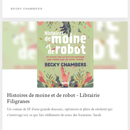
plus reculées, là où la nature a repris ses droits et où les robots vivent reclus.
C’est là qu’iel rencontre Omphale - un recyclé sauvage, c’est-à-dire...
BECKY CHAMBERS
Histoires de moine et de robot - Librairie
Filigranes
Un roman de SF d’une grande douceur, optimiste et plein de sérénité qui
s’interroge sur ce qui fait réellement de nous des humains. Sarah