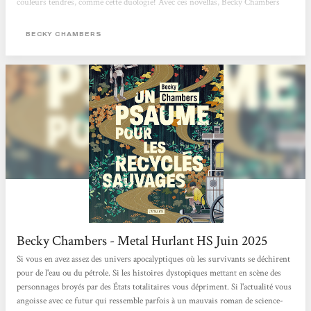
couleurs tendres, comme cette duologie! Avec ces novellas, Becky Chambers
interroge avec ces personnages très touchants nos potentialités heureuses ou
mélancoliques, notre lien au vivant (synthétique ou organique) et ce dont nous
BECKY CHAMBERS
pourrions manquer alors que tout nous semble offert. Traduits par Marie
Surgers, ces "Histoires de moine et de robot" sont publiés aux éditions
L'Atalante qui...
Becky Chambers - Metal Hurlant HS Juin 2025
Si vous en avez assez des univers apocalyptiques où les survivants se déchirent
pour de l'eau ou du pétrole. Si les histoires dystopiques mettant en scène des
personnages broyés par des États totalitaires vous dépriment. Si l'actualité vous
angoisse avec ce futur qui ressemble parfois à un mauvais roman de science-