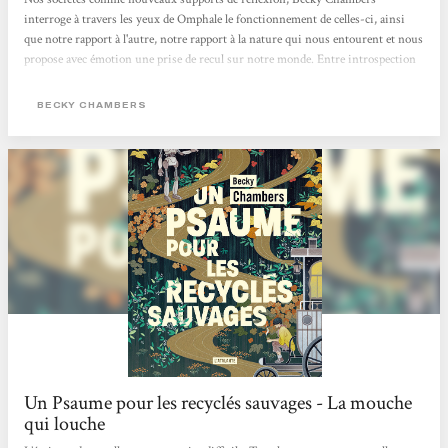
interroge à travers les yeux de Omphale le fonctionnement de celles-ci, ainsi
que notre rapport à l'autre, notre rapport à la nature qui nous entourent et nous
propose avec émotion une prise de recul sur notre monde. Entre introspection
et voyage initiatique, une fois de plus l'autrice nous ravie avec seulement 115
pages dont on ne ressort pas indemne, le cœur lourd de dire au revoir à ces
BECKY CHAMBERS
deux merveilleux personnages dont l'amitié les aura menés à bien des
découvertes. C'est beau, positif et intelligent. Chaque page donne à réfléchir,...
Un Psaume pour les recyclés sauvages - La mouche
qui louche