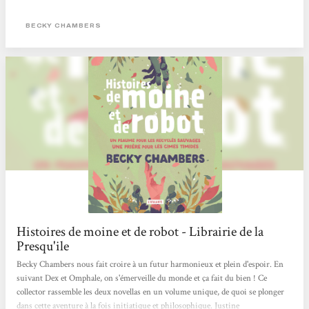
sauvages et Prière pour les cimes timides de Becky Chambers, autrice
américaine récompensée de plusieurs prix littéraires.On ne peut que vous le
BECKY CHAMBERS
recommander.
Histoires de moine et de robot - Librairie de la
Presqu'ile
Becky Chambers nous fait croire à un futur harmonieux et plein d'espoir. En
suivant Dex et Omphale, on s'émerveille du monde et ça fait du bien ! Ce
collector rassemble les deux novellas en un volume unique, de quoi se plonger
dans cette aventure à la fois initiatique et philosophique. Justine