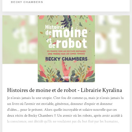
BECKY CHAMBERS
Histoires de moine et de robot - Librairie Kyralina
Je n'avais jamais lu une utopie. C'est fou dit comme ça, mais je n'avais jamais lu
un livre où l'avenir est enviable, généreux, donneur d'espoir et donneur
d'idées... pour le présent. Alors quelle incroyable et solaire nouvelle que ces
deux récits de Becky Chambers !! Un avenir où les robots, après avoir accédé à
la conscience, ont décidé qu'ils ne voulaient pas du but fixé par les humains,
c'est à dire de les servir. Un avenir où les humains, après avoir respecté la