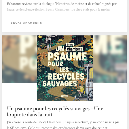
Echaroux revient sur la duologie "Histoires de moine et de robot" signée par
l’autrice de science-fiction Becky Chambers. Le titre était pour le moins
intriguant. La couverture, étrangement apaisante. Juché sur la montagne de
bouquins en attente d’être feuilletés, Un psaume pour les recyclés sauvages
BECKY CHAMBERS
avait de quoi se démarquer du reste de l’arrivage livresque adressé à la
rédaction...
Un psaume pour les recyclés sauvages - Une
loupiote dans la nuit
J’ai croisé la route de Becky Chambers. Jusqu’à sa lecture, je ne connaissais pas
la SF positive. Celle qui raconte des expériences de vie avec douceur et