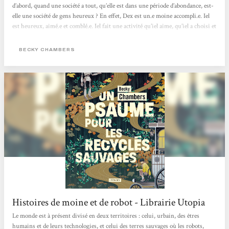
d’abord, quand une société a tout, qu’elle est dans une période d’abondance, est-
elle une société de gens heureux ? En effet, Dex est un.e moine accompli.e. Iel
est heureux, aimé.e et comblé.e. Iel fait une activité qu’iel aime, qu’iel a choisi et
qui lui correspond. Et pourtant, iel est insatisfait.e, d’où cette recherche de ce
monastère et d’écouter des chants de grillons.. En parlant avec Omphale, un
BECKY CHAMBERS
robot, on voit qu'iel découvre qu’on n’a pas vraiment besoin de but dans...
Histoires de moine et de robot - Librairie Utopia
Le monde est à présent divisé en deux territoires : celui, urbain, des êtres
humains et de leurs technologies, et celui des terres sauvages où les robots,