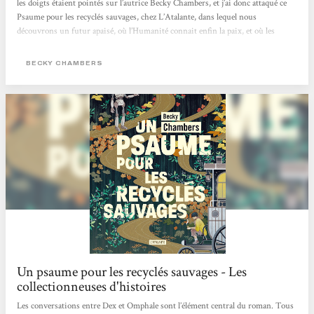
les doigts étaient pointés sur l’autrice Becky Chambers, et j’ai donc attaqué ce
Psaume pour les recyclés sauvages, chez L’Atalante, dans lequel nous
découvrons un futur apaisé, où l’Humanité connait enfin la paix, et où les
machines ont acquit un état de conscience les ayant incitées, non pas à balancer
une pluie de missiles sur leurs créateurs, mais plutôt à se retirer, jusqu’à
BECKY CHAMBERS
devenir des mythes pour les humains. Dex est un moine de thé,...
Un psaume pour les recyclés sauvages - Les
collectionneuses d'histoires
Les conversations entre Dex et Omphale sont l’élément central du roman. Tous