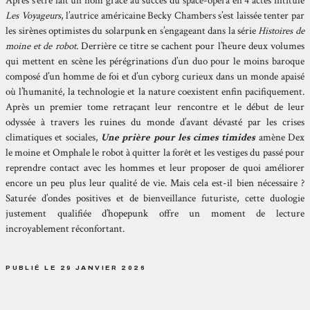
Après s’être fait un nom grâce au succès du
space-opera
en 4 actes intitulé
Les Voyageurs
, l’autrice américaine
Becky Chambers
s’est laissée tenter par
les sirènes optimistes du solarpunk en s’engageant dans la série
Histoires de
moine et de robot
. Derrière ce titre se cachent pour l’heure deux volumes
qui mettent en scène les pérégrinations d’un duo pour le moins baroque
composé d’un homme de foi et d’un cyborg curieux dans un monde apaisé
où l’humanité, la technologie et la nature coexistent enfin pacifiquement.
Après un premier tome retraçant leur rencontre et le début de leur
odyssée à travers les ruines du monde d’avant dévasté par les crises
climatiques et sociales,
Une prière pour les cimes timides
amène Dex
le moine et Omphale le robot à quitter la forêt et les vestiges du passé pour
reprendre contact avec les hommes et leur proposer de quoi améliorer
encore un peu plus leur qualité de vie. Mais cela est-il bien nécessaire ?
Saturée d’ondes positives et de bienveillance futuriste, cette duologie
justement qualifiée d’hopepunk offre un moment de lecture
incroyablement réconfortant.
PUBLIÉ LE 29 JANVIER 2026