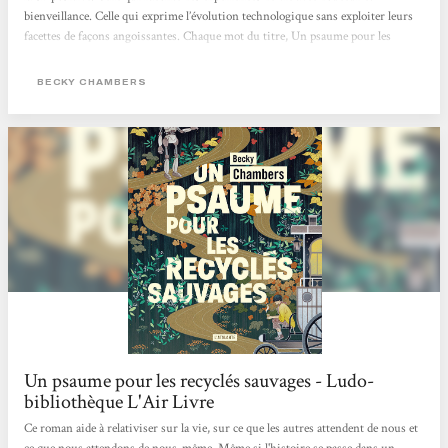
bienveillance. Celle qui exprime l’évolution technologique sans exploiter leurs
facettes de façons angoissantes. Chaque mot du titre, Un psaume pour les
recyclés sauvages, a pris une signification profonde au cours de ma lecture
pleine de réflexions. J’ai abordé ce recueil de préceptes sages pas à pas, un
BECKY CHAMBERS
chapitre par jour, afin de digérer chaque enseignement, chaque parole, de
m’imprégner d’eux pour garder ce qui me serait...
Un psaume pour les recyclés sauvages - Ludo-
bibliothèque L'Air Livre
Ce roman aide à relativiser sur la vie, sur ce que les autres attendent de nous et