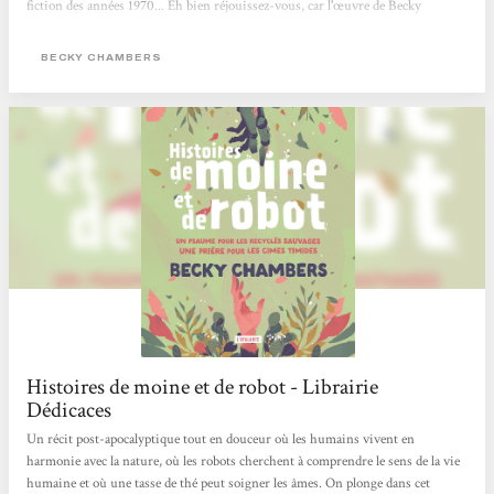
fiction des années 1970... Eh bien réjouissez-vous, car l'œuvre de Becky
Chambers est faite pour vous. Cette autrice américaine connaît un véritable
engouement. Chez elle, pas de zombies comme dans The Walking Dead, ni
BECKY CHAMBERS
d'ultraviolence à La Servante écarlate. Becky Chambers...
Histoires de moine et de robot - Librairie
Dédicaces
Un récit post-apocalyptique tout en douceur où les humains vivent en
harmonie avec la nature, où les robots cherchent à comprendre le sens de la vie
humaine et où une tasse de thé peut soigner les âmes. On plonge dans cet