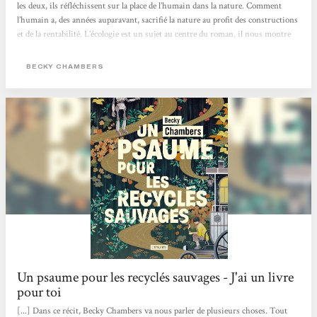
les deux, ils réfléchissent sur la place de l’humain dans la nature. Comment
l’humain a, des années auparavant, sacrifié la nature au profit des constructions
et de la rentabilité. L’écologie est un sujet au centre du roman, il nous montre
un monde alternatif dans lequel les humains sont en accord avec la nature, où
ils la respectent et vivent en harmonie avec elle.Un autre point qui revient dans
BECKY CHAMBERS
leurs discussions, est la question de la valeur de l’être humain. Si celui-ci a
besoin d’objectifs, d’un but pour...
Un psaume pour les recyclés sauvages - J'ai un livre
pour toi
[...] Dans ce récit, Becky Chambers va nous parler de plusieurs choses. Tout