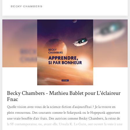
scientifiques (astrobiologiste et ingénieur satellite), elle bouscule le monde très
BECKY CHAMBERS
codifié...
Becky Chambers - Mathieu Bablet pour L'éclaireur
Fnac
Quelle vision avez-vous de la science-fiction d’aujourd’hui ? Je la trouve en
plein renouveau. Des courants comme le Solarpunk ou le Hopepunk apportent
une vraie bouffée d’air frais. Des autrices comme Becky Chambers, la reine de
la SF contemporaine, ou, avant elle, Ursula K. Le Guin, ont ouvert la voie à une