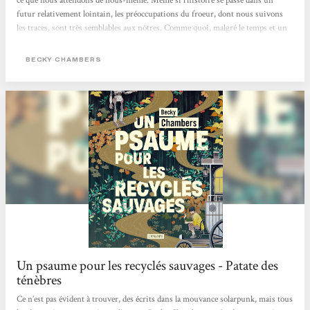
ce que nous attendons de nous-même. Même si l'histoire se passe dans un
futur relativement lointain, les préoccupations du froeur, dont nous suivons
les traces, sont très semblables aux nôtres. Comme quoi, malgré le temps et un
monde utopique, l'être humain trouvera toujours du grain à moudre.Une
fiction pleine de positivité qui se lit d’une traite ! (Et qui me donne d'ailleurs
BECKY CHAMBERS
envie de continuer l'épopée des voyages de la même autrice)" Lara -
Bibliothécaire à Ciney
Un psaume pour les recyclés sauvages - Patate des
ténèbres
Ce n’est pas évident à trouver, des écrits dans la mouvance solarpunk, mais tous