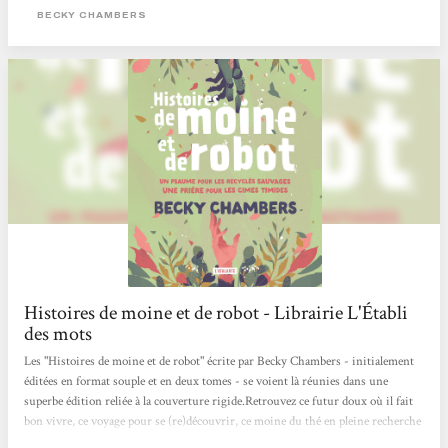
BECKY CHAMBERS
Histoires de moine et de robot - Librairie L'Établi
des mots
Les "Histoires de moine et de robot" écrite par Becky Chambers - initialement
éditées en format souple et en deux tomes - se voient là réunies dans une
superbe édition reliée à la couverture rigide.Retrouvez ce futur doux où il fait
bon vivre, ce voyage pour se (re)découvrir, ce moine du thé en pleine recherche
de soi et cet attachant robot. Un magnifique texte sur le thé, la simplicité, la