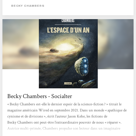
contemplation, l'introspection et les questions existentielles.
BECKY CHAMBERS
Becky Chambers - Socialter
« Becky Chambers est-elle le dernier espoir de la science-fiction ? » titrait le
magazine américain Wired en septembre 2021. Dans un monde « apathique de
cynisme et de divisions », écrit l’auteur Jason Kehe, les fictions de
Becky Chambers ont peut-être l’extraordinaire pouvoir de nous « réparer ».
Autrice multi-primée, Chambers propulse son lecteur dans un imaginaire
flamboyant, pétri de philosophie, de sciences et de grâce. Née en 1985 de deux