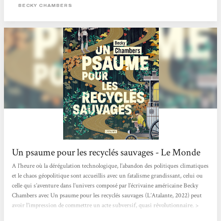
décision des robots, ont dû réinventer leur vie, la repenser, et reconstruire...
BECKY CHAMBERS
Un psaume pour les recyclés sauvages - Le Monde
A l’heure où la dérégulation technologique, l’abandon des politiques climatiques
et le chaos géopolitique sont accueillis avec un fatalisme grandissant, celui ou
celle qui s’aventure dans l’univers composé par l’écrivaine américaine Becky
Chambers avec Un psaume pour les recyclés sauvages (L’Atalante, 2022) peut
avoir l’impression de commettre un acte subversif, quasi révolutionnaire. >
Lire l'article en entier <