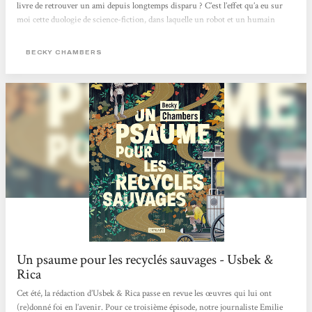
livre de retrouver un ami depuis longtemps disparu ? C’est l’effet qu’a eu sur
moi cette duologie de science-fiction, dans laquelle un robot et un humain
confrontent leurs visions du monde. Au fil des pages et de leurs voyages, leur
amitié poignante nait et s’approfondie, alors que se dévoile la beauté de l’univers
BECKY CHAMBERS
autour d’eux. Une lecture...
Un psaume pour les recyclés sauvages - Usbek &
Rica
Cet été, la rédaction d’Usbek & Rica passe en revue les œuvres qui lui ont
(re)donné foi en l’avenir. Pour ce troisième épisode, notre journaliste Emilie