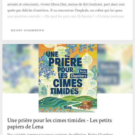
animés et conscients, vivent libres.Dex, moine de thé itinérant, part dans une
quête par delà les frontières. Il va rencontrer Omphale, un robot qui lui pose
une question centrale : « De quoi les gens ont-ils besoin ? ».Ce texte poétique
change des standards habituels de la science-fiction futuriste, en proposant un
récit d’amitié et de quête de soi, qui imagine des relations apaisées entre
BECKY CHAMBERS
humains et non-humains. Les...
Une prière pour les cimes timides - Les petits
papiers de Lena
Nos sociétés comme nouveaux supports de réflexion, Becky Chambers