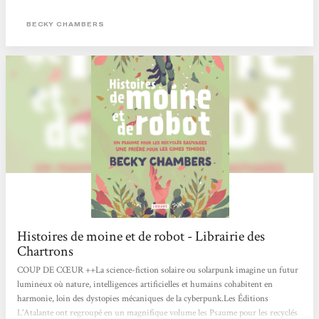
BECKY CHAMBERS
Histoires de moine et de robot - Librairie des
Chartrons
COUP DE CŒUR ++La science-fiction solaire ou solarpunk imagine un futur
lumineux où nature, intelligences artificielles et humains cohabitent en
harmonie, loin des dystopies mécaniques de la cyberpunk.Les Éditions
L'Atalante ont regroupé en un magnifique volume les Psaume pour les recyclés