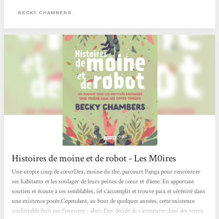
science-fiction plus humaniste, moins centrée sur la technique, voire moins
académique. C’est ce courant-là qui m’intéresse aujourd’hui, celui qui s’empare
BECKY CHAMBERS
des problématiques actuelles pour proposer autre chose que le désespoir.
Mathieu Bablet > Lire tout l'article <
Histoires de moine et de robot - Les M0ires
Une utopie coup de cœurDex, moine du thé, parcourt Panga pour rencontrer
ses habitants et les soulager de leurs peines de cœur et d’âme. En apportant
soutien et écoute à ses semblables, iel s’accomplit et trouve paix et sérénité dans
une existence posée.Cependant, au bout de quelques années, cette existence
confortable finit par l’ennuyer - alors Dex décide de s’aventurer dans des terres