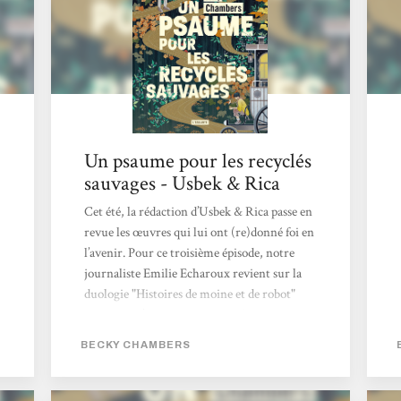
d'ultraviolence à La Servante écarlate. Becky
Chambers...
Un psaume pour les recyclés
sauvages - Usbek & Rica
Cet été, la rédaction d’Usbek & Rica passe en
revue les œuvres qui lui ont (re)donné foi en
l’avenir. Pour ce troisième épisode, notre
journaliste Emilie Echaroux revient sur la
duologie "Histoires de moine et de robot"
signée par l’autrice de science-fiction Becky
Chambers. Le titre était pour le moins
BECKY CHAMBERS
intriguant. La couverture, étrangement
apaisante. Juché sur la montagne de
bouquins en attente d’être feuilletés, Un