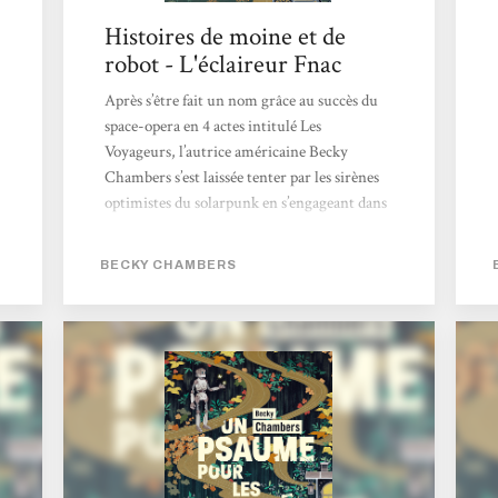
Histoires de moine et de
robot - L'éclaireur Fnac
Après s’être fait un nom grâce au succès du
space-opera en 4 actes intitulé Les
Voyageurs, l’autrice américaine Becky
Chambers s’est laissée tenter par les sirènes
optimistes du solarpunk en s’engageant dans
la série Histoires de moine et de robot.
Derrière ce titre se cachent pour l’heure
BECKY CHAMBERS
deux volumes qui mettent en scène les
pérégrinations d’un duo pour le moins
baroque composé d’un homme de foi et d’un
cyborg curieux dans un monde apaisé où
l’humanité, la technologie et la nature
coexistent enfin pacifiquement. Après...