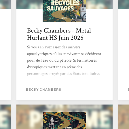
Becky Chambers - Metal
Hurlant HS Juin 2025
Si vous en avez assez des univers
apocalyptiques où les survivants se déchirent
pour de l'eau ou du pétrole. Si les histoires
dystopiques mettant en scène des
personnages broyés par des États totalitaires
vous dépriment. Si l'actualité vous angoisse
avec ce futur qui ressemble parfois à un
BECKY CHAMBERS
mauvais roman de science-fiction des années
1970... Eh bien réjouissez-vous, car l'œuvre
de Becky Chambers est faite pour vous.
Cette autrice américaine connaît un
véritable engouement. Chez elle, pas de
zombies comme dans The Walking Dead, ni