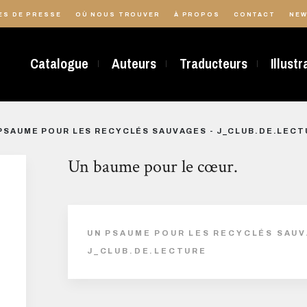
ES DE PRESSE
OÙ NOUS TROUVER
À PROPOS
CONTACT
NEW
Catalogue
Auteurs
Traducteurs
Illust
PSAUME POUR LES RECYCLÉS SAUVAGES - J_CLUB.DE.LECT
Un baume pour le cœur.
UN PSAUME POUR LES RECYCLÉS SAUV
J_CLUB.DE.LECTURE