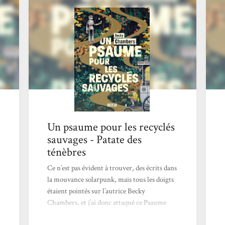
psaume pour les recyclés sauvages avait de
quoi se démarquer du reste de l’arrivage
livresque adressé à la rédaction...
Un psaume pour les recyclés
sauvages - Patate des
ténèbres
Ce n’est pas évident à trouver, des écrits dans
la mouvance solarpunk, mais tous les doigts
étaient pointés sur l’autrice Becky
Chambers, et j’ai donc attaqué ce Psaume
pour les recyclés sauvages, chez L’Atalante,