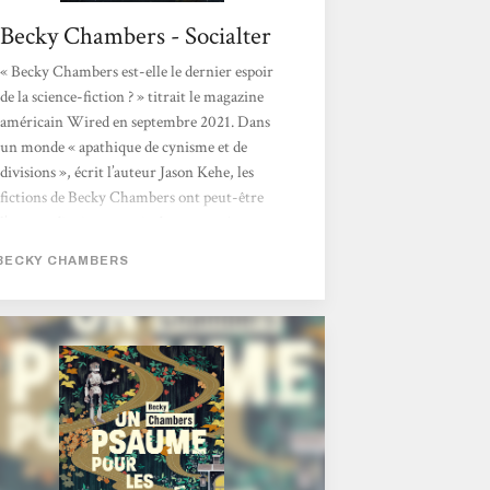
Becky Chambers - Socialter
« Becky Chambers est-elle le dernier espoir
de la science-fiction ? » titrait le magazine
américain Wired en septembre 2021. Dans
un monde « apathique de cynisme et de
divisions », écrit l’auteur Jason Kehe, les
fictions de Becky Chambers ont peut-être
l’extraordinaire pouvoir de nous « réparer ».
Autrice multi-primée, Chambers propulse
BECKY CHAMBERS
son lecteur dans un imaginaire flamboyant,
pétri de philosophie, de sciences et de grâce.
Née en 1985 de deux scientifiques
(astrobiologiste et ingénieur satellite), elle
bouscule le monde très codifié...