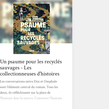
lecture pleine de réflexions. J’ai abordé ce
recueil de préceptes sages pas à pas, un
chapitre par jour, afin de digérer chaque
enseignement, chaque parole, de
m’imprégner d’eux pour garder ce qui me
serait...
Un psaume pour les recyclés
sauvages - Les
collectionneuses d'histoires
Les conversations entre Dex et Omphale
sont l’élément central du roman. Tous les
deux, ils réfléchissent sur la place de
l’humain dans la nature. Comment l’humain
a, des années auparavant, sacrifié la nature