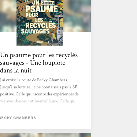
Un psaume pour les recyclés
sauvages - Une loupiote
dans la nuit
J’ai croisé la route de Becky Chambers.
Jusqu’à sa lecture, je ne connaissais pas la SF
positive. Celle qui raconte des expériences de
vie avec douceur et bienveillance. Celle qui
exprime l’évolution technologique sans
exploiter leurs facettes de façons
BECKY CHAMBERS
angoissantes. Chaque mot du titre, Un
psaume pour les recyclés sauvages, a pris une
signification profonde au cours de ma