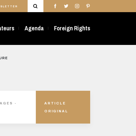
SLETTER
rateurs
Agenda
Foreign Rights
URE
AGES -
ARTICLE
ORIGINAL