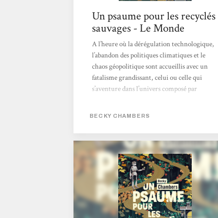
Un psaume pour les recyclés
sauvages - Le Monde
A l’heure où la dérégulation technologique,
l’abandon des politiques climatiques et le
chaos géopolitique sont accueillis avec un
fatalisme grandissant, celui ou celle qui
s’aventure dans l’univers composé par
l’écrivaine américaine Becky Chambers
avec Un psaume pour les recyclés sauvages
BECKY CHAMBERS
(L’Atalante, 2022) peut avoir l’impression de
commettre un acte subversif, quasi
révolutionnaire. > Lire l'article en entier <