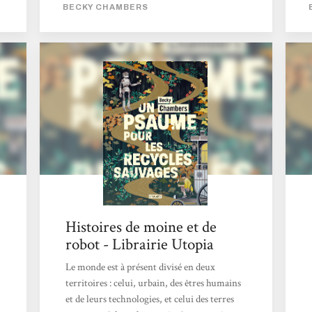
dans lequel nous découvrons un futur apaisé,
BECKY CHAMBERS
où l’Humanité connait enfin la paix, et où les
machines ont acquit un état de conscience
les ayant incitées, non pas à balancer une
pluie de missiles sur leurs créateurs, mais
plutôt à se retirer, jusqu’à devenir des
mythes pour les humains. Dex est un moine
de thé,...
Histoires de moine et de
robot - Librairie Utopia
Le monde est à présent divisé en deux
territoires : celui, urbain, des êtres humains
et de leurs technologies, et celui des terres