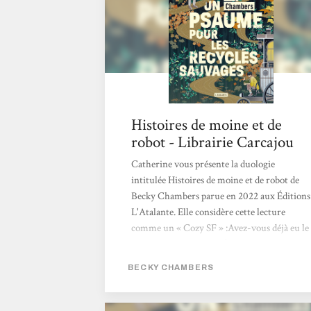
semble offert. Traduits par Marie Surgers,
ces "Histoires de moine et de robot" sont
publiés aux éditions L'Atalante qui...
Histoires de moine et de
robot - Librairie Carcajou
Catherine vous présente la duologie
intitulée Histoires de moine et de robot de
Becky Chambers parue en 2022 aux Éditions
L'Atalante. Elle considère cette lecture
comme un « Cozy SF » :Avez-vous déjà eu le
sentiment à la lecture d’un livre de retrouver
un ami depuis longtemps disparu ? C’est
BECKY CHAMBERS
l’effet qu’a eu sur moi cette duologie de
science-fiction, dans laquelle un robot et un
humain confrontent leurs visions du monde.