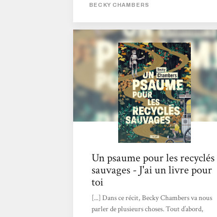
nous suivons les traces, sont très semblables
BECKY CHAMBERS
aux nôtres. Comme quoi, malgré le temps et
un monde utopique, l'être humain trouvera
toujours du grain à moudre.Une fiction
pleine de positivité qui se lit d’une traite ! (Et
qui me donne d'ailleurs envie de continuer
l'épopée des voyages de la même autrice)"
Lara - Bibliothécaire à Ciney
Un psaume pour les recyclés
sauvages - J'ai un livre pour
toi
[...] Dans ce récit, Becky Chambers va nous
parler de plusieurs choses. Tout d’abord,