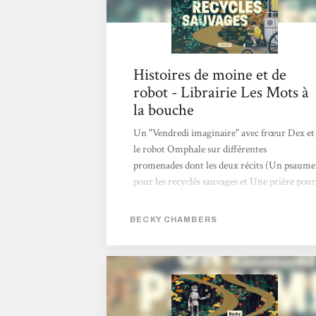
Histoires de moine et de
robot - Librairie Les Mots à
la bouche
Un "Vendredi imaginaire" avec frœur Dex et
le robot Omphale sur différentes
promenades dont les deux récits (Un psaume
pour les recyclés sauvages et Une prière pour
les cimes timides) nous arrivent dans cette
belle intégrale aux couleurs tendres, comme
BECKY CHAMBERS
cette duologie! Avec ces novellas, Becky
Chambers interroge avec ces personnages
très touchants nos potentialités heureuses
ou mélancoliques, notre lien au vivant
(synthétique ou organique) et ce dont nous
pourrions manquer alors que tout nous