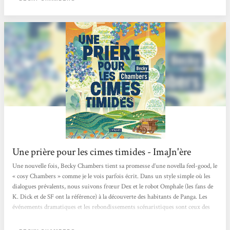
Une prière pour les cimes timides - ImaJn'ère
Une nouvelle fois, Becky Chambers tient sa promesse d’une novella feel-good, le
« cosy Chambers » comme je le vois parfois écrit. Dans un style simple où les
dialogues prévalents, nous suivons frœur Dex et le robot Omphale (les fans de
K. Dick et de SF ont la référence) à la découverte des habitants de Panga. Les
événements dramatiques et les rebondissements scénaristiques sont ceux des
rencontres et de la vie de tous les jours, qu’on occulte par habitude et par
éducation, et que l’autrice nous révèle sous forme de scénette. C’est le propre