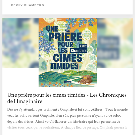
son espèce est partie vivre dans la nature. Celui-ci vient avec une question à
BECKY CHAMBERS
poser à tous ceux qu’il rencontre : « De quoi les gens ont-ils besoin ? ».
Commence...
Une prière pour les cimes timides - Les Chroniques
de l'Imaginaire
Dex ne s'y attendait pas vraiment : Omphale et lui sont célèbres ! Tout le monde
veut les voir, surtout Omphale, bien sûr, plus personne n'ayant vu de robot
depuis des siècles. Ainsi va-t'il élaborer un itinéraire qui leur permettra de
visiter tous ceux qui le souhaitent. À chaque lieu de passage, Omphale posera la
question "de quoi avez-vous besoin ?". D'autres arrêts seront imprévus, mais