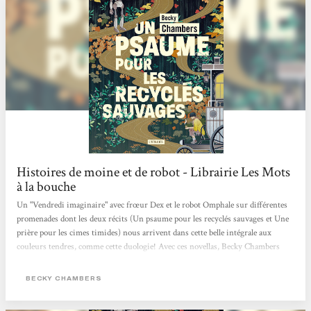
Histoires de moine et de robot - Librairie Les Mots
à la bouche
Un "Vendredi imaginaire" avec frœur Dex et le robot Omphale sur différentes
promenades dont les deux récits (Un psaume pour les recyclés sauvages et Une
prière pour les cimes timides) nous arrivent dans cette belle intégrale aux
couleurs tendres, comme cette duologie! Avec ces novellas, Becky Chambers
interroge avec ces personnages très touchants nos potentialités heureuses ou
mélancoliques, notre lien au vivant (synthétique ou organique) et ce dont nous
BECKY CHAMBERS
pourrions manquer alors que tout nous semble offert. Traduits par Marie
Surgers, ces "Histoires de moine et de robot" sont publiés aux éditions