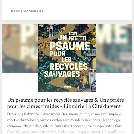
plusieurs reprises et j’avoue que le côté « post-apo », inclusif et décroissant
m’ont vite parlé. #Philosophie...
BECKY CHAMBERS
Un psaume pour les recyclés sauvages & Une prière
pour les cimes timides - Librairie La Cité du vent
Dépassons la dystopie ! Avec froeur Dex, moine du thé, et son ami Omphale,
robot anthropologue, partons explorer un monde beau et doux. Technologie,
économie, philosophie, valeurs familiales et sociales…tout est prétexte à faire
fructifier notre imagination vers des lendemains qui chantent. Un souffle d’air