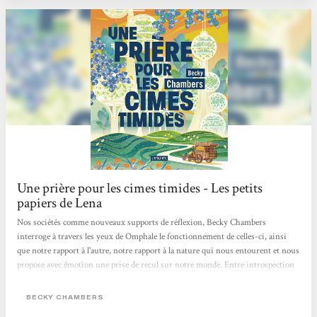
Une prière pour les cimes timides - Les petits
papiers de Lena
Nos sociétés comme nouveaux supports de réflexion, Becky Chambers
interroge à travers les yeux de Omphale le fonctionnement de celles-ci, ainsi
que notre rapport à l'autre, notre rapport à la nature qui nous entourent et nous
propose avec émotion une prise de recul sur notre monde. Entre introspection
et voyage initiatique, une fois de plus l'autrice nous ravie avec seulement 115
pages dont on ne ressort pas indemne, le cœur lourd de dire au revoir à ces
BECKY CHAMBERS
deux merveilleux personnages dont l'amitié les aura menés à bien des