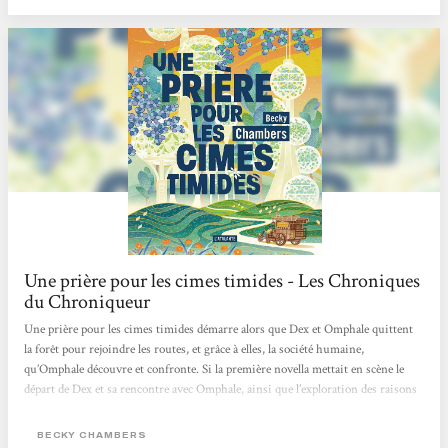
quête...
Une prière pour les cimes timides - Les Chroniques
du Chroniqueur
Une prière pour les cimes timides démarre alors que Dex et Omphale quittent
la forêt pour rejoindre les routes, et grâce à elles, la société humaine,
qu’Omphale découvre et confronte. Si la première novella mettait en scène le
départ de Dex et sa rencontre avec Omphale, ainsi que l’exploration des raisons
de son départ de la société humaine et de sa démission de son travail qui ne
faisait plus sens pour lui, ce deuxième volume traite de son retour en
BECKY CHAMBERS