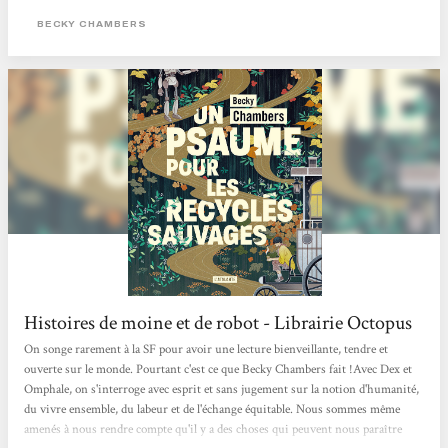
ton est alternativement sérieux ou humoristique et j’ai vraiment apprécié les
BECKY CHAMBERS
discussions...
Histoires de moine et de robot - Librairie Octopus
On songe rarement à la SF pour avoir une lecture bienveillante, tendre et
ouverte sur le monde. Pourtant c'est ce que Becky Chambers fait !Avec Dex et
Omphale, on s'interroge avec esprit et sans jugement sur la notion d'humanité,
du vivre ensemble, du labeur et de l'échange équitable. Nous sommes même
amenés à nous rendre compte qu'il y a des choses qui peuvent nous paraître