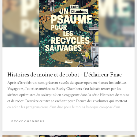
Histoires de moine et de robot - L'éclaireur Fnac
Après s’être fait un nom grâce au succès du space-opera en 4 actes intitulé Les
Voyageurs, l’autrice américaine Becky Chambers s’est laissée tenter par les
sirènes optimistes du solarpunk en s’engageant dans la série Histoires de moine
et de robot. Derrière ce titre se cachent pour l’heure deux volumes qui mettent
en scène les pérégrinations d’un duo pour le moins baroque composé d’un
homme de foi et d’un cyborg curieux dans un monde apaisé où l’humanité, la
technologie et la nature coexistent enfin pacifiquement. Après...
BECKY CHAMBERS