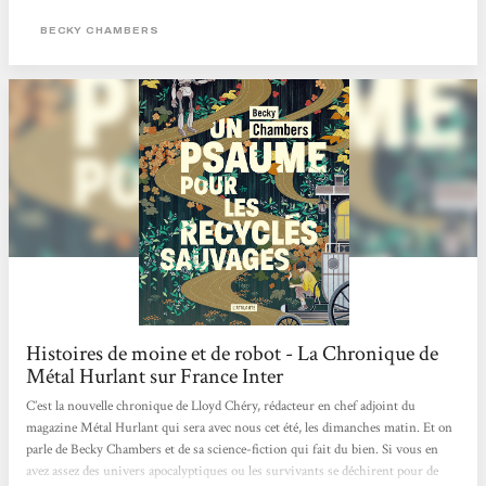
évidentes mais sur lesquelles on ne s'interroge jamais. Cela nous oblige aussi à
comprendre l'empathie nécessaire à la compréhension des gens qui nous
BECKY CHAMBERS
entourent. Une belle lecture qui fait du bien au moral !
Histoires de moine et de robot - La Chronique de
Métal Hurlant sur France Inter
C’est la nouvelle chronique de Lloyd Chéry, rédacteur en chef adjoint du
magazine Métal Hurlant qui sera avec nous cet été, les dimanches matin. Et on
parle de Becky Chambers et de sa science-fiction qui fait du bien. Si vous en
avez assez des univers apocalyptiques ou les survivants se déchirent pour de