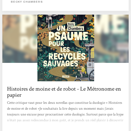
où concurrence et compétition guident bon nombre de nos interactions.
BECKY CHAMBERS
L’utopie, en questions Sur Panga, les humains ont enfin trouvé une harmonie
entre eux et avec leur environnement. Dans ce monde apaisé,...
Histoires de moine et de robot - Le Métronome en
papier
Cette critique vaut pour les deux novellas que constitue la duologie « Histoires
de moine et de robot »Je souhaitais la lire depuis un moment mais j’avais
toujours une excuse pour procrastiner cette duologie. Surtout parce que la hype
n’était pas assez redescendue à mon goût, et je prends un réel plaisir à découvrir
des pépites 1000 ans après tout le monde (ça paraît ironique mais c’est la vérité