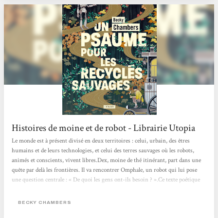
Histoires de moine et de robot - Librairie Utopia
Le monde est à présent divisé en deux territoires : celui, urbain, des êtres
humains et de leurs technologies, et celui des terres sauvages où les robots,
animés et conscients, vivent libres.Dex, moine de thé itinérant, part dans une
quête par delà les frontières. Il va rencontrer Omphale, un robot qui lui pose
une question centrale : « De quoi les gens ont-ils besoin ? ».Ce texte poétique
change des standards habituels de la science-fiction futuriste, en proposant un
récit d’amitié et de quête de soi, qui imagine des relations apaisées entre
BECKY CHAMBERS
humains et non-humains. Les...