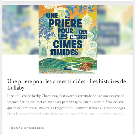
découvertes. C'est beau, positif et intelligent. Chaque page donne à réfléchir,...
Une prière pour les cimes timides - Les histoires de
Lullaby
Lire un livre de Becky Chambers, c’est avoir la certitude de lire une oeuvre de
science-fiction qui met en avant ses personnages, leur humanité. Une oeuvre
qui reste lumineuse, malgré les tragédies qui peuvent arriver aux personnages.
Dans le second tome de cette duologie qui prend place dans un décor utopique,
nous retrouvons la formule qui avait fait tout le charme du premier : une
société idéale, une amitié improbable, des questionnements philosophiques qui
BECKY CHAMBERS
se posent tout en douceur… J’avais gardé de côté cette lecture pour un moment