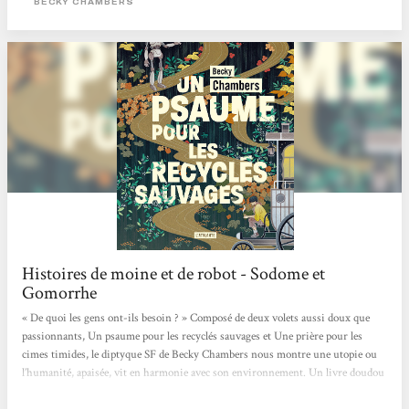
BECKY CHAMBERS
de...
Histoires de moine et de robot - Sodome et
Gomorrhe
« De quoi les gens ont-ils besoin ? » Composé de deux volets aussi doux que
passionnants, Un psaume pour les recyclés sauvages et Une prière pour les
cimes timides, le diptyque SF de Becky Chambers nous montre une utopie ou
l’humanité, apaisée, vit en harmonie avec son environnement. Un livre doudou
qui fait du bien, mais aussi, en creux, une critique de notre société capitaliste