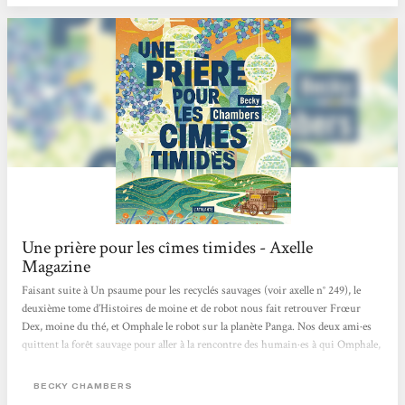
où j’aurais besoin de souffler. Je l’ai entamée...
Une prière pour les cîmes timides - Axelle
Magazine
Faisant suite à Un psaume pour les recyclés sauvages (voir axelle n° 249), le
deuxième tome d’Histoires de moine et de robot nous fait retrouver Frœur
Dex, moine du thé, et Omphale le robot sur la planète Panga. Nos deux ami·es
quittent la forêt sauvage pour aller à la rencontre des humain·es à qui Omphale,
mandaté par la communauté des robots, veut poser cette question : “De quoi les
humain·es ont-iels besoin ?” Le regard neuf et décalé du robot sur la société
BECKY CHAMBERS
humaine va les obliger à reconsidérer leurs habitudes, leurs pratiques et leurs...