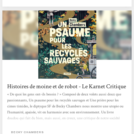
entre...
Histoires de moine et de robot - Le Karnet Critique
« De quoi les gens ont-ils besoin ? » Composé de deux volets aussi doux que
passionnants, Un psaume pour les recyclés sauvages et Une prière pour les
cimes timides, le diptyque SF de Becky Chambers nous montre une utopie ou
l’humanité, apaisée, vit en harmonie avec son environnement. Un livre
doudou qui fait du bien, mais aussi, en creux, une critique de notre société
capitaliste où concurrence et compétition guident bon nombre de nos
interactions. > Écouter la chronique <
BECKY CHAMBERS