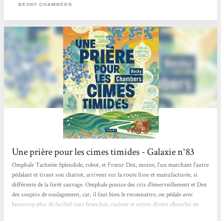
).C’était aussi une grande première pour moi car j’avais beau entendre souvent
BECKY CHAMBERS
parler de l’autrice, je n’avais encore jamais rien lu d’elle.Dans...
Une prière pour les cimes timides - Galaxie n°83
Omphale Tachetée Splendide, robot, et Frœur Dex, moine, l'un marchant l'autre
pédalant et tirant son chariot, arrivent sur la route lisse et manufacturée, si
différente de la forêt sauvage. Omphale pousse des cris d'émerveillement et Dex
des soupirs de soulagement, car, il faut bien le reconnaître, on pédale avec
beaucoup plus de facilité sans branches, racines et autres divers obstacles en
travers de son chemin. Et c'est à présent lea moine qui va faire connaître son