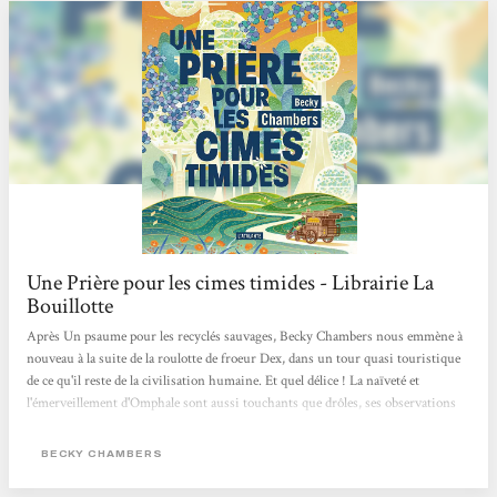
Une Prière pour les cimes timides - Librairie La
Bouillotte
Après Un psaume pour les recyclés sauvages, Becky Chambers nous emmène à
nouveau à la suite de la roulotte de froeur Dex, dans un tour quasi touristique
de ce qu'il reste de la civilisation humaine. Et quel délice ! La naïveté et
l'émerveillement d'Omphale sont aussi touchants que drôles, ses observations
aussi légères que métaphysiques. On savoure chaque instant à ses côtés et à
ceux de Dex, toujours à la recherche de son propre chemin.C'est une belle
BECKY CHAMBERS
histoire de moine et de robot, qui réchauffe, qui réconforte, qui donne espoir
sans nier nos zones d'ombre....