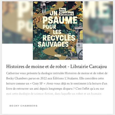
Histoires de moine et de robot - Librairie Carcajou
Catherine vous présente la duologie intitulée Histoires de moine et de robot de
Becky Chambers parue en 2022 aux Éditions L'Atalante. Elle considère cette
lecture comme un « Cozy SF » :Avez-vous déjà eu le sentiment à la lecture d’un
livre de retrouver un ami depuis longtemps disparu ? C’est l’effet qu’a eu sur
moi cette duologie de science-fiction, dans laquelle un robot et un humain
confrontent leurs visions du monde. Au fil des pages et de leurs voyages, leur
amitié poignante nait et s’approfondie, alors que se dévoile la beauté de l’univers
BECKY CHAMBERS
autour d’eux. Une lecture...