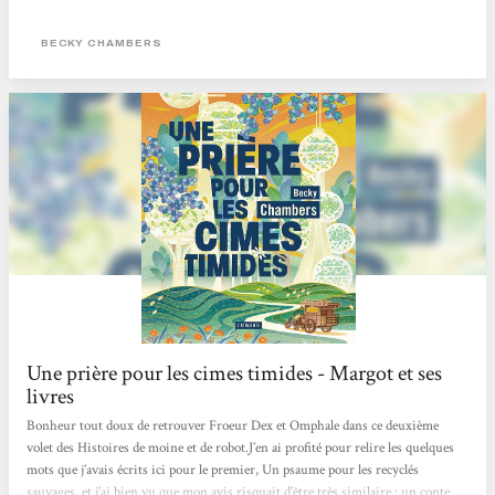
frais en SF grâce à Becky Chambers et les Éditions L'Atalante ! Merci à Marie
Surgers pour la traduction.
BECKY CHAMBERS
Une prière pour les cimes timides - Margot et ses
livres
Bonheur tout doux de retrouver Froeur Dex et Omphale dans ce deuxième
volet des Histoires de moine et de robot.J’en ai profité pour relire les quelques
mots que j’avais écrits ici pour le premier, Un psaume pour les recyclés
sauvages, et j’ai bien vu que mon avis risquait d’être très similaire : un conte