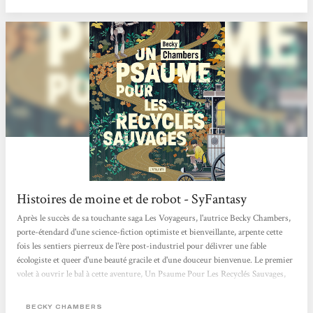
compagnie d’Omphale. Les deux personnages se trouvent alors mis sous le feu
des projecteurs, l’arrivée d’un...
Histoires de moine et de robot - SyFantasy
Après le succès de sa touchante saga Les Voyageurs, l'autrice Becky Chambers,
porte-étendard d'une science-fiction optimiste et bienveillante, arpente cette
fois les sentiers pierreux de l'ère post-industriel pour délivrer une fable
écologiste et queer d'une beauté gracile et d'une douceur bienvenue. Le premier
volet à ouvrir le bal à cette aventure, Un Psaume Pour Les Recyclés Sauvages,
est paru aux éditions Atalante et le deuxième est déjà là ! Le genre du hopepunk
n'a jamais été aussi bien représenté que sous la plume de Chambers. L'altérité
BECKY CHAMBERS