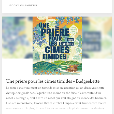
toujours bienvenus en ce qu'ils permettront d'explorer d'autres aspects du
BECKY CHAMBERS
monde et des relations humaines et inter-espèces. Ce court roman continue les
aventures du couple de personnages constitué à la fin d'Un psaume pour...
Une prière pour les cimes timides - Badgeekette
Le tome 1 était vraiment un tome de mise en situation où on découvrait cette
dystopie originale dans laquelle un.e moine du thé faisait la rencontre d’un
robot « sauvage », c’est à dire un robot qui s’est éloigné du monde des hommes.
Dans ce second tome, Froeur Dex et le robot Omphale vont faire encore mieux
connaissance. De plus, Froeur Dex va emmener Omphale rencontrer d’autres
êtres humains dans différents villages afin qu’il puisse mieux les étudier. Le