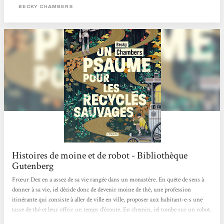
monde à son ami, tout comme Omphale s'était fait guide dans la forêt dans Un
BECKY CHAMBERS
Psaume pour les recyclés sauvages, la...
Histoires de moine et de robot - Bibliothèque
Gutenberg
Frœur Dex en a assez de sa vie rangée dans un monastère. En quête de sens à
donner à sa vie, iel décide donc de devenir moine de thé, une profession
itinérante qui consiste à aller de ville en ville, proposer aux habitant-e-s une
tasse de thé et leur offrir un temps d’écoute. En chemin, iel tombe sur un robot,
Omphale, le premier depuis deux siècles à croiser des êtres humains depuis que