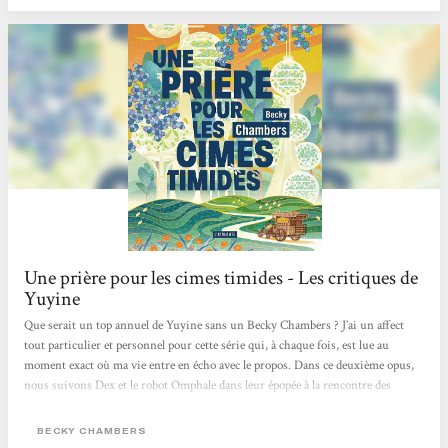
Une prière pour les cimes timides - Les critiques de
Yuyine
Que serait un top annuel de Yuyine sans un Becky Chambers ? J’ai un affect
tout particulier et personnel pour cette série qui, à chaque fois, est lue au
moment exact où ma vie entre en écho avec le propos. Dans ce deuxième opus,
nous suivons Dex et le robot Omphale dans leur épopée à la rencontre des
humains pour poser une question aux réponses infiniment multiples :« Qu’est-
ce que le bonheur ? ». Plein de sagesse, plein de beauté, doux pour l’âme et pour
BECKY CHAMBERS
l’esprit, Une prière pour les cimes timides nous propose de saisir l’impossible