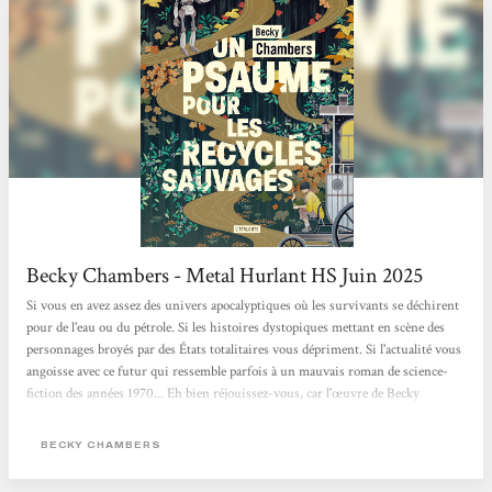
L'Atalante qui...
Becky Chambers - Metal Hurlant HS Juin 2025
Si vous en avez assez des univers apocalyptiques où les survivants se déchirent
pour de l'eau ou du pétrole. Si les histoires dystopiques mettant en scène des
personnages broyés par des États totalitaires vous dépriment. Si l'actualité vous
angoisse avec ce futur qui ressemble parfois à un mauvais roman de science-
fiction des années 1970... Eh bien réjouissez-vous, car l'œuvre de Becky
Chambers est faite pour vous. Cette autrice américaine connaît un véritable
engouement. Chez elle, pas de zombies comme dans The Walking Dead, ni
BECKY CHAMBERS
d'ultraviolence à La Servante écarlate. Becky Chambers...