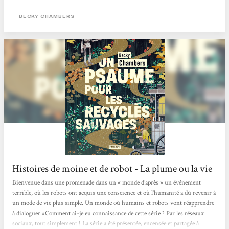
l’eau ou du pétrole. Si les histoires dystopiques mettant en scène des
personnages broyés par des états totalitaires vous dépriment. Si l’actualité vous
BECKY CHAMBERS
angoisse avec ce futur qui ressemble parfois à un mauvais roman de science-
fiction des années 70, eh bien, réjouissez-vous,...
Histoires de moine et de robot - La plume ou la vie
Bienvenue dans une promenade dans un « monde d’après » un événement
terrible, où les robots ont acquis une conscience et où l’humanité a dû revenir à
un mode de vie plus simple. Un monde où humains et robots vont réapprendre
à dialoguer #Comment ai-je eu connaissance de cette série ? Par les réseaux
sociaux, tout simplement ! La série a été présentée, encensée et partagée à