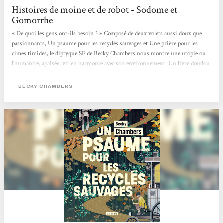
Histoires de moine et de robot - Sodome et
Gomorrhe
« De quoi les gens ont-ils besoin ? » Composé de deux volets aussi doux que
passionnants, Un psaume pour les recyclés sauvages et Une prière pour les
cimes timides, le diptyque SF de Becky Chambers nous montre une utopie ou
l’humanité, apaisée, vit en harmonie avec son environnement. Un livre doudou
qui fait du bien, mais aussi, en creux, une critique de notre société capitaliste
où concurrence et compétition guident bon nombre de nos interactions.
BECKY CHAMBERS
L’utopie, en questions Sur Panga, les humains ont enfin trouvé une harmonie
entre eux et avec leur environnement. Dans ce monde apaisé,...