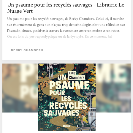
Un psaume pour les recyclés sauvages - Librairie Le
Nuage Vert
Un psaume pour les recyclés sauvages, de Becky Chambers. Celui-ci, il marche
sur énormément de gens : on n’a pas trop de technologie, c’est une réflexion sur
l’humain, douce, positive, à travers la rencontre entre un moine et un robot.
On est loin du post-apocalyptique ou de la dystopie. En ce moment, j’ai
d’ailleurs pas mal de titres qui entrent dans cette catégorie livre-doudou, parce
que les gens ont besoin de ça. [...]
BECKY CHAMBERS