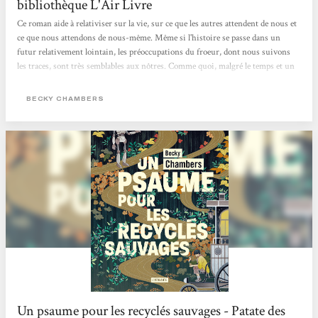
bibliothèque L'Air Livre
Ce roman aide à relativiser sur la vie, sur ce que les autres attendent de nous et
ce que nous attendons de nous-même. Même si l'histoire se passe dans un
futur relativement lointain, les préoccupations du froeur, dont nous suivons
les traces, sont très semblables aux nôtres. Comme quoi, malgré le temps et un
monde utopique, l'être humain trouvera toujours du grain à moudre.Une
fiction pleine de positivité qui se lit d’une traite ! (Et qui me donne d'ailleurs
BECKY CHAMBERS
envie de continuer l'épopée des voyages de la même autrice)" Lara -
Bibliothécaire à Ciney
Un psaume pour les recyclés sauvages - Patate des