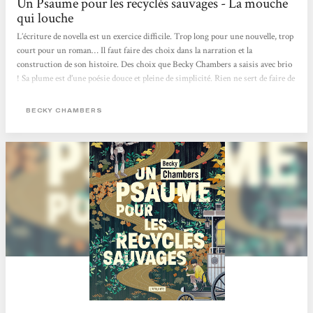
Un Psaume pour les recyclés sauvages - La mouche
qui louche
L’écriture de novella est un exercice difficile. Trop long pour une nouvelle, trop
court pour un roman… Il faut faire des choix dans la narration et la
construction de son histoire. Des choix que Becky Chambers a saisis avec brio
! Sa plume est d’une poésie douce et pleine de simplicité. Rien ne sert de faire de
grands discours et d’utiliser des mots savants pour faire du beau. Un psaume
pour les recyclés sauvages est poétique, doux et simple. C’est une lecture qui
BECKY CHAMBERS
coule entre les doigts, qui apaise comme les thés de Dex. Dex est quelqu’un de
marquant. Iel est poète, doux et simple comme les mots de Becky Chambers....