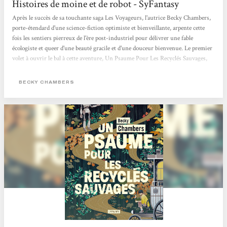
Histoires de moine et de robot - SyFantasy
Après le succès de sa touchante saga Les Voyageurs, l'autrice Becky Chambers,
porte-étendard d'une science-fiction optimiste et bienveillante, arpente cette
fois les sentiers pierreux de l'ère post-industriel pour délivrer une fable
écologiste et queer d'une beauté gracile et d'une douceur bienvenue. Le premier
volet à ouvrir le bal à cette aventure, Un Psaume Pour Les Recyclés Sauvages,
est paru aux éditions Atalante et le deuxième est déjà là ! Le genre du hopepunk
n'a jamais été aussi bien représenté que sous la plume de Chambers. L'altérité
BECKY CHAMBERS
entre...