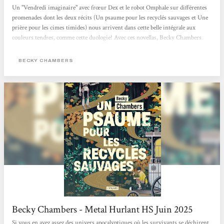
Un "Vendredi imaginaire" avec frœur Dex et le robot Omphale sur différentes
promenades dont les deux récits (Un psaume pour les recyclés sauvages et Une
prière pour les cimes timides) nous arrivent dans cette belle intégrale aux
couleurs tendres, comme cette duologie! Avec ces novellas, Becky Chambers
interroge avec ces personnages très touchants nos potentialités heureuses ou
mélancoliques, notre lien au vivant (synthétique ou organique) et ce dont nous
BECKY CHAMBERS
pourrions manquer alors que tout nous semble offert. Traduits par Marie
Surgers, ces "Histoires de moine et de robot" sont publiés aux éditions
L'Atalante qui...
Becky Chambers - Metal Hurlant HS Juin 2025
Si vous en avez assez des univers apocalyptiques où les survivants se déchirent