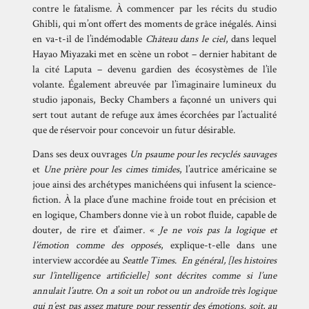
contre le fatalisme. À commencer par les récits du studio
Ghibli, qui m’ont offert des moments de grâce inégalés. Ainsi
en va-t-il de l’indémodable
Château dans le ciel
, dans lequel
Hayao Miyazaki met en scène un robot – dernier habitant de
la cité Laputa – devenu gardien des écosystèmes de l’île
volante. Également
abreuvée
par l’imaginaire lumineux du
studio japonais, Becky Chambers a façonné un univers qui
sert tout autant de refuge aux âmes écorchées par l’actualité
que de réservoir pour concevoir un futur désirable.
Dans ses deux ouvrages
Un psaume pour les recyclés sauvages
et
Une prière pour les cimes timides
, l’autrice américaine se
joue ainsi des archétypes manichéens qui infusent la science-
fiction. À la place d’une machine froide tout en précision et
en logique, Chambers donne vie à un robot fluide, capable de
douter, de rire et d’aimer
.
«
Je ne vois pas la logique et
l’émotion comme des opposés
, explique-t-elle dans une
interview
accordée au
Seattle Times
.
En général, [les histoires
sur l’intelligence artificielle] sont décrites comme si l’une
annulait l’autre. On a soit un robot ou un androïde très logique
qui n’est pas assez mature pour ressentir des émotions, soit, au