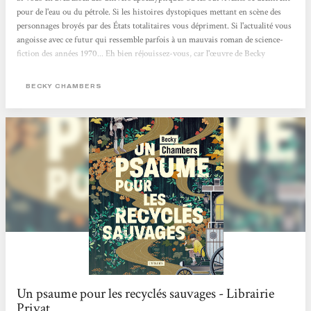
pour de l'eau ou du pétrole. Si les histoires dystopiques mettant en scène des
personnages broyés par des États totalitaires vous dépriment. Si l'actualité vous
angoisse avec ce futur qui ressemble parfois à un mauvais roman de science-
fiction des années 1970... Eh bien réjouissez-vous, car l'œuvre de Becky
Chambers est faite pour vous. Cette autrice américaine connaît un véritable
engouement. Chez elle, pas de zombies comme dans The Walking Dead, ni
BECKY CHAMBERS
d'ultraviolence à La Servante écarlate. Becky Chambers...
Un psaume pour les recyclés sauvages - Librairie
Privat