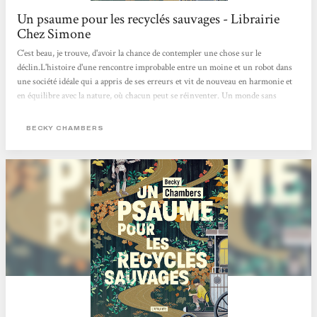
Un psaume pour les recyclés sauvages - Librairie
Chez Simone
C'est beau, je trouve, d'avoir la chance de contempler une chose sur le
déclin.L'histoire d'une rencontre improbable entre un moine et un robot dans
une société idéale qui a appris de ses erreurs et vit de nouveau en harmonie et
en équilibre avec la nature, où chacun peut se réinventer. Un monde sans
pétrole et sans usine. Une douce poésie pour nos sens de lecteur. Apaisant et
beau ! Je recommande :) Charlotte Muxu !!
BECKY CHAMBERS