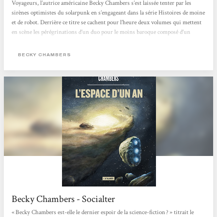
Voyageurs, l’autrice américaine Becky Chambers s’est laissée tenter par les
sirènes optimistes du solarpunk en s’engageant dans la série Histoires de moine
et de robot. Derrière ce titre se cachent pour l’heure deux volumes qui mettent
en scène les pérégrinations d’un duo pour le moins baroque composé d’un
homme de foi et d’un cyborg curieux dans un monde apaisé où l’humanité, la
technologie et la nature coexistent enfin pacifiquement. Après...
BECKY CHAMBERS
Becky Chambers - Socialter
« Becky Chambers est-elle le dernier espoir de la science-fiction ? » titrait le