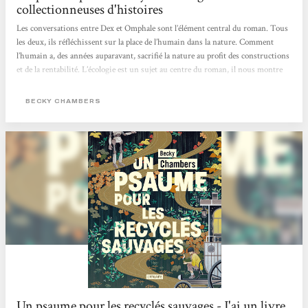
collectionneuses d'histoires
Les conversations entre Dex et Omphale sont l’élément central du roman. Tous
les deux, ils réfléchissent sur la place de l’humain dans la nature. Comment
l’humain a, des années auparavant, sacrifié la nature au profit des constructions
et de la rentabilité. L’écologie est un sujet au centre du roman, il nous montre
un monde alternatif dans lequel les humains sont en accord avec la nature, où
ils la respectent et vivent en harmonie avec elle.Un autre point qui revient dans
BECKY CHAMBERS
leurs discussions, est la question de la valeur de l’être humain. Si celui-ci a
besoin d’objectifs, d’un but pour...
Un psaume pour les recyclés sauvages - J'ai un livre