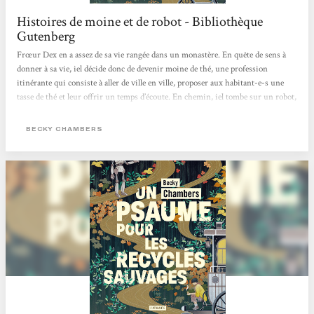
Histoires de moine et de robot - Bibliothèque
Gutenberg
Frœur Dex en a assez de sa vie rangée dans un monastère. En quête de sens à
donner à sa vie, iel décide donc de devenir moine de thé, une profession
itinérante qui consiste à aller de ville en ville, proposer aux habitant-e-s une
tasse de thé et leur offrir un temps d’écoute. En chemin, iel tombe sur un robot,
Omphale, le premier depuis deux siècles à croiser des êtres humains depuis que
son espèce est partie vivre dans la nature. Celui-ci vient avec une question à
BECKY CHAMBERS
poser à tous ceux qu’il rencontre : « De quoi les gens ont-ils besoin ? ».
Commence...