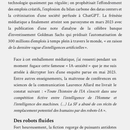
technologie
quasiment pas régulée
; on prophétisait
l’effondrement
des emplois créatifs,
l’explosion
du bilan carbone des datas centers et
la
crétinisation
d’une société perfusée à ChatGPT. La frénésie
médiatique a finalement atteint son paroxysme en mars 2023 avec
la publication d’une note d’analyse de la célèbre banque
d’investissement Goldman Sachs qui
prédisait
l’automatisation de
300 millions d’emplois à temps plein à travers le monde, «
en raison
de la dernière vague d’intelligences artificielles
».
Face à cet emballement médiatique, j’ai ressenti pendant un
moment fugace cette fameuse « IA-anxiété » que je me suis
attelée à décrypter lors d’une
enquête
parue en mai 2023.
Entre autres enseignements, la maîtresse de conférences en
sciences de la communication Laurence Allard me livrait le
constat suivant : «
Toute l’histoire de l’IA s’inscrit dans une
compétition fictive entre l’intelligence de l’Homme et
l’intelligence des machines. (…) La SF a abusé de ces récits de
remplacement potentiel des humains par des robots-IA
».
Des robots fluides
Fort heureusement, la fiction regorge de puissants antidotes