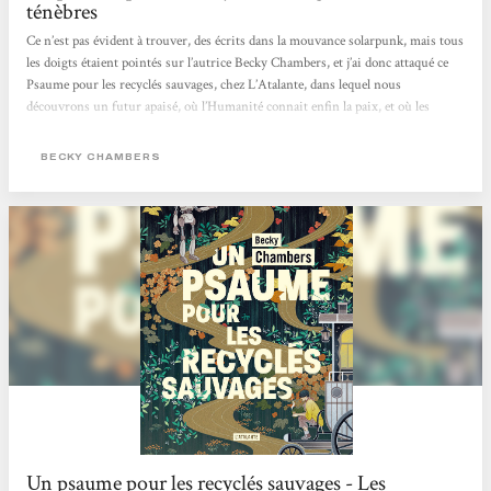
ténèbres
Ce n’est pas évident à trouver, des écrits dans la mouvance solarpunk, mais tous
les doigts étaient pointés sur l’autrice Becky Chambers, et j’ai donc attaqué ce
Psaume pour les recyclés sauvages, chez L’Atalante, dans lequel nous
découvrons un futur apaisé, où l’Humanité connait enfin la paix, et où les
machines ont acquit un état de conscience les ayant incitées, non pas à balancer
une pluie de missiles sur leurs créateurs, mais plutôt à se retirer, jusqu’à
BECKY CHAMBERS
devenir des mythes pour les humains. Dex est un moine de thé,...
Un psaume pour les recyclés sauvages - Les