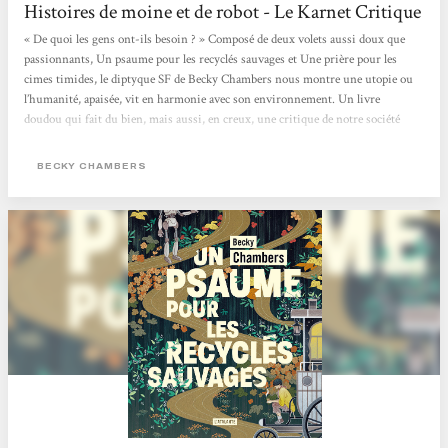
Histoires de moine et de robot - Le Karnet Critique
« De quoi les gens ont-ils besoin ? » Composé de deux volets aussi doux que
passionnants, Un psaume pour les recyclés sauvages et Une prière pour les
cimes timides, le diptyque SF de Becky Chambers nous montre une utopie ou
l’humanité, apaisée, vit en harmonie avec son environnement. Un livre
doudou qui fait du bien, mais aussi, en creux, une critique de notre société
capitaliste où concurrence et compétition guident bon nombre de nos
interactions. > Écouter la chronique <
BECKY CHAMBERS