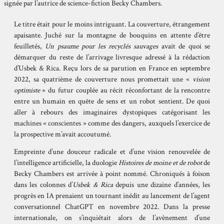
signée par l’autrice de science-fiction Becky Chambers.
Le titre était pour le moins intriguant. La couverture, étrangement
apaisante. Juché sur la montagne de bouquins en attente d’être
feuilletés,
Un psaume pour les recyclés sauvages
avait de quoi se
démarquer du reste de l’arrivage livresque adressé à la rédaction
d’Usbek & Rica. Reçu lors de sa parution en France en septembre
2022, sa quatrième de couverture nous promettait une «
vision
optimiste
» du futur couplée au récit réconfortant de la rencontre
entre un humain en quête de sens et un robot sentient. De quoi
aller à rebours des imaginaires dystopiques catégorisant les
machines « conscientes »
comme des dangers, auxquels l’exercice de
la prospective m’avait accoutumé.
Empreinte d’une douceur radicale et d’une vision renouvelée de
l’intelligence artificielle, la duologie
Histoires de moine et de robot
de
Becky Chambers est arrivée à point nommé.
Chroniqués
à foison
dans les colonnes d’
Usbek & Rica
depuis une dizaine d’années, les
progrès en IA prenaient un tournant inédit au lancement de l’agent
conversationnel ChatGPT en novembre 2022. Dans la presse
internationale, on s’inquiétait alors de l’avènement d’une