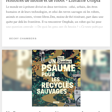
Histoires de moine et de robot - Librairie Utopia
Le monde est à présent divisé en deux territoires : celui, urbain, des êtres
humains et de leurs technologies, et celui des terres sauvages où les robots,
animés et conscients, vivent libres.Dex, moine de thé itinérant, part dans une
quête par delà les frontières. Il va rencontrer Omphale, un robot qui lui pose
une question centrale : « De quoi les gens ont-ils besoin ? ».Ce texte poétique
change des standards habituels de la science-fiction futuriste, en proposant un
récit d’amitié et de quête de soi, qui imagine des relations apaisées entre
BECKY CHAMBERS
humains et non-humains. Les...