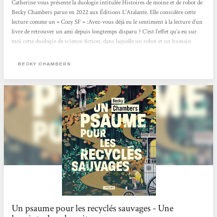
Catherine vous présente la duologie intitulée Histoires de moine et de robot de
Becky Chambers parue en 2022 aux Éditions L'Atalante. Elle considère cette
lecture comme un « Cozy SF » :Avez-vous déjà eu le sentiment à la lecture d’un
livre de retrouver un ami depuis longtemps disparu ? C’est l’effet qu’a eu sur
moi cette duologie de science-fiction, dans laquelle un robot et un humain
confrontent leurs visions du monde. Au fil des pages et de leurs voyages, leur
amitié poignante nait et s’approfondie, alors que se dévoile la beauté de l’univers
BECKY CHAMBERS
autour d’eux. Une lecture...
Un psaume pour les recyclés sauvages - Une