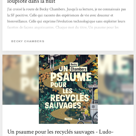
loupiote dans la nuit
J’ai croisé la route de Becky Chambers. Jusqu’à sa lecture, je ne connaissais pas
la SF positive. Celle qui raconte des expériences de vie avec douceur et
bienveillance. Celle qui exprime l’évolution technologique sans exploiter leurs
facettes de façons angoissantes. Chaque mot du titre, Un psaume pour les
recyclés sauvages, a pris une signification profonde au cours de ma lecture
pleine de réflexions. J’ai abordé ce recueil de préceptes sages pas à pas, un
BECKY CHAMBERS
chapitre par jour, afin de digérer chaque enseignement, chaque parole, de
m’imprégner d’eux pour garder ce qui me serait...
Un psaume pour les recyclés sauvages - Ludo-