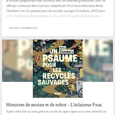
et le chaos géopolitique sont accueillis avec un fatalisme grandissant, celui ou
celle qui s’aventure dans l’univers composé par l’écrivaine américaine Becky
Chambers avec Un psaume pour les recyclés sauvages (L’Atalante, 2022) peut
avoir l’impression de commettre un acte subversif, quasi révolutionnaire. >
Lire l'article en entier <
BECKY CHAMBERS
Histoires de moine et de robot - L'éclaireur Fnac
Après s’être fait un nom grâce au succès du space-opera en 4 actes intitulé Les