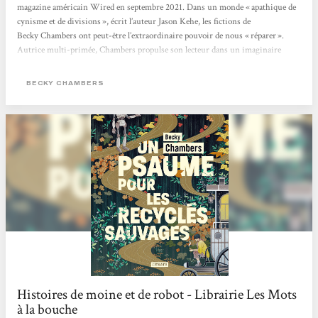
magazine américain Wired en septembre 2021. Dans un monde « apathique de
cynisme et de divisions », écrit l’auteur Jason Kehe, les fictions de
Becky Chambers ont peut-être l’extraordinaire pouvoir de nous « réparer ».
Autrice multi-primée, Chambers propulse son lecteur dans un imaginaire
flamboyant, pétri de philosophie, de sciences et de grâce. Née en 1985 de deux
scientifiques (astrobiologiste et ingénieur satellite), elle bouscule le monde très
BECKY CHAMBERS
codifié...
Histoires de moine et de robot - Librairie Les Mots
à la bouche