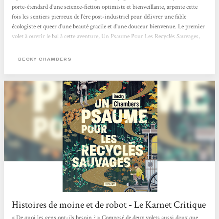
porte-étendard d'une science-fiction optimiste et bienveillante, arpente cette
fois les sentiers pierreux de l'ère post-industriel pour délivrer une fable
écologiste et queer d'une beauté gracile et d'une douceur bienvenue. Le premier
volet à ouvrir le bal à cette aventure, Un Psaume Pour Les Recyclés Sauvages,
est paru aux éditions Atalante et le deuxième est déjà là ! Le genre du hopepunk
n'a jamais été aussi bien représenté que sous la plume de Chambers. L'altérité
BECKY CHAMBERS
entre...
Histoires de moine et de robot - Le Karnet Critique
« De quoi les gens ont-ils besoin ? » Composé de deux volets aussi doux que