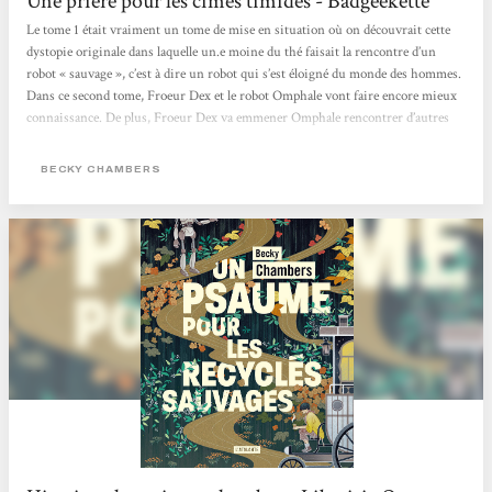
Une prière pour les cimes timides - Badgeekette
Le tome 1 était vraiment un tome de mise en situation où on découvrait cette
dystopie originale dans laquelle un.e moine du thé faisait la rencontre d’un
robot « sauvage », c’est à dire un robot qui s’est éloigné du monde des hommes.
Dans ce second tome, Froeur Dex et le robot Omphale vont faire encore mieux
connaissance. De plus, Froeur Dex va emmener Omphale rencontrer d’autres
êtres humains dans différents villages afin qu’il puisse mieux les étudier. Le
ton est alternativement sérieux ou humoristique et j’ai vraiment apprécié les
BECKY CHAMBERS
discussions...