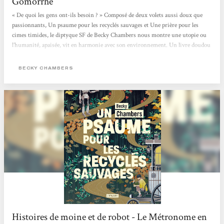
Gomorrhe
« De quoi les gens ont-ils besoin ? » Composé de deux volets aussi doux que
passionnants, Un psaume pour les recyclés sauvages et Une prière pour les
cimes timides, le diptyque SF de Becky Chambers nous montre une utopie ou
l’humanité, apaisée, vit en harmonie avec son environnement. Un livre doudou
qui fait du bien, mais aussi, en creux, une critique de notre société capitaliste
où concurrence et compétition guident bon nombre de nos interactions.
BECKY CHAMBERS
L’utopie, en questions Sur Panga, les humains ont enfin trouvé une harmonie
entre eux et avec leur environnement. Dans ce monde apaisé,...
Histoires de moine et de robot - Le Métronome en