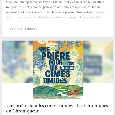
Que serait un top annuel de Yuyine sans un Becky Chambers ? J’ai un affect
tout particulier et personnel pour cette série qui, à chaque fois, est lue au
moment exact où ma vie entre en écho avec le propos. Dans ce deuxième opus,
nous suivons Dex et le robot Omphale dans leur épopée à la rencontre des
humains pour poser une question aux réponses infiniment multiples :« Qu’est-
ce que le bonheur ? ». Plein de sagesse, plein de beauté, doux pour l’âme et pour
BECKY CHAMBERS
l’esprit, Une prière pour les cimes timides nous propose de saisir l’impossible
quête...
Une prière pour les cimes timides - Les Chroniques
du Chroniqueur