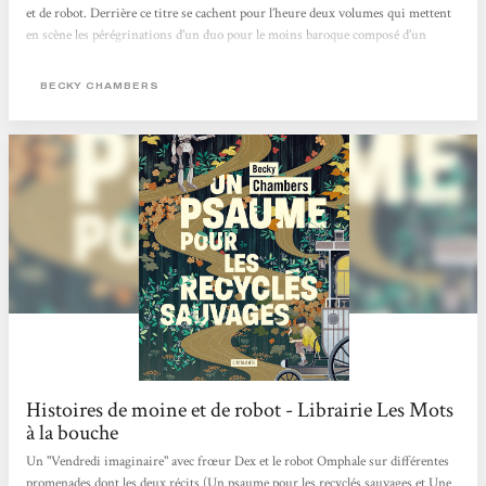
et de robot. Derrière ce titre se cachent pour l’heure deux volumes qui mettent
en scène les pérégrinations d’un duo pour le moins baroque composé d’un
homme de foi et d’un cyborg curieux dans un monde apaisé où l’humanité, la
technologie et la nature coexistent enfin pacifiquement. Après...
BECKY CHAMBERS
Histoires de moine et de robot - Librairie Les Mots
à la bouche
Un "Vendredi imaginaire" avec frœur Dex et le robot Omphale sur différentes
promenades dont les deux récits (Un psaume pour les recyclés sauvages et Une