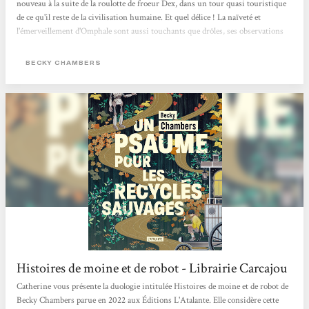
nouveau à la suite de la roulotte de froeur Dex, dans un tour quasi touristique
de ce qu'il reste de la civilisation humaine. Et quel délice ! La naïveté et
l'émerveillement d'Omphale sont aussi touchants que drôles, ses observations
aussi légères que métaphysiques. On savoure chaque instant à ses côtés et à
ceux de Dex, toujours à la recherche de son propre chemin.C'est une belle
BECKY CHAMBERS
histoire de moine et de robot, qui réchauffe, qui réconforte, qui donne espoir
sans nier nos zones d'ombre....
Histoires de moine et de robot - Librairie Carcajou
Catherine vous présente la duologie intitulée Histoires de moine et de robot de
Becky Chambers parue en 2022 aux Éditions L'Atalante. Elle considère cette