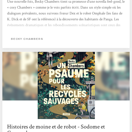
Une nouvelle fois, Becky Chambers tient sa promesse d’une novella feel-good, le
« cosy Chambers » comme je le vois parfois écrit. Dans un style simple où les
dialogues prévalents, nous suivons frœur Dex et le robot Omphale (les fans de
K. Dick et de SF ont la référence) à la découverte des habitants de Panga. Les
événements dramatiques et les rebondissements scénaristiques sont ceux des
rencontres et de la vie de tous les jours, qu’on occulte par habitude et par
éducation, et que l’autrice nous révèle sous forme de scénette. C’est le propre
BECKY CHAMBERS
de...
Histoires de moine et de robot - Sodome et