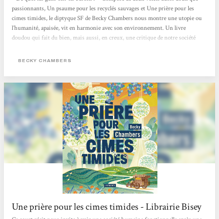
passionnants, Un psaume pour les recyclés sauvages et Une prière pour les
cimes timides, le diptyque SF de Becky Chambers nous montre une utopie ou
l’humanité, apaisée, vit en harmonie avec son environnement. Un livre
doudou qui fait du bien, mais aussi, en creux, une critique de notre société
capitaliste où concurrence et compétition guident bon nombre de nos
interactions. > Écouter la chronique <
BECKY CHAMBERS
Une prière pour les cimes timides - Librairie Bisey