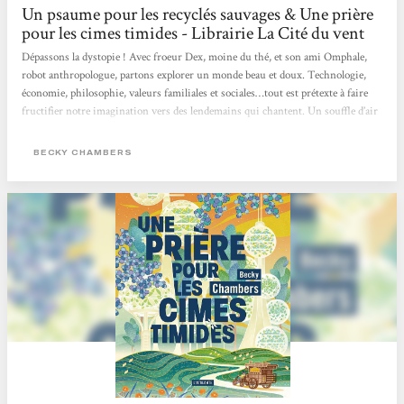
Un psaume pour les recyclés sauvages & Une prière
pour les cimes timides - Librairie La Cité du vent
Dépassons la dystopie ! Avec froeur Dex, moine du thé, et son ami Omphale,
robot anthropologue, partons explorer un monde beau et doux. Technologie,
économie, philosophie, valeurs familiales et sociales…tout est prétexte à faire
fructifier notre imagination vers des lendemains qui chantent. Un souffle d’air
frais en SF grâce à Becky Chambers et les Éditions L'Atalante ! Merci à Marie
Surgers pour la traduction.
BECKY CHAMBERS