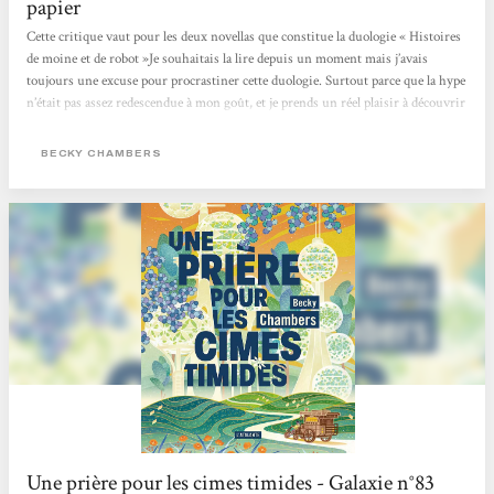
papier
Cette critique vaut pour les deux novellas que constitue la duologie « Histoires
de moine et de robot »Je souhaitais la lire depuis un moment mais j’avais
toujours une excuse pour procrastiner cette duologie. Surtout parce que la hype
n’était pas assez redescendue à mon goût, et je prends un réel plaisir à découvrir
des pépites 1000 ans après tout le monde (ça paraît ironique mais c’est la vérité
).C’était aussi une grande première pour moi car j’avais beau entendre souvent
BECKY CHAMBERS
parler de l’autrice, je n’avais encore jamais rien lu d’elle.Dans...
Une prière pour les cimes timides - Galaxie n°83