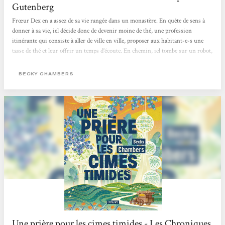
Gutenberg
Frœur Dex en a assez de sa vie rangée dans un monastère. En quête de sens à
donner à sa vie, iel décide donc de devenir moine de thé, une profession
itinérante qui consiste à aller de ville en ville, proposer aux habitant-e-s une
tasse de thé et leur offrir un temps d’écoute. En chemin, iel tombe sur un robot,
Omphale, le premier depuis deux siècles à croiser des êtres humains depuis que
son espèce est partie vivre dans la nature. Celui-ci vient avec une question à
BECKY CHAMBERS
poser à tous ceux qu’il rencontre : « De quoi les gens ont-ils besoin ? ».
Commence...
Une prière pour les cimes timides - Les Chroniques