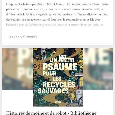
Omphale Tachetée Splendide, robot, et Frœur Dex, moine, l'un marchant l'autre
pédalant et tirant son chariot, arrivent sur la route lisse et manufacturée, si
différente de la forêt sauvage. Omphale pousse des cris d'émerveillement et Dex
des soupirs de soulagement, car, il faut bien le reconnaître, on pédale avec
beaucoup plus de facilité sans branches, racines et autres divers obstacles en
travers de son chemin. Et c'est à présent lea moine qui va faire connaître son
monde à son ami, tout comme Omphale s'était fait guide dans la forêt dans Un
BECKY CHAMBERS
Psaume pour les recyclés sauvages, la...
Histoires de moine et de robot - Bibliothèque