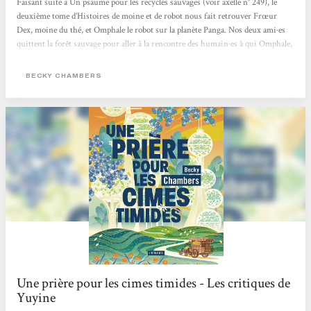
Faisant suite à Un psaume pour les recyclés sauvages (voir axelle n° 249), le
deuxième tome d’Histoires de moine et de robot nous fait retrouver Frœur
Dex, moine du thé, et Omphale le robot sur la planète Panga. Nos deux ami·es
quittent la forêt sauvage pour aller à la rencontre des humain·es à qui Omphale,
mandaté par la communauté des robots, veut poser cette question : “De quoi les
humain·es ont-iels besoin ?” Le regard neuf et décalé du robot sur la société
BECKY CHAMBERS
humaine va les obliger à reconsidérer leurs habitudes, leurs pratiques et leurs...
Une prière pour les cimes timides - Les critiques de
Yuyine