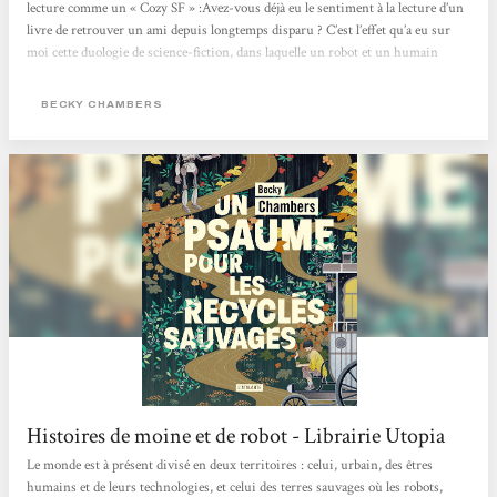
lecture comme un « Cozy SF » :Avez-vous déjà eu le sentiment à la lecture d’un
livre de retrouver un ami depuis longtemps disparu ? C’est l’effet qu’a eu sur
moi cette duologie de science-fiction, dans laquelle un robot et un humain
confrontent leurs visions du monde. Au fil des pages et de leurs voyages, leur
amitié poignante nait et s’approfondie, alors que se dévoile la beauté de l’univers
BECKY CHAMBERS
autour d’eux. Une lecture...
Histoires de moine et de robot - Librairie Utopia
Le monde est à présent divisé en deux territoires : celui, urbain, des êtres
humains et de leurs technologies, et celui des terres sauvages où les robots,