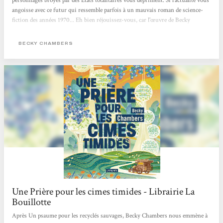
personnages broyés par des États totalitaires vous dépriment. Si l'actualité vous
angoisse avec ce futur qui ressemble parfois à un mauvais roman de science-
fiction des années 1970... Eh bien réjouissez-vous, car l'œuvre de Becky
Chambers est faite pour vous. Cette autrice américaine connaît un véritable
engouement. Chez elle, pas de zombies comme dans The Walking Dead, ni
BECKY CHAMBERS
d'ultraviolence à La Servante écarlate. Becky Chambers...
Une Prière pour les cimes timides - Librairie La
Bouillotte
Après Un psaume pour les recyclés sauvages, Becky Chambers nous emmène à