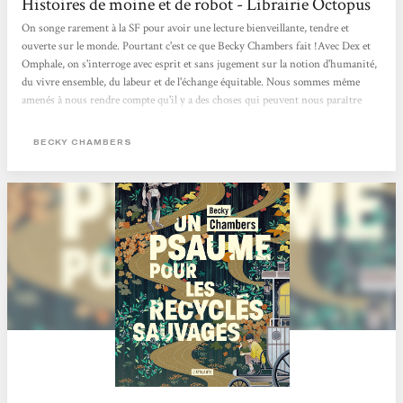
Histoires de moine et de robot - Librairie Octopus
On songe rarement à la SF pour avoir une lecture bienveillante, tendre et
ouverte sur le monde. Pourtant c'est ce que Becky Chambers fait !Avec Dex et
Omphale, on s'interroge avec esprit et sans jugement sur la notion d'humanité,
du vivre ensemble, du labeur et de l'échange équitable. Nous sommes même
amenés à nous rendre compte qu'il y a des choses qui peuvent nous paraître
évidentes mais sur lesquelles on ne s'interroge jamais. Cela nous oblige aussi à
comprendre l'empathie nécessaire à la compréhension des gens qui nous
BECKY CHAMBERS
entourent. Une belle lecture qui fait du bien au moral !