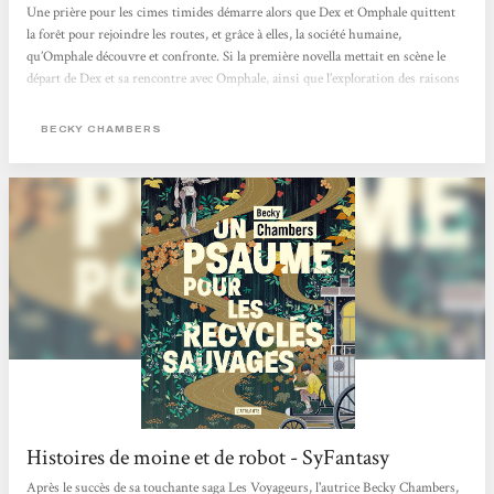
Une prière pour les cimes timides démarre alors que Dex et Omphale quittent
la forêt pour rejoindre les routes, et grâce à elles, la société humaine,
qu’Omphale découvre et confronte. Si la première novella mettait en scène le
départ de Dex et sa rencontre avec Omphale, ainsi que l’exploration des raisons
de son départ de la société humaine et de sa démission de son travail qui ne
faisait plus sens pour lui, ce deuxième volume traite de son retour en
BECKY CHAMBERS
compagnie d’Omphale. Les deux personnages se trouvent alors mis sous le feu
des projecteurs, l’arrivée d’un...
Histoires de moine et de robot - SyFantasy
Après le succès de sa touchante saga Les Voyageurs, l'autrice Becky Chambers,