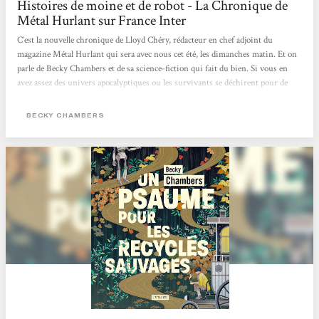
Histoires de moine et de robot - La Chronique de
Métal Hurlant sur France Inter
C’est la nouvelle chronique de Lloyd Chéry, rédacteur en chef adjoint du
magazine Métal Hurlant qui sera avec nous cet été, les dimanches matin. Et on
parle de Becky Chambers et de sa science-fiction qui fait du bien. Si vous en
avez assez des univers apocalyptiques ou les survivants se déchirent pour de
l’eau ou du pétrole. Si les histoires dystopiques mettant en scène des
personnages broyés par des états totalitaires vous dépriment. Si l’actualité vous
BECKY CHAMBERS
angoisse avec ce futur qui ressemble parfois à un mauvais roman de science-
fiction des années 70, eh bien, réjouissez-vous,...