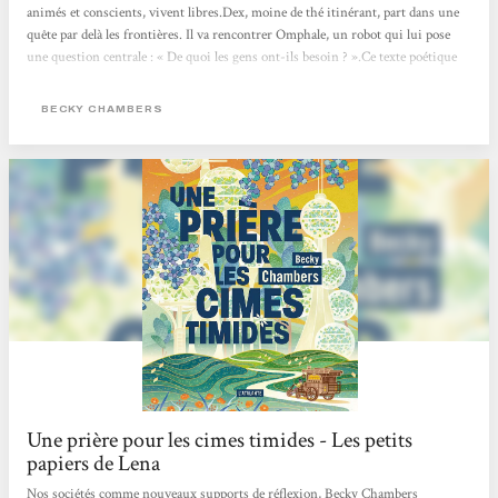
animés et conscients, vivent libres.Dex, moine de thé itinérant, part dans une
quête par delà les frontières. Il va rencontrer Omphale, un robot qui lui pose
une question centrale : « De quoi les gens ont-ils besoin ? ».Ce texte poétique
change des standards habituels de la science-fiction futuriste, en proposant un
récit d’amitié et de quête de soi, qui imagine des relations apaisées entre
BECKY CHAMBERS
humains et non-humains. Les...
Une prière pour les cimes timides - Les petits
papiers de Lena
Nos sociétés comme nouveaux supports de réflexion, Becky Chambers