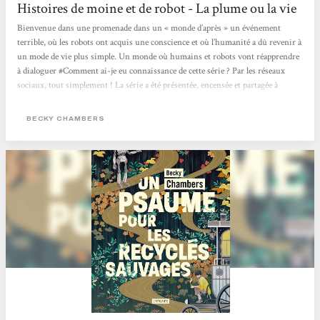
Histoires de moine et de robot - La plume ou la vie
Bienvenue dans une promenade dans un « monde d’après » un événement
terrible, où les robots ont acquis une conscience et où l’humanité a dû revenir à
un mode de vie plus simple. Un monde où humains et robots vont réapprendre
à dialoguer #Comment ai-je eu connaissance de cette série ? Par les réseaux
sociaux, tout simplement ! La série a été présentée, encensée et partagée à
plusieurs reprises et j’avoue que le côté « post-apo », inclusif et décroissant
m’ont vite parlé. #Philosophie...
BECKY CHAMBERS