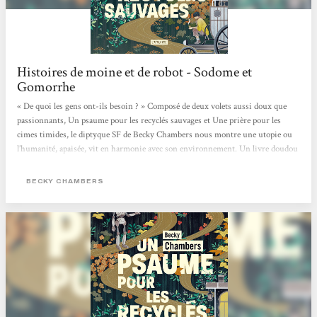
Histoires de moine et de robot - Sodome et
Gomorrhe
« De quoi les gens ont-ils besoin ? » Composé de deux volets aussi doux que
passionnants, Un psaume pour les recyclés sauvages et Une prière pour les
cimes timides, le diptyque SF de Becky Chambers nous montre une utopie ou
l’humanité, apaisée, vit en harmonie avec son environnement. Un livre doudou
qui fait du bien, mais aussi, en creux, une critique de notre société capitaliste
où concurrence et compétition guident bon nombre de nos interactions.
BECKY CHAMBERS
L’utopie, en questions Sur Panga, les humains ont enfin trouvé une harmonie
entre eux et avec leur environnement. Dans ce monde apaisé,...