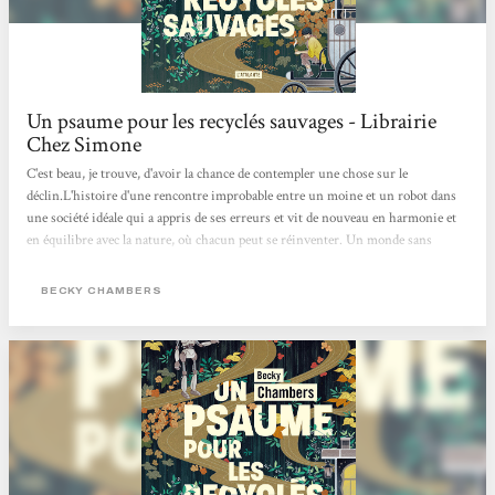
Un psaume pour les recyclés sauvages - Librairie
Chez Simone
C'est beau, je trouve, d'avoir la chance de contempler une chose sur le
déclin.L'histoire d'une rencontre improbable entre un moine et un robot dans
une société idéale qui a appris de ses erreurs et vit de nouveau en harmonie et
en équilibre avec la nature, où chacun peut se réinventer. Un monde sans
pétrole et sans usine. Une douce poésie pour nos sens de lecteur. Apaisant et
beau ! Je recommande :) Charlotte Muxu !!
BECKY CHAMBERS