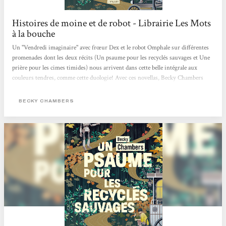
Histoires de moine et de robot - Librairie Les Mots
à la bouche
Un "Vendredi imaginaire" avec frœur Dex et le robot Omphale sur différentes
promenades dont les deux récits (Un psaume pour les recyclés sauvages et Une
prière pour les cimes timides) nous arrivent dans cette belle intégrale aux
couleurs tendres, comme cette duologie! Avec ces novellas, Becky Chambers
interroge avec ces personnages très touchants nos potentialités heureuses ou
mélancoliques, notre lien au vivant (synthétique ou organique) et ce dont nous
BECKY CHAMBERS
pourrions manquer alors que tout nous semble offert. Traduits par Marie
Surgers, ces "Histoires de moine et de robot" sont publiés aux éditions
L'Atalante qui...