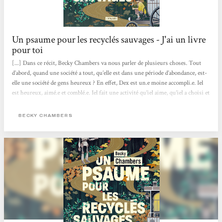
Un psaume pour les recyclés sauvages - J'ai un livre
pour toi
[...] Dans ce récit, Becky Chambers va nous parler de plusieurs choses. Tout
d’abord, quand une société a tout, qu’elle est dans une période d’abondance, est-
elle une société de gens heureux ? En effet, Dex est un.e moine accompli.e. Iel
est heureux, aimé.e et comblé.e. Iel fait une activité qu’iel aime, qu’iel a choisi et
qui lui correspond. Et pourtant, iel est insatisfait.e, d’où cette recherche de ce
monastère et d’écouter des chants de grillons.. En parlant avec Omphale, un
BECKY CHAMBERS
robot, on voit qu'iel découvre qu’on n’a pas vraiment besoin de but dans...