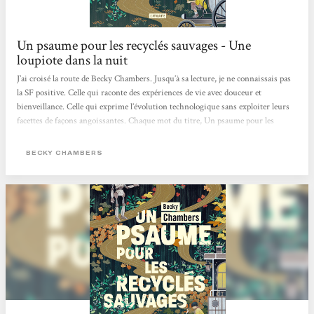
Un psaume pour les recyclés sauvages - Une
loupiote dans la nuit
J’ai croisé la route de Becky Chambers. Jusqu’à sa lecture, je ne connaissais pas
la SF positive. Celle qui raconte des expériences de vie avec douceur et
bienveillance. Celle qui exprime l’évolution technologique sans exploiter leurs
facettes de façons angoissantes. Chaque mot du titre, Un psaume pour les
recyclés sauvages, a pris une signification profonde au cours de ma lecture
pleine de réflexions. J’ai abordé ce recueil de préceptes sages pas à pas, un
BECKY CHAMBERS
chapitre par jour, afin de digérer chaque enseignement, chaque parole, de
m’imprégner d’eux pour garder ce qui me serait...