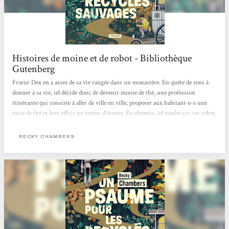
Histoires de moine et de robot - Bibliothèque
Gutenberg
Frœur Dex en a assez de sa vie rangée dans un monastère. En quête de sens à
donner à sa vie, iel décide donc de devenir moine de thé, une profession
itinérante qui consiste à aller de ville en ville, proposer aux habitant-e-s une
tasse de thé et leur offrir un temps d’écoute. En chemin, iel tombe sur un robot,
Omphale, le premier depuis deux siècles à croiser des êtres humains depuis que
son espèce est partie vivre dans la nature. Celui-ci vient avec une question à
BECKY CHAMBERS
poser à tous ceux qu’il rencontre : « De quoi les gens ont-ils besoin ? ».
Commence...