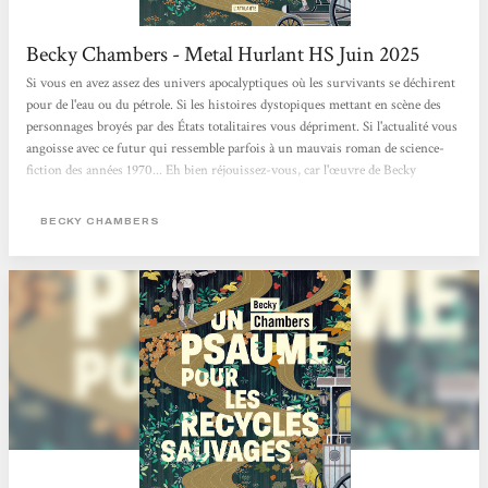
Becky Chambers - Metal Hurlant HS Juin 2025
Si vous en avez assez des univers apocalyptiques où les survivants se déchirent
pour de l'eau ou du pétrole. Si les histoires dystopiques mettant en scène des
personnages broyés par des États totalitaires vous dépriment. Si l'actualité vous
angoisse avec ce futur qui ressemble parfois à un mauvais roman de science-
fiction des années 1970... Eh bien réjouissez-vous, car l'œuvre de Becky
Chambers est faite pour vous. Cette autrice américaine connaît un véritable
engouement. Chez elle, pas de zombies comme dans The Walking Dead, ni
BECKY CHAMBERS
d'ultraviolence à La Servante écarlate. Becky Chambers...