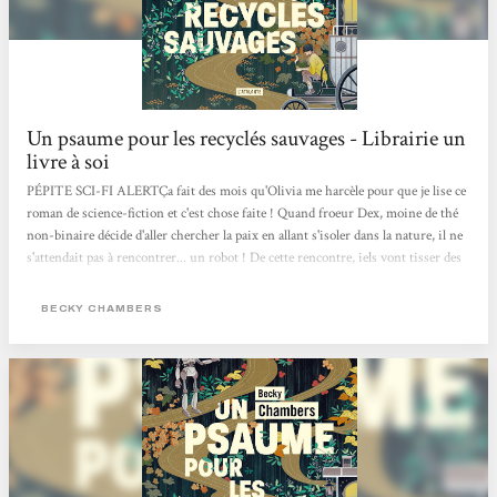
Un psaume pour les recyclés sauvages - Librairie un
livre à soi
PÉPITE SCI-FI ALERTÇa fait des mois qu'Olivia me harcèle pour que je lise ce
roman de science-fiction et c'est chose faite ! Quand froeur Dex, moine de thé
non-binaire décide d'aller chercher la paix en allant s'isoler dans la nature, il ne
s'attendait pas à rencontrer... un robot ! De cette rencontre, iels vont tisser des
liens profond d'amitié.e.s et partager des connaissances qui les feront grandir !
Ça se lit en 2 jours max, c'est drôle, touchant, sensible, rempli d'optimisme et
BECKY CHAMBERS
brillant.