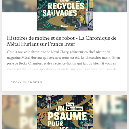
Histoires de moine et de robot - La Chronique de
Métal Hurlant sur France Inter
C’est la nouvelle chronique de Lloyd Chéry, rédacteur en chef adjoint du
magazine Métal Hurlant qui sera avec nous cet été, les dimanches matin. Et on
parle de Becky Chambers et de sa science-fiction qui fait du bien. Si vous en
avez assez des univers apocalyptiques ou les survivants se déchirent pour de
l’eau ou du pétrole. Si les histoires dystopiques mettant en scène des
personnages broyés par des états totalitaires vous dépriment. Si l’actualité vous
BECKY CHAMBERS
angoisse avec ce futur qui ressemble parfois à un mauvais roman de science-
fiction des années 70, eh bien, réjouissez-vous,...