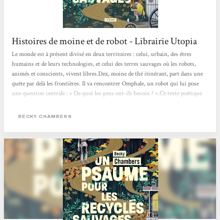
Histoires de moine et de robot - Librairie Utopia
Le monde est à présent divisé en deux territoires : celui, urbain, des êtres
humains et de leurs technologies, et celui des terres sauvages où les robots,
animés et conscients, vivent libres.Dex, moine de thé itinérant, part dans une
quête par delà les frontières. Il va rencontrer Omphale, un robot qui lui pose
une question centrale : « De quoi les gens ont-ils besoin ? ».Ce texte poétique
change des standards habituels de la science-fiction futuriste, en proposant un
récit d’amitié et de quête de soi, qui imagine des relations apaisées entre
BECKY CHAMBERS
humains et non-humains. Les...