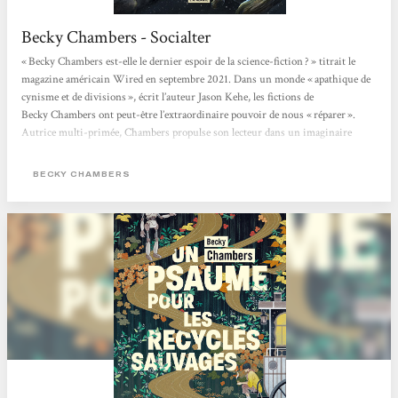
Becky Chambers - Socialter
« Becky Chambers est-elle le dernier espoir de la science-fiction ? » titrait le
magazine américain Wired en septembre 2021. Dans un monde « apathique de
cynisme et de divisions », écrit l’auteur Jason Kehe, les fictions de
Becky Chambers ont peut-être l’extraordinaire pouvoir de nous « réparer ».
Autrice multi-primée, Chambers propulse son lecteur dans un imaginaire
flamboyant, pétri de philosophie, de sciences et de grâce. Née en 1985 de deux
scientifiques (astrobiologiste et ingénieur satellite), elle bouscule le monde très
BECKY CHAMBERS
codifié...