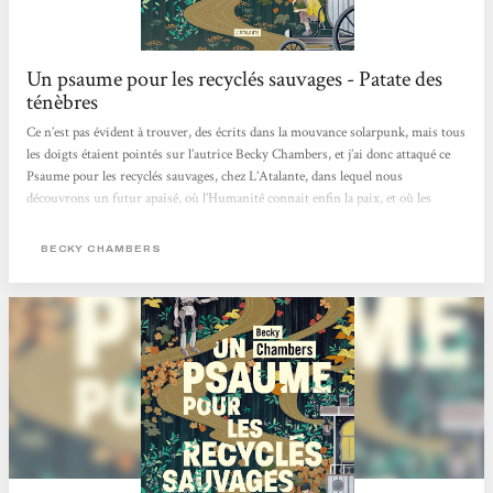
Un psaume pour les recyclés sauvages - Patate des
ténèbres
Ce n’est pas évident à trouver, des écrits dans la mouvance solarpunk, mais tous
les doigts étaient pointés sur l’autrice Becky Chambers, et j’ai donc attaqué ce
Psaume pour les recyclés sauvages, chez L’Atalante, dans lequel nous
découvrons un futur apaisé, où l’Humanité connait enfin la paix, et où les
machines ont acquit un état de conscience les ayant incitées, non pas à balancer
une pluie de missiles sur leurs créateurs, mais plutôt à se retirer, jusqu’à
BECKY CHAMBERS
devenir des mythes pour les humains. Dex est un moine de thé,...