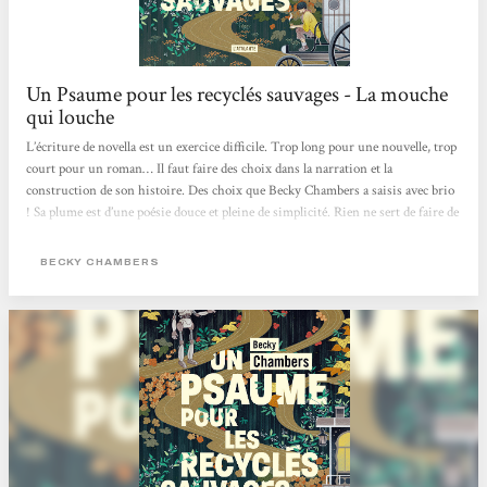
Un Psaume pour les recyclés sauvages - La mouche
qui louche
L’écriture de novella est un exercice difficile. Trop long pour une nouvelle, trop
court pour un roman… Il faut faire des choix dans la narration et la
construction de son histoire. Des choix que Becky Chambers a saisis avec brio
! Sa plume est d’une poésie douce et pleine de simplicité. Rien ne sert de faire de
grands discours et d’utiliser des mots savants pour faire du beau. Un psaume
pour les recyclés sauvages est poétique, doux et simple. C’est une lecture qui
BECKY CHAMBERS
coule entre les doigts, qui apaise comme les thés de Dex. Dex est quelqu’un de
marquant. Iel est poète, doux et simple comme les mots de Becky Chambers....