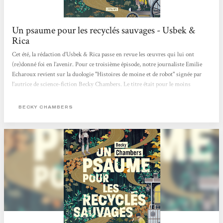
Un psaume pour les recyclés sauvages - Usbek &
Rica
Cet été, la rédaction d’Usbek & Rica passe en revue les œuvres qui lui ont
(re)donné foi en l’avenir. Pour ce troisième épisode, notre journaliste Emilie
Echaroux revient sur la duologie "Histoires de moine et de robot" signée par
l’autrice de science-fiction Becky Chambers. Le titre était pour le moins
intriguant. La couverture, étrangement apaisante. Juché sur la montagne de
bouquins en attente d’être feuilletés, Un psaume pour les recyclés sauvages
BECKY CHAMBERS
avait de quoi se démarquer du reste de l’arrivage livresque adressé à la
rédaction...