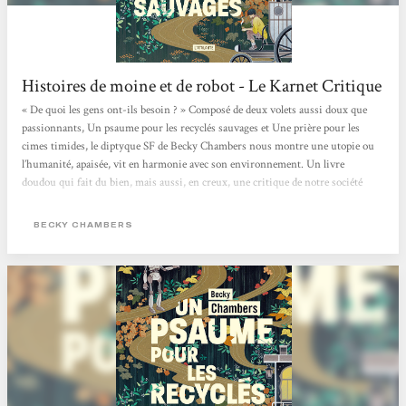
Histoires de moine et de robot - Le Karnet Critique
« De quoi les gens ont-ils besoin ? » Composé de deux volets aussi doux que
passionnants, Un psaume pour les recyclés sauvages et Une prière pour les
cimes timides, le diptyque SF de Becky Chambers nous montre une utopie ou
l’humanité, apaisée, vit en harmonie avec son environnement. Un livre
doudou qui fait du bien, mais aussi, en creux, une critique de notre société
capitaliste où concurrence et compétition guident bon nombre de nos
interactions. > Écouter la chronique <
BECKY CHAMBERS