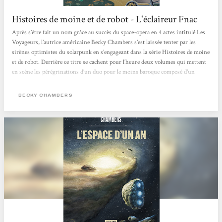
Histoires de moine et de robot - L'éclaireur Fnac
Après s’être fait un nom grâce au succès du space-opera en 4 actes intitulé Les
Voyageurs, l’autrice américaine Becky Chambers s’est laissée tenter par les
sirènes optimistes du solarpunk en s’engageant dans la série Histoires de moine
et de robot. Derrière ce titre se cachent pour l’heure deux volumes qui mettent
en scène les pérégrinations d’un duo pour le moins baroque composé d’un
homme de foi et d’un cyborg curieux dans un monde apaisé où l’humanité, la
technologie et la nature coexistent enfin pacifiquement. Après...
BECKY CHAMBERS