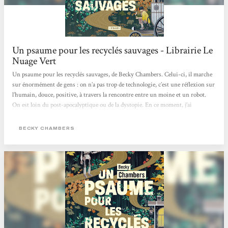
Un psaume pour les recyclés sauvages - Librairie Le
Nuage Vert
Un psaume pour les recyclés sauvages, de Becky Chambers. Celui-ci, il marche
sur énormément de gens : on n’a pas trop de technologie, c’est une réflexion sur
l’humain, douce, positive, à travers la rencontre entre un moine et un robot.
On est loin du post-apocalyptique ou de la dystopie. En ce moment, j’ai
d’ailleurs pas mal de titres qui entrent dans cette catégorie livre-doudou, parce
que les gens ont besoin de ça. [...]
BECKY CHAMBERS