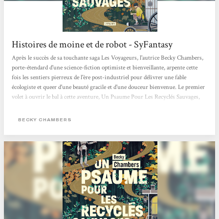
Histoires de moine et de robot - SyFantasy
Après le succès de sa touchante saga Les Voyageurs, l'autrice Becky Chambers,
porte-étendard d'une science-fiction optimiste et bienveillante, arpente cette
fois les sentiers pierreux de l'ère post-industriel pour délivrer une fable
écologiste et queer d'une beauté gracile et d'une douceur bienvenue. Le premier
volet à ouvrir le bal à cette aventure, Un Psaume Pour Les Recyclés Sauvages,
est paru aux éditions Atalante et le deuxième est déjà là ! Le genre du hopepunk
n'a jamais été aussi bien représenté que sous la plume de Chambers. L'altérité
BECKY CHAMBERS
entre...