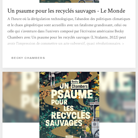
Un psaume pour les recyclés sauvages - Le Monde
A l’heure où la dérégulation technologique, l’abandon des politiques climatiques
et le chaos géopolitique sont accueillis avec un fatalisme grandissant, celui ou
celle qui s’aventure dans l’univers composé par l’écrivaine américaine Becky
Chambers avec Un psaume pour les recyclés sauvages (L’Atalante, 2022) peut
avoir l’impression de commettre un acte subversif, quasi révolutionnaire. >
Lire l'article en entier <
BECKY CHAMBERS