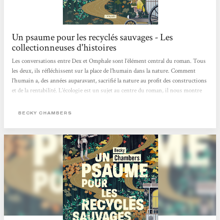
Un psaume pour les recyclés sauvages - Les
collectionneuses d'histoires
Les conversations entre Dex et Omphale sont l’élément central du roman. Tous
les deux, ils réfléchissent sur la place de l’humain dans la nature. Comment
l’humain a, des années auparavant, sacrifié la nature au profit des constructions
et de la rentabilité. L’écologie est un sujet au centre du roman, il nous montre
un monde alternatif dans lequel les humains sont en accord avec la nature, où
ils la respectent et vivent en harmonie avec elle.Un autre point qui revient dans
BECKY CHAMBERS
leurs discussions, est la question de la valeur de l’être humain. Si celui-ci a
besoin d’objectifs, d’un but pour...