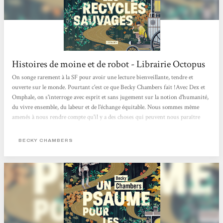
Histoires de moine et de robot - Librairie Octopus
On songe rarement à la SF pour avoir une lecture bienveillante, tendre et
ouverte sur le monde. Pourtant c'est ce que Becky Chambers fait !Avec Dex et
Omphale, on s'interroge avec esprit et sans jugement sur la notion d'humanité,
du vivre ensemble, du labeur et de l'échange équitable. Nous sommes même
amenés à nous rendre compte qu'il y a des choses qui peuvent nous paraître
évidentes mais sur lesquelles on ne s'interroge jamais. Cela nous oblige aussi à
comprendre l'empathie nécessaire à la compréhension des gens qui nous
BECKY CHAMBERS
entourent. Une belle lecture qui fait du bien au moral !