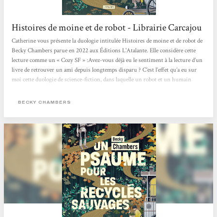
Histoires de moine et de robot - Librairie Carcajou
Catherine vous présente la duologie intitulée Histoires de moine et de robot de
Becky Chambers parue en 2022 aux Éditions L'Atalante. Elle considère cette
lecture comme un « Cozy SF » :Avez-vous déjà eu le sentiment à la lecture d’un
livre de retrouver un ami depuis longtemps disparu ? C’est l’effet qu’a eu sur
moi cette duologie de science-fiction, dans laquelle un robot et un humain
confrontent leurs visions du monde. Au fil des pages et de leurs voyages, leur
amitié poignante nait et s’approfondie, alors que se dévoile la beauté de l’univers
BECKY CHAMBERS
autour d’eux. Une lecture...