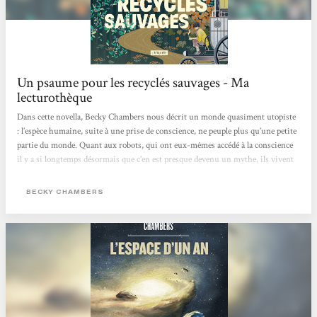
Un psaume pour les recyclés sauvages - Ma
lecturothèque
Dans cette novella, Becky Chambers nous décrit un monde quasiment utopiste
: l’espèce humaine, suite à une prise de conscience, ne peuple plus qu’une petite
partie du monde. Quant aux robots, qui ont eux-mêmes accédé à la conscience
il y a si longtemps désormais que c’en est presque devenu un mythe, ils vivent
librement dans les forêts du continent, oubliés de tous•tes. Ainsi les humain·es
vivent sans ce genre d’intelligence artificielle, changeant au passage leur rapport
BECKY CHAMBERS
au monde et aux autres. Et dans tout ce petit monde, c’est Frœur Dex que nous
suivons. Dex est moine mais sa...