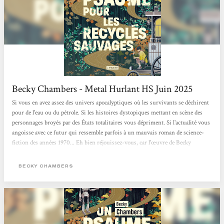
Becky Chambers - Metal Hurlant HS Juin 2025
Si vous en avez assez des univers apocalyptiques où les survivants se déchirent
pour de l'eau ou du pétrole. Si les histoires dystopiques mettant en scène des
personnages broyés par des États totalitaires vous dépriment. Si l'actualité vous
angoisse avec ce futur qui ressemble parfois à un mauvais roman de science-
fiction des années 1970... Eh bien réjouissez-vous, car l'œuvre de Becky
Chambers est faite pour vous. Cette autrice américaine connaît un véritable
engouement. Chez elle, pas de zombies comme dans The Walking Dead, ni
BECKY CHAMBERS
d'ultraviolence à La Servante écarlate. Becky Chambers...