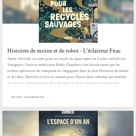
Histoires de moine et de robot - L'éclaireur Fnac
Après s’être fait un nom grâce au succès du space-opera en 4 actes intitulé Les
Voyageurs, l’autrice américaine Becky Chambers s’est laissée tenter par les
sirènes optimistes du solarpunk en s’engageant dans la série Histoires de moine
et de robot. Derrière ce titre se cachent pour l’heure deux volumes qui mettent
en scène les pérégrinations d’un duo pour le moins baroque composé d’un
homme de foi et d’un cyborg curieux dans un monde apaisé où l’humanité, la
technologie et la nature coexistent enfin pacifiquement. Après...
BECKY CHAMBERS