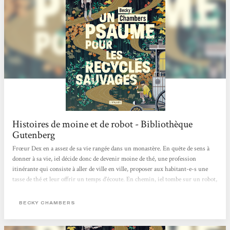
Histoires de moine et de robot - Bibliothèque
Gutenberg
Frœur Dex en a assez de sa vie rangée dans un monastère. En quête de sens à
donner à sa vie, iel décide donc de devenir moine de thé, une profession
itinérante qui consiste à aller de ville en ville, proposer aux habitant-e-s une
tasse de thé et leur offrir un temps d’écoute. En chemin, iel tombe sur un robot,
Omphale, le premier depuis deux siècles à croiser des êtres humains depuis que
son espèce est partie vivre dans la nature. Celui-ci vient avec une question à
BECKY CHAMBERS
poser à tous ceux qu’il rencontre : « De quoi les gens ont-ils besoin ? ».
Commence...