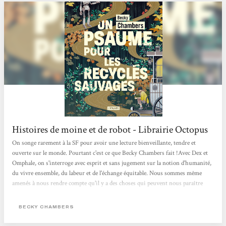
Histoires de moine et de robot - Librairie Octopus
On songe rarement à la SF pour avoir une lecture bienveillante, tendre et
ouverte sur le monde. Pourtant c'est ce que Becky Chambers fait !Avec Dex et
Omphale, on s'interroge avec esprit et sans jugement sur la notion d'humanité,
du vivre ensemble, du labeur et de l'échange équitable. Nous sommes même
amenés à nous rendre compte qu'il y a des choses qui peuvent nous paraître
évidentes mais sur lesquelles on ne s'interroge jamais. Cela nous oblige aussi à
comprendre l'empathie nécessaire à la compréhension des gens qui nous
BECKY CHAMBERS
entourent. Une belle lecture qui fait du bien au moral !