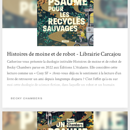
Histoires de moine et de robot - Librairie Carcajou
Catherine vous présente la duologie intitulée Histoires de moine et de robot de
Becky Chambers parue en 2022 aux Éditions L'Atalante. Elle considère cette
lecture comme un « Cozy SF » :Avez-vous déjà eu le sentiment à la lecture d’un
livre de retrouver un ami depuis longtemps disparu ? C’est l’effet qu’a eu sur
moi cette duologie de science-fiction, dans laquelle un robot et un humain
confrontent leurs visions du monde. Au fil des pages et de leurs voyages, leur
amitié poignante nait et s’approfondie, alors que se dévoile la beauté de l’univers
BECKY CHAMBERS
autour d’eux. Une lecture...