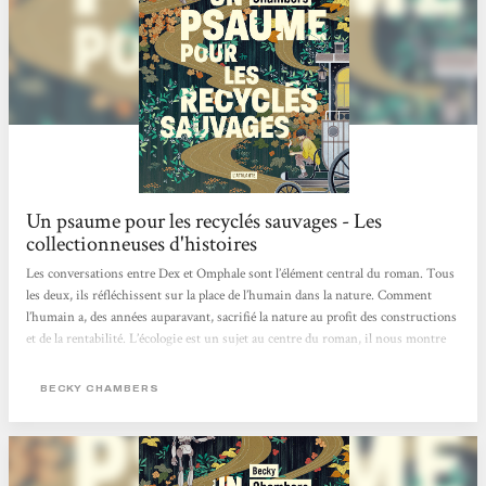
Un psaume pour les recyclés sauvages - Les
collectionneuses d'histoires
Les conversations entre Dex et Omphale sont l’élément central du roman. Tous
les deux, ils réfléchissent sur la place de l’humain dans la nature. Comment
l’humain a, des années auparavant, sacrifié la nature au profit des constructions
et de la rentabilité. L’écologie est un sujet au centre du roman, il nous montre
un monde alternatif dans lequel les humains sont en accord avec la nature, où
ils la respectent et vivent en harmonie avec elle.Un autre point qui revient dans
BECKY CHAMBERS
leurs discussions, est la question de la valeur de l’être humain. Si celui-ci a
besoin d’objectifs, d’un but pour...