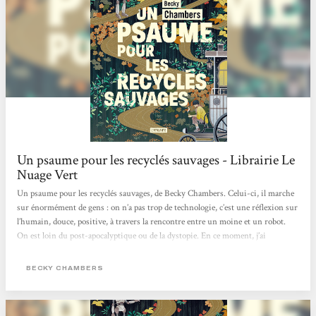
Un psaume pour les recyclés sauvages - Librairie Le
Nuage Vert
Un psaume pour les recyclés sauvages, de Becky Chambers. Celui-ci, il marche
sur énormément de gens : on n’a pas trop de technologie, c’est une réflexion sur
l’humain, douce, positive, à travers la rencontre entre un moine et un robot.
On est loin du post-apocalyptique ou de la dystopie. En ce moment, j’ai
d’ailleurs pas mal de titres qui entrent dans cette catégorie livre-doudou, parce
que les gens ont besoin de ça. [...]
BECKY CHAMBERS