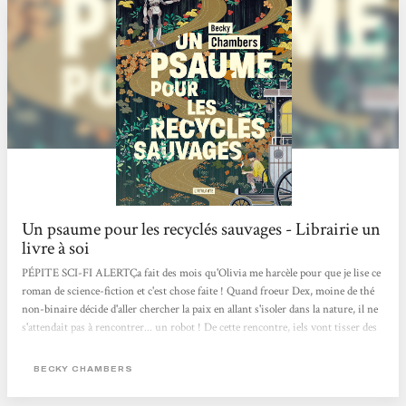
Un psaume pour les recyclés sauvages - Librairie un
livre à soi
PÉPITE SCI-FI ALERTÇa fait des mois qu'Olivia me harcèle pour que je lise ce
roman de science-fiction et c'est chose faite ! Quand froeur Dex, moine de thé
non-binaire décide d'aller chercher la paix en allant s'isoler dans la nature, il ne
s'attendait pas à rencontrer... un robot ! De cette rencontre, iels vont tisser des
liens profond d'amitié.e.s et partager des connaissances qui les feront grandir !
Ça se lit en 2 jours max, c'est drôle, touchant, sensible, rempli d'optimisme et
BECKY CHAMBERS
brillant.