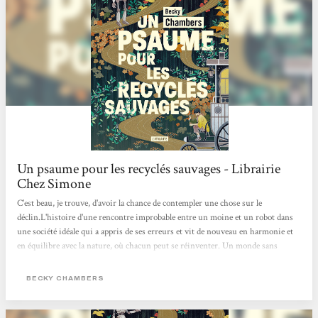
Un psaume pour les recyclés sauvages - Librairie
Chez Simone
C'est beau, je trouve, d'avoir la chance de contempler une chose sur le
déclin.L'histoire d'une rencontre improbable entre un moine et un robot dans
une société idéale qui a appris de ses erreurs et vit de nouveau en harmonie et
en équilibre avec la nature, où chacun peut se réinventer. Un monde sans
pétrole et sans usine. Une douce poésie pour nos sens de lecteur. Apaisant et
beau ! Je recommande :) Charlotte Muxu !!
BECKY CHAMBERS