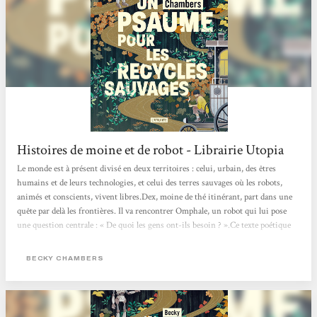
Histoires de moine et de robot - Librairie Utopia
Le monde est à présent divisé en deux territoires : celui, urbain, des êtres
humains et de leurs technologies, et celui des terres sauvages où les robots,
animés et conscients, vivent libres.Dex, moine de thé itinérant, part dans une
quête par delà les frontières. Il va rencontrer Omphale, un robot qui lui pose
une question centrale : « De quoi les gens ont-ils besoin ? ».Ce texte poétique
change des standards habituels de la science-fiction futuriste, en proposant un
récit d’amitié et de quête de soi, qui imagine des relations apaisées entre
BECKY CHAMBERS
humains et non-humains. Les...