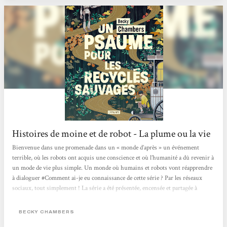
fiction des années 70, eh bien, réjouissez-vous,...
Histoires de moine et de robot - La plume ou la vie
Bienvenue dans une promenade dans un « monde d’après » un événement
terrible, où les robots ont acquis une conscience et où l’humanité a dû revenir à
un mode de vie plus simple. Un monde où humains et robots vont réapprendre
à dialoguer #Comment ai-je eu connaissance de cette série ? Par les réseaux
sociaux, tout simplement ! La série a été présentée, encensée et partagée à
plusieurs reprises et j’avoue que le côté « post-apo », inclusif et décroissant
m’ont vite parlé. #Philosophie...
BECKY CHAMBERS