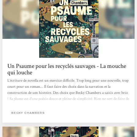
Un Psaume pour les recyclés sauvages - La mouche
qui louche
L’écriture de novella est un exercice difficile. Trop long pour une nouvelle, trop
court pour un roman… Il faut faire des choix dans la narration et la
construction de son histoire. Des choix que Becky Chambers a saisis avec brio
! Sa plume est d’une poésie douce et pleine de simplicité. Rien ne sert de faire de
grands discours et d’utiliser des mots savants pour faire du beau. Un psaume
pour les recyclés sauvages est poétique, doux et simple. C’est une lecture qui
BECKY CHAMBERS
coule entre les doigts, qui apaise comme les thés de Dex. Dex est quelqu’un de
marquant. Iel est poète, doux et simple comme les mots de Becky Chambers....