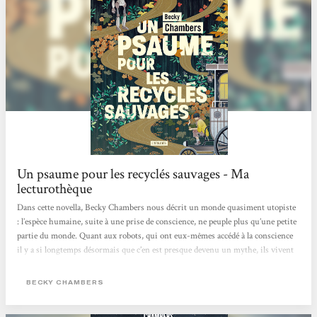
Un psaume pour les recyclés sauvages - Ma
lecturothèque
Dans cette novella, Becky Chambers nous décrit un monde quasiment utopiste
: l’espèce humaine, suite à une prise de conscience, ne peuple plus qu’une petite
partie du monde. Quant aux robots, qui ont eux-mêmes accédé à la conscience
il y a si longtemps désormais que c’en est presque devenu un mythe, ils vivent
librement dans les forêts du continent, oubliés de tous•tes. Ainsi les humain·es
vivent sans ce genre d’intelligence artificielle, changeant au passage leur rapport
BECKY CHAMBERS
au monde et aux autres. Et dans tout ce petit monde, c’est Frœur Dex que nous
suivons. Dex est moine mais sa...