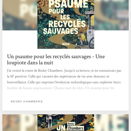
Un psaume pour les recyclés sauvages - Une
loupiote dans la nuit
J’ai croisé la route de Becky Chambers. Jusqu’à sa lecture, je ne connaissais pas
la SF positive. Celle qui raconte des expériences de vie avec douceur et
bienveillance. Celle qui exprime l’évolution technologique sans exploiter leurs
facettes de façons angoissantes. Chaque mot du titre, Un psaume pour les
recyclés sauvages, a pris une signification profonde au cours de ma lecture
pleine de réflexions. J’ai abordé ce recueil de préceptes sages pas à pas, un
BECKY CHAMBERS
chapitre par jour, afin de digérer chaque enseignement, chaque parole, de
m’imprégner d’eux pour garder ce qui me serait...