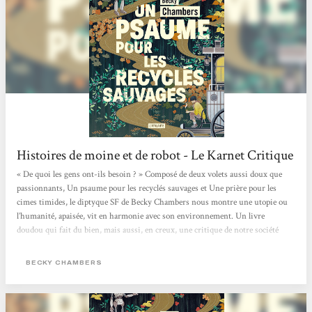
Histoires de moine et de robot - Le Karnet Critique
« De quoi les gens ont-ils besoin ? » Composé de deux volets aussi doux que
passionnants, Un psaume pour les recyclés sauvages et Une prière pour les
cimes timides, le diptyque SF de Becky Chambers nous montre une utopie ou
l’humanité, apaisée, vit en harmonie avec son environnement. Un livre
doudou qui fait du bien, mais aussi, en creux, une critique de notre société
capitaliste où concurrence et compétition guident bon nombre de nos
interactions. > Écouter la chronique <
BECKY CHAMBERS