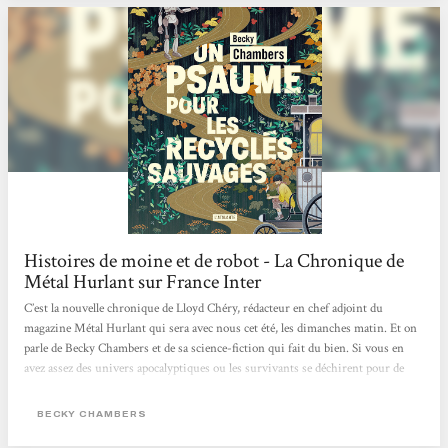
Histoires de moine et de robot - La Chronique de
Métal Hurlant sur France Inter
C’est la nouvelle chronique de Lloyd Chéry, rédacteur en chef adjoint du
magazine Métal Hurlant qui sera avec nous cet été, les dimanches matin. Et on
parle de Becky Chambers et de sa science-fiction qui fait du bien. Si vous en
avez assez des univers apocalyptiques ou les survivants se déchirent pour de
l’eau ou du pétrole. Si les histoires dystopiques mettant en scène des
personnages broyés par des états totalitaires vous dépriment. Si l’actualité vous
BECKY CHAMBERS
angoisse avec ce futur qui ressemble parfois à un mauvais roman de science-