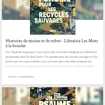
Histoires de moine et de robot - Librairie Les Mots
à la bouche
Un "Vendredi imaginaire" avec frœur Dex et le robot Omphale sur différentes
promenades dont les deux récits (Un psaume pour les recyclés sauvages et Une
prière pour les cimes timides) nous arrivent dans cette belle intégrale aux
couleurs tendres, comme cette duologie! Avec ces novellas, Becky Chambers
interroge avec ces personnages très touchants nos potentialités heureuses ou
mélancoliques, notre lien au vivant (synthétique ou organique) et ce dont nous
BECKY CHAMBERS
pourrions manquer alors que tout nous semble offert. Traduits par Marie
Surgers, ces "Histoires de moine et de robot" sont publiés aux éditions
L'Atalante qui...