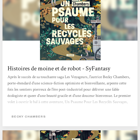
Histoires de moine et de robot - SyFantasy
Après le succès de sa touchante saga Les Voyageurs, l'autrice Becky Chambers,
porte-étendard d'une science-fiction optimiste et bienveillante, arpente cette
fois les sentiers pierreux de l'ère post-industriel pour délivrer une fable
écologiste et queer d'une beauté gracile et d'une douceur bienvenue. Le premier
volet à ouvrir le bal à cette aventure, Un Psaume Pour Les Recyclés Sauvages,
est paru aux éditions Atalante et le deuxième est déjà là ! Le genre du hopepunk
n'a jamais été aussi bien représenté que sous la plume de Chambers. L'altérité
BECKY CHAMBERS
entre...