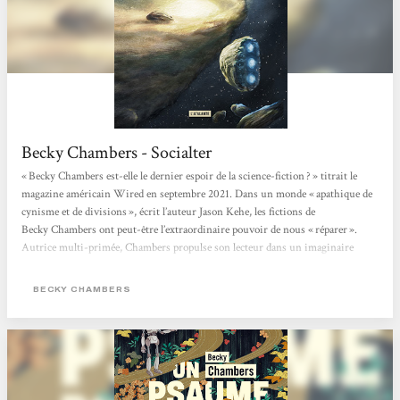
Becky Chambers - Socialter
« Becky Chambers est-elle le dernier espoir de la science-fiction ? » titrait le
magazine américain Wired en septembre 2021. Dans un monde « apathique de
cynisme et de divisions », écrit l’auteur Jason Kehe, les fictions de
Becky Chambers ont peut-être l’extraordinaire pouvoir de nous « réparer ».
Autrice multi-primée, Chambers propulse son lecteur dans un imaginaire
flamboyant, pétri de philosophie, de sciences et de grâce. Née en 1985 de deux
scientifiques (astrobiologiste et ingénieur satellite), elle bouscule le monde très
BECKY CHAMBERS
codifié...