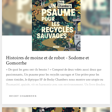
Histoires de moine et de robot - Sodome et
Gomorrhe
« De quoi les gens ont-ils besoin ? » Composé de deux volets aussi doux que
passionnants, Un psaume pour les recyclés sauvages et Une prière pour les
cimes timides, le diptyque SF de Becky Chambers nous montre une utopie ou
l’humanité, apaisée, vit en harmonie avec son environnement. Un livre doudou
qui fait du bien, mais aussi, en creux, une critique de notre société capitaliste
où concurrence et compétition guident bon nombre de nos interactions.
BECKY CHAMBERS
L’utopie, en questions Sur Panga, les humains ont enfin trouvé une harmonie
entre eux et avec leur environnement. Dans ce monde apaisé,...