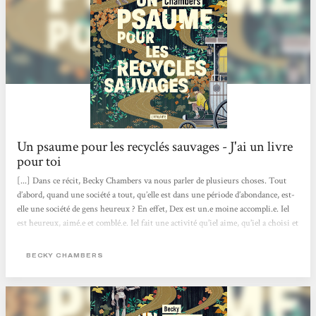
Un psaume pour les recyclés sauvages - J'ai un livre
pour toi
[...] Dans ce récit, Becky Chambers va nous parler de plusieurs choses. Tout
d’abord, quand une société a tout, qu’elle est dans une période d’abondance, est-
elle une société de gens heureux ? En effet, Dex est un.e moine accompli.e. Iel
est heureux, aimé.e et comblé.e. Iel fait une activité qu’iel aime, qu’iel a choisi et
qui lui correspond. Et pourtant, iel est insatisfait.e, d’où cette recherche de ce
monastère et d’écouter des chants de grillons.. En parlant avec Omphale, un
BECKY CHAMBERS
robot, on voit qu'iel découvre qu’on n’a pas vraiment besoin de but dans...