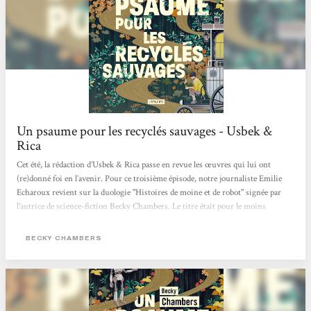
Un psaume pour les recyclés sauvages - Usbek &
Rica
Cet été, la rédaction d’Usbek & Rica passe en revue les œuvres qui lui ont
(re)donné foi en l’avenir. Pour ce troisième épisode, notre journaliste Emilie
Echaroux revient sur la duologie "Histoires de moine et de robot" signée par
l’autrice de science-fiction Becky Chambers. Le titre était pour le moins
intriguant. La couverture, étrangement apaisante. Juché sur la montagne de
bouquins en attente d’être feuilletés, Un psaume pour les recyclés sauvages
BECKY CHAMBERS
avait de quoi se démarquer du reste de l’arrivage livresque adressé à la
rédaction...