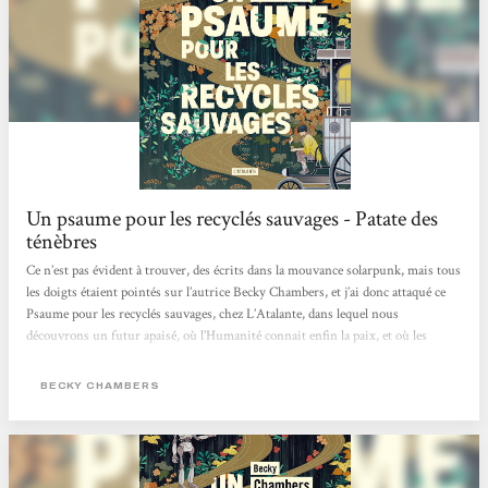
Un psaume pour les recyclés sauvages - Patate des
ténèbres
Ce n’est pas évident à trouver, des écrits dans la mouvance solarpunk, mais tous
les doigts étaient pointés sur l’autrice Becky Chambers, et j’ai donc attaqué ce
Psaume pour les recyclés sauvages, chez L’Atalante, dans lequel nous
découvrons un futur apaisé, où l’Humanité connait enfin la paix, et où les
machines ont acquit un état de conscience les ayant incitées, non pas à balancer
une pluie de missiles sur leurs créateurs, mais plutôt à se retirer, jusqu’à
BECKY CHAMBERS
devenir des mythes pour les humains. Dex est un moine de thé,...