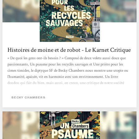
Histoires de moine et de robot - Le Karnet Critique
« De quoi les gens ont-ils besoin ? » Composé de deux volets aussi doux que
passionnants, Un psaume pour les recyclés sauvages et Une prière pour les
cimes timides, le diptyque SF de Becky Chambers nous montre une utopie ou
l’humanité, apaisée, vit en harmonie avec son environnement. Un livre
doudou qui fait du bien, mais aussi, en creux, une critique de notre société
capitaliste où concurrence et compétition guident bon nombre de nos
interactions. > Écouter la chronique <
BECKY CHAMBERS