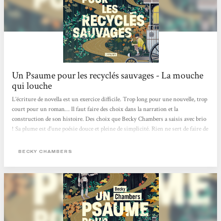
Un Psaume pour les recyclés sauvages - La mouche
qui louche
L’écriture de novella est un exercice difficile. Trop long pour une nouvelle, trop
court pour un roman… Il faut faire des choix dans la narration et la
construction de son histoire. Des choix que Becky Chambers a saisis avec brio
! Sa plume est d’une poésie douce et pleine de simplicité. Rien ne sert de faire de
grands discours et d’utiliser des mots savants pour faire du beau. Un psaume
pour les recyclés sauvages est poétique, doux et simple. C’est une lecture qui
BECKY CHAMBERS
coule entre les doigts, qui apaise comme les thés de Dex. Dex est quelqu’un de
marquant. Iel est poète, doux et simple comme les mots de Becky Chambers....