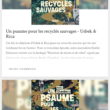
Un psaume pour les recyclés sauvages - Usbek &
Rica
Cet été, la rédaction d’Usbek & Rica passe en revue les œuvres qui lui ont
(re)donné foi en l’avenir. Pour ce troisième épisode, notre journaliste Emilie
Echaroux revient sur la duologie "Histoires de moine et de robot" signée par
l’autrice de science-fiction Becky Chambers. Le titre était pour le moins
intriguant. La couverture, étrangement apaisante. Juché sur la montagne de
bouquins en attente d’être feuilletés, Un psaume pour les recyclés sauvages
BECKY CHAMBERS
avait de quoi se démarquer du reste de l’arrivage livresque adressé à la
rédaction...