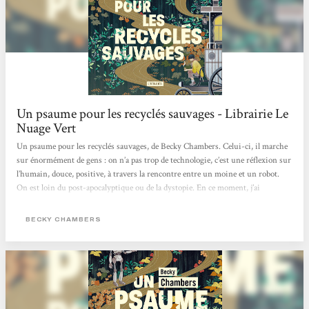
Un psaume pour les recyclés sauvages - Librairie Le
Nuage Vert
Un psaume pour les recyclés sauvages, de Becky Chambers. Celui-ci, il marche
sur énormément de gens : on n’a pas trop de technologie, c’est une réflexion sur
l’humain, douce, positive, à travers la rencontre entre un moine et un robot.
On est loin du post-apocalyptique ou de la dystopie. En ce moment, j’ai
d’ailleurs pas mal de titres qui entrent dans cette catégorie livre-doudou, parce
que les gens ont besoin de ça. [...]
BECKY CHAMBERS