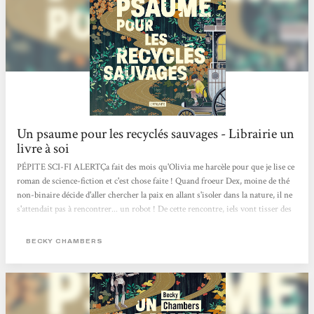
Un psaume pour les recyclés sauvages - Librairie un
livre à soi
PÉPITE SCI-FI ALERTÇa fait des mois qu'Olivia me harcèle pour que je lise ce
roman de science-fiction et c'est chose faite ! Quand froeur Dex, moine de thé
non-binaire décide d'aller chercher la paix en allant s'isoler dans la nature, il ne
s'attendait pas à rencontrer... un robot ! De cette rencontre, iels vont tisser des
liens profond d'amitié.e.s et partager des connaissances qui les feront grandir !
Ça se lit en 2 jours max, c'est drôle, touchant, sensible, rempli d'optimisme et
BECKY CHAMBERS
brillant.