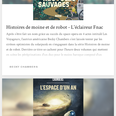
Histoires de moine et de robot - L'éclaireur Fnac
Après s’être fait un nom grâce au succès du space-opera en 4 actes intitulé Les
Voyageurs, l’autrice américaine Becky Chambers s’est laissée tenter par les
sirènes optimistes du solarpunk en s’engageant dans la série Histoires de moine
et de robot. Derrière ce titre se cachent pour l’heure deux volumes qui mettent
en scène les pérégrinations d’un duo pour le moins baroque composé d’un
homme de foi et d’un cyborg curieux dans un monde apaisé où l’humanité, la
technologie et la nature coexistent enfin pacifiquement. Après...
BECKY CHAMBERS