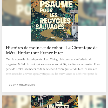
Histoires de moine et de robot - La Chronique de
Métal Hurlant sur France Inter
C’est la nouvelle chronique de Lloyd Chéry, rédacteur en chef adjoint du
magazine Métal Hurlant qui sera avec nous cet été, les dimanches matin. Et on
parle de Becky Chambers et de sa science-fiction qui fait du bien. Si vous en
avez assez des univers apocalyptiques ou les survivants se déchirent pour de
l’eau ou du pétrole. Si les histoires dystopiques mettant en scène des
personnages broyés par des états totalitaires vous dépriment. Si l’actualité vous
BECKY CHAMBERS
angoisse avec ce futur qui ressemble parfois à un mauvais roman de science-
fiction des années 70, eh bien, réjouissez-vous,...