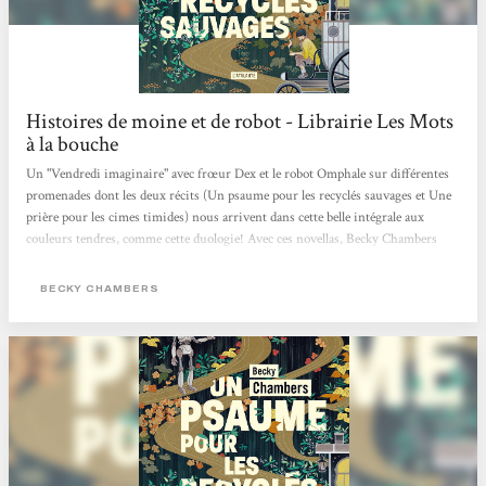
Histoires de moine et de robot - Librairie Les Mots
à la bouche
Un "Vendredi imaginaire" avec frœur Dex et le robot Omphale sur différentes
promenades dont les deux récits (Un psaume pour les recyclés sauvages et Une
prière pour les cimes timides) nous arrivent dans cette belle intégrale aux
couleurs tendres, comme cette duologie! Avec ces novellas, Becky Chambers
interroge avec ces personnages très touchants nos potentialités heureuses ou
mélancoliques, notre lien au vivant (synthétique ou organique) et ce dont nous
BECKY CHAMBERS
pourrions manquer alors que tout nous semble offert. Traduits par Marie
Surgers, ces "Histoires de moine et de robot" sont publiés aux éditions
L'Atalante qui...