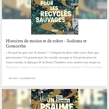
Histoires de moine et de robot - Sodome et
Gomorrhe
« De quoi les gens ont-ils besoin ? » Composé de deux volets aussi doux que
passionnants, Un psaume pour les recyclés sauvages et Une prière pour les
cimes timides, le diptyque SF de Becky Chambers nous montre une utopie ou
l’humanité, apaisée, vit en harmonie avec son environnement. Un livre doudou
qui fait du bien, mais aussi, en creux, une critique de notre société capitaliste
où concurrence et compétition guident bon nombre de nos interactions.
BECKY CHAMBERS
L’utopie, en questions Sur Panga, les humains ont enfin trouvé une harmonie
entre eux et avec leur environnement. Dans ce monde apaisé,...