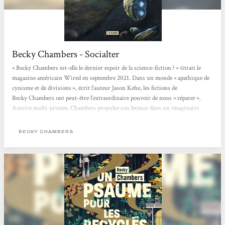
Becky Chambers - Socialter
« Becky Chambers est-elle le dernier espoir de la science-fiction ? » titrait le
magazine américain Wired en septembre 2021. Dans un monde « apathique de
cynisme et de divisions », écrit l’auteur Jason Kehe, les fictions de
Becky Chambers ont peut-être l’extraordinaire pouvoir de nous « réparer ».
Autrice multi-primée, Chambers propulse son lecteur dans un imaginaire
flamboyant, pétri de philosophie, de sciences et de grâce. Née en 1985 de deux
scientifiques (astrobiologiste et ingénieur satellite), elle bouscule le monde très
BECKY CHAMBERS
codifié...