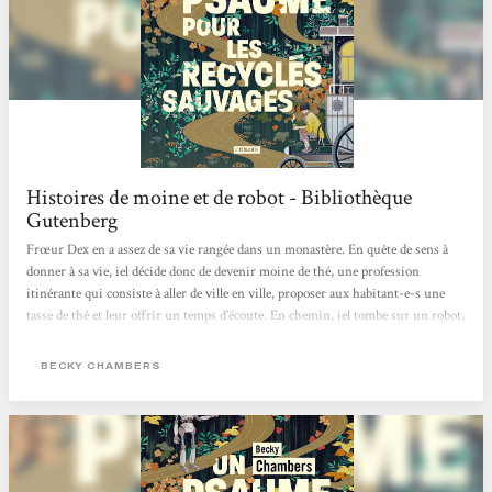
Histoires de moine et de robot - Bibliothèque
Gutenberg
Frœur Dex en a assez de sa vie rangée dans un monastère. En quête de sens à
donner à sa vie, iel décide donc de devenir moine de thé, une profession
itinérante qui consiste à aller de ville en ville, proposer aux habitant-e-s une
tasse de thé et leur offrir un temps d’écoute. En chemin, iel tombe sur un robot,
Omphale, le premier depuis deux siècles à croiser des êtres humains depuis que
son espèce est partie vivre dans la nature. Celui-ci vient avec une question à
BECKY CHAMBERS
poser à tous ceux qu’il rencontre : « De quoi les gens ont-ils besoin ? ».
Commence...