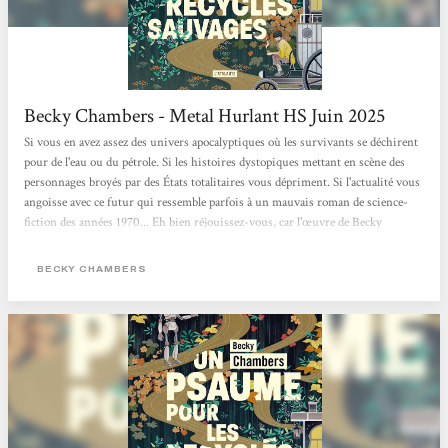
Becky Chambers - Metal Hurlant HS Juin 2025
Si vous en avez assez des univers apocalyptiques où les survivants se déchirent
pour de l'eau ou du pétrole. Si les histoires dystopiques mettant en scène des
personnages broyés par des États totalitaires vous dépriment. Si l'actualité vous
angoisse avec ce futur qui ressemble parfois à un mauvais roman de science-
fiction des années 1970... Eh bien réjouissez-vous, car l'œuvre de Becky
Chambers est faite pour vous. Cette autrice américaine connaît un véritable
engouement. Chez elle, pas de zombies comme dans The Walking Dead, ni
BECKY CHAMBERS
d'ultraviolence à La Servante écarlate. Becky Chambers...