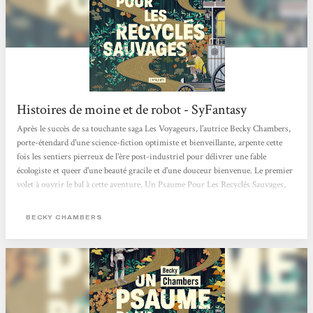
Histoires de moine et de robot - SyFantasy
Après le succès de sa touchante saga Les Voyageurs, l'autrice Becky Chambers,
porte-étendard d'une science-fiction optimiste et bienveillante, arpente cette
fois les sentiers pierreux de l'ère post-industriel pour délivrer une fable
écologiste et queer d'une beauté gracile et d'une douceur bienvenue. Le premier
volet à ouvrir le bal à cette aventure, Un Psaume Pour Les Recyclés Sauvages,
est paru aux éditions Atalante et le deuxième est déjà là ! Le genre du hopepunk
n'a jamais été aussi bien représenté que sous la plume de Chambers. L'altérité
BECKY CHAMBERS
entre...