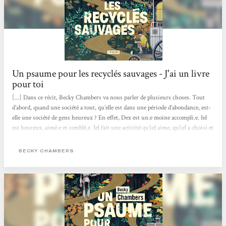
Un psaume pour les recyclés sauvages - J'ai un livre
pour toi
[...] Dans ce récit, Becky Chambers va nous parler de plusieurs choses. Tout
d’abord, quand une société a tout, qu’elle est dans une période d’abondance, est-
elle une société de gens heureux ? En effet, Dex est un.e moine accompli.e. Iel
est heureux, aimé.e et comblé.e. Iel fait une activité qu’iel aime, qu’iel a choisi et
qui lui correspond. Et pourtant, iel est insatisfait.e, d’où cette recherche de ce
monastère et d’écouter des chants de grillons.. En parlant avec Omphale, un
BECKY CHAMBERS
robot, on voit qu'iel découvre qu’on n’a pas vraiment besoin de but dans...