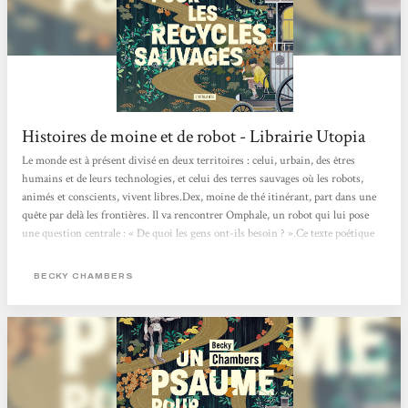
Histoires de moine et de robot - Librairie Utopia
Le monde est à présent divisé en deux territoires : celui, urbain, des êtres
humains et de leurs technologies, et celui des terres sauvages où les robots,
animés et conscients, vivent libres.Dex, moine de thé itinérant, part dans une
quête par delà les frontières. Il va rencontrer Omphale, un robot qui lui pose
une question centrale : « De quoi les gens ont-ils besoin ? ».Ce texte poétique
change des standards habituels de la science-fiction futuriste, en proposant un
récit d’amitié et de quête de soi, qui imagine des relations apaisées entre
BECKY CHAMBERS
humains et non-humains. Les...