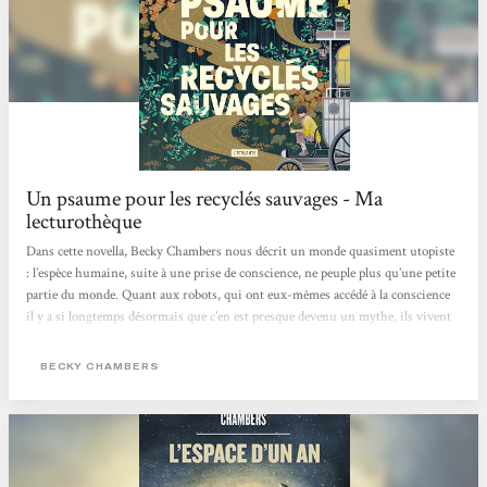
Un psaume pour les recyclés sauvages - Ma
lecturothèque
Dans cette novella, Becky Chambers nous décrit un monde quasiment utopiste
: l’espèce humaine, suite à une prise de conscience, ne peuple plus qu’une petite
partie du monde. Quant aux robots, qui ont eux-mêmes accédé à la conscience
il y a si longtemps désormais que c’en est presque devenu un mythe, ils vivent
librement dans les forêts du continent, oubliés de tous•tes. Ainsi les humain·es
vivent sans ce genre d’intelligence artificielle, changeant au passage leur rapport
BECKY CHAMBERS
au monde et aux autres. Et dans tout ce petit monde, c’est Frœur Dex que nous
suivons. Dex est moine mais sa...