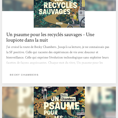
Un psaume pour les recyclés sauvages - Une
loupiote dans la nuit
J’ai croisé la route de Becky Chambers. Jusqu’à sa lecture, je ne connaissais pas
la SF positive. Celle qui raconte des expériences de vie avec douceur et
bienveillance. Celle qui exprime l’évolution technologique sans exploiter leurs
facettes de façons angoissantes. Chaque mot du titre, Un psaume pour les
recyclés sauvages, a pris une signification profonde au cours de ma lecture
pleine de réflexions. J’ai abordé ce recueil de préceptes sages pas à pas, un
BECKY CHAMBERS
chapitre par jour, afin de digérer chaque enseignement, chaque parole, de
m’imprégner d’eux pour garder ce qui me serait...