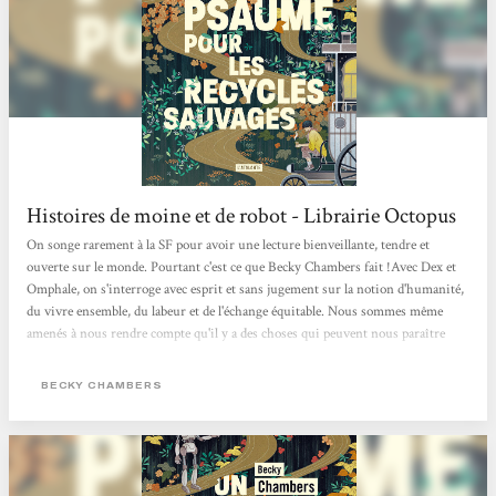
Histoires de moine et de robot - Librairie Octopus
On songe rarement à la SF pour avoir une lecture bienveillante, tendre et
ouverte sur le monde. Pourtant c'est ce que Becky Chambers fait !Avec Dex et
Omphale, on s'interroge avec esprit et sans jugement sur la notion d'humanité,
du vivre ensemble, du labeur et de l'échange équitable. Nous sommes même
amenés à nous rendre compte qu'il y a des choses qui peuvent nous paraître
évidentes mais sur lesquelles on ne s'interroge jamais. Cela nous oblige aussi à
comprendre l'empathie nécessaire à la compréhension des gens qui nous
BECKY CHAMBERS
entourent. Une belle lecture qui fait du bien au moral !