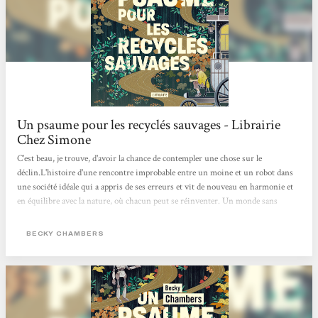
Un psaume pour les recyclés sauvages - Librairie
Chez Simone
C'est beau, je trouve, d'avoir la chance de contempler une chose sur le
déclin.L'histoire d'une rencontre improbable entre un moine et un robot dans
une société idéale qui a appris de ses erreurs et vit de nouveau en harmonie et
en équilibre avec la nature, où chacun peut se réinventer. Un monde sans
pétrole et sans usine. Une douce poésie pour nos sens de lecteur. Apaisant et
beau ! Je recommande :) Charlotte Muxu !!
BECKY CHAMBERS