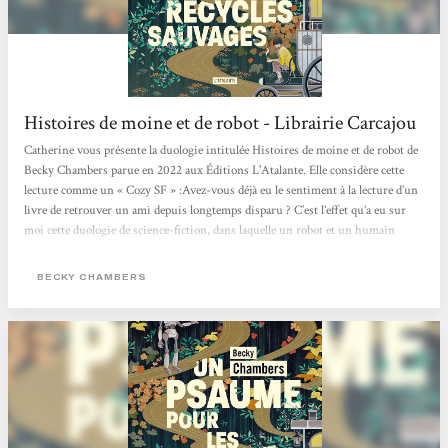
Histoires de moine et de robot - Librairie Carcajou
Catherine vous présente la duologie intitulée Histoires de moine et de robot de
Becky Chambers parue en 2022 aux Éditions L'Atalante. Elle considère cette
lecture comme un « Cozy SF » :Avez-vous déjà eu le sentiment à la lecture d’un
livre de retrouver un ami depuis longtemps disparu ? C’est l’effet qu’a eu sur
moi cette duologie de science-fiction, dans laquelle un robot et un humain
confrontent leurs visions du monde. Au fil des pages et de leurs voyages, leur
amitié poignante nait et s’approfondie, alors que se dévoile la beauté de l’univers
BECKY CHAMBERS
autour d’eux. Une lecture...