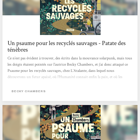
Un psaume pour les recyclés sauvages - Patate des
ténèbres
Ce n’est pas évident à trouver, des écrits dans la mouvance solarpunk, mais tous
les doigts étaient pointés sur l’autrice Becky Chambers, et j’ai donc attaqué ce
Psaume pour les recyclés sauvages, chez L’Atalante, dans lequel nous
découvrons un futur apaisé, où l’Humanité connait enfin la paix, et où les
machines ont acquit un état de conscience les ayant incitées, non pas à balancer
une pluie de missiles sur leurs créateurs, mais plutôt à se retirer, jusqu’à
BECKY CHAMBERS
devenir des mythes pour les humains. Dex est un moine de thé,...