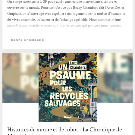
On songe rarement à la SF pour avoir une lecture bienveillante, tendre et
ouverte sur le monde. Pourtant c'est ce que Becky Chambers fait !Avec Dex et
Omphale, on s'interroge avec esprit et sans jugement sur la notion d'humanité,
du vivre ensemble, du labeur et de l'échange équitable. Nous sommes même
amenés à nous rendre compte qu'il y a des choses qui peuvent nous paraître
évidentes mais sur lesquelles on ne s'interroge jamais. Cela nous oblige aussi à
comprendre l'empathie nécessaire à la compréhension des gens qui nous
BECKY CHAMBERS
entourent. Une belle lecture qui fait du bien au moral !
Histoires de moine et de robot - La Chronique de