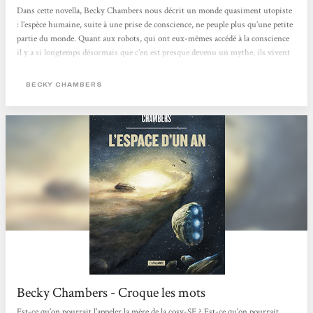
Dans cette novella, Becky Chambers nous décrit un monde quasiment utopiste
: l’espèce humaine, suite à une prise de conscience, ne peuple plus qu’une petite
partie du monde. Quant aux robots, qui ont eux-mêmes accédé à la conscience
il y a si longtemps désormais que c’en est presque devenu un mythe, ils vivent
librement dans les forêts du continent, oubliés de tous•tes. Ainsi les humain·es
vivent sans ce genre d’intelligence artificielle, changeant au passage leur rapport
BECKY CHAMBERS
au monde et aux autres. Et dans tout ce petit monde, c’est Frœur Dex que nous
suivons. Dex est moine mais sa...
Becky Chambers - Croque les mots
Est-ce qu'on pourrait l'appeler la mère de la cosy-SF ? Est-ce qu'on pourrait