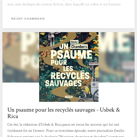
moi cette duologie de science-fiction, dans laquelle un robot et un humain
confrontent leurs visions du monde. Au fil des pages et de leurs voyages, leur
amitié poignante nait et s’approfondie, alors que se dévoile la beauté de l’univers
BECKY CHAMBERS
autour d’eux. Une lecture...
Un psaume pour les recyclés sauvages - Usbek &
Rica
Cet été, la rédaction d’Usbek & Rica passe en revue les œuvres qui lui ont
(re)donné foi en l’avenir. Pour ce troisième épisode, notre journaliste Emilie
Echaroux revient sur la duologie "Histoires de moine et de robot" signée par