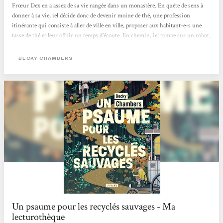
Frœur Dex en a assez de sa vie rangée dans un monastère. En quête de sens à
donner à sa vie, iel décide donc de devenir moine de thé, une profession
itinérante qui consiste à aller de ville en ville, proposer aux habitant-e-s une
tasse de thé et leur offrir un temps d’écoute. En chemin, iel tombe sur un robot,
Omphale, le premier depuis deux siècles à croiser des êtres humains depuis que
son espèce est partie vivre dans la nature. Celui-ci vient avec une question à
BECKY CHAMBERS
poser à tous ceux qu’il rencontre : « De quoi les gens ont-ils besoin ? ».
Commence...
Un psaume pour les recyclés sauvages - Ma
lecturothèque