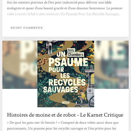
fois les sentiers pierreux de l'ère post-industriel pour délivrer une fable
écologiste et queer d'une beauté gracile et d'une douceur bienvenue. Le premier
volet à ouvrir le bal à cette aventure, Un Psaume Pour Les Recyclés Sauvages,
est paru aux éditions Atalante et le deuxième est déjà là ! Le genre du hopepunk
n'a jamais été aussi bien représenté que sous la plume de Chambers. L'altérité
BECKY CHAMBERS
entre...
Histoires de moine et de robot - Le Karnet Critique
« De quoi les gens ont-ils besoin ? » Composé de deux volets aussi doux que
passionnants, Un psaume pour les recyclés sauvages et Une prière pour les