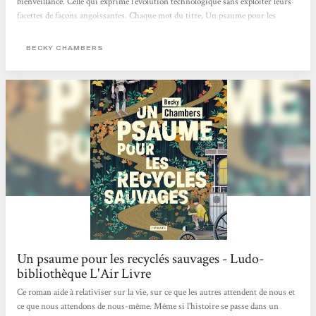
bienveillance. Celle qui exprime l’évolution technologique sans exploiter leurs
facettes de façons angoissantes. Chaque mot du titre, Un psaume pour les
recyclés sauvages, a pris une signification profonde au cours de ma lecture
pleine de réflexions. J’ai abordé ce recueil de préceptes sages pas à pas, un
BECKY CHAMBERS
chapitre par jour, afin de digérer chaque enseignement, chaque parole, de
m’imprégner d’eux pour garder ce qui me serait...
Un psaume pour les recyclés sauvages - Ludo-
bibliothèque L'Air Livre
Ce roman aide à relativiser sur la vie, sur ce que les autres attendent de nous et
ce que nous attendons de nous-même. Même si l'histoire se passe dans un