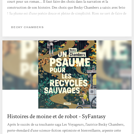
court pour un roman… Il faut faire des choix dans la narration et la
construction de son histoire. Des choix que Becky Chambers a saisis avec brio
! Sa plume est d’une poésie douce et pleine de simplicité. Rien ne sert de faire de
grands discours et d’utiliser des mots savants pour faire du beau. Un psaume
pour les recyclés sauvages est poétique, doux et simple. C’est une lecture qui
BECKY CHAMBERS
coule entre les doigts, qui apaise comme les thés de Dex. Dex est quelqu’un de
marquant. Iel est poète, doux et simple comme les mots de Becky Chambers....
Histoires de moine et de robot - SyFantasy
Après le succès de sa touchante saga Les Voyageurs, l'autrice Becky Chambers,
porte-étendard d'une science-fiction optimiste et bienveillante, arpente cette