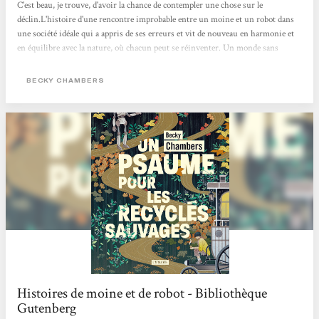
C'est beau, je trouve, d'avoir la chance de contempler une chose sur le
déclin.L'histoire d'une rencontre improbable entre un moine et un robot dans
une société idéale qui a appris de ses erreurs et vit de nouveau en harmonie et
en équilibre avec la nature, où chacun peut se réinventer. Un monde sans
pétrole et sans usine. Une douce poésie pour nos sens de lecteur. Apaisant et
beau ! Je recommande :) Charlotte Muxu !!
BECKY CHAMBERS
Histoires de moine et de robot - Bibliothèque
Gutenberg