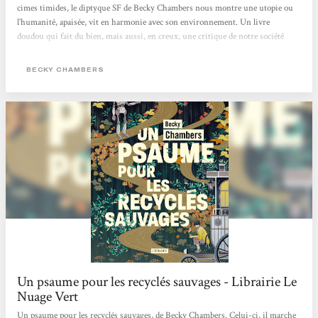
cimes timides, le diptyque SF de Becky Chambers nous montre une utopie ou
l’humanité, apaisée, vit en harmonie avec son environnement. Un livre
doudou qui fait du bien, mais aussi, en creux, une critique de notre société
capitaliste où concurrence et compétition guident bon nombre de nos
interactions. > Écouter la chronique <
BECKY CHAMBERS
Un psaume pour les recyclés sauvages - Librairie Le
Nuage Vert
Un psaume pour les recyclés sauvages, de Becky Chambers. Celui-ci, il marche