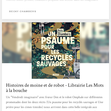
flamboyant, pétri de philosophie, de sciences et de grâce. Née en 1985 de deux
scientifiques (astrobiologiste et ingénieur satellite), elle bouscule le monde très
BECKY CHAMBERS
codifié...
Histoires de moine et de robot - Librairie Les Mots
à la bouche
Un "Vendredi imaginaire" avec frœur Dex et le robot Omphale sur différentes
promenades dont les deux récits (Un psaume pour les recyclés sauvages et Une
prière pour les cimes timides) nous arrivent dans cette belle intégrale aux