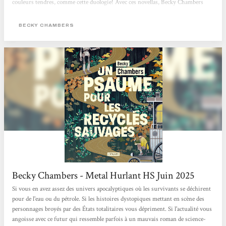
couleurs tendres, comme cette duologie! Avec ces novellas, Becky Chambers
interroge avec ces personnages très touchants nos potentialités heureuses ou
mélancoliques, notre lien au vivant (synthétique ou organique) et ce dont nous
BECKY CHAMBERS
pourrions manquer alors que tout nous semble offert. Traduits par Marie
Surgers, ces "Histoires de moine et de robot" sont publiés aux éditions
L'Atalante qui...
Becky Chambers - Metal Hurlant HS Juin 2025
Si vous en avez assez des univers apocalyptiques où les survivants se déchirent
pour de l'eau ou du pétrole. Si les histoires dystopiques mettant en scène des
personnages broyés par des États totalitaires vous dépriment. Si l'actualité vous
angoisse avec ce futur qui ressemble parfois à un mauvais roman de science-