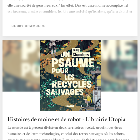
elle une société de gens heureux ? En effet, Dex est un.e moine accompli.e. Iel
est heureux, aimé.e et comblé.e. Iel fait une activité qu’iel aime, qu’iel a choisi et
qui lui correspond. Et pourtant, iel est insatisfait.e, d’où cette recherche de ce
monastère et d’écouter des chants de grillons.. En parlant avec Omphale, un
BECKY CHAMBERS
robot, on voit qu'iel découvre qu’on n’a pas vraiment besoin de but dans...
Histoires de moine et de robot - Librairie Utopia
Le monde est à présent divisé en deux territoires : celui, urbain, des êtres
humains et de leurs technologies, et celui des terres sauvages où les robots,