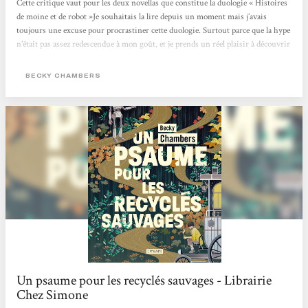
Cette critique vaut pour les deux novellas que constitue la duologie « Histoires
de moine et de robot »Je souhaitais la lire depuis un moment mais j’avais
toujours une excuse pour procrastiner cette duologie. Surtout parce que la hype
n’était pas assez redescendue à mon goût, et je prends un réel plaisir à découvrir
des pépites 1000 ans après tout le monde (ça paraît ironique mais c’est la vérité
).C’était aussi une grande première pour moi car j’avais beau entendre souvent
BECKY CHAMBERS
parler de l’autrice, je n’avais encore jamais rien lu d’elle.Dans...
Un psaume pour les recyclés sauvages - Librairie
Chez Simone