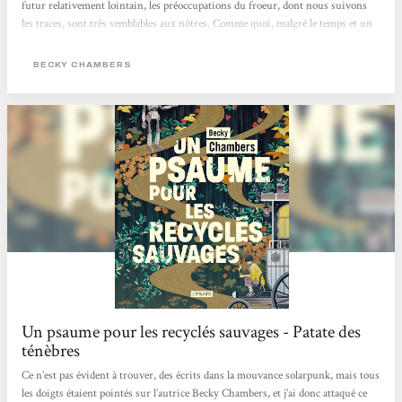
futur relativement lointain, les préoccupations du froeur, dont nous suivons
les traces, sont très semblables aux nôtres. Comme quoi, malgré le temps et un
monde utopique, l'être humain trouvera toujours du grain à moudre.Une
fiction pleine de positivité qui se lit d’une traite ! (Et qui me donne d'ailleurs
BECKY CHAMBERS
envie de continuer l'épopée des voyages de la même autrice)" Lara -
Bibliothécaire à Ciney
Un psaume pour les recyclés sauvages - Patate des
ténèbres
Ce n’est pas évident à trouver, des écrits dans la mouvance solarpunk, mais tous
les doigts étaient pointés sur l’autrice Becky Chambers, et j’ai donc attaqué ce