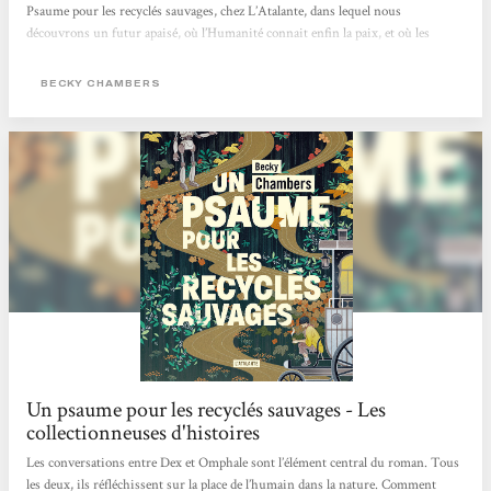
Psaume pour les recyclés sauvages, chez L’Atalante, dans lequel nous
découvrons un futur apaisé, où l’Humanité connait enfin la paix, et où les
machines ont acquit un état de conscience les ayant incitées, non pas à balancer
une pluie de missiles sur leurs créateurs, mais plutôt à se retirer, jusqu’à
BECKY CHAMBERS
devenir des mythes pour les humains. Dex est un moine de thé,...
Un psaume pour les recyclés sauvages - Les
collectionneuses d'histoires
Les conversations entre Dex et Omphale sont l’élément central du roman. Tous
les deux, ils réfléchissent sur la place de l’humain dans la nature. Comment