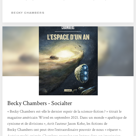
homme de foi et d’un cyborg curieux dans un monde apaisé où l’humanité, la
technologie et la nature coexistent enfin pacifiquement. Après...
BECKY CHAMBERS
Becky Chambers - Socialter
« Becky Chambers est-elle le dernier espoir de la science-fiction ? » titrait le
magazine américain Wired en septembre 2021. Dans un monde « apathique de
cynisme et de divisions », écrit l’auteur Jason Kehe, les fictions de
Becky Chambers ont peut-être l’extraordinaire pouvoir de nous « réparer ».
Autrice multi-primée, Chambers propulse son lecteur dans un imaginaire