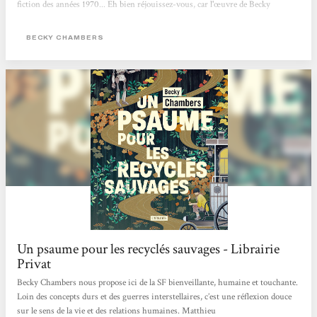
fiction des années 1970... Eh bien réjouissez-vous, car l'œuvre de Becky
Chambers est faite pour vous. Cette autrice américaine connaît un véritable
engouement. Chez elle, pas de zombies comme dans The Walking Dead, ni
BECKY CHAMBERS
d'ultraviolence à La Servante écarlate. Becky Chambers...
Un psaume pour les recyclés sauvages - Librairie
Privat
Becky Chambers nous propose ici de la SF bienveillante, humaine et touchante.
Loin des concepts durs et des guerres interstellaires, c’est une réflexion douce
sur le sens de la vie et des relations humaines. Matthieu