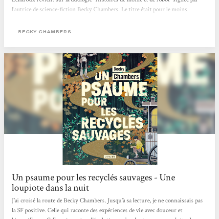
l’autrice de science-fiction Becky Chambers. Le titre était pour le moins
intriguant. La couverture, étrangement apaisante. Juché sur la montagne de
bouquins en attente d’être feuilletés, Un psaume pour les recyclés sauvages
BECKY CHAMBERS
avait de quoi se démarquer du reste de l’arrivage livresque adressé à la
rédaction...
Un psaume pour les recyclés sauvages - Une
loupiote dans la nuit
J’ai croisé la route de Becky Chambers. Jusqu’à sa lecture, je ne connaissais pas
la SF positive. Celle qui raconte des expériences de vie avec douceur et