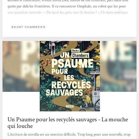
animés et conscients, vivent libres.Dex, moine de thé itinérant, part dans une
quête par delà les frontières. Il va rencontrer Omphale, un robot qui lui pose
une question centrale : « De quoi les gens ont-ils besoin ? ».Ce texte poétique
change des standards habituels de la science-fiction futuriste, en proposant un
récit d’amitié et de quête de soi, qui imagine des relations apaisées entre
BECKY CHAMBERS
humains et non-humains. Les...
Un Psaume pour les recyclés sauvages - La mouche
qui louche
L’écriture de novella est un exercice difficile. Trop long pour une nouvelle, trop