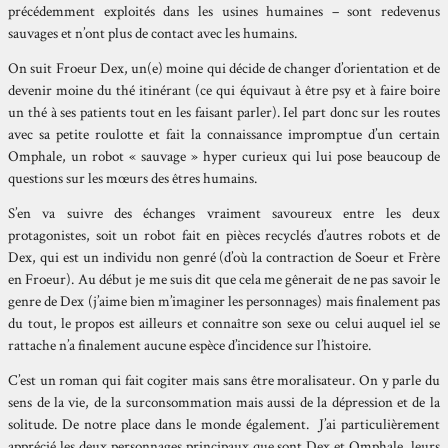
précédemment exploités dans les usines humaines – sont redevenus
sauvages et n’ont plus de contact avec les humains.
On suit Froeur Dex, un(e) moine qui décide de changer d’orientation et de
devenir moine du thé itinérant (ce qui équivaut à être psy et à faire boire
un thé à ses patients tout en les faisant parler). Iel part donc sur les routes
avec sa petite roulotte et fait la connaissance impromptue d’un certain
Omphale, un robot « sauvage » hyper curieux qui lui pose beaucoup de
questions sur les mœurs des êtres humains.
S’en va suivre des échanges vraiment savoureux entre les deux
protagonistes, soit un robot fait en pièces recyclés d’autres robots et de
Dex, qui est un individu non genré (d’où la contraction de Soeur et Frère
en Froeur). Au début je me suis dit que cela me gênerait de ne pas savoir le
genre de Dex (j’aime bien m’imaginer les personnages) mais finalement pas
du tout, le propos est ailleurs et connaître son sexe ou celui auquel iel se
rattache n’a finalement aucune espèce d’incidence sur l’histoire.
C’est un roman qui fait cogiter mais sans être moralisateur. On y parle du
sens de la vie, de la surconsommation mais aussi de la dépression et de la
solitude. De notre place dans le monde également. J’ai particulièrement
apprécié les deux personnages principaux que sont Dex et Omphale, leurs