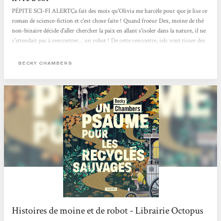
PÉPITE SCI-FI ALERTÇa fait des mois qu'Olivia me harcèle pour que je lise ce
roman de science-fiction et c'est chose faite ! Quand froeur Dex, moine de thé
non-binaire décide d'aller chercher la paix en allant s'isoler dans la nature, il ne
s'attendait pas à rencontrer... un robot ! De cette rencontre, iels vont tisser des
liens profond d'amitié.e.s et partager des connaissances qui les feront grandir !
Ça se lit en 2 jours max, c'est drôle, touchant, sensible, rempli d'optimisme et
BECKY CHAMBERS
brillant.
Histoires de moine et de robot - Librairie Octopus