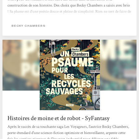
construction de son histoire. Des choix que Becky Chambers a saisis avec brio
! Sa plume est d’une poésie douce et pleine de simplicité. Rien ne sert de faire de
grands discours et d’utiliser des mots savants pour faire du beau. Un psaume
pour les recyclés sauvages est poétique, doux et simple. C’est une lecture qui
BECKY CHAMBERS
coule entre les doigts, qui apaise comme les thés de Dex. Dex est quelqu’un de
marquant. Iel est poète, doux et simple comme les mots de Becky Chambers....
Histoires de moine et de robot - SyFantasy
Après le succès de sa touchante saga Les Voyageurs, l'autrice Becky Chambers,
porte-étendard d'une science-fiction optimiste et bienveillante, arpente cette