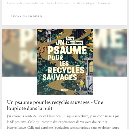
l’autrice de science-fiction Becky Chambers. Le titre était pour le moins
intriguant. La couverture, étrangement apaisante. Juché sur la montagne de
bouquins en attente d’être feuilletés, Un psaume pour les recyclés sauvages
BECKY CHAMBERS
avait de quoi se démarquer du reste de l’arrivage livresque adressé à la
rédaction...
Un psaume pour les recyclés sauvages - Une
loupiote dans la nuit
J’ai croisé la route de Becky Chambers. Jusqu’à sa lecture, je ne connaissais pas
la SF positive. Celle qui raconte des expériences de vie avec douceur et
bienveillance. Celle qui exprime l’évolution technologique sans exploiter leurs