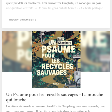
quête par delà les frontières. Il va rencontrer Omphale, un robot qui lui pose
une question centrale : « De quoi les gens ont-ils besoin ? ».Ce texte poétique
change des standards habituels de la science-fiction futuriste, en proposant un
récit d’amitié et de quête de soi, qui imagine des relations apaisées entre
BECKY CHAMBERS
humains et non-humains. Les...
Un Psaume pour les recyclés sauvages - La mouche
qui louche
L’écriture de novella est un exercice difficile. Trop long pour une nouvelle, trop
court pour un roman… Il faut faire des choix dans la narration et la