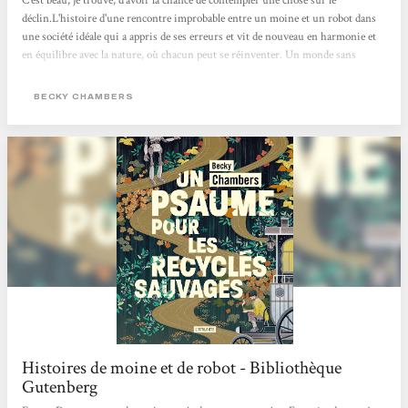
C'est beau, je trouve, d'avoir la chance de contempler une chose sur le
déclin.L'histoire d'une rencontre improbable entre un moine et un robot dans
une société idéale qui a appris de ses erreurs et vit de nouveau en harmonie et
en équilibre avec la nature, où chacun peut se réinventer. Un monde sans
pétrole et sans usine. Une douce poésie pour nos sens de lecteur. Apaisant et
beau ! Je recommande :) Charlotte Muxu !!
BECKY CHAMBERS
Histoires de moine et de robot - Bibliothèque
Gutenberg