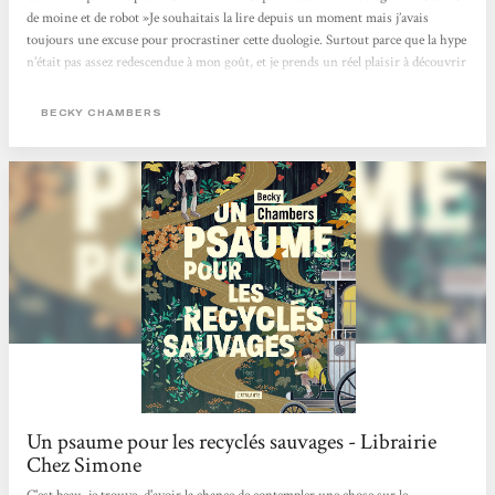
de moine et de robot »Je souhaitais la lire depuis un moment mais j’avais
toujours une excuse pour procrastiner cette duologie. Surtout parce que la hype
n’était pas assez redescendue à mon goût, et je prends un réel plaisir à découvrir
des pépites 1000 ans après tout le monde (ça paraît ironique mais c’est la vérité
).C’était aussi une grande première pour moi car j’avais beau entendre souvent
BECKY CHAMBERS
parler de l’autrice, je n’avais encore jamais rien lu d’elle.Dans...
Un psaume pour les recyclés sauvages - Librairie
Chez Simone