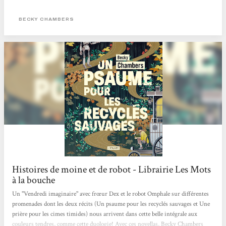
flamboyant, pétri de philosophie, de sciences et de grâce. Née en 1985 de deux
scientifiques (astrobiologiste et ingénieur satellite), elle bouscule le monde très
BECKY CHAMBERS
codifié...
Histoires de moine et de robot - Librairie Les Mots
à la bouche
Un "Vendredi imaginaire" avec frœur Dex et le robot Omphale sur différentes
promenades dont les deux récits (Un psaume pour les recyclés sauvages et Une
prière pour les cimes timides) nous arrivent dans cette belle intégrale aux
couleurs tendres, comme cette duologie! Avec ces novellas, Becky Chambers