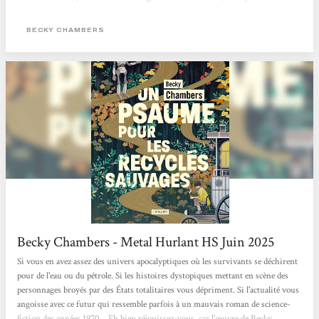
interroge avec ces personnages très touchants nos potentialités heureuses ou
mélancoliques, notre lien au vivant (synthétique ou organique) et ce dont nous
BECKY CHAMBERS
pourrions manquer alors que tout nous semble offert. Traduits par Marie
Surgers, ces "Histoires de moine et de robot" sont publiés aux éditions
L'Atalante qui...
Becky Chambers - Metal Hurlant HS Juin 2025
Si vous en avez assez des univers apocalyptiques où les survivants se déchirent
pour de l'eau ou du pétrole. Si les histoires dystopiques mettant en scène des
personnages broyés par des États totalitaires vous dépriment. Si l'actualité vous
angoisse avec ce futur qui ressemble parfois à un mauvais roman de science-
fiction des années 1970... Eh bien réjouissez-vous, car l'œuvre de Becky