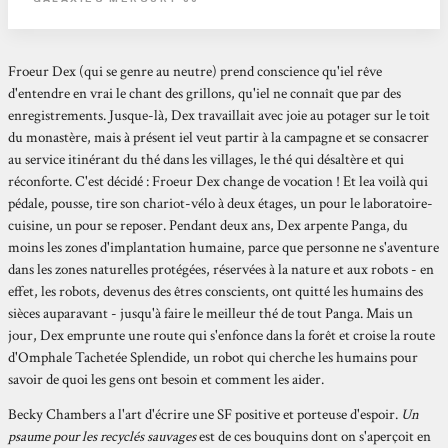
Froeur Dex (qui se genre au neutre) prend conscience qu'iel rêve
d'entendre en vrai le chant des grillons, qu'iel ne connaît que par des
enregistrements. Jusque-là, Dex travaillait avec joie au potager sur le toit
du monastère, mais à présent iel veut partir à la campagne et se consacrer
au service itinérant du thé dans les villages, le thé qui désaltère et qui
réconforte. C'est décidé : Froeur Dex change de vocation ! Et lea voilà qui
pédale, pousse, tire son chariot-vélo à deux étages, un pour le laboratoire-
cuisine, un pour se reposer. Pendant deux ans, Dex arpente Panga, du
moins les zones d'implantation humaine, parce que personne ne s'aventure
dans les zones naturelles protégées, réservées à la nature et aux robots - en
effet, les robots, devenus des êtres conscients, ont quitté les humains des
sièces auparavant - jusqu'à faire le meilleur thé de tout Panga. Mais un
jour, Dex emprunte une route qui s'enfonce dans la forêt et croise la route
d'Omphale Tachetée Splendide, un robot qui cherche les humains pour
savoir de quoi les gens ont besoin et comment les aider.
Becky Chambers a l'art d'écrire une SF positive et porteuse d'espoir.
Un
psaume pour les recyclés sauvages
est de ces bouquins dont on s'aperçoit en