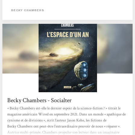
homme de foi et d’un cyborg curieux dans un monde apaisé où l’humanité, la
technologie et la nature coexistent enfin pacifiquement. Après...
BECKY CHAMBERS
Becky Chambers - Socialter
« Becky Chambers est-elle le dernier espoir de la science-fiction ? » titrait le
magazine américain Wired en septembre 2021. Dans un monde « apathique de
cynisme et de divisions », écrit l’auteur Jason Kehe, les fictions de
Becky Chambers ont peut-être l’extraordinaire pouvoir de nous « réparer ».
Autrice multi-primée, Chambers propulse son lecteur dans un imaginaire