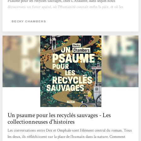
Psaume pour les recyclés sauvages, chez L’Atalante, dans lequel nous
découvrons un futur apaisé, où l’Humanité connait enfin la paix, et où les
machines ont acquit un état de conscience les ayant incitées, non pas à balancer
une pluie de missiles sur leurs créateurs, mais plutôt à se retirer, jusqu’à
BECKY CHAMBERS
devenir des mythes pour les humains. Dex est un moine de thé,...
Un psaume pour les recyclés sauvages - Les
collectionneuses d'histoires
Les conversations entre Dex et Omphale sont l’élément central du roman. Tous
les deux, ils réfléchissent sur la place de l’humain dans la nature. Comment