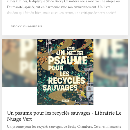
cimes timides, le diptyque SF de Becky Chambers nous montre une utopie ou
l’humanité, apaisée, vit en harmonie avec son environnement. Un livre
doudou qui fait du bien, mais aussi, en creux, une critique de notre société
capitaliste où concurrence et compétition guident bon nombre de nos
interactions. > Écouter la chronique <
BECKY CHAMBERS
Un psaume pour les recyclés sauvages - Librairie Le
Nuage Vert
Un psaume pour les recyclés sauvages, de Becky Chambers. Celui-ci, il marche