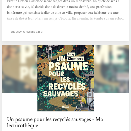
Frœur Dex en a assez de sa vie rangée dans un monastère. En quête de sens à
donner à sa vie, iel décide donc de devenir moine de thé, une profession
itinérante qui consiste à aller de ville en ville, proposer aux habitant-e-s une
tasse de thé et leur offrir un temps d’écoute. En chemin, iel tombe sur un robot,
Omphale, le premier depuis deux siècles à croiser des êtres humains depuis que
son espèce est partie vivre dans la nature. Celui-ci vient avec une question à
BECKY CHAMBERS
poser à tous ceux qu’il rencontre : « De quoi les gens ont-ils besoin ? ».
Commence...
Un psaume pour les recyclés sauvages - Ma
lecturothèque