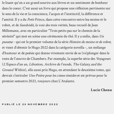
le lisant qu'on a un grand sourire aux lèvres et un sentiment de bonheur
dans le coeur. C'est aussi un livre qui propose une réflexion pertinente sur
le sens de la vie et la conscience, l'acquis et l'instinctif, la différence et
l'amitié. Il y a du
Petit Prince
, dans cette rencontre entre lea moine et le
robot, et de
Sanshôdô, la voie des trois vérités
, beau recueil de Jean
Millemann, avec en particulier "Trois petits pas sur le chemin de la
sérénité" qui met en scène une cérémonie du thé. Il y a enfin, dans
Un
psaume
- qui est le premier volume de la série
Histoire de moine et de robot
,
et vient d'obtenir le Hugo 2022 dans la catégorie novella -, un mélange
d'humour et de poésie qui donne vivement envie de se (re)plonger dans le
reste de l'oeuvre de Chambers. Par exemple, la superbe série des
Voyageurs
(
L'Espace d'un an
,
Libration
,
Archive de l'exode
,
The Galaxy, and the
Ground Within
), elle aussi prix Hugo, en attendant le deuxième tome, qui
devrait s'intituler
Une Prière pour les cimes timides
et est prévue pour le
premier semestre 2023, toujours chez L'Atalante.
Lucie Chenu
PUBLIÉ LE 29 NOVEMBRE 2022