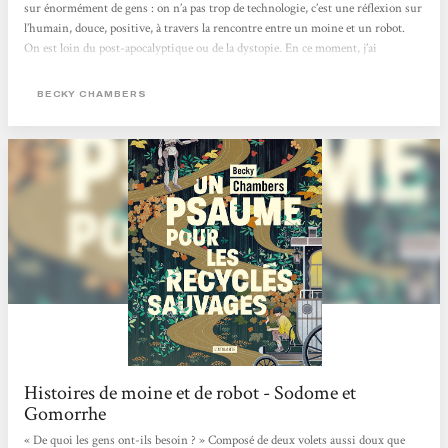
sur énormément de gens : on n’a pas trop de technologie, c’est une réflexion sur
l’humain, douce, positive, à travers la rencontre entre un moine et un robot.
On est loin du post-apocalyptique ou de la dystopie. En ce moment, j’ai
d’ailleurs pas mal de titres qui entrent dans cette catégorie livre-doudou, parce
que les gens ont besoin de ça. [...]
BECKY CHAMBERS
Histoires de moine et de robot - Sodome et
Gomorrhe
« De quoi les gens ont-ils besoin ? » Composé de deux volets aussi doux que