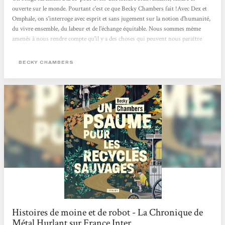
ouverte sur le monde. Pourtant c'est ce que Becky Chambers fait !Avec Dex et
Omphale, on s'interroge avec esprit et sans jugement sur la notion d'humanité,
du vivre ensemble, du labeur et de l'échange équitable. Nous sommes même
amenés à nous rendre compte qu'il y a des choses qui peuvent nous paraître
évidentes mais sur lesquelles on ne s'interroge jamais. Cela nous oblige aussi à
comprendre l'empathie nécessaire à la compréhension des gens qui nous
BECKY CHAMBERS
entourent. Une belle lecture qui fait du bien au moral !
Histoires de moine et de robot - La Chronique de
Métal Hurlant sur France Inter