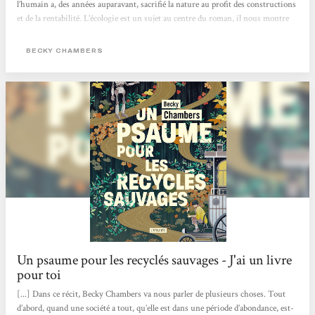
l’humain a, des années auparavant, sacrifié la nature au profit des constructions
et de la rentabilité. L’écologie est un sujet au centre du roman, il nous montre
un monde alternatif dans lequel les humains sont en accord avec la nature, où
ils la respectent et vivent en harmonie avec elle.Un autre point qui revient dans
BECKY CHAMBERS
leurs discussions, est la question de la valeur de l’être humain. Si celui-ci a
besoin d’objectifs, d’un but pour...
Un psaume pour les recyclés sauvages - J'ai un livre
pour toi
[...] Dans ce récit, Becky Chambers va nous parler de plusieurs choses. Tout
d’abord, quand une société a tout, qu’elle est dans une période d’abondance, est-