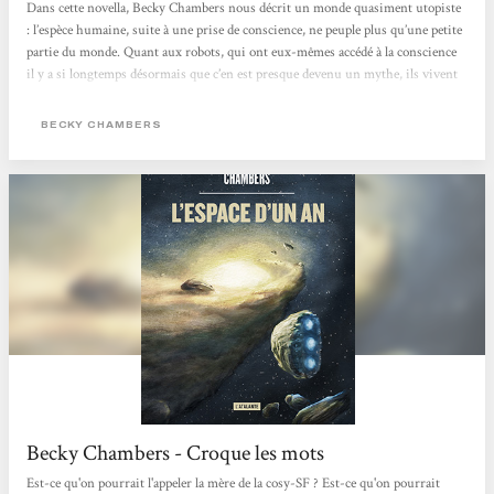
Dans cette novella, Becky Chambers nous décrit un monde quasiment utopiste
: l’espèce humaine, suite à une prise de conscience, ne peuple plus qu’une petite
partie du monde. Quant aux robots, qui ont eux-mêmes accédé à la conscience
il y a si longtemps désormais que c’en est presque devenu un mythe, ils vivent
librement dans les forêts du continent, oubliés de tous•tes. Ainsi les humain·es
vivent sans ce genre d’intelligence artificielle, changeant au passage leur rapport
BECKY CHAMBERS
au monde et aux autres. Et dans tout ce petit monde, c’est Frœur Dex que nous
suivons. Dex est moine mais sa...
Becky Chambers - Croque les mots
Est-ce qu'on pourrait l'appeler la mère de la cosy-SF ? Est-ce qu'on pourrait