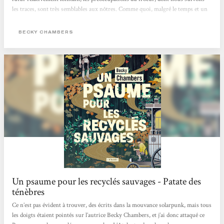
les traces, sont très semblables aux nôtres. Comme quoi, malgré le temps et un
monde utopique, l'être humain trouvera toujours du grain à moudre.Une
fiction pleine de positivité qui se lit d’une traite ! (Et qui me donne d'ailleurs
BECKY CHAMBERS
envie de continuer l'épopée des voyages de la même autrice)" Lara -
Bibliothécaire à Ciney
Un psaume pour les recyclés sauvages - Patate des
ténèbres
Ce n’est pas évident à trouver, des écrits dans la mouvance solarpunk, mais tous
les doigts étaient pointés sur l’autrice Becky Chambers, et j’ai donc attaqué ce