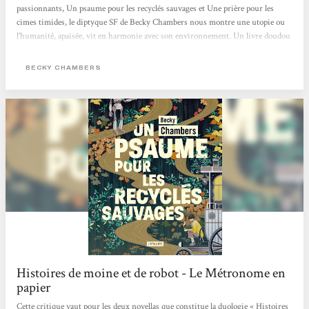
passionnants, Un psaume pour les recyclés sauvages et Une prière pour les
cimes timides, le diptyque SF de Becky Chambers nous montre une utopie ou
l’humanité, apaisée, vit en harmonie avec son environnement. Un livre doudou
qui fait du bien, mais aussi, en creux, une critique de notre société capitaliste
où concurrence et compétition guident bon nombre de nos interactions.
BECKY CHAMBERS
L’utopie, en questions Sur Panga, les humains ont enfin trouvé une harmonie
entre eux et avec leur environnement. Dans ce monde apaisé,...
Histoires de moine et de robot - Le Métronome en
papier
Cette critique vaut pour les deux novellas que constitue la duologie « Histoires