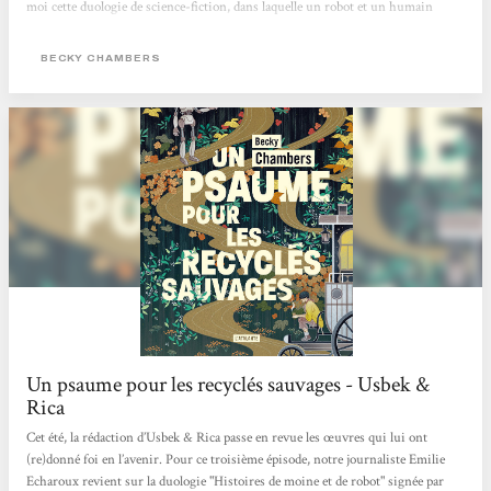
moi cette duologie de science-fiction, dans laquelle un robot et un humain
confrontent leurs visions du monde. Au fil des pages et de leurs voyages, leur
amitié poignante nait et s’approfondie, alors que se dévoile la beauté de l’univers
BECKY CHAMBERS
autour d’eux. Une lecture...
Un psaume pour les recyclés sauvages - Usbek &
Rica
Cet été, la rédaction d’Usbek & Rica passe en revue les œuvres qui lui ont
(re)donné foi en l’avenir. Pour ce troisième épisode, notre journaliste Emilie
Echaroux revient sur la duologie "Histoires de moine et de robot" signée par