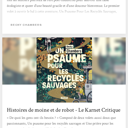
fois les sentiers pierreux de l'ère post-industriel pour délivrer une fable
écologiste et queer d'une beauté gracile et d'une douceur bienvenue. Le premier
volet à ouvrir le bal à cette aventure, Un Psaume Pour Les Recyclés Sauvages,
est paru aux éditions Atalante et le deuxième est déjà là ! Le genre du hopepunk
n'a jamais été aussi bien représenté que sous la plume de Chambers. L'altérité
BECKY CHAMBERS
entre...
Histoires de moine et de robot - Le Karnet Critique
« De quoi les gens ont-ils besoin ? » Composé de deux volets aussi doux que
passionnants, Un psaume pour les recyclés sauvages et Une prière pour les