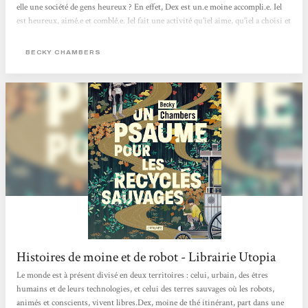
elle une société de gens heureux ? En effet, Dex est un.e moine accompli.e. Iel
est heureux, aimé.e et comblé.e. Iel fait une activité qu’iel aime, qu’iel a choisi et
qui lui correspond. Et pourtant, iel est insatisfait.e, d’où cette recherche de ce
monastère et d’écouter des chants de grillons.. En parlant avec Omphale, un
BECKY CHAMBERS
robot, on voit qu'iel découvre qu’on n’a pas vraiment besoin de but dans...
Histoires de moine et de robot - Librairie Utopia
Le monde est à présent divisé en deux territoires : celui, urbain, des êtres
humains et de leurs technologies, et celui des terres sauvages où les robots,
animés et conscients, vivent libres.Dex, moine de thé itinérant, part dans une