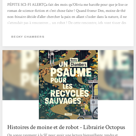
PÉPITE SCI-FI ALERTÇa fait des mois qu'Olivia me harcèle pour que je lise ce
roman de science-fiction et c'est chose faite ! Quand froeur Dex, moine de thé
non-binaire décide d'aller chercher la paix en allant s'isoler dans la nature, il ne
s'attendait pas à rencontrer... un robot ! De cette rencontre, iels vont tisser des
liens profond d'amitié.e.s et partager des connaissances qui les feront grandir !
Ça se lit en 2 jours max, c'est drôle, touchant, sensible, rempli d'optimisme et
BECKY CHAMBERS
brillant.
Histoires de moine et de robot - Librairie Octopus
On songe rarement à la SF pour avoir une lecture bienveillante, tendre et