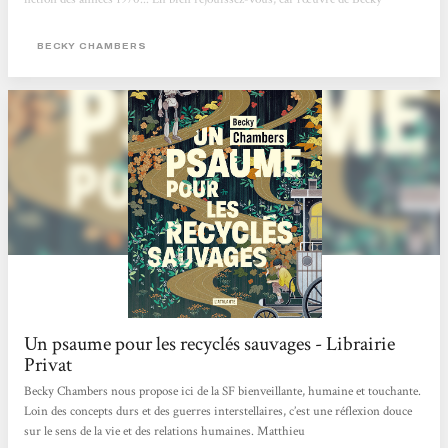
Chambers est faite pour vous. Cette autrice américaine connaît un véritable
engouement. Chez elle, pas de zombies comme dans The Walking Dead, ni
BECKY CHAMBERS
d'ultraviolence à La Servante écarlate. Becky Chambers...
Un psaume pour les recyclés sauvages - Librairie
Privat
Becky Chambers nous propose ici de la SF bienveillante, humaine et touchante.
Loin des concepts durs et des guerres interstellaires, c’est une réflexion douce
sur le sens de la vie et des relations humaines. Matthieu