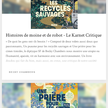
Histoires de moine et de robot - Le Karnet Critique
« De quoi les gens ont-ils besoin ? » Composé de deux volets aussi doux que
passionnants, Un psaume pour les recyclés sauvages et Une prière pour les
cimes timides, le diptyque SF de Becky Chambers nous montre une utopie ou
l’humanité, apaisée, vit en harmonie avec son environnement. Un livre
doudou qui fait du bien, mais aussi, en creux, une critique de notre société
capitaliste où concurrence et compétition guident bon nombre de nos
interactions. > Écouter la chronique <
BECKY CHAMBERS