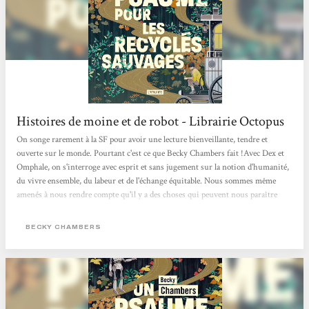
Histoires de moine et de robot - Librairie Octopus
On songe rarement à la SF pour avoir une lecture bienveillante, tendre et
ouverte sur le monde. Pourtant c'est ce que Becky Chambers fait !Avec Dex et
Omphale, on s'interroge avec esprit et sans jugement sur la notion d'humanité,
du vivre ensemble, du labeur et de l'échange équitable. Nous sommes même
amenés à nous rendre compte qu'il y a des choses qui peuvent nous paraître
évidentes mais sur lesquelles on ne s'interroge jamais. Cela nous oblige aussi à
comprendre l'empathie nécessaire à la compréhension des gens qui nous
BECKY CHAMBERS
entourent. Une belle lecture qui fait du bien au moral !