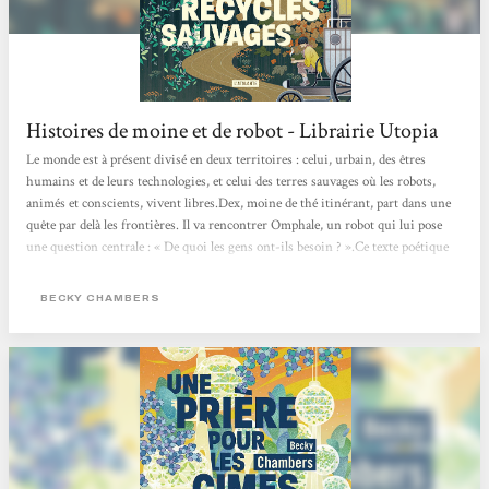
Histoires de moine et de robot - Librairie Utopia
Le monde est à présent divisé en deux territoires : celui, urbain, des êtres
humains et de leurs technologies, et celui des terres sauvages où les robots,
animés et conscients, vivent libres.Dex, moine de thé itinérant, part dans une
quête par delà les frontières. Il va rencontrer Omphale, un robot qui lui pose
une question centrale : « De quoi les gens ont-ils besoin ? ».Ce texte poétique
change des standards habituels de la science-fiction futuriste, en proposant un
récit d’amitié et de quête de soi, qui imagine des relations apaisées entre
BECKY CHAMBERS
humains et non-humains. Les...