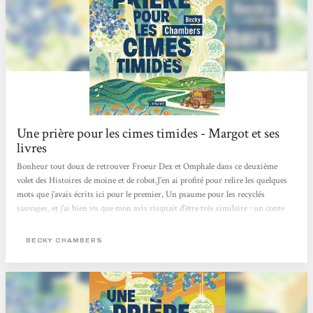
Une prière pour les cimes timides - Margot et ses
livres
Bonheur tout doux de retrouver Froeur Dex et Omphale dans ce deuxième
volet des Histoires de moine et de robot.J’en ai profité pour relire les quelques
mots que j’avais écrits ici pour le premier, Un psaume pour les recyclés
sauvages, et j’ai bien vu que mon avis risquait d’être très similaire : un conte
philosophique comme un baume apaisant, d’une douceur et d’une bienveillance
très agréables, d’une simplicité intelligente et pas simpliste… et le fait d’avoir à
BECKY CHAMBERS
me répéter n’est pas mauvais signe, pas du tout ! Dans le Psaume, Dex, moine
de thé,...