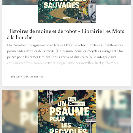
Histoires de moine et de robot - Librairie Les Mots
à la bouche
Un "Vendredi imaginaire" avec frœur Dex et le robot Omphale sur différentes
promenades dont les deux récits (Un psaume pour les recyclés sauvages et Une
prière pour les cimes timides) nous arrivent dans cette belle intégrale aux
couleurs tendres, comme cette duologie! Avec ces novellas, Becky Chambers
interroge avec ces personnages très touchants nos potentialités heureuses ou
mélancoliques, notre lien au vivant (synthétique ou organique) et ce dont nous
BECKY CHAMBERS
pourrions manquer alors que tout nous semble offert. Traduits par Marie
Surgers, ces "Histoires de moine et de robot" sont publiés aux éditions
L'Atalante qui...