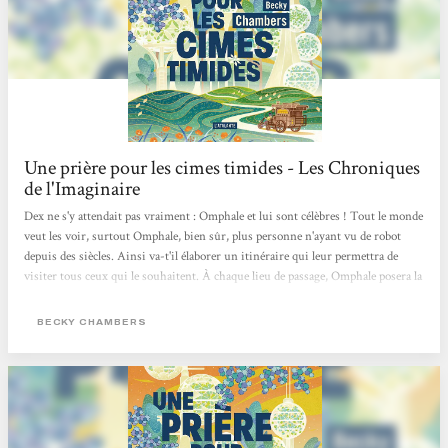
Une prière pour les cimes timides - Les Chroniques
de l'Imaginaire
Dex ne s'y attendait pas vraiment : Omphale et lui sont célèbres ! Tout le monde
veut les voir, surtout Omphale, bien sûr, plus personne n'ayant vu de robot
depuis des siècles. Ainsi va-t'il élaborer un itinéraire qui leur permettra de
visiter tous ceux qui le souhaitent. À chaque lieu de passage, Omphale posera la
question "de quoi avez-vous besoin ?". D'autres arrêts seront imprévus, mais
toujours bienvenus en ce qu'ils permettront d'explorer d'autres aspects du
BECKY CHAMBERS
monde et des relations humaines et inter-espèces. Ce court roman continue les
aventures du couple de personnages constitué à la fin d'Un psaume pour...