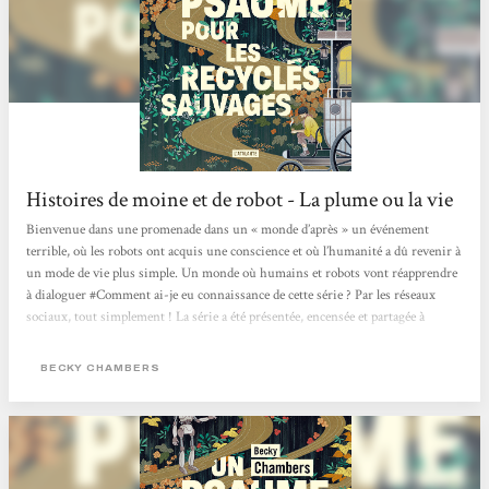
Histoires de moine et de robot - La plume ou la vie
Bienvenue dans une promenade dans un « monde d’après » un événement
terrible, où les robots ont acquis une conscience et où l’humanité a dû revenir à
un mode de vie plus simple. Un monde où humains et robots vont réapprendre
à dialoguer #Comment ai-je eu connaissance de cette série ? Par les réseaux
sociaux, tout simplement ! La série a été présentée, encensée et partagée à
plusieurs reprises et j’avoue que le côté « post-apo », inclusif et décroissant
m’ont vite parlé. #Philosophie...
BECKY CHAMBERS