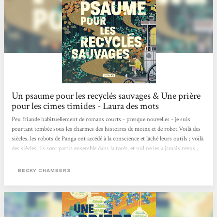
Un psaume pour les recyclés sauvages & Une prière
pour les cimes timides - Laura des mots
Peu friande habituellement de romans courts - presque nouvelles - je suis
pourtant tombée sous les charmes des histoires de moine et de robot.Voilà des
siècles, les robots de Panga ont accédé à la conscience et lâché leurs outils ; voilà
des siècles, ils sont partis ensemble dans la forêt, et nul ne les a jamais revus ;
voilà des siècles qu’ils se sont fondus dans les mythes de l’humanité.un jour, la
vie de dex, moine de thé, est bouleversée par l’arrivée d’un robot qui, fidèle à
BECKY CHAMBERS
une très vieille promesse, vient prendre des nouvelles....