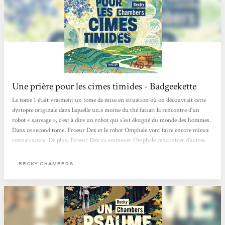
Une prière pour les cimes timides - Badgeekette
Le tome 1 était vraiment un tome de mise en situation où on découvrait cette
dystopie originale dans laquelle un.e moine du thé faisait la rencontre d’un
robot « sauvage », c’est à dire un robot qui s’est éloigné du monde des hommes.
Dans ce second tome, Froeur Dex et le robot Omphale vont faire encore mieux
connaissance. De plus, Froeur Dex va emmener Omphale rencontrer d’autres
êtres humains dans différents villages afin qu’il puisse mieux les étudier. Le
ton est alternativement sérieux ou humoristique et j’ai vraiment apprécié les
BECKY CHAMBERS
discussions...