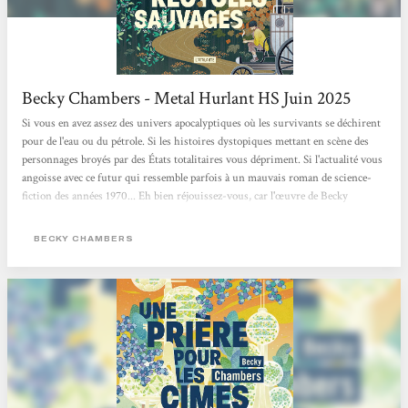
Becky Chambers - Metal Hurlant HS Juin 2025
Si vous en avez assez des univers apocalyptiques où les survivants se déchirent
pour de l'eau ou du pétrole. Si les histoires dystopiques mettant en scène des
personnages broyés par des États totalitaires vous dépriment. Si l'actualité vous
angoisse avec ce futur qui ressemble parfois à un mauvais roman de science-
fiction des années 1970... Eh bien réjouissez-vous, car l'œuvre de Becky
Chambers est faite pour vous. Cette autrice américaine connaît un véritable
engouement. Chez elle, pas de zombies comme dans The Walking Dead, ni
BECKY CHAMBERS
d'ultraviolence à La Servante écarlate. Becky Chambers...