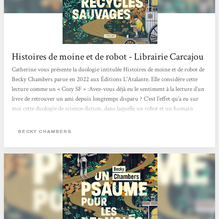
Histoires de moine et de robot - Librairie Carcajou
Catherine vous présente la duologie intitulée Histoires de moine et de robot de
Becky Chambers parue en 2022 aux Éditions L'Atalante. Elle considère cette
lecture comme un « Cozy SF » :Avez-vous déjà eu le sentiment à la lecture d’un
livre de retrouver un ami depuis longtemps disparu ? C’est l’effet qu’a eu sur
moi cette duologie de science-fiction, dans laquelle un robot et un humain
confrontent leurs visions du monde. Au fil des pages et de leurs voyages, leur
amitié poignante nait et s’approfondie, alors que se dévoile la beauté de l’univers
BECKY CHAMBERS
autour d’eux. Une lecture...