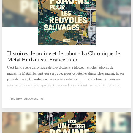
Histoires de moine et de robot - La Chronique de
Métal Hurlant sur France Inter
C’est la nouvelle chronique de Lloyd Chéry, rédacteur en chef adjoint du
magazine Métal Hurlant qui sera avec nous cet été, les dimanches matin. Et on
parle de Becky Chambers et de sa science-fiction qui fait du bien. Si vous en
avez assez des univers apocalyptiques ou les survivants se déchirent pour de
l’eau ou du pétrole. Si les histoires dystopiques mettant en scène des
personnages broyés par des états totalitaires vous dépriment. Si l’actualité vous
BECKY CHAMBERS
angoisse avec ce futur qui ressemble parfois à un mauvais roman de science-
fiction des années 70, eh bien, réjouissez-vous,...