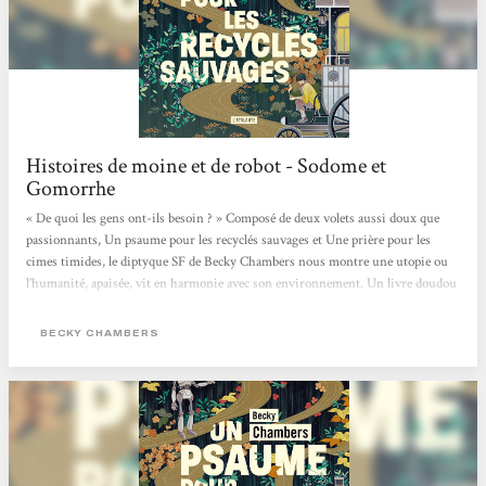
Histoires de moine et de robot - Sodome et
Gomorrhe
« De quoi les gens ont-ils besoin ? » Composé de deux volets aussi doux que
passionnants, Un psaume pour les recyclés sauvages et Une prière pour les
cimes timides, le diptyque SF de Becky Chambers nous montre une utopie ou
l’humanité, apaisée, vit en harmonie avec son environnement. Un livre doudou
qui fait du bien, mais aussi, en creux, une critique de notre société capitaliste
où concurrence et compétition guident bon nombre de nos interactions.
BECKY CHAMBERS
L’utopie, en questions Sur Panga, les humains ont enfin trouvé une harmonie
entre eux et avec leur environnement. Dans ce monde apaisé,...