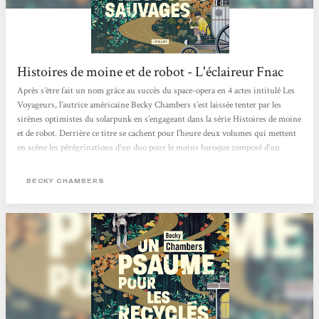
Histoires de moine et de robot - L'éclaireur Fnac
Après s’être fait un nom grâce au succès du space-opera en 4 actes intitulé Les
Voyageurs, l’autrice américaine Becky Chambers s’est laissée tenter par les
sirènes optimistes du solarpunk en s’engageant dans la série Histoires de moine
et de robot. Derrière ce titre se cachent pour l’heure deux volumes qui mettent
en scène les pérégrinations d’un duo pour le moins baroque composé d’un
homme de foi et d’un cyborg curieux dans un monde apaisé où l’humanité, la
technologie et la nature coexistent enfin pacifiquement. Après...
BECKY CHAMBERS