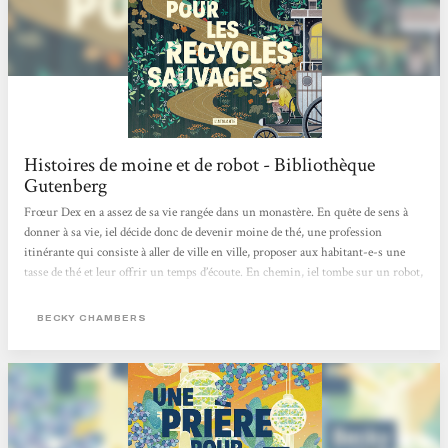
Histoires de moine et de robot - Bibliothèque
Gutenberg
Frœur Dex en a assez de sa vie rangée dans un monastère. En quête de sens à
donner à sa vie, iel décide donc de devenir moine de thé, une profession
itinérante qui consiste à aller de ville en ville, proposer aux habitant-e-s une
tasse de thé et leur offrir un temps d’écoute. En chemin, iel tombe sur un robot,
Omphale, le premier depuis deux siècles à croiser des êtres humains depuis que
son espèce est partie vivre dans la nature. Celui-ci vient avec une question à
BECKY CHAMBERS
poser à tous ceux qu’il rencontre : « De quoi les gens ont-ils besoin ? ».
Commence...