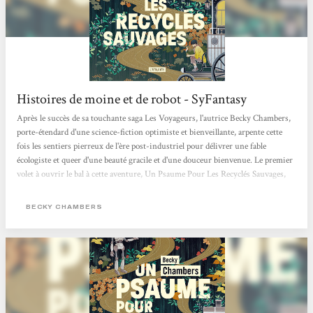
Histoires de moine et de robot - SyFantasy
Après le succès de sa touchante saga Les Voyageurs, l'autrice Becky Chambers,
porte-étendard d'une science-fiction optimiste et bienveillante, arpente cette
fois les sentiers pierreux de l'ère post-industriel pour délivrer une fable
écologiste et queer d'une beauté gracile et d'une douceur bienvenue. Le premier
volet à ouvrir le bal à cette aventure, Un Psaume Pour Les Recyclés Sauvages,
est paru aux éditions Atalante et le deuxième est déjà là ! Le genre du hopepunk
n'a jamais été aussi bien représenté que sous la plume de Chambers. L'altérité
BECKY CHAMBERS
entre...