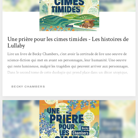
Une prière pour les cimes timides - Les histoires de
Lullaby
Lire un livre de Becky Chambers, c’est avoir la certitude de lire une oeuvre de
science-fiction qui met en avant ses personnages, leur humanité. Une oeuvre
qui reste lumineuse, malgré les tragédies qui peuvent arriver aux personnages.
Dans le second tome de cette duologie qui prend place dans un décor utopique,
nous retrouvons la formule qui avait fait tout le charme du premier : une
société idéale, une amitié improbable, des questionnements philosophiques qui
BECKY CHAMBERS
se posent tout en douceur… J’avais gardé de côté cette lecture pour un moment
où j’aurais besoin de souffler. Je l’ai entamée...