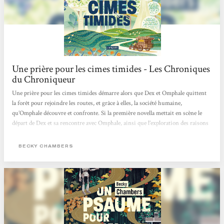
Une prière pour les cimes timides - Les Chroniques
du Chroniqueur
Une prière pour les cimes timides démarre alors que Dex et Omphale quittent
la forêt pour rejoindre les routes, et grâce à elles, la société humaine,
qu’Omphale découvre et confronte. Si la première novella mettait en scène le
départ de Dex et sa rencontre avec Omphale, ainsi que l’exploration des raisons
de son départ de la société humaine et de sa démission de son travail qui ne
faisait plus sens pour lui, ce deuxième volume traite de son retour en
BECKY CHAMBERS
compagnie d’Omphale. Les deux personnages se trouvent alors mis sous le feu
des projecteurs, l’arrivée d’un...