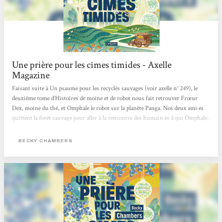
Une prière pour les cîmes timides - Axelle
Magazine
Faisant suite à Un psaume pour les recyclés sauvages (voir axelle n° 249), le
deuxième tome d’Histoires de moine et de robot nous fait retrouver Frœur
Dex, moine du thé, et Omphale le robot sur la planète Panga. Nos deux ami·es
quittent la forêt sauvage pour aller à la rencontre des humain·es à qui Omphale,
mandaté par la communauté des robots, veut poser cette question : “De quoi les
humain·es ont-iels besoin ?” Le regard neuf et décalé du robot sur la société
BECKY CHAMBERS
humaine va les obliger à reconsidérer leurs habitudes, leurs pratiques et leurs...