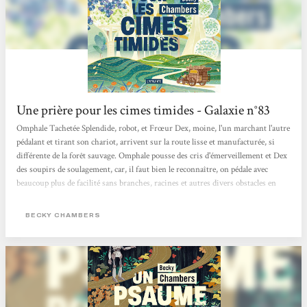
Une prière pour les cimes timides - Galaxie n°83
Omphale Tachetée Splendide, robot, et Frœur Dex, moine, l'un marchant l'autre
pédalant et tirant son chariot, arrivent sur la route lisse et manufacturée, si
différente de la forêt sauvage. Omphale pousse des cris d'émerveillement et Dex
des soupirs de soulagement, car, il faut bien le reconnaître, on pédale avec
beaucoup plus de facilité sans branches, racines et autres divers obstacles en
travers de son chemin. Et c'est à présent lea moine qui va faire connaître son
monde à son ami, tout comme Omphale s'était fait guide dans la forêt dans Un
BECKY CHAMBERS
Psaume pour les recyclés sauvages, la...