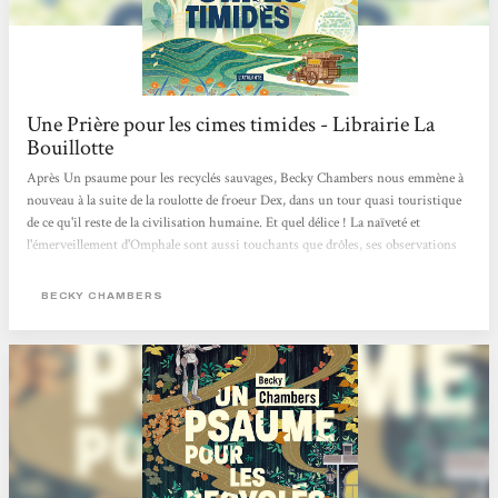
Une Prière pour les cimes timides - Librairie La
Bouillotte
Après Un psaume pour les recyclés sauvages, Becky Chambers nous emmène à
nouveau à la suite de la roulotte de froeur Dex, dans un tour quasi touristique
de ce qu'il reste de la civilisation humaine. Et quel délice ! La naïveté et
l'émerveillement d'Omphale sont aussi touchants que drôles, ses observations
aussi légères que métaphysiques. On savoure chaque instant à ses côtés et à
ceux de Dex, toujours à la recherche de son propre chemin.C'est une belle
BECKY CHAMBERS
histoire de moine et de robot, qui réchauffe, qui réconforte, qui donne espoir
sans nier nos zones d'ombre....