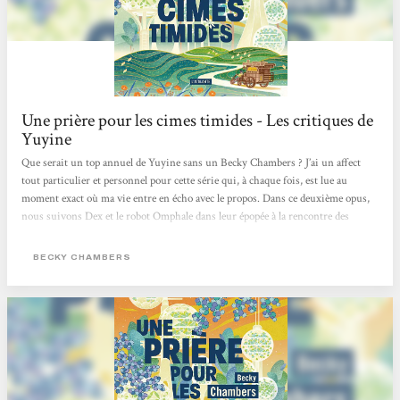
Une prière pour les cimes timides - Les critiques de
Yuyine
Que serait un top annuel de Yuyine sans un Becky Chambers ? J’ai un affect
tout particulier et personnel pour cette série qui, à chaque fois, est lue au
moment exact où ma vie entre en écho avec le propos. Dans ce deuxième opus,
nous suivons Dex et le robot Omphale dans leur épopée à la rencontre des
humains pour poser une question aux réponses infiniment multiples :« Qu’est-
ce que le bonheur ? ». Plein de sagesse, plein de beauté, doux pour l’âme et pour
BECKY CHAMBERS
l’esprit, Une prière pour les cimes timides nous propose de saisir l’impossible
quête...