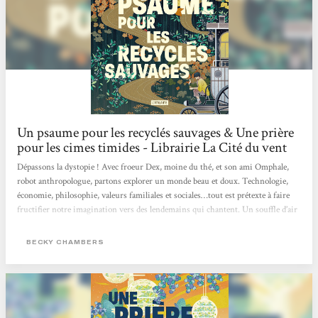
Un psaume pour les recyclés sauvages & Une prière
pour les cimes timides - Librairie La Cité du vent
Dépassons la dystopie ! Avec froeur Dex, moine du thé, et son ami Omphale,
robot anthropologue, partons explorer un monde beau et doux. Technologie,
économie, philosophie, valeurs familiales et sociales…tout est prétexte à faire
fructifier notre imagination vers des lendemains qui chantent. Un souffle d’air
frais en SF grâce à Becky Chambers et les Éditions L'Atalante ! Merci à Marie
Surgers pour la traduction.
BECKY CHAMBERS