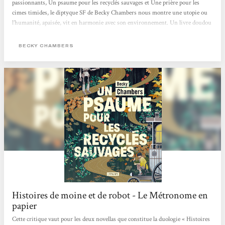
passionnants, Un psaume pour les recyclés sauvages et Une prière pour les
cimes timides, le diptyque SF de Becky Chambers nous montre une utopie ou
l’humanité, apaisée, vit en harmonie avec son environnement. Un livre doudou
qui fait du bien, mais aussi, en creux, une critique de notre société capitaliste
où concurrence et compétition guident bon nombre de nos interactions.
BECKY CHAMBERS
L’utopie, en questions Sur Panga, les humains ont enfin trouvé une harmonie
entre eux et avec leur environnement. Dans ce monde apaisé,...
Histoires de moine et de robot - Le Métronome en
papier
Cette critique vaut pour les deux novellas que constitue la duologie « Histoires