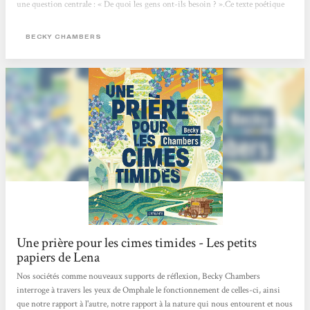
une question centrale : « De quoi les gens ont-ils besoin ? ».Ce texte poétique
change des standards habituels de la science-fiction futuriste, en proposant un
récit d’amitié et de quête de soi, qui imagine des relations apaisées entre
BECKY CHAMBERS
humains et non-humains. Les...
Une prière pour les cimes timides - Les petits
papiers de Lena
Nos sociétés comme nouveaux supports de réflexion, Becky Chambers
interroge à travers les yeux de Omphale le fonctionnement de celles-ci, ainsi
que notre rapport à l'autre, notre rapport à la nature qui nous entourent et nous