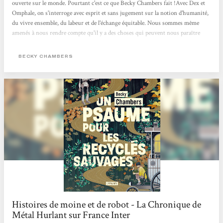
ouverte sur le monde. Pourtant c'est ce que Becky Chambers fait !Avec Dex et
Omphale, on s'interroge avec esprit et sans jugement sur la notion d'humanité,
du vivre ensemble, du labeur et de l'échange équitable. Nous sommes même
amenés à nous rendre compte qu'il y a des choses qui peuvent nous paraître
évidentes mais sur lesquelles on ne s'interroge jamais. Cela nous oblige aussi à
comprendre l'empathie nécessaire à la compréhension des gens qui nous
BECKY CHAMBERS
entourent. Une belle lecture qui fait du bien au moral !
Histoires de moine et de robot - La Chronique de
Métal Hurlant sur France Inter