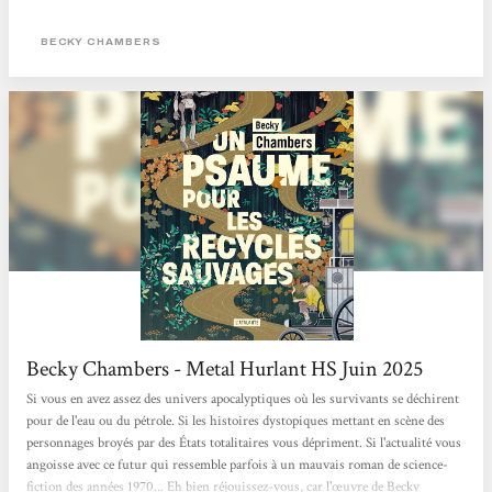
interroge avec ces personnages très touchants nos potentialités heureuses ou
mélancoliques, notre lien au vivant (synthétique ou organique) et ce dont nous
BECKY CHAMBERS
pourrions manquer alors que tout nous semble offert. Traduits par Marie
Surgers, ces "Histoires de moine et de robot" sont publiés aux éditions
L'Atalante qui...
Becky Chambers - Metal Hurlant HS Juin 2025
Si vous en avez assez des univers apocalyptiques où les survivants se déchirent
pour de l'eau ou du pétrole. Si les histoires dystopiques mettant en scène des
personnages broyés par des États totalitaires vous dépriment. Si l'actualité vous
angoisse avec ce futur qui ressemble parfois à un mauvais roman de science-
fiction des années 1970... Eh bien réjouissez-vous, car l'œuvre de Becky