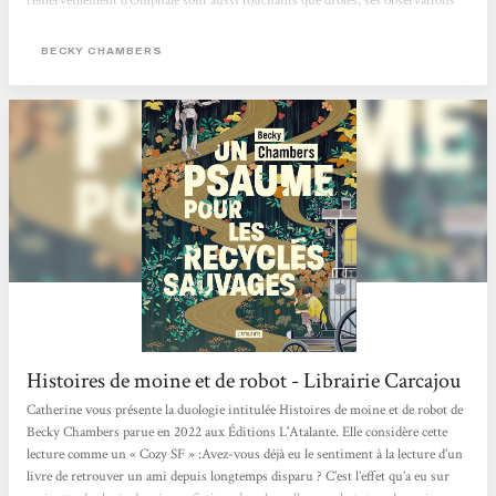
l'émerveillement d'Omphale sont aussi touchants que drôles, ses observations
aussi légères que métaphysiques. On savoure chaque instant à ses côtés et à
ceux de Dex, toujours à la recherche de son propre chemin.C'est une belle
BECKY CHAMBERS
histoire de moine et de robot, qui réchauffe, qui réconforte, qui donne espoir
sans nier nos zones d'ombre....
Histoires de moine et de robot - Librairie Carcajou
Catherine vous présente la duologie intitulée Histoires de moine et de robot de
Becky Chambers parue en 2022 aux Éditions L'Atalante. Elle considère cette
lecture comme un « Cozy SF » :Avez-vous déjà eu le sentiment à la lecture d’un
livre de retrouver un ami depuis longtemps disparu ? C’est l’effet qu’a eu sur