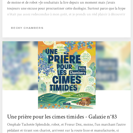
de moine et de robot »Je souhaitais la lire depuis un moment mais j’avais
toujours une excuse pour procrastiner cette duologie. Surtout parce que la hype
n’était pas assez redescendue à mon goût, et je prends un réel plaisir à découvrir
des pépites 1000 ans après tout le monde (ça paraît ironique mais c’est la vérité
).C’était aussi une grande première pour moi car j’avais beau entendre souvent
BECKY CHAMBERS
parler de l’autrice, je n’avais encore jamais rien lu d’elle.Dans...
Une prière pour les cimes timides - Galaxie n°83
Omphale Tachetée Splendide, robot, et Frœur Dex, moine, l'un marchant l'autre
pédalant et tirant son chariot, arrivent sur la route lisse et manufacturée, si