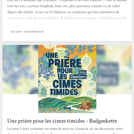
Dex ne s'y attendait pas vraiment : Omphale et lui sont célèbres ! Tout le monde
veut les voir, surtout Omphale, bien sûr, plus personne n'ayant vu de robot
depuis des siècles. Ainsi va-t'il élaborer un itinéraire qui leur permettra de
visiter tous ceux qui le souhaitent. À chaque lieu de passage, Omphale posera la
question "de quoi avez-vous besoin ?". D'autres arrêts seront imprévus, mais
toujours bienvenus en ce qu'ils permettront d'explorer d'autres aspects du
BECKY CHAMBERS
monde et des relations humaines et inter-espèces. Ce court roman continue les
aventures du couple de personnages constitué à la fin d'Un psaume pour...
Une prière pour les cimes timides - Badgeekette
Le tome 1 était vraiment un tome de mise en situation où on découvrait cette