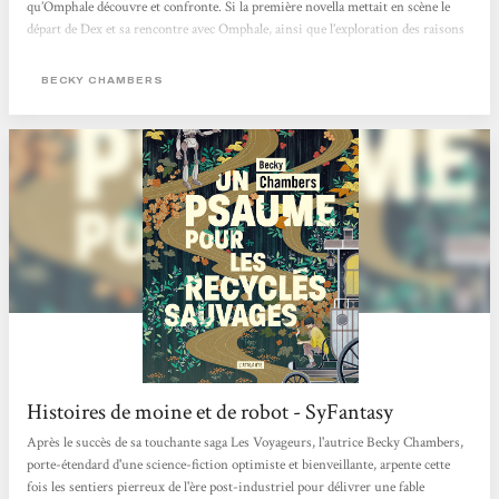
qu’Omphale découvre et confronte. Si la première novella mettait en scène le
départ de Dex et sa rencontre avec Omphale, ainsi que l’exploration des raisons
de son départ de la société humaine et de sa démission de son travail qui ne
faisait plus sens pour lui, ce deuxième volume traite de son retour en
BECKY CHAMBERS
compagnie d’Omphale. Les deux personnages se trouvent alors mis sous le feu
des projecteurs, l’arrivée d’un...
Histoires de moine et de robot - SyFantasy
Après le succès de sa touchante saga Les Voyageurs, l'autrice Becky Chambers,
porte-étendard d'une science-fiction optimiste et bienveillante, arpente cette
fois les sentiers pierreux de l'ère post-industriel pour délivrer une fable