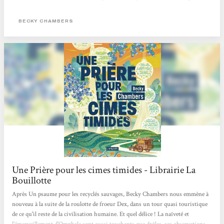
Chambers est faite pour vous. Cette autrice américaine connaît un véritable
engouement. Chez elle, pas de zombies comme dans The Walking Dead, ni
BECKY CHAMBERS
d'ultraviolence à La Servante écarlate. Becky Chambers...
Une Prière pour les cimes timides - Librairie La
Bouillotte
Après Un psaume pour les recyclés sauvages, Becky Chambers nous emmène à
nouveau à la suite de la roulotte de froeur Dex, dans un tour quasi touristique
de ce qu'il reste de la civilisation humaine. Et quel délice ! La naïveté et