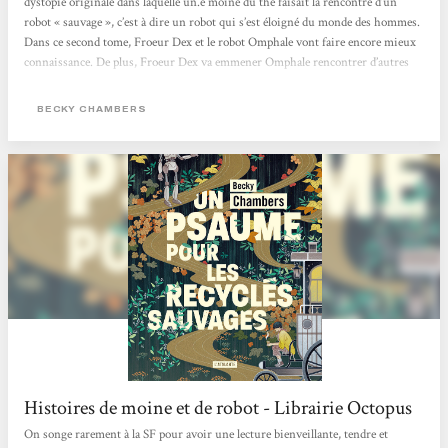
dystopie originale dans laquelle un.e moine du thé faisait la rencontre d’un
robot « sauvage », c’est à dire un robot qui s’est éloigné du monde des hommes.
Dans ce second tome, Froeur Dex et le robot Omphale vont faire encore mieux
connaissance. De plus, Froeur Dex va emmener Omphale rencontrer d’autres
êtres humains dans différents villages afin qu’il puisse mieux les étudier. Le
ton est alternativement sérieux ou humoristique et j’ai vraiment apprécié les
BECKY CHAMBERS
discussions...
Histoires de moine et de robot - Librairie Octopus
On songe rarement à la SF pour avoir une lecture bienveillante, tendre et