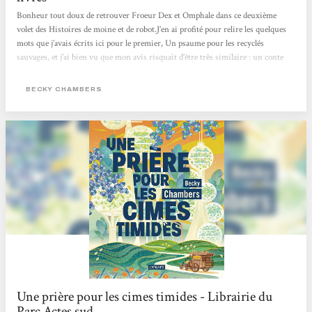
Bonheur tout doux de retrouver Froeur Dex et Omphale dans ce deuxième
volet des Histoires de moine et de robot.J’en ai profité pour relire les quelques
mots que j’avais écrits ici pour le premier, Un psaume pour les recyclés
sauvages, et j’ai bien vu que mon avis risquait d’être très similaire : un conte
philosophique comme un baume apaisant, d’une douceur et d’une bienveillance
très agréables, d’une simplicité intelligente et pas simpliste… et le fait d’avoir à
BECKY CHAMBERS
me répéter n’est pas mauvais signe, pas du tout ! Dans le Psaume, Dex, moine
de thé,...
Une prière pour les cimes timides - Librairie du
Parc Actes sud