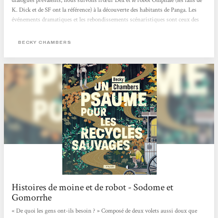
dialogues prévalents, nous suivons frœur Dex et le robot Omphale (les fans de
K. Dick et de SF ont la référence) à la découverte des habitants de Panga. Les
événements dramatiques et les rebondissements scénaristiques sont ceux des
rencontres et de la vie de tous les jours, qu’on occulte par habitude et par
éducation, et que l’autrice nous révèle sous forme de scénette. C’est le propre
BECKY CHAMBERS
de...
Histoires de moine et de robot - Sodome et
Gomorrhe
« De quoi les gens ont-ils besoin ? » Composé de deux volets aussi doux que