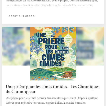
moment exact où ma vie entre en écho avec le propos. Dans ce deuxième opus,
nous suivons Dex et le robot Omphale dans leur épopée à la rencontre des
humains pour poser une question aux réponses infiniment multiples :« Qu’est-
ce que le bonheur ? ». Plein de sagesse, plein de beauté, doux pour l’âme et pour
BECKY CHAMBERS
l’esprit, Une prière pour les cimes timides nous propose de saisir l’impossible
quête...
Une prière pour les cimes timides - Les Chroniques
du Chroniqueur
Une prière pour les cimes timides démarre alors que Dex et Omphale quittent
la forêt pour rejoindre les routes, et grâce à elles, la société humaine,