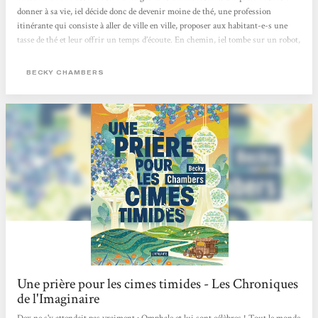
donner à sa vie, iel décide donc de devenir moine de thé, une profession
itinérante qui consiste à aller de ville en ville, proposer aux habitant-e-s une
tasse de thé et leur offrir un temps d’écoute. En chemin, iel tombe sur un robot,
Omphale, le premier depuis deux siècles à croiser des êtres humains depuis que
son espèce est partie vivre dans la nature. Celui-ci vient avec une question à
BECKY CHAMBERS
poser à tous ceux qu’il rencontre : « De quoi les gens ont-ils besoin ? ».
Commence...
Une prière pour les cimes timides - Les Chroniques
de l'Imaginaire