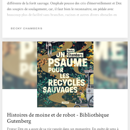
différente de la forêt sauvage. Omphale pousse des cris d'émerveillement et Dex
des soupirs de soulagement, car, il faut bien le reconnaître, on pédale avec
beaucoup plus de facilité sans branches, racines et autres divers obstacles en
travers de son chemin. Et c'est à présent lea moine qui va faire connaître son
monde à son ami, tout comme Omphale s'était fait guide dans la forêt dans Un
BECKY CHAMBERS
Psaume pour les recyclés sauvages, la...
Histoires de moine et de robot - Bibliothèque
Gutenberg
Frœur Dex en a assez de sa vie rangée dans un monastère. En quête de sens à