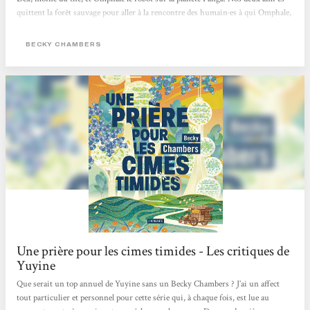
quittent la forêt sauvage pour aller à la rencontre des humain·es à qui Omphale,
mandaté par la communauté des robots, veut poser cette question : “De quoi les
humain·es ont-iels besoin ?” Le regard neuf et décalé du robot sur la société
BECKY CHAMBERS
humaine va les obliger à reconsidérer leurs habitudes, leurs pratiques et leurs...
Une prière pour les cimes timides - Les critiques de
Yuyine
Que serait un top annuel de Yuyine sans un Becky Chambers ? J’ai un affect
tout particulier et personnel pour cette série qui, à chaque fois, est lue au