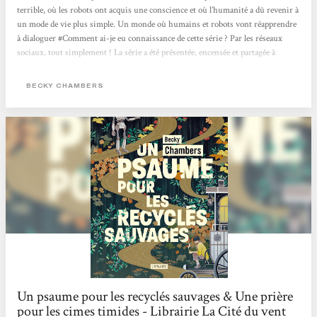
terrible, où les robots ont acquis une conscience et où l’humanité a dû revenir à
un mode de vie plus simple. Un monde où humains et robots vont réapprendre
à dialoguer #Comment ai-je eu connaissance de cette série ? Par les réseaux
sociaux, tout simplement ! La série a été présentée, encensée et partagée à
plusieurs reprises et j’avoue que le côté « post-apo », inclusif et décroissant
m’ont vite parlé. #Philosophie...
BECKY CHAMBERS
Un psaume pour les recyclés sauvages & Une prière
pour les cimes timides - Librairie La Cité du vent