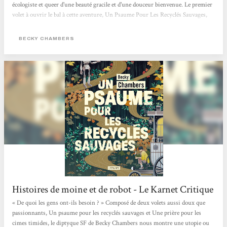
écologiste et queer d'une beauté gracile et d'une douceur bienvenue. Le premier
volet à ouvrir le bal à cette aventure, Un Psaume Pour Les Recyclés Sauvages,
est paru aux éditions Atalante et le deuxième est déjà là ! Le genre du hopepunk
n'a jamais été aussi bien représenté que sous la plume de Chambers. L'altérité
BECKY CHAMBERS
entre...
Histoires de moine et de robot - Le Karnet Critique
« De quoi les gens ont-ils besoin ? » Composé de deux volets aussi doux que
passionnants, Un psaume pour les recyclés sauvages et Une prière pour les
cimes timides, le diptyque SF de Becky Chambers nous montre une utopie ou