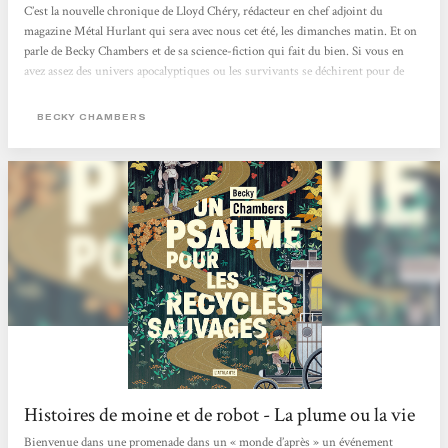
C’est la nouvelle chronique de Lloyd Chéry, rédacteur en chef adjoint du
magazine Métal Hurlant qui sera avec nous cet été, les dimanches matin. Et on
parle de Becky Chambers et de sa science-fiction qui fait du bien. Si vous en
avez assez des univers apocalyptiques ou les survivants se déchirent pour de
l’eau ou du pétrole. Si les histoires dystopiques mettant en scène des
personnages broyés par des états totalitaires vous dépriment. Si l’actualité vous
BECKY CHAMBERS
angoisse avec ce futur qui ressemble parfois à un mauvais roman de science-
fiction des années 70, eh bien, réjouissez-vous,...
Histoires de moine et de robot - La plume ou la vie
Bienvenue dans une promenade dans un « monde d’après » un événement