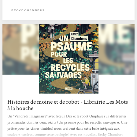
homme de foi et d’un cyborg curieux dans un monde apaisé où l’humanité, la
technologie et la nature coexistent enfin pacifiquement. Après...
BECKY CHAMBERS
Histoires de moine et de robot - Librairie Les Mots
à la bouche
Un "Vendredi imaginaire" avec frœur Dex et le robot Omphale sur différentes
promenades dont les deux récits (Un psaume pour les recyclés sauvages et Une
prière pour les cimes timides) nous arrivent dans cette belle intégrale aux
couleurs tendres, comme cette duologie! Avec ces novellas, Becky Chambers