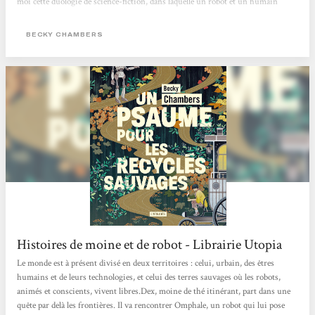
moi cette duologie de science-fiction, dans laquelle un robot et un humain
confrontent leurs visions du monde. Au fil des pages et de leurs voyages, leur
amitié poignante nait et s’approfondie, alors que se dévoile la beauté de l’univers
BECKY CHAMBERS
autour d’eux. Une lecture...
Histoires de moine et de robot - Librairie Utopia
Le monde est à présent divisé en deux territoires : celui, urbain, des êtres
humains et de leurs technologies, et celui des terres sauvages où les robots,
animés et conscients, vivent libres.Dex, moine de thé itinérant, part dans une
quête par delà les frontières. Il va rencontrer Omphale, un robot qui lui pose