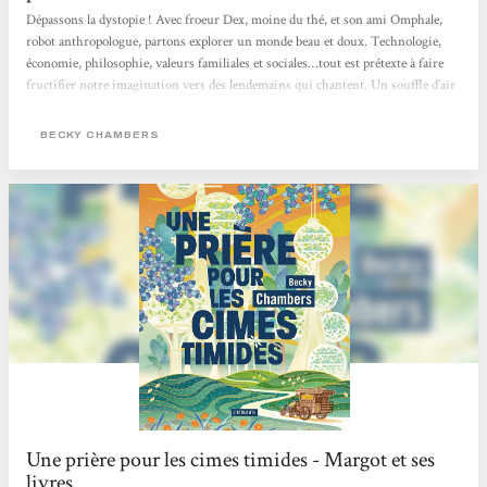
Dépassons la dystopie ! Avec froeur Dex, moine du thé, et son ami Omphale,
robot anthropologue, partons explorer un monde beau et doux. Technologie,
économie, philosophie, valeurs familiales et sociales…tout est prétexte à faire
fructifier notre imagination vers des lendemains qui chantent. Un souffle d’air
frais en SF grâce à Becky Chambers et les Éditions L'Atalante ! Merci à Marie
Surgers pour la traduction.
BECKY CHAMBERS
Une prière pour les cimes timides - Margot et ses
livres