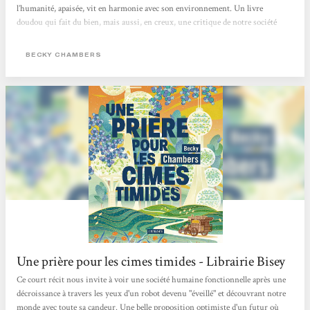
l’humanité, apaisée, vit en harmonie avec son environnement. Un livre
doudou qui fait du bien, mais aussi, en creux, une critique de notre société
capitaliste où concurrence et compétition guident bon nombre de nos
interactions. > Écouter la chronique <
BECKY CHAMBERS
Une prière pour les cimes timides - Librairie Bisey
Ce court récit nous invite à voir une société humaine fonctionnelle après une
décroissance à travers les yeux d'un robot devenu "éveillé" et découvrant notre
monde avec toute sa candeur. Une belle proposition optimiste d'un futur où