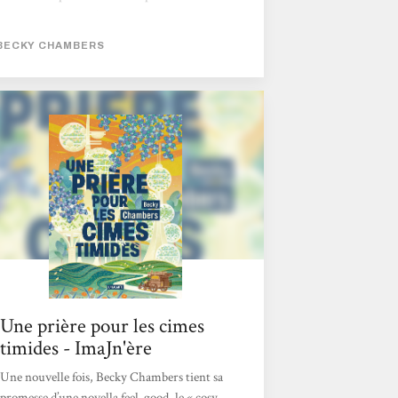
pour délivrer une fable écologiste et queer
d'une beauté gracile et d'une douceur
BECKY CHAMBERS
bienvenue. Le premier volet à ouvrir le bal à
cette aventure, Un Psaume Pour Les
Recyclés Sauvages, est paru aux éditions
Atalante et le deuxième est déjà là ! Le genre
du hopepunk n'a jamais été aussi bien
représenté que sous la plume de Chambers.
L'altérité entre...
Une prière pour les cimes
timides - ImaJn'ère
Une nouvelle fois, Becky Chambers tient sa
promesse d’une novella feel-good, le « cosy