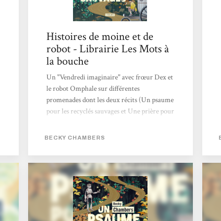
Histoires de moine et de
robot - Librairie Les Mots à
la bouche
Un "Vendredi imaginaire" avec frœur Dex et
le robot Omphale sur différentes
promenades dont les deux récits (Un psaume
pour les recyclés sauvages et Une prière pour
les cimes timides) nous arrivent dans cette
belle intégrale aux couleurs tendres, comme
BECKY CHAMBERS
cette duologie! Avec ces novellas, Becky
Chambers interroge avec ces personnages
très touchants nos potentialités heureuses
ou mélancoliques, notre lien au vivant
(synthétique ou organique) et ce dont nous
pourrions manquer alors que tout nous
semble offert. Traduits par Marie Surgers,