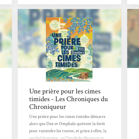
un décor utopique, nous retrouvons la
formule qui avait fait tout le charme du
premier : une société idéale, une amitié
improbable, des questionnements
philosophiques qui se posent tout en
douceur… J’avais gardé de côté cette lecture
pour un moment où j’aurais besoin de
souffler. Je l’ai entamée...
Une prière pour les cimes
timides - Les Chroniques du
Chroniqueur
Une prière pour les cimes timides démarre
alors que Dex et Omphale quittent la forêt
pour rejoindre les routes, et grâce à elles, la
société humaine, qu’Omphale découvre et