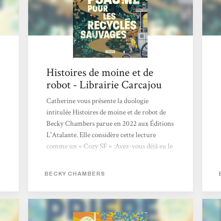
ces "Histoires de moine et de robot" sont
publiés aux éditions L'Atalante qui...
Histoires de moine et de
robot - Librairie Carcajou
Catherine vous présente la duologie
intitulée Histoires de moine et de robot de
Becky Chambers parue en 2022 aux Éditions
L'Atalante. Elle considère cette lecture
comme un « Cozy SF » :Avez-vous déjà eu le
sentiment à la lecture d’un livre de retrouver
un ami depuis longtemps disparu ? C’est
BECKY CHAMBERS
l’effet qu’a eu sur moi cette duologie de
science-fiction, dans laquelle un robot et un
humain confrontent leurs visions du monde.
Au fil des pages et de leurs voyages, leur