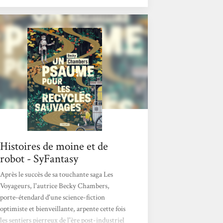
robots, veut poser cette question : “De quoi
les humain·es ont-iels besoin ?” Le regard
neuf et décalé du robot sur la société
humaine va les obliger à reconsidérer leurs
habitudes, leurs pratiques et leurs...
Histoires de moine et de
robot - SyFantasy
Après le succès de sa touchante saga Les
Voyageurs, l'autrice Becky Chambers,
porte-étendard d'une science-fiction
optimiste et bienveillante, arpente cette fois
les sentiers pierreux de l'ère post-industriel