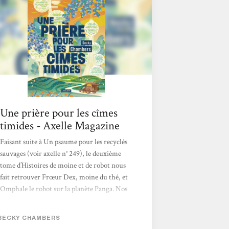
d’amitié et de quête de soi, qui imagine des
relations apaisées entre humains et non-
humains. Les...
Une prière pour les cîmes
timides - Axelle Magazine
Faisant suite à Un psaume pour les recyclés
sauvages (voir axelle n° 249), le deuxième
tome d’Histoires de moine et de robot nous
fait retrouver Frœur Dex, moine du thé, et
Omphale le robot sur la planète Panga. Nos
deux ami·es quittent la forêt sauvage pour
aller à la rencontre des humain·es à qui
BECKY CHAMBERS
Omphale, mandaté par la communauté des