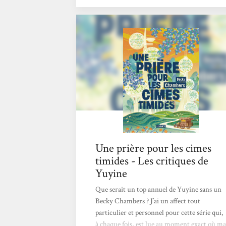
Entre introspection et voyage initiatique,
une fois de plus l'autrice nous ravie avec
seulement 115 pages dont on ne ressort pas
indemne, le cœur lourd de dire au revoir à
ces deux merveilleux personnages dont
l'amitié les aura menés à bien des
découvertes. C'est beau, positif et intelligent.
Chaque page donne à réfléchir,...
Une prière pour les cimes
timides - Les critiques de
Yuyine
Que serait un top annuel de Yuyine sans un
Becky Chambers ? J’ai un affect tout
particulier et personnel pour cette série qui,
à chaque fois, est lue au moment exact où ma