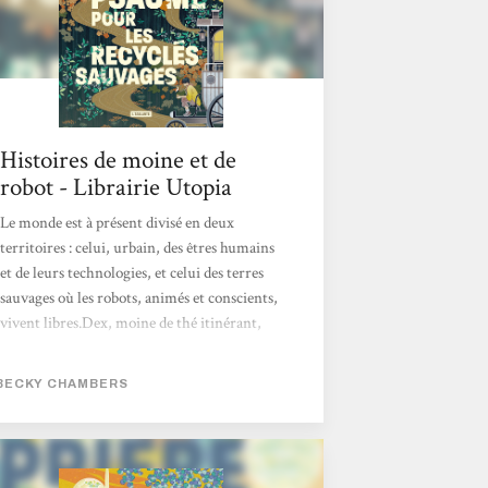
Chambers...
Histoires de moine et de
robot - Librairie Utopia
Le monde est à présent divisé en deux
territoires : celui, urbain, des êtres humains
et de leurs technologies, et celui des terres
sauvages où les robots, animés et conscients,
vivent libres.Dex, moine de thé itinérant,
part dans une quête par delà les frontières. Il
va rencontrer Omphale, un robot qui lui
BECKY CHAMBERS
pose une question centrale : « De quoi les
gens ont-ils besoin ? ».Ce texte poétique
change des standards habituels de la science-
fiction futuriste, en proposant un récit