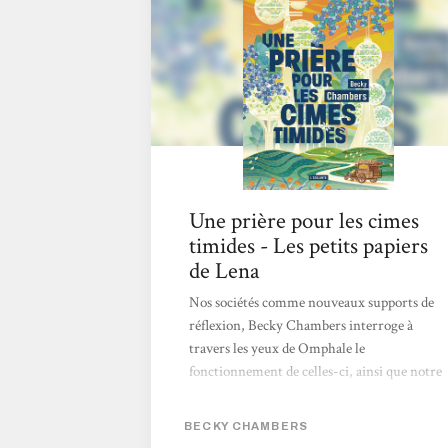
chemin.C'est une belle histoire de moine et
de robot, qui réchauffe, qui réconforte, qui
donne espoir sans nier nos zones d'ombre....
Une prière pour les cimes
timides - Les petits papiers
de Lena
Nos sociétés comme nouveaux supports de
réflexion, Becky Chambers interroge à
travers les yeux de Omphale le
fonctionnement de celles-ci, ainsi que notre
rapport à l'autre, notre rapport à la nature
qui nous entourent et nous propose avec
BECKY CHAMBERS
émotion une prise de recul sur notre monde.