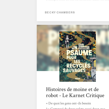
vie entre en écho avec le propos. Dans ce
deuxième opus, nous suivons Dex et le robot
BECKY CHAMBERS
Omphale dans leur épopée à la rencontre des
humains pour poser une question aux
réponses infiniment multiples :« Qu’est-ce
que le bonheur ? ». Plein de sagesse, plein de
beauté, doux pour l’âme et pour l’esprit, Une
prière pour les cimes timides nous propose
de saisir l’impossible quête...
Histoires de moine et de
robot - Le Karnet Critique
« De quoi les gens ont-ils besoin
? » Composé de deux volets aussi doux que