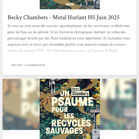
Becky Chambers - Metal Hurlant HS Juin 2025
Si vous en avez assez des univers apocalyptiques où les survivants se déchirent
pour de l'eau ou du pétrole. Si les histoires dystopiques mettant en scène des
personnages broyés par des États totalitaires vous dépriment. Si l'actualité vous
angoisse avec ce futur qui ressemble parfois à un mauvais roman de science-
fiction des années 1970... Eh bien réjouissez-vous, car l'œuvre de Becky
Chambers est faite pour vous. Cette autrice américaine connaît un véritable
engouement. Chez elle, pas de zombies comme dans The Walking Dead, ni
BECKY CHAMBERS
d'ultraviolence à La Servante écarlate. Becky Chambers...