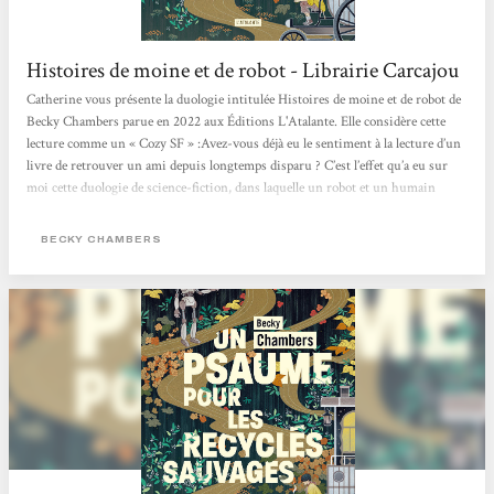
Histoires de moine et de robot - Librairie Carcajou
Catherine vous présente la duologie intitulée Histoires de moine et de robot de
Becky Chambers parue en 2022 aux Éditions L'Atalante. Elle considère cette
lecture comme un « Cozy SF » :Avez-vous déjà eu le sentiment à la lecture d’un
livre de retrouver un ami depuis longtemps disparu ? C’est l’effet qu’a eu sur
moi cette duologie de science-fiction, dans laquelle un robot et un humain
confrontent leurs visions du monde. Au fil des pages et de leurs voyages, leur
amitié poignante nait et s’approfondie, alors que se dévoile la beauté de l’univers
BECKY CHAMBERS
autour d’eux. Une lecture...