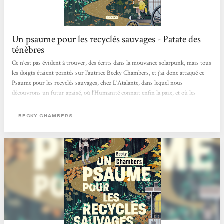
Un psaume pour les recyclés sauvages - Patate des
ténèbres
Ce n’est pas évident à trouver, des écrits dans la mouvance solarpunk, mais tous
les doigts étaient pointés sur l’autrice Becky Chambers, et j’ai donc attaqué ce
Psaume pour les recyclés sauvages, chez L’Atalante, dans lequel nous
découvrons un futur apaisé, où l’Humanité connait enfin la paix, et où les
machines ont acquit un état de conscience les ayant incitées, non pas à balancer
une pluie de missiles sur leurs créateurs, mais plutôt à se retirer, jusqu’à
BECKY CHAMBERS
devenir des mythes pour les humains. Dex est un moine de thé,...