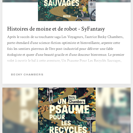
Histoires de moine et de robot - SyFantasy
Après le succès de sa touchante saga Les Voyageurs, l'autrice Becky Chambers,
porte-étendard d'une science-fiction optimiste et bienveillante, arpente cette
fois les sentiers pierreux de l'ère post-industriel pour délivrer une fable
écologiste et queer d'une beauté gracile et d'une douceur bienvenue. Le premier
volet à ouvrir le bal à cette aventure, Un Psaume Pour Les Recyclés Sauvages,
est paru aux éditions Atalante et le deuxième est déjà là ! Le genre du hopepunk
n'a jamais été aussi bien représenté que sous la plume de Chambers. L'altérité
BECKY CHAMBERS
entre...