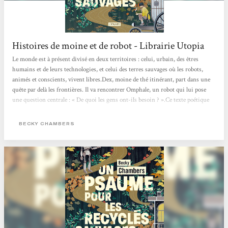
Histoires de moine et de robot - Librairie Utopia
Le monde est à présent divisé en deux territoires : celui, urbain, des êtres
humains et de leurs technologies, et celui des terres sauvages où les robots,
animés et conscients, vivent libres.Dex, moine de thé itinérant, part dans une
quête par delà les frontières. Il va rencontrer Omphale, un robot qui lui pose
une question centrale : « De quoi les gens ont-ils besoin ? ».Ce texte poétique
change des standards habituels de la science-fiction futuriste, en proposant un
récit d’amitié et de quête de soi, qui imagine des relations apaisées entre
BECKY CHAMBERS
humains et non-humains. Les...