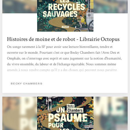
Histoires de moine et de robot - Librairie Octopus
On songe rarement à la SF pour avoir une lecture bienveillante, tendre et
ouverte sur le monde. Pourtant c'est ce que Becky Chambers fait !Avec Dex et
Omphale, on s'interroge avec esprit et sans jugement sur la notion d'humanité,
du vivre ensemble, du labeur et de l'échange équitable. Nous sommes même
amenés à nous rendre compte qu'il y a des choses qui peuvent nous paraître
évidentes mais sur lesquelles on ne s'interroge jamais. Cela nous oblige aussi à
comprendre l'empathie nécessaire à la compréhension des gens qui nous
BECKY CHAMBERS
entourent. Une belle lecture qui fait du bien au moral !