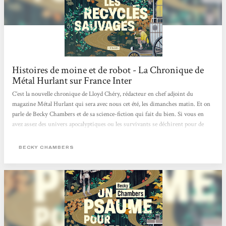
Histoires de moine et de robot - La Chronique de
Métal Hurlant sur France Inter
C’est la nouvelle chronique de Lloyd Chéry, rédacteur en chef adjoint du
magazine Métal Hurlant qui sera avec nous cet été, les dimanches matin. Et on
parle de Becky Chambers et de sa science-fiction qui fait du bien. Si vous en
avez assez des univers apocalyptiques ou les survivants se déchirent pour de
l’eau ou du pétrole. Si les histoires dystopiques mettant en scène des
personnages broyés par des états totalitaires vous dépriment. Si l’actualité vous
BECKY CHAMBERS
angoisse avec ce futur qui ressemble parfois à un mauvais roman de science-
fiction des années 70, eh bien, réjouissez-vous,...