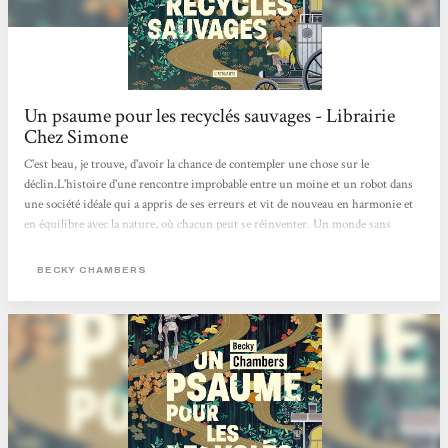
Un psaume pour les recyclés sauvages - Librairie
Chez Simone
C'est beau, je trouve, d'avoir la chance de contempler une chose sur le
déclin.L'histoire d'une rencontre improbable entre un moine et un robot dans
une société idéale qui a appris de ses erreurs et vit de nouveau en harmonie et
en équilibre avec la nature, où chacun peut se réinventer. Un monde sans
pétrole et sans usine. Une douce poésie pour nos sens de lecteur. Apaisant et
beau ! Je recommande :) Charlotte Muxu !!
BECKY CHAMBERS