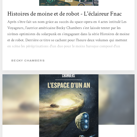
Histoires de moine et de robot - L'éclaireur Fnac
Après s’être fait un nom grâce au succès du space-opera en 4 actes intitulé Les
Voyageurs, l’autrice américaine Becky Chambers s’est laissée tenter par les
sirènes optimistes du solarpunk en s’engageant dans la série Histoires de moine
et de robot. Derrière ce titre se cachent pour l’heure deux volumes qui mettent
en scène les pérégrinations d’un duo pour le moins baroque composé d’un
homme de foi et d’un cyborg curieux dans un monde apaisé où l’humanité, la
technologie et la nature coexistent enfin pacifiquement. Après...
BECKY CHAMBERS