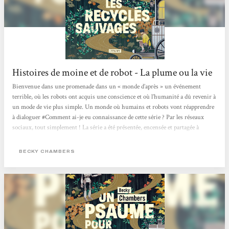
Histoires de moine et de robot - La plume ou la vie
Bienvenue dans une promenade dans un « monde d’après » un événement
terrible, où les robots ont acquis une conscience et où l’humanité a dû revenir à
un mode de vie plus simple. Un monde où humains et robots vont réapprendre
à dialoguer #Comment ai-je eu connaissance de cette série ? Par les réseaux
sociaux, tout simplement ! La série a été présentée, encensée et partagée à
plusieurs reprises et j’avoue que le côté « post-apo », inclusif et décroissant
m’ont vite parlé. #Philosophie...
BECKY CHAMBERS