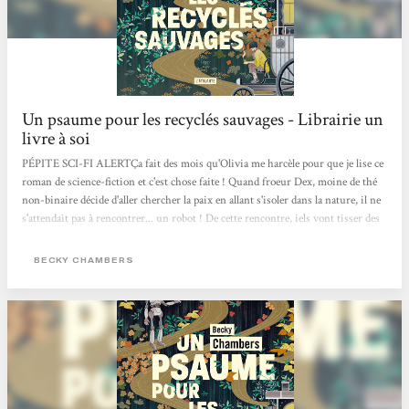
Un psaume pour les recyclés sauvages - Librairie un
livre à soi
PÉPITE SCI-FI ALERTÇa fait des mois qu'Olivia me harcèle pour que je lise ce
roman de science-fiction et c'est chose faite ! Quand froeur Dex, moine de thé
non-binaire décide d'aller chercher la paix en allant s'isoler dans la nature, il ne
s'attendait pas à rencontrer... un robot ! De cette rencontre, iels vont tisser des
liens profond d'amitié.e.s et partager des connaissances qui les feront grandir !
Ça se lit en 2 jours max, c'est drôle, touchant, sensible, rempli d'optimisme et
BECKY CHAMBERS
brillant.