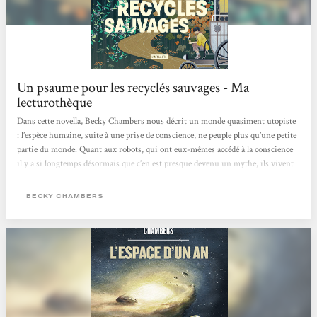
Un psaume pour les recyclés sauvages - Ma
lecturothèque
Dans cette novella, Becky Chambers nous décrit un monde quasiment utopiste
: l’espèce humaine, suite à une prise de conscience, ne peuple plus qu’une petite
partie du monde. Quant aux robots, qui ont eux-mêmes accédé à la conscience
il y a si longtemps désormais que c’en est presque devenu un mythe, ils vivent
librement dans les forêts du continent, oubliés de tous•tes. Ainsi les humain·es
vivent sans ce genre d’intelligence artificielle, changeant au passage leur rapport
BECKY CHAMBERS
au monde et aux autres. Et dans tout ce petit monde, c’est Frœur Dex que nous
suivons. Dex est moine mais sa...