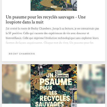
Un psaume pour les recyclés sauvages - Une
loupiote dans la nuit
J’ai croisé la route de Becky Chambers. Jusqu’à sa lecture, je ne connaissais pas
la SF positive. Celle qui raconte des expériences de vie avec douceur et
bienveillance. Celle qui exprime l’évolution technologique sans exploiter leurs
facettes de façons angoissantes. Chaque mot du titre, Un psaume pour les
recyclés sauvages, a pris une signification profonde au cours de ma lecture
pleine de réflexions. J’ai abordé ce recueil de préceptes sages pas à pas, un
BECKY CHAMBERS
chapitre par jour, afin de digérer chaque enseignement, chaque parole, de
m’imprégner d’eux pour garder ce qui me serait...