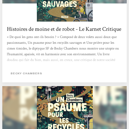
Histoires de moine et de robot - Le Karnet Critique
« De quoi les gens ont-ils besoin ? » Composé de deux volets aussi doux que
passionnants, Un psaume pour les recyclés sauvages et Une prière pour les
cimes timides, le diptyque SF de Becky Chambers nous montre une utopie ou
l’humanité, apaisée, vit en harmonie avec son environnement. Un livre
doudou qui fait du bien, mais aussi, en creux, une critique de notre société
capitaliste où concurrence et compétition guident bon nombre de nos
interactions. > Écouter la chronique <
BECKY CHAMBERS