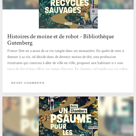
Histoires de moine et de robot - Bibliothèque
Gutenberg
Frœur Dex en a assez de sa vie rangée dans un monastère. En quête de sens à
donner à sa vie, iel décide donc de devenir moine de thé, une profession
itinérante qui consiste à aller de ville en ville, proposer aux habitant-e-s une
tasse de thé et leur offrir un temps d’écoute. En chemin, iel tombe sur un robot,
Omphale, le premier depuis deux siècles à croiser des êtres humains depuis que
son espèce est partie vivre dans la nature. Celui-ci vient avec une question à
BECKY CHAMBERS
poser à tous ceux qu’il rencontre : « De quoi les gens ont-ils besoin ? ».
Commence...