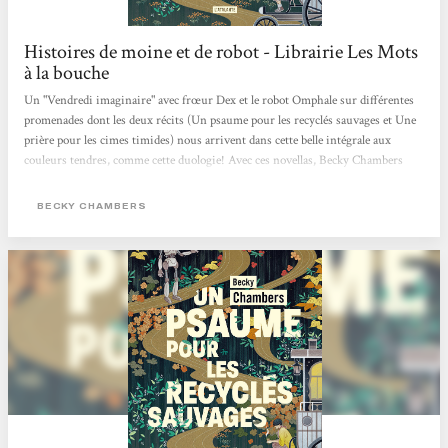
Histoires de moine et de robot - Librairie Les Mots
à la bouche
Un "Vendredi imaginaire" avec frœur Dex et le robot Omphale sur différentes
promenades dont les deux récits (Un psaume pour les recyclés sauvages et Une
prière pour les cimes timides) nous arrivent dans cette belle intégrale aux
couleurs tendres, comme cette duologie! Avec ces novellas, Becky Chambers
interroge avec ces personnages très touchants nos potentialités heureuses ou
mélancoliques, notre lien au vivant (synthétique ou organique) et ce dont nous
BECKY CHAMBERS
pourrions manquer alors que tout nous semble offert. Traduits par Marie
Surgers, ces "Histoires de moine et de robot" sont publiés aux éditions
L'Atalante qui...