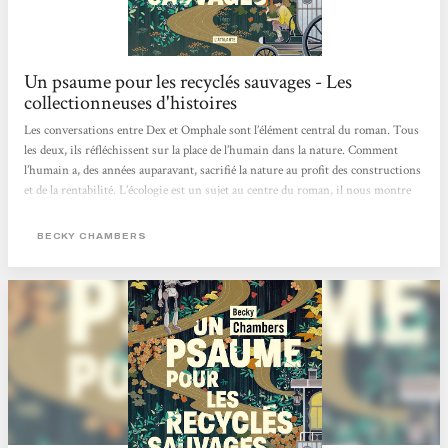
Un psaume pour les recyclés sauvages - Les
collectionneuses d'histoires
Les conversations entre Dex et Omphale sont l’élément central du roman. Tous
les deux, ils réfléchissent sur la place de l’humain dans la nature. Comment
l’humain a, des années auparavant, sacrifié la nature au profit des constructions
et de la rentabilité. L’écologie est un sujet au centre du roman, il nous montre
un monde alternatif dans lequel les humains sont en accord avec la nature, où
ils la respectent et vivent en harmonie avec elle.Un autre point qui revient dans
BECKY CHAMBERS
leurs discussions, est la question de la valeur de l’être humain. Si celui-ci a
besoin d’objectifs, d’un but pour...