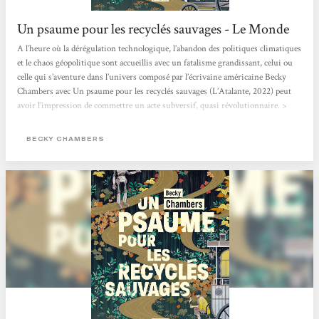
Un psaume pour les recyclés sauvages - Le Monde
A l’heure où la dérégulation technologique, l’abandon des politiques climatiques
et le chaos géopolitique sont accueillis avec un fatalisme grandissant, celui ou
celle qui s’aventure dans l’univers composé par l’écrivaine américaine Becky
Chambers avec Un psaume pour les recyclés sauvages (L’Atalante, 2022) peut
avoir l’impression de commettre un acte subversif, quasi révolutionnaire. >
Lire l'article en entier <
BECKY CHAMBERS