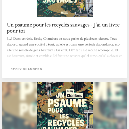
Un psaume pour les recyclés sauvages - J'ai un livre
pour toi
[...] Dans ce récit, Becky Chambers va nous parler de plusieurs choses. Tout
d’abord, quand une société a tout, qu’elle est dans une période d’abondance, est-
elle une société de gens heureux ? En effet, Dex est un.e moine accompli.e. Iel
est heureux, aimé.e et comblé.e. Iel fait une activité qu’iel aime, qu’iel a choisi et
qui lui correspond. Et pourtant, iel est insatisfait.e, d’où cette recherche de ce
monastère et d’écouter des chants de grillons.. En parlant avec Omphale, un
BECKY CHAMBERS
robot, on voit qu'iel découvre qu’on n’a pas vraiment besoin de but dans...