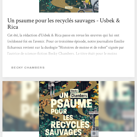
Un psaume pour les recyclés sauvages - Usbek &
Rica
Cet été, la rédaction d’Usbek & Rica passe en revue les œuvres qui lui ont
(re)donné foi en l’avenir. Pour ce troisième épisode, notre journaliste Emilie
Echaroux revient sur la duologie "Histoires de moine et de robot" signée par
l’autrice de science-fiction Becky Chambers. Le titre était pour le moins
intriguant. La couverture, étrangement apaisante. Juché sur la montagne de
bouquins en attente d’être feuilletés, Un psaume pour les recyclés sauvages
BECKY CHAMBERS
avait de quoi se démarquer du reste de l’arrivage livresque adressé à la
rédaction...