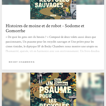
Histoires de moine et de robot - Sodome et
Gomorrhe
« De quoi les gens ont-ils besoin ? » Composé de deux volets aussi doux que
passionnants, Un psaume pour les recyclés sauvages et Une prière pour les
cimes timides, le diptyque SF de Becky Chambers nous montre une utopie ou
l’humanité, apaisée, vit en harmonie avec son environnement. Un livre doudou
qui fait du bien, mais aussi, en creux, une critique de notre société capitaliste
où concurrence et compétition guident bon nombre de nos interactions.
BECKY CHAMBERS
L’utopie, en questions Sur Panga, les humains ont enfin trouvé une harmonie
entre eux et avec leur environnement. Dans ce monde apaisé,...