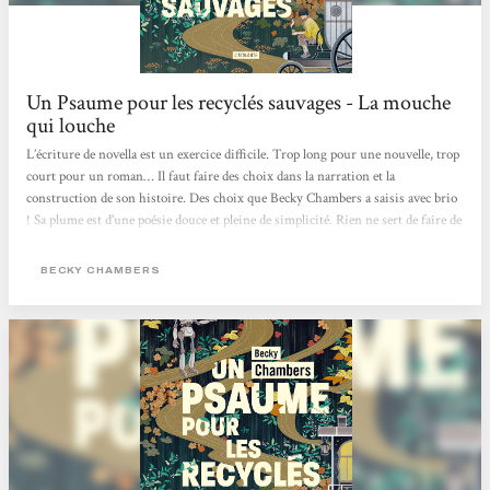
Un Psaume pour les recyclés sauvages - La mouche
qui louche
L’écriture de novella est un exercice difficile. Trop long pour une nouvelle, trop
court pour un roman… Il faut faire des choix dans la narration et la
construction de son histoire. Des choix que Becky Chambers a saisis avec brio
! Sa plume est d’une poésie douce et pleine de simplicité. Rien ne sert de faire de
grands discours et d’utiliser des mots savants pour faire du beau. Un psaume
pour les recyclés sauvages est poétique, doux et simple. C’est une lecture qui
BECKY CHAMBERS
coule entre les doigts, qui apaise comme les thés de Dex. Dex est quelqu’un de
marquant. Iel est poète, doux et simple comme les mots de Becky Chambers....