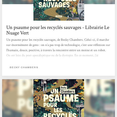
Un psaume pour les recyclés sauvages - Librairie Le
Nuage Vert
Un psaume pour les recyclés sauvages, de Becky Chambers. Celui-ci, il marche
sur énormément de gens : on n’a pas trop de technologie, c’est une réflexion sur
l’humain, douce, positive, à travers la rencontre entre un moine et un robot.
On est loin du post-apocalyptique ou de la dystopie. En ce moment, j’ai
d’ailleurs pas mal de titres qui entrent dans cette catégorie livre-doudou, parce
que les gens ont besoin de ça. [...]
BECKY CHAMBERS