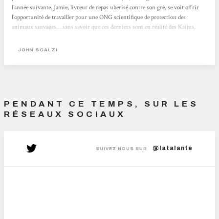
l’année suivante. Jamie, livreur de repas uberisé contre son gré, se voit offrir
l’opportunité de travailler pour une ONG scientifique de protection des
animaux sauvages… sans savoir que ces derniers sont en réalité des Kaijus,
monstres titanesques peuplant un jungle hostile, quelque part sur une Terre
parallèle issue du vaste multivers. L’intention première de l’auteur, affirmée
JOHN SCALZI
en...
PENDANT CE TEMPS, SUR LES
RÉSEAUX SOCIAUX
@latalante
SUIVEZ NOUS SUR