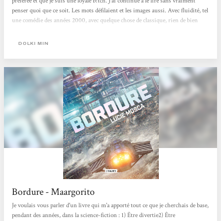
préférée et que je suis une loyale b!tch. J’ai continué à le lire sans vraiment
penser quoi que ce soit. Les mots défilaient et les images aussi. Avec fluidité, tel
une comédie des années 2000, avec quelque chose de classique, rien de bien
transcendant. Et c’est quand j’en ai parlé à voix haute que j’ai réalisé qu’en fait...
bah je m'amusais bien ! Que j’étais...
DOLKI MIN
Bordure - Maargorito
Je voulais vous parler d'un livre qui m'a apporté tout ce que je cherchais de base,
pendant des années, dans la science-fiction : 1) Être divertie2) Être