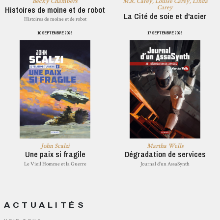
Becky Chambers
M.R. Carey, Louise Carey, Linda
Carey
Histoires de moine et de robot
La Cité de soie et d'acier
Histoires de moine et de robot
10 SEPTEMBRE 2026
17 SEPTEMBRE 2026
John Scalzi
Martha Wells
Une paix si fragile
Dégradation de services
Le Vieil Homme et la Guerre
Journal d’un AssaSynth
ACTUALITÉS