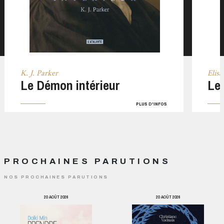
K. J. Parker
Elis
Le Démon intérieur
Le 
PLUS D'INFOS
PROCHAINES PARUTIONS
NOS PROCHAINES PARUTIONS
20 AOÛT 2026
20 AOÛT 2026