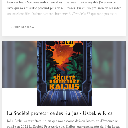
émerveillée3) Me faire embarquer dans une aventure incroyable J'ai adoré ce
livre qui m'a divertie pendant plus de 400 pages. J'ai eu l'impression de regarder
un excellent film, haletant, et très bien mené. C'est de la SF qui n'est pas toute
lisse, toute bleutée et brillante. C'est "juste" une aventure palpitante avec des
vaisseaux spatiaux, des extraterrestres, des gros pistolets blaster, et des
LUCIE MOSCA
personnages profonds et très beaux.
La Société protectrice des Kaijus - Usbek & Rica
John Scalzi, auteur états-unien que nous avons déjà eu l’occasion d’évoquer ici,
publie en 2022 La Société Protectrice des Kaijus, ouvrage lauréat du Prix Locus