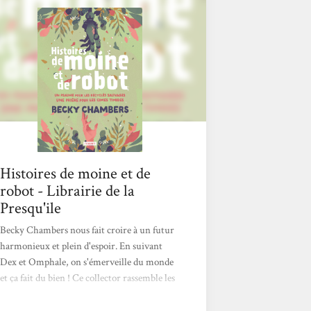
a repris ses droits et où les robots vivent
reclus. C’est là qu’iel rencontre Omphale -
un recyclé sauvage, c’est-à-dire...
Histoires de moine et de
robot - Librairie de la
Presqu'ile
Becky Chambers nous fait croire à un futur
harmonieux et plein d'espoir. En suivant
Dex et Omphale, on s'émerveille du monde
et ça fait du bien ! Ce collector rassemble les
deux novellas en un volume unique, de quoi
se plonger dans cette aventure à la fois