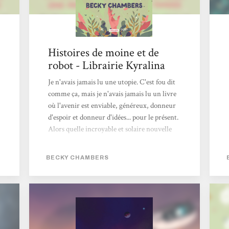
Histoires de moine et de
robot - Librairie Kyralina
Je n'avais jamais lu une utopie. C'est fou dit
comme ça, mais je n'avais jamais lu un livre
où l'avenir est enviable, généreux, donneur
d'espoir et donneur d'idées... pour le présent.
Alors quelle incroyable et solaire nouvelle
que ces deux récits de Becky Chambers !! Un
avenir où les robots, après avoir accédé à la
BECKY CHAMBERS
conscience, ont décidé qu'ils ne voulaient pas
du but fixé par les humains, c'est à dire de les
servir. Un avenir où les humains, après avoir
respecté la décision des robots, ont dû
réinventer leur vie, la repenser, et
reconstruire...