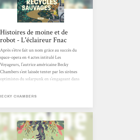
Histoires de moine et de
robot - L'éclaireur Fnac
Après s’être fait un nom grâce au succès du
space-opera en 4 actes intitulé Les
Voyageurs, l’autrice américaine Becky
Chambers s’est laissée tenter par les sirènes
optimistes du solarpunk en s’engageant dans
la série Histoires de moine et de robot.
Derrière ce titre se cachent pour l’heure
BECKY CHAMBERS
deux volumes qui mettent en scène les
pérégrinations d’un duo pour le moins
baroque composé d’un homme de foi et d’un
cyborg curieux dans un monde apaisé où
l’humanité, la technologie et la nature
coexistent enfin pacifiquement. Après...