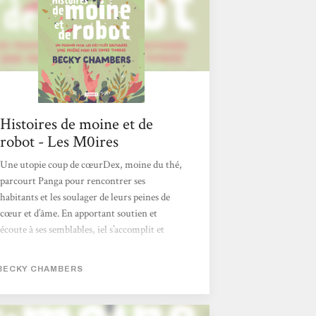
Histoires de moine et de
robot - Les M0ires
Une utopie coup de cœurDex, moine du thé,
parcourt Panga pour rencontrer ses
habitants et les soulager de leurs peines de
cœur et d’âme. En apportant soutien et
écoute à ses semblables, iel s’accomplit et
trouve paix et sérénité dans une existence
posée.Cependant, au bout de quelques
BECKY CHAMBERS
années, cette existence confortable finit par
l’ennuyer - alors Dex décide de s’aventurer
dans des terres plus reculées, là où la nature