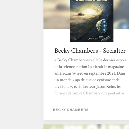
Becky Chambers - Socialter
« Becky Chambers est-elle le dernier espoir
de la science-fiction ? » titrait le magazine
américain Wired en septembre 2021. Dans
un monde « apathique de cynisme et de
divisions », écrit l’auteur Jason Kehe, les
fictions de Becky Chambers ont peut-être
l’extraordinaire pouvoir de nous « réparer ».
Autrice multi-primée, Chambers propulse
BECKY CHAMBERS
son lecteur dans un imaginaire flamboyant,
pétri de philosophie, de sciences et de grâce.
Née en 1985 de deux scientifiques