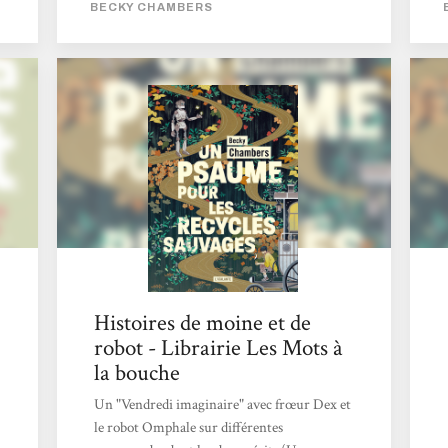
BECKY CHAMBERS
regroupé en un magnifique volume les
Psaume pour les recyclés sauvages et Prière
pour les cimes timides de Becky Chambers,
autrice américaine récompensée de plusieurs
prix littéraires.On ne peut que vous le
recommander.
Histoires de moine et de
robot - Librairie Les Mots à
la bouche
Un "Vendredi imaginaire" avec frœur Dex et
le robot Omphale sur différentes