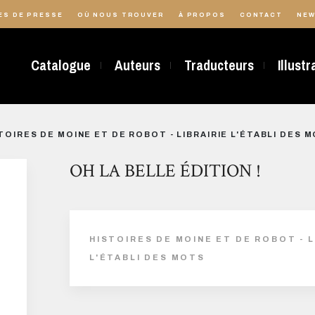
ES DE PRESSE
OÙ NOUS TROUVER
À PROPOS
CONTACT
NEW
Catalogue
Auteurs
Traducteurs
Illust
TOIRES DE MOINE ET DE ROBOT - LIBRAIRIE L'ÉTABLI DES 
OH LA BELLE ÉDITION !
HISTOIRES DE MOINE ET DE ROBOT - L
L'ÉTABLI DES MOTS