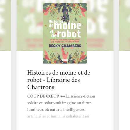
courant-là qui m’intéresse aujourd’hui, celui
qui s’empare des problématiques actuelles
pour proposer autre chose que le désespoir.
Mathieu Bablet > Lire tout l'article <
Histoires de moine et de
robot - Librairie des
Chartrons
COUP DE CŒUR ++La science-fiction
solaire ou solarpunk imagine un futur
lumineux où nature, intelligences
artificielles et humains cohabitent en
harmonie, loin des dystopies mécaniques de
la cyberpunk.Les Éditions L'Atalante ont