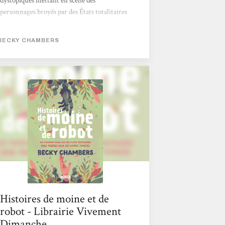
dystopiques mettant en scène des
personnages broyés par des États totalitaires
vous dépriment. Si l'actualité vous angoisse
avec ce futur qui ressemble parfois à un
BECKY CHAMBERS
mauvais roman de science-fiction des années
1970... Eh bien réjouissez-vous, car l'œuvre
de Becky Chambers est faite pour vous.
Cette autrice américaine connaît un
véritable engouement. Chez elle, pas de
zombies comme dans The Walking Dead, ni
d'ultraviolence à La Servante écarlate. Becky
Chambers...
Histoires de moine et de
robot - Librairie Vivement
Dimanche