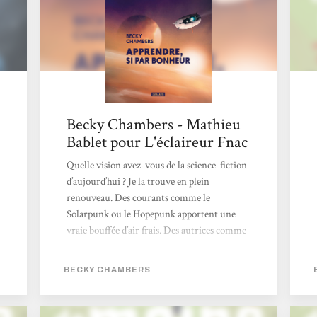
Becky Chambers - Mathieu
Bablet pour L'éclaireur Fnac
Quelle vision avez-vous de la science-fiction
d’aujourd’hui ? Je la trouve en plein
renouveau. Des courants comme le
Solarpunk ou le Hopepunk apportent une
vraie bouffée d’air frais. Des autrices comme
Becky Chambers, la reine de la SF
contemporaine, ou, avant elle, Ursula K. Le
BECKY CHAMBERS
Guin, ont ouvert la voie à une science-
fiction plus humaniste, moins centrée sur la
technique, voire moins académique. C’est ce