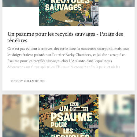
Un psaume pour les recyclés sauvages - Patate des
ténèbres
Ce n’est pas évident à trouver, des écrits dans la mouvance solarpunk, mais tous
les doigts étaient pointés sur l’autrice Becky Chambers, et j’ai donc attaqué ce
Psaume pour les recyclés sauvages, chez L’Atalante, dans lequel nous
découvrons un futur apaisé, où l’Humanité connait enfin la paix, et où les
machines ont acquit un état de conscience les ayant incitées, non pas à balancer
une pluie de missiles sur leurs créateurs, mais plutôt à se retirer, jusqu’à
BECKY CHAMBERS
devenir des mythes pour les humains. Dex est un moine de thé,...