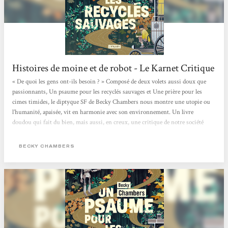
Histoires de moine et de robot - Le Karnet Critique
« De quoi les gens ont-ils besoin ? » Composé de deux volets aussi doux que
passionnants, Un psaume pour les recyclés sauvages et Une prière pour les
cimes timides, le diptyque SF de Becky Chambers nous montre une utopie ou
l’humanité, apaisée, vit en harmonie avec son environnement. Un livre
doudou qui fait du bien, mais aussi, en creux, une critique de notre société
capitaliste où concurrence et compétition guident bon nombre de nos
interactions. > Écouter la chronique <
BECKY CHAMBERS