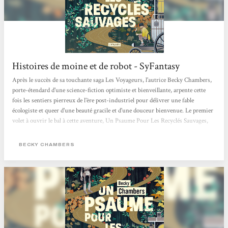
Histoires de moine et de robot - SyFantasy
Après le succès de sa touchante saga Les Voyageurs, l'autrice Becky Chambers,
porte-étendard d'une science-fiction optimiste et bienveillante, arpente cette
fois les sentiers pierreux de l'ère post-industriel pour délivrer une fable
écologiste et queer d'une beauté gracile et d'une douceur bienvenue. Le premier
volet à ouvrir le bal à cette aventure, Un Psaume Pour Les Recyclés Sauvages,
est paru aux éditions Atalante et le deuxième est déjà là ! Le genre du hopepunk
n'a jamais été aussi bien représenté que sous la plume de Chambers. L'altérité
BECKY CHAMBERS
entre...