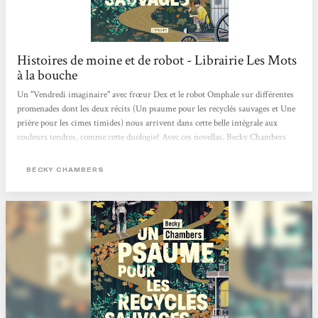
Histoires de moine et de robot - Librairie Les Mots
à la bouche
Un "Vendredi imaginaire" avec frœur Dex et le robot Omphale sur différentes
promenades dont les deux récits (Un psaume pour les recyclés sauvages et Une
prière pour les cimes timides) nous arrivent dans cette belle intégrale aux
couleurs tendres, comme cette duologie! Avec ces novellas, Becky Chambers
interroge avec ces personnages très touchants nos potentialités heureuses ou
mélancoliques, notre lien au vivant (synthétique ou organique) et ce dont nous
BECKY CHAMBERS
pourrions manquer alors que tout nous semble offert. Traduits par Marie
Surgers, ces "Histoires de moine et de robot" sont publiés aux éditions
L'Atalante qui...