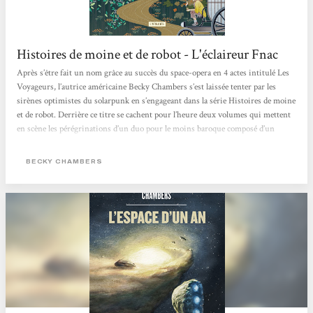
Histoires de moine et de robot - L'éclaireur Fnac
Après s’être fait un nom grâce au succès du space-opera en 4 actes intitulé Les
Voyageurs, l’autrice américaine Becky Chambers s’est laissée tenter par les
sirènes optimistes du solarpunk en s’engageant dans la série Histoires de moine
et de robot. Derrière ce titre se cachent pour l’heure deux volumes qui mettent
en scène les pérégrinations d’un duo pour le moins baroque composé d’un
homme de foi et d’un cyborg curieux dans un monde apaisé où l’humanité, la
technologie et la nature coexistent enfin pacifiquement. Après...
BECKY CHAMBERS