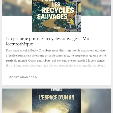
Un psaume pour les recyclés sauvages - Ma
lecturothèque
Dans cette novella, Becky Chambers nous décrit un monde quasiment utopiste
: l’espèce humaine, suite à une prise de conscience, ne peuple plus qu’une petite
partie du monde. Quant aux robots, qui ont eux-mêmes accédé à la conscience
il y a si longtemps désormais que c’en est presque devenu un mythe, ils vivent
librement dans les forêts du continent, oubliés de tous•tes. Ainsi les humain·es
vivent sans ce genre d’intelligence artificielle, changeant au passage leur rapport
BECKY CHAMBERS
au monde et aux autres. Et dans tout ce petit monde, c’est Frœur Dex que nous
suivons. Dex est moine mais sa...