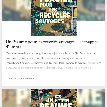
Un Psaume pour les recyclés sauvages - L'échappée
d'Emma
C’est entourée du chant des grillons que j’ai lu ce livre. Drôle d’anecdote me
direz-vous pour débuter une chronique insta mais qui a toute son
importance.Car dans ce merveilleux (merveilleux) roman de science-fiction, il y
a quelque chose qui manque terriblement à Dex et c’est bien le chant des
grillons. C’est donc immergée de façon tout à fait inintentionnelle que je me
suis plongée dans la lecture du premier tome de cette saga à la douce odeur de
BECKY CHAMBERS
thé.Dex est moine itinérant. Iel se balade de ville en ville pour servir du thé
auprès de personnes qui ont tous.tes besoin d’un...