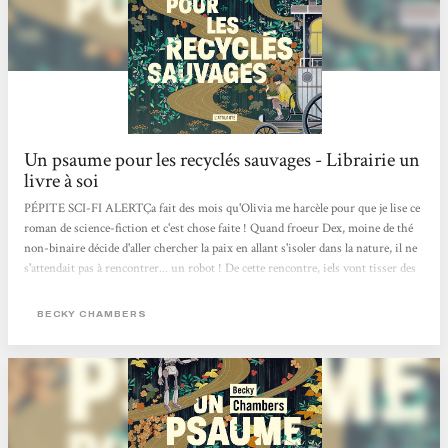
Un psaume pour les recyclés sauvages - Librairie un
livre à soi
PÉPITE SCI-FI ALERTÇa fait des mois qu'Olivia me harcèle pour que je lise ce
roman de science-fiction et c'est chose faite ! Quand froeur Dex, moine de thé
non-binaire décide d'aller chercher la paix en allant s'isoler dans la nature, il ne
s'attendait pas à rencontrer... un robot ! De cette rencontre, iels vont tisser des
liens profond d'amitié.e.s et partager des connaissances qui les feront grandir !
Ça se lit en 2 jours max, c'est drôle, touchant, sensible, rempli d'optimisme et
BECKY CHAMBERS
brillant.