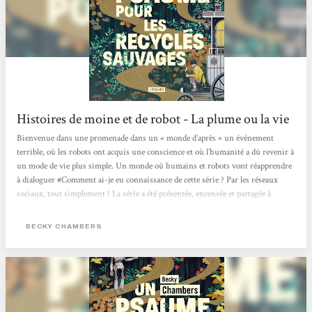
Histoires de moine et de robot - La plume ou la vie
Bienvenue dans une promenade dans un « monde d’après » un événement
terrible, où les robots ont acquis une conscience et où l’humanité a dû revenir à
un mode de vie plus simple. Un monde où humains et robots vont réapprendre
à dialoguer #Comment ai-je eu connaissance de cette série ? Par les réseaux
sociaux, tout simplement ! La série a été présentée, encensée et partagée à
plusieurs reprises et j’avoue que le côté « post-apo », inclusif et décroissant
m’ont vite parlé. #Philosophie...
BECKY CHAMBERS