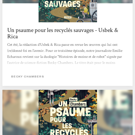
Un psaume pour les recyclés sauvages - Usbek &
Rica
Cet été, la rédaction d’Usbek & Rica passe en revue les œuvres qui lui ont
(re)donné foi en l’avenir. Pour ce troisième épisode, notre journaliste Emilie
Echaroux revient sur la duologie "Histoires de moine et de robot" signée par
l’autrice de science-fiction Becky Chambers. Le titre était pour le moins
intriguant. La couverture, étrangement apaisante. Juché sur la montagne de
bouquins en attente d’être feuilletés, Un psaume pour les recyclés sauvages
BECKY CHAMBERS
avait de quoi se démarquer du reste de l’arrivage livresque adressé à la
rédaction...