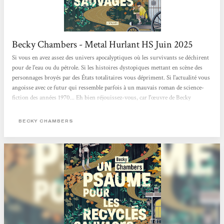
Becky Chambers - Metal Hurlant HS Juin 2025
Si vous en avez assez des univers apocalyptiques où les survivants se déchirent
pour de l'eau ou du pétrole. Si les histoires dystopiques mettant en scène des
personnages broyés par des États totalitaires vous dépriment. Si l'actualité vous
angoisse avec ce futur qui ressemble parfois à un mauvais roman de science-
fiction des années 1970... Eh bien réjouissez-vous, car l'œuvre de Becky
Chambers est faite pour vous. Cette autrice américaine connaît un véritable
engouement. Chez elle, pas de zombies comme dans The Walking Dead, ni
BECKY CHAMBERS
d'ultraviolence à La Servante écarlate. Becky Chambers...