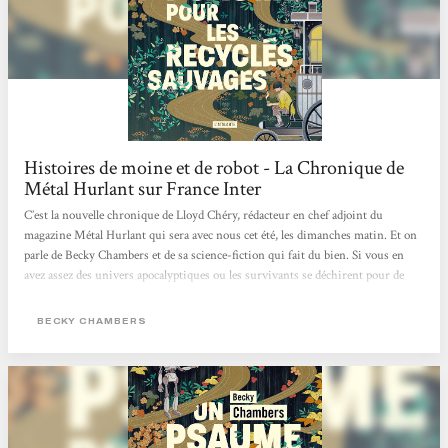
Histoires de moine et de robot - La Chronique de
Métal Hurlant sur France Inter
C’est la nouvelle chronique de Lloyd Chéry, rédacteur en chef adjoint du
magazine Métal Hurlant qui sera avec nous cet été, les dimanches matin. Et on
parle de Becky Chambers et de sa science-fiction qui fait du bien. Si vous en
avez assez des univers apocalyptiques ou les survivants se déchirent pour de
l’eau ou du pétrole. Si les histoires dystopiques mettant en scène des
personnages broyés par des états totalitaires vous dépriment. Si l’actualité vous
BECKY CHAMBERS
angoisse avec ce futur qui ressemble parfois à un mauvais roman de science-
fiction des années 70, eh bien, réjouissez-vous,...