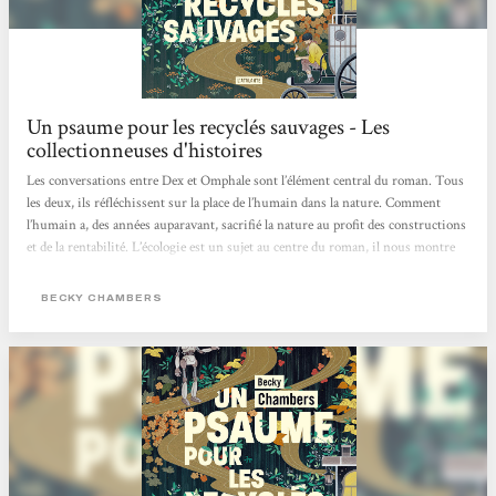
Un psaume pour les recyclés sauvages - Les
collectionneuses d'histoires
Les conversations entre Dex et Omphale sont l’élément central du roman. Tous
les deux, ils réfléchissent sur la place de l’humain dans la nature. Comment
l’humain a, des années auparavant, sacrifié la nature au profit des constructions
et de la rentabilité. L’écologie est un sujet au centre du roman, il nous montre
un monde alternatif dans lequel les humains sont en accord avec la nature, où
ils la respectent et vivent en harmonie avec elle.Un autre point qui revient dans
BECKY CHAMBERS
leurs discussions, est la question de la valeur de l’être humain. Si celui-ci a
besoin d’objectifs, d’un but pour...