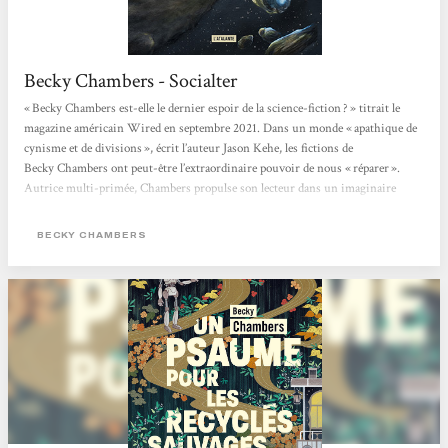
Becky Chambers - Socialter
« Becky Chambers est-elle le dernier espoir de la science-fiction ? » titrait le
magazine américain Wired en septembre 2021. Dans un monde « apathique de
cynisme et de divisions », écrit l’auteur Jason Kehe, les fictions de
Becky Chambers ont peut-être l’extraordinaire pouvoir de nous « réparer ».
Autrice multi-primée, Chambers propulse son lecteur dans un imaginaire
flamboyant, pétri de philosophie, de sciences et de grâce. Née en 1985 de deux
scientifiques (astrobiologiste et ingénieur satellite), elle bouscule le monde très
BECKY CHAMBERS
codifié...