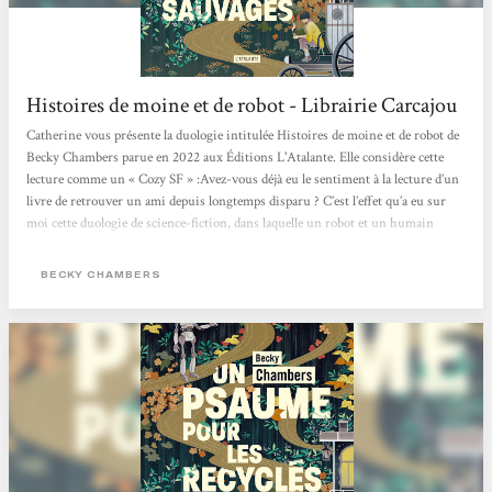
Histoires de moine et de robot - Librairie Carcajou
Catherine vous présente la duologie intitulée Histoires de moine et de robot de
Becky Chambers parue en 2022 aux Éditions L'Atalante. Elle considère cette
lecture comme un « Cozy SF » :Avez-vous déjà eu le sentiment à la lecture d’un
livre de retrouver un ami depuis longtemps disparu ? C’est l’effet qu’a eu sur
moi cette duologie de science-fiction, dans laquelle un robot et un humain
confrontent leurs visions du monde. Au fil des pages et de leurs voyages, leur
amitié poignante nait et s’approfondie, alors que se dévoile la beauté de l’univers
BECKY CHAMBERS
autour d’eux. Une lecture...