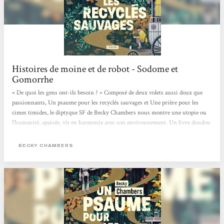
Histoires de moine et de robot - Sodome et
Gomorrhe
« De quoi les gens ont-ils besoin ? » Composé de deux volets aussi doux que
passionnants, Un psaume pour les recyclés sauvages et Une prière pour les
cimes timides, le diptyque SF de Becky Chambers nous montre une utopie ou
l’humanité, apaisée, vit en harmonie avec son environnement. Un livre doudou
qui fait du bien, mais aussi, en creux, une critique de notre société capitaliste
où concurrence et compétition guident bon nombre de nos interactions.
BECKY CHAMBERS
L’utopie, en questions Sur Panga, les humains ont enfin trouvé une harmonie
entre eux et avec leur environnement. Dans ce monde apaisé,...