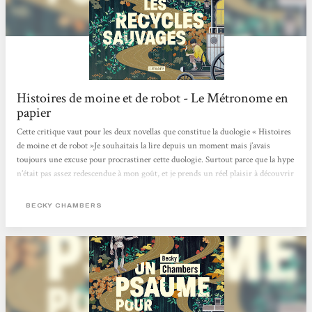
Histoires de moine et de robot - Le Métronome en
papier
Cette critique vaut pour les deux novellas que constitue la duologie « Histoires
de moine et de robot »Je souhaitais la lire depuis un moment mais j’avais
toujours une excuse pour procrastiner cette duologie. Surtout parce que la hype
n’était pas assez redescendue à mon goût, et je prends un réel plaisir à découvrir
des pépites 1000 ans après tout le monde (ça paraît ironique mais c’est la vérité
).C’était aussi une grande première pour moi car j’avais beau entendre souvent
BECKY CHAMBERS
parler de l’autrice, je n’avais encore jamais rien lu d’elle.Dans...