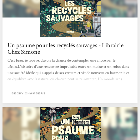
Un psaume pour les recyclés sauvages - Librairie
Chez Simone
C'est beau, je trouve, d'avoir la chance de contempler une chose sur le
déclin.L'histoire d'une rencontre improbable entre un moine et un robot dans
une société idéale qui a appris de ses erreurs et vit de nouveau en harmonie et
en équilibre avec la nature, où chacun peut se réinventer. Un monde sans
pétrole et sans usine. Une douce poésie pour nos sens de lecteur. Apaisant et
beau ! Je recommande :) Charlotte Muxu !!
BECKY CHAMBERS