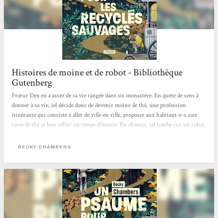
Histoires de moine et de robot - Bibliothèque
Gutenberg
Frœur Dex en a assez de sa vie rangée dans un monastère. En quête de sens à
donner à sa vie, iel décide donc de devenir moine de thé, une profession
itinérante qui consiste à aller de ville en ville, proposer aux habitant-e-s une
tasse de thé et leur offrir un temps d’écoute. En chemin, iel tombe sur un robot,
Omphale, le premier depuis deux siècles à croiser des êtres humains depuis que
son espèce est partie vivre dans la nature. Celui-ci vient avec une question à
BECKY CHAMBERS
poser à tous ceux qu’il rencontre : « De quoi les gens ont-ils besoin ? ».
Commence...