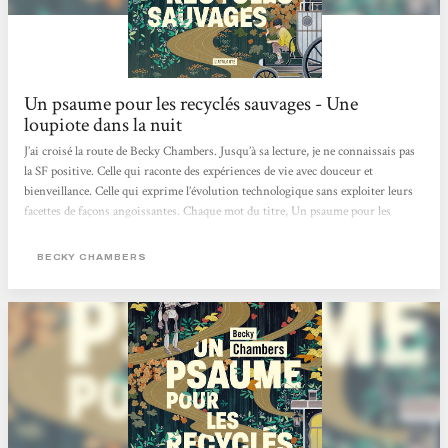
Un psaume pour les recyclés sauvages - Une
loupiote dans la nuit
J’ai croisé la route de Becky Chambers. Jusqu’à sa lecture, je ne connaissais pas
la SF positive. Celle qui raconte des expériences de vie avec douceur et
bienveillance. Celle qui exprime l’évolution technologique sans exploiter leurs
facettes de façons angoissantes. Chaque mot du titre, Un psaume pour les
recyclés sauvages, a pris une signification profonde au cours de ma lecture
pleine de réflexions. J’ai abordé ce recueil de préceptes sages pas à pas, un
BECKY CHAMBERS
chapitre par jour, afin de digérer chaque enseignement, chaque parole, de
m’imprégner d’eux pour garder ce qui me serait...