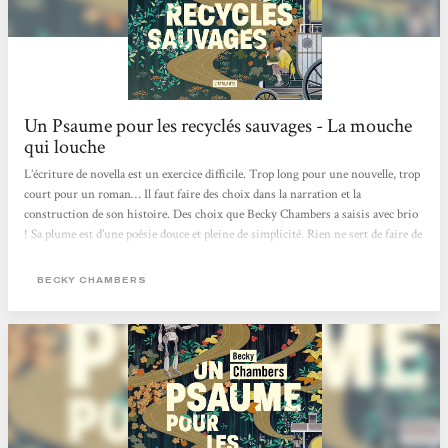
Un Psaume pour les recyclés sauvages - La mouche
qui louche
L’écriture de novella est un exercice difficile. Trop long pour une nouvelle, trop
court pour un roman… Il faut faire des choix dans la narration et la
construction de son histoire. Des choix que Becky Chambers a saisis avec brio
! Sa plume est d’une poésie douce et pleine de simplicité. Rien ne sert de faire de
grands discours et d’utiliser des mots savants pour faire du beau. Un psaume
pour les recyclés sauvages est poétique, doux et simple. C’est une lecture qui
BECKY CHAMBERS
coule entre les doigts, qui apaise comme les thés de Dex. Dex est quelqu’un de
marquant. Iel est poète, doux et simple comme les mots de Becky Chambers....