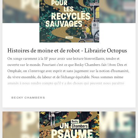
Histoires de moine et de robot - Librairie Octopus
On songe rarement à la SF pour avoir une lecture bienveillante, tendre et
ouverte sur le monde. Pourtant c'est ce que Becky Chambers fait !Avec Dex et
Omphale, on s'interroge avec esprit et sans jugement sur la notion d'humanité,
du vivre ensemble, du labeur et de l'échange équitable. Nous sommes même
amenés à nous rendre compte qu'il y a des choses qui peuvent nous paraître
évidentes mais sur lesquelles on ne s'interroge jamais. Cela nous oblige aussi à
comprendre l'empathie nécessaire à la compréhension des gens qui nous
BECKY CHAMBERS
entourent. Une belle lecture qui fait du bien au moral !