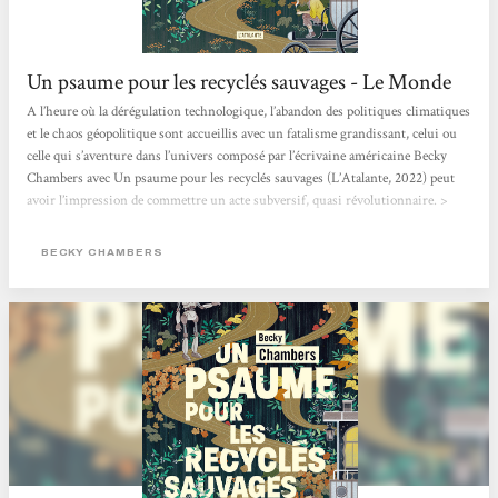
Un psaume pour les recyclés sauvages - Le Monde
A l’heure où la dérégulation technologique, l’abandon des politiques climatiques
et le chaos géopolitique sont accueillis avec un fatalisme grandissant, celui ou
celle qui s’aventure dans l’univers composé par l’écrivaine américaine Becky
Chambers avec Un psaume pour les recyclés sauvages (L’Atalante, 2022) peut
avoir l’impression de commettre un acte subversif, quasi révolutionnaire. >
Lire l'article en entier <
BECKY CHAMBERS