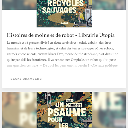
Histoires de moine et de robot - Librairie Utopia
Le monde est à présent divisé en deux territoires : celui, urbain, des êtres
humains et de leurs technologies, et celui des terres sauvages où les robots,
animés et conscients, vivent libres.Dex, moine de thé itinérant, part dans une
quête par delà les frontières. Il va rencontrer Omphale, un robot qui lui pose
une question centrale : « De quoi les gens ont-ils besoin ? ».Ce texte poétique
change des standards habituels de la science-fiction futuriste, en proposant un
récit d’amitié et de quête de soi, qui imagine des relations apaisées entre
BECKY CHAMBERS
humains et non-humains. Les...