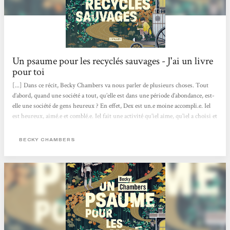
Un psaume pour les recyclés sauvages - J'ai un livre
pour toi
[...] Dans ce récit, Becky Chambers va nous parler de plusieurs choses. Tout
d’abord, quand une société a tout, qu’elle est dans une période d’abondance, est-
elle une société de gens heureux ? En effet, Dex est un.e moine accompli.e. Iel
est heureux, aimé.e et comblé.e. Iel fait une activité qu’iel aime, qu’iel a choisi et
qui lui correspond. Et pourtant, iel est insatisfait.e, d’où cette recherche de ce
monastère et d’écouter des chants de grillons.. En parlant avec Omphale, un
BECKY CHAMBERS
robot, on voit qu'iel découvre qu’on n’a pas vraiment besoin de but dans...