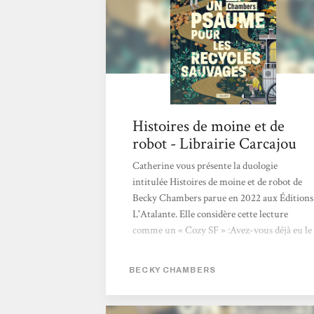
semble offert. Traduits par Marie Surgers,
ces "Histoires de moine et de robot" sont
publiés aux éditions L'Atalante qui...
Histoires de moine et de
robot - Librairie Carcajou
Catherine vous présente la duologie
intitulée Histoires de moine et de robot de
Becky Chambers parue en 2022 aux Éditions
L'Atalante. Elle considère cette lecture
comme un « Cozy SF » :Avez-vous déjà eu le
sentiment à la lecture d’un livre de retrouver
un ami depuis longtemps disparu ? C’est
BECKY CHAMBERS
l’effet qu’a eu sur moi cette duologie de
science-fiction, dans laquelle un robot et un
humain confrontent leurs visions du monde.