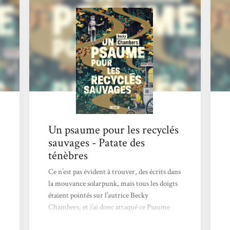
psaume pour les recyclés sauvages avait de
quoi se démarquer du reste de l’arrivage
livresque adressé à la rédaction...
Un psaume pour les recyclés
sauvages - Patate des
ténèbres
Ce n’est pas évident à trouver, des écrits dans
la mouvance solarpunk, mais tous les doigts
étaient pointés sur l’autrice Becky
Chambers, et j’ai donc attaqué ce Psaume
pour les recyclés sauvages, chez L’Atalante,