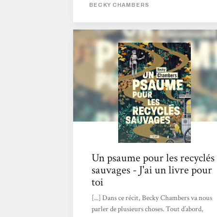
nous suivons les traces, sont très semblables
BECKY CHAMBERS
aux nôtres. Comme quoi, malgré le temps et
un monde utopique, l'être humain trouvera
toujours du grain à moudre.Une fiction
pleine de positivité qui se lit d’une traite ! (Et
qui me donne d'ailleurs envie de continuer
l'épopée des voyages de la même autrice)"
Lara - Bibliothécaire à Ciney
Un psaume pour les recyclés
sauvages - J'ai un livre pour
toi
[...] Dans ce récit, Becky Chambers va nous
parler de plusieurs choses. Tout d’abord,