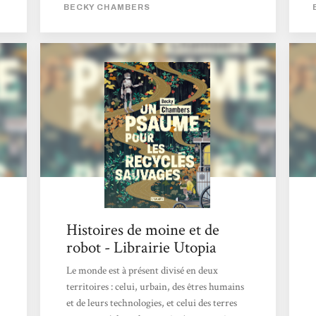
dans lequel nous découvrons un futur apaisé,
BECKY CHAMBERS
où l’Humanité connait enfin la paix, et où les
machines ont acquit un état de conscience
les ayant incitées, non pas à balancer une
pluie de missiles sur leurs créateurs, mais
plutôt à se retirer, jusqu’à devenir des
mythes pour les humains. Dex est un moine
de thé,...
Histoires de moine et de
robot - Librairie Utopia
Le monde est à présent divisé en deux
territoires : celui, urbain, des êtres humains
et de leurs technologies, et celui des terres