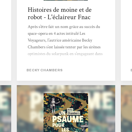
Histoires de moine et de
robot - L'éclaireur Fnac
Après s’être fait un nom grâce au succès du
space-opera en 4 actes intitulé Les
Voyageurs, l’autrice américaine Becky
Chambers s’est laissée tenter par les sirènes
optimistes du solarpunk en s’engageant dans
la série Histoires de moine et de robot.
Derrière ce titre se cachent pour l’heure
BECKY CHAMBERS
deux volumes qui mettent en scène les
pérégrinations d’un duo pour le moins
baroque composé d’un homme de foi et d’un
cyborg curieux dans un monde apaisé où
l’humanité, la technologie et la nature
coexistent enfin pacifiquement. Après...