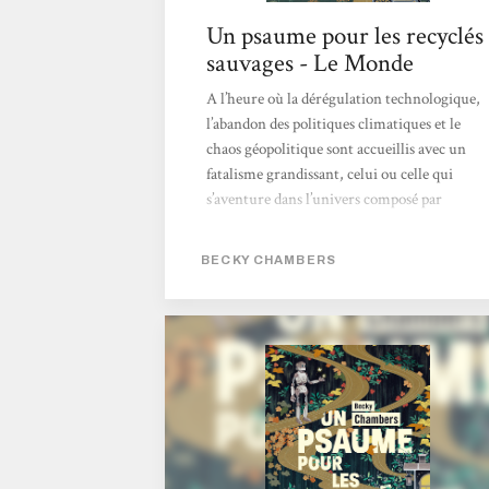
Un psaume pour les recyclés
sauvages - Le Monde
A l’heure où la dérégulation technologique,
l’abandon des politiques climatiques et le
chaos géopolitique sont accueillis avec un
fatalisme grandissant, celui ou celle qui
s’aventure dans l’univers composé par
l’écrivaine américaine Becky Chambers
avec Un psaume pour les recyclés sauvages
BECKY CHAMBERS
(L’Atalante, 2022) peut avoir l’impression de
commettre un acte subversif, quasi
révolutionnaire. > Lire l'article en entier <