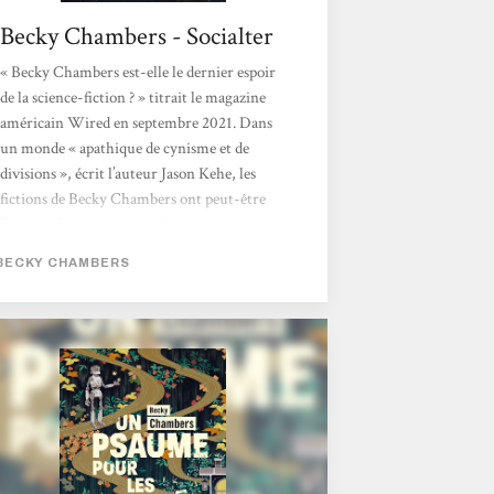
Becky Chambers - Socialter
« Becky Chambers est-elle le dernier espoir
de la science-fiction ? » titrait le magazine
américain Wired en septembre 2021. Dans
un monde « apathique de cynisme et de
divisions », écrit l’auteur Jason Kehe, les
fictions de Becky Chambers ont peut-être
l’extraordinaire pouvoir de nous « réparer ».
Autrice multi-primée, Chambers propulse
BECKY CHAMBERS
son lecteur dans un imaginaire flamboyant,
pétri de philosophie, de sciences et de grâce.
Née en 1985 de deux scientifiques
(astrobiologiste et ingénieur satellite), elle
bouscule le monde très codifié...