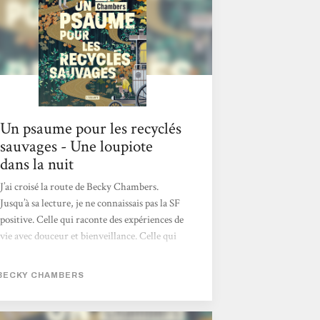
Un psaume pour les recyclés
sauvages - Une loupiote
dans la nuit
J’ai croisé la route de Becky Chambers.
Jusqu’à sa lecture, je ne connaissais pas la SF
positive. Celle qui raconte des expériences de
vie avec douceur et bienveillance. Celle qui
exprime l’évolution technologique sans
exploiter leurs facettes de façons
BECKY CHAMBERS
angoissantes. Chaque mot du titre, Un
psaume pour les recyclés sauvages, a pris une
signification profonde au cours de ma