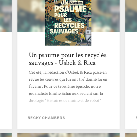
d'ultraviolence à La Servante écarlate. Becky
Chambers...
Un psaume pour les recyclés
sauvages - Usbek & Rica
Cet été, la rédaction d’Usbek & Rica passe en
revue les œuvres qui lui ont (re)donné foi en
l’avenir. Pour ce troisième épisode, notre
journaliste Emilie Echaroux revient sur la
duologie "Histoires de moine et de robot"
signée par l’autrice de science-fiction Becky
Chambers. Le titre était pour le moins
BECKY CHAMBERS
intriguant. La couverture, étrangement
apaisante. Juché sur la montagne de
bouquins en attente d’être feuilletés, Un