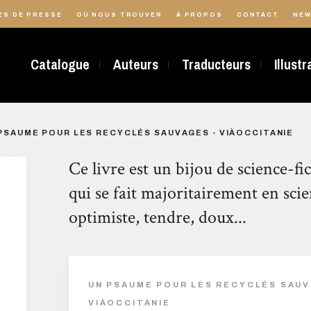
ES DE PRESSE
OÙ NOUS TROUVER
À PROPOS
CONTACT
NEW
Catalogue
Auteurs
Traducteurs
Illust
PSAUME POUR LES RECYCLÉS SAUVAGES - VIÀOCCITANIE
Ce livre est un bijou de science-fi
qui se fait majoritairement en scien
optimiste, tendre, doux...
UN PSAUME POUR LES RECYCLÉS SAUV
VIÀOCCITANIE