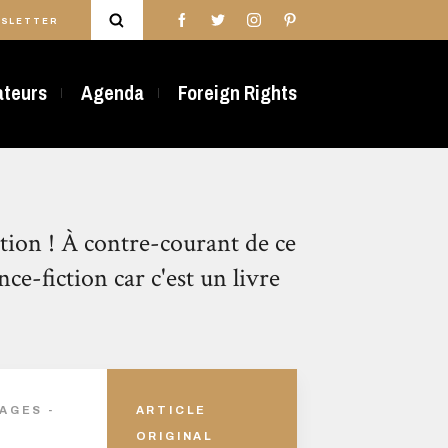
SLETTER
rateurs
Agenda
Foreign Rights
ction ! À contre-courant de ce
ce-fiction car c'est un livre
AGES -
ARTICLE
ORIGINAL