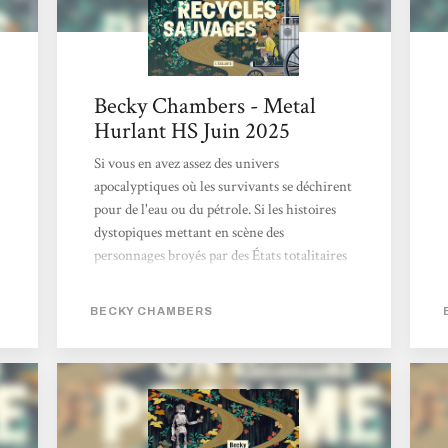
Becky Chambers - Metal
Hurlant HS Juin 2025
Si vous en avez assez des univers
apocalyptiques où les survivants se déchirent
pour de l'eau ou du pétrole. Si les histoires
dystopiques mettant en scène des
personnages broyés par des États totalitaires
vous dépriment. Si l'actualité vous angoisse
avec ce futur qui ressemble parfois à un
BECKY CHAMBERS
mauvais roman de science-fiction des années
1970... Eh bien réjouissez-vous, car l'œuvre
de Becky Chambers est faite pour vous.
Cette autrice américaine connaît un
véritable engouement. Chez elle, pas de
zombies comme dans The Walking Dead, ni