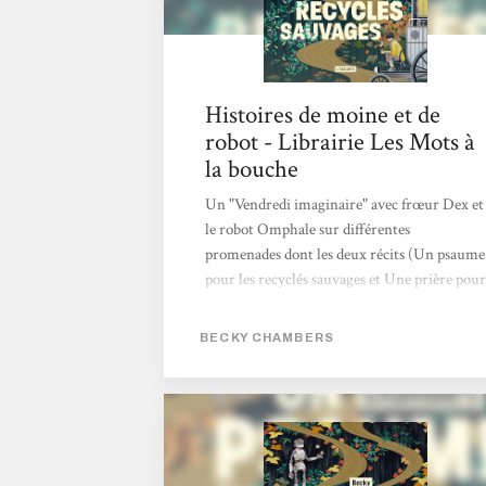
Histoires de moine et de
robot - Librairie Les Mots à
la bouche
Un "Vendredi imaginaire" avec frœur Dex et
le robot Omphale sur différentes
promenades dont les deux récits (Un psaume
pour les recyclés sauvages et Une prière pour
les cimes timides) nous arrivent dans cette
belle intégrale aux couleurs tendres, comme
BECKY CHAMBERS
cette duologie! Avec ces novellas, Becky
Chambers interroge avec ces personnages
très touchants nos potentialités heureuses
ou mélancoliques, notre lien au vivant
(synthétique ou organique) et ce dont nous
pourrions manquer alors que tout nous