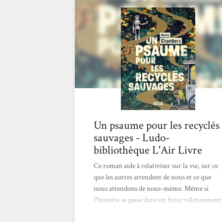
Au fil des pages et de leurs voyages, leur
amitié poignante nait et s’approfondie, alors
que se dévoile la beauté de l’univers autour
d’eux. Une lecture...
Un psaume pour les recyclés
sauvages - Ludo-
bibliothèque L'Air Livre
Ce roman aide à relativiser sur la vie, sur ce
que les autres attendent de nous et ce que
nous attendons de nous-même. Même si
l'histoire se passe dans un futur relativement
lointain, les préoccupations du froeur, dont