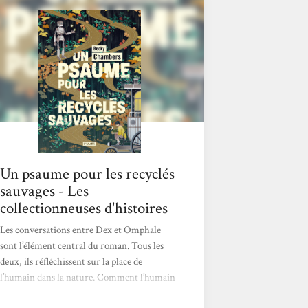
lecture pleine de réflexions. J’ai abordé ce
recueil de préceptes sages pas à pas, un
chapitre par jour, afin de digérer chaque
enseignement, chaque parole, de
m’imprégner d’eux pour garder ce qui me
serait...
Un psaume pour les recyclés
sauvages - Les
collectionneuses d'histoires
Les conversations entre Dex et Omphale
sont l’élément central du roman. Tous les
deux, ils réfléchissent sur la place de
l’humain dans la nature. Comment l’humain
a, des années auparavant, sacrifié la nature