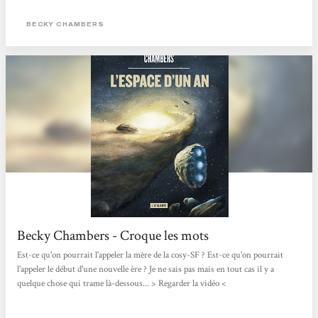
librement dans les forêts du continent, oubliés de tous•tes. Ainsi les humain·es
vivent sans ce genre d’intelligence artificielle, changeant au passage leur rapport
BECKY CHAMBERS
au monde et aux autres. Et dans tout ce petit monde, c’est Frœur Dex que nous
suivons. Dex est moine mais sa...
Becky Chambers - Croque les mots
Est-ce qu'on pourrait l'appeler la mère de la cosy-SF ? Est-ce qu'on pourrait
l'appeler le début d'une nouvelle ère ? Je ne sais pas mais en tout cas il y a
quelque chose qui trame là-dessous... > Regarder la vidéo <