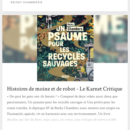
n'a jamais été aussi bien représenté que sous la plume de Chambers. L'altérité
BECKY CHAMBERS
entre...
Histoires de moine et de robot - Le Karnet Critique
« De quoi les gens ont-ils besoin ? » Composé de deux volets aussi doux que
passionnants, Un psaume pour les recyclés sauvages et Une prière pour les
cimes timides, le diptyque SF de Becky Chambers nous montre une utopie ou
l’humanité, apaisée, vit en harmonie avec son environnement. Un livre
doudou qui fait du bien, mais aussi, en creux, une critique de notre société
capitaliste où concurrence et compétition guident bon nombre de nos