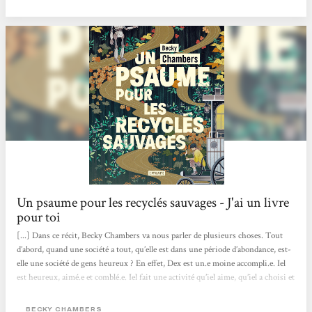
leurs discussions, est la question de la valeur de l’être humain. Si celui-ci a
besoin d’objectifs, d’un but pour...
Un psaume pour les recyclés sauvages - J'ai un livre
pour toi
[...] Dans ce récit, Becky Chambers va nous parler de plusieurs choses. Tout
d’abord, quand une société a tout, qu’elle est dans une période d’abondance, est-
elle une société de gens heureux ? En effet, Dex est un.e moine accompli.e. Iel
est heureux, aimé.e et comblé.e. Iel fait une activité qu’iel aime, qu’iel a choisi et
qui lui correspond. Et pourtant, iel est insatisfait.e, d’où cette recherche de ce
monastère et d’écouter des chants de grillons.. En parlant avec Omphale, un
BECKY CHAMBERS