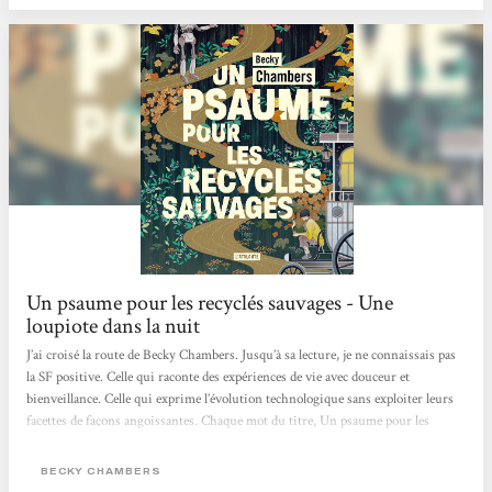
rédaction...
Un psaume pour les recyclés sauvages - Une
loupiote dans la nuit
J’ai croisé la route de Becky Chambers. Jusqu’à sa lecture, je ne connaissais pas
la SF positive. Celle qui raconte des expériences de vie avec douceur et
bienveillance. Celle qui exprime l’évolution technologique sans exploiter leurs
facettes de façons angoissantes. Chaque mot du titre, Un psaume pour les
recyclés sauvages, a pris une signification profonde au cours de ma lecture
pleine de réflexions. J’ai abordé ce recueil de préceptes sages pas à pas, un
BECKY CHAMBERS
chapitre par jour, afin de digérer chaque enseignement, chaque parole, de