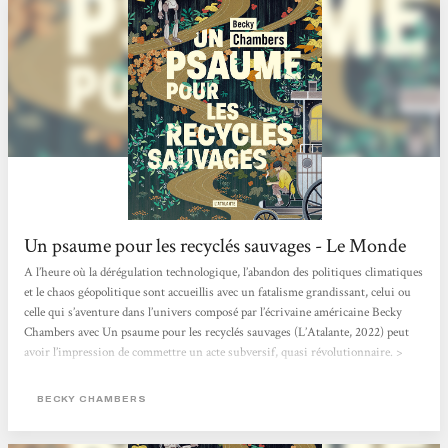
Un psaume pour les recyclés sauvages - Le Monde
A l’heure où la dérégulation technologique, l’abandon des politiques climatiques
et le chaos géopolitique sont accueillis avec un fatalisme grandissant, celui ou
celle qui s’aventure dans l’univers composé par l’écrivaine américaine Becky
Chambers avec Un psaume pour les recyclés sauvages (L’Atalante, 2022) peut
avoir l’impression de commettre un acte subversif, quasi révolutionnaire. >
Lire l'article en entier <
BECKY CHAMBERS