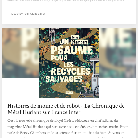
évidentes mais sur lesquelles on ne s'interroge jamais. Cela nous oblige aussi à
comprendre l'empathie nécessaire à la compréhension des gens qui nous
BECKY CHAMBERS
entourent. Une belle lecture qui fait du bien au moral !
Histoires de moine et de robot - La Chronique de
Métal Hurlant sur France Inter
C’est la nouvelle chronique de Lloyd Chéry, rédacteur en chef adjoint du
magazine Métal Hurlant qui sera avec nous cet été, les dimanches matin. Et on
parle de Becky Chambers et de sa science-fiction qui fait du bien. Si vous en