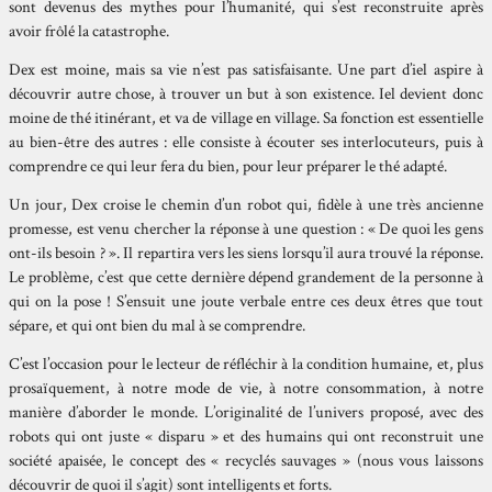
sont devenus des mythes pour l’humanité, qui s’est reconstruite après
avoir frôlé la catastrophe.
Dex est moine, mais sa vie n’est pas satisfaisante. Une part d’iel aspire à
découvrir autre chose, à trouver un but à son existence. Iel devient donc
moine de thé itinérant, et va de village en village. Sa fonction est essentielle
au bien-être des autres : elle consiste à écouter ses interlocuteurs, puis à
comprendre ce qui leur fera du bien, pour leur préparer le thé adapté.
Un jour, Dex croise le chemin d’un robot qui, fidèle à une très ancienne
promesse, est venu chercher la réponse à une question : « De quoi les gens
ont-ils besoin ? ». Il repartira vers les siens lorsqu’il aura trouvé la réponse.
Le problème, c’est que cette dernière dépend grandement de la personne à
qui on la pose ! S’ensuit une joute verbale entre ces deux êtres que tout
sépare, et qui ont bien du mal à se comprendre.
C’est l’occasion pour le lecteur de réfléchir à la condition humaine, et, plus
prosaïquement, à notre mode de vie, à notre consommation, à notre
manière d’aborder le monde. L’originalité de l’univers proposé, avec des
robots qui ont juste « disparu » et des humains qui ont reconstruit une
société apaisée, le concept des « recyclés sauvages » (nous vous laissons
découvrir de quoi il s’agit) sont intelligents et forts.