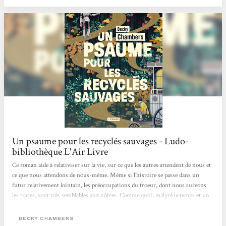
m’imprégner d’eux pour garder ce qui me serait...
Un psaume pour les recyclés sauvages - Ludo-
bibliothèque L'Air Livre
Ce roman aide à relativiser sur la vie, sur ce que les autres attendent de nous et
ce que nous attendons de nous-même. Même si l'histoire se passe dans un
futur relativement lointain, les préoccupations du froeur, dont nous suivons
les traces, sont très semblables aux nôtres. Comme quoi, malgré le temps et un
monde utopique, l'être humain trouvera toujours du grain à moudre.Une
fiction pleine de positivité qui se lit d’une traite ! (Et qui me donne d'ailleurs
BECKY CHAMBERS
envie de continuer l'épopée des voyages de la même autrice)" Lara -