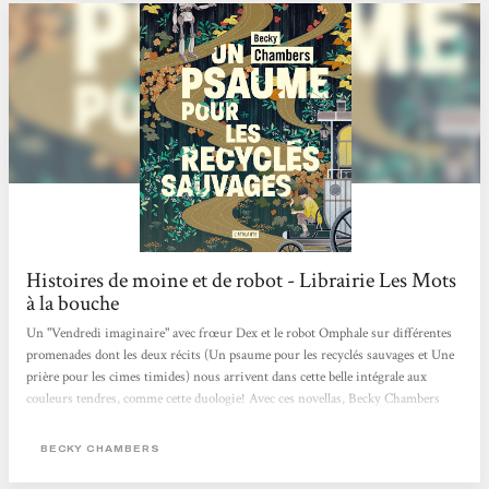
Histoires de moine et de robot - Librairie Les Mots
à la bouche
Un "Vendredi imaginaire" avec frœur Dex et le robot Omphale sur différentes
promenades dont les deux récits (Un psaume pour les recyclés sauvages et Une
prière pour les cimes timides) nous arrivent dans cette belle intégrale aux
couleurs tendres, comme cette duologie! Avec ces novellas, Becky Chambers
interroge avec ces personnages très touchants nos potentialités heureuses ou
mélancoliques, notre lien au vivant (synthétique ou organique) et ce dont nous
BECKY CHAMBERS
pourrions manquer alors que tout nous semble offert. Traduits par Marie
Surgers, ces "Histoires de moine et de robot" sont publiés aux éditions