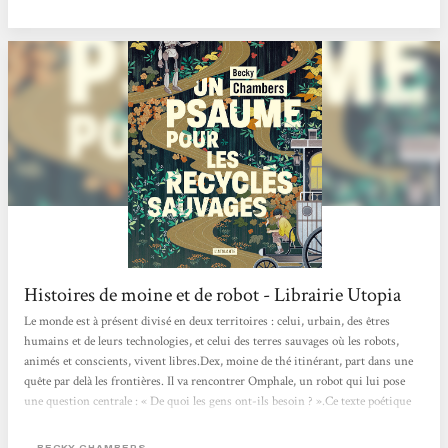
robot, on voit qu'iel découvre qu’on n’a pas vraiment besoin de but dans...
Histoires de moine et de robot - Librairie Utopia
Le monde est à présent divisé en deux territoires : celui, urbain, des êtres
humains et de leurs technologies, et celui des terres sauvages où les robots,
animés et conscients, vivent libres.Dex, moine de thé itinérant, part dans une
quête par delà les frontières. Il va rencontrer Omphale, un robot qui lui pose
une question centrale : « De quoi les gens ont-ils besoin ? ».Ce texte poétique
change des standards habituels de la science-fiction futuriste, en proposant un
récit d’amitié et de quête de soi, qui imagine des relations apaisées entre
BECKY CHAMBERS