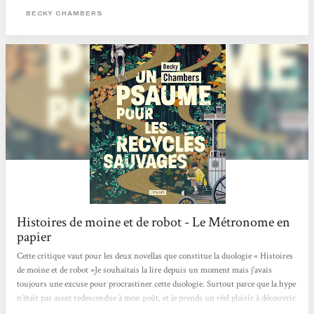
où concurrence et compétition guident bon nombre de nos interactions.
BECKY CHAMBERS
L’utopie, en questions Sur Panga, les humains ont enfin trouvé une harmonie
entre eux et avec leur environnement. Dans ce monde apaisé,...
Histoires de moine et de robot - Le Métronome en
papier
Cette critique vaut pour les deux novellas que constitue la duologie « Histoires
de moine et de robot »Je souhaitais la lire depuis un moment mais j’avais
toujours une excuse pour procrastiner cette duologie. Surtout parce que la hype
n’était pas assez redescendue à mon goût, et je prends un réel plaisir à découvrir
des pépites 1000 ans après tout le monde (ça paraît ironique mais c’est la vérité