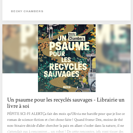
BECKY CHAMBERS
Un psaume pour les recyclés sauvages - Librairie un
livre à soi
PÉPITE SCI-FI ALERTÇa fait des mois qu'Olivia me harcèle pour que je lise ce
roman de science-fiction et c'est chose faite ! Quand froeur Dex, moine de thé
non-binaire décide d'aller chercher la paix en allant s'isoler dans la nature, il ne
s'attendait pas à rencontrer... un robot ! De cette rencontre, iels vont tisser des