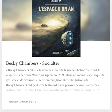
Becky Chambers - Socialter
« Becky Chambers est-elle le dernier espoir de la science-fiction ? » titrait le
magazine américain Wired en septembre 2021. Dans un monde « apathique de
cynisme et de divisions », écrit l’auteur Jason Kehe, les fictions de
Becky Chambers ont peut-être l’extraordinaire pouvoir de nous « réparer ».
Autrice multi-primée, Chambers propulse son lecteur dans un imaginaire
flamboyant, pétri de philosophie, de sciences et de grâce. Née en 1985 de deux
scientifiques (astrobiologiste et ingénieur satellite), elle bouscule le monde très
BECKY CHAMBERS
codifié...