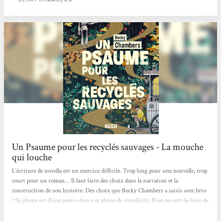
humains et non-humains. Les...
Un Psaume pour les recyclés sauvages - La mouche
qui louche
L’écriture de novella est un exercice difficile. Trop long pour une nouvelle, trop
court pour un roman… Il faut faire des choix dans la narration et la
construction de son histoire. Des choix que Becky Chambers a saisis avec brio
! Sa plume est d’une poésie douce et pleine de simplicité. Rien ne sert de faire de
grands discours et d’utiliser des mots savants pour faire du beau. Un psaume
pour les recyclés sauvages est poétique, doux et simple. C’est une lecture qui