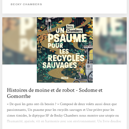
que les gens ont besoin de ça. [...]
BECKY CHAMBERS
Histoires de moine et de robot - Sodome et
Gomorrhe
« De quoi les gens ont-ils besoin ? » Composé de deux volets aussi doux que
passionnants, Un psaume pour les recyclés sauvages et Une prière pour les
cimes timides, le diptyque SF de Becky Chambers nous montre une utopie ou
l’humanité, apaisée, vit en harmonie avec son environnement. Un livre doudou
qui fait du bien, mais aussi, en creux, une critique de notre société capitaliste