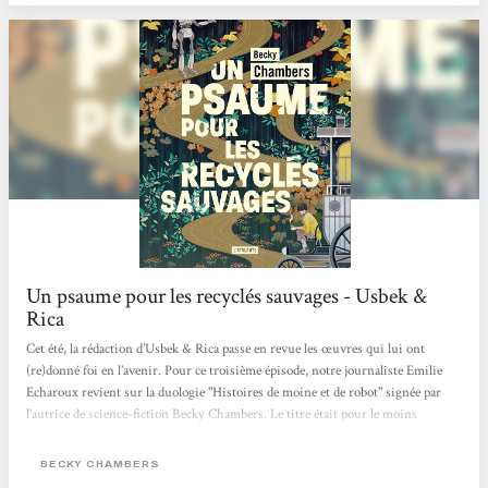
Un psaume pour les recyclés sauvages - Usbek &
Rica
Cet été, la rédaction d’Usbek & Rica passe en revue les œuvres qui lui ont
(re)donné foi en l’avenir. Pour ce troisième épisode, notre journaliste Emilie
Echaroux revient sur la duologie "Histoires de moine et de robot" signée par
l’autrice de science-fiction Becky Chambers. Le titre était pour le moins
intriguant. La couverture, étrangement apaisante. Juché sur la montagne de
bouquins en attente d’être feuilletés, Un psaume pour les recyclés sauvages
BECKY CHAMBERS
avait de quoi se démarquer du reste de l’arrivage livresque adressé à la