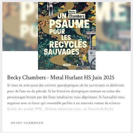
L'Atalante qui...
Becky Chambers - Metal Hurlant HS Juin 2025
Si vous en avez assez des univers apocalyptiques où les survivants se déchirent
pour de l'eau ou du pétrole. Si les histoires dystopiques mettant en scène des
personnages broyés par des États totalitaires vous dépriment. Si l'actualité vous
angoisse avec ce futur qui ressemble parfois à un mauvais roman de science-
fiction des années 1970... Eh bien réjouissez-vous, car l'œuvre de Becky
Chambers est faite pour vous. Cette autrice américaine connaît un véritable
engouement. Chez elle, pas de zombies comme dans The Walking Dead, ni
BECKY CHAMBERS
d'ultraviolence à La Servante écarlate. Becky Chambers...