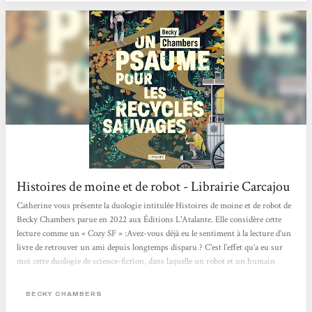
Histoires de moine et de robot - Librairie Carcajou
Catherine vous présente la duologie intitulée Histoires de moine et de robot de
Becky Chambers parue en 2022 aux Éditions L'Atalante. Elle considère cette
lecture comme un « Cozy SF » :Avez-vous déjà eu le sentiment à la lecture d’un
livre de retrouver un ami depuis longtemps disparu ? C’est l’effet qu’a eu sur
moi cette duologie de science-fiction, dans laquelle un robot et un humain
confrontent leurs visions du monde. Au fil des pages et de leurs voyages, leur
amitié poignante nait et s’approfondie, alors que se dévoile la beauté de l’univers
BECKY CHAMBERS
autour d’eux. Une lecture...