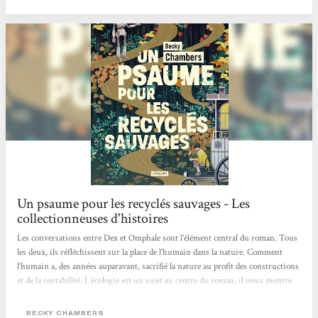
devenir des mythes pour les humains. Dex est un moine de thé,...
Un psaume pour les recyclés sauvages - Les
collectionneuses d'histoires
Les conversations entre Dex et Omphale sont l’élément central du roman. Tous
les deux, ils réfléchissent sur la place de l’humain dans la nature. Comment
l’humain a, des années auparavant, sacrifié la nature au profit des constructions
et de la rentabilité. L’écologie est un sujet au centre du roman, il nous montre
un monde alternatif dans lequel les humains sont en accord avec la nature, où
ils la respectent et vivent en harmonie avec elle.Un autre point qui revient dans
BECKY CHAMBERS