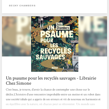
).C’était aussi une grande première pour moi car j’avais beau entendre souvent
BECKY CHAMBERS
parler de l’autrice, je n’avais encore jamais rien lu d’elle.Dans...
Un psaume pour les recyclés sauvages - Librairie
Chez Simone
C'est beau, je trouve, d'avoir la chance de contempler une chose sur le
déclin.L'histoire d'une rencontre improbable entre un moine et un robot dans
une société idéale qui a appris de ses erreurs et vit de nouveau en harmonie et
en équilibre avec la nature, où chacun peut se réinventer. Un monde sans