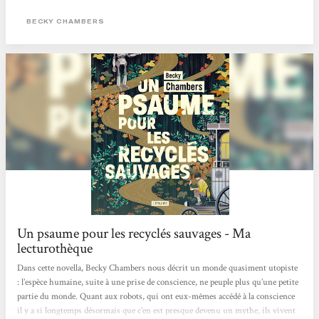
Omphale, le premier depuis deux siècles à croiser des êtres humains depuis que
son espèce est partie vivre dans la nature. Celui-ci vient avec une question à
BECKY CHAMBERS
poser à tous ceux qu’il rencontre : « De quoi les gens ont-ils besoin ? ».
Commence...
Un psaume pour les recyclés sauvages - Ma
lecturothèque
Dans cette novella, Becky Chambers nous décrit un monde quasiment utopiste
: l’espèce humaine, suite à une prise de conscience, ne peuple plus qu’une petite
partie du monde. Quant aux robots, qui ont eux-mêmes accédé à la conscience
il y a si longtemps désormais que c’en est presque devenu un mythe, ils vivent