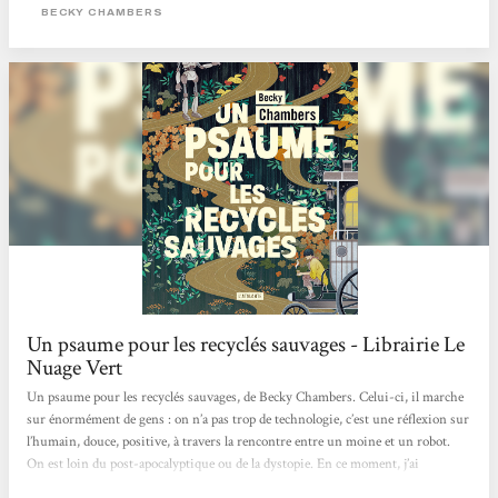
interactions. > Écouter la chronique <
BECKY CHAMBERS
Un psaume pour les recyclés sauvages - Librairie Le
Nuage Vert
Un psaume pour les recyclés sauvages, de Becky Chambers. Celui-ci, il marche
sur énormément de gens : on n’a pas trop de technologie, c’est une réflexion sur
l’humain, douce, positive, à travers la rencontre entre un moine et un robot.
On est loin du post-apocalyptique ou de la dystopie. En ce moment, j’ai
d’ailleurs pas mal de titres qui entrent dans cette catégorie livre-doudou, parce