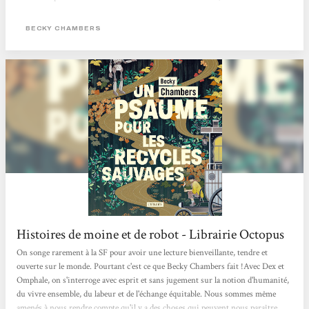
liens profond d'amitié.e.s et partager des connaissances qui les feront grandir !
Ça se lit en 2 jours max, c'est drôle, touchant, sensible, rempli d'optimisme et
BECKY CHAMBERS
brillant.
Histoires de moine et de robot - Librairie Octopus
On songe rarement à la SF pour avoir une lecture bienveillante, tendre et
ouverte sur le monde. Pourtant c'est ce que Becky Chambers fait !Avec Dex et
Omphale, on s'interroge avec esprit et sans jugement sur la notion d'humanité,
du vivre ensemble, du labeur et de l'échange équitable. Nous sommes même
amenés à nous rendre compte qu'il y a des choses qui peuvent nous paraître