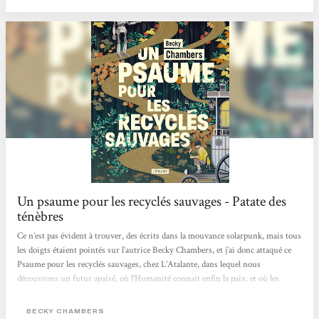
Bibliothécaire à Ciney
Un psaume pour les recyclés sauvages - Patate des
ténèbres
Ce n’est pas évident à trouver, des écrits dans la mouvance solarpunk, mais tous
les doigts étaient pointés sur l’autrice Becky Chambers, et j’ai donc attaqué ce
Psaume pour les recyclés sauvages, chez L’Atalante, dans lequel nous
découvrons un futur apaisé, où l’Humanité connait enfin la paix, et où les
machines ont acquit un état de conscience les ayant incitées, non pas à balancer
une pluie de missiles sur leurs créateurs, mais plutôt à se retirer, jusqu’à
BECKY CHAMBERS