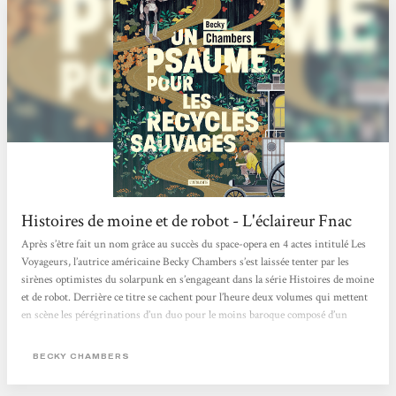
Histoires de moine et de robot - L'éclaireur Fnac
Après s’être fait un nom grâce au succès du space-opera en 4 actes intitulé Les
Voyageurs, l’autrice américaine Becky Chambers s’est laissée tenter par les
sirènes optimistes du solarpunk en s’engageant dans la série Histoires de moine
et de robot. Derrière ce titre se cachent pour l’heure deux volumes qui mettent
en scène les pérégrinations d’un duo pour le moins baroque composé d’un
homme de foi et d’un cyborg curieux dans un monde apaisé où l’humanité, la
technologie et la nature coexistent enfin pacifiquement. Après...
BECKY CHAMBERS