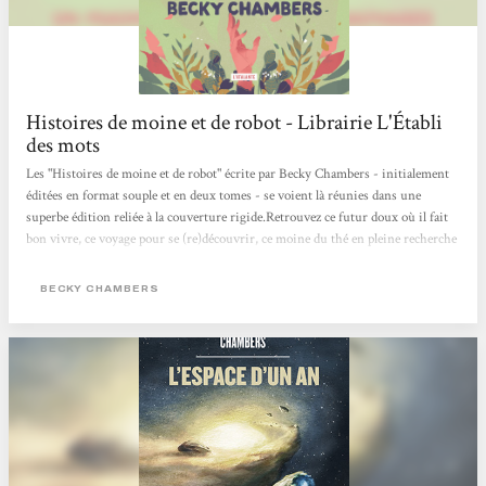
Histoires de moine et de robot - Librairie L'Établi
des mots
Les "Histoires de moine et de robot" écrite par Becky Chambers - initialement
éditées en format souple et en deux tomes - se voient là réunies dans une
superbe édition reliée à la couverture rigide.Retrouvez ce futur doux où il fait
bon vivre, ce voyage pour se (re)découvrir, ce moine du thé en pleine recherche
de soi et cet attachant robot. Un magnifique texte sur le thé, la simplicité, la
contemplation, l'introspection et les questions existentielles.
BECKY CHAMBERS