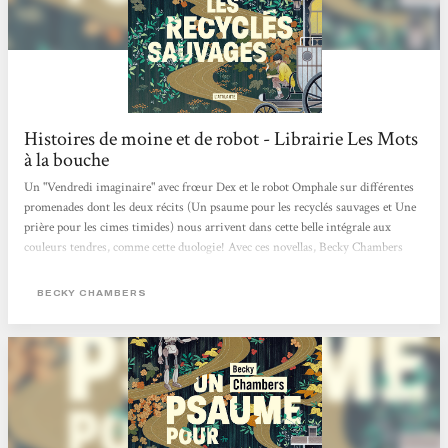
Histoires de moine et de robot - Librairie Les Mots
à la bouche
Un "Vendredi imaginaire" avec frœur Dex et le robot Omphale sur différentes
promenades dont les deux récits (Un psaume pour les recyclés sauvages et Une
prière pour les cimes timides) nous arrivent dans cette belle intégrale aux
couleurs tendres, comme cette duologie! Avec ces novellas, Becky Chambers
interroge avec ces personnages très touchants nos potentialités heureuses ou
mélancoliques, notre lien au vivant (synthétique ou organique) et ce dont nous
BECKY CHAMBERS
pourrions manquer alors que tout nous semble offert. Traduits par Marie
Surgers, ces "Histoires de moine et de robot" sont publiés aux éditions
L'Atalante qui...