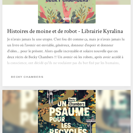
Histoires de moine et de robot - Librairie Kyralina
Je n'avais jamais lu une utopie. C'est fou dit comme ça, mais je n'avais jamais lu
un livre où l'avenir est enviable, généreux, donneur d'espoir et donneur
d'idées... pour le présent. Alors quelle incroyable et solaire nouvelle que ces
deux récits de Becky Chambers !! Un avenir où les robots, après avoir accédé à
la conscience, ont décidé qu'ils ne voulaient pas du but fixé par les humains,
c'est à dire de les servir. Un avenir où les humains, après avoir respecté la
décision des robots, ont dû réinventer leur vie, la repenser, et reconstruire...
BECKY CHAMBERS