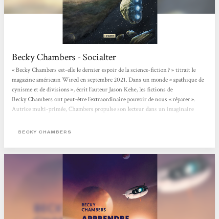
Becky Chambers - Socialter
« Becky Chambers est-elle le dernier espoir de la science-fiction ? » titrait le
magazine américain Wired en septembre 2021. Dans un monde « apathique de
cynisme et de divisions », écrit l’auteur Jason Kehe, les fictions de
Becky Chambers ont peut-être l’extraordinaire pouvoir de nous « réparer ».
Autrice multi-primée, Chambers propulse son lecteur dans un imaginaire
flamboyant, pétri de philosophie, de sciences et de grâce. Née en 1985 de deux
scientifiques (astrobiologiste et ingénieur satellite), elle bouscule le monde très
BECKY CHAMBERS
codifié...