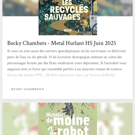
Becky Chambers - Metal Hurlant HS Juin 2025
Si vous en avez assez des univers apocalyptiques où les survivants se déchirent
pour de l'eau ou du pétrole. Si les histoires dystopiques mettant en scène des
personnages broyés par des États totalitaires vous dépriment. Si l'actualité vous
angoisse avec ce futur qui ressemble parfois à un mauvais roman de science-
fiction des années 1970... Eh bien réjouissez-vous, car l'œuvre de Becky
Chambers est faite pour vous. Cette autrice américaine connaît un véritable
engouement. Chez elle, pas de zombies comme dans The Walking Dead, ni
BECKY CHAMBERS
d'ultraviolence à La Servante écarlate. Becky Chambers...