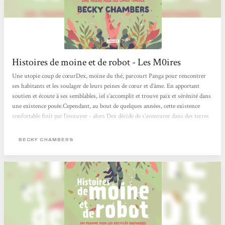
Histoires de moine et de robot - Les M0ires
Une utopie coup de cœurDex, moine du thé, parcourt Panga pour rencontrer
ses habitants et les soulager de leurs peines de cœur et d’âme. En apportant
soutien et écoute à ses semblables, iel s’accomplit et trouve paix et sérénité dans
une existence posée.Cependant, au bout de quelques années, cette existence
confortable finit par l’ennuyer - alors Dex décide de s’aventurer dans des terres
plus reculées, là où la nature a repris ses droits et où les robots vivent reclus.
C’est là qu’iel rencontre Omphale - un recyclé sauvage, c’est-à-dire...
BECKY CHAMBERS