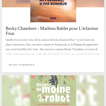
Becky Chambers - Mathieu Bablet pour L'éclaireur
Fnac
Quelle vision avez-vous de la science-fiction d’aujourd’hui ? Je la trouve en
plein renouveau. Des courants comme le Solarpunk ou le Hopepunk apportent
une vraie bouffée d’air frais. Des autrices comme Becky Chambers, la reine de
la SF contemporaine, ou, avant elle, Ursula K. Le Guin, ont ouvert la voie à une
science-fiction plus humaniste, moins centrée sur la technique, voire moins
académique. C’est ce courant-là qui m’intéresse aujourd’hui, celui qui s’empare
BECKY CHAMBERS
des problématiques actuelles pour proposer autre chose que le désespoir.
Mathieu Bablet > Lire tout l'article <