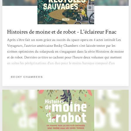
Histoires de moine et de robot - L'éclaireur Fnac
Après s’être fait un nom grâce au succès du space-opera en 4 actes intitulé Les
Voyageurs, l’autrice américaine Becky Chambers s’est laissée tenter par les
sirènes optimistes du solarpunk en s’engageant dans la série Histoires de moine
et de robot. Derrière ce titre se cachent pour l’heure deux volumes qui mettent
en scène les pérégrinations d’un duo pour le moins baroque composé d’un
homme de foi et d’un cyborg curieux dans un monde apaisé où l’humanité, la
technologie et la nature coexistent enfin pacifiquement. Après...
BECKY CHAMBERS