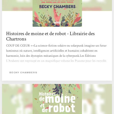
Histoires de moine et de robot - Librairie des
Chartrons
COUP DE CŒUR ++La science-fiction solaire ou solarpunk imagine un futur
lumineux où nature, intelligences artificielles et humains cohabitent en
harmonie, loin des dystopies mécaniques de la cyberpunk.Les Éditions
L'Atalante ont regroupé en un magnifique volume les Psaume pour les recyclés
sauvages et Prière pour les cimes timides de Becky Chambers, autrice
américaine récompensée de plusieurs prix littéraires.On ne peut que vous le
BECKY CHAMBERS
recommander.