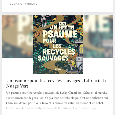
interactions. > Écouter la chronique <
BECKY CHAMBERS
Un psaume pour les recyclés sauvages - Librairie Le
Nuage Vert
Un psaume pour les recyclés sauvages, de Becky Chambers. Celui-ci, il marche
sur énormément de gens : on n’a pas trop de technologie, c’est une réflexion sur
l’humain, douce, positive, à travers la rencontre entre un moine et un robot.
On est loin du post-apocalyptique ou de la dystopie. En ce moment, j’ai
d’ailleurs pas mal de titres qui entrent dans cette catégorie livre-doudou, parce