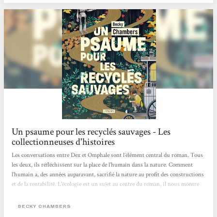
Un psaume pour les recyclés sauvages - Les
collectionneuses d'histoires
Les conversations entre Dex et Omphale sont l’élément central du roman. Tous
les deux, ils réfléchissent sur la place de l’humain dans la nature. Comment
l’humain a, des années auparavant, sacrifié la nature au profit des constructions
et de la rentabilité. L’écologie est un sujet au centre du roman, il nous montre
un monde alternatif dans lequel les humains sont en accord avec la nature, où
ils la respectent et vivent en harmonie avec elle.Un autre point qui revient dans
BECKY CHAMBERS
leurs discussions, est la question de la valeur de l’être humain. Si celui-ci a