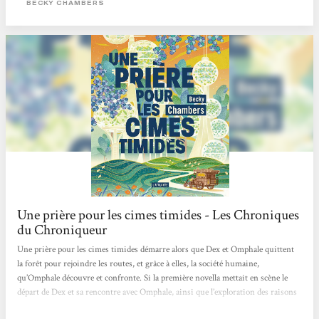
BECKY CHAMBERS
l’esprit, Une prière pour les cimes timides nous propose de saisir l’impossible
quête...
Une prière pour les cimes timides - Les Chroniques
du Chroniqueur
Une prière pour les cimes timides démarre alors que Dex et Omphale quittent
la forêt pour rejoindre les routes, et grâce à elles, la société humaine,
qu’Omphale découvre et confronte. Si la première novella mettait en scène le
départ de Dex et sa rencontre avec Omphale, ainsi que l’exploration des raisons
de son départ de la société humaine et de sa démission de son travail qui ne