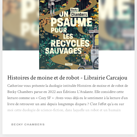
Histoires de moine et de robot - Librairie Carcajou
Catherine vous présente la duologie intitulée Histoires de moine et de robot de
Becky Chambers parue en 2022 aux Éditions L'Atalante. Elle considère cette
lecture comme un « Cozy SF » :Avez-vous déjà eu le sentiment à la lecture d’un
livre de retrouver un ami depuis longtemps disparu ? C’est l’effet qu’a eu sur
moi cette duologie de science-fiction, dans laquelle un robot et un humain
confrontent leurs visions du monde. Au fil des pages et de leurs voyages, leur
amitié poignante nait et s’approfondie, alors que se dévoile la beauté de l’univers
BECKY CHAMBERS
autour d’eux. Une lecture...