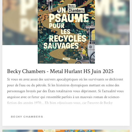
Becky Chambers - Metal Hurlant HS Juin 2025
Si vous en avez assez des univers apocalyptiques où les survivants se déchirent
pour de l'eau ou du pétrole. Si les histoires dystopiques mettant en scène des
personnages broyés par des États totalitaires vous dépriment. Si l'actualité vous
angoisse avec ce futur qui ressemble parfois à un mauvais roman de science-
fiction des années 1970... Eh bien réjouissez-vous, car l'œuvre de Becky
Chambers est faite pour vous. Cette autrice américaine connaît un véritable
engouement. Chez elle, pas de zombies comme dans The Walking Dead, ni
BECKY CHAMBERS
d'ultraviolence à La Servante écarlate. Becky Chambers...