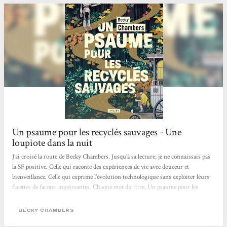
Un psaume pour les recyclés sauvages - Une
loupiote dans la nuit
J’ai croisé la route de Becky Chambers. Jusqu’à sa lecture, je ne connaissais pas
la SF positive. Celle qui raconte des expériences de vie avec douceur et
bienveillance. Celle qui exprime l’évolution technologique sans exploiter leurs
facettes de façons angoissantes. Chaque mot du titre, Un psaume pour les
recyclés sauvages, a pris une signification profonde au cours de ma lecture
pleine de réflexions. J’ai abordé ce recueil de préceptes sages pas à pas, un
BECKY CHAMBERS
chapitre par jour, afin de digérer chaque enseignement, chaque parole, de