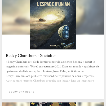
Becky Chambers - Socialter
« Becky Chambers est-elle le dernier espoir de la science-fiction ? » titrait le
magazine américain Wired en septembre 2021. Dans un monde « apathique de
cynisme et de divisions », écrit l’auteur Jason Kehe, les fictions de
Becky Chambers ont peut-être l’extraordinaire pouvoir de nous « réparer ».
Autrice multi-primée, Chambers propulse son lecteur dans un imaginaire
flamboyant, pétri de philosophie, de sciences et de grâce. Née en 1985 de deux
scientifiques (astrobiologiste et ingénieur satellite), elle bouscule le monde très
BECKY CHAMBERS
codifié...