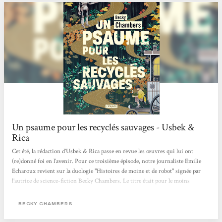
Un psaume pour les recyclés sauvages - Usbek &
Rica
Cet été, la rédaction d’Usbek & Rica passe en revue les œuvres qui lui ont
(re)donné foi en l’avenir. Pour ce troisième épisode, notre journaliste Emilie
Echaroux revient sur la duologie "Histoires de moine et de robot" signée par
l’autrice de science-fiction Becky Chambers. Le titre était pour le moins
intriguant. La couverture, étrangement apaisante. Juché sur la montagne de
bouquins en attente d’être feuilletés, Un psaume pour les recyclés sauvages
BECKY CHAMBERS
avait de quoi se démarquer du reste de l’arrivage livresque adressé à la
rédaction...