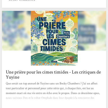
humaine va les obliger à reconsidérer leurs habitudes, leurs pratiques et leurs...
Une prière pour les cimes timides - Les critiques de
Yuyine
Que serait un top annuel de Yuyine sans un Becky Chambers ? J’ai un affect
tout particulier et personnel pour cette série qui, à chaque fois, est lue au
moment exact où ma vie entre en écho avec le propos. Dans ce deuxième opus,
nous suivons Dex et le robot Omphale dans leur épopée à la rencontre des
humains pour poser une question aux réponses infiniment multiples :« Qu’est-
ce que le bonheur ? ». Plein de sagesse, plein de beauté, doux pour l’âme et pour