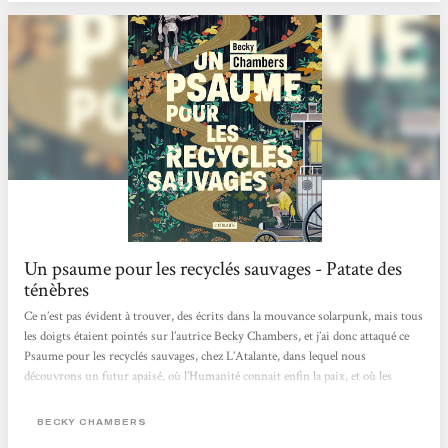
Bibliothécaire à Ciney
Un psaume pour les recyclés sauvages - Patate des
ténèbres
Ce n’est pas évident à trouver, des écrits dans la mouvance solarpunk, mais tous
les doigts étaient pointés sur l’autrice Becky Chambers, et j’ai donc attaqué ce
Psaume pour les recyclés sauvages, chez L’Atalante, dans lequel nous
découvrons un futur apaisé, où l’Humanité connait enfin la paix, et où les
machines ont acquit un état de conscience les ayant incitées, non pas à balancer
une pluie de missiles sur leurs créateurs, mais plutôt à se retirer, jusqu’à
BECKY CHAMBERS
devenir des mythes pour les humains. Dex est un moine de thé,...