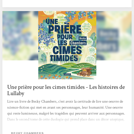
coule entre les doigts, qui apaise comme les thés de Dex. Dex est quelqu’un de
marquant. Iel est poète, doux et simple comme les mots de Becky Chambers....
Une prière pour les cimes timides - Les histoires de
Lullaby
Lire un livre de Becky Chambers, c’est avoir la certitude de lire une oeuvre de
science-fiction qui met en avant ses personnages, leur humanité. Une oeuvre
qui reste lumineuse, malgré les tragédies qui peuvent arriver aux personnages.
Dans le second tome de cette duologie qui prend place dans un décor utopique,
nous retrouvons la formule qui avait fait tout le charme du premier : une
société idéale, une amitié improbable, des questionnements philosophiques qui
BECKY CHAMBERS