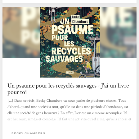
besoin d’objectifs, d’un but pour...
Un psaume pour les recyclés sauvages - J'ai un livre
pour toi
[...] Dans ce récit, Becky Chambers va nous parler de plusieurs choses. Tout
d’abord, quand une société a tout, qu’elle est dans une période d’abondance, est-
elle une société de gens heureux ? En effet, Dex est un.e moine accompli.e. Iel
est heureux, aimé.e et comblé.e. Iel fait une activité qu’iel aime, qu’iel a choisi et
qui lui correspond. Et pourtant, iel est insatisfait.e, d’où cette recherche de ce
monastère et d’écouter des chants de grillons.. En parlant avec Omphale, un
BECKY CHAMBERS
robot, on voit qu'iel découvre qu’on n’a pas vraiment besoin de but dans...