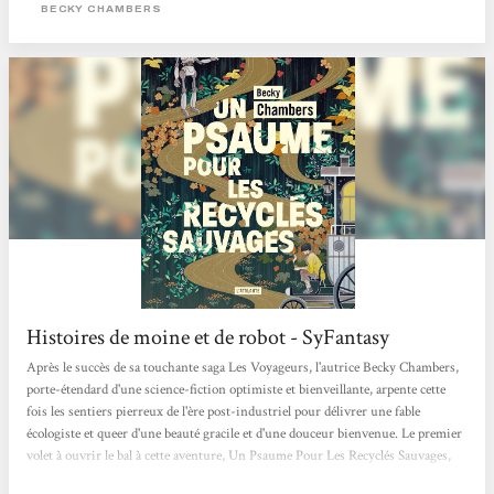
faisait plus sens pour lui, ce deuxième volume traite de son retour en
BECKY CHAMBERS
compagnie d’Omphale. Les deux personnages se trouvent alors mis sous le feu
des projecteurs, l’arrivée d’un...
Histoires de moine et de robot - SyFantasy
Après le succès de sa touchante saga Les Voyageurs, l'autrice Becky Chambers,
porte-étendard d'une science-fiction optimiste et bienveillante, arpente cette
fois les sentiers pierreux de l'ère post-industriel pour délivrer une fable
écologiste et queer d'une beauté gracile et d'une douceur bienvenue. Le premier
volet à ouvrir le bal à cette aventure, Un Psaume Pour Les Recyclés Sauvages,
est paru aux éditions Atalante et le deuxième est déjà là ! Le genre du hopepunk