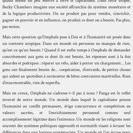
quand même un peu mettre à terre le capitalisme. Dans cette utopie,
Becky Chambers imagine une société affranchie du système monétaire et
de la logique productiviste. On ne produit pas pour vendre, s’enrichir,
gagner en pouvoir et en influence, on produit ce dont on a besoin. Pas plus,
pas moins.
Mais cette question qu’Omphale pose à Dex et à l’humanité est posée dans
un contexte utopique. Dans un monde où personne ne manque de rien,
qu’est-ce qu’un besoin ? Quand il est enfin temps à Omphale de demander
concrètement aux gens ce dont ils ont besoin, les réponses sont à la fois
absurdes et poétiques : réparer un vélo, aider à porter un chargement… Les
gens ont finalement besoin de… coopération, d’entraide, de petites choses
qui aident au quotidien à surmonter de bêtes contraintes matérielles. Rien
d’insurmontable, rien de superflu.
Mais en creux, Omphale ne s’adresse-t-il pas à nous ? Panga est le reflet
inversé de notre monde. Un monde dans lequel le capitalisme pousse
l’humanité au conflit permanent, érige concurrence et compétition en
valeurs sacrées, et l’enrichissement personnel comme seul
accomplissement légitime dans l’existence. Un monde où les religions sont
souvent des systèmes politiques oppressifs et normatifs visant à écraser les
différences dans une logique suprémaciste. Un monde où l’on écrase pour