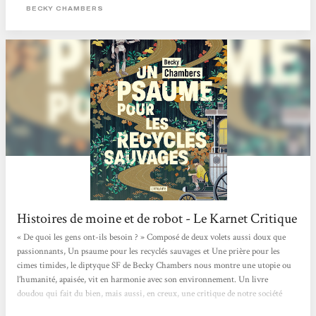
n'a jamais été aussi bien représenté que sous la plume de Chambers. L'altérité
BECKY CHAMBERS
entre...
Histoires de moine et de robot - Le Karnet Critique
« De quoi les gens ont-ils besoin ? » Composé de deux volets aussi doux que
passionnants, Un psaume pour les recyclés sauvages et Une prière pour les
cimes timides, le diptyque SF de Becky Chambers nous montre une utopie ou
l’humanité, apaisée, vit en harmonie avec son environnement. Un livre
doudou qui fait du bien, mais aussi, en creux, une critique de notre société
capitaliste où concurrence et compétition guident bon nombre de nos