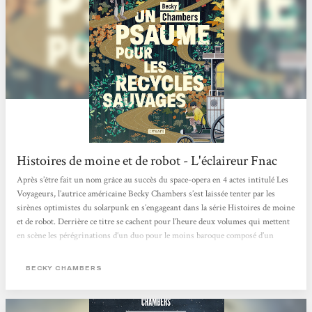
Histoires de moine et de robot - L'éclaireur Fnac
Après s’être fait un nom grâce au succès du space-opera en 4 actes intitulé Les
Voyageurs, l’autrice américaine Becky Chambers s’est laissée tenter par les
sirènes optimistes du solarpunk en s’engageant dans la série Histoires de moine
et de robot. Derrière ce titre se cachent pour l’heure deux volumes qui mettent
en scène les pérégrinations d’un duo pour le moins baroque composé d’un
homme de foi et d’un cyborg curieux dans un monde apaisé où l’humanité, la
technologie et la nature coexistent enfin pacifiquement. Après...
BECKY CHAMBERS