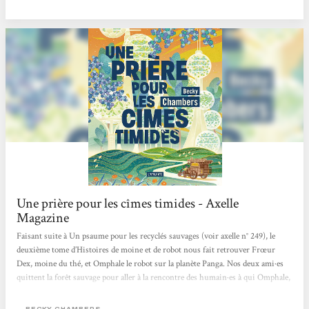
se posent tout en douceur… J’avais gardé de côté cette lecture pour un moment
où j’aurais besoin de souffler. Je l’ai entamée...
Une prière pour les cîmes timides - Axelle
Magazine
Faisant suite à Un psaume pour les recyclés sauvages (voir axelle n° 249), le
deuxième tome d’Histoires de moine et de robot nous fait retrouver Frœur
Dex, moine du thé, et Omphale le robot sur la planète Panga. Nos deux ami·es
quittent la forêt sauvage pour aller à la rencontre des humain·es à qui Omphale,
mandaté par la communauté des robots, veut poser cette question : “De quoi les
humain·es ont-iels besoin ?” Le regard neuf et décalé du robot sur la société
BECKY CHAMBERS