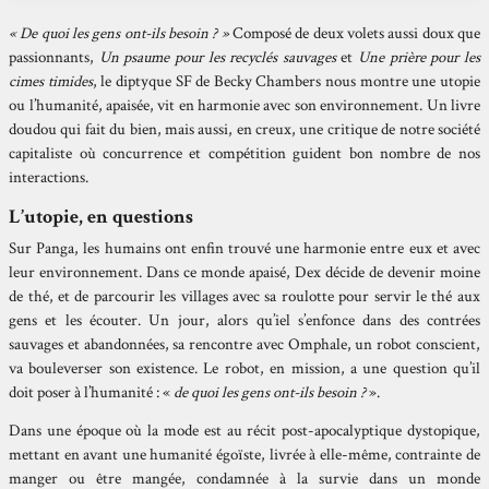
« De quoi les gens ont-ils besoin ? »
Composé de deux volets aussi doux que
passionnants,
Un psaume pour les recyclés sauvages
et
Une prière pour les
cimes timides
, le diptyque SF de Becky Chambers nous montre une utopie
ou l’humanité, apaisée, vit en harmonie avec son environnement. Un livre
doudou qui fait du bien, mais aussi, en creux, une critique de notre société
capitaliste où concurrence et compétition guident bon nombre de nos
interactions.
L’utopie, en questions
Sur Panga, les humains ont enfin trouvé une harmonie entre eux et avec
leur environnement. Dans ce monde apaisé, Dex décide de devenir moine
de thé, et de parcourir les villages avec sa roulotte pour servir le thé aux
gens et les écouter. Un jour, alors qu’iel s’enfonce dans des contrées
sauvages et abandonnées, sa rencontre avec Omphale, un robot conscient,
va bouleverser son existence. Le robot, en mission, a une question qu’il
doit poser à l’humanité : «
de quoi les gens ont-ils besoin ?
».
Dans une époque où la mode est au récit post-apocalyptique dystopique,
mettant en avant une humanité égoïste, livrée à elle-même, contrainte de
manger ou être mangée, condamnée à la survie dans un monde