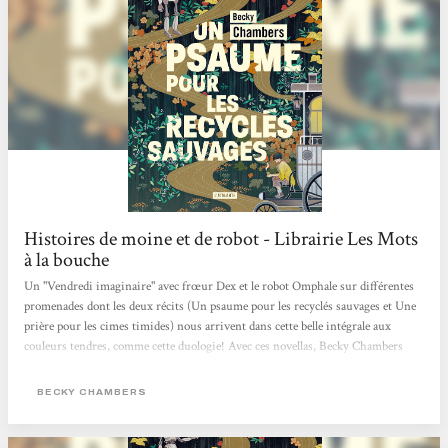
Histoires de moine et de robot - Librairie Les Mots
à la bouche
Un "Vendredi imaginaire" avec frœur Dex et le robot Omphale sur différentes
promenades dont les deux récits (Un psaume pour les recyclés sauvages et Une
prière pour les cimes timides) nous arrivent dans cette belle intégrale aux
couleurs tendres, comme cette duologie! Avec ces novellas, Becky Chambers
interroge avec ces personnages très touchants nos potentialités heureuses ou
mélancoliques, notre lien au vivant (synthétique ou organique) et ce dont nous
BECKY CHAMBERS
pourrions manquer alors que tout nous semble offert. Traduits par Marie
Surgers, ces "Histoires de moine et de robot" sont publiés aux éditions
L'Atalante qui...