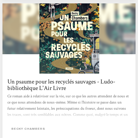
m’imprégner d’eux pour garder ce qui me serait...
Un psaume pour les recyclés sauvages - Ludo-
bibliothèque L'Air Livre
Ce roman aide à relativiser sur la vie, sur ce que les autres attendent de nous et
ce que nous attendons de nous-même. Même si l'histoire se passe dans un
futur relativement lointain, les préoccupations du froeur, dont nous suivons
les traces, sont très semblables aux nôtres. Comme quoi, malgré le temps et un
monde utopique, l'être humain trouvera toujours du grain à moudre.Une
fiction pleine de positivité qui se lit d’une traite ! (Et qui me donne d'ailleurs
BECKY CHAMBERS
envie de continuer l'épopée des voyages de la même autrice)" Lara -