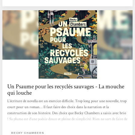
deux merveilleux personnages dont l'amitié les aura menés à bien des
découvertes. C'est beau, positif et intelligent. Chaque page donne à réfléchir,...
Un Psaume pour les recyclés sauvages - La mouche
qui louche
L’écriture de novella est un exercice difficile. Trop long pour une nouvelle, trop
court pour un roman… Il faut faire des choix dans la narration et la
construction de son histoire. Des choix que Becky Chambers a saisis avec brio
! Sa plume est d’une poésie douce et pleine de simplicité. Rien ne sert de faire de
grands discours et d’utiliser des mots savants pour faire du beau. Un psaume
pour les recyclés sauvages est poétique, doux et simple. C’est une lecture qui
BECKY CHAMBERS