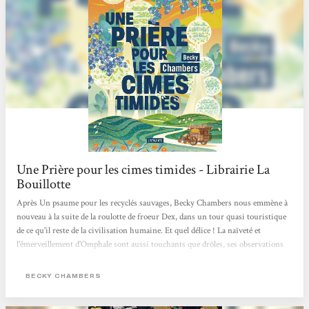
Une Prière pour les cimes timides - Librairie La
Bouillotte
Après Un psaume pour les recyclés sauvages, Becky Chambers nous emmène à
nouveau à la suite de la roulotte de froeur Dex, dans un tour quasi touristique
de ce qu'il reste de la civilisation humaine. Et quel délice ! La naïveté et
l'émerveillement d'Omphale sont aussi touchants que drôles, ses observations
aussi légères que métaphysiques. On savoure chaque instant à ses côtés et à
ceux de Dex, toujours à la recherche de son propre chemin.C'est une belle
BECKY CHAMBERS
histoire de moine et de robot, qui réchauffe, qui réconforte, qui donne espoir
sans nier nos zones d'ombre....