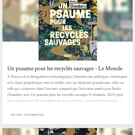
Un psaume pour les recyclés sauvages - Le Monde
A l’heure où la dérégulation technologique, l’abandon des politiques climatiques
et le chaos géopolitique sont accueillis avec un fatalisme grandissant, celui ou
celle qui s’aventure dans l’univers composé par l’écrivaine américaine Becky
Chambers avec Un psaume pour les recyclés sauvages (L’Atalante, 2022) peut
avoir l’impression de commettre un acte subversif, quasi révolutionnaire. >
Lire l'article en entier <
BECKY CHAMBERS