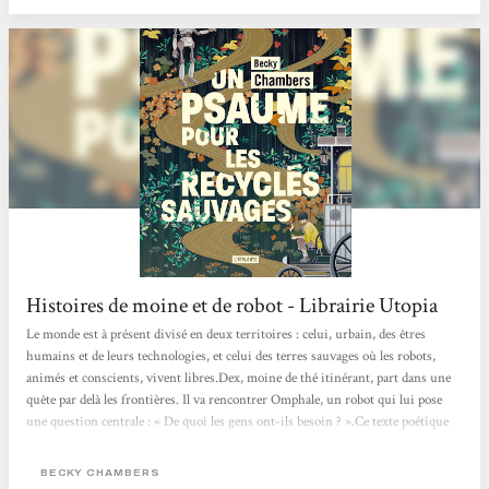
Histoires de moine et de robot - Librairie Utopia
Le monde est à présent divisé en deux territoires : celui, urbain, des êtres
humains et de leurs technologies, et celui des terres sauvages où les robots,
animés et conscients, vivent libres.Dex, moine de thé itinérant, part dans une
quête par delà les frontières. Il va rencontrer Omphale, un robot qui lui pose
une question centrale : « De quoi les gens ont-ils besoin ? ».Ce texte poétique
change des standards habituels de la science-fiction futuriste, en proposant un
récit d’amitié et de quête de soi, qui imagine des relations apaisées entre
BECKY CHAMBERS
humains et non-humains. Les...