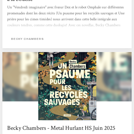
Un "Vendredi imaginaire" avec frœur Dex et le robot Omphale sur différentes
promenades dont les deux récits (Un psaume pour les recyclés sauvages et Une
prière pour les cimes timides) nous arrivent dans cette belle intégrale aux
couleurs tendres, comme cette duologie! Avec ces novellas, Becky Chambers
interroge avec ces personnages très touchants nos potentialités heureuses ou
mélancoliques, notre lien au vivant (synthétique ou organique) et ce dont nous
BECKY CHAMBERS
pourrions manquer alors que tout nous semble offert. Traduits par Marie
Surgers, ces "Histoires de moine et de robot" sont publiés aux éditions
L'Atalante qui...
Becky Chambers - Metal Hurlant HS Juin 2025