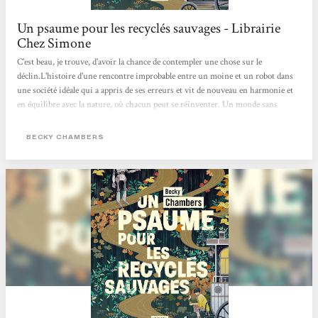
Un psaume pour les recyclés sauvages - Librairie
Chez Simone
C'est beau, je trouve, d'avoir la chance de contempler une chose sur le
déclin.L'histoire d'une rencontre improbable entre un moine et un robot dans
une société idéale qui a appris de ses erreurs et vit de nouveau en harmonie et
en équilibre avec la nature, où chacun peut se réinventer. Un monde sans
pétrole et sans usine. Une douce poésie pour nos sens de lecteur. Apaisant et
beau ! Je recommande :) Charlotte Muxu !!
BECKY CHAMBERS