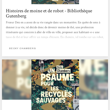
Histoires de moine et de robot - Bibliothèque
Gutenberg
Frœur Dex en a assez de sa vie rangée dans un monastère. En quête de sens à
donner à sa vie, iel décide donc de devenir moine de thé, une profession
itinérante qui consiste à aller de ville en ville, proposer aux habitant-e-s une
tasse de thé et leur offrir un temps d’écoute. En chemin, iel tombe sur un robot,
Omphale, le premier depuis deux siècles à croiser des êtres humains depuis que
son espèce est partie vivre dans la nature. Celui-ci vient avec une question à
BECKY CHAMBERS
poser à tous ceux qu’il rencontre : « De quoi les gens ont-ils besoin ? ».
Commence...