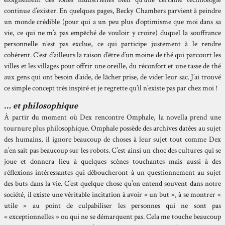
continue d’exister. En quelques pages, Becky Chambers parvient à peindre
un monde crédible (pour qui a un peu plus d’optimisme que moi dans sa
vie, ce qui ne m’a pas empêché de vouloir y croire) duquel la souffrance
personnelle n’est pas exclue, ce qui participe justement à le rendre
cohérent. C’est d’ailleurs la raison d’être d’un moine de thé qui parcourt les
villes et les villages pour offrir une oreille, du réconfort et une tasse de thé
aux gens qui ont besoin d’aide, de lâcher prise, de vider leur sac. J’ai trouvé
ce simple concept très inspiré et je regrette qu’il n’existe pas par chez moi !
… et philosophique
À partir du moment où Dex rencontre Omphale, la novella prend une
tournure plus philosophique. Omphale possède des archives datées au sujet
des humains, il ignore beaucoup de choses à leur sujet tout comme Dex
n’en sait pas beaucoup sur les robots. C’est ainsi un choc des cultures qui se
joue et donnera lieu à quelques scènes touchantes mais aussi à des
réflexions intéressantes qui déboucheront à un questionnement au sujet
des buts dans la vie. C’est quelque chose qu’on entend souvent dans notre
société, il existe une véritable incitation à avoir « un but », à se montrer «
utile » au point de culpabiliser les personnes qui ne sont pas
« exceptionnelles » ou qui ne se démarquent pas. Cela me touche beaucoup