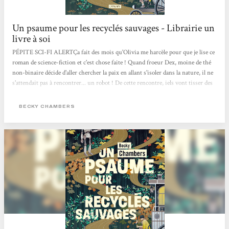
Un psaume pour les recyclés sauvages - Librairie un
livre à soi
PÉPITE SCI-FI ALERTÇa fait des mois qu'Olivia me harcèle pour que je lise ce
roman de science-fiction et c'est chose faite ! Quand froeur Dex, moine de thé
non-binaire décide d'aller chercher la paix en allant s'isoler dans la nature, il ne
s'attendait pas à rencontrer... un robot ! De cette rencontre, iels vont tisser des
liens profond d'amitié.e.s et partager des connaissances qui les feront grandir !
Ça se lit en 2 jours max, c'est drôle, touchant, sensible, rempli d'optimisme et
BECKY CHAMBERS
brillant.