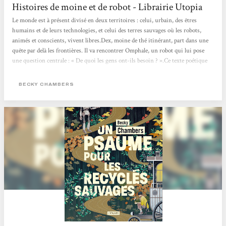
Histoires de moine et de robot - Librairie Utopia
Le monde est à présent divisé en deux territoires : celui, urbain, des êtres
humains et de leurs technologies, et celui des terres sauvages où les robots,
animés et conscients, vivent libres.Dex, moine de thé itinérant, part dans une
quête par delà les frontières. Il va rencontrer Omphale, un robot qui lui pose
une question centrale : « De quoi les gens ont-ils besoin ? ».Ce texte poétique
change des standards habituels de la science-fiction futuriste, en proposant un
récit d’amitié et de quête de soi, qui imagine des relations apaisées entre
BECKY CHAMBERS
humains et non-humains. Les...