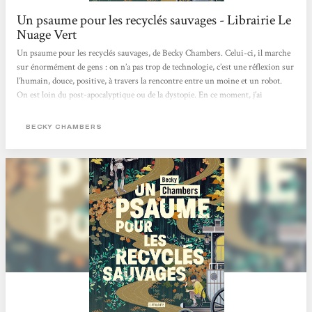
Un psaume pour les recyclés sauvages - Librairie Le
Nuage Vert
Un psaume pour les recyclés sauvages, de Becky Chambers. Celui-ci, il marche
sur énormément de gens : on n’a pas trop de technologie, c’est une réflexion sur
l’humain, douce, positive, à travers la rencontre entre un moine et un robot.
On est loin du post-apocalyptique ou de la dystopie. En ce moment, j’ai
d’ailleurs pas mal de titres qui entrent dans cette catégorie livre-doudou, parce
que les gens ont besoin de ça. [...]
BECKY CHAMBERS