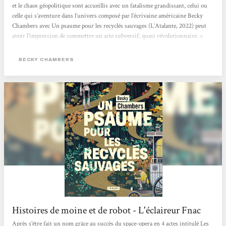
et le chaos géopolitique sont accueillis avec un fatalisme grandissant, celui ou
celle qui s’aventure dans l’univers composé par l’écrivaine américaine Becky
Chambers avec Un psaume pour les recyclés sauvages (L’Atalante, 2022) peut
avoir l’impression de commettre un acte subversif, quasi révolutionnaire. >
Lire l'article en entier <
BECKY CHAMBERS
Histoires de moine et de robot - L'éclaireur Fnac
Après s’être fait un nom grâce au succès du space-opera en 4 actes intitulé Les