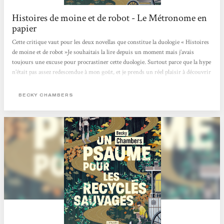
Histoires de moine et de robot - Le Métronome en
papier
Cette critique vaut pour les deux novellas que constitue la duologie « Histoires
de moine et de robot »Je souhaitais la lire depuis un moment mais j’avais
toujours une excuse pour procrastiner cette duologie. Surtout parce que la hype
n’était pas assez redescendue à mon goût, et je prends un réel plaisir à découvrir
des pépites 1000 ans après tout le monde (ça paraît ironique mais c’est la vérité
).C’était aussi une grande première pour moi car j’avais beau entendre souvent
BECKY CHAMBERS
parler de l’autrice, je n’avais encore jamais rien lu d’elle.Dans...