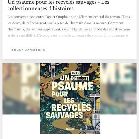
Un psaume pour les recyclés sauvages - Les
collectionneuses d'histoires
Les conversations entre Dex et Omphale sont l’élément central du roman. Tous
les deux, ils réfléchissent sur la place de l’humain dans la nature. Comment
l’humain a, des années auparavant, sacrifié la nature au profit des constructions
et de la rentabilité. L’écologie est un sujet au centre du roman, il nous montre
un monde alternatif dans lequel les humains sont en accord avec la nature, où
ils la respectent et vivent en harmonie avec elle.Un autre point qui revient dans
BECKY CHAMBERS
leurs discussions, est la question de la valeur de l’être humain. Si celui-ci a
besoin d’objectifs, d’un but pour...