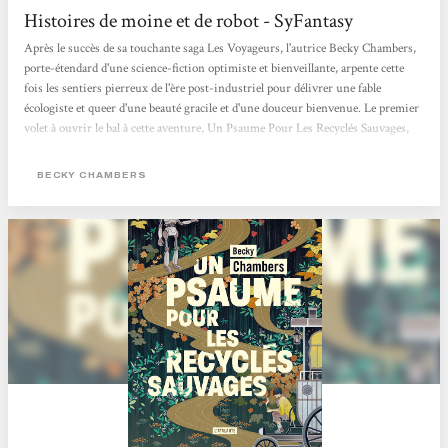
Histoires de moine et de robot - SyFantasy
Après le succès de sa touchante saga Les Voyageurs, l'autrice Becky Chambers,
porte-étendard d'une science-fiction optimiste et bienveillante, arpente cette
fois les sentiers pierreux de l'ère post-industriel pour délivrer une fable
écologiste et queer d'une beauté gracile et d'une douceur bienvenue. Le premier
volet à ouvrir le bal à cette aventure, Un Psaume Pour Les Recyclés Sauvages,
est paru aux éditions Atalante et le deuxième est déjà là ! Le genre du hopepunk
n'a jamais été aussi bien représenté que sous la plume de Chambers. L'altérité
BECKY CHAMBERS
entre...