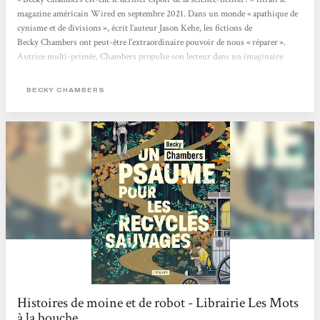
magazine américain Wired en septembre 2021. Dans un monde « apathique de
cynisme et de divisions », écrit l’auteur Jason Kehe, les fictions de
Becky Chambers ont peut-être l’extraordinaire pouvoir de nous « réparer ».
Autrice multi-primée, Chambers propulse son lecteur dans un imaginaire
flamboyant, pétri de philosophie, de sciences et de grâce. Née en 1985 de deux
scientifiques (astrobiologiste et ingénieur satellite), elle bouscule le monde très
BECKY CHAMBERS
codifié...
Histoires de moine et de robot - Librairie Les Mots
à la bouche