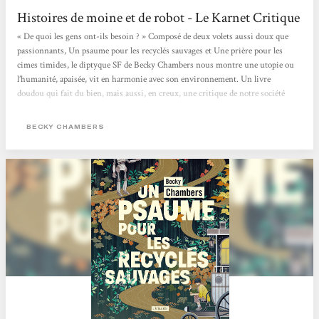
Histoires de moine et de robot - Le Karnet Critique
« De quoi les gens ont-ils besoin ? » Composé de deux volets aussi doux que
passionnants, Un psaume pour les recyclés sauvages et Une prière pour les
cimes timides, le diptyque SF de Becky Chambers nous montre une utopie ou
l’humanité, apaisée, vit en harmonie avec son environnement. Un livre
doudou qui fait du bien, mais aussi, en creux, une critique de notre société
capitaliste où concurrence et compétition guident bon nombre de nos
interactions. > Écouter la chronique <
BECKY CHAMBERS