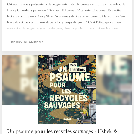
Catherine vous présente la duologie intitulée Histoires de moine et de robot de
Becky Chambers parue en 2022 aux Éditions L'Atalante. Elle considère cette
lecture comme un « Cozy SF » :Avez-vous déjà eu le sentiment à la lecture d’un
livre de retrouver un ami depuis longtemps disparu ? C’est l’effet qu’a eu sur
moi cette duologie de science-fiction, dans laquelle un robot et un humain
confrontent leurs visions du monde. Au fil des pages et de leurs voyages, leur
amitié poignante nait et s’approfondie, alors que se dévoile la beauté de l’univers
BECKY CHAMBERS
autour d’eux. Une lecture...
Un psaume pour les recyclés sauvages - Usbek &