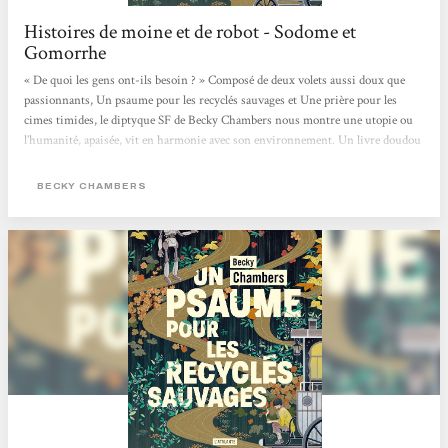
Histoires de moine et de robot - Sodome et
Gomorrhe
« De quoi les gens ont-ils besoin ? » Composé de deux volets aussi doux que
passionnants, Un psaume pour les recyclés sauvages et Une prière pour les
cimes timides, le diptyque SF de Becky Chambers nous montre une utopie ou
l’humanité, apaisée, vit en harmonie avec son environnement. Un livre doudou
qui fait du bien, mais aussi, en creux, une critique de notre société capitaliste
où concurrence et compétition guident bon nombre de nos interactions.
BECKY CHAMBERS
L’utopie, en questions Sur Panga, les humains ont enfin trouvé une harmonie
entre eux et avec leur environnement. Dans ce monde apaisé,...