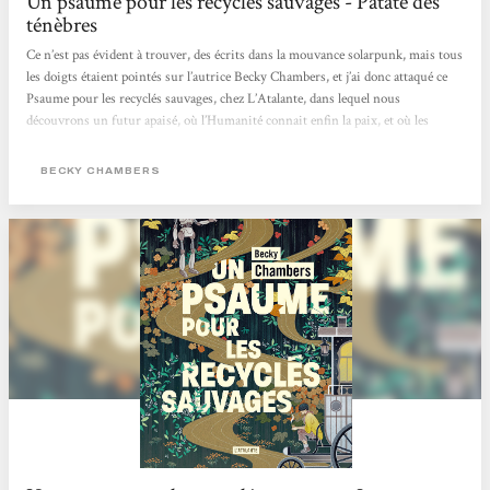
Un psaume pour les recyclés sauvages - Patate des
ténèbres
Ce n’est pas évident à trouver, des écrits dans la mouvance solarpunk, mais tous
les doigts étaient pointés sur l’autrice Becky Chambers, et j’ai donc attaqué ce
Psaume pour les recyclés sauvages, chez L’Atalante, dans lequel nous
découvrons un futur apaisé, où l’Humanité connait enfin la paix, et où les
machines ont acquit un état de conscience les ayant incitées, non pas à balancer
une pluie de missiles sur leurs créateurs, mais plutôt à se retirer, jusqu’à
BECKY CHAMBERS
devenir des mythes pour les humains. Dex est un moine de thé,...