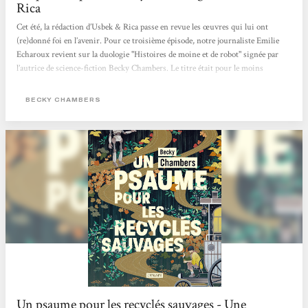
Rica
Cet été, la rédaction d’Usbek & Rica passe en revue les œuvres qui lui ont
(re)donné foi en l’avenir. Pour ce troisième épisode, notre journaliste Emilie
Echaroux revient sur la duologie "Histoires de moine et de robot" signée par
l’autrice de science-fiction Becky Chambers. Le titre était pour le moins
intriguant. La couverture, étrangement apaisante. Juché sur la montagne de
bouquins en attente d’être feuilletés, Un psaume pour les recyclés sauvages
BECKY CHAMBERS
avait de quoi se démarquer du reste de l’arrivage livresque adressé à la
rédaction...
Un psaume pour les recyclés sauvages - Une