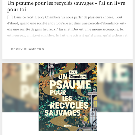
Un psaume pour les recyclés sauvages - J'ai un livre
pour toi
[...] Dans ce récit, Becky Chambers va nous parler de plusieurs choses. Tout
d’abord, quand une société a tout, qu’elle est dans une période d’abondance, est-
elle une société de gens heureux ? En effet, Dex est un.e moine accompli.e. Iel
est heureux, aimé.e et comblé.e. Iel fait une activité qu’iel aime, qu’iel a choisi et
qui lui correspond. Et pourtant, iel est insatisfait.e, d’où cette recherche de ce
monastère et d’écouter des chants de grillons.. En parlant avec Omphale, un
BECKY CHAMBERS
robot, on voit qu'iel découvre qu’on n’a pas vraiment besoin de but dans...