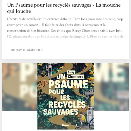
Un Psaume pour les recyclés sauvages - La mouche
qui louche
L’écriture de novella est un exercice difficile. Trop long pour une nouvelle, trop
court pour un roman… Il faut faire des choix dans la narration et la
construction de son histoire. Des choix que Becky Chambers a saisis avec brio
! Sa plume est d’une poésie douce et pleine de simplicité. Rien ne sert de faire de
grands discours et d’utiliser des mots savants pour faire du beau. Un psaume
pour les recyclés sauvages est poétique, doux et simple. C’est une lecture qui
BECKY CHAMBERS
coule entre les doigts, qui apaise comme les thés de Dex. Dex est quelqu’un de
marquant. Iel est poète, doux et simple comme les mots de Becky Chambers....