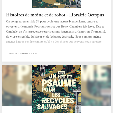
Histoires de moine et de robot - Librairie Octopus
On songe rarement à la SF pour avoir une lecture bienveillante, tendre et
ouverte sur le monde. Pourtant c'est ce que Becky Chambers fait !Avec Dex et
Omphale, on s'interroge avec esprit et sans jugement sur la notion d'humanité,
du vivre ensemble, du labeur et de l'échange équitable. Nous sommes même
amenés à nous rendre compte qu'il y a des choses qui peuvent nous paraître
évidentes mais sur lesquelles on ne s'interroge jamais. Cela nous oblige aussi à
comprendre l'empathie nécessaire à la compréhension des gens qui nous
BECKY CHAMBERS
entourent. Une belle lecture qui fait du bien au moral !