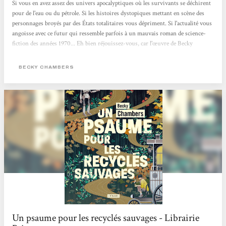
Si vous en avez assez des univers apocalyptiques où les survivants se déchirent
pour de l'eau ou du pétrole. Si les histoires dystopiques mettant en scène des
personnages broyés par des États totalitaires vous dépriment. Si l'actualité vous
angoisse avec ce futur qui ressemble parfois à un mauvais roman de science-
fiction des années 1970... Eh bien réjouissez-vous, car l'œuvre de Becky
Chambers est faite pour vous. Cette autrice américaine connaît un véritable
engouement. Chez elle, pas de zombies comme dans The Walking Dead, ni
BECKY CHAMBERS
d'ultraviolence à La Servante écarlate. Becky Chambers...
Un psaume pour les recyclés sauvages - Librairie