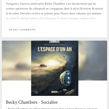
Voyageurs, l’autrice américaine Becky Chambers s’est laissée tenter par les
sirènes optimistes du solarpunk en s’engageant dans la série Histoires de moine
et de robot. Derrière ce titre se cachent pour l’heure deux volumes qui mettent
en scène les pérégrinations d’un duo pour le moins baroque composé d’un
homme de foi et d’un cyborg curieux dans un monde apaisé où l’humanité, la
technologie et la nature coexistent enfin pacifiquement. Après...
BECKY CHAMBERS
Becky Chambers - Socialter
« Becky Chambers est-elle le dernier espoir de la science-fiction ? » titrait le