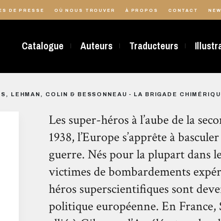
ES DE PRESSE
OÙ NOUS TROUVER
À PROPOS
CONTACT
NEW
Catalogue
Auteurs
Traducteurs
Illust
S, LEHMAN, COLIN & BESSONNEAU - LA BRIGADE CHIMÉRIQ
Les super-héros à l’aube de la se
1938, l’Europe s’apprête à basculer
guerre. Nés pour la plupart dans l
victimes de bombardements expér
héros superscientifiques sont deve
politique européenne. En France, S