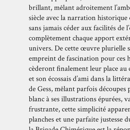
brillant, mêlant adroitement l’am
siècle avec la narration historique
sans jamais céder aux facilités de 
complètement chaque apport extér
univers. De cette œuvre plurielle 
empreint de fascination pour ces hé
cèderont finalement leur place 
et son écossais d’ami dans la littér
de Gess, mêlant parfois découpes 
blanc à ses illustrations épurées, va
frustrante, cette simplicité apparen
planches et une parfaite justesse du
la Brigade Chimérique est la répo