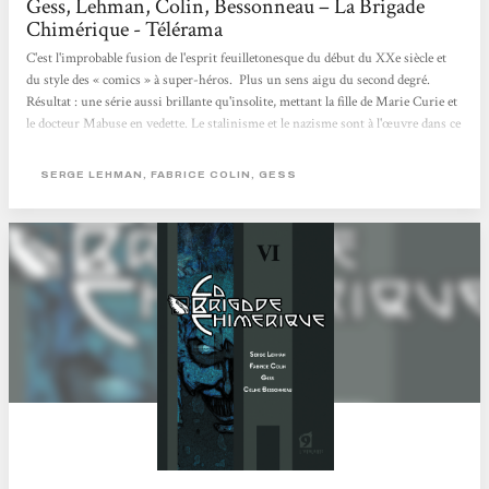
Gess, Lehman, Colin, Bessonneau – La Brigade
Chimérique - Télérama
C'est l'improbable fusion de l'esprit feuilletonesque du début du XXe siècle et
du style des « comics » à super-héros. Plus un sens aigu du second degré.
Résultat : une série aussi brillante qu'insolite, mettant la fille de Marie Curie et
le docteur Mabuse en vedette. Le stalinisme et le nazisme sont à l'œuvre dans ce
récit situé dans les années 1930, placé sous la double influence de Kafka et de
Fritz Lang. Savoureux.
SERGE LEHMAN, FABRICE COLIN, GESS