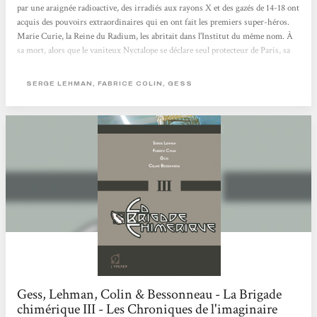
par une araignée radioactive, des irradiés aux rayons X et des gazés de 14-18 ont
acquis des pouvoirs extraordinaires qui en ont fait les premiers super-héros.
Marie Curie, la Reine du Radium, les abritait dans l'Institut du même nom. À
sa mort, alors que le vaniteux Nyctalope se déclare seul protecteur de Paris, sa
fille Irène et son mari Frédéric Joliot reprennent le flambeau tout en s'alliant
aux surhommes en armure de Nous Autres, le groupe moscovite dirigé par le
SERGE LEHMAN, FABRICE COLIN, GESS
Grand Frère. Ils s'opposent aux projets du sinistre Docteur M, redoutable...
Gess, Lehman, Colin & Bessonneau - La Brigade
chimérique III - Les Chroniques de l'imaginaire