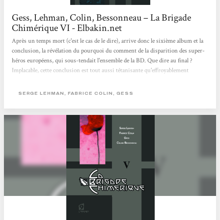
Gess, Lehman, Colin, Bessonneau – La Brigade
Chimérique VI - Elbakin.net
Après un temps mort (c'est le cas de le dire), arrive donc le sixième album et la
conclusion, la révélation du pourquoi du comment de la disparition des super-
héros européens, qui sous-tendait l'ensemble de la BD. Que dire au final ?
Implacable, cette conclusion est tout aussi tétanisante qu'effroyablement
logique, en poussant dans ses derniers retranchements les mécanismes internes
de cet univers. Oubliés les clins d'oeil (Francis Drake), l'épilogue de la Brigade
SERGE LEHMAN, FABRICE COLIN, GESS
Chimérique n'est qu'un lent chemin de croix de renoncement, dont il ne reste
qu'une promesse à respecter coûte que coûte, alors...