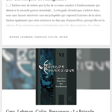
[…] Sachez tout de même que la fin de ce tome conduit à l'embrasement qui
démarre la seconde guerre mondiale... La brigade chimérique s'achève donc,
non sans laisser entrevoir une encyclopédie qui reprend l'univers de la série.
Sachez également que cette aventure ne date pas d'aujourd'hui, puisqu'elle est la
reprise d'une aventure parue initialement entre les deux guerres, il y a bien
longtemps... Côté scénario, cela aura été fluide de bout en bout, et surtout
magnifiquement mis en image par Gess et Céline Bessonneau. Certaines pages
SERGE LEHMAN, FABRICE COLIN, GESS
sont monumentales de détails et de mouvements, avec...
Gess, Lehman, Colin, Bessoneau - La Brigade