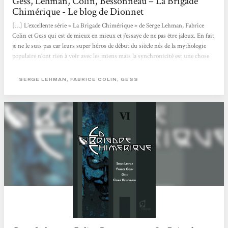
Gess, Lehman, Colin, Bessonneau – La Brigade
Chimérique - Le blog de Dionnet
[…] L’excellente série « La Brigade Chimérique » de Serge Lehman, Fabrice
Colin et Gess qui est de mieux en mieux et j’essaye de ne pas être jaloux. En fait
je ne le suis pas car leurs super héros de début du siècle nés de la mythologie
populaire n’ont rien à voir avec les miens mais la synchronicité est une chose
curieuse. Pourquoi les français se mettent-ils à faire du super héros
maintenant? presque tous en même temps car je sais qu’il y en aura d’autres.
SERGE LEHMAN, FABRICE COLIN, GESS
Mystère. Ladite « Brigade Chimérique » d’ailleurs...