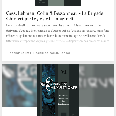
Gess, Lehman, Colin & Bessonneau - La Brigade
Chimérique IV, V, VI - Imaginelf
Les clins d’œil sont toujours savoureux, les auteurs faisant intervenir des
écrivains d’époque bien connus et d’autres qui ne l’étaient pas encore, mais font
référence également aux futurs héros bien humains qui se révèleront dans la
littérature européenne d’après-guerre, suite à la disparition des créatures issues
de la superscience. Ces derniers épisodes sont franchement marquants. Restent
en tête d’une part cette photo de famille de tous les surhommes européens, que
SERGE LEHMAN, FABRICE COLIN, GESS
le lecteur n’aura pas vraiment eu le temps de connaître,...