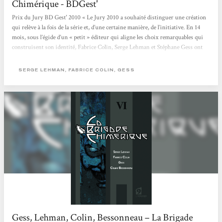
Chimérique - BDGest'
Prix du Jury BD Gest' 2010 « Le Jury 2010 a souhaité distinguer une création
qui relève à la fois de la série et, d’une certaine manière, de l’initiative. En 14
mois, sous l’égide d’un « petit » éditeur qui aligne les choix remarquables qui
construisent son identité, Fabrice Colin, Serge Lehman et Stéphane Gess ont
proposé un récit complet, composé un univers peuplé de super-héros évoluant
sur le continent européen au cours d’une période trouble. La conclusion de
SERGE LEHMAN, FABRICE COLIN, GESS
l’article publié à...
Gess, Lehman, Colin, Bessonneau – La Brigade