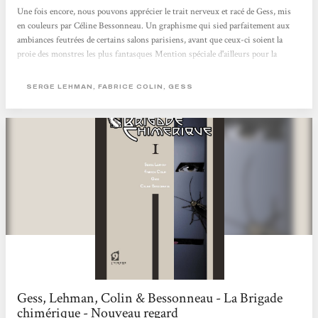
Une fois encore, nous pouvons apprécier le trait nerveux et racé de Gess, mis
en couleurs par Céline Bessonneau. Un graphisme qui sied parfaitement aux
ambiances feutrées de certains salons parisiens, avant que ceux-ci soient la
proie des monstres les plus fantasques Mention spéciale d'ailleurs pour la
xénobie transformée en un gigantesque crapaud se nourrissant de l'électricité
qui illumine la tour Eiffel, la seule encore disponible dans toute la ville
SERGE LEHMAN, FABRICE COLIN, GESS
lumière... Une belle réussite dans une série qui a tout de l'ovni dans le monde
de la BD : une chose est agréable : l'originalité est bien...
Gess, Lehman, Colin & Bessonneau - La Brigade
chimérique - Nouveau regard