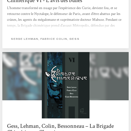
Chimérique VI - L'avis des bulles
L'homme transformé en nuage par l'expérience des Curie, devient fou, et se
retourne contre le Nyctalope, le défenseur de Paris, avant d'être abattus par les
crânes, les agents du mégalomane et suprématiste docteur Mabuse. Pendant ce
temps, la Brigade chimérique prend d'assaut Métropolis, défendue par des
légions de crânes, fermement décidée à arrêter le dangereux docteur... Avec ce
tome 6 s'achève la saga de la désormais mythique Brigade chimérique, où
SERGE LEHMAN, FABRICE COLIN, GESS
comment des auteurs talentueux rendent hommage aux super-héros de la
culture populaire...
Gess, Lehman, Colin, Bessonneau – La Brigade