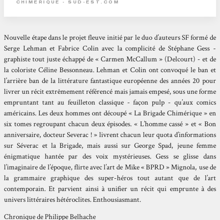
CHIMÉRIQUE - SUD-EST.COM
Nouvelle étape dans le projet fleuve initié par le duo d’auteurs SF formé de
Serge Lehman et Fabrice Colin avec la complicité de Stéphane Gess -
graphiste tout juste échappé de « Carmen McCallum » (Delcourt) - et de
la coloriste Céline Bessonneau. Lehman et Colin ont convoqué le ban et
l’arrière ban de la littérature fantastique européenne des années 20 pour
livrer un récit extrêmement référencé mais jamais empesé, sous une forme
empruntant tant au feuilleton classique - façon pulp - qu’aux comics
américains. Les deux hommes ont découpé « La Brigade Chimérique » en
six tomes regroupant chacun deux épisodes. « L’homme cassé » et « Bon
anniversaire, docteur Severac ! » livrent chacun leur quota d’informations
sur Séverac et la Brigade, mais aussi sur George Spad, jeune femme
énigmatique hantée par des voix mystérieuses. Gess se glisse dans
l’imaginaire de l’époque, flirte avec l’art de Mike « BPRD » Mignola, use de
la grammaire graphique des super-héros tout autant que de l’art
contemporain. Et parvient ainsi à unifier un récit qui emprunte à des
univers littéraires hétéroclites. Enthousiasmant.
Chronique de Philippe Belhache