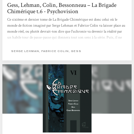
Gess, Lehman, Colin, Bessonneau – La Brigade
Chimérique t.6 - Psychovision
Ce sixième et dernier tome de La Brigade Chimérique est donc celui où le
monde de fiction imaginé par Serge Lehman et Fabrice Colin va laisser place au
monde réel, ou plutôt devrait-ton dire que l'uchronie va devenir la réalité par
un habile tour de passe-passe qui donnera tout son sens à la série. Puis, il ne
s'agit finalement que d'une ultime transformation dans une série qui en
contient déjà beaucoup, même si la dernière n'est logiquement que le retour à la
SERGE LEHMAN, FABRICE COLIN, GESS
normal que l'on pouvait attendre depuis le début de la série, la fameuse fin des
super-héros européens. Et...