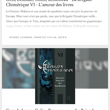
Chimérique VI - L'amour des livres
Le Docteur Mabuse et son armée de squelettes nazis ont pris le pouvoir en
Europe. Mais tout n’est pas perdu, tant que la Brigade Chimérique veille…
Alors que Georges et Tota, attaquées par un Lebon transformé en gigantesque
nuage vivant, se font arrêter par les crânes de Mabuse, la Brigade intervient.
Dans un format comics, la série raconte les aventures de super-héros européens
: des humains que la guerre des tranchées, en 14-18, a transformé… Un univers
SERGE LEHMAN, FABRICE COLIN, GESS
riche et intrigant qui trouve ici sa conclusion.