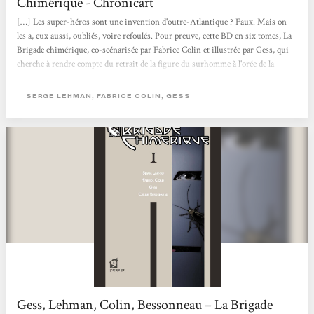
Chimérique - Chronicart
[…] Les super-héros sont une invention d'outre-Atlantique ? Faux. Mais on
les a, eux aussi, oubliés, voire refoulés. Pour preuve, cette BD en six tomes, La
Brigade chimérique, co-scénarisée par Fabrice Colin et illustrée par Gess, qui
cherche à rendre compte du retrait de la figure du surhomme à l'orée de la
Deuxième Guerre mondiale. Car l'Europe n'a été sauvée par aucun être
d'exception, aucun « homme truqué » pour reprendre la formule de Maurice
SERGE LEHMAN, FABRICE COLIN, GESS
Renard, aucun prodige de la science ; elle a, au contraire, retourné la
technique...
Gess, Lehman, Colin, Bessonneau – La Brigade