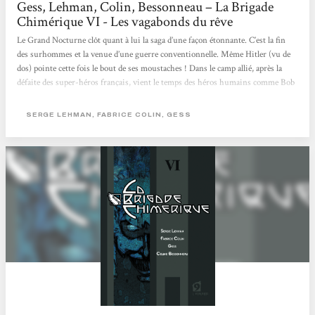
Gess, Lehman, Colin, Bessonneau – La Brigade
Chimérique VI - Les vagabonds du rêve
Le Grand Nocturne clôt quant à lui la saga d’une façon étonnante. C’est la fin
des surhommes et la venue d’une guerre conventionnelle. Même Hitler (vu de
dos) pointe cette fois le bout de ses moustaches ! Dans le camp allié, après la
défaite des super-héros français, vient le temps des héros humains comme Bob
Morane ou Francis Blake (génial double clin d’œil à des chefs d’œuvre de la
littérature et de la B.D populaires !). On a même droit à une apparition
SERGE LEHMAN, FABRICE COLIN, GESS
remarquée du Golem et au retour de Superman en civil... Référentielle...