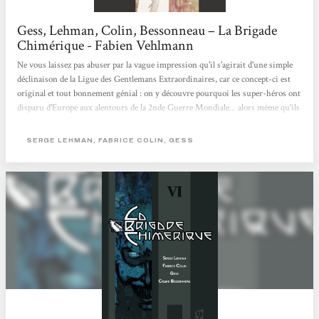
Gess, Lehman, Colin, Bessonneau – La Brigade
Chimérique - Fabien Vehlmann
Ne vous laissez pas abuser par la vague impression qu'il s'agirait d'une simple
déclinaison de la Ligue des Gentlemans Extraordinaires, car ce concept-ci est
original et tout bonnement génial : on y découvre pourquoi les super-héros ont
disparu d'Europe aux alentours de la 2nde Guerre Mondiale... alors même qu'ils
auraient pu connaître le même destin glorieux que leurs cousins américains
(Spiderman, Superman et autres Batman). Les deux scénaristes (Serge Lehman
SERGE LEHMAN, FABRICE COLIN, GESS
et Fabrice Colin) nous font donc découvrir une magnifique galerie de héros et
de méchants puisés dans la littérature fantastique...