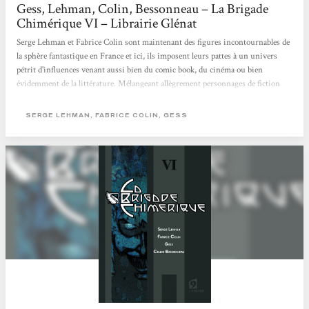
Gess, Lehman, Colin, Bessonneau – La Brigade
Chimérique VI – Librairie Glénat
Serge Lehman et Fabrice Colin sont maintenant des figures incontournables de
la sphère fantastique en France et ici, ils imposent leurs pattes à un univers
pétrit d'influences venant aussi bien du comic book, du cinéma ou bien
évidemment de la littérature. Mélangeant allègrement personnages de fiction
(tel le Passe Muraille) que réels (Les Joliot-Curie), la Brigade chimérique se
présente comme une superbe fresque mais dont l'histoire ne se laisse pas
SERGE LEHMAN, FABRICE COLIN, GESS
déflorer en quelqeus phrases, il s'agit clairement d'un OVNI qui traverse nos
librairies dans un flash lumineux. À cheval des deux côtés...