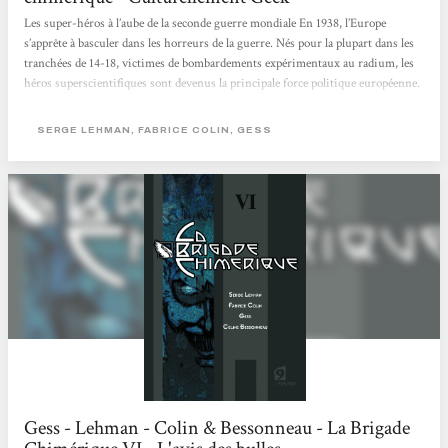
Les super-héros à l’aube de la seconde guerre mondiale En 1938, l’Europe
s’apprête à basculer dans les horreurs de la guerre. Nés pour la plupart dans les
tranchées de 14-18, victimes de bombardements expérimentaux au radium, les
héros superscientifiques sont devenus la principale force politique européenne.
En France, Saint-Clair, dit Le Nyctalope, allié à Giberne, l’Accélérateur
londonien, est le protecteur officiel de Paris, désigné dans des circonstances
SERGE LEHMAN, FABRICE COLIN, GESS
nébuleuses par la légendaire Marie Curie, fondatrice de l’Institut du...
Gess - Lehman - Colin & Bessonneau - La Brigade