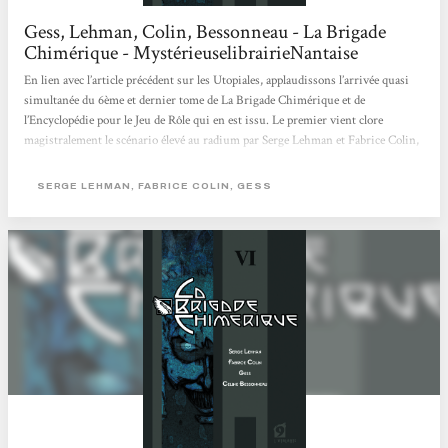
Gess, Lehman, Colin, Bessonneau - La Brigade
Chimérique - MystérieuselibrairieNantaise
En lien avec l’article précédent sur les Utopiales, applaudissons l’arrivée quasi
simultanée du 6ème et dernier tome de La Brigade Chimérique et de
l’Encyclopédie pour le Jeu de Rôle qui en est issu. Le premier vient clore
magistralement le scénario élevé au radium par Serge Lehman et Fabrice Colin,
maturé dans la Chambre Ardente par Gess et Céline Bessoneau. Le tout est
publié aux éditions L’Atalante. Pour ceux qui auraient eu la malchance de
SERGE LEHMAN, FABRICE COLIN, GESS
passer à côté de cette formidable série, en voici le résumé. Alors que...