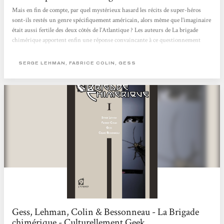
Mais en fin de compte, par quel mystérieux hasard les récits de super-héros
sont-ils restés un genre spécifiquement américain, alors même que l’imaginaire
était aussi fertile des deux côtés de l’Atlantique ? Les auteurs de La brigade
chimérique apportent enfin une réponse convaincante à ce questionnement
lancinant, en mettant en scène des super-héros issus de la littérature française,
et en expliquant pourquoi ils ont disparu à l’issue de la Deuxième Guerre
SERGE LEHMAN, FABRICE COLIN, GESS
Mondiale. Un tour de force ! Nouveau regard
Gess, Lehman, Colin & Bessonneau - La Brigade
chimérique - Culturellement Geek