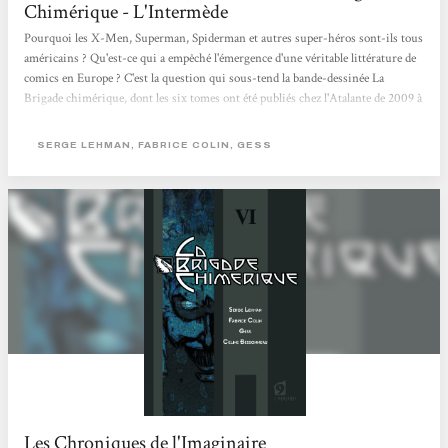
Chimérique - L'Intermède
Pourquoi les X-Men, Superman, Spiderman et autres super-héros sont-ils tous
américains ? Qu'est-ce qui a empêché l'émergence d'une véritable littérature de
comics en Europe ? C'est la question qui sous-tend la bande-dessinée La
Brigade chimérique, dont les six tomes ont été publiés chez l'Atalante de 2009 à
2010. Elle a clos son cycle en décembre dernier et voit aujourd'hui paraître aux
éditions Sans-Détour L'Encyclopédie et le Jeu de rôle permettant la mise en
SERGE LEHMAN, FABRICE COLIN, GESS
scène créative des lieux, des concepts et des personnages de La Brigade.
Ressusciter...
Les Chroniques de l'Imaginaire