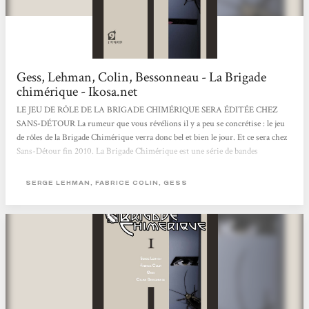
Gess, Lehman, Colin, Bessonneau - La Brigade
chimérique - Ikosa.net
LE JEU DE RÔLE DE LA BRIGADE CHIMÉRIQUE SERA ÉDITÉE CHEZ
SANS-DÉTOUR La rumeur que vous révélions il y a peu se concrétise : le jeu
de rôles de la Brigade Chimérique verra donc bel et bien le jour. Et ce sera chez
Sans-Détour fin 2010. La Brigade Chimérique est une série de bandes
dessinées française fortement influencée par l’esprit des comics US. 4 volumes
sont déjà parus chez l’Atalante. Son traitement original du thème des super-
SERGE LEHMAN, FABRICE COLIN, GESS
héros et sa période historique (l’entre-deux-guerres), encore peu explorée,
semblaient...