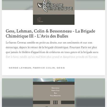
Gess, Lehman, Colin & Bessonneau - La Brigade
Chimérique III - L'Avis des Bulles
Le baron Ceverac semble en proie au doute, sur ses seniments et sur son
entourage, depuis le retour de la brigade chimérique. Pourtant Paris est plus
que jamais le théâtre d'apparition de créatures en tous genre et la brigade aura
fort à faire, tandis qu'un mal bien plus grand et dangereux gronde en Europe.
Paris ne sera pas épargné. Troisième tome pour la Brigade Chimérique,
toujours concocté par les excellents Leiman et Colin , qui continuent de nous
SERGE LEHMAN, FABRICE COLIN, GESS
balader dans un Paris où pullulent des créatures de plus en plus bizarres et où le
mystère semble habiter chaque recoin de la ville. Ce tome...