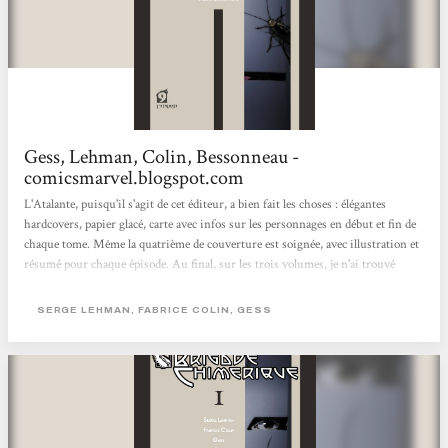
Gess, Lehman, Colin, Bessonneau -
comicsmarvel.blogspot.com
L'Atalante, puisqu'il s'agit de cet éditeur, a bien fait les choses : élégantes
hardcovers, papier glacé, carte avec infos sur les personnages en début et fin de
chaque tome. Même la quatrième de couverture est soignée, avec illustration et
résumé pour chaque épisode. Au final, sur les trois volumes, je n'ai trouvé
qu'une méchante erreur de concordance des temps et un petit décalage, sur une
case, au niveau du lettrage. Autant dire rien du tout en comparaison de certains
SERGE LEHMAN, FABRICE COLIN, GESS
sagouins de l'édition. Une belle aventure, profondément et intelligemment
ancrée dans l'Histoire et les...