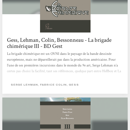
Gess, Lehman, Colin, Bessonneau - La brigade
chimérique III - BD Gest
La brigade chimérique est un OVNI dans le paysage de la bande dessinée
européenne, mais ne dépareillerait pas dans la production américaine. Pour
l’une de ses premières incursions dans le monde du 9e art, Serge Lehman n’a
certes pas choisi la facilité, tant ses références, quelque part entre Hellboy et La
ligue des Gentlemen extraordinaires, mettent la barre très haut. Difficile, en
effet, d’afficher des influences si typées sans tomber dans le plagiat ou la
SERGE LEHMAN, FABRICE COLIN, GESS
mauvaise copie. Mais le scénariste, déjà remarqué pour ses choix audacieux
avec La saison de la couloeuvre,...