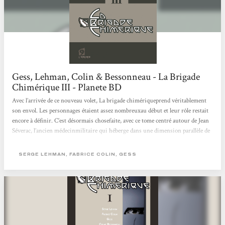
Gess, Lehman, Colin & Bessonneau - La Brigade
Chimérique III - Planete BD
Avec l’arrivée de ce nouveau volet, La brigade chimériqueprend véritablement
son envol. Les personnages étaient assez nombreuxau début et leur rôle restait
encore à définir. C’est désormais chosefaite, avec ce tome centré autour de Jean
Séverac, l’ancien médecinmilitaire qui héberge dans une dimension parallèle de
son esprit (lachambre ardente), les chimériques ! Le scénario qui nous
laissaitvolontairement de nombreuses ellipses jusqu’ici se fait plus clair,plus
SERGE LEHMAN, FABRICE COLIN, GESS
compréhensible aussi pour le quidam. Cela apporte un regaind’intérêt pour...