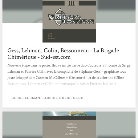
Gess, Lehman, Colin, Bessonneau - La Brigade
Chimérique - Sud-est.com
Nouvelle étape dans le projet fleuve initié par le duo d’auteurs SF formé de Serge
Lehman et Fabrice Colin avec la complicité de Stéphane Gess - graphiste tout
juste échappé de « Carmen McCallum » (Delcourt) - et de la coloriste Céline
Bessonneau. Lehman et Colin ont convoqué le ban et l’arrière ban de la
littérature fantastique européenne des années 20 pour livrer un récit
extrêmement référencé mais jamais empesé, sous une forme empruntant tant
SERGE LEHMAN, FABRICE COLIN, GESS
au feuilleton classique - façon pulp - qu’aux comics américains. Les deux...