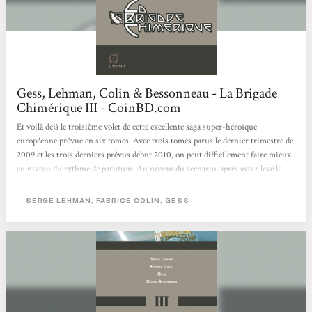
Gess, Lehman, Colin & Bessonneau - La Brigade
Chimérique III - CoinBD.com
Et voilà déjà le troisième volet de cette excellente saga super-héroïque
européenne prévue en six tomes. Avec trois tomes parus le dernier trimestre de
2009 et les trois derniers prévus début 2010, on peut difficilement faire mieux
au niveau du rythme de parution. Au niveau du scénario, après avoir levé le
voile sur les origines de la Brigade Chimérique lors du tome précédent, ce
tome-ci se concentre plus en profondeur sur le passé de Jean Sévérac et sur ce
SERGE LEHMAN, FABRICE COLIN, GESS
mystérieux groupe de super-héros chimérique de l’entre-deux-guerres qui...