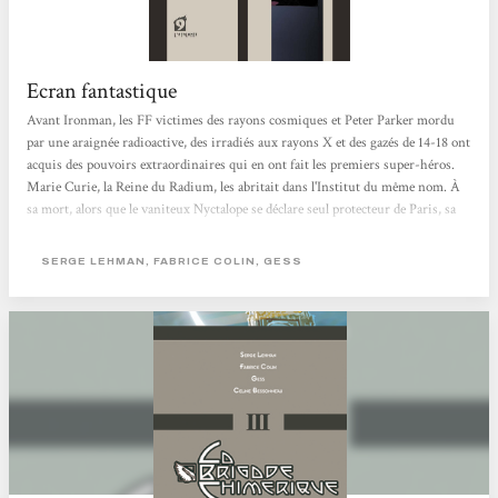
Ecran fantastique
Avant Ironman, les FF victimes des rayons cosmiques et Peter Parker mordu
par une araignée radioactive, des irradiés aux rayons X et des gazés de 14-18 ont
acquis des pouvoirs extraordinaires qui en ont fait les premiers super-héros.
Marie Curie, la Reine du Radium, les abritait dans l'Institut du même nom. À
sa mort, alors que le vaniteux Nyctalope se déclare seul protecteur de Paris, sa
fille Irène et son mari Frédéric Joliot reprennent le flambeau tout en s'alliant
aux surhommes en armure de Nous Autres, le groupe moscovite dirigé par le
SERGE LEHMAN, FABRICE COLIN, GESS
Grand Frère. Ils s'opposent aux projets du sinistre Docteur M, redoutable...