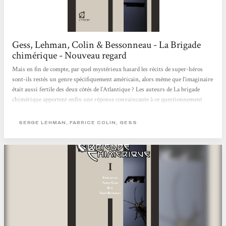
Gess, Lehman, Colin & Bessonneau - La Brigade
chimérique - Nouveau regard
Mais en fin de compte, par quel mystérieux hasard les récits de super-héros
sont-ils restés un genre spécifiquement américain, alors même que l’imaginaire
était aussi fertile des deux côtés de l’Atlantique ? Les auteurs de La brigade
chimérique apportent enfin une réponse convaincante à ce questionnement
lancinant, en mettant en scène des super-héros issus de la littérature française,
et en expliquant pourquoi ils ont disparu à l’issue de la Deuxième Guerre
SERGE LEHMAN, FABRICE COLIN, GESS
Mondiale. Un tour de force ! Nouveau regard