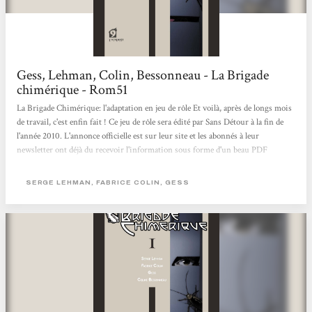
Gess, Lehman, Colin, Bessonneau - La Brigade
chimérique - Rom51
La Brigade Chimérique: l'adaptation en jeu de rôle Et voilà, après de longs mois
de travail, c'est enfin fait ! Ce jeu de rôle sera édité par Sans Détour à la fin de
l'année 2010. L'annonce officielle est sur leur site et les abonnés à leur
newsletter ont déjà du recevoir l'information sous forme d'un beau PDF
donnant quelques détails. Cette adaptation a été rendue possible grâce à
plusieurs personnes : - Tout d'abord les auteurs de la BD eux-même (alias le
SERGE LEHMAN, FABRICE COLIN, GESS
Club de l'Hypermonde) : Fabrice Colin que j'ai contacté en premier et qui s'est...