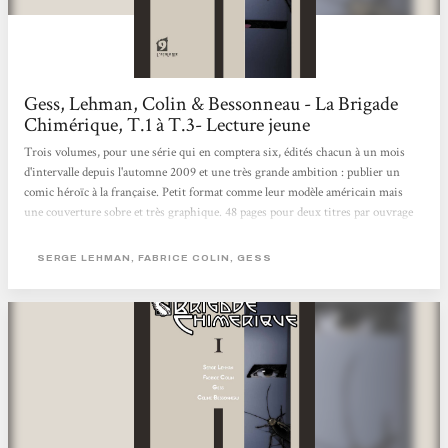
Gess, Lehman, Colin & Bessonneau - La Brigade
Chimérique, T.1 à T.3- Lecture jeune
Trois volumes, pour une série qui en comptera six, édités chacun à un mois
d'intervalle depuis l'automne 2009 et une très grande ambition : publier un
comic héroïc à la française. Petit format comme leur modèle américain mais
une couverture sobre et très graphique. 48 pages pour deux titres par ouvrage
(plus un prologue pour le tome 1). Peu de pages donc mais un contenu très
dense ! Aux commandes du scénario et associés pour la première fois dans une
SERGE LEHMAN, FABRICE COLIN, GESS
bande déssinée, Serge Lehman et Fabrice colin. Forts du constat de Serge
lehman qu'il n'existe plus de super-héros...