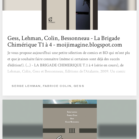
Gess, Lehman, Colin, Bessonneau - La Brigade
Chimérique T1 à 4 - moijimagine.blogspot.com
Je vous propose aujourd'hui une petite sélection de comics et BD qui m'ont plu
et que je souhaite faire connaître (même si certaines sont déjà des succès
d'édition!). (...) - LA BRIGADE CHIMERIQUE T.1 à 4 (série en cours), de
Lehman, Colin, Gess et Bessonneau, Editions de l'Atalante, 2009. Un comic
français de haut vol, rivalisant avec les anglo-saxons tant sur le contenu que la
forme mais basant son histoire juste avant la seconde guerre mondiale. Les
SERGE LEHMAN, FABRICE COLIN, GESS
super-héros et les super-vilains européens sont en pleine ébullition dans cette
période d'avant guerre où pouvoirs mystiques et super-sciences...