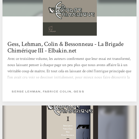
Gess, Lehman, Colin & Bessonneau - La Brigade
Chimérique III - Elbakin.net
Avec ce troisième volume, les auteurs confirment que leur essai est transformé,
nous laissant penser à chaque page un peu plus que nous avons affaire là à un
véritable coup de maître. Et tout cela en laissant de côté l'intrigue principale que
l'on avait cru voir se dessiner initialement, pour mieux nous faire découvrir la
fameuse Brigade donnant son nom à cette BD. Et le pari est réussi. On ne
n'ennuie pas une seule seconde pour autant en se concentrant sur la
SERGE LEHMAN, FABRICE COLIN, GESS
personnalité de Jean Séverac, en explorant sa psyché, son univers. Finalement,
l'épisode suivant nous projette à...