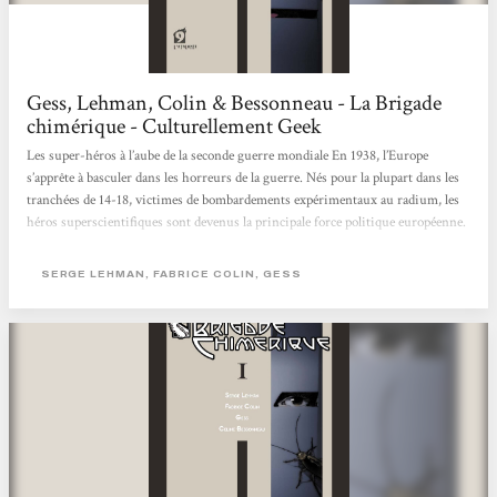
Gess, Lehman, Colin & Bessonneau - La Brigade
chimérique - Culturellement Geek
Les super-héros à l’aube de la seconde guerre mondiale En 1938, l’Europe
s’apprête à basculer dans les horreurs de la guerre. Nés pour la plupart dans les
tranchées de 14-18, victimes de bombardements expérimentaux au radium, les
héros superscientifiques sont devenus la principale force politique européenne.
En France, Saint-Clair, dit Le Nyctalope, allié à Giberne, l’Accélérateur
londonien, est le protecteur officiel de Paris, désigné dans des circonstances
SERGE LEHMAN, FABRICE COLIN, GESS
nébuleuses par la légendaire Marie Curie, fondatrice de l’Institut du...