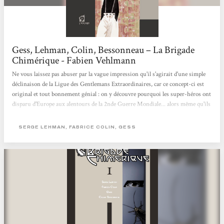
Gess, Lehman, Colin, Bessonneau – La Brigade
Chimérique - Fabien Vehlmann
Ne vous laissez pas abuser par la vague impression qu'il s'agirait d'une simple
déclinaison de la Ligue des Gentlemans Extraordinaires, car ce concept-ci est
original et tout bonnement génial : on y découvre pourquoi les super-héros ont
disparu d'Europe aux alentours de la 2nde Guerre Mondiale... alors même qu'ils
auraient pu connaître le même destin glorieux que leurs cousins américains
(Spiderman, Superman et autres Batman). Les deux scénaristes (Serge Lehman
SERGE LEHMAN, FABRICE COLIN, GESS
et Fabrice Colin) nous font donc découvrir une magnifique galerie de héros et
de méchants puisés dans la littérature fantastique...