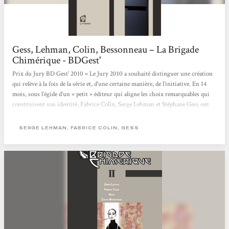
Gess, Lehman, Colin, Bessonneau – La Brigade
Chimérique - BDGest'
Prix du Jury BD Gest' 2010 « Le Jury 2010 a souhaité distinguer une création
qui relève à la fois de la série et, d’une certaine manière, de l’initiative. En 14
mois, sous l’égide d’un « petit » éditeur qui aligne les choix remarquables qui
construisent son identité, Fabrice Colin, Serge Lehman et Stéphane Gess ont
proposé un récit complet, composé un univers peuplé de super-héros évoluant
sur le continent européen au cours d’une période trouble. La conclusion de
SERGE LEHMAN, FABRICE COLIN, GESS
l’article publié à...