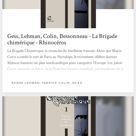
Gess, Lehman, Colin, Bessonneau - La Brigade
chimérique - Rhinocéros
La Brigade Chimérique: la revanche du feuilleton français Alors que Marie
Curie a confié le sort de Paris au Nyctalope, le tristement célèbre docteur
Mabuse fomente un plan machiavélique pour conquérir l’Europe. Les Joliot-
Curie, associés au héros de la Première Guerre mondiale, parviendront-ils à
contrer ce sinistre complot ? En relisant des feuilletons de l’entre-deux-guerres,
l’écrivain de science-fiction Serge Lehman s’était surpris à constater à quel
SERGE LEHMAN, FABRICE COLIN, GESS
point la littérature française regorgeait de personnages hauts en couleur,
largement...