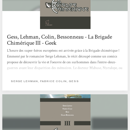
Gess, Lehman, Colin, Bessonneau - La Brigade
Chimérique III - Geek
L'heure des super-héros européens est arrivée grâce à la Brigade chimérique !
Emmené par le romancier Serge Lehman, le récit découpé comme un comics
propose de découvrir la vie et l'oeuvre de ces surhommes dans l'entre-deux-
guerres avant leur disparition des mémoires. Le docteur Mabuse, Nyctalope, ou
Marie Curie s'en donnent ainsi à coeur joie sur le vieu continent déchiré. Mise
en scène par un Gess au trait "mignolesque", l'aventure est une immanquable
SERGE LEHMAN, FABRICE COLIN, GESS
du moment S.F. Geek n° 4, Novembre-Décembre 2009.