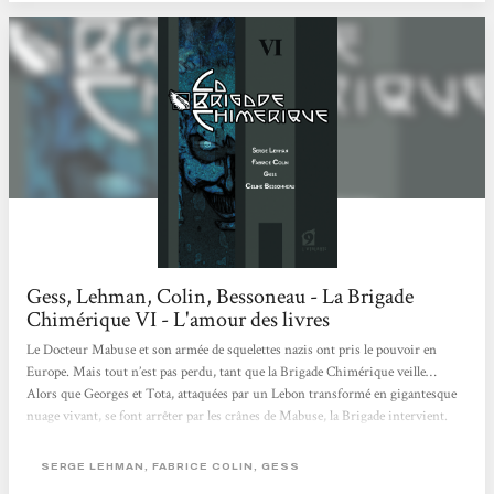
Gess, Lehman, Colin, Bessoneau - La Brigade
Chimérique VI - L'amour des livres
Le Docteur Mabuse et son armée de squelettes nazis ont pris le pouvoir en
Europe. Mais tout n’est pas perdu, tant que la Brigade Chimérique veille…
Alors que Georges et Tota, attaquées par un Lebon transformé en gigantesque
nuage vivant, se font arrêter par les crânes de Mabuse, la Brigade intervient.
Dans un format comics, la série raconte les aventures de super-héros européens
: des humains que la guerre des tranchées, en 14-18, a transformé… Un univers
SERGE LEHMAN, FABRICE COLIN, GESS
riche et intrigant qui trouve ici sa conclusion.