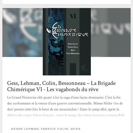
Gess, Lehman, Colin, Bessonneau – La Brigade
Chimérique VI - Les vagabonds du rêve
Le Grand Nocturne clôt quant à lui la saga d’une façon étonnante. C’est la fin
des surhommes et la venue d’une guerre conventionnelle. Même Hitler (vu de
dos) pointe cette fois le bout de ses moustaches ! Dans le camp allié, après la
défaite des super-héros français, vient le temps des héros humains comme Bob
Morane ou Francis Blake (génial double clin d’œil à des chefs d’œuvre de la
littérature et de la B.D populaires !). On a même droit à une apparition
SERGE LEHMAN, FABRICE COLIN, GESS