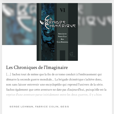
Ressusciter...
Les Chroniques de l'Imaginaire
[…] Sachez tout de même que la fin de ce tome conduit à l'embrasement qui
démarre la seconde guerre mondiale... La brigade chimérique s'achève donc,
non sans laisser entrevoir une encyclopédie qui reprend l'univers de la série.
Sachez également que cette aventure ne date pas d'aujourd'hui, puisqu'elle est la
reprise d'une aventure parue initialement entre les deux guerres, il y a bien
longtemps... Côté scénario, cela aura été fluide de bout en bout, et surtout
magnifiquement mis en image par Gess et Céline Bessonneau. Certaines pages
SERGE LEHMAN, FABRICE COLIN, GESS
sont monumentales de détails et de mouvements, avec...