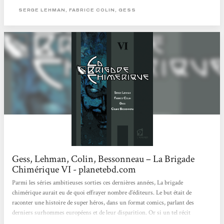
(Spiderman, Superman et autres Batman). Les deux scénaristes (Serge Lehman
SERGE LEHMAN, FABRICE COLIN, GESS
et Fabrice Colin) nous font donc découvrir une magnifique galerie de héros et
de méchants puisés dans la littérature fantastique...
Gess, Lehman, Colin, Bessonneau – La Brigade
Chimérique VI - planetebd.com
Parmi les séries ambitieuses sorties ces dernières années, La brigade
chimérique aurait eu de quoi effrayer nombre d’éditeurs. Le but était de
raconter une histoire de super héros, dans un format comics, parlant des
derniers surhommes européens et de leur disparition. Or si un tel récit
semblait une véritable gageure à mettre en place, Serge Lehman et Fabrice Colin