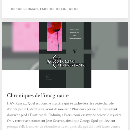
résistance. La Brigade chimérique est plus qu'une simple fiction. C'est une
plongée archéologique au coeur de l'imaginaire mutilé de l'Europe. Une
SERGE LEHMAN, FABRICE COLIN, GESS
tentative pour reconstituer ce qui nous est arrivé il y a soixante-dix ans - pour
comprendre comment nous avons perdu le pouvoir homérique d'exprimer...
Chroniques de l'imaginaire
HAV Russe… Quel est donc le mystère qui se cache derrière cette charade
donnée par le Cafard juste avant de mourir ? Plusieurs personnes travaillent
d’arrache pied à l’institut du Radium, à Paris, pour essayer de percer le mystère.
On y retrouve notamment Jean Séverac, ainsi que George Spad qui devient
presque folle à essayer de résoudre cette énigme, elle qui doit déjà lutter contre