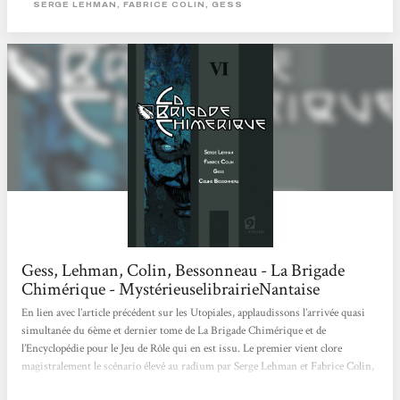
SERGE LEHMAN, FABRICE COLIN, GESS
: Lebon abattant son gigantesque poing sur le sol crie "A ton tour de souffrir !",
les armes à feu font des "Krak !" et des "Buda...
Gess, Lehman, Colin, Bessonneau - La Brigade
Chimérique - MystérieuselibrairieNantaise
En lien avec l’article précédent sur les Utopiales, applaudissons l’arrivée quasi
simultanée du 6ème et dernier tome de La Brigade Chimérique et de
l’Encyclopédie pour le Jeu de Rôle qui en est issu. Le premier vient clore
magistralement le scénario élevé au radium par Serge Lehman et Fabrice Colin,
maturé dans la Chambre Ardente par Gess et Céline Bessoneau. Le tout est