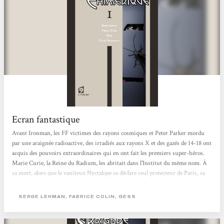
Ecran fantastique
Avant Ironman, les FF victimes des rayons cosmiques et Peter Parker mordu
par une araignée radioactive, des irradiés aux rayons X et des gazés de 14-18 ont
acquis des pouvoirs extraordinaires qui en ont fait les premiers super-héros.
Marie Curie, la Reine du Radium, les abritait dans l'Institut du même nom. À
sa mort, alors que le vaniteux Nyctalope se déclare seul protecteur de Paris, sa
fille Irène et son mari Frédéric Joliot reprennent le flambeau tout en s'alliant
aux surhommes en armure de Nous Autres, le groupe moscovite dirigé par le
SERGE LEHMAN, FABRICE COLIN, GESS
Grand Frère. Ils s'opposent aux projets du sinistre Docteur M, redoutable...