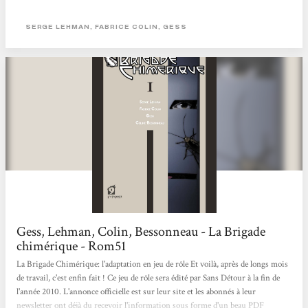
capitales pour l'avenir... Cette fois-ci le voile se lève sur Nous autres et sur la
ville de Metropolis où Mabuse semble avoir réussi à créer l'impossible. Le
SERGE LEHMAN, FABRICE COLIN, GESS
Nyctalope aveuglé par sa propre personne finit par réaliser trop tard que Nous
autres ne s'alliera jamais avec...
Gess, Lehman, Colin, Bessonneau - La Brigade
chimérique - Rom51
La Brigade Chimérique: l'adaptation en jeu de rôle Et voilà, après de longs mois
de travail, c'est enfin fait ! Ce jeu de rôle sera édité par Sans Détour à la fin de
l'année 2010. L'annonce officielle est sur leur site et les abonnés à leur
newsletter ont déjà du recevoir l'information sous forme d'un beau PDF