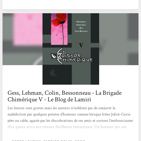
ressent, à fleur de peau : « J’ai renoué avec des émotions d’enfant, les contes et
légendes,...
Gess, Lehman, Colin, Bessonneau - La Brigade
Chimérique V - Le Blog de Lamiri
Les heures sont graves mais les auteurs n'oublient pas de conjurer la
malédiction par quelques pointes d'humour comme lorsque Irène Joliot-Curie
pète un cable, agacée par les élucubrations de ses amis et surtout l'enthousiasme
d'un gamin accro aux romans-feuilletons fantastiques. Un humour qui sait
aussi se noircir, à l'image de cette remarque d'une gueule cassée de 14-18. La
séance au club de l'Hypermonde permet de réunir quelques hautes figures de la