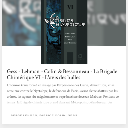
Gess - Lehman - Colin & Bessonneau - La Brigade
Chimérique VI - L'avis des bulles
L'homme transformé en nuage par l'expérience des Curie, devient fou, et se
retourne contre le Nyctalope, le défenseur de Paris, avant d'être abattus par les
crânes, les agents du mégalomane et suprématiste docteur Mabuse. Pendant ce
temps, la Brigade chimérique prend d'assaut Métropolis, défendue par des
légions de crânes, fermement décidée à arrêter le dangereux docteur... Avec ce
tome 6 s'achève la saga de la désormais mythique Brigade chimérique, où
SERGE LEHMAN, FABRICE COLIN, GESS
comment des auteurs talentueux rendent hommage aux super-héros de la
culture populaire...