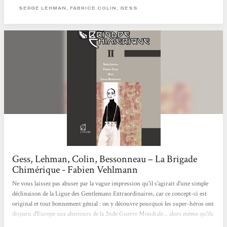
SERGE LEHMAN, FABRICE COLIN, GESS
Gess, Lehman, Colin, Bessonneau – La Brigade
Chimérique - Fabien Vehlmann
Ne vous laissez pas abuser par la vague impression qu'il s'agirait d'une simple
déclinaison de la Ligue des Gentlemans Extraordinaires, car ce concept-ci est
original et tout bonnement génial : on y découvre pourquoi les super-héros ont
disparu d'Europe aux alentours de la 2nde Guerre Mondiale... alors même qu'ils
auraient pu connaître le même destin glorieux que leurs cousins américains