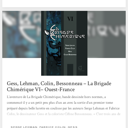
normal que l'on pouvait attendre depuis le début de la série, la fameuse fin des
super-héros européens. Et...
Gess, Lehman, Colin, Bessonneau – La Brigade
Chimérique VI– Ouest-France
L’aventure de La Brigade Chimérique, bande dessinée hors normes, a
commencé il y a un petit peu plus d’un an avec la sortie d’un premier tome
préparé depuis belle lurette en coulisse par les auteurs Serge Lehman et Fabrice
Colin, le dessinateur Gess et la coloriste Céline Bessonneau. « C’est trois ans de
boulot, 10 pages dessinées par mois, qui ont pris fin en juin dernier », raconte
Gess à l’occasion de la sortie du 6e et dernier tome. Son attachement au projet se
SERGE LEHMAN, FABRICE COLIN, GESS