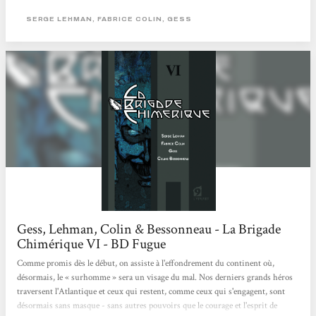
de la superscience. Ces derniers épisodes sont franchement marquants. Restent
en tête d’une part cette photo de famille de tous les surhommes européens, que
SERGE LEHMAN, FABRICE COLIN, GESS
le lecteur n’aura pas vraiment eu le temps de connaître,...
Gess, Lehman, Colin & Bessonneau - La Brigade
Chimérique VI - BD Fugue
Comme promis dès le début, on assiste à l'effondrement du continent où,
désormais, le « surhomme » sera un visage du mal. Nos derniers grands héros
traversent l'Atlantique et ceux qui restent, comme ceux qui s'engagent, sont
désormais sans masque - sans autres pouvoirs que le courage et l'esprit de