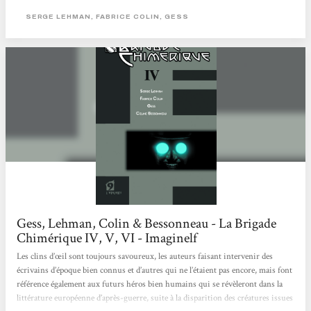
ont relevé le défi haut la main. Leur univers est riche et intrigant, multipliant
SERGE LEHMAN, FABRICE COLIN, GESS
les références à Wells, Jean Ray et Fritz Lang (entre autre) durant les 6 tomes de
leur œuvre. L’inspiration...
Gess, Lehman, Colin & Bessonneau - La Brigade
Chimérique IV, V, VI - Imaginelf
Les clins d’œil sont toujours savoureux, les auteurs faisant intervenir des
écrivains d’époque bien connus et d’autres qui ne l’étaient pas encore, mais font
référence également aux futurs héros bien humains qui se révèleront dans la
littérature européenne d’après-guerre, suite à la disparition des créatures issues