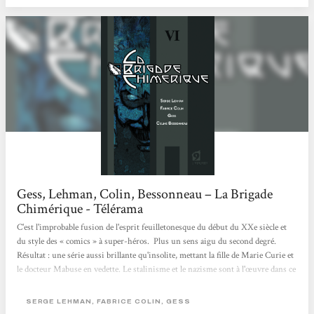
Gess, Lehman, Colin, Bessonneau – La Brigade
Chimérique - Télérama
C'est l'improbable fusion de l'esprit feuilletonesque du début du XXe siècle et
du style des « comics » à super-héros. Plus un sens aigu du second degré.
Résultat : une série aussi brillante qu'insolite, mettant la fille de Marie Curie et
le docteur Mabuse en vedette. Le stalinisme et le nazisme sont à l'œuvre dans ce
récit situé dans les années 1930, placé sous la double influence de Kafka et de
Fritz Lang. Savoureux.
SERGE LEHMAN, FABRICE COLIN, GESS