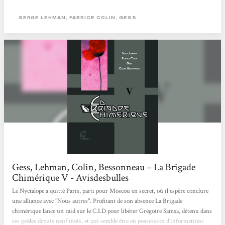
ses voix mystérieuses qui lui vrillent parfois l’esprit… Mais la relative
tranquillité part en lambeaux lorsqu’Irène Curie reçoit une photo : Nous
SERGE LEHMAN, FABRICE COLIN, GESS
Autres, la crème...
Gess, Lehman, Colin, Bessonneau – La Brigade
Chimérique V - Avisdesbulles
Le Nyctalope a quitté Paris, parti pour Moscou en secret, où il espère conclure
une alliance avec "Nous autres". Profitant de son absence La Brigade
chimérique lance un raid sur le C.I.D pour libérer Grégoire Samsa, détenu dans
ses geôles depuis neuf mois, et qui semble être en possession d'informations