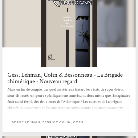
Gess, Lehman, Colin & Bessonneau - La Brigade
chimérique - Nouveau regard
Mais en fin de compte, par quel mystérieux hasard les récits de super-héros
sont-ils restés un genre spécifiquement américain, alors même que l’imaginaire
était aussi fertile des deux côtés de l’Atlantique ? Les auteurs de La brigade
chimérique apportent enfin une réponse convaincante à ce questionnement
lancinant, en mettant en scène des super-héros issus de la littérature française,
et en expliquant pourquoi ils ont disparu à l’issue de la Deuxième Guerre
SERGE LEHMAN, FABRICE COLIN, GESS
Mondiale. Un tour de force ! Nouveau regard