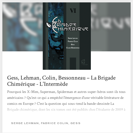
Gess, Lehman, Colin, Bessonneau – La Brigade
Chimérique - L'Intermède
Pourquoi les X-Men, Superman, Spiderman et autres super-héros sont-ils tous
américains ? Qu'est-ce qui a empêché l'émergence d'une véritable littérature de
comics en Europe ? C'est la question qui sous-tend la bande-dessinée La
Brigade chimérique, dont les six tomes ont été publiés chez l'Atalante de 2009 à
2010. Elle a clos son cycle en décembre dernier et voit aujourd'hui paraître aux
éditions Sans-Détour L'Encyclopédie et le Jeu de rôle permettant la mise en
SERGE LEHMAN, FABRICE COLIN, GESS
scène créative des lieux, des concepts et des personnages de La Brigade.