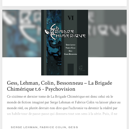
déflorer en quelqeus phrases, il s'agit clairement d'un OVNI qui traverse nos
librairies dans un flash lumineux. À cheval des deux côtés...
Gess, Lehman, Colin, Bessonneau – La Brigade
Chimérique t.6 - Psychovision
Ce sixième et dernier tome de La Brigade Chimérique est donc celui où le
monde de fiction imaginé par Serge Lehman et Fabrice Colin va laisser place au
monde réel, ou plutôt devrait-ton dire que l'uchronie va devenir la réalité par
un habile tour de passe-passe qui donnera tout son sens à la série. Puis, il ne
s'agit finalement que d'une ultime transformation dans une série qui en
contient déjà beaucoup, même si la dernière n'est logiquement que le retour à la
SERGE LEHMAN, FABRICE COLIN, GESS