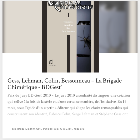
Gess, Lehman, Colin, Bessonneau – La Brigade
Chimérique - BDGest'
Prix du Jury BD Gest' 2010 « Le Jury 2010 a souhaité distinguer une création
qui relève à la fois de la série et, d’une certaine manière, de l’initiative. En 14
mois, sous l’égide d’un « petit » éditeur qui aligne les choix remarquables qui
construisent son identité, Fabrice Colin, Serge Lehman et Stéphane Gess ont
proposé un récit complet, composé un univers peuplé de super-héros évoluant
sur le continent européen au cours d’une période trouble. La conclusion de
SERGE LEHMAN, FABRICE COLIN, GESS
l’article publié à...