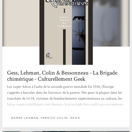
Gess, Lehman, Colin & Bessonneau - La Brigade
chimérique - Culturellement Geek
Les super-héros à l’aube de la seconde guerre mondiale En 1938, l’Europe
s’apprête à basculer dans les horreurs de la guerre. Nés pour la plupart dans les
tranchées de 14-18, victimes de bombardements expérimentaux au radium, les
héros superscientifiques sont devenus la principale force politique européenne.
En France, Saint-Clair, dit Le Nyctalope, allié à Giberne, l’Accélérateur
londonien, est le protecteur officiel de Paris, désigné dans des circonstances
SERGE LEHMAN, FABRICE COLIN, GESS
nébuleuses par la légendaire Marie Curie, fondatrice de l’Institut du...