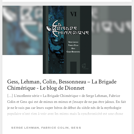
Gess, Lehman, Colin, Bessonneau – La Brigade
Chimérique - Le blog de Dionnet
[…] L’excellente série « La Brigade Chimérique » de Serge Lehman, Fabrice
Colin et Gess qui est de mieux en mieux et j’essaye de ne pas être jaloux. En fait
je ne le suis pas car leurs super héros de début du siècle nés de la mythologie
populaire n’ont rien à voir avec les miens mais la synchronicité est une chose
curieuse. Pourquoi les français se mettent-ils à faire du super héros
maintenant? presque tous en même temps car je sais qu’il y en aura d’autres.
SERGE LEHMAN, FABRICE COLIN, GESS
Mystère. Ladite « Brigade Chimérique » d’ailleurs...