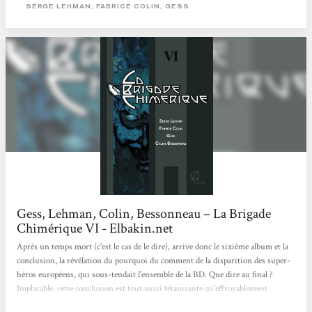
publié aux éditions L’Atalante. Pour ceux qui auraient eu la malchance de
SERGE LEHMAN, FABRICE COLIN, GESS
passer à côté de cette formidable série, en voici le résumé. Alors que...
Gess, Lehman, Colin, Bessonneau – La Brigade
Chimérique VI - Elbakin.net
Après un temps mort (c'est le cas de le dire), arrive donc le sixième album et la
conclusion, la révélation du pourquoi du comment de la disparition des super-
héros européens, qui sous-tendait l'ensemble de la BD. Que dire au final ?
Implacable, cette conclusion est tout aussi tétanisante qu'effroyablement
logique, en poussant dans ses derniers retranchements les mécanismes internes