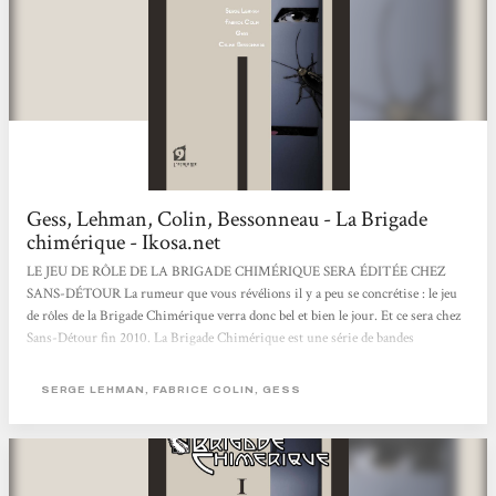
Gess, Lehman, Colin, Bessonneau - La Brigade
chimérique - Ikosa.net
LE JEU DE RÔLE DE LA BRIGADE CHIMÉRIQUE SERA ÉDITÉE CHEZ
SANS-DÉTOUR La rumeur que vous révélions il y a peu se concrétise : le jeu
de rôles de la Brigade Chimérique verra donc bel et bien le jour. Et ce sera chez
Sans-Détour fin 2010. La Brigade Chimérique est une série de bandes
dessinées française fortement influencée par l’esprit des comics US. 4 volumes
sont déjà parus chez l’Atalante. Son traitement original du thème des super-
SERGE LEHMAN, FABRICE COLIN, GESS
héros et sa période historique (l’entre-deux-guerres), encore peu explorée,
semblaient...