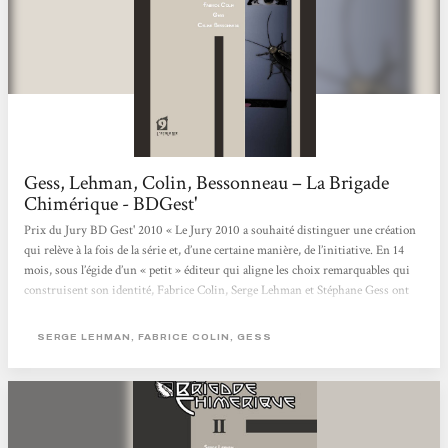
Gess, Lehman, Colin, Bessonneau – La Brigade
Chimérique - BDGest'
Prix du Jury BD Gest' 2010 « Le Jury 2010 a souhaité distinguer une création
qui relève à la fois de la série et, d’une certaine manière, de l’initiative. En 14
mois, sous l’égide d’un « petit » éditeur qui aligne les choix remarquables qui
construisent son identité, Fabrice Colin, Serge Lehman et Stéphane Gess ont
proposé un récit complet, composé un univers peuplé de super-héros évoluant
sur le continent européen au cours d’une période trouble. La conclusion de
SERGE LEHMAN, FABRICE COLIN, GESS
l’article publié à...