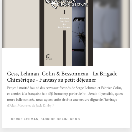
Gess, Lehman, Colin & Bessonneau - La Brigade
Chimérique - Fantasy au petit déjeuner
Projet à moitié fou né des cerveaux féconds de Serge Lehman et Fabrice Colin,
ce comics à la française fait déjà beaucoup parler de lui. Serait-il possible, qu'en
notre belle contrée, nous ayons enfin droit à une oeuvre digne de l'héritage
d'Alan Moore et de Jack Kirby ?
SERGE LEHMAN, FABRICE COLIN, GESS