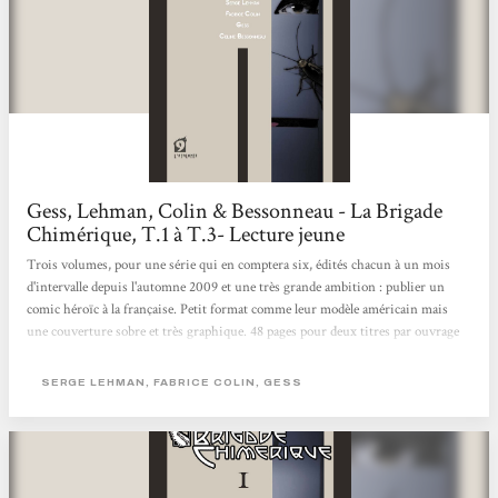
Gess, Lehman, Colin & Bessonneau - La Brigade
Chimérique, T.1 à T.3- Lecture jeune
Trois volumes, pour une série qui en comptera six, édités chacun à un mois
d'intervalle depuis l'automne 2009 et une très grande ambition : publier un
comic héroïc à la française. Petit format comme leur modèle américain mais
une couverture sobre et très graphique. 48 pages pour deux titres par ouvrage
(plus un prologue pour le tome 1). Peu de pages donc mais un contenu très
dense ! Aux commandes du scénario et associés pour la première fois dans une
SERGE LEHMAN, FABRICE COLIN, GESS
bande déssinée, Serge Lehman et Fabrice colin. Forts du constat de Serge
lehman qu'il n'existe plus de super-héros...