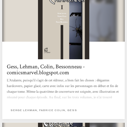
Gess, Lehman, Colin, Bessonneau -
comicsmarvel.blogspot.com
L'Atalante, puisqu'il s'agit de cet éditeur, a bien fait les choses : élégantes
hardcovers, papier glacé, carte avec infos sur les personnages en début et fin de
chaque tome. Même la quatrième de couverture est soignée, avec illustration et
résumé pour chaque épisode. Au final, sur les trois volumes, je n'ai trouvé
qu'une méchante erreur de concordance des temps et un petit décalage, sur une
case, au niveau du lettrage. Autant dire rien du tout en comparaison de certains
SERGE LEHMAN, FABRICE COLIN, GESS
sagouins de l'édition. Une belle aventure, profondément et intelligemment
ancrée dans l'Histoire et les...