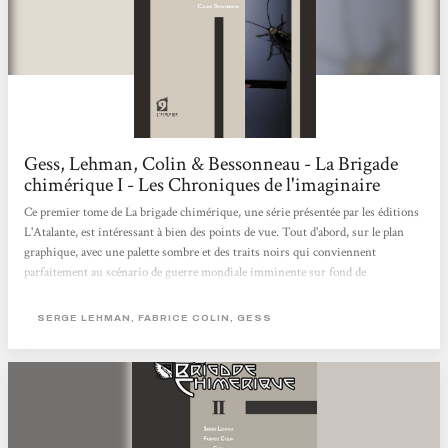
Gess, Lehman, Colin & Bessonneau - La Brigade
chimérique I - Les Chroniques de l'imaginaire
Ce premier tome de La brigade chimérique, une série présentée par les éditions
L'Atalante, est intéressant à bien des points de vue. Tout d'abord, sur le plan
graphique, avec une palette sombre et des traits noirs qui conviennent
parfaitement au scénario de guerre mondiale imminente sur fond de
contrebande nazie. Le format du livre est également original, et on a
l'impression d'avoir un bon comics entre les mains. Côté scénario, nous ne
SERGE LEHMAN, FABRICE COLIN, GESS
sommes pas en reste : nous avons droit à une brève présentation des
personnages principaux, qui aide forcément à la compréhension...