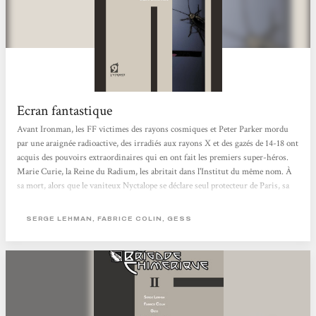
Ecran fantastique
Avant Ironman, les FF victimes des rayons cosmiques et Peter Parker mordu
par une araignée radioactive, des irradiés aux rayons X et des gazés de 14-18 ont
acquis des pouvoirs extraordinaires qui en ont fait les premiers super-héros.
Marie Curie, la Reine du Radium, les abritait dans l'Institut du même nom. À
sa mort, alors que le vaniteux Nyctalope se déclare seul protecteur de Paris, sa
fille Irène et son mari Frédéric Joliot reprennent le flambeau tout en s'alliant
aux surhommes en armure de Nous Autres, le groupe moscovite dirigé par le
SERGE LEHMAN, FABRICE COLIN, GESS
Grand Frère. Ils s'opposent aux projets du sinistre Docteur M, redoutable...