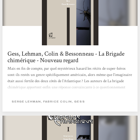
Gess, Lehman, Colin & Bessonneau - La Brigade
chimérique - Nouveau regard
Mais en fin de compte, par quel mystérieux hasard les récits de super-héros
sont-ils restés un genre spécifiquement américain, alors même que l’imaginaire
était aussi fertile des deux côtés de l’Atlantique ? Les auteurs de La brigade
chimérique apportent enfin une réponse convaincante à ce questionnement
lancinant, en mettant en scène des super-héros issus de la littérature française,
et en expliquant pourquoi ils ont disparu à l’issue de la Deuxième Guerre
SERGE LEHMAN, FABRICE COLIN, GESS
Mondiale. Un tour de force ! Nouveau regard