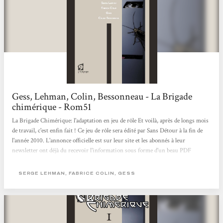
Gess, Lehman, Colin, Bessonneau - La Brigade
chimérique - Rom51
La Brigade Chimérique: l'adaptation en jeu de rôle Et voilà, après de longs mois
de travail, c'est enfin fait ! Ce jeu de rôle sera édité par Sans Détour à la fin de
l'année 2010. L'annonce officielle est sur leur site et les abonnés à leur
newsletter ont déjà du recevoir l'information sous forme d'un beau PDF
donnant quelques détails. Cette adaptation a été rendue possible grâce à
plusieurs personnes : - Tout d'abord les auteurs de la BD eux-même (alias le
SERGE LEHMAN, FABRICE COLIN, GESS
Club de l'Hypermonde) : Fabrice Colin que j'ai contacté en premier et qui s'est...