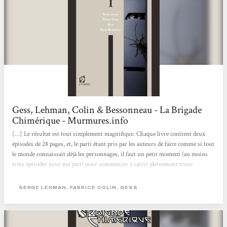
Gess, Lehman, Colin & Bessonneau - La Brigade
Chimérique - Murmures.info
[…] Le résultat est tout simplement magnifique. Chaque livre contient deux
épisodes de 28 pages, et, le parti étant pris par les auteurs de faire comme si tout
le monde connaissait déjà les personnages, il faut un petit moment (au moins
trois épisodes pour ma part) pour commencer à saisir pleinement toute
l'intrigue. La présentation des albums est superbe, le format rappelant celui des
comics américains, et les couvertures (du livre comme de chacun des épisodes)
SERGE LEHMAN, FABRICE COLIN, GESS
sont splendides. Le dessin de Gess évolue dans un style un peu comics-vieillot
qui colle parfaitement au contexte et tranche avec celui...