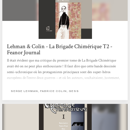
Lehman & Colin - La Brigade Chimérique T2 -
Feanor Journal
Il était évident que ma critique du premier tome de La Brigade Chimérique
avait été on ne peut plus enthousiaste ! Il faut dire que cette bande dessinée
semi-uchronique où les protagonistes principaux sont des super-héros
européens de l’entre deux guerres – et où les auteurs, souhaitaient, justement,
nous expliquer pourquoi ceux-ci, contrairement à ceux d’outre-Atlantique, ont
disparu – avait tout pour plaire et au vu du résultat du premier volume, cela
SERGE LEHMAN, FABRICE COLIN, GESS
semblait fort bien partit ! Et pour ce qui est du second volume de La Brigade
Chimérique, force est de constater qu’il est...