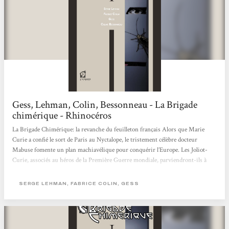
Gess, Lehman, Colin, Bessonneau - La Brigade
chimérique - Rhinocéros
La Brigade Chimérique: la revanche du feuilleton français Alors que Marie
Curie a confié le sort de Paris au Nyctalope, le tristement célèbre docteur
Mabuse fomente un plan machiavélique pour conquérir l’Europe. Les Joliot-
Curie, associés au héros de la Première Guerre mondiale, parviendront-ils à
contrer ce sinistre complot ? En relisant des feuilletons de l’entre-deux-guerres,
l’écrivain de science-fiction Serge Lehman s’était surpris à constater à quel
SERGE LEHMAN, FABRICE COLIN, GESS
point la littérature française regorgeait de personnages hauts en couleur,
largement...