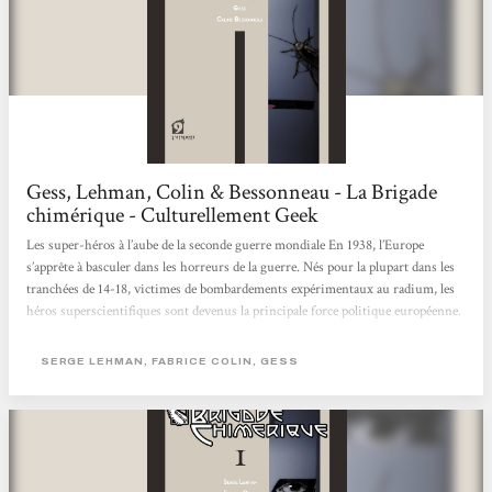
Gess, Lehman, Colin & Bessonneau - La Brigade
chimérique - Culturellement Geek
Les super-héros à l’aube de la seconde guerre mondiale En 1938, l’Europe
s’apprête à basculer dans les horreurs de la guerre. Nés pour la plupart dans les
tranchées de 14-18, victimes de bombardements expérimentaux au radium, les
héros superscientifiques sont devenus la principale force politique européenne.
En France, Saint-Clair, dit Le Nyctalope, allié à Giberne, l’Accélérateur
londonien, est le protecteur officiel de Paris, désigné dans des circonstances
SERGE LEHMAN, FABRICE COLIN, GESS
nébuleuses par la légendaire Marie Curie, fondatrice de l’Institut du...