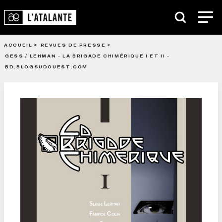
ACCUEIL
REVUES DE PRESSE
GESS / LEHMAN - LA BRIGADE CHIMÉRIQUE I ET II -
BD.BLOGSUDOUEST.COM