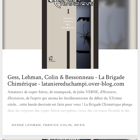
Gess, Lehman, Colin & Bessonneau - La Brigade
Chimérique - lataniereduchampi.over-blog.com
Amateurs de super-héros, de steampunk, de Jules VERNE, d'Histoire,
d'histoires, de l'esprit qui anima les feuilletonnistes du début du XXième
siècle... cette bande dessinée est faite pour vous ! La Brigade Chimérique plonge
dans les origines des super-héros européens, issus des cerveaux féconds et des
imaginations débordantes d'une multitude d'auteurs. Serge LEHMAN,
initiateur du projet, décrit avec passion et détails cette histoire au long cours
SERGE LEHMAN, FABRICE COLIN, GESS
nourrie d'anecdotes et de grands noms. Fabrice COLIN, auteur protéiforme
passé par la case "jeux de rôles", lui prête main-forte. GESS, dessinateur...