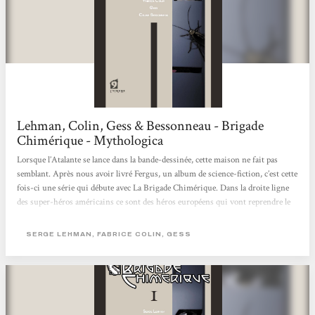
Lehman, Colin, Gess & Bessonneau - Brigade
Chimérique - Mythologica
Lorsque l’Atalante se lance dans la bande-dessinée, cette maison ne fait pas
semblant. Après nous avoir livré Fergus, un album de science-fiction, c’est cette
fois-ci une série qui débute avec La Brigade Chimérique. Dans la droite ligne
des super-héros américains ce sont des héros européens qui vont reprendre le
flambeau dans un monde bercé de Guerre Froide. Atypique, cet album l’est
assurément. Cela s’explique entre autre par les deux auteurs : Serge Lehman et
SERGE LEHMAN, FABRICE COLIN, GESS
Fabrice Colin qui sont des trublions bien connus de la scène de l’imaginaire.
Des héros...