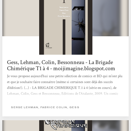
Gess, Lehman, Colin, Bessonneau - La Brigade
Chimérique T1 à 4 - moijimagine.blogspot.com
Je vous propose aujourd'hui une petite sélection de comics et BD qui m'ont plu
et que je souhaite faire connaître (même si certaines sont déjà des succès
d'édition!). (...) - LA BRIGADE CHIMERIQUE T.1 à 4 (série en cours), de
Lehman, Colin, Gess et Bessonneau, Editions de l'Atalante, 2009. Un comic
français de haut vol, rivalisant avec les anglo-saxons tant sur le contenu que la
forme mais basant son histoire juste avant la seconde guerre mondiale. Les
SERGE LEHMAN, FABRICE COLIN, GESS
super-héros et les super-vilains européens sont en pleine ébullition dans cette
période d'avant guerre où pouvoirs mystiques et super-sciences...