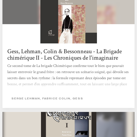
Gess, Lehman, Colin & Bessonneau - La Brigade
chimérique II - Les Chroniques de l'imaginaire
Ce second tome de La brigade Chimérique confirme tout le bien que pouvait
laisser entrevoir le grand frère : on retrouve un scénario soigné, qui dévoile ses
secrets dans un bon rythme : la formule reprenant deux épisodes par tome est
bonne, et permet d'en apprendre suffisamment, tout en laissant une large place
aux mystères qui trouveront des réponses par la suite. Côté graphique, on
retrouve les traits nerveux et tout en mouvement qui faisaient déjà mouche
SERGE LEHMAN, FABRICE COLIN, GESS
dans le tome précédent : rien à redire de ce côté-là, surtout avec les quelques
effets spéciaux que...