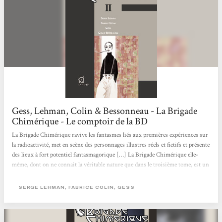
Gess, Lehman, Colin & Bessonneau - La Brigade
Chimérique - Le comptoir de la BD
La Brigade Chimérique ravive les fantasmes liés aux premières expériences sur
la radioactivité, met en scène des personnages illustres réels et fictifs et présente
des lieux à fort potentiel fantasmagorique […] La Brigade Chimérique elle-
même, dont on ne connait la véritable nature que dans le troisième tome, est un
carré de personnages antagonistes pourvus de super pouvoirs : la vie et la mort,
l’humanité et la bestialité. Il est difficile de raconter l’histoire de cette série,
SERGE LEHMAN, FABRICE COLIN, GESS
dont le style graphique emprunte tout à la fois à...