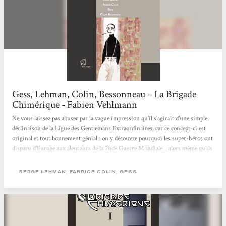
Gess, Lehman, Colin, Bessonneau – La Brigade
Chimérique - Fabien Vehlmann
Ne vous laissez pas abuser par la vague impression qu'il s'agirait d'une simple
déclinaison de la Ligue des Gentlemans Extraordinaires, car ce concept-ci est
original et tout bonnement génial : on y découvre pourquoi les super-héros ont
disparu d'Europe aux alentours de la 2nde Guerre Mondiale... alors même qu'ils
auraient pu connaître le même destin glorieux que leurs cousins américains
(Spiderman, Superman et autres Batman). Les deux scénaristes (Serge Lehman
SERGE LEHMAN, FABRICE COLIN, GESS
et Fabrice Colin) nous font donc découvrir une magnifique galerie de héros et
de méchants puisés dans la littérature fantastique...