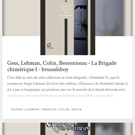
Gess, Lehman, Colin, Bessonneau - La Brigade
chimérique I - brusselsboy
C’est déjà au sein de cette collection au nom éloquent, «Flambant 9», que le
romancier Serge Lehman (Le livre des ombres, Chasseurs de chimères) faisait il
n’y a pas si longtemps ses premiers pas sur le marché de la bande dessinée avec
une histoire de science-fiction assez brillante, intitulée La saison de la
couloeuvre. C’est à nouveau au sein de la maison d’édition L’Atalante, mais
accompagné de Fabrice Collin (« Tir Nan Og ») en tant que co-scénariste, que
SERGE LEHMAN, FABRICE COLIN, GESS
l’auteur récidive, proposant cette fois un récit de super-héros se déroulant...