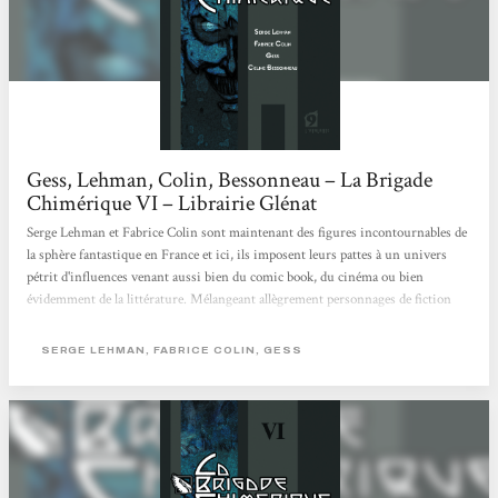
Gess, Lehman, Colin, Bessonneau – La Brigade
Chimérique VI – Librairie Glénat
Serge Lehman et Fabrice Colin sont maintenant des figures incontournables de
la sphère fantastique en France et ici, ils imposent leurs pattes à un univers
pétrit d'influences venant aussi bien du comic book, du cinéma ou bien
évidemment de la littérature. Mélangeant allègrement personnages de fiction
(tel le Passe Muraille) que réels (Les Joliot-Curie), la Brigade chimérique se
présente comme une superbe fresque mais dont l'histoire ne se laisse pas
SERGE LEHMAN, FABRICE COLIN, GESS
déflorer en quelqeus phrases, il s'agit clairement d'un OVNI qui traverse nos
librairies dans un flash lumineux. À cheval des deux côtés...