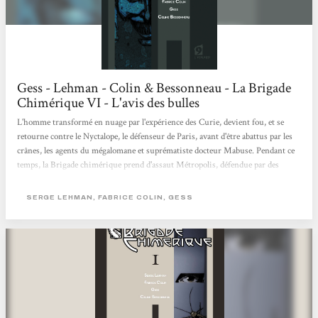
Gess - Lehman - Colin & Bessonneau - La Brigade
Chimérique VI - L'avis des bulles
L'homme transformé en nuage par l'expérience des Curie, devient fou, et se
retourne contre le Nyctalope, le défenseur de Paris, avant d'être abattus par les
crânes, les agents du mégalomane et suprématiste docteur Mabuse. Pendant ce
temps, la Brigade chimérique prend d'assaut Métropolis, défendue par des
légions de crânes, fermement décidée à arrêter le dangereux docteur... Avec ce
tome 6 s'achève la saga de la désormais mythique Brigade chimérique, où
SERGE LEHMAN, FABRICE COLIN, GESS
comment des auteurs talentueux rendent hommage aux super-héros de la
culture populaire...