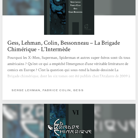
Gess, Lehman, Colin, Bessonneau – La Brigade
Chimérique - L'Intermède
Pourquoi les X-Men, Superman, Spiderman et autres super-héros sont-ils tous
américains ? Qu'est-ce qui a empêché l'émergence d'une véritable littérature de
comics en Europe ? C'est la question qui sous-tend la bande-dessinée La
Brigade chimérique, dont les six tomes ont été publiés chez l'Atalante de 2009 à
2010. Elle a clos son cycle en décembre dernier et voit aujourd'hui paraître aux
éditions Sans-Détour L'Encyclopédie et le Jeu de rôle permettant la mise en
SERGE LEHMAN, FABRICE COLIN, GESS
scène créative des lieux, des concepts et des personnages de La Brigade.
Ressusciter...