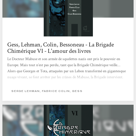
Gess, Lehman, Colin, Bessoneau - La Brigade
Chimérique VI - L'amour des livres
Le Docteur Mabuse et son armée de squelettes nazis ont pris le pouvoir en
Europe. Mais tout n’est pas perdu, tant que la Brigade Chimérique veille…
Alors que Georges et Tota, attaquées par un Lebon transformé en gigantesque
nuage vivant, se font arrêter par les crânes de Mabuse, la Brigade intervient.
Dans un format comics, la série raconte les aventures de super-héros européens
: des humains que la guerre des tranchées, en 14-18, a transformé… Un univers
SERGE LEHMAN, FABRICE COLIN, GESS
riche et intrigant qui trouve ici sa conclusion.