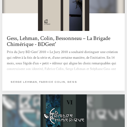
Gess, Lehman, Colin, Bessonneau – La Brigade
Chimérique - BDGest'
Prix du Jury BD Gest' 2010 « Le Jury 2010 a souhaité distinguer une création
qui relève à la fois de la série et, d’une certaine manière, de l’initiative. En 14
mois, sous l’égide d’un « petit » éditeur qui aligne les choix remarquables qui
construisent son identité, Fabrice Colin, Serge Lehman et Stéphane Gess ont
proposé un récit complet, composé un univers peuplé de super-héros évoluant
sur le continent européen au cours d’une période trouble. La conclusion de
SERGE LEHMAN, FABRICE COLIN, GESS
l’article publié à...