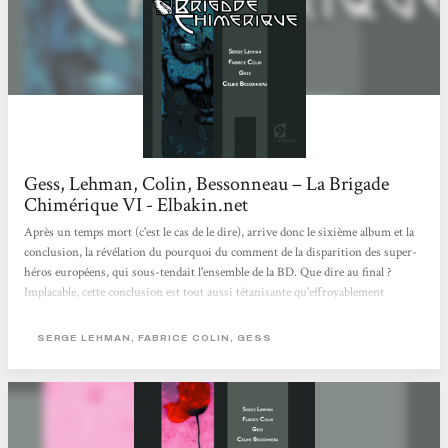
Gess, Lehman, Colin, Bessonneau – La Brigade
Chimérique VI - Elbakin.net
Après un temps mort (c'est le cas de le dire), arrive donc le sixième album et la
conclusion, la révélation du pourquoi du comment de la disparition des super-
héros européens, qui sous-tendait l'ensemble de la BD. Que dire au final ?
Implacable, cette conclusion est tout aussi tétanisante qu'effroyablement
logique, en poussant dans ses derniers retranchements les mécanismes internes
de cet univers. Oubliés les clins d'oeil (Francis Drake), l'épilogue de la Brigade
SERGE LEHMAN, FABRICE COLIN, GESS
Chimérique n'est qu'un lent chemin de croix de renoncement, dont il ne reste
qu'une promesse à respecter coûte que coûte, alors...