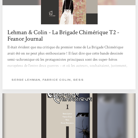
Lehman & Colin - La Brigade Chimérique T2 -
Feanor Journal
Il était évident que ma critique du premier tome de La Brigade Chimérique
avait été on ne peut plus enthousiaste ! Il faut dire que cette bande dessinée
semi-uchronique où les protagonistes principaux sont des super-héros
européens de l’entre deux guerres – et où les auteurs, souhaitaient, justement,
nous expliquer pourquoi ceux-ci, contrairement à ceux d’outre-Atlantique, ont
disparu – avait tout pour plaire et au vu du résultat du premier volume, cela
SERGE LEHMAN, FABRICE COLIN, GESS
semblait fort bien partit ! Et pour ce qui est du second volume de La Brigade
Chimérique, force est de constater qu’il est...