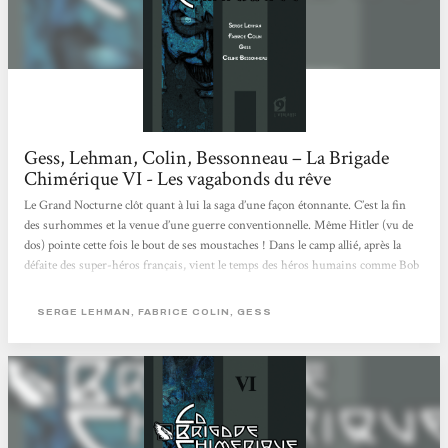
Gess, Lehman, Colin, Bessonneau – La Brigade
Chimérique VI - Les vagabonds du rêve
Le Grand Nocturne clôt quant à lui la saga d’une façon étonnante. C’est la fin
des surhommes et la venue d’une guerre conventionnelle. Même Hitler (vu de
dos) pointe cette fois le bout de ses moustaches ! Dans le camp allié, après la
défaite des super-héros français, vient le temps des héros humains comme Bob
Morane ou Francis Blake (génial double clin d’œil à des chefs d’œuvre de la
littérature et de la B.D populaires !). On a même droit à une apparition
SERGE LEHMAN, FABRICE COLIN, GESS
remarquée du Golem et au retour de Superman en civil... Référentielle...