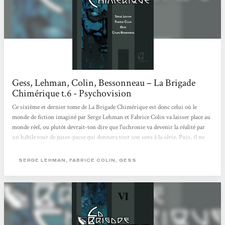
Gess, Lehman, Colin, Bessonneau – La Brigade
Chimérique t.6 - Psychovision
Ce sixième et dernier tome de La Brigade Chimérique est donc celui où le
monde de fiction imaginé par Serge Lehman et Fabrice Colin va laisser place au
monde réel, ou plutôt devrait-ton dire que l'uchronie va devenir la réalité par
un habile tour de passe-passe qui donnera tout son sens à la série. Puis, il ne
s'agit finalement que d'une ultime transformation dans une série qui en
contient déjà beaucoup, même si la dernière n'est logiquement que le retour à la
SERGE LEHMAN, FABRICE COLIN, GESS
normal que l'on pouvait attendre depuis le début de la série, la fameuse fin des
super-héros européens. Et...