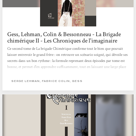
Gess, Lehman, Colin & Bessonneau - La Brigade
chimérique II - Les Chroniques de l'imaginaire
Ce second tome de La brigade Chimérique confirme tout le bien que pouvait
laisser entrevoir le grand frère : on retrouve un scénario soigné, qui dévoile ses
secrets dans un bon rythme : la formule reprenant deux épisodes par tome est
bonne, et permet d'en apprendre suffisamment, tout en laissant une large place
aux mystères qui trouveront des réponses par la suite. Côté graphique, on
retrouve les traits nerveux et tout en mouvement qui faisaient déjà mouche
SERGE LEHMAN, FABRICE COLIN, GESS
dans le tome précédent : rien à redire de ce côté-là, surtout avec les quelques
effets spéciaux que...