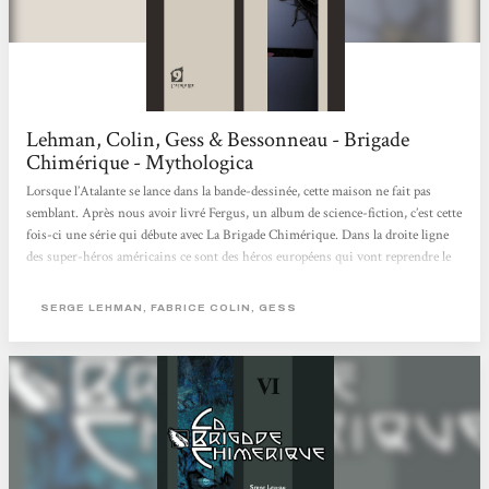
Lehman, Colin, Gess & Bessonneau - Brigade
Chimérique - Mythologica
Lorsque l’Atalante se lance dans la bande-dessinée, cette maison ne fait pas
semblant. Après nous avoir livré Fergus, un album de science-fiction, c’est cette
fois-ci une série qui débute avec La Brigade Chimérique. Dans la droite ligne
des super-héros américains ce sont des héros européens qui vont reprendre le
flambeau dans un monde bercé de Guerre Froide. Atypique, cet album l’est
assurément. Cela s’explique entre autre par les deux auteurs : Serge Lehman et
SERGE LEHMAN, FABRICE COLIN, GESS
Fabrice Colin qui sont des trublions bien connus de la scène de l’imaginaire.
Des héros...