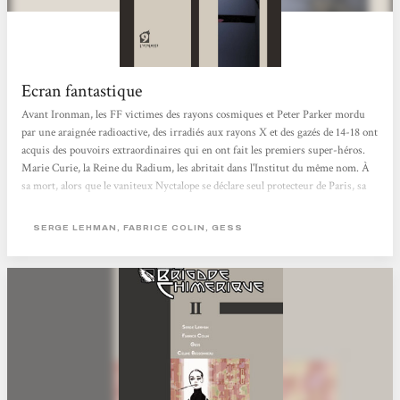
Ecran fantastique
Avant Ironman, les FF victimes des rayons cosmiques et Peter Parker mordu
par une araignée radioactive, des irradiés aux rayons X et des gazés de 14-18 ont
acquis des pouvoirs extraordinaires qui en ont fait les premiers super-héros.
Marie Curie, la Reine du Radium, les abritait dans l'Institut du même nom. À
sa mort, alors que le vaniteux Nyctalope se déclare seul protecteur de Paris, sa
fille Irène et son mari Frédéric Joliot reprennent le flambeau tout en s'alliant
aux surhommes en armure de Nous Autres, le groupe moscovite dirigé par le
SERGE LEHMAN, FABRICE COLIN, GESS
Grand Frère. Ils s'opposent aux projets du sinistre Docteur M, redoutable...