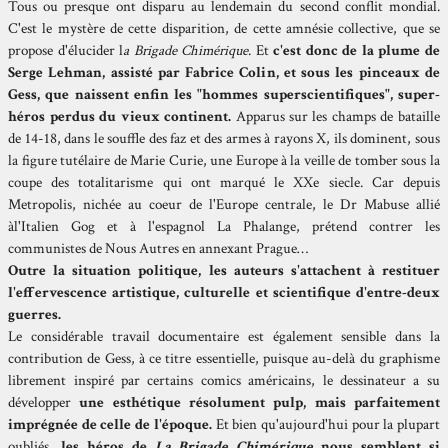
Tous ou presque ont disparu au lendemain du second conflit mondial.
C'est le mystère de cette disparition, de cette amnésie collective, que se
propose d'élucider l
a Brigade Chimérique
. Et
c'est donc de la plume de
Serge Lehman, assisté par Fabrice Colin, et sous les pinceaux de
Gess, que naissent enfin les "hommes superscientifiques", super-
héros perdus du vieux continent.
Apparus sur les champs de bataille
de 14-18, dans le souffle des faz et des armes à rayons X, ils dominent, sous
la figure tutélaire de Marie Curie, une Europe à la veille de tomber sous la
coupe des totalitarisme qui ont marqué le XXe siecle. Car depuis
Metropolis, nichée au coeur de l'Europe centrale, le Dr Mabuse allié
àl'Italien Gog et à l'espagnol La Phalange, prétend contrer les
communistes de Nous Autres en annexant Prague…
Outre la situation politique, les auteurs s'attachent à restituer
l'effervescence artistique, culturelle et scientifique d'entre-deux
guerres.
Le considérable travail documentaire est également sensible dans la
contribution de Gess, à ce titre essentielle, puisque au-delà du graphisme
librement inspiré par certains comics américains, le dessinateur a su
développer
une esthétique résolument pulp, mais parfaitement
imprégnée de celle de l'époque.
Et bien qu'aujourd'hui pour la plupart
oubliés,
les héros de
La Brigade Chimérique
nous semblent si