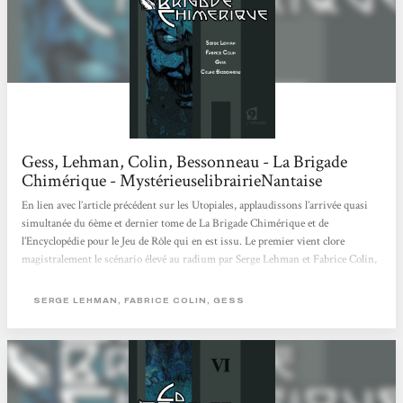
Gess, Lehman, Colin, Bessonneau - La Brigade
Chimérique - MystérieuselibrairieNantaise
En lien avec l’article précédent sur les Utopiales, applaudissons l’arrivée quasi
simultanée du 6ème et dernier tome de La Brigade Chimérique et de
l’Encyclopédie pour le Jeu de Rôle qui en est issu. Le premier vient clore
magistralement le scénario élevé au radium par Serge Lehman et Fabrice Colin,
maturé dans la Chambre Ardente par Gess et Céline Bessoneau. Le tout est
publié aux éditions L’Atalante. Pour ceux qui auraient eu la malchance de
SERGE LEHMAN, FABRICE COLIN, GESS
passer à côté de cette formidable série, en voici le résumé. Alors que...