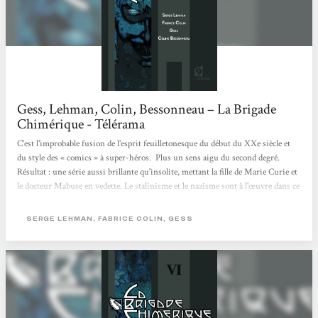
Gess, Lehman, Colin, Bessonneau – La Brigade
Chimérique - Télérama
C'est l'improbable fusion de l'esprit feuilletonesque du début du XXe siècle et
du style des « comics » à super-héros. Plus un sens aigu du second degré.
Résultat : une série aussi brillante qu'insolite, mettant la fille de Marie Curie et
le docteur Mabuse en vedette. Le stalinisme et le nazisme sont à l'œuvre dans ce
récit situé dans les années 1930, placé sous la double influence de Kafka et de
Fritz Lang. Savoureux.
SERGE LEHMAN, FABRICE COLIN, GESS