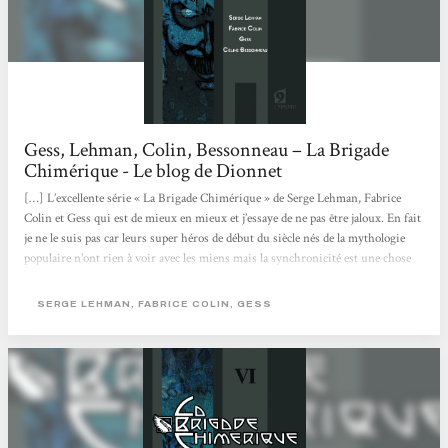
Gess, Lehman, Colin, Bessonneau – La Brigade
Chimérique - Le blog de Dionnet
[…] L’excellente série « La Brigade Chimérique » de Serge Lehman, Fabrice
Colin et Gess qui est de mieux en mieux et j’essaye de ne pas être jaloux. En fait
je ne le suis pas car leurs super héros de début du siècle nés de la mythologie
populaire n’ont rien à voir avec les miens mais la synchronicité est une chose
curieuse. Pourquoi les français se mettent-ils à faire du super héros
maintenant? presque tous en même temps car je sais qu’il y en aura d’autres.
SERGE LEHMAN, FABRICE COLIN, GESS
Mystère. Ladite « Brigade Chimérique » d’ailleurs...