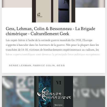
Gess, Lehman, Colin & Bessonneau - La Brigade
chimérique - Culturellement Geek
Les super-héros à l’aube de la seconde guerre mondiale En 1938, l’Europe
s’apprête à basculer dans les horreurs de la guerre. Nés pour la plupart dans les
tranchées de 14-18, victimes de bombardements expérimentaux au radium, les
héros superscientifiques sont devenus la principale force politique européenne.
En France, Saint-Clair, dit Le Nyctalope, allié à Giberne, l’Accélérateur
londonien, est le protecteur officiel de Paris, désigné dans des circonstances
SERGE LEHMAN, FABRICE COLIN, GESS
nébuleuses par la légendaire Marie Curie, fondatrice de l’Institut du...