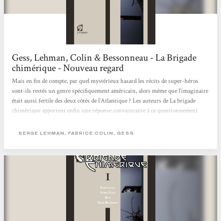
Gess, Lehman, Colin & Bessonneau - La Brigade
chimérique - Nouveau regard
Mais en fin de compte, par quel mystérieux hasard les récits de super-héros
sont-ils restés un genre spécifiquement américain, alors même que l’imaginaire
était aussi fertile des deux côtés de l’Atlantique ? Les auteurs de La brigade
chimérique apportent enfin une réponse convaincante à ce questionnement
lancinant, en mettant en scène des super-héros issus de la littérature française,
et en expliquant pourquoi ils ont disparu à l’issue de la Deuxième Guerre
SERGE LEHMAN, FABRICE COLIN, GESS
Mondiale. Un tour de force ! Nouveau regard