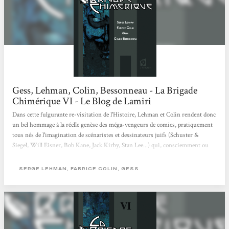
Gess, Lehman, Colin, Bessonneau - La Brigade
Chimérique VI - Le Blog de Lamiri
Dans cette fulgurante re-visitation de l'Histoire, Lehman et Colin rendent donc
un bel hommage à la réelle genèse des méga-vengeurs de comics, pratiquement
tous nés de l'imagination de scénaristes et dessinateurs juifs (Schuster &
Siegel, Will Eisner, Bob Kane, Jack Kirby, Stan Lee...) qui, consciemment ou
non, ont du repenser à la légendaire créature de glaise du rabbin Loew. Les
auteurs s'amusent à imiter des clichés du genre comme pour faire la transition
SERGE LEHMAN, FABRICE COLIN, GESS
: Lebon abattant son gigantesque poing sur le sol crie "A ton tour de souffrir !",
les armes à feu font des "Krak !" et des "Buda...