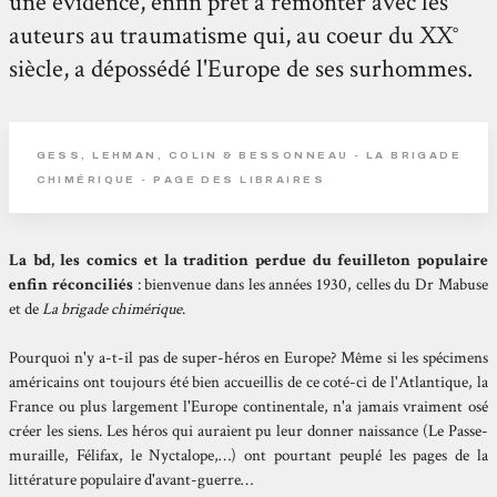
une évidence, enfin prêt à remonter avec les
auteurs au traumatisme qui, au coeur du XX°
siècle, a dépossédé l'Europe de ses surhommes.
GESS, LEHMAN, COLIN & BESSONNEAU - LA BRIGADE
CHIMÉRIQUE - PAGE DES LIBRAIRES
La bd, les comics et la tradition perdue du feuilleton populaire
enfin réconciliés
: bienvenue dans les années 1930, celles du Dr Mabuse
et de
La brigade chimérique
.
Pourquoi n'y a-t-il pas de super-héros en Europe? Même si les spécimens
américains ont toujours été bien accueillis de ce coté-ci de l'Atlantique, la
France ou plus largement l'Europe continentale, n'a jamais vraiment osé
créer les siens. Les héros qui auraient pu leur donner naissance (Le Passe-
muraille, Félifax, le Nyctalope,…) ont pourtant peuplé les pages de la
littérature populaire d'avant-guerre…