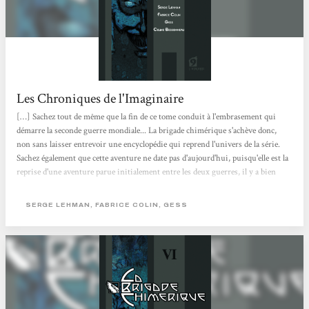
Les Chroniques de l'Imaginaire
[…] Sachez tout de même que la fin de ce tome conduit à l'embrasement qui
démarre la seconde guerre mondiale... La brigade chimérique s'achève donc,
non sans laisser entrevoir une encyclopédie qui reprend l'univers de la série.
Sachez également que cette aventure ne date pas d'aujourd'hui, puisqu'elle est la
reprise d'une aventure parue initialement entre les deux guerres, il y a bien
longtemps... Côté scénario, cela aura été fluide de bout en bout, et surtout
magnifiquement mis en image par Gess et Céline Bessonneau. Certaines pages
SERGE LEHMAN, FABRICE COLIN, GESS
sont monumentales de détails et de mouvements, avec...