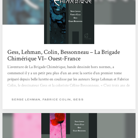
Gess, Lehman, Colin, Bessonneau – La Brigade
Chimérique VI– Ouest-France
L’aventure de La Brigade Chimérique, bande dessinée hors normes, a
commencé il y a un petit peu plus d’un an avec la sortie d’un premier tome
préparé depuis belle lurette en coulisse par les auteurs Serge Lehman et Fabrice
Colin, le dessinateur Gess et la coloriste Céline Bessonneau. « C’est trois ans de
boulot, 10 pages dessinées par mois, qui ont pris fin en juin dernier », raconte
Gess à l’occasion de la sortie du 6e et dernier tome. Son attachement au projet se
SERGE LEHMAN, FABRICE COLIN, GESS
ressent, à fleur de peau : « J’ai renoué avec des émotions d’enfant, les contes et
légendes,...