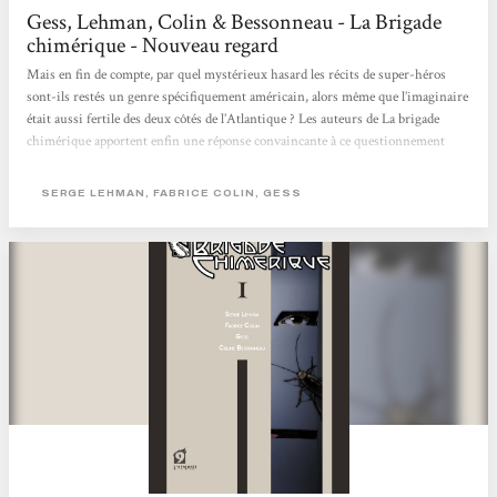
Gess, Lehman, Colin & Bessonneau - La Brigade
chimérique - Nouveau regard
Mais en fin de compte, par quel mystérieux hasard les récits de super-héros
sont-ils restés un genre spécifiquement américain, alors même que l’imaginaire
était aussi fertile des deux côtés de l’Atlantique ? Les auteurs de La brigade
chimérique apportent enfin une réponse convaincante à ce questionnement
lancinant, en mettant en scène des super-héros issus de la littérature française,
et en expliquant pourquoi ils ont disparu à l’issue de la Deuxième Guerre
SERGE LEHMAN, FABRICE COLIN, GESS
Mondiale. Un tour de force ! Nouveau regard