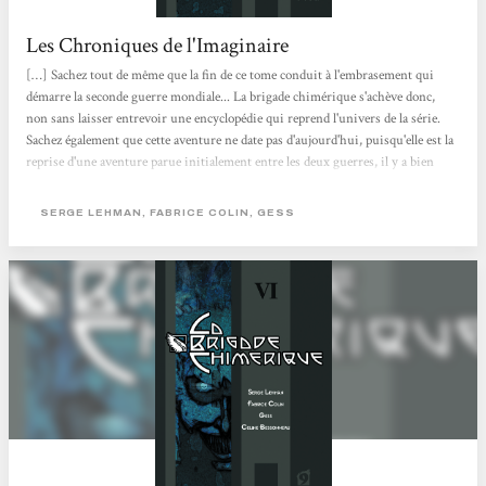
Les Chroniques de l'Imaginaire
[…] Sachez tout de même que la fin de ce tome conduit à l'embrasement qui
démarre la seconde guerre mondiale... La brigade chimérique s'achève donc,
non sans laisser entrevoir une encyclopédie qui reprend l'univers de la série.
Sachez également que cette aventure ne date pas d'aujourd'hui, puisqu'elle est la
reprise d'une aventure parue initialement entre les deux guerres, il y a bien
longtemps... Côté scénario, cela aura été fluide de bout en bout, et surtout
magnifiquement mis en image par Gess et Céline Bessonneau. Certaines pages
SERGE LEHMAN, FABRICE COLIN, GESS
sont monumentales de détails et de mouvements, avec...