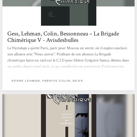
Gess, Lehman, Colin, Bessonneau – La Brigade
Chimérique V - Avisdesbulles
Le Nyctalope a quitté Paris, parti pour Moscou en secret, où il espère conclure
une alliance avec "Nous autres". Profitant de son absence La Brigade
chimérique lance un raid sur le C.I.D pour libérer Grégoire Samsa, détenu dans
ses geôles depuis neuf mois, et qui semble être en possession d'informations
capitales pour l'avenir... Cette fois-ci le voile se lève sur Nous autres et sur la
ville de Metropolis où Mabuse semble avoir réussi à créer l'impossible. Le
SERGE LEHMAN, FABRICE COLIN, GESS
Nyctalope aveuglé par sa propre personne finit par réaliser trop tard que Nous
autres ne s'alliera jamais avec...