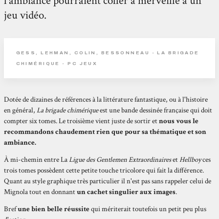
l'ambiance pourraient coller à merveille à un
jeu vidéo.
GESS, LEHMAN, COLIN, BESSONNEAU - LA BRIGADE
CHIMÉRIQUE - PC JEUX
Dotée de dizaines de références à la littérature fantastique, ou à l'histoire
en général,
La brigade chimérique
est une bande dessinée française qui doit
compter six tomes. Le troisième vient juste de sortir et
nous vous le
recommandons chaudement rien que pour sa thématique et son
ambiance.
À mi-chemin entre La
Ligue des Gentlemen Extraordinaires
et
Hellboy
ces
trois tomes possèdent cette petite touche tricolore qui fait la différence.
Quant au style graphique très particulier il n'est pas sans rappeler celui de
Mignola tout en donnant
un cachet singulier aux images
.
Bref
une bien belle réussite
qui mériterait toutefois un petit peu plus