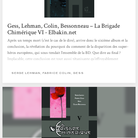
Gess, Lehman, Colin, Bessonneau – La Brigade
Chimérique VI - Elbakin.net
Après un temps mort (c'est le cas de le dire), arrive donc le sixième album et la
conclusion, la révélation du pourquoi du comment de la disparition des super-
héros européens, qui sous-tendait l'ensemble de la BD. Que dire au final ?
Implacable, cette conclusion est tout aussi tétanisante qu'effroyablement
logique, en poussant dans ses derniers retranchements les mécanismes internes
de cet univers. Oubliés les clins d'oeil (Francis Drake), l'épilogue de la Brigade
SERGE LEHMAN, FABRICE COLIN, GESS
Chimérique n'est qu'un lent chemin de croix de renoncement, dont il ne reste
qu'une promesse à respecter coûte que coûte, alors...