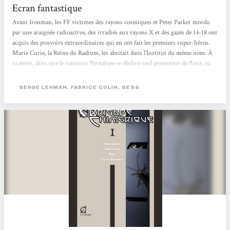
Ecran fantastique
Avant Ironman, les FF victimes des rayons cosmiques et Peter Parker mordu
par une araignée radioactive, des irradiés aux rayons X et des gazés de 14-18 ont
acquis des pouvoirs extraordinaires qui en ont fait les premiers super-héros.
Marie Curie, la Reine du Radium, les abritait dans l'Institut du même nom. À
sa mort, alors que le vaniteux Nyctalope se déclare seul protecteur de Paris, sa
fille Irène et son mari Frédéric Joliot reprennent le flambeau tout en s'alliant
aux surhommes en armure de Nous Autres, le groupe moscovite dirigé par le
SERGE LEHMAN, FABRICE COLIN, GESS
Grand Frère. Ils s'opposent aux projets du sinistre Docteur M, redoutable...