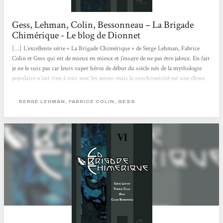
Gess, Lehman, Colin, Bessonneau – La Brigade
Chimérique - Le blog de Dionnet
[…] L’excellente série « La Brigade Chimérique » de Serge Lehman, Fabrice
Colin et Gess qui est de mieux en mieux et j’essaye de ne pas être jaloux. En fait
je ne le suis pas car leurs super héros de début du siècle nés de la mythologie
populaire n’ont rien à voir avec les miens mais la synchronicité est une chose
curieuse. Pourquoi les français se mettent-ils à faire du super héros
maintenant? presque tous en même temps car je sais qu’il y en aura d’autres.
SERGE LEHMAN, FABRICE COLIN, GESS
Mystère. Ladite « Brigade Chimérique » d’ailleurs...