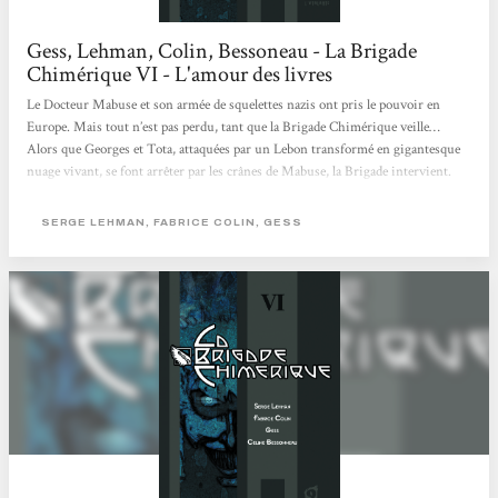
Gess, Lehman, Colin, Bessoneau - La Brigade
Chimérique VI - L'amour des livres
Le Docteur Mabuse et son armée de squelettes nazis ont pris le pouvoir en
Europe. Mais tout n’est pas perdu, tant que la Brigade Chimérique veille…
Alors que Georges et Tota, attaquées par un Lebon transformé en gigantesque
nuage vivant, se font arrêter par les crânes de Mabuse, la Brigade intervient.
Dans un format comics, la série raconte les aventures de super-héros européens
: des humains que la guerre des tranchées, en 14-18, a transformé… Un univers
SERGE LEHMAN, FABRICE COLIN, GESS
riche et intrigant qui trouve ici sa conclusion.