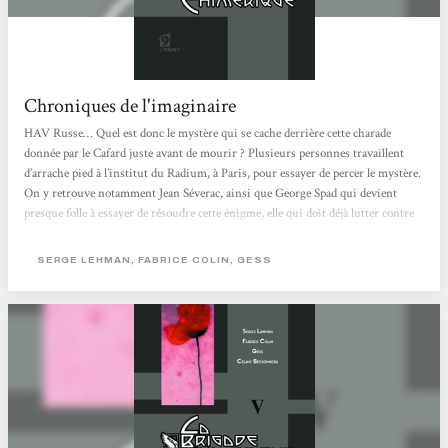
Chroniques de l'imaginaire
HAV Russe… Quel est donc le mystère qui se cache derrière cette charade
donnée par le Cafard juste avant de mourir ? Plusieurs personnes travaillent
d’arrache pied à l’institut du Radium, à Paris, pour essayer de percer le mystère.
On y retrouve notamment Jean Séverac, ainsi que George Spad qui devient
presque folle à essayer de résoudre cette énigme, elle qui doit déjà lutter contre
ses voix mystérieuses qui lui vrillent parfois l’esprit… Mais la relative
tranquillité part en lambeaux lorsqu’Irène Curie reçoit une photo : Nous
SERGE LEHMAN, FABRICE COLIN, GESS
Autres, la crème...