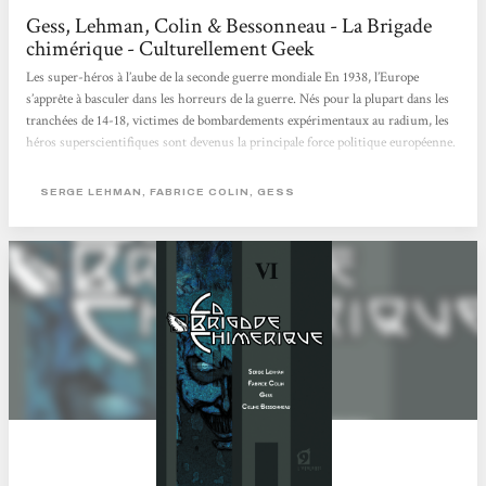
Gess, Lehman, Colin & Bessonneau - La Brigade
chimérique - Culturellement Geek
Les super-héros à l’aube de la seconde guerre mondiale En 1938, l’Europe
s’apprête à basculer dans les horreurs de la guerre. Nés pour la plupart dans les
tranchées de 14-18, victimes de bombardements expérimentaux au radium, les
héros superscientifiques sont devenus la principale force politique européenne.
En France, Saint-Clair, dit Le Nyctalope, allié à Giberne, l’Accélérateur
londonien, est le protecteur officiel de Paris, désigné dans des circonstances
SERGE LEHMAN, FABRICE COLIN, GESS
nébuleuses par la légendaire Marie Curie, fondatrice de l’Institut du...