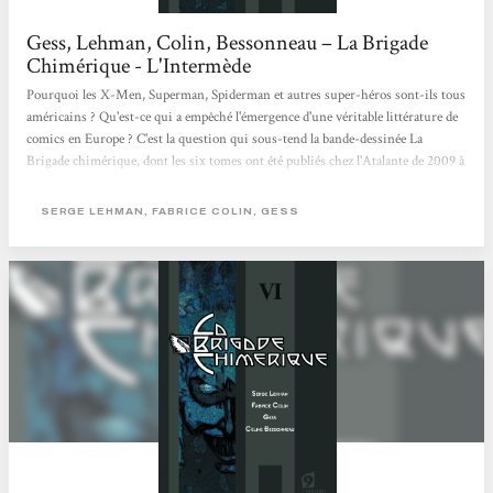
Gess, Lehman, Colin, Bessonneau – La Brigade
Chimérique - L'Intermède
Pourquoi les X-Men, Superman, Spiderman et autres super-héros sont-ils tous
américains ? Qu'est-ce qui a empêché l'émergence d'une véritable littérature de
comics en Europe ? C'est la question qui sous-tend la bande-dessinée La
Brigade chimérique, dont les six tomes ont été publiés chez l'Atalante de 2009 à
2010. Elle a clos son cycle en décembre dernier et voit aujourd'hui paraître aux
éditions Sans-Détour L'Encyclopédie et le Jeu de rôle permettant la mise en
SERGE LEHMAN, FABRICE COLIN, GESS
scène créative des lieux, des concepts et des personnages de La Brigade.
Ressusciter...