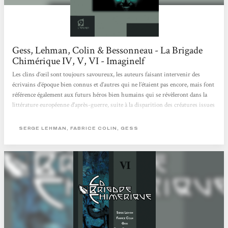
Gess, Lehman, Colin & Bessonneau - La Brigade
Chimérique IV, V, VI - Imaginelf
Les clins d’œil sont toujours savoureux, les auteurs faisant intervenir des
écrivains d’époque bien connus et d’autres qui ne l’étaient pas encore, mais font
référence également aux futurs héros bien humains qui se révèleront dans la
littérature européenne d’après-guerre, suite à la disparition des créatures issues
de la superscience. Ces derniers épisodes sont franchement marquants. Restent
en tête d’une part cette photo de famille de tous les surhommes européens, que
SERGE LEHMAN, FABRICE COLIN, GESS
le lecteur n’aura pas vraiment eu le temps de connaître,...