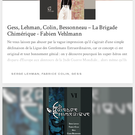
Gess, Lehman, Colin, Bessonneau – La Brigade
Chimérique - Fabien Vehlmann
Ne vous laissez pas abuser par la vague impression qu'il s'agirait d'une simple
déclinaison de la Ligue des Gentlemans Extraordinaires, car ce concept-ci est
original et tout bonnement génial : on y découvre pourquoi les super-héros ont
disparu d'Europe aux alentours de la 2nde Guerre Mondiale... alors même qu'ils
auraient pu connaître le même destin glorieux que leurs cousins américains
(Spiderman, Superman et autres Batman). Les deux scénaristes (Serge Lehman
SERGE LEHMAN, FABRICE COLIN, GESS
et Fabrice Colin) nous font donc découvrir une magnifique galerie de héros et
de méchants puisés dans la littérature fantastique...