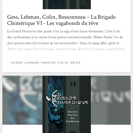
Gess, Lehman, Colin, Bessonneau – La Brigade
Chimérique VI - Les vagabonds du rêve
Le Grand Nocturne clôt quant à lui la saga d’une façon étonnante. C’est la fin
des surhommes et la venue d’une guerre conventionnelle. Même Hitler (vu de
dos) pointe cette fois le bout de ses moustaches ! Dans le camp allié, après la
défaite des super-héros français, vient le temps des héros humains comme Bob
Morane ou Francis Blake (génial double clin d’œil à des chefs d’œuvre de la
littérature et de la B.D populaires !). On a même droit à une apparition
SERGE LEHMAN, FABRICE COLIN, GESS
remarquée du Golem et au retour de Superman en civil... Référentielle...