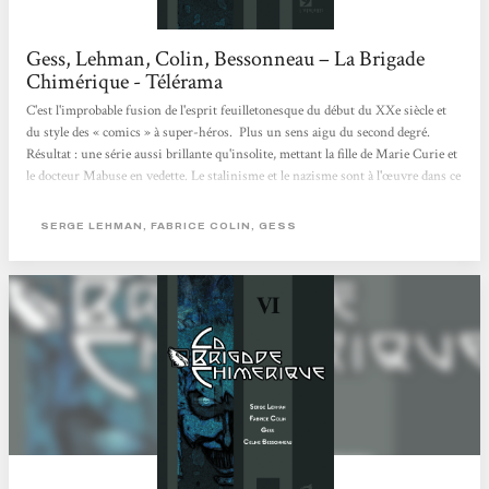
Gess, Lehman, Colin, Bessonneau – La Brigade
Chimérique - Télérama
C'est l'improbable fusion de l'esprit feuilletonesque du début du XXe siècle et
du style des « comics » à super-héros. Plus un sens aigu du second degré.
Résultat : une série aussi brillante qu'insolite, mettant la fille de Marie Curie et
le docteur Mabuse en vedette. Le stalinisme et le nazisme sont à l'œuvre dans ce
récit situé dans les années 1930, placé sous la double influence de Kafka et de
Fritz Lang. Savoureux.
SERGE LEHMAN, FABRICE COLIN, GESS