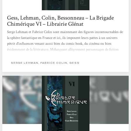
Gess, Lehman, Colin, Bessonneau – La Brigade
Chimérique VI – Librairie Glénat
Serge Lehman et Fabrice Colin sont maintenant des figures incontournables de
la sphère fantastique en France et ici, ils imposent leurs pattes à un univers
pétrit d'influences venant aussi bien du comic book, du cinéma ou bien
évidemment de la littérature. Mélangeant allègrement personnages de fiction
(tel le Passe Muraille) que réels (Les Joliot-Curie), la Brigade chimérique se
présente comme une superbe fresque mais dont l'histoire ne se laisse pas
SERGE LEHMAN, FABRICE COLIN, GESS
déflorer en quelqeus phrases, il s'agit clairement d'un OVNI qui traverse nos
librairies dans un flash lumineux. À cheval des deux côtés...