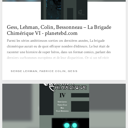
Gess, Lehman, Colin, Bessonneau – La Brigade
Chimérique VI - planetebd.com
Parmi les séries ambitieuses sorties ces dernières années, La brigade
chimérique aurait eu de quoi effrayer nombre d’éditeurs. Le but était de
raconter une histoire de super héros, dans un format comics, parlant des
derniers surhommes européens et de leur disparition. Or si un tel récit
semblait une véritable gageure à mettre en place, Serge Lehman et Fabrice Colin
ont relevé le défi haut la main. Leur univers est riche et intrigant, multipliant
SERGE LEHMAN, FABRICE COLIN, GESS
les références à Wells, Jean Ray et Fritz Lang (entre autre) durant les 6 tomes de
leur œuvre. L’inspiration...