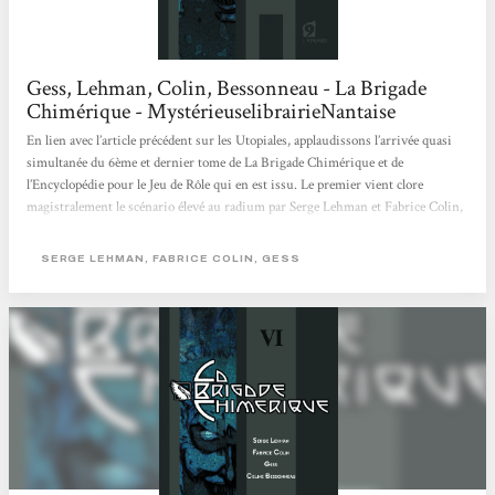
Gess, Lehman, Colin, Bessonneau - La Brigade
Chimérique - MystérieuselibrairieNantaise
En lien avec l’article précédent sur les Utopiales, applaudissons l’arrivée quasi
simultanée du 6ème et dernier tome de La Brigade Chimérique et de
l’Encyclopédie pour le Jeu de Rôle qui en est issu. Le premier vient clore
magistralement le scénario élevé au radium par Serge Lehman et Fabrice Colin,
maturé dans la Chambre Ardente par Gess et Céline Bessoneau. Le tout est
publié aux éditions L’Atalante. Pour ceux qui auraient eu la malchance de
SERGE LEHMAN, FABRICE COLIN, GESS
passer à côté de cette formidable série, en voici le résumé. Alors que...