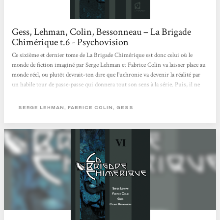
Gess, Lehman, Colin, Bessonneau – La Brigade
Chimérique t.6 - Psychovision
Ce sixième et dernier tome de La Brigade Chimérique est donc celui où le
monde de fiction imaginé par Serge Lehman et Fabrice Colin va laisser place au
monde réel, ou plutôt devrait-ton dire que l'uchronie va devenir la réalité par
un habile tour de passe-passe qui donnera tout son sens à la série. Puis, il ne
s'agit finalement que d'une ultime transformation dans une série qui en
contient déjà beaucoup, même si la dernière n'est logiquement que le retour à la
SERGE LEHMAN, FABRICE COLIN, GESS
normal que l'on pouvait attendre depuis le début de la série, la fameuse fin des
super-héros européens. Et...