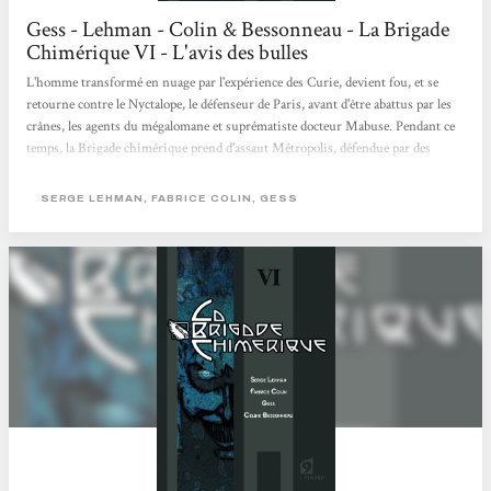
Gess - Lehman - Colin & Bessonneau - La Brigade
Chimérique VI - L'avis des bulles
L'homme transformé en nuage par l'expérience des Curie, devient fou, et se
retourne contre le Nyctalope, le défenseur de Paris, avant d'être abattus par les
crânes, les agents du mégalomane et suprématiste docteur Mabuse. Pendant ce
temps, la Brigade chimérique prend d'assaut Métropolis, défendue par des
légions de crânes, fermement décidée à arrêter le dangereux docteur... Avec ce
tome 6 s'achève la saga de la désormais mythique Brigade chimérique, où
SERGE LEHMAN, FABRICE COLIN, GESS
comment des auteurs talentueux rendent hommage aux super-héros de la
culture populaire...