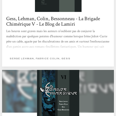
Gess, Lehman, Colin, Bessonneau - La Brigade
Chimérique V - Le Blog de Lamiri
Les heures sont graves mais les auteurs n'oublient pas de conjurer la
malédiction par quelques pointes d'humour comme lorsque Irène Joliot-Curie
pète un cable, agacée par les élucubrations de ses amis et surtout l'enthousiasme
d'un gamin accro aux romans-feuilletons fantastiques. Un humour qui sait
aussi se noircir, à l'image de cette remarque d'une gueule cassée de 14-18. La
séance au club de l'Hypermonde permet de réunir quelques hautes figures de la
SERGE LEHMAN, FABRICE COLIN, GESS
littérature dont Serge Lehman a du dévorer les oeuvres : aux anciens Maurice
Renard, J.-H. Rosny aîné, Jean Ray* vient se joindre un p'tit jeune
prometteur...