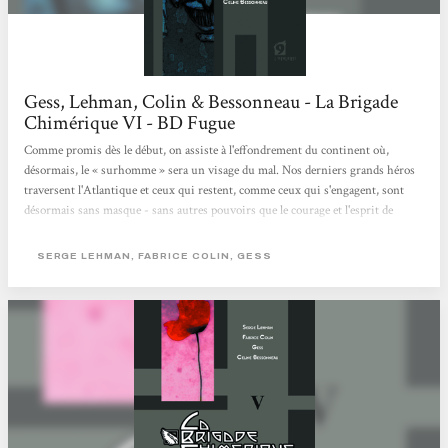
Gess, Lehman, Colin & Bessonneau - La Brigade
Chimérique VI - BD Fugue
Comme promis dès le début, on assiste à l'effondrement du continent où,
désormais, le « surhomme » sera un visage du mal. Nos derniers grands héros
traversent l'Atlantique et ceux qui restent, comme ceux qui s'engagent, sont
désormais sans masque - sans autres pouvoirs que le courage et l'esprit de
résistance. La Brigade chimérique est plus qu'une simple fiction. C'est une
plongée archéologique au coeur de l'imaginaire mutilé de l'Europe. Une
SERGE LEHMAN, FABRICE COLIN, GESS
tentative pour reconstituer ce qui nous est arrivé il y a soixante-dix ans - pour
comprendre comment nous avons perdu le pouvoir homérique d'exprimer...