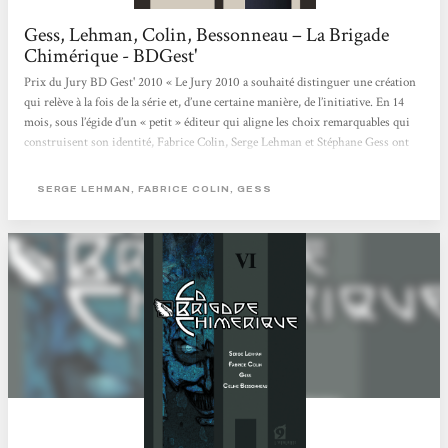
Gess, Lehman, Colin, Bessonneau – La Brigade
Chimérique - BDGest'
Prix du Jury BD Gest' 2010 « Le Jury 2010 a souhaité distinguer une création
qui relève à la fois de la série et, d’une certaine manière, de l’initiative. En 14
mois, sous l’égide d’un « petit » éditeur qui aligne les choix remarquables qui
construisent son identité, Fabrice Colin, Serge Lehman et Stéphane Gess ont
proposé un récit complet, composé un univers peuplé de super-héros évoluant
sur le continent européen au cours d’une période trouble. La conclusion de
SERGE LEHMAN, FABRICE COLIN, GESS
l’article publié à...