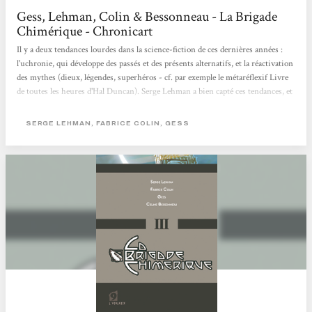
Gess, Lehman, Colin & Bessonneau - La Brigade
Chimérique - Chronicart
Il y a deux tendances lourdes dans la science-fiction de ces dernières années :
l'uchronie, qui développe des passés et des présents alternatifs, et la réactivation
des mythes (dieux, légendes, superhéros - cf. par exemple le métaréflexif Livre
de toutes les heures d'Hal Duncan). Serge Lehman a bien capté ces tendances, et
s'en fait l'écho dans La Brigade Chimérique, qu'il scénarise avec Fabrice Colin.
Dans la lignée des Watchmen et d'American gods (Neil Gaiman), entre autres,
SERGE LEHMAN, FABRICE COLIN, GESS
il s'interroge sur le degré de réalité que contiennent les mythes, et sur
l'influence...