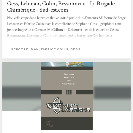
Gess, Lehman, Colin, Bessonneau - La Brigade
Chimérique - Sud-est.com
Nouvelle étape dans le projet fleuve initié par le duo d’auteurs SF formé de Serge
Lehman et Fabrice Colin avec la complicité de Stéphane Gess - graphiste tout
juste échappé de « Carmen McCallum » (Delcourt) - et de la coloriste Céline
Bessonneau. Lehman et Colin ont convoqué le ban et l’arrière ban de la
littérature fantastique européenne des années 20 pour livrer un récit
extrêmement référencé mais jamais empesé, sous une forme empruntant tant
SERGE LEHMAN, FABRICE COLIN, GESS
au feuilleton classique - façon pulp - qu’aux comics américains. Les deux...