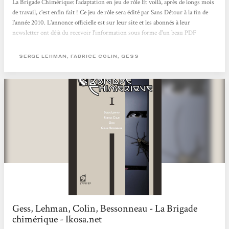
La Brigade Chimérique: l'adaptation en jeu de rôle Et voilà, après de longs mois
de travail, c'est enfin fait ! Ce jeu de rôle sera édité par Sans Détour à la fin de
l'année 2010. L'annonce officielle est sur leur site et les abonnés à leur
newsletter ont déjà du recevoir l'information sous forme d'un beau PDF
donnant quelques détails. Cette adaptation a été rendue possible grâce à
plusieurs personnes : - Tout d'abord les auteurs de la BD eux-même (alias le
SERGE LEHMAN, FABRICE COLIN, GESS
Club de l'Hypermonde) : Fabrice Colin que j'ai contacté en premier et qui s'est...
Gess, Lehman, Colin, Bessonneau - La Brigade
chimérique - Ikosa.net