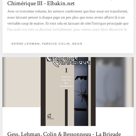
Chimérique III - Elbakin.net
Avec ce troisième volume, les auteurs confirment que leur essai est transformé,
nous laissant penser à chaque page un peu plus que nous avons affaire là à un
véritable coup de maître. Et tout cela en laissant de côté l'intrigue principale que
l'on avait cru voir se dessiner initialement, pour mieux nous faire découvrir la
fameuse Brigade donnant son nom à cette BD. Et le pari est réussi. On ne
n'ennuie pas une seule seconde pour autant en se concentrant sur la
SERGE LEHMAN, FABRICE COLIN, GESS
personnalité de Jean Séverac, en explorant sa psyché, son univers. Finalement,
l'épisode suivant nous projette à...
Gess, Lehman, Colin & Bessonneau - La Brigade