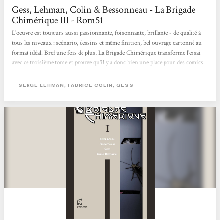
Gess, Lehman, Colin & Bessonneau - La Brigade
Chimérique III - Rom51
L'oeuvre est toujours aussi passionnante, foisonnante, brillante - de qualité à
tous les niveaux : scénario, dessins et même finition, bel ouvrage cartonné au
format idéal. Bref une fois de plus, La Brigade Chimérique transforme l'essai
avec ce troisième tome et prouve qu'il y a donc bien une place pour des comics
français sur le marché (je serai d'ailleurs curieux de voir quel accueil serait fait
à cette BD aux USA, si elle devait un jour être traduite dans la langue de Stan
SERGE LEHMAN, FABRICE COLIN, GESS
Lee...). […] On ne peut être qu'admiratif devant l'équilibre entre introspection,
développement...