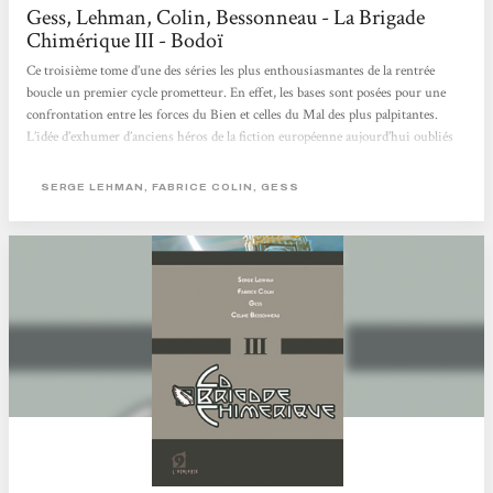
Gess, Lehman, Colin, Bessonneau - La Brigade
Chimérique III - Bodoï
Ce troisième tome d’une des séries les plus enthousiasmantes de la rentrée
boucle un premier cycle prometteur. En effet, les bases sont posées pour une
confrontation entre les forces du Bien et celles du Mal des plus palpitantes.
L’idée d’exhumer d’anciens héros de la fiction européenne aujourd’hui oubliés
(Le Nyctalope notamment) re-crée une mythologie fascinante, qui n’a rien à
envier à celle développée par la bande dessinée américaine. Et mélanger ces
SERGE LEHMAN, FABRICE COLIN, GESS
figures avec le monde réel de la science et de l’art de l’entre-deux guerres...