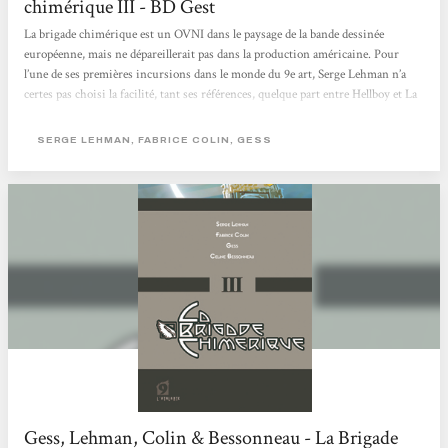
chimérique III - BD Gest
La brigade chimérique est un OVNI dans le paysage de la bande dessinée
européenne, mais ne dépareillerait pas dans la production américaine. Pour
l’une de ses premières incursions dans le monde du 9e art, Serge Lehman n’a
certes pas choisi la facilité, tant ses références, quelque part entre Hellboy et La
ligue des Gentlemen extraordinaires, mettent la barre très haut. Difficile, en
effet, d’afficher des influences si typées sans tomber dans le plagiat ou la
SERGE LEHMAN, FABRICE COLIN, GESS
mauvaise copie. Mais le scénariste, déjà remarqué pour ses choix audacieux
avec La saison de la couloeuvre,...
Gess, Lehman, Colin & Bessonneau - La Brigade