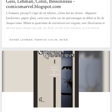
Gess, Lehman, Colin, Bessonneau -
comicsmarvel.blogspot.com
L'Atalante, puisqu'il s'agit de cet éditeur, a bien fait les choses : élégantes
hardcovers, papier glacé, carte avec infos sur les personnages en début et fin de
chaque tome. Même la quatrième de couverture est soignée, avec illustration et
résumé pour chaque épisode. Au final, sur les trois volumes, je n'ai trouvé
qu'une méchante erreur de concordance des temps et un petit décalage, sur une
case, au niveau du lettrage. Autant dire rien du tout en comparaison de certains
SERGE LEHMAN, FABRICE COLIN, GESS
sagouins de l'édition. Une belle aventure, profondément et intelligemment
ancrée dans l'Histoire et les...