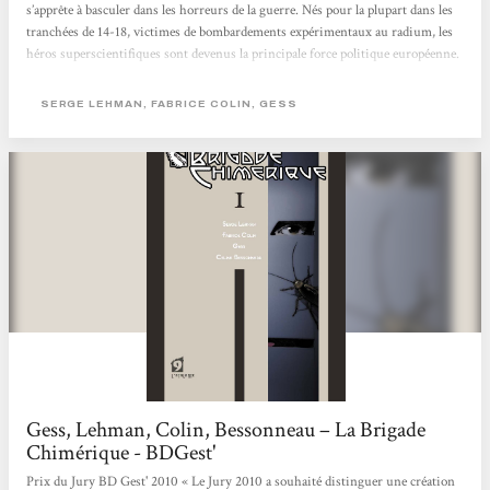
s’apprête à basculer dans les horreurs de la guerre. Nés pour la plupart dans les
tranchées de 14-18, victimes de bombardements expérimentaux au radium, les
héros superscientifiques sont devenus la principale force politique européenne.
En France, Saint-Clair, dit Le Nyctalope, allié à Giberne, l’Accélérateur
londonien, est le protecteur officiel de Paris, désigné dans des circonstances
SERGE LEHMAN, FABRICE COLIN, GESS
nébuleuses par la légendaire Marie Curie, fondatrice de l’Institut du...
Gess, Lehman, Colin, Bessonneau – La Brigade
Chimérique - BDGest'
Prix du Jury BD Gest' 2010 « Le Jury 2010 a souhaité distinguer une création