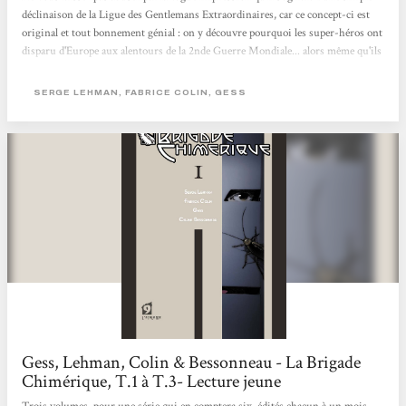
déclinaison de la Ligue des Gentlemans Extraordinaires, car ce concept-ci est
original et tout bonnement génial : on y découvre pourquoi les super-héros ont
disparu d'Europe aux alentours de la 2nde Guerre Mondiale... alors même qu'ils
auraient pu connaître le même destin glorieux que leurs cousins américains
(Spiderman, Superman et autres Batman). Les deux scénaristes (Serge Lehman
SERGE LEHMAN, FABRICE COLIN, GESS
et Fabrice Colin) nous font donc découvrir une magnifique galerie de héros et
de méchants puisés dans la littérature fantastique...
Gess, Lehman, Colin & Bessonneau - La Brigade
Chimérique, T.1 à T.3- Lecture jeune