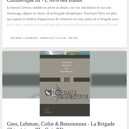
Le baron Ceverac semble en proie au doute, sur ses seniments et sur son
entourage, depuis le retour de la brigade chimérique. Pourtant Paris est plus
que jamais le théâtre d'apparition de créatures en tous genre et la brigade aura
fort à faire, tandis qu'un mal bien plus grand et dangereux gronde en Europe.
Paris ne sera pas épargné. Troisième tome pour la Brigade Chimérique,
toujours concocté par les excellents Leiman et Colin , qui continuent de nous
SERGE LEHMAN, FABRICE COLIN, GESS
balader dans un Paris où pullulent des créatures de plus en plus bizarres et où le
mystère semble habiter chaque recoin de la ville. Ce tome...
Gess, Lehman, Colin & Bessonneau - La Brigade