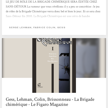
LE JEU DE RÔLE DE LA BRIGADE CHIMÉRIQUE SERA ÉDITÉE CHEZ
SANS-DÉTOUR La rumeur que vous révélions il y a peu se concrétise : le jeu
de rôles de la Brigade Chimérique verra donc bel et bien le jour. Et ce sera chez
Sans-Détour fin 2010. La Brigade Chimérique est une série de bandes
dessinées française fortement influencée par l’esprit des comics US. 4 volumes
sont déjà parus chez l’Atalante. Son traitement original du thème des super-
SERGE LEHMAN, FABRICE COLIN, GESS
héros et sa période historique (l’entre-deux-guerres), encore peu explorée,
semblaient...
Gess, Lehman, Colin, Brissonneau - La Brigade
chimérique - Le Figaro Magazine