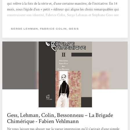
qui relève à la fois de la série et, d’une certaine manière, de l’initiative. En 14
mois, sous l’égide d’un « petit » éditeur qui aligne les choix remarquables qui
construisent son identité, Fabrice Colin, Serge Lehman et Stéphane Gess ont
proposé un récit complet, composé un univers peuplé de super-héros évoluant
sur le continent européen au cours d’une période trouble. La conclusion de
SERGE LEHMAN, FABRICE COLIN, GESS
l’article publié à...
Gess, Lehman, Colin, Bessonneau – La Brigade
Chimérique - Fabien Vehlmann
Ne vous laissez pas abuser par la vague impression qu'il s'agirait d'une simple