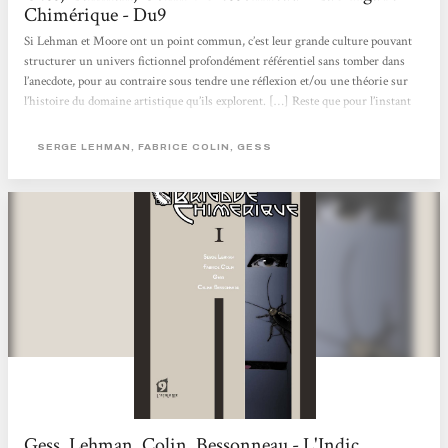
Chimérique - Du9
Si Lehman et Moore ont un point commun, c’est leur grande culture pouvant
structurer un univers fictionnel profondément référentiel sans tomber dans
l’anecdote, pour au contraire sous tendre une réflexion et/ou une théorie sur
l’histoire du domaine artistique qu’ils explorent. […] Reste que pour l’instant
cette série s’offre comme la plus crédible des tentatives et surtout la plus réussie
en la matière. Serge Lehman s’est entouré de personnes sachant accompagner ce
SERGE LEHMAN, FABRICE COLIN, GESS
projet, se plier au genre et à ses codes. Les reproches adressés à...
Gess, Lehman, Colin, Bessonneau - L'Indic