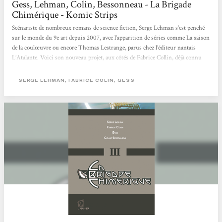
Gess, Lehman, Colin, Bessonneau - La Brigade
Chimérique - Komic Strips
Scénariste de nombreux romans de science fiction, Serge Lehman s’est penché
sur le monde du 9e art depuis 2007, avec l’apparition de séries comme La saison
de la coulœuvre ou encore Thomas Lestrange, parus chez l’éditeur nantais
L’Atalante. Voici son nouveau projet, aux côtés de Fabrice Collin, déjà connu
pour sa prestation sur Tir Nan Og, notamment. La brigade chimérique est
d’ores et déjà prévue en 6 tomes, avec un rythme de parution très rapproché : les
SERGE LEHMAN, FABRICE COLIN, GESS
trois premiers volets sortiront sur 3 mois, de quoi permettre au lecteur de
mieux se fondre dans cet univers....