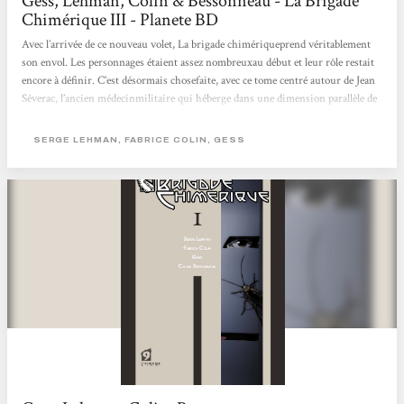
Gess, Lehman, Colin & Bessonneau - La Brigade
Chimérique III - Planete BD
Avec l’arrivée de ce nouveau volet, La brigade chimériqueprend véritablement
son envol. Les personnages étaient assez nombreuxau début et leur rôle restait
encore à définir. C’est désormais chosefaite, avec ce tome centré autour de Jean
Séverac, l’ancien médecinmilitaire qui héberge dans une dimension parallèle de
son esprit (lachambre ardente), les chimériques ! Le scénario qui nous
laissaitvolontairement de nombreuses ellipses jusqu’ici se fait plus clair,plus
SERGE LEHMAN, FABRICE COLIN, GESS
compréhensible aussi pour le quidam. Cela apporte un regaind’intérêt pour...