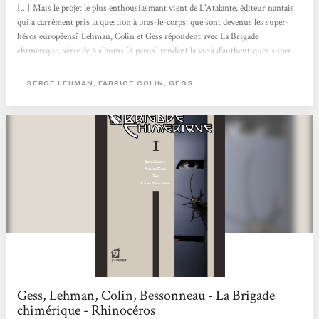
[...] Mais le projet le plus enthousiasmant vient de L'Atalante, éditeur nantais
qui a carrément pris la question à bras-le-corps: que sont devenus les super-
héros européens? Lehman, Colin et Gess répondent avec La Brigade
chimérique, série de 6 albums (4 parus) rendant la vie à d'authentiques super-
héros de la littérature populaire du début du XXè siècle aujourd'hui oublié : le
passe-muraille, le nyctalope, l'accélérateur, etc. Un travail traité au format
SERGE LEHMAN, FABRICE COLIN, GESS
comic, avec un grand soin graphique et un récit qui pose une question: et si la
disparition des super-héros...
Gess, Lehman, Colin, Bessonneau - La Brigade
chimérique - Rhinocéros