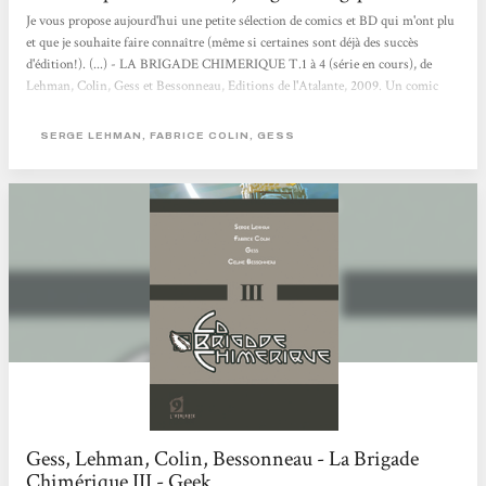
Je vous propose aujourd'hui une petite sélection de comics et BD qui m'ont plu
et que je souhaite faire connaître (même si certaines sont déjà des succès
d'édition!). (...) - LA BRIGADE CHIMERIQUE T.1 à 4 (série en cours), de
Lehman, Colin, Gess et Bessonneau, Editions de l'Atalante, 2009. Un comic
français de haut vol, rivalisant avec les anglo-saxons tant sur le contenu que la
forme mais basant son histoire juste avant la seconde guerre mondiale. Les
SERGE LEHMAN, FABRICE COLIN, GESS
super-héros et les super-vilains européens sont en pleine ébullition dans cette
période d'avant guerre où pouvoirs mystiques et super-sciences...
Gess, Lehman, Colin, Bessonneau - La Brigade
Chimérique III - Geek