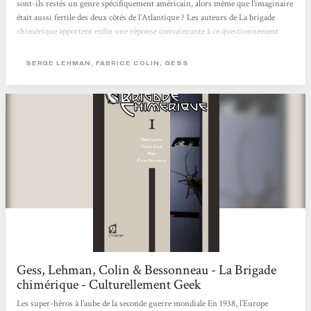
sont-ils restés un genre spécifiquement américain, alors même que l’imaginaire
était aussi fertile des deux côtés de l’Atlantique ? Les auteurs de La brigade
chimérique apportent enfin une réponse convaincante à ce questionnement
lancinant, en mettant en scène des super-héros issus de la littérature française,
et en expliquant pourquoi ils ont disparu à l’issue de la Deuxième Guerre
SERGE LEHMAN, FABRICE COLIN, GESS
Mondiale. Un tour de force ! Nouveau regard
Gess, Lehman, Colin & Bessonneau - La Brigade
chimérique - Culturellement Geek
Les super-héros à l’aube de la seconde guerre mondiale En 1938, l’Europe