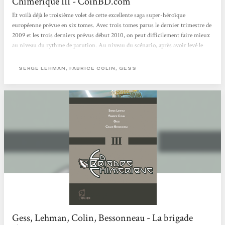
Chimérique III - CoinBD.com
Et voilà déjà le troisième volet de cette excellente saga super-héroïque
européenne prévue en six tomes. Avec trois tomes parus le dernier trimestre de
2009 et les trois derniers prévus début 2010, on peut difficilement faire mieux
au niveau du rythme de parution. Au niveau du scénario, après avoir levé le
voile sur les origines de la Brigade Chimérique lors du tome précédent, ce
tome-ci se concentre plus en profondeur sur le passé de Jean Sévérac et sur ce
SERGE LEHMAN, FABRICE COLIN, GESS
mystérieux groupe de super-héros chimérique de l’entre-deux-guerres qui...
Gess, Lehman, Colin, Bessonneau - La brigade