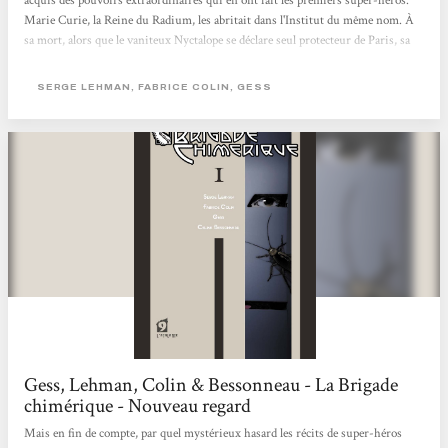
acquis des pouvoirs extraordinaires qui en ont fait les premiers super-héros.
Marie Curie, la Reine du Radium, les abritait dans l'Institut du même nom. À
sa mort, alors que le vaniteux Nyctalope se déclare seul protecteur de Paris, sa
fille Irène et son mari Frédéric Joliot reprennent le flambeau tout en s'alliant
aux surhommes en armure de Nous Autres, le groupe moscovite dirigé par le
SERGE LEHMAN, FABRICE COLIN, GESS
Grand Frère. Ils s'opposent aux projets du sinistre Docteur M, redoutable...
Gess, Lehman, Colin & Bessonneau - La Brigade
chimérique - Nouveau regard
Mais en fin de compte, par quel mystérieux hasard les récits de super-héros