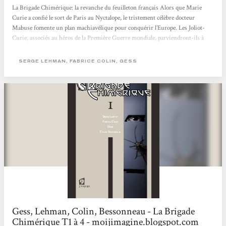
La Brigade Chimérique: la revanche du feuilleton français Alors que Marie
Curie a confié le sort de Paris au Nyctalope, le tristement célèbre docteur
Mabuse fomente un plan machiavélique pour conquérir l’Europe. Les Joliot-
Curie, associés au héros de la Première Guerre mondiale, parviendront-ils à
contrer ce sinistre complot ? En relisant des feuilletons de l’entre-deux-guerres,
l’écrivain de science-fiction Serge Lehman s’était surpris à constater à quel
SERGE LEHMAN, FABRICE COLIN, GESS
point la littérature française regorgeait de personnages hauts en couleur,
largement...
Gess, Lehman, Colin, Bessonneau - La Brigade
Chimérique T1 à 4 - moijimagine.blogspot.com