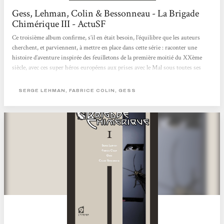
Gess, Lehman, Colin & Bessonneau - La Brigade
Chimérique III - ActuSF
Ce troisième album confirme, s’il en était besoin, l’équilibre que les auteurs
cherchent, et parviennent, à mettre en place dans cette série : raconter une
histoire d’aventure inspirée des feuilletons de la première moitié du XXème
siècle, avec ces super héros européens aux prises avec le Mal sous toutes ses
formes, tout en lui ajoutant un aspect métaphysique cher à Serge Lehman.
Ainsi, Jung et ses théories sur la conscience collective entrent en scène dans le
SERGE LEHMAN, FABRICE COLIN, GESS
quatrième épisode, pour notre plus grand plaisir intellectuel. On ressent un...