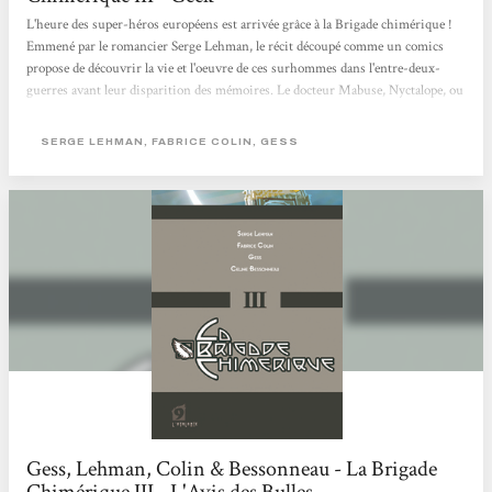
L'heure des super-héros européens est arrivée grâce à la Brigade chimérique !
Emmené par le romancier Serge Lehman, le récit découpé comme un comics
propose de découvrir la vie et l'oeuvre de ces surhommes dans l'entre-deux-
guerres avant leur disparition des mémoires. Le docteur Mabuse, Nyctalope, ou
Marie Curie s'en donnent ainsi à coeur joie sur le vieu continent déchiré. Mise
en scène par un Gess au trait "mignolesque", l'aventure est une immanquable
SERGE LEHMAN, FABRICE COLIN, GESS
du moment S.F. Geek n° 4, Novembre-Décembre 2009.
Gess, Lehman, Colin & Bessonneau - La Brigade
Chimérique III - L'Avis des Bulles