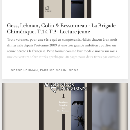
Gess, Lehman, Colin & Bessonneau - La Brigade
Chimérique, T.1 à T.3- Lecture jeune
Trois volumes, pour une série qui en comptera six, édités chacun à un mois
d'intervalle depuis l'automne 2009 et une très grande ambition : publier un
comic héroïc à la française. Petit format comme leur modèle américain mais
une couverture sobre et très graphique. 48 pages pour deux titres par ouvrage
(plus un prologue pour le tome 1). Peu de pages donc mais un contenu très
dense ! Aux commandes du scénario et associés pour la première fois dans une
SERGE LEHMAN, FABRICE COLIN, GESS
bande déssinée, Serge Lehman et Fabrice colin. Forts du constat de Serge
lehman qu'il n'existe plus de super-héros...