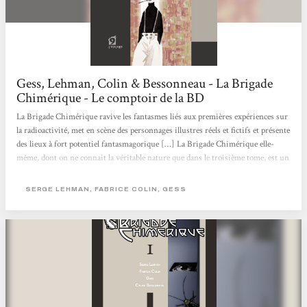
Gess, Lehman, Colin & Bessonneau - La Brigade
Chimérique - Le comptoir de la BD
La Brigade Chimérique ravive les fantasmes liés aux premières expériences sur
la radioactivité, met en scène des personnages illustres réels et fictifs et présente
des lieux à fort potentiel fantasmagorique […] La Brigade Chimérique elle-
même, dont on ne connait la véritable nature que dans le troisième tome, est un
carré de personnages antagonistes pourvus de super pouvoirs : la vie et la mort,
l’humanité et la bestialité. Il est difficile de raconter l’histoire de cette série,
SERGE LEHMAN, FABRICE COLIN, GESS
dont le style graphique emprunte tout à la fois à...