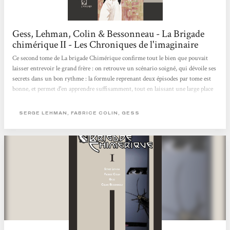
Gess, Lehman, Colin & Bessonneau - La Brigade
chimérique II - Les Chroniques de l'imaginaire
Ce second tome de La brigade Chimérique confirme tout le bien que pouvait
laisser entrevoir le grand frère : on retrouve un scénario soigné, qui dévoile ses
secrets dans un bon rythme : la formule reprenant deux épisodes par tome est
bonne, et permet d'en apprendre suffisamment, tout en laissant une large place
aux mystères qui trouveront des réponses par la suite. Côté graphique, on
retrouve les traits nerveux et tout en mouvement qui faisaient déjà mouche
SERGE LEHMAN, FABRICE COLIN, GESS
dans le tome précédent : rien à redire de ce côté-là, surtout avec les quelques
effets spéciaux que...