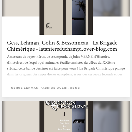
Gess, Lehman, Colin & Bessonneau - La Brigade
Chimérique - lataniereduchampi.over-blog.com
Amateurs de super-héros, de steampunk, de Jules VERNE, d'Histoire,
d'histoires, de l'esprit qui anima les feuilletonnistes du début du XXième
siècle... cette bande dessinée est faite pour vous ! La Brigade Chimérique plonge
dans les origines des super-héros européens, issus des cerveaux féconds et des
imaginations débordantes d'une multitude d'auteurs. Serge LEHMAN,
initiateur du projet, décrit avec passion et détails cette histoire au long cours
SERGE LEHMAN, FABRICE COLIN, GESS
nourrie d'anecdotes et de grands noms. Fabrice COLIN, auteur protéiforme
passé par la case "jeux de rôles", lui prête main-forte. GESS, dessinateur...