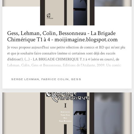
Gess, Lehman, Colin, Bessonneau - La Brigade
Chimérique T1 à 4 - moijimagine.blogspot.com
Je vous propose aujourd'hui une petite sélection de comics et BD qui m'ont plu
et que je souhaite faire connaître (même si certaines sont déjà des succès
d'édition!). (...) - LA BRIGADE CHIMERIQUE T.1 à 4 (série en cours), de
Lehman, Colin, Gess et Bessonneau, Editions de l'Atalante, 2009. Un comic
français de haut vol, rivalisant avec les anglo-saxons tant sur le contenu que la
forme mais basant son histoire juste avant la seconde guerre mondiale. Les
SERGE LEHMAN, FABRICE COLIN, GESS
super-héros et les super-vilains européens sont en pleine ébullition dans cette
période d'avant guerre où pouvoirs mystiques et super-sciences...