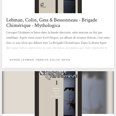
Lehman, Colin, Gess & Bessonneau - Brigade
Chimérique - Mythologica
Lorsque l’Atalante se lance dans la bande-dessinée, cette maison ne fait pas
semblant. Après nous avoir livré Fergus, un album de science-fiction, c’est cette
fois-ci une série qui débute avec La Brigade Chimérique. Dans la droite ligne
des super-héros américains ce sont des héros européens qui vont reprendre le
flambeau dans un monde bercé de Guerre Froide. Atypique, cet album l’est
assurément. Cela s’explique entre autre par les deux auteurs : Serge Lehman et
SERGE LEHMAN, FABRICE COLIN, GESS
Fabrice Colin qui sont des trublions bien connus de la scène de l’imaginaire.
Des héros...