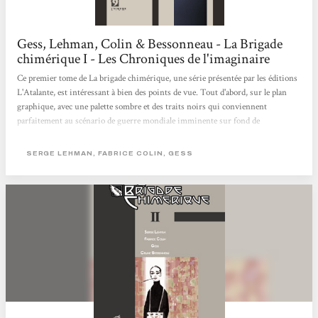
Gess, Lehman, Colin & Bessonneau - La Brigade
chimérique I - Les Chroniques de l'imaginaire
Ce premier tome de La brigade chimérique, une série présentée par les éditions
L'Atalante, est intéressant à bien des points de vue. Tout d'abord, sur le plan
graphique, avec une palette sombre et des traits noirs qui conviennent
parfaitement au scénario de guerre mondiale imminente sur fond de
contrebande nazie. Le format du livre est également original, et on a
l'impression d'avoir un bon comics entre les mains. Côté scénario, nous ne
SERGE LEHMAN, FABRICE COLIN, GESS
sommes pas en reste : nous avons droit à une brève présentation des
personnages principaux, qui aide forcément à la compréhension...