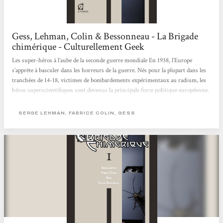
Gess, Lehman, Colin & Bessonneau - La Brigade
chimérique - Culturellement Geek
Les super-héros à l’aube de la seconde guerre mondiale En 1938, l’Europe
s’apprête à basculer dans les horreurs de la guerre. Nés pour la plupart dans les
tranchées de 14-18, victimes de bombardements expérimentaux au radium, les
héros superscientifiques sont devenus la principale force politique européenne.
En France, Saint-Clair, dit Le Nyctalope, allié à Giberne, l’Accélérateur
londonien, est le protecteur officiel de Paris, désigné dans des circonstances
SERGE LEHMAN, FABRICE COLIN, GESS
nébuleuses par la légendaire Marie Curie, fondatrice de l’Institut du...