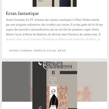
Ecran fantastique
Avant Ironman, les FF victimes des rayons cosmiques et Peter Parker mordu
par une araignée radioactive, des irradiés aux rayons X et des gazés de 14-18 ont
acquis des pouvoirs extraordinaires qui en ont fait les premiers super-héros.
Marie Curie, la Reine du Radium, les abritait dans l'Institut du même nom. À
sa mort, alors que le vaniteux Nyctalope se déclare seul protecteur de Paris, sa
fille Irène et son mari Frédéric Joliot reprennent le flambeau tout en s'alliant
aux surhommes en armure de Nous Autres, le groupe moscovite dirigé par le
SERGE LEHMAN, FABRICE COLIN, GESS
Grand Frère. Ils s'opposent aux projets du sinistre Docteur M, redoutable...