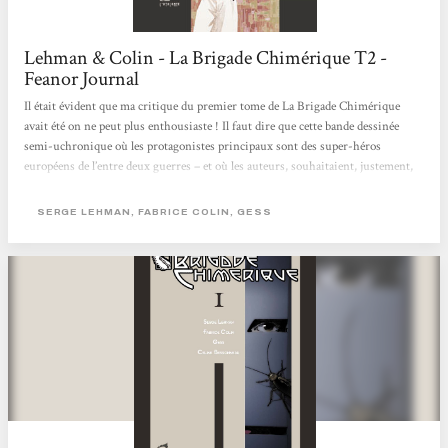
Lehman & Colin - La Brigade Chimérique T2 -
Feanor Journal
Il était évident que ma critique du premier tome de La Brigade Chimérique
avait été on ne peut plus enthousiaste ! Il faut dire que cette bande dessinée
semi-uchronique où les protagonistes principaux sont des super-héros
européens de l’entre deux guerres – et où les auteurs, souhaitaient, justement,
nous expliquer pourquoi ceux-ci, contrairement à ceux d’outre-Atlantique, ont
disparu – avait tout pour plaire et au vu du résultat du premier volume, cela
SERGE LEHMAN, FABRICE COLIN, GESS
semblait fort bien partit ! Et pour ce qui est du second volume de La Brigade
Chimérique, force est de constater qu’il est...