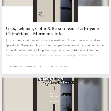
Gess, Lehman, Colin & Bessonneau - La Brigade
Chimérique - Murmures.info
[…] Le résultat est tout simplement magnifique. Chaque livre contient deux
épisodes de 28 pages, et, le parti étant pris par les auteurs de faire comme si tout
le monde connaissait déjà les personnages, il faut un petit moment (au moins
trois épisodes pour ma part) pour commencer à saisir pleinement toute
l'intrigue. La présentation des albums est superbe, le format rappelant celui des
comics américains, et les couvertures (du livre comme de chacun des épisodes)
SERGE LEHMAN, FABRICE COLIN, GESS
sont splendides. Le dessin de Gess évolue dans un style un peu comics-vieillot
qui colle parfaitement au contexte et tranche avec celui...