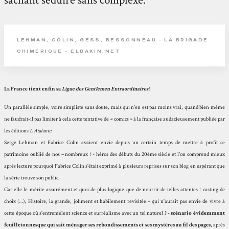
sachant séduire sans complexe.
LEHMAN, COLIN, GESS, BESSONNEAU - LA BRIGADE
CHIMÉRIQUE - ELBAKIN.NET
La France tient enfin sa
Ligue des Gentlemen Extraordinaires
!
Un parallèle simple, voire simpliste sans doute, mais qui n'en est pas moins vrai, quand bien même
ne faudrait-il pas limiter à cela cette tentative de « comics » à la française audacieusement publiée par
les éditions
L'Atalante
.
Serge Lehman et Fabrice Colin avaient envie depuis un certain temps de mettre à profit ce
patrimoine oublié de nos – nombreux ! - héros des débuts du 20ème siècle et l'on comprend mieux
après lecture pourquoi Fabrice Colin s'était exprimé à plusieurs reprises sur son blog en espérant que
la série trouve son public.
Car elle le mérite assurément et quoi de plus logique que de nourrir de telles attentes : casting de
choix (…), Histoire, la grande, joliment et habilement revisitée – qui n'aurait pas envie de vivre à
cette époque où s'entremêlent science et surréalisme avec un tel naturel ? -
scénario évidemment
feuilletonnesque qui sait ménager ses rebondissements et ses mystères au fil des pages
, après