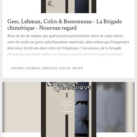
Gess, Lehman, Colin & Bessonneau - La Brigade
chimérique - Nouveau regard
Mais en fin de compte, par quel mystérieux hasard les récits de super-héros
sont-ils restés un genre spécifiquement américain, alors même que l’imaginaire
était aussi fertile des deux côtés de l’Atlantique ? Les auteurs de La brigade
chimérique apportent enfin une réponse convaincante à ce questionnement
lancinant, en mettant en scène des super-héros issus de la littérature française,
et en expliquant pourquoi ils ont disparu à l’issue de la Deuxième Guerre
SERGE LEHMAN, FABRICE COLIN, GESS
Mondiale. Un tour de force ! Nouveau regard