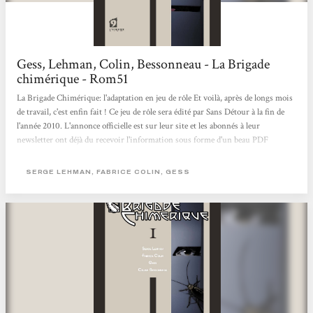
Gess, Lehman, Colin, Bessonneau - La Brigade
chimérique - Rom51
La Brigade Chimérique: l'adaptation en jeu de rôle Et voilà, après de longs mois
de travail, c'est enfin fait ! Ce jeu de rôle sera édité par Sans Détour à la fin de
l'année 2010. L'annonce officielle est sur leur site et les abonnés à leur
newsletter ont déjà du recevoir l'information sous forme d'un beau PDF
donnant quelques détails. Cette adaptation a été rendue possible grâce à
plusieurs personnes : - Tout d'abord les auteurs de la BD eux-même (alias le
SERGE LEHMAN, FABRICE COLIN, GESS
Club de l'Hypermonde) : Fabrice Colin que j'ai contacté en premier et qui s'est...