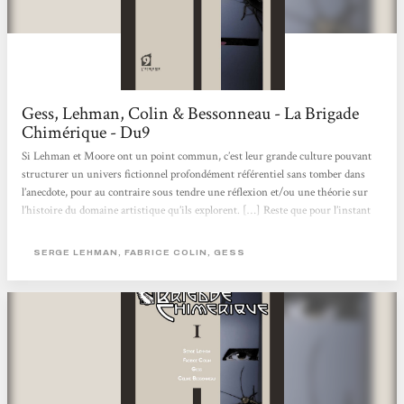
Gess, Lehman, Colin & Bessonneau - La Brigade
Chimérique - Du9
Si Lehman et Moore ont un point commun, c’est leur grande culture pouvant
structurer un univers fictionnel profondément référentiel sans tomber dans
l’anecdote, pour au contraire sous tendre une réflexion et/ou une théorie sur
l’histoire du domaine artistique qu’ils explorent. […] Reste que pour l’instant
cette série s’offre comme la plus crédible des tentatives et surtout la plus réussie
en la matière. Serge Lehman s’est entouré de personnes sachant accompagner ce
SERGE LEHMAN, FABRICE COLIN, GESS
projet, se plier au genre et à ses codes. Les reproches adressés à...