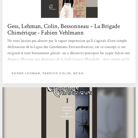
Gess, Lehman, Colin, Bessonneau – La Brigade
Chimérique - Fabien Vehlmann
Ne vous laissez pas abuser par la vague impression qu'il s'agirait d'une simple
déclinaison de la Ligue des Gentlemans Extraordinaires, car ce concept-ci est
original et tout bonnement génial : on y découvre pourquoi les super-héros ont
disparu d'Europe aux alentours de la 2nde Guerre Mondiale... alors même qu'ils
auraient pu connaître le même destin glorieux que leurs cousins américains
(Spiderman, Superman et autres Batman). Les deux scénaristes (Serge Lehman
SERGE LEHMAN, FABRICE COLIN, GESS
et Fabrice Colin) nous font donc découvrir une magnifique galerie de héros et
de méchants puisés dans la littérature fantastique...