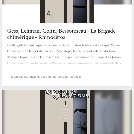
Gess, Lehman, Colin, Bessonneau - La Brigade
chimérique - Rhinocéros
La Brigade Chimérique: la revanche du feuilleton français Alors que Marie
Curie a confié le sort de Paris au Nyctalope, le tristement célèbre docteur
Mabuse fomente un plan machiavélique pour conquérir l’Europe. Les Joliot-
Curie, associés au héros de la Première Guerre mondiale, parviendront-ils à
contrer ce sinistre complot ? En relisant des feuilletons de l’entre-deux-guerres,
l’écrivain de science-fiction Serge Lehman s’était surpris à constater à quel
SERGE LEHMAN, FABRICE COLIN, GESS
point la littérature française regorgeait de personnages hauts en couleur,
largement...