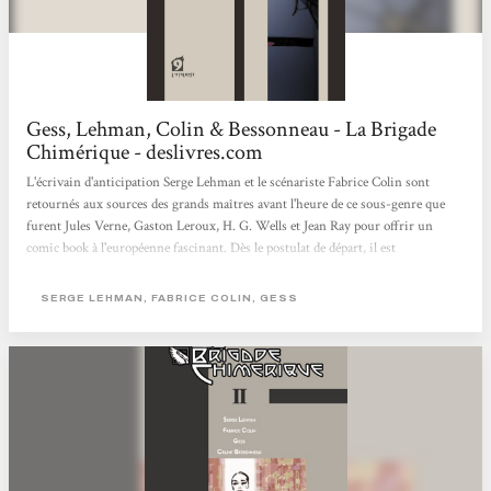
Gess, Lehman, Colin & Bessonneau - La Brigade
Chimérique - deslivres.com
L'écrivain d'anticipation Serge Lehman et le scénariste Fabrice Colin sont
retournés aux sources des grands maîtres avant l'heure de ce sous-genre que
furent Jules Verne, Gaston Leroux, H. G. Wells et Jean Ray pour offrir un
comic book à l'européenne fascinant. Dès le postulat de départ, il est
recommandé d'attacher sa ceinture pour entrer dans ce parc diablement attractif
: au coeur de la boucherie de 14-18, des soldats intoxiqués par les gaz auraient
SERGE LEHMAN, FABRICE COLIN, GESS
développé des super-pouvoirs et Marie Curie pu étudier le cas très particulier
de l'un d'eux. Un homme capable de se diviser en quatre entités,...