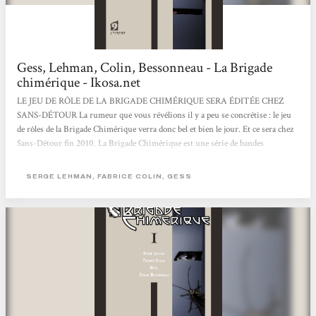
Gess, Lehman, Colin, Bessonneau - La Brigade
chimérique - Ikosa.net
LE JEU DE RÔLE DE LA BRIGADE CHIMÉRIQUE SERA ÉDITÉE CHEZ
SANS-DÉTOUR La rumeur que vous révélions il y a peu se concrétise : le jeu
de rôles de la Brigade Chimérique verra donc bel et bien le jour. Et ce sera chez
Sans-Détour fin 2010. La Brigade Chimérique est une série de bandes
dessinées française fortement influencée par l’esprit des comics US. 4 volumes
sont déjà parus chez l’Atalante. Son traitement original du thème des super-
SERGE LEHMAN, FABRICE COLIN, GESS
héros et sa période historique (l’entre-deux-guerres), encore peu explorée,
semblaient...