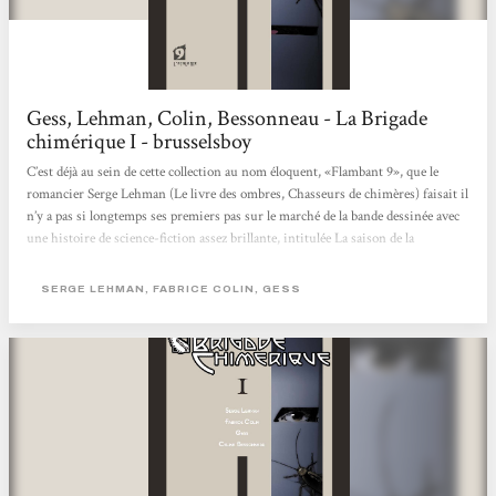
Gess, Lehman, Colin, Bessonneau - La Brigade
chimérique I - brusselsboy
C’est déjà au sein de cette collection au nom éloquent, «Flambant 9», que le
romancier Serge Lehman (Le livre des ombres, Chasseurs de chimères) faisait il
n’y a pas si longtemps ses premiers pas sur le marché de la bande dessinée avec
une histoire de science-fiction assez brillante, intitulée La saison de la
couloeuvre. C’est à nouveau au sein de la maison d’édition L’Atalante, mais
accompagné de Fabrice Collin (« Tir Nan Og ») en tant que co-scénariste, que
SERGE LEHMAN, FABRICE COLIN, GESS
l’auteur récidive, proposant cette fois un récit de super-héros se déroulant...