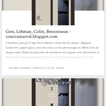
Gess, Lehman, Colin, Bessonneau -
comicsmarvel.blogspot.com
L'Atalante, puisqu'il s'agit de cet éditeur, a bien fait les choses : élégantes
hardcovers, papier glacé, carte avec infos sur les personnages en début et fin de
chaque tome. Même la quatrième de couverture est soignée, avec illustration et
résumé pour chaque épisode. Au final, sur les trois volumes, je n'ai trouvé
qu'une méchante erreur de concordance des temps et un petit décalage, sur une
case, au niveau du lettrage. Autant dire rien du tout en comparaison de certains
SERGE LEHMAN, FABRICE COLIN, GESS
sagouins de l'édition. Une belle aventure, profondément et intelligemment
ancrée dans l'Histoire et les...