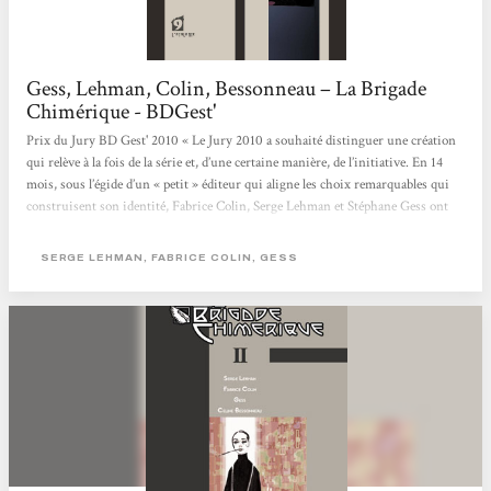
Gess, Lehman, Colin, Bessonneau – La Brigade
Chimérique - BDGest'
Prix du Jury BD Gest' 2010 « Le Jury 2010 a souhaité distinguer une création
qui relève à la fois de la série et, d’une certaine manière, de l’initiative. En 14
mois, sous l’égide d’un « petit » éditeur qui aligne les choix remarquables qui
construisent son identité, Fabrice Colin, Serge Lehman et Stéphane Gess ont
proposé un récit complet, composé un univers peuplé de super-héros évoluant
sur le continent européen au cours d’une période trouble. La conclusion de
SERGE LEHMAN, FABRICE COLIN, GESS
l’article publié à...