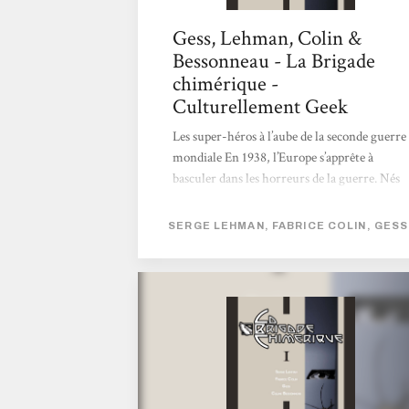
Gess, Lehman, Colin &
Bessonneau - La Brigade
chimérique -
Culturellement Geek
Les super-héros à l’aube de la seconde guerre
mondiale En 1938, l’Europe s’apprête à
basculer dans les horreurs de la guerre. Nés
pour la plupart dans les tranchées de 14-18,
victimes de bombardements expérimentaux
SERGE LEHMAN, FABRICE COLIN, GESS
au radium, les héros superscientifiques sont
devenus la principale force politique
européenne. En France, Saint-Clair, dit Le
Nyctalope, allié à Giberne, l’Accélérateur
londonien, est le protecteur officiel de Paris,
désigné dans des circonstances nébuleuses
par la légendaire Marie Curie, fondatrice de
l’Institut du...