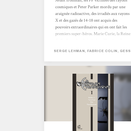
Avant Ironman, les FF victimes des rayons
cosmiques et Peter Parker mordu par une
araignée radioactive, des irradiés aux rayons
X et des gazés de 14-18 ont acquis des
pouvoirs extraordinaires qui en ont fait les
premiers super-héros. Marie Curie, la Reine
du Radium, les abritait dans l'Institut du
même nom. À sa mort, alors que le vaniteux
SERGE LEHMAN, FABRICE COLIN, GESS
Nyctalope se déclare seul protecteur de
Paris, sa fille Irène et son mari Frédéric
Joliot reprennent le flambeau tout en
s'alliant aux surhommes en armure de Nous
Autres, le groupe moscovite dirigé par le
Grand Frère. Ils s'opposent aux projets du
sinistre Docteur M, redoutable...