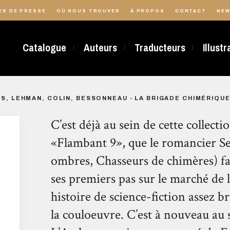
ES DE PRESSE
OÙ NOUS TROUVER
À PROPOS
CONTACT
NEW
Catalogue
Auteurs
Traducteurs
Illust
S, LEHMAN, COLIN, BESSONNEAU - LA BRIGADE CHIMÉRIQUE
C’est déjà au sein de cette collect
«Flambant 9», que le romancier S
ombres, Chasseurs de chimères) fais
ses premiers pas sur le marché de 
histoire de science-fiction assez br
la couloeuvre. C’est à nouveau au 