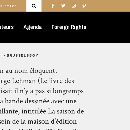
SLETTER
rateurs
Agenda
Foreign Rights
 I - BRUSSELSBOY
ion au nom éloquent,
erge Lehman (Le livre des
ait il n’y a pas si longtemps
la bande dessinée avec une
illante, intitulée La saison de
sein de la maison d’édition