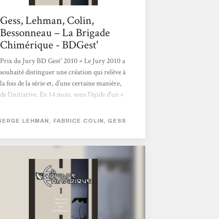
Gess, Lehman, Colin,
Bessonneau – La Brigade
Chimérique - BDGest'
Prix du Jury BD Gest' 2010 « Le Jury 2010 a
souhaité distinguer une création qui relève à
la fois de la série et, d’une certaine manière,
de l’initiative. En 14 mois, sous l’égide d’un «
petit » éditeur qui aligne les choix
remarquables qui construisent son identité,
SERGE LEHMAN, FABRICE COLIN, GESS
Fabrice Colin, Serge Lehman et Stéphane
Gess ont proposé un récit complet, composé
un univers peuplé de super-héros évoluant
sur le continent européen au cours d’une
période trouble. La conclusion de l’article
publié à...