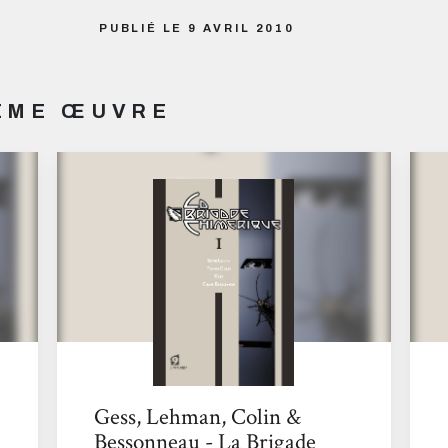
PUBLIÉ LE 9 AVRIL 2010
MÊME ŒUVRE
Gess, Lehman, Colin &
Bessonneau - La Brigade