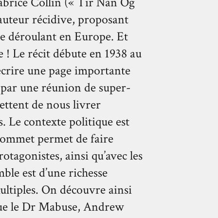
abrice Collin (« Tir Nan Og
’auteur récidive, proposant
 se déroulant en Europe. Et
e ! Le récit débute en 1938 au
 écrire une page importante
 par une réunion de super-
ettent de nous livrer
es. Le contexte politique est
u sommet permet de faire
tagonistes, ainsi qu’avec les
mble est d’une richesse
multiples. On découvre ainsi
 que le Dr Mabuse, Andrew