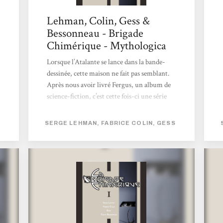
Lehman, Colin, Gess &
Bessonneau - Brigade
Chimérique - Mythologica
Lorsque l’Atalante se lance dans la bande-
dessinée, cette maison ne fait pas semblant.
Après nous avoir livré Fergus, un album de
science-fiction, c’est cette fois-ci une série
qui débute avec La Brigade Chimérique.
Dans la droite ligne des super-héros
SERGE LEHMAN, FABRICE COLIN, GESS
américains ce sont des héros européens qui
vont reprendre le flambeau dans un monde
bercé de Guerre Froide. Atypique, cet album
l’est assurément. Cela s’explique entre autre
par les deux auteurs : Serge Lehman et
Fabrice Colin qui sont des trublions bien
connus de la scène de l’imaginaire. Des
héros...