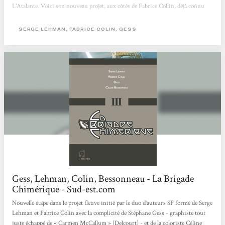
L’Atalante. Voici son nouveau projet, aux côtés de Fabrice Collin, déjà connu
pour sa prestation sur Tir Nan Og, notamment. La brigade chimérique est
d’ores et déjà prévue en 6 tomes, avec un rythme de parution très rapproché : les
SERGE LEHMAN, FABRICE COLIN, GESS
trois premiers volets sortiront sur 3 mois, de quoi permettre au lecteur de
mieux se fondre dans cet univers....
Gess, Lehman, Colin, Bessonneau - La Brigade
Chimérique - Sud-est.com
Nouvelle étape dans le projet fleuve initié par le duo d’auteurs SF formé de Serge
Lehman et Fabrice Colin avec la complicité de Stéphane Gess - graphiste tout
juste échappé de « Carmen McCallum » (Delcourt) - et de la coloriste Céline