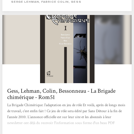
dense ! Aux commandes du scénario et associés pour la première fois dans une
SERGE LEHMAN, FABRICE COLIN, GESS
bande déssinée, Serge Lehman et Fabrice colin. Forts du constat de Serge
lehman qu'il n'existe plus de super-héros...
Gess, Lehman, Colin, Bessonneau - La Brigade
chimérique - Rom51
La Brigade Chimérique: l'adaptation en jeu de rôle Et voilà, après de longs mois
de travail, c'est enfin fait ! Ce jeu de rôle sera édité par Sans Détour à la fin de
l'année 2010. L'annonce officielle est sur leur site et les abonnés à leur
newsletter ont déjà du recevoir l'information sous forme d'un beau PDF
donnant quelques détails. Cette adaptation a été rendue possible grâce à