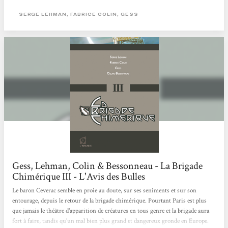
Marie Curie s'en donnent ainsi à coeur joie sur le vieu continent déchiré. Mise
en scène par un Gess au trait "mignolesque", l'aventure est une immanquable
SERGE LEHMAN, FABRICE COLIN, GESS
du moment S.F. Geek n° 4, Novembre-Décembre 2009.
Gess, Lehman, Colin & Bessonneau - La Brigade
Chimérique III - L'Avis des Bulles
Le baron Ceverac semble en proie au doute, sur ses seniments et sur son
entourage, depuis le retour de la brigade chimérique. Pourtant Paris est plus
que jamais le théâtre d'apparition de créatures en tous genre et la brigade aura
fort à faire, tandis qu'un mal bien plus grand et dangereux gronde en Europe.