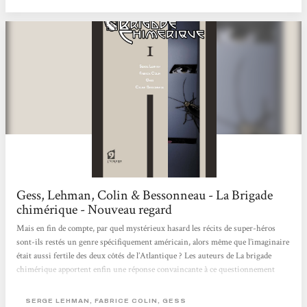
lumière... Une belle réussite dans une série qui a tout de l'ovni dans le monde
de la BD : une chose est agréable : l'originalité est bien...
Gess, Lehman, Colin & Bessonneau - La Brigade
chimérique - Nouveau regard
Mais en fin de compte, par quel mystérieux hasard les récits de super-héros
sont-ils restés un genre spécifiquement américain, alors même que l’imaginaire
était aussi fertile des deux côtés de l’Atlantique ? Les auteurs de La brigade
chimérique apportent enfin une réponse convaincante à ce questionnement
lancinant, en mettant en scène des super-héros issus de la littérature française,
et en expliquant pourquoi ils ont disparu à l’issue de la Deuxième Guerre
SERGE LEHMAN, FABRICE COLIN, GESS