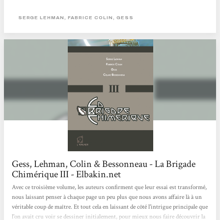
ligue des Gentlemen extraordinaires, mettent la barre très haut. Difficile, en
effet, d’afficher des influences si typées sans tomber dans le plagiat ou la
SERGE LEHMAN, FABRICE COLIN, GESS
mauvaise copie. Mais le scénariste, déjà remarqué pour ses choix audacieux
avec La saison de la couloeuvre,...
Gess, Lehman, Colin & Bessonneau - La Brigade
Chimérique III - Elbakin.net
Avec ce troisième volume, les auteurs confirment que leur essai est transformé,
nous laissant penser à chaque page un peu plus que nous avons affaire là à un
véritable coup de maître. Et tout cela en laissant de côté l'intrigue principale que
l'on avait cru voir se dessiner initialement, pour mieux nous faire découvrir la