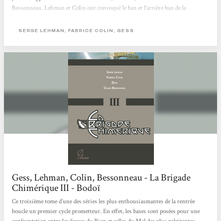
Bessonneau. Lehman et Colin ont convoqué le ban et l’arrière ban de la
littérature fantastique européenne des années 20 pour livrer un récit
extrêmement référencé mais jamais empesé, sous une forme empruntant tant
SERGE LEHMAN, FABRICE COLIN, GESS
au feuilleton classique - façon pulp - qu’aux comics américains. Les deux...
Gess, Lehman, Colin, Bessonneau - La Brigade
Chimérique III - Bodoï
Ce troisième tome d’une des séries les plus enthousiasmantes de la rentrée
boucle un premier cycle prometteur. En effet, les bases sont posées pour une