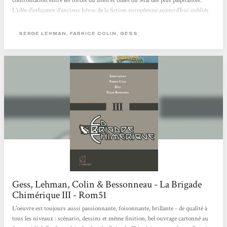
confrontation entre les forces du Bien et celles du Mal des plus palpitantes.
L’idée d’exhumer d’anciens héros de la fiction européenne aujourd’hui oubliés
(Le Nyctalope notamment) re-crée une mythologie fascinante, qui n’a rien à
envier à celle développée par la bande dessinée américaine. Et mélanger ces
SERGE LEHMAN, FABRICE COLIN, GESS
figures avec le monde réel de la science et de l’art de l’entre-deux guerres...
Gess, Lehman, Colin & Bessonneau - La Brigade
Chimérique III - Rom51
L'oeuvre est toujours aussi passionnante, foisonnante, brillante - de qualité à
tous les niveaux : scénario, dessins et même finition, bel ouvrage cartonné au