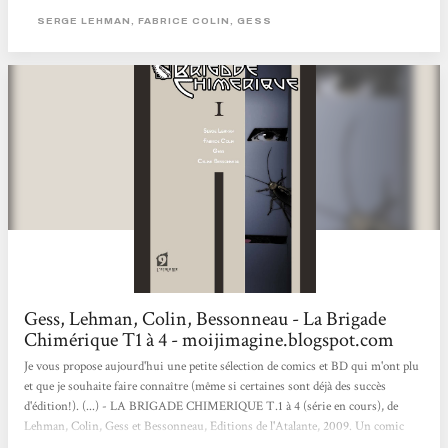
l’écrivain de science-fiction Serge Lehman s’était surpris à constater à quel
SERGE LEHMAN, FABRICE COLIN, GESS
point la littérature française regorgeait de personnages hauts en couleur,
largement...
Gess, Lehman, Colin, Bessonneau - La Brigade
Chimérique T1 à 4 - moijimagine.blogspot.com
Je vous propose aujourd'hui une petite sélection de comics et BD qui m'ont plu
et que je souhaite faire connaître (même si certaines sont déjà des succès
d'édition!). (...) - LA BRIGADE CHIMERIQUE T.1 à 4 (série en cours), de
Lehman, Colin, Gess et Bessonneau, Editions de l'Atalante, 2009. Un comic
français de haut vol, rivalisant avec les anglo-saxons tant sur le contenu que la