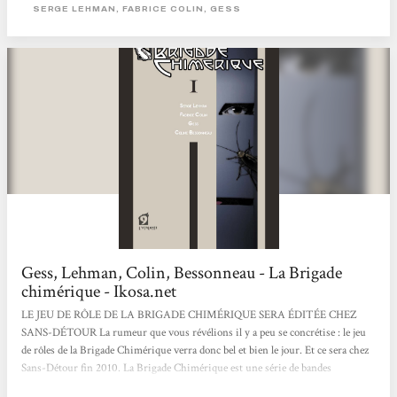
plusieurs personnes : - Tout d'abord les auteurs de la BD eux-même (alias le
SERGE LEHMAN, FABRICE COLIN, GESS
Club de l'Hypermonde) : Fabrice Colin que j'ai contacté en premier et qui s'est...
Gess, Lehman, Colin, Bessonneau - La Brigade
chimérique - Ikosa.net
LE JEU DE RÔLE DE LA BRIGADE CHIMÉRIQUE SERA ÉDITÉE CHEZ
SANS-DÉTOUR La rumeur que vous révélions il y a peu se concrétise : le jeu
de rôles de la Brigade Chimérique verra donc bel et bien le jour. Et ce sera chez
Sans-Détour fin 2010. La Brigade Chimérique est une série de bandes
dessinées française fortement influencée par l’esprit des comics US. 4 volumes