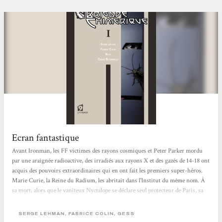
Ecran fantastique
Avant Ironman, les FF victimes des rayons cosmiques et Peter Parker mordu
par une araignée radioactive, des irradiés aux rayons X et des gazés de 14-18 ont
acquis des pouvoirs extraordinaires qui en ont fait les premiers super-héros.
Marie Curie, la Reine du Radium, les abritait dans l'Institut du même nom. À
sa mort, alors que le vaniteux Nyctalope se déclare seul protecteur de Paris, sa
fille Irène et son mari Frédéric Joliot reprennent le flambeau tout en s'alliant
aux surhommes en armure de Nous Autres, le groupe moscovite dirigé par le
SERGE LEHMAN, FABRICE COLIN, GESS
Grand Frère. Ils s'opposent aux projets du sinistre Docteur M, redoutable...