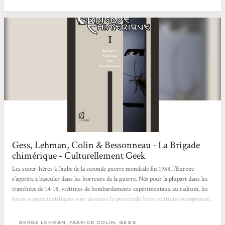
Mondiale. Un tour de force ! Nouveau regard
Gess, Lehman, Colin & Bessonneau - La Brigade
chimérique - Culturellement Geek
Les super-héros à l’aube de la seconde guerre mondiale En 1938, l’Europe
s’apprête à basculer dans les horreurs de la guerre. Nés pour la plupart dans les
tranchées de 14-18, victimes de bombardements expérimentaux au radium, les
héros superscientifiques sont devenus la principale force politique européenne.
En France, Saint-Clair, dit Le Nyctalope, allié à Giberne, l’Accélérateur
londonien, est le protecteur officiel de Paris, désigné dans des circonstances
SERGE LEHMAN, FABRICE COLIN, GESS