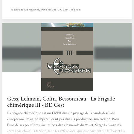
Paris ne sera pas épargné. Troisième tome pour la Brigade Chimérique,
toujours concocté par les excellents Leiman et Colin , qui continuent de nous
SERGE LEHMAN, FABRICE COLIN, GESS
balader dans un Paris où pullulent des créatures de plus en plus bizarres et où le
mystère semble habiter chaque recoin de la ville. Ce tome...
Gess, Lehman, Colin, Bessonneau - La brigade
chimérique III - BD Gest
La brigade chimérique est un OVNI dans le paysage de la bande dessinée
européenne, mais ne dépareillerait pas dans la production américaine. Pour
l’une de ses premières incursions dans le monde du 9e art, Serge Lehman n’a
certes pas choisi la facilité, tant ses références, quelque part entre Hellboy et La