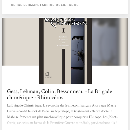
passe-muraille, le nyctalope, l'accélérateur, etc. Un travail traité au format
SERGE LEHMAN, FABRICE COLIN, GESS
comic, avec un grand soin graphique et un récit qui pose une question: et si la
disparition des super-héros...
Gess, Lehman, Colin, Bessonneau - La Brigade
chimérique - Rhinocéros
La Brigade Chimérique: la revanche du feuilleton français Alors que Marie
Curie a confié le sort de Paris au Nyctalope, le tristement célèbre docteur
Mabuse fomente un plan machiavélique pour conquérir l’Europe. Les Joliot-
Curie, associés au héros de la Première Guerre mondiale, parviendront-ils à
contrer ce sinistre complot ? En relisant des feuilletons de l’entre-deux-guerres,