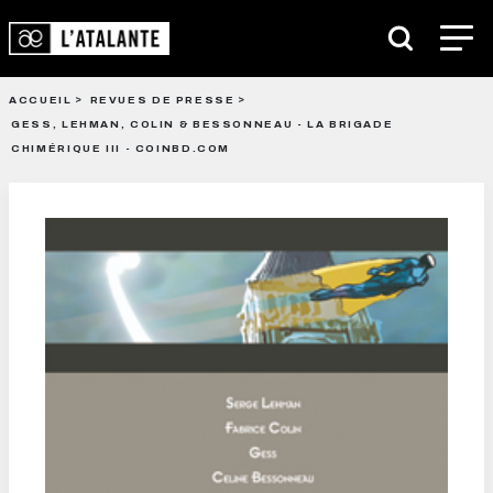
ACCUEIL
REVUES DE PRESSE
GESS, LEHMAN, COLIN & BESSONNEAU - LA BRIGADE
CHIMÉRIQUE III - COINBD.COM