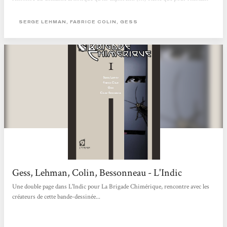
cette série s’offre comme la plus crédible des tentatives et surtout la plus réussie
en la matière. Serge Lehman s’est entouré de personnes sachant accompagner ce
SERGE LEHMAN, FABRICE COLIN, GESS
projet, se plier au genre et à ses codes. Les reproches adressés à...
Gess, Lehman, Colin, Bessonneau - L'Indic
Une double page dans L'Indic pour La Brigade Chimérique, rencontre avec les
créateurs de cette bande-dessinée...