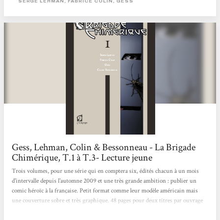
SERGE LEHMAN, FABRICE COLIN, GESS
et Fabrice Colin) nous font donc découvrir une magnifique galerie de héros et
de méchants puisés dans la littérature fantastique...
Gess, Lehman, Colin & Bessonneau - La Brigade
Chimérique, T.1 à T.3- Lecture jeune
Trois volumes, pour une série qui en comptera six, édités chacun à un mois
d'intervalle depuis l'automne 2009 et une très grande ambition : publier un
comic héroïc à la française. Petit format comme leur modèle américain mais
une couverture sobre et très graphique. 48 pages pour deux titres par ouvrage
(plus un prologue pour le tome 1). Peu de pages donc mais un contenu très