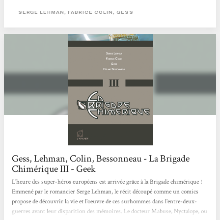
forme mais basant son histoire juste avant la seconde guerre mondiale. Les
SERGE LEHMAN, FABRICE COLIN, GESS
super-héros et les super-vilains européens sont en pleine ébullition dans cette
période d'avant guerre où pouvoirs mystiques et super-sciences...
Gess, Lehman, Colin, Bessonneau - La Brigade
Chimérique III - Geek
L'heure des super-héros européens est arrivée grâce à la Brigade chimérique !
Emmené par le romancier Serge Lehman, le récit découpé comme un comics
propose de découvrir la vie et l'oeuvre de ces surhommes dans l'entre-deux-
guerres avant leur disparition des mémoires. Le docteur Mabuse, Nyctalope, ou