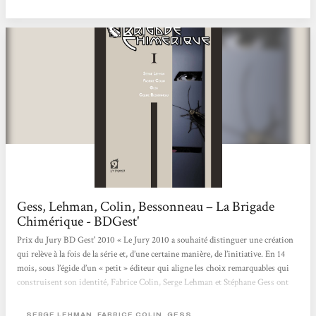
nébuleuses par la légendaire Marie Curie, fondatrice de l’Institut du...
Gess, Lehman, Colin, Bessonneau – La Brigade
Chimérique - BDGest'
Prix du Jury BD Gest' 2010 « Le Jury 2010 a souhaité distinguer une création
qui relève à la fois de la série et, d’une certaine manière, de l’initiative. En 14
mois, sous l’égide d’un « petit » éditeur qui aligne les choix remarquables qui
construisent son identité, Fabrice Colin, Serge Lehman et Stéphane Gess ont
proposé un récit complet, composé un univers peuplé de super-héros évoluant
sur le continent européen au cours d’une période trouble. La conclusion de
SERGE LEHMAN, FABRICE COLIN, GESS