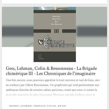
Gess, Lehman, Colin & Bessonneau - La Brigade
chimérique III - Les Chroniques de l'imaginaire
Une fois encore, nous pouvons apprécier le trait nerveux et racé de Gess, mis
en couleurs par Céline Bessonneau. Un graphisme qui sied parfaitement aux
ambiances feutrées de certains salons parisiens, avant que ceux-ci soient la
proie des monstres les plus fantasques Mention spéciale d'ailleurs pour la
xénobie transformée en un gigantesque crapaud se nourrissant de l'électricité
qui illumine la tour Eiffel, la seule encore disponible dans toute la ville
SERGE LEHMAN, FABRICE COLIN, GESS