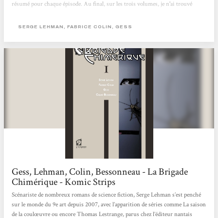
résumé pour chaque épisode. Au final, sur les trois volumes, je n'ai trouvé
qu'une méchante erreur de concordance des temps et un petit décalage, sur une
case, au niveau du lettrage. Autant dire rien du tout en comparaison de certains
SERGE LEHMAN, FABRICE COLIN, GESS
sagouins de l'édition. Une belle aventure, profondément et intelligemment
ancrée dans l'Histoire et les...
Gess, Lehman, Colin, Bessonneau - La Brigade
Chimérique - Komic Strips
Scénariste de nombreux romans de science fiction, Serge Lehman s’est penché
sur le monde du 9e art depuis 2007, avec l’apparition de séries comme La saison
de la coulœuvre ou encore Thomas Lestrange, parus chez l’éditeur nantais