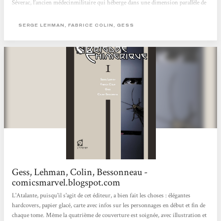
Séverac, l’ancien médecinmilitaire qui héberge dans une dimension parallèle de
son esprit (lachambre ardente), les chimériques ! Le scénario qui nous
laissaitvolontairement de nombreuses ellipses jusqu’ici se fait plus clair,plus
SERGE LEHMAN, FABRICE COLIN, GESS
compréhensible aussi pour le quidam. Cela apporte un regaind’intérêt pour...
Gess, Lehman, Colin, Bessonneau -
comicsmarvel.blogspot.com
L'Atalante, puisqu'il s'agit de cet éditeur, a bien fait les choses : élégantes
hardcovers, papier glacé, carte avec infos sur les personnages en début et fin de
chaque tome. Même la quatrième de couverture est soignée, avec illustration et