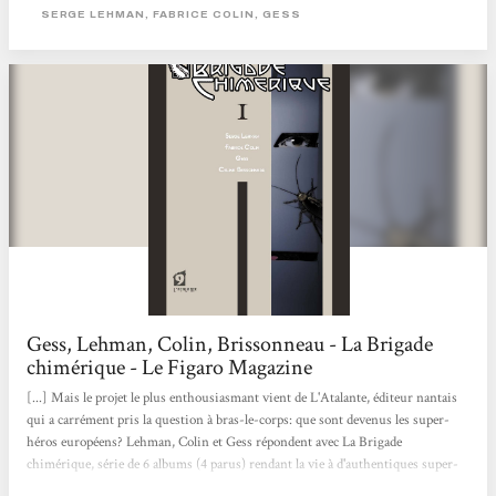
sont déjà parus chez l’Atalante. Son traitement original du thème des super-
SERGE LEHMAN, FABRICE COLIN, GESS
héros et sa période historique (l’entre-deux-guerres), encore peu explorée,
semblaient...
Gess, Lehman, Colin, Brissonneau - La Brigade
chimérique - Le Figaro Magazine
[...] Mais le projet le plus enthousiasmant vient de L'Atalante, éditeur nantais
qui a carrément pris la question à bras-le-corps: que sont devenus les super-
héros européens? Lehman, Colin et Gess répondent avec La Brigade
chimérique, série de 6 albums (4 parus) rendant la vie à d'authentiques super-
héros de la littérature populaire du début du XXè siècle aujourd'hui oublié : le