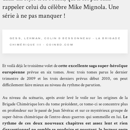
rappeler celui du célèbre Mike Mignola. Une
série à ne pas manquer !
GESS, LEHMAN, COLIN & BESSONNEAU - LA BRIGADE
CHIMÉRIQUE III - COINBD.COM
Et voilà déjà le troisième volet de
cette excellente saga super-héroïque
européenne
prévue en six tomes. Avec trois tomes parus le dernier
trimestre de 2009 et les trois derniers prévus début 2010, on peut
difficilement faire mieux au niveau du rythme de parution.
Au niveau du scénario, après avoir levé le voile sur les origines de la
Brigade Chimérique lors du tome précédent, ce tome-ci se concentre plus
en profondeur sur le passé de Jean Sévérac et sur ce mystérieux groupe de
super-héros chimérique de l’entre-deux-guerres qui sommeille en lui.
Le
rythme de ces deux nouveaux chapitres est assez lent et rien
d’exceptionnel ne semble se produire et pourtant, le lecteur reste