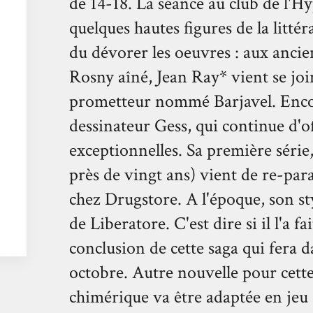
de 14-18. La séance au club de l'
quelques hautes figures de la litt
du dévorer les oeuvres : aux anci
Rosny aîné, Jean Ray* vient se joi
prometteur nommé Barjavel. Enco
dessinateur Gess, qui continue d'of
exceptionnelles. Sa première série,
près de vingt ans) vient de re-par
chez Drugstore. A l'époque, son sty
de Liberatore. C'est dire si il l'a f
conclusion de cette saga qui fera d
octobre. Autre nouvelle pour cette
chimérique va être adaptée en jeu d