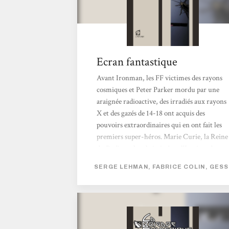
Ecran fantastique
Avant Ironman, les FF victimes des rayons
cosmiques et Peter Parker mordu par une
araignée radioactive, des irradiés aux rayons
X et des gazés de 14-18 ont acquis des
pouvoirs extraordinaires qui en ont fait les
premiers super-héros. Marie Curie, la Reine
du Radium, les abritait dans l'Institut du
même nom. À sa mort, alors que le vaniteux
SERGE LEHMAN, FABRICE COLIN, GESS
Nyctalope se déclare seul protecteur de
Paris, sa fille Irène et son mari Frédéric
Joliot reprennent le flambeau tout en
s'alliant aux surhommes en armure de Nous
Autres, le groupe moscovite dirigé par le