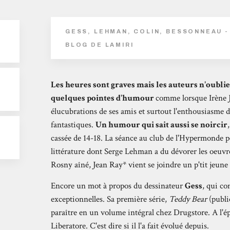
GESS, LEHMAN, COLIN, BESSONNEAU - 
BLOG DE LAMIRI
Les heures sont graves mais les auteurs n'oublie
quelques pointes d'humour
comme lorsque Irène Jo
élucubrations de ses amis et surtout l'enthousiasme
fantastiques.
Un humour qui sait aussi se noircir
cassée de 14-18. La séance au club de l'Hypermonde p
R
littérature dont Serge Lehman a du dévorer les oeuvr
Rosny aîné, Jean Ray* vient se joindre un p'tit jeu
Encore un mot à propos du dessinateur
Gess
, qui co
exceptionnelles. Sa première série,
Teddy Bear
(publié
paraître en un volume intégral chez Drugstore. A l'épo
Liberatore. C'est dire si il l'a fait évolué depuis.