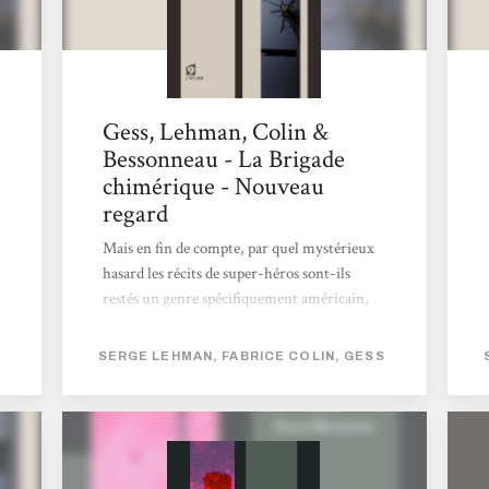
Gess, Lehman, Colin &
Bessonneau - La Brigade
chimérique - Nouveau
regard
Mais en fin de compte, par quel mystérieux
hasard les récits de super-héros sont-ils
restés un genre spécifiquement américain,
alors même que l’imaginaire était aussi
fertile des deux côtés de l’Atlantique ? Les
SERGE LEHMAN, FABRICE COLIN, GESS
auteurs de La brigade chimérique apportent
enfin une réponse convaincante à ce
questionnement lancinant, en mettant en
scène des super-héros issus de la littérature
française, et en expliquant pourquoi ils ont