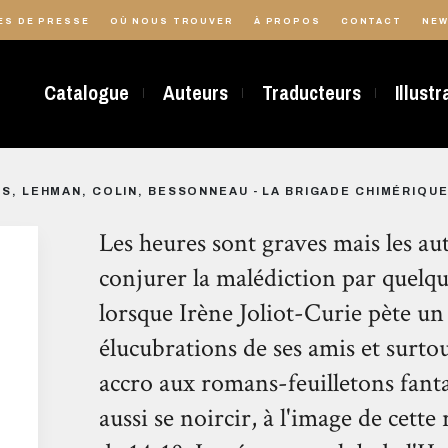
ES DE PRESSE
OÙ NOUS TROUVER
À PROPOS
CONTACT
NEW
Catalogue
Auteurs
Traducteurs
Illust
S, LEHMAN, COLIN, BESSONNEAU - LA BRIGADE CHIMÉRIQUE 
Les heures sont graves mais les au
conjurer la malédiction par quel
lorsque Irène Joliot-Curie pète un 
élucubrations de ses amis et surt
accro aux romans-feuilletons fant
aussi se noircir, à l'image de cett