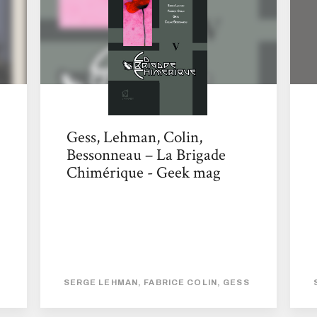
disparu à l’issue de la Deuxième Guerre
Mondiale. Un tour de force ! Nouveau
regard
Gess, Lehman, Colin,
Bessonneau – La Brigade
Chimérique - Geek mag
SERGE LEHMAN, FABRICE COLIN, GESS