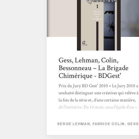
Grand Frère. Ils s'opposent aux projets du
sinistre Docteur M, redoutable...
Gess, Lehman, Colin,
Bessonneau – La Brigade
Chimérique - BDGest'
Prix du Jury BD Gest' 2010 « Le Jury 2010 a
souhaité distinguer une création qui relève à
la fois de la série et, d’une certaine manière,
de l’initiative. En 14 mois, sous l’égide d’un «
petit » éditeur qui aligne les choix
remarquables qui construisent son identité,
SERGE LEHMAN, FABRICE COLIN, GESS
Fabrice Colin, Serge Lehman et Stéphane
Gess ont proposé un récit complet, composé