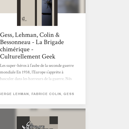
Gess, Lehman, Colin &
Bessonneau - La Brigade
chimérique -
Culturellement Geek
Les super-héros à l’aube de la seconde guerre
mondiale En 1938, l’Europe s’apprête à
basculer dans les horreurs de la guerre. Nés
pour la plupart dans les tranchées de 14-18,
victimes de bombardements expérimentaux
SERGE LEHMAN, FABRICE COLIN, GESS
au radium, les héros superscientifiques sont
devenus la principale force politique
européenne. En France, Saint-Clair, dit Le
Nyctalope, allié à Giberne, l’Accélérateur
londonien, est le protecteur officiel de Paris,