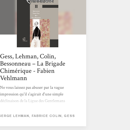
désigné dans des circonstances nébuleuses
par la légendaire Marie Curie, fondatrice de
l’Institut du...
Gess, Lehman, Colin,
Bessonneau – La Brigade
Chimérique - Fabien
Vehlmann
Ne vous laissez pas abuser par la vague
impression qu'il s'agirait d'une simple
déclinaison de la Ligue des Gentlemans
Extraordinaires, car ce concept-ci est
original et tout bonnement génial : on y
SERGE LEHMAN, FABRICE COLIN, GESS
découvre pourquoi les super-héros ont
disparu d'Europe aux alentours de la 2nde