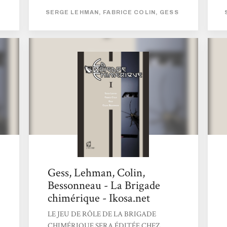
Spad qui devient presque folle à essayer de
SERGE LEHMAN, FABRICE COLIN, GESS
résoudre cette énigme, elle qui doit déjà
lutter contre ses voix mystérieuses qui lui
vrillent parfois l’esprit… Mais la relative
tranquillité part en lambeaux lorsqu’Irène
Curie reçoit une photo : Nous Autres, la
crème...
Gess, Lehman, Colin,
Bessonneau - La Brigade
chimérique - Ikosa.net
LE JEU DE RÔLE DE LA BRIGADE
CHIMÉRIQUE SERA ÉDITÉE CHEZ