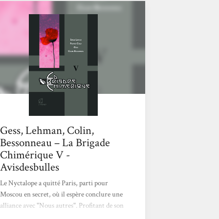
Guerre Mondiale... alors même qu'ils
auraient pu connaître le même destin
glorieux que leurs cousins américains
(Spiderman, Superman et autres Batman).
Les deux scénaristes (Serge Lehman et
Fabrice Colin) nous font donc découvrir une
magnifique galerie de héros et de méchants
puisés dans la littérature fantastique...
Gess, Lehman, Colin,
Bessonneau – La Brigade
Chimérique V -
Avisdesbulles
Le Nyctalope a quitté Paris, parti pour
Moscou en secret, où il espère conclure une
alliance avec "Nous autres". Profitant de son
absence La Brigade chimérique lance un raid