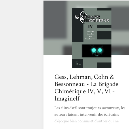
un univers peuplé de super-héros évoluant
sur le continent européen au cours d’une
période trouble. La conclusion de l’article
publié à...
Gess, Lehman, Colin &
Bessonneau - La Brigade
Chimérique IV, V, VI -
Imaginelf
Les clins d’œil sont toujours savoureux, les
auteurs faisant intervenir des écrivains
d’époque bien connus et d’autres qui ne
l’étaient pas encore, mais font référence