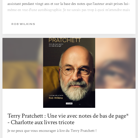
assistant pendant vingt ans et sur la base des notes que l’auteur avait prises lui-
même en vue d’une autobiographie. Je ne savais pas trop à quoi m’attendre mais
je me suis régalé. Tout d’abord, et j’en fus le premier surpris, je ne m’attendais
pas à autant d’éclats de rire. Ce livre fait rire, mais avec l’humour froid, sec et
ROB WILKINS
souvent grinçant typiquement pratchettien. Je n’irai pas...
Terry Pratchett : Une vie avec notes de bas de page*
- Charlotte aux livres tricote
Je ne peux que vous encourager à lire du Terry Pratchett !