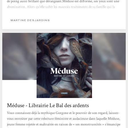
de poing aussi brillant que dérangeant.Méduse est difforme, ses yeux sont une
abomination. Alors qu'elle subit les mauvais traitements de sa famille qui la
cloître à l'intérieur de la maison pour ne pas qu'elle leur fasse honte, elle finit
par être abandonnée par ses parents dans un institut isolé...Méduse interroge la
MARTINE DESJARDINS
monstruosité. Celle, physique, avec laquelle...
Méduse - Librairie Le Bal des ardents
Vous connaissez déjà la mythique Gorgone et le pouvoir de son regard, laissez-
vous envoûter par cette relecture féministe et audacieuse dans laquelle Méduse,
jeune femme rejetée et maltraitée en raison de « ses monstruosités » s’émancipe