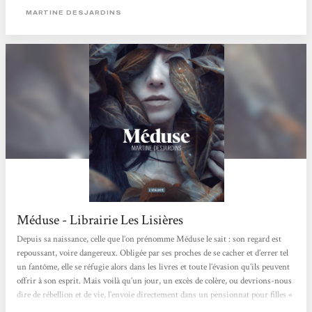
de cœur !
MARTINE DESJARDINS
Méduse - Librairie Les Lisières
Depuis sa naissance, celle que l’on prénomme Méduse le sait : son regard est
repoussant, voire dangereux. Obligée par ses proches de se cacher et d’errer tel
un fantôme, elle se réfugie alors dans les livres et toute l’évasion qu’ils peuvent
offrir à son esprit. Mais voilà qu’un jour, un excès de colère, ou devrions-nous
dire de rébellion et de vie, l’envoie directement dans un pensionnat pour filles «
spéciales » et « malades » physiquement comme elle : celles que la société et leur