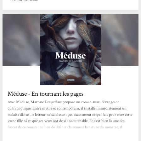
Méduse - En tournant les pages
Avec Méduse, Martine Desjardins propose un roman aussi dérangeant
qu’hypnotique. Entre mythe et contemporain, il installe immédiatement un
malaise diffus, le lecteur ne saisissant pas exactement ce qui fait peur chez cette
jeune fille ni ce que ses yeux ont de si insoutenable. Et c’est bien là une des
forces de ce roman : au lieu de définir clairement la nature du monstre, il
préfère la construire à partir du regard des autres. Sensorielle, presque
poisseuse, l’écriture nous enferme dans la peau de son personnage et dans la