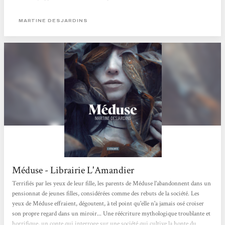
avec les adultes qui peuplent ce lieu si étrange. Même si on estime qu’il y a a un
avertissement...
MARTINE DESJARDINS
Méduse - Librairie L'Amandier
Terrifiés par les yeux de leur fille, les parents de Méduse l'abandonnent dans un
pensionnat de jeunes filles, considérées comme des rebuts de la société. Les
yeux de Méduse effraient, dégoutent, à tel point qu'elle n'a jamais osé croiser
son propre regard dans un miroir... Une réécriture mythologique troublante et
horrifique, un conte qui interroge sur une société qui cultive la honte du