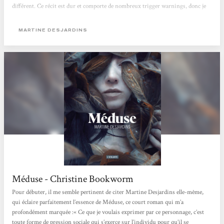
différent. Ce récit est dur et comporte de nombreux trigger warnings, donc je
vous en prie, faites attention avant de vous y plonger. Martine Desjardins
traite ici de la violence et de la conduite féminine avec une froideur et un
MARTINE DESJARDINS
détachement saisissants. Cette approche, volontairement brutale, rend la
protagoniste principale...
Méduse - Christine Bookworm
Pour débuter, il me semble pertinent de citer Martine Desjardins elle-même,
qui éclaire parfaitement l’essence de Méduse, ce court roman qui m’a
profondément marquée :« Ce que je voulais exprimer par ce personnage, c’est
toute forme de pression sociale qui s’exerce sur l’individu pour qu’il se