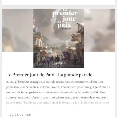
Le Premier Jour de Paix - La grande parade
2098, la Terre est exsangue, à bout de ressources, et notamment d’eau. Les
populations survivantes, souvent isolées, s’entretuent pour une gorgée d’eau ou
un bout de terre, parfois sans même se souvenir de l’origine du conflit. Une
rumeur, une lueur d’espoir court : certain·es parcourent le monde et œuvrent
pour la paix. Tandis que certains voient le rivage ou la ville d’à côté, d’autres se
tournent vers les étoiles. Parce que la paix n’est pas l’objectif, c’est la solution.
Le roman est divisé en trois parties, de plus en plus longues, qui élargissent...
ELISA BEIRAM