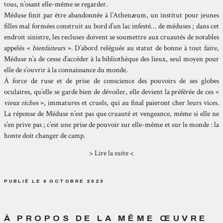
tous, n’osant elle-même se regarder.
Méduse finit par être abandonnée à l’Athenæum, un institut pour jeunes
filles mal formées construit au bord d’un lac infesté… de méduses ; dans cet
endroit sinistre, les recluses doivent se soumettre aux cruautés de notables
appelés «
bienfaiteurs
». D’abord reléguée au statut de bonne à tout faire,
Méduse n’a de cesse d’accéder à la bibliothèque des lieux, seul moyen pour
elle de s’ouvrir à la connaissance du monde.
À force de ruse et de prise de conscience des pouvoirs de ses globes
oculaires, qu’elle se garde bien de dévoiler, elle devient la préférée de ces «
vieux riches
», immatures et cruels, qui au final paieront cher leurs vices.
La réponse de Méduse n’est pas que cruauté et vengeance, même si elle ne
s’en prive pas ; c’est une prise de pouvoir sur elle-même et sur le monde : la
honte doit changer de camp.
>
Lire la suite
<
PUBLIÉ LE 9 OCTOBRE 2023
À PROPOS DE LA MÊME ŒUVRE