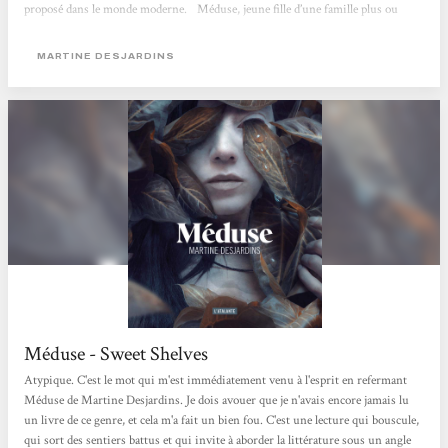
proposé dans le monde moderne.⠀Méduse, jeune fille d’une famille plus ou
moins ordinaire, va être ostracisée par les gens qui sont censés l’aimer. Sa
particularité ? Des yeux que personne ne peut regarder...
MARTINE DESJARDINS
Méduse - Sweet Shelves
Atypique. C'est le mot qui m'est immédiatement venu à l'esprit en refermant
Méduse de Martine Desjardins. Je dois avouer que je n'avais encore jamais lu
un livre de ce genre, et cela m'a fait un bien fou. C'est une lecture qui bouscule,
qui sort des sentiers battus et qui invite à aborder la littérature sous un angle