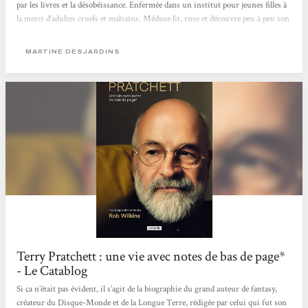
par les livres et la désobéissance. Enfermée dans un institut pour jeunes filles à
la merci d’adultes cruels et malsains, Méduse lit, ruse et découvre peu à peu son
troublant pouvoir. Dans un style très travaillé et une ambiance gothique qui
flirte avec l’horreur, Martine Desjardins nous fascine avec ce récit...
MARTINE DESJARDINS
Terry Pratchett : une vie avec notes de bas de page*
- Le Catablog
Si ça n’était pas évident, il s’agit de la biographie du grand auteur de fantasy,
créateur du Disque-Monde et de la Longue Terre, rédigée par celui qui fut son