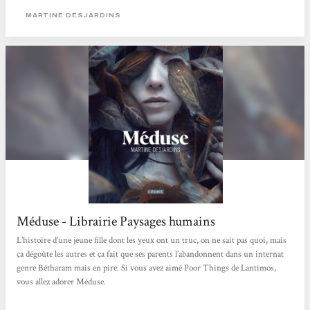
famille se refusent d’assumer et d’aimer. C’est...
MARTINE DESJARDINS
Méduse - Librairie Paysages humains
L’histoire d’une jeune fille dont les yeux ont un truc, on ne sait pas quoi, mais
ça dégoûte les autres et ça fait que ses parents l’abandonnent dans un internat
genre Bétharam mais en pire. Si vous avez aimé Poor Things de Lantimos,
vous allez adorer Méduse.