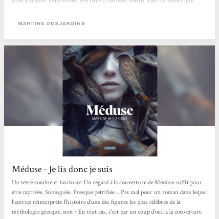
sises à Nantes, empruntent son titre à l'univers marin. Fait-on mieux que
«Neptune» ? Et surtout fait-on mieux que Méduse, troisième titre de la
collection, extraordinaire roman de l'écrivaine québécoise Martine Desjardins,
MARTINE DESJARDINS
dont l'héroïne éponyme endure...
Méduse - Je lis donc je suis
Un texte sombre et fascinant Un regard à la couverture de Méduse suffit pour
être captivée. Subjuguée. Presque pétrifiée… Pas mal pour un roman dans lequel
l’autrice réinterprète l’histoire d’une des figures les plus célèbres de la
mythologie grecque, non ? En tout cas, c’est par un coup d’oeil à la couverture