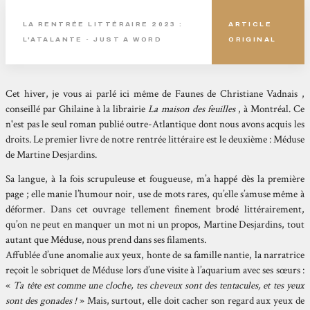
LA RENTRÉE LITTÉRAIRE 2023 :
ARTICLE
L'ATALANTE - JUST A WORD
ORIGINAL
C
et hiver, je vous ai parlé ici même de Faunes de Christiane Vadnais ,
conseillé par Ghilaine à la librairie
La maison des feuilles
, à Montréal. Ce
n'est pas le seul roman publié outre-Atlantique dont nous avons acquis les
droits. Le premier livre de notre rentrée littéraire est le deuxième : Méduse
de Martine Desjardins.
Sa langue, à la fois scrupuleuse et fougueuse, m’a happé dès la première
page ; elle manie l’humour noir, use de mots rares, qu’elle s’amuse même à
déformer. Dans cet ouvrage tellement finement brodé littérairement,
qu’on ne peut en manquer un mot ni un propos, Martine Desjardins, tout
autant que Méduse, nous prend dans ses filaments.
Affublée d’une anomalie aux yeux, honte de sa famille nantie, la narratrice
reçoit le sobriquet de Méduse lors d’une visite à l’aquarium avec ses sœurs :
«
Ta tête est comme une cloche, tes cheveux sont des tentacules, et tes yeux
sont des gonades !
» Mais, surtout, elle doit cacher son regard aux yeux de