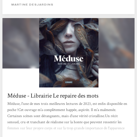
MARTINE DESJARDINS
Méduse - Librairie Le repaire des mots
Méduse, l'une de mes trois meilleures lectures de 2023, est enfin disponible en
poche !Cet ouvrage m'a complètement happée, aspirée. Il m'a malmenée.
Certaines scènes sont dérangeants, mais d'une vérité cristalline.Un récit
sensuel, cru et tranchant de réalisme sur la honte que peuvent ressentir les
femmes sur leur propre corps et sur la trop grande importance de l'apparence
dans notre société.Un récit gothique et profondément féministe.Énorme coup