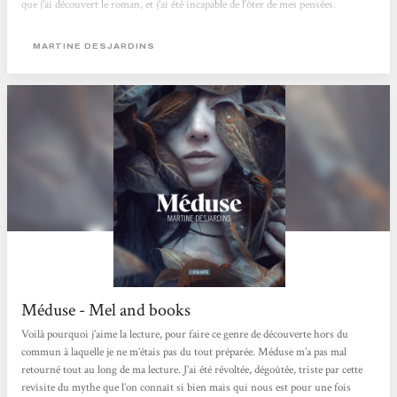
que j’ai découvert le roman, et j’ai été incapable de l’ôter de mes pensées.
Martine Desjardins écrit-elle la véritable histoire de Méduse ? Est-ce une
réécriture comme on en voit...
MARTINE DESJARDINS
Méduse - Mel and books
Voilà pourquoi j’aime la lecture, pour faire ce genre de découverte hors du
commun à laquelle je ne m’étais pas du tout préparée. Méduse m’a pas mal
retourné tout au long de ma lecture. J’ai été révoltée, dégoûtée, triste par cette
revisite du mythe que l’on connaît si bien mais qui nous est pour une fois