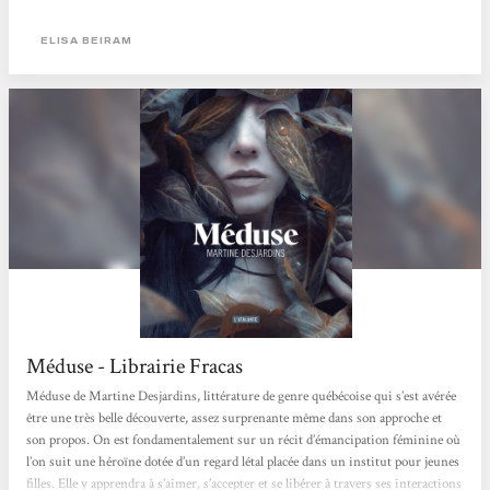
profond, et de circonstance, est une performance qu’il faut saluer.Voici un petit
livre sec et resserré de cent quatre-vingt pages qui explore majoritairement...
ELISA BEIRAM
Méduse - Librairie Fracas
Méduse de Martine Desjardins, littérature de genre québécoise qui s’est avérée
être une très belle découverte, assez surprenante même dans son approche et
son propos. On est fondamentalement sur un récit d’émancipation féminine où
l’on suit une héroïne dotée d’un regard létal placée dans un institut pour jeunes
filles. Elle y apprendra à s’aimer, s’accepter et se libérer à travers ses interactions