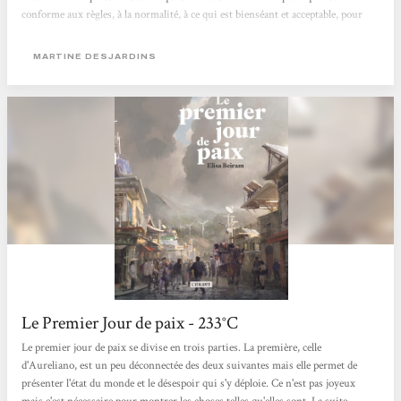
conforme aux règles, à la normalité, à ce qui est bienséant et acceptable, pour
faire partie du groupe qu’est la société. Qu’est-ce qui arrive quand quelqu’un ne
peut pas y répondre et qu’il est écarté ? »Ce roman se distingue...
MARTINE DESJARDINS
Le Premier Jour de paix - 233°C
Le premier jour de paix se divise en trois parties. La première, celle
d'Aureliano, est un peu déconnectée des deux suivantes mais elle permet de
présenter l'état du monde et le désespoir qui s'y déploie. Ce n'est pas joyeux