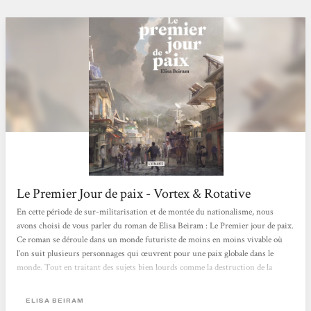
Le Premier Jour de paix - Vortex & Rotative
En cette période de sur-militarisation et de montée du nationalisme, nous
avons choisi de vous parler du roman de Elisa Beiram : Le Premier jour de paix.
Ce roman se déroule dans un monde futuriste de moins en moins vivable où
l’on suit plusieurs personnages qui œuvrent pour une paix globale dans le
monde. Tout en traitant des sujets bien lourds comme la destruction de la
planète à coup de surexploitation de ressources et des pandémies, Elisa Beiram
s’inscrit dans une écriture de SF positive et propose des regards d’espoirs sur
ELISA BEIRAM
les futurs possibles.