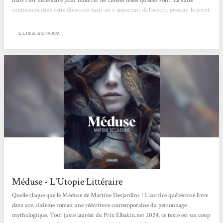
mais c'est nécessaire pour montrer les choses telles qu'elles sont. La suite
continuera dans cette direction mais en y apportant de l'espoir, prenant le point
de vue d'émissaires de la paix oeuvrant à trouver des solutions. Et la solution
finale, c'est la paix. Le premier jour de paix est un ouvrage qui a à la fois des airs
ELISA BEIRAM
d'apocalypse et de feel-good. Le parallèle avec Becky Chambers est...
Méduse - L'Utopie Littéraire
Quelle claque que le Méduse de Martine Desjardins ! L'autrice québécoise livre
dans son sixième roman une réécriture contemporaine du personnage
mythologique. Tout juste lauréat du Prix Elbakin.net 2024, ce texte est un coup