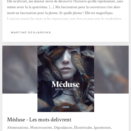
Elle m’attirait, me donner envie de découvrir l’histoire qu’elle représentait, sans
même avoir lu la quatrième. [...] Ma fascination pour la couverture s’est alors
muée en fascination pour la plume. Et quelle plume ! Elle est magnifique.
L’autrice manie les mots et les expressions avec brio et joue avec le vocabulaire
existant autour du regard et de la monstruosité. Elle mêle également très bien
l’histoire de la Méduse mythologique à celle de sa Méduse. Il y a une telle
MARTINE DESJARDINS
maîtrise...
Méduse - Les mots delivrent
Abominations, Monstruosités, Dégradances, Éhontitudes, Ignominies,