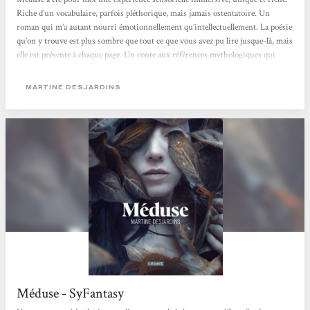
Riche d’un vocabulaire, parfois pléthorique, mais jamais ostentatoire. Un
roman qui m’a autant nourri émotionnellement qu’intellectuellement. La poésie
qu’on y trouve est plus sombre que tout ce que vous avez pu lire jusque-là, mais
elle est présente à chaque page. Un conte aux références mythologiques qui
engloutissent et annihilent tout espoir en l’âme humaine. La seule lumière qui
sort de ces pages, se trouve dans l’enrichissement qu’elle apporte au lecteur,
MARTINE DESJARDINS
l’histoire quant...
Méduse - SyFantasy