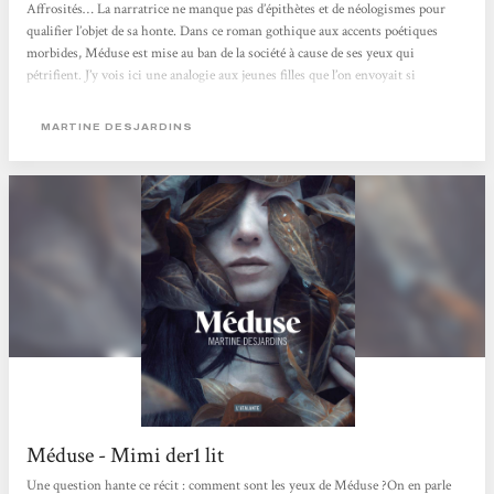
Affrosités… La narratrice ne manque pas d’épithètes et de néologismes pour
qualifier l’objet de sa honte. Dans ce roman gothique aux accents poétiques
morbides, Méduse est mise au ban de la société à cause de ses yeux qui
pétrifient. J’y vois ici une analogie aux jeunes filles que l’on envoyait si
facilement dans des « instituts » spécialisés pour un oui pour un non : si elle
attirait trop les convoitises de ces messieurs, si elle avait commis une faute
MARTINE DESJARDINS
impardonnable, si...
Méduse - Mimi der1 lit
Une question hante ce récit : comment sont les yeux de Méduse ?On en parle