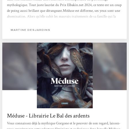
mythologique. Tout juste lauréat du Prix Elbakin.net 2024, ce texte est un coup
de poing aussi brillant que dérangeant.Méduse est difforme, ses yeux sont une
abomination. Alors qu'elle subit les mauvais traitements de sa famille qui la
cloître à l'intérieur de la maison pour ne pas qu'elle leur fasse honte, elle finit
par être abandonnée par ses parents dans un institut isolé...Méduse interroge la
MARTINE DESJARDINS
monstruosité. Celle, physique, avec laquelle...
Méduse - Librairie Le Bal des ardents
Vous connaissez déjà la mythique Gorgone et le pouvoir de son regard, laissez-