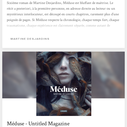
Sixième roman de Martine Desjardins, Méduse est bluffant de maîtrise. Le
récit a posteriori, à la première personne, en adresse directe au lecteur ou un
mystérieux interlocuteur, est découpé en courts chapitres, rarement plus d’une
poignée de pages. Si Méduse respecte la chronologie, chaque temps fort, chaque
traumatisme, chaque expérience est clairement séparée, comme autant de
souvenirs extraits de sa mémoire. La narratrice multiplie les noms pour ses
yeux maudits : Difformités, Monstruosités, Accablances, Révoltances,
MARTINE DESJARDINS
Défigurations... pas deux fois...
Méduse - Untitled Magazine