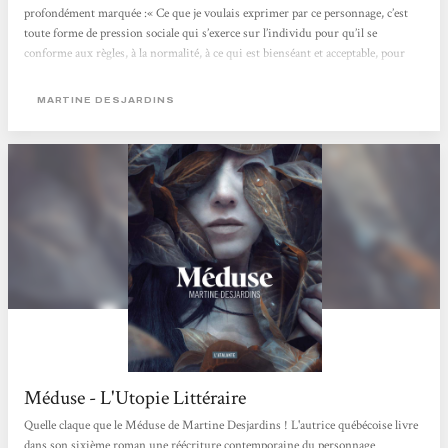
profondément marquée :« Ce que je voulais exprimer par ce personnage, c’est
toute forme de pression sociale qui s’exerce sur l’individu pour qu’il se
conforme aux règles, à la normalité, à ce qui est bienséant et acceptable, pour
faire partie du groupe qu’est la société. Qu’est-ce qui arrive quand quelqu’un ne
peut pas y répondre et qu’il est écarté ? »Ce roman se distingue...
MARTINE DESJARDINS
Méduse - L'Utopie Littéraire
Quelle claque que le Méduse de Martine Desjardins ! L'autrice québécoise livre
dans son sixième roman une réécriture contemporaine du personnage