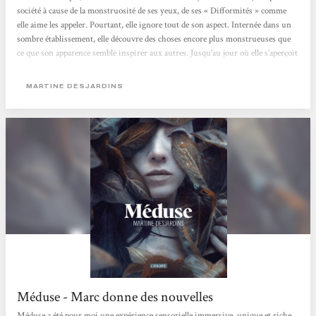
société à cause de la monstruosité de ses yeux, de ses « Difformités » comme
elle aime les appeler. Pourtant, elle ignore tout de son aspect. Internée dans un
sombre établissement, elle découvre des choses encore plus monstrueuses que
ce que son apparence semble inspirer aux autres. Jusqu’au jour où elle s’aperçoit
que ses yeux, malgré leur laideur, possèdent d’étranges capacités qui peuvent la
sauver… Martine Desjardins nous offre une histoire captivante au...
MARTINE DESJARDINS
Méduse - Marc donne des nouvelles
Méduse a été pour moi une expérience sensorielle immersive, unique et riche.