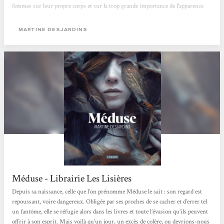
femmes sur leur propre corps et sur la trop grande importance de l'apparence
dans notre société.Un récit gothique et profondément féministe.Énorme coup
de cœur !
MARTINE DESJARDINS
Méduse - Librairie Les Lisières
Depuis sa naissance, celle que l’on prénomme Méduse le sait : son regard est
repoussant, voire dangereux. Obligée par ses proches de se cacher et d’errer tel
un fantôme, elle se réfugie alors dans les livres et toute l’évasion qu’ils peuvent
offrir à son esprit. Mais voilà qu’un jour, un excès de colère, ou devrions-nous