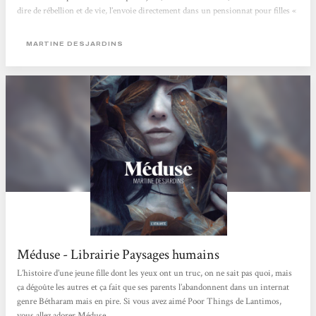
dire de rébellion et de vie, l’envoie directement dans un pensionnat pour filles «
spéciales » et « malades » physiquement comme elle : celles que la société et leur
famille se refusent d’assumer et d’aimer. C’est...
MARTINE DESJARDINS
Méduse - Librairie Paysages humains
L’histoire d’une jeune fille dont les yeux ont un truc, on ne sait pas quoi, mais
ça dégoûte les autres et ça fait que ses parents l’abandonnent dans un internat
genre Bétharam mais en pire. Si vous avez aimé Poor Things de Lantimos,
vous allez adorer Méduse.