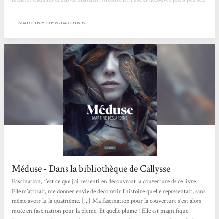
la merci d’adultes cruels et malsains, Méduse lit, ruse et découvre peu à peu son
troublant pouvoir. Dans un style très travaillé et une ambiance gothique qui
flirte avec l’horreur, Martine Desjardins nous fascine avec ce récit...
MARTINE DESJARDINS
Méduse - Dans la bibliothèque de Callysse
Fascination, c’est ce que j’ai ressenti en découvrant la couverture de ce livre.
Elle m’attirait, me donner envie de découvrir l’histoire qu’elle représentait, sans
même avoir lu la quatrième. [...] Ma fascination pour la couverture s’est alors
muée en fascination pour la plume. Et quelle plume ! Elle est magnifique.