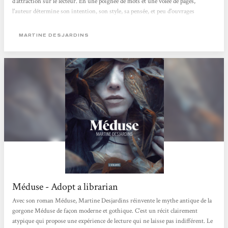
d'attraction sur le lecteur. En une poignée de mots et une volée de pages,
l'auteur détermine son intention, son style, sa pensée, et peu d'ouvrages
peuvent se targuer d'avoir des accroches prometteuses alors que l'on a à peine
soulevé la couverture. Pourtant, le sixième roman de Martine Desjardins,
MARTINE DESJARDINS
Méduse, offre une introduction captivante à...
Méduse - Adopt a librarian
Avec son roman Méduse, Martine Desjardins réinvente le mythe antique de la
gorgone Méduse de façon moderne et gothique. C’est un récit clairement
atypique qui propose une expérience de lecture qui ne laisse pas indifférent. Le