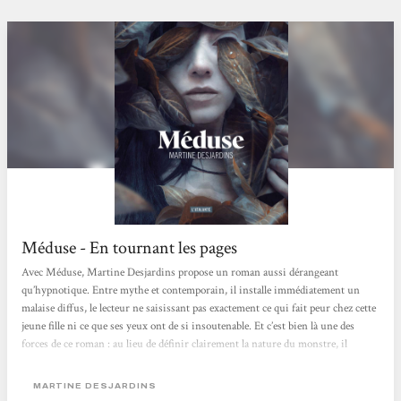
Méduse - En tournant les pages
Avec Méduse, Martine Desjardins propose un roman aussi dérangeant
qu’hypnotique. Entre mythe et contemporain, il installe immédiatement un
malaise diffus, le lecteur ne saisissant pas exactement ce qui fait peur chez cette
jeune fille ni ce que ses yeux ont de si insoutenable. Et c’est bien là une des
forces de ce roman : au lieu de définir clairement la nature du monstre, il
préfère la construire à partir du regard des autres. Sensorielle, presque
poisseuse, l’écriture nous enferme dans la peau de son personnage et dans la
MARTINE DESJARDINS
perception que les autres se font d’elle. Perçue comme une anomalie par tous,...