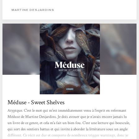
moins ordinaire, va être ostracisée par les gens qui sont censés l’aimer. Sa
particularité ? Des yeux que personne ne peut regarder...
MARTINE DESJARDINS
Méduse - Sweet Shelves
Atypique. C'est le mot qui m'est immédiatement venu à l'esprit en refermant
Méduse de Martine Desjardins. Je dois avouer que je n'avais encore jamais lu
un livre de ce genre, et cela m'a fait un bien fou. C'est une lecture qui bouscule,
qui sort des sentiers battus et qui invite à aborder la littérature sous un angle
différent. Ce récit est dur et comporte de nombreux trigger warnings, donc je