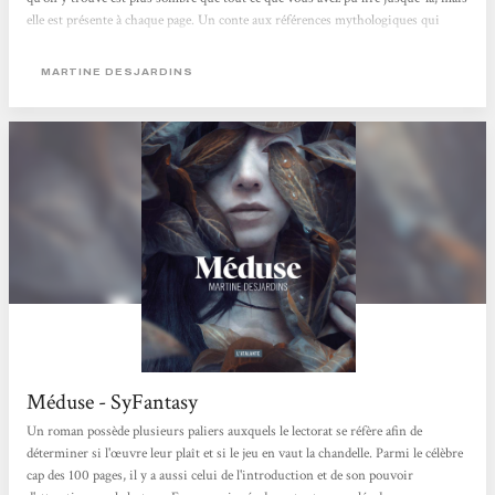
elle est présente à chaque page. Un conte aux références mythologiques qui
engloutissent et annihilent tout espoir en l’âme humaine. La seule lumière qui
sort de ces pages, se trouve dans l’enrichissement qu’elle apporte au lecteur,
MARTINE DESJARDINS
l’histoire quant...
Méduse - SyFantasy
Un roman possède plusieurs paliers auxquels le lectorat se réfère afin de
déterminer si l'œuvre leur plaît et si le jeu en vaut la chandelle. Parmi le célèbre
cap des 100 pages, il y a aussi celui de l'introduction et de son pouvoir