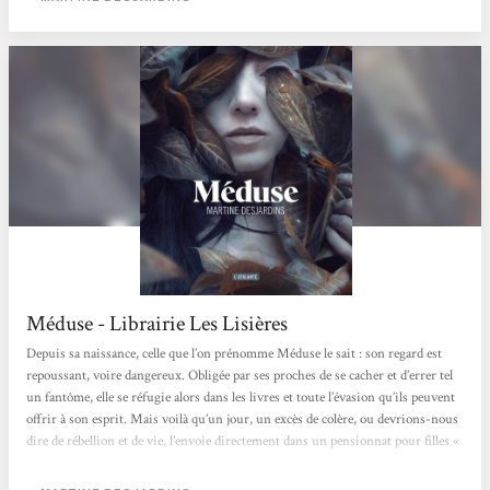
Méduse - Librairie Les Lisières
Depuis sa naissance, celle que l’on prénomme Méduse le sait : son regard est
repoussant, voire dangereux. Obligée par ses proches de se cacher et d’errer tel
un fantôme, elle se réfugie alors dans les livres et toute l’évasion qu’ils peuvent
offrir à son esprit. Mais voilà qu’un jour, un excès de colère, ou devrions-nous
dire de rébellion et de vie, l’envoie directement dans un pensionnat pour filles «
spéciales » et « malades » physiquement comme elle : celles que la société et leur
famille se refusent d’assumer et d’aimer. C’est...