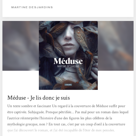
collection, extraordinaire roman de l'écrivaine québécoise Martine Desjardins,
MARTINE DESJARDINS
dont l'héroïne éponyme endure...
Méduse - Je lis donc je suis
Un texte sombre et fascinant Un regard à la couverture de Méduse suffit pour
être captivée. Subjuguée. Presque pétrifiée… Pas mal pour un roman dans lequel
l’autrice réinterprète l’histoire d’une des figures les plus célèbres de la
mythologie grecque, non ? En tout cas, c’est par un coup d’oeil à la couverture
que j’ai découvert le roman, et j’ai été incapable de l’ôter de mes pensées.