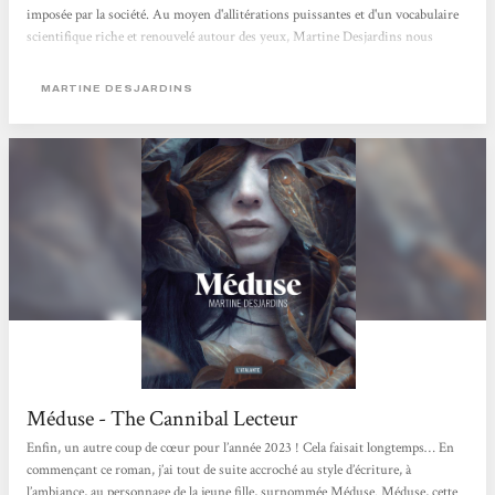
imposée par la société. Au moyen d'allitérations puissantes et d'un vocabulaire
scientifique riche et renouvelé autour des yeux, Martine Desjardins nous
propose une fable cruelle sur l'exclusion et le rapport au corps des femmes.
Mathilde Ciulla
MARTINE DESJARDINS
Méduse - The Cannibal Lecteur
Enfin, un autre coup de cœur pour l’année 2023 ! Cela faisait longtemps… En
commençant ce roman, j’ai tout de suite accroché au style d’écriture, à
l’ambiance, au personnage de la jeune fille, surnommée Méduse. Méduse, cette