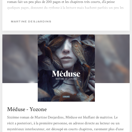
roman fait un peu plus de 200 pages et les chapitres très courts, d’à peine
quelques pages, donnent du rythme à la lecture mais hachent parfois un peu les
actions et le déroulé des événements. La plume est très belle, poétique et
soutenue avec une recherche très poussée dans le vocabulaire et l’utilisation de
MARTINE DESJARDINS
mots rares. [...]...
Méduse - Yozone
Sixième roman de Martine Desjardins, Méduse est bluffant de maîtrise. Le
récit a posteriori, à la première personne, en adresse directe au lecteur ou un
mystérieux interlocuteur, est découpé en courts chapitres, rarement plus d’une