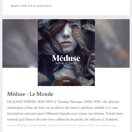
MARTINE DESJARDINS
Méduse - Le Monde
DE JULES VERNE( 1828-1905) à Thomas Narcejac (1908-1998), des abysses
océaniques à l'eau du bain ou au fleuve des morts, perdure, semble-t-il, une
fascination nantaise pour l'élément liquide sous toutes ses formes. Il était donc
normal qu'à l'heure de créer leur collection de poche, les éditions L'Atalante,
sises à Nantes, empruntent son titre à l'univers marin. Fait-on mieux que
«Neptune» ? Et surtout fait-on mieux que Méduse, troisième titre de la