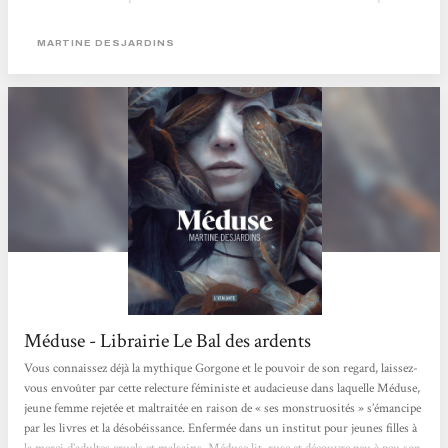
cloître à l'intérieur de la maison pour ne pas qu'elle leur fasse honte, elle finit
par être abandonnée par ses parents dans un institut isolé...Méduse interroge la
MARTINE DESJARDINS
monstruosité. Celle, physique, avec laquelle...
Méduse - Librairie Le Bal des ardents
Vous connaissez déjà la mythique Gorgone et le pouvoir de son regard, laissez-
vous envoûter par cette relecture féministe et audacieuse dans laquelle Méduse,
jeune femme rejetée et maltraitée en raison de « ses monstruosités » s’émancipe
par les livres et la désobéissance. Enfermée dans un institut pour jeunes filles à