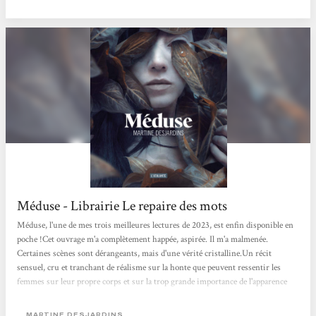
Méduse - Librairie Le repaire des mots
Méduse, l'une de mes trois meilleures lectures de 2023, est enfin disponible en
poche !Cet ouvrage m'a complètement happée, aspirée. Il m'a malmenée.
Certaines scènes sont dérangeants, mais d'une vérité cristalline.Un récit
sensuel, cru et tranchant de réalisme sur la honte que peuvent ressentir les
femmes sur leur propre corps et sur la trop grande importance de l'apparence
dans notre société.Un récit gothique et profondément féministe.Énorme coup
de cœur !
MARTINE DESJARDINS