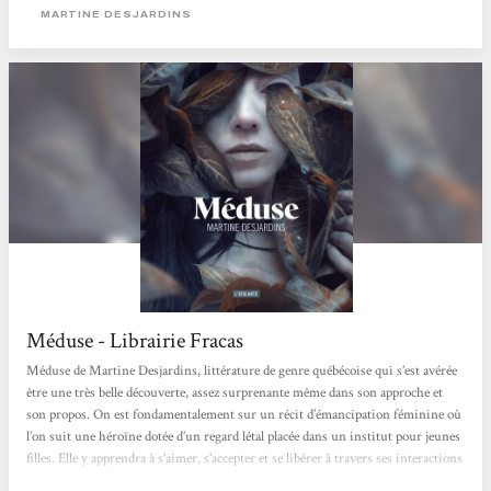
MARTINE DESJARDINS
Méduse - Librairie Fracas
Méduse de Martine Desjardins, littérature de genre québécoise qui s’est avérée
être une très belle découverte, assez surprenante même dans son approche et
son propos. On est fondamentalement sur un récit d’émancipation féminine où
l’on suit une héroïne dotée d’un regard létal placée dans un institut pour jeunes
filles. Elle y apprendra à s’aimer, s’accepter et se libérer à travers ses interactions
avec les adultes qui peuplent ce lieu si étrange. Même si on estime qu’il y a a un