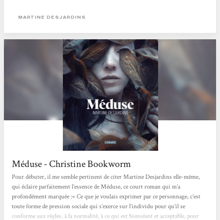
vous en prie, faites attention avant de vous y plonger. Martine Desjardins
traite ici de la violence et de la conduite féminine avec une froideur et un
MARTINE DESJARDINS
détachement saisissants. Cette approche, volontairement brutale, rend la
protagoniste principale...
Méduse - Christine Bookworm
Pour débuter, il me semble pertinent de citer Martine Desjardins elle-même,
qui éclaire parfaitement l’essence de Méduse, ce court roman qui m’a
profondément marquée :« Ce que je voulais exprimer par ce personnage, c’est
toute forme de pression sociale qui s’exerce sur l’individu pour qu’il se
conforme aux règles, à la normalité, à ce qui est bienséant et acceptable, pour