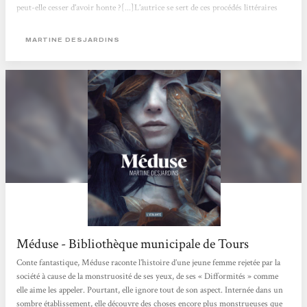
peut-elle cesser d’avoir honte ?[...]L’autrice se sert de ces procédés littéraires
pour exagérer la difficulté de lecture, la difficulté à supporter la vie de Méduse.
Si cette existence nous est déjà insupportable, quelle vie est...
MARTINE DESJARDINS
Méduse - Bibliothèque municipale de Tours
Conte fantastique, Méduse raconte l’histoire d’une jeune femme rejetée par la
société à cause de la monstruosité de ses yeux, de ses « Difformités » comme
elle aime les appeler. Pourtant, elle ignore tout de son aspect. Internée dans un
sombre établissement, elle découvre des choses encore plus monstrueuses que