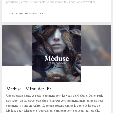
pétrifient. J’y vois ici une analogie aux jeunes filles que l’on envoyait si
facilement dans des « instituts » spécialisés pour un oui pour un non : si elle
attirait trop les convoitises de ces messieurs, si elle avait commis une faute
MARTINE DESJARDINS
impardonnable, si...
Méduse - Mimi der1 lit
Une question hante ce récit : comment sont les yeux de Méduse ?On en parle
sans arrêt, on les caractérise dans l’horreur constamment, mais on ne sait pas
comment ils sont en réalité. Ce roman restera comme la quête de liberté de
Méduse pour échapper à l’oppression, comment sont ses yeux, qui est-elle,