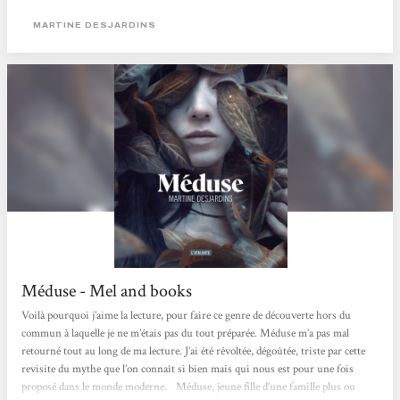
Martine Desjardins écrit-elle la véritable histoire de Méduse ? Est-ce une
réécriture comme on en voit...
MARTINE DESJARDINS
Méduse - Mel and books
Voilà pourquoi j’aime la lecture, pour faire ce genre de découverte hors du
commun à laquelle je ne m’étais pas du tout préparée. Méduse m’a pas mal
retourné tout au long de ma lecture. J’ai été révoltée, dégoûtée, triste par cette
revisite du mythe que l’on connaît si bien mais qui nous est pour une fois
proposé dans le monde moderne.⠀Méduse, jeune fille d’une famille plus ou