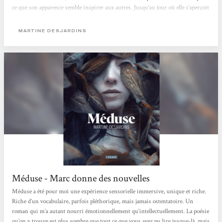
ce que son apparence semble inspirer aux autres. Jusqu’au jour où elle s’aperçoit
que ses yeux, malgré leur laideur, possèdent d’étranges capacités qui peuvent la
sauver… Martine Desjardins nous offre une histoire captivante au...
MARTINE DESJARDINS
Méduse - Marc donne des nouvelles
Méduse a été pour moi une expérience sensorielle immersive, unique et riche.
Riche d’un vocabulaire, parfois pléthorique, mais jamais ostentatoire. Un
roman qui m’a autant nourri émotionnellement qu’intellectuellement. La poésie
qu’on y trouve est plus sombre que tout ce que vous avez pu lire jusque-là, mais