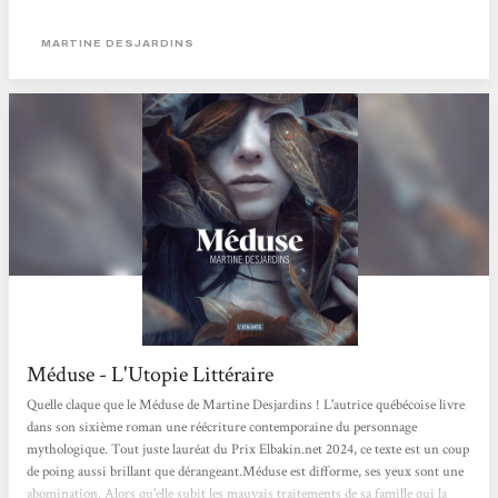
faire partie du groupe qu’est la société. Qu’est-ce qui arrive quand quelqu’un ne
peut pas y répondre et qu’il est écarté ? »Ce roman se distingue...
MARTINE DESJARDINS
Méduse - L'Utopie Littéraire
Quelle claque que le Méduse de Martine Desjardins ! L'autrice québécoise livre
dans son sixième roman une réécriture contemporaine du personnage
mythologique. Tout juste lauréat du Prix Elbakin.net 2024, ce texte est un coup
de poing aussi brillant que dérangeant.Méduse est difforme, ses yeux sont une
abomination. Alors qu'elle subit les mauvais traitements de sa famille qui la