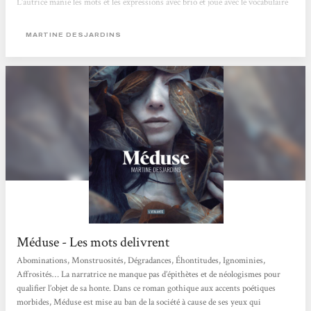
L’autrice manie les mots et les expressions avec brio et joue avec le vocabulaire
existant autour du regard et de la monstruosité. Elle mêle également très bien
l’histoire de la Méduse mythologique à celle de sa Méduse. Il y a une telle
MARTINE DESJARDINS
maîtrise...
Méduse - Les mots delivrent
Abominations, Monstruosités, Dégradances, Éhontitudes, Ignominies,
Affrosités… La narratrice ne manque pas d’épithètes et de néologismes pour
qualifier l’objet de sa honte. Dans ce roman gothique aux accents poétiques
morbides, Méduse est mise au ban de la société à cause de ses yeux qui