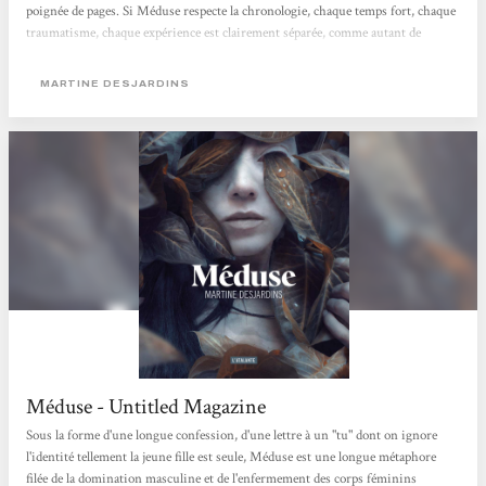
poignée de pages. Si Méduse respecte la chronologie, chaque temps fort, chaque
traumatisme, chaque expérience est clairement séparée, comme autant de
souvenirs extraits de sa mémoire. La narratrice multiplie les noms pour ses
yeux maudits : Difformités, Monstruosités, Accablances, Révoltances,
MARTINE DESJARDINS
Défigurations... pas deux fois...
Méduse - Untitled Magazine
Sous la forme d'une longue confession, d'une lettre à un "tu" dont on ignore
l'identité tellement la jeune fille est seule, Méduse est une longue métaphore
filée de la domination masculine et de l'enfermement des corps féminins