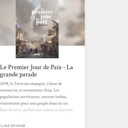
Le Premier Jour de Paix - La
grande parade
2098, la Terre est exsangue, à bout de
ressources, et notamment d’eau. Les
populations survivantes, souvent isolées,
s’entretuent pour une gorgée d’eau ou un
bout de terre, parfois sans même se souvenir
de l’origine du conflit. Une rumeur, une
lueur d’espoir court : certain·es parcourent le
ELISA BEIRAM