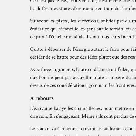
Ce n’est pas le cas, loin s’en faut, c’est même une 
les différentes strates d’un monde en train de s’unifie
Suivront les pistes, les directions, suivies par d’
émissaire qui réconcilie les gens sur le terrain, ou c
de paix à l’échelle mondiale. Ils ont tous leurs incer
Quitte à dépenser de l’énergie autant le faire pour 
décider de se battre pour des idées plutôt que des ress
Avec force arguments, l’autrice déconstruit l’idée, 
que l’on ne peut pas accueillir toute la misère du 
dessus de ces considérations, gommant les frontières.
A rebours
L’écrivaine balaye les chamailleries, pour mettre en
dire non. En s’engageant. Même s’ils sont perclus de 
Le roman va à rebours, refusant le fatalisme, osant l