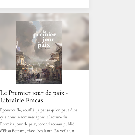
monde et œuvrent pour la paix. Tandis que
certains voient le rivage ou la ville d’à côté,
d’autres se tournent vers les étoiles. Parce
que la paix n’est pas l’objectif, c’est la
solution. Le roman est divisé en trois parties,
de plus en plus longues, qui élargissent...
Le Premier jour de paix -
Librairie Fracas
Epoustouflé, soufflé, je pense qu’on peut dire
que nous le sommes après la lecture du
Premier jour de paix, second roman publié
d’Elisa Beiram, chez l’Atalante. En voilà un