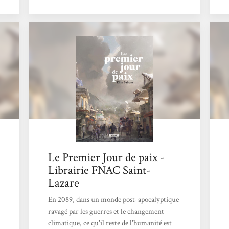
premier jour de Paix est un livre pertinent
qui amène à imaginer des conflits dus à la
raréfaction des ressources, mais surtout à
réfléchir à ce qui pourrait résoudre ces
conflits. L’optimisme du récit n’occulte pas
les origines...
Le Premier Jour de paix -
Librairie FNAC Saint-
Lazare
En 2089, dans un monde post-apocalyptique
ravagé par les guerres et le changement
climatique, ce qu'il reste de l'humanité est