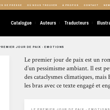
ES DE PRESSE
OÙ NOUS TROUVER
À PROPOS
CONTACT
NEW
Catalogue
Auteurs
Traducteurs
Illust
PREMIER JOUR DE PAIX - EMOTIONS
Le premier jour de paix est un ro
d’un pessimisme ambiant. Il est pe
des cataclysmes climatiques, mais 
les bras avec ce texte engagé et en
LE PREMIER JOUR DE PAIX - EMOTION