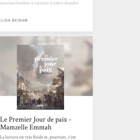
nouveau bonbon à rajouter à notre chapelet
de cette année 2025 très fournies en
réjouissantes découvertes. Réussir à écrire
ELISA BEIRAM
un livre aussi plaisant à siroter sans jamais se
départir d’un véritable discours politique
profond, et de circonstance, est une
performance qu’il faut saluer.Voici un petit
livre sec et resserré de cent quatre-vingt
pages qui explore majoritairement...
Le Premier Jour de paix -
Mamzelle Emmah
La lecture est très fluide et, pourtant, c'est