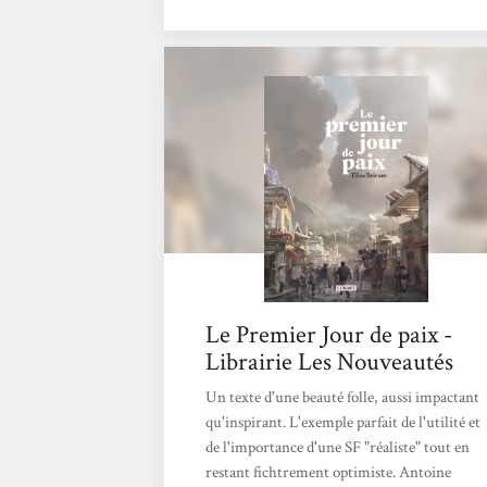
monde. Tout en traitant des sujets bien
lourds comme la destruction de la planète à
coup de surexploitation de ressources et des
pandémies, Elisa Beiram s’inscrit dans une
écriture de SF positive et propose des regards
d’espoirs sur les futurs possibles.
Le Premier Jour de paix -
Librairie Les Nouveautés
Un texte d'une beauté folle, aussi impactant
qu'inspirant. L'exemple parfait de l'utilité et
de l'importance d'une SF "réaliste" tout en
restant fichtrement optimiste. Antoine