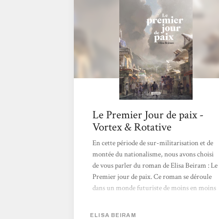
Le Premier Jour de paix -
Vortex & Rotative
En cette période de sur-militarisation et de
montée du nationalisme, nous avons choisi
de vous parler du roman de Elisa Beiram : Le
Premier jour de paix. Ce roman se déroule
dans un monde futuriste de moins en moins
vivable où l’on suit plusieurs personnages
qui œuvrent pour une paix globale dans le
ELISA BEIRAM