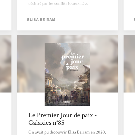
déchiré par les conflits locaux. Des
émissaires parcours le monde pour aider à
résoudre ces conflits. Très beau roman avec
ELISA BEIRAM
une très belle plume et surtout avec un
optimisme présent. Christophe
Le Premier Jour de paix -
Galaxies n°85
On avait pu découvrir Elisa Beiram en 2020,