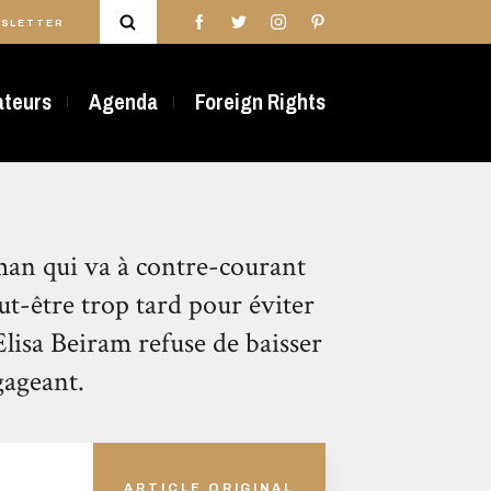
SLETTER
rateurs
Agenda
Foreign Rights
man qui va à contre-courant
ut-être trop tard pour éviter
Elisa Beiram refuse de baisser
gageant.
S
ARTICLE ORIGINAL