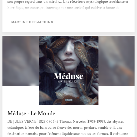
son propre regard dans un miroir... Une réécriture mythologique troublante et
horrifique, un conte qui interroge sur une société qui cultive la honte du
corps. Jeanne
MARTINE DESJARDINS
Méduse - Le Monde
DE JULES VERNE( 1828-1905) à Thomas Narcejac (1908-1998), des abysses
océaniques à l'eau du bain ou au fleuve des morts, perdure, semble-t-il, une
fascination nantaise pour l'élément liquide sous toutes ses formes. Il était donc