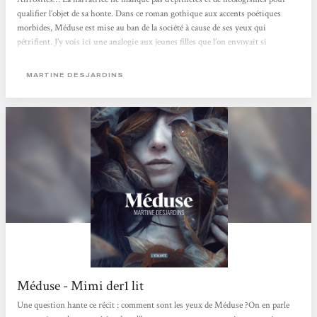
qualifier l’objet de sa honte. Dans ce roman gothique aux accents poétiques
morbides, Méduse est mise au ban de la société à cause de ses yeux qui
pétrifient. J’y vois ici une analogie aux jeunes filles que l’on envoyait si
facilement dans des « instituts » spécialisés pour un oui pour un non : si elle
attirait trop les convoitises de ces messieurs, si elle avait commis une faute
MARTINE DESJARDINS
impardonnable, si...
Méduse - Mimi der1 lit
Une question hante ce récit : comment sont les yeux de Méduse ?On en parle