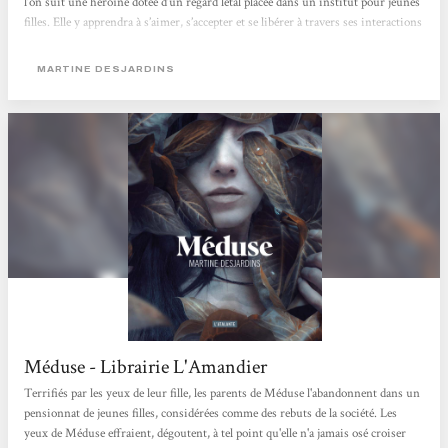
l’on suit une héroïne dotée d’un regard létal placée dans un institut pour jeunes
filles. Elle y apprendra à s’aimer, s’accepter et se libérer à travers ses interactions
avec les adultes qui peuplent ce lieu si étrange. Même si on estime qu’il y a a un
avertissement...
MARTINE DESJARDINS
Méduse - Librairie L'Amandier
Terrifiés par les yeux de leur fille, les parents de Méduse l'abandonnent dans un
pensionnat de jeunes filles, considérées comme des rebuts de la société. Les
yeux de Méduse effraient, dégoutent, à tel point qu'elle n'a jamais osé croiser