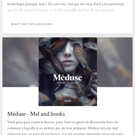
mythologie grecque, non ? En tout cas, c’est par un coup d’oeil à la couverture
que j’ai découvert le roman, et j’ai été incapable de l’ôter de mes pensées.
Martine Desjardins écrit-elle la véritable histoire de Méduse ? Est-ce une
réécriture comme on en voit...
MARTINE DESJARDINS
Méduse - Mel and books
Voilà pourquoi j’aime la lecture, pour faire ce genre de découverte hors du
commun à laquelle je ne m’étais pas du tout préparée. Méduse m’a pas mal
retourné tout au long de ma lecture. J’ai été révoltée, dégoûtée, triste par cette