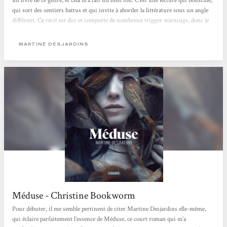
un livre de ce genre, et cela m'a fait un bien fou. C'est une lecture qui bouscule,
qui sort des sentiers battus et qui invite à aborder la littérature sous un angle
différent. Ce récit est dur et comporte de nombreux trigger warnings, donc je
vous en prie, faites attention avant de vous y plonger. Martine Desjardins
traite ici de la violence et de la conduite féminine avec une froideur et un
MARTINE DESJARDINS
détachement saisissants. Cette approche, volontairement brutale, rend la
protagoniste principale...
Méduse - Christine Bookworm
Pour débuter, il me semble pertinent de citer Martine Desjardins elle-même,
qui éclaire parfaitement l’essence de Méduse, ce court roman qui m’a