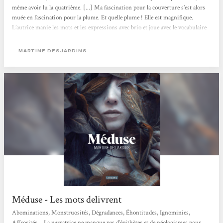
même avoir lu la quatrième. [...] Ma fascination pour la couverture s’est alors
muée en fascination pour la plume. Et quelle plume ! Elle est magnifique.
L’autrice manie les mots et les expressions avec brio et joue avec le vocabulaire
existant autour du regard et de la monstruosité. Elle mêle également très bien
l’histoire de la Méduse mythologique à celle de sa Méduse. Il y a une telle
MARTINE DESJARDINS
maîtrise...
Méduse - Les mots delivrent
Abominations, Monstruosités, Dégradances, Éhontitudes, Ignominies,
Affrosités… La narratrice ne manque pas d’épithètes et de néologismes pour