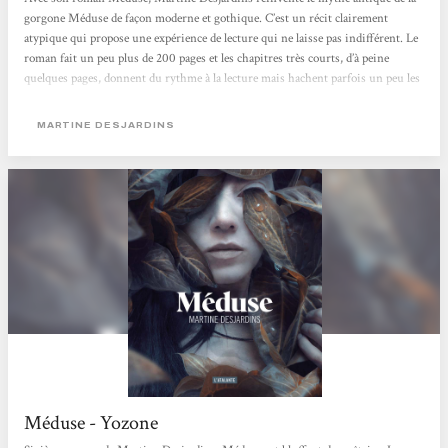
gorgone Méduse de façon moderne et gothique. C’est un récit clairement
atypique qui propose une expérience de lecture qui ne laisse pas indifférent. Le
roman fait un peu plus de 200 pages et les chapitres très courts, d’à peine
quelques pages, donnent du rythme à la lecture mais hachent parfois un peu les
actions et le déroulé des événements. La plume est très belle, poétique et
soutenue avec une recherche très poussée dans le vocabulaire et l’utilisation de
MARTINE DESJARDINS
mots rares. [...]...
Méduse - Yozone