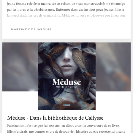
jeune femme rejetée et maltraitée en raison de « ses monstruosités » s’émancipe
par les livres et la désobéissance. Enfermée dans un institut pour jeunes filles à
la merci d’adultes cruels et malsains, Méduse lit, ruse et découvre peu à peu son
troublant pouvoir. Dans un style très travaillé et une ambiance gothique qui
flirte avec l’horreur, Martine Desjardins nous fascine avec ce récit...
MARTINE DESJARDINS
Méduse - Dans la bibliothèque de Callysse
Fascination, c’est ce que j’ai ressenti en découvrant la couverture de ce livre.
Elle m’attirait, me donner envie de découvrir l’histoire qu’elle représentait, sans