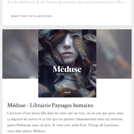
dire de rébellion et de vie, l’envoie directement dans un pensionnat pour filles «
spéciales » et « malades » physiquement comme elle : celles que la société et leur
famille se refusent d’assumer et d’aimer. C’est...
MARTINE DESJARDINS
Méduse - Librairie Paysages humains
L’histoire d’une jeune fille dont les yeux ont un truc, on ne sait pas quoi, mais
ça dégoûte les autres et ça fait que ses parents l’abandonnent dans un internat
genre Bétharam mais en pire. Si vous avez aimé Poor Things de Lantimos,
vous allez adorer Méduse.