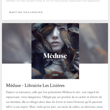
femmes sur leur propre corps et sur la trop grande importance de l'apparence
dans notre société.Un récit gothique et profondément féministe.Énorme coup
de cœur !
MARTINE DESJARDINS
Méduse - Librairie Les Lisières
Depuis sa naissance, celle que l’on prénomme Méduse le sait : son regard est
repoussant, voire dangereux. Obligée par ses proches de se cacher et d’errer tel
un fantôme, elle se réfugie alors dans les livres et toute l’évasion qu’ils peuvent
offrir à son esprit. Mais voilà qu’un jour, un excès de colère, ou devrions-nous