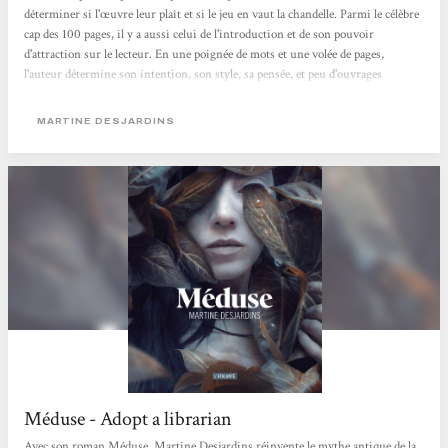
déterminer si l'œuvre leur plaît et si le jeu en vaut la chandelle. Parmi le célèbre
cap des 100 pages, il y a aussi celui de l'introduction et de son pouvoir
d'attraction sur le lecteur. En une poignée de mots et une volée de pages,
l'auteur détermine son intention, son style, sa pensée, et peu d'ouvrages
peuvent se targuer d'avoir des accroches prometteuses alors que l'on a à peine
soulevé la couverture. Pourtant, le sixième roman de Martine Desjardins,
MARTINE DESJARDINS
Méduse, offre une introduction captivante à...
Méduse - Adopt a librarian
Avec son roman Méduse, Martine Desjardins réinvente le mythe antique de la