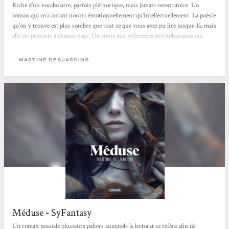
Riche d’un vocabulaire, parfois pléthorique, mais jamais ostentatoire. Un
roman qui m’a autant nourri émotionnellement qu’intellectuellement. La poésie
qu’on y trouve est plus sombre que tout ce que vous avez pu lire jusque-là, mais
elle est présente à chaque page. Un conte aux références mythologiques qui
engloutissent et annihilent tout espoir en l’âme humaine. La seule lumière qui
sort de ces pages, se trouve dans l’enrichissement qu’elle apporte au lecteur,
MARTINE DESJARDINS
l’histoire quant...
Méduse - SyFantasy
Un roman possède plusieurs paliers auxquels le lectorat se réfère afin de