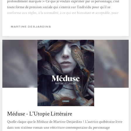
profondément marquée :« Ce que je voulais exprimer par ce personnage, c’est
toute forme de pression sociale qui s’exerce sur l’individu pour qu’il se
conforme aux règles, à la normalité, à ce qui est bienséant et acceptable, pour
faire partie du groupe qu’est la société. Qu’est-ce qui arrive quand quelqu’un ne
peut pas y répondre et qu’il est écarté ? »Ce roman se distingue...
MARTINE DESJARDINS
Méduse - L'Utopie Littéraire
Quelle claque que le Méduse de Martine Desjardins ! L'autrice québécoise livre
dans son sixième roman une réécriture contemporaine du personnage