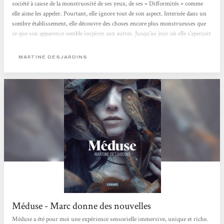
société à cause de la monstruosité de ses yeux, de ses « Difformités » comme
elle aime les appeler. Pourtant, elle ignore tout de son aspect. Internée dans un
sombre établissement, elle découvre des choses encore plus monstrueuses que
ce que son apparence semble inspirer aux autres. Jusqu’au jour où elle s’aperçoit
que ses yeux, malgré leur laideur, possèdent d’étranges capacités qui peuvent la
sauver… Martine Desjardins nous offre une histoire captivante au...
MARTINE DESJARDINS
Méduse - Marc donne des nouvelles
Méduse a été pour moi une expérience sensorielle immersive, unique et riche.