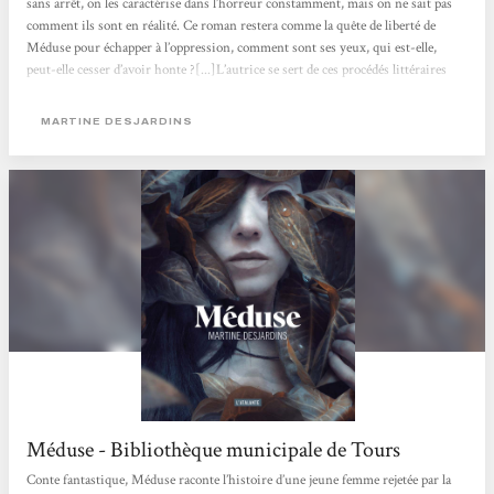
sans arrêt, on les caractérise dans l’horreur constamment, mais on ne sait pas
comment ils sont en réalité. Ce roman restera comme la quête de liberté de
Méduse pour échapper à l’oppression, comment sont ses yeux, qui est-elle,
peut-elle cesser d’avoir honte ?[...]L’autrice se sert de ces procédés littéraires
pour exagérer la difficulté de lecture, la difficulté à supporter la vie de Méduse.
Si cette existence nous est déjà insupportable, quelle vie est...
MARTINE DESJARDINS
Méduse - Bibliothèque municipale de Tours
Conte fantastique, Méduse raconte l’histoire d’une jeune femme rejetée par la