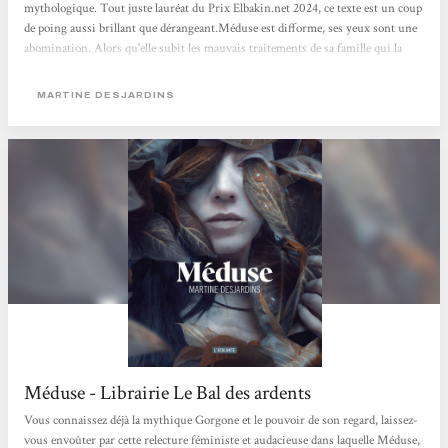
mythologique. Tout juste lauréat du Prix Elbakin.net 2024, ce texte est un coup
de poing aussi brillant que dérangeant.Méduse est difforme, ses yeux sont une
abomination. Alors qu'elle subit les mauvais traitements de sa famille qui la
cloître à l'intérieur de la maison pour ne pas qu'elle leur fasse honte, elle finit
par être abandonnée par ses parents dans un institut isolé...Méduse interroge la
MARTINE DESJARDINS
monstruosité. Celle, physique, avec laquelle...
Méduse - Librairie Le Bal des ardents
Vous connaissez déjà la mythique Gorgone et le pouvoir de son regard, laissez-
vous envoûter par cette relecture féministe et audacieuse dans laquelle Méduse,