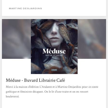
préfère la construire à partir du regard des autres. Sensorielle, presque
poisseuse, l’écriture nous enferme dans la peau de son personnage et dans la
MARTINE DESJARDINS
perception que les autres se font d’elle. Perçue comme une anomalie par tous,...
Méduse - Buvard Librairie Café
Merci à la maison d'édition L'Atalante et à Martine Desjardins pour ce conte
gothique et féministe décapant. On le lit d'une traite et on en ressort
bouleversé.