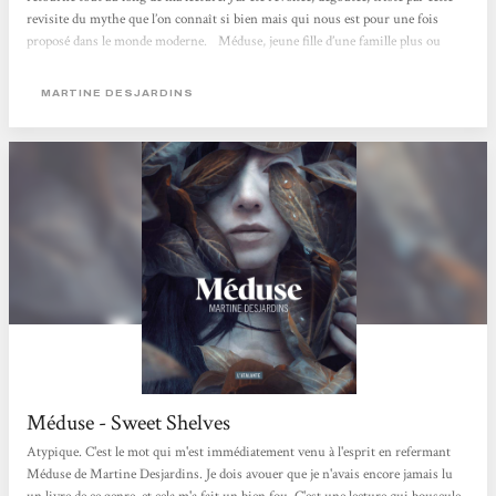
revisite du mythe que l’on connaît si bien mais qui nous est pour une fois
proposé dans le monde moderne.⠀Méduse, jeune fille d’une famille plus ou
moins ordinaire, va être ostracisée par les gens qui sont censés l’aimer. Sa
particularité ? Des yeux que personne ne peut regarder...
MARTINE DESJARDINS
Méduse - Sweet Shelves
Atypique. C'est le mot qui m'est immédiatement venu à l'esprit en refermant
Méduse de Martine Desjardins. Je dois avouer que je n'avais encore jamais lu