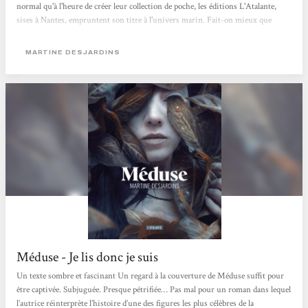
normal qu'à l'heure de créer leur collection de poche, les éditions L'Atalante,
sises à Nantes, empruntent son titre à l'univers marin. Fait-on mieux que
«Neptune» ? Et surtout fait-on mieux que Méduse, troisième titre de la
collection, extraordinaire roman de l'écrivaine québécoise Martine Desjardins,
MARTINE DESJARDINS
dont l'héroïne éponyme endure...
Méduse - Je lis donc je suis
Un texte sombre et fascinant Un regard à la couverture de Méduse suffit pour
être captivée. Subjuguée. Presque pétrifiée… Pas mal pour un roman dans lequel
l’autrice réinterprète l’histoire d’une des figures les plus célèbres de la