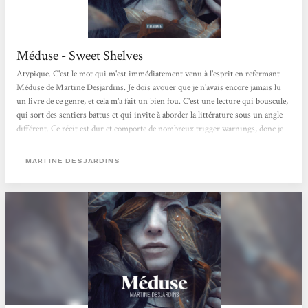
Méduse - Sweet Shelves
Atypique. C'est le mot qui m'est immédiatement venu à l'esprit en refermant
Méduse de Martine Desjardins. Je dois avouer que je n'avais encore jamais lu
un livre de ce genre, et cela m'a fait un bien fou. C'est une lecture qui bouscule,
qui sort des sentiers battus et qui invite à aborder la littérature sous un angle
différent. Ce récit est dur et comporte de nombreux trigger warnings, donc je
vous en prie, faites attention avant de vous y plonger. Martine Desjardins
traite ici de la violence et de la conduite féminine avec une froideur et un
MARTINE DESJARDINS
détachement saisissants. Cette approche, volontairement brutale, rend la
protagoniste principale...