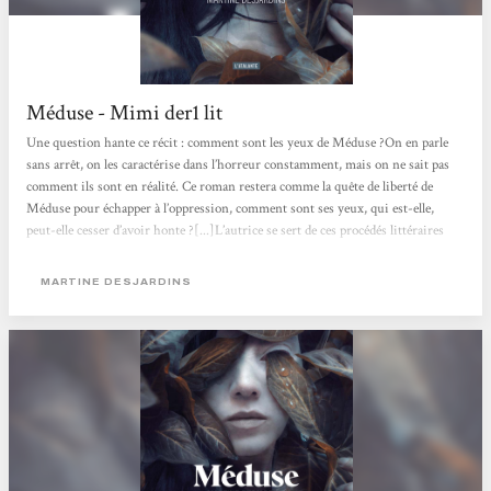
Méduse - Mimi der1 lit
Une question hante ce récit : comment sont les yeux de Méduse ?On en parle
sans arrêt, on les caractérise dans l’horreur constamment, mais on ne sait pas
comment ils sont en réalité. Ce roman restera comme la quête de liberté de
Méduse pour échapper à l’oppression, comment sont ses yeux, qui est-elle,
peut-elle cesser d’avoir honte ?[...]L’autrice se sert de ces procédés littéraires
pour exagérer la difficulté de lecture, la difficulté à supporter la vie de Méduse.
Si cette existence nous est déjà insupportable, quelle vie est...
MARTINE DESJARDINS