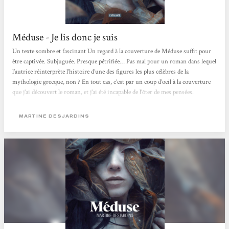
Méduse - Je lis donc je suis
Un texte sombre et fascinant Un regard à la couverture de Méduse suffit pour
être captivée. Subjuguée. Presque pétrifiée… Pas mal pour un roman dans lequel
l’autrice réinterprète l’histoire d’une des figures les plus célèbres de la
mythologie grecque, non ? En tout cas, c’est par un coup d’oeil à la couverture
que j’ai découvert le roman, et j’ai été incapable de l’ôter de mes pensées.
Martine Desjardins écrit-elle la véritable histoire de Méduse ? Est-ce une
réécriture comme on en voit...
MARTINE DESJARDINS