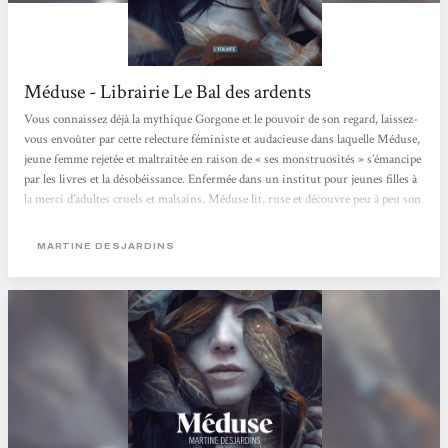
Méduse - Librairie Le Bal des ardents
Vous connaissez déjà la mythique Gorgone et le pouvoir de son regard, laissez-
vous envoûter par cette relecture féministe et audacieuse dans laquelle Méduse,
jeune femme rejetée et maltraitée en raison de « ses monstruosités » s’émancipe
par les livres et la désobéissance. Enfermée dans un institut pour jeunes filles à
la merci d’adultes cruels et malsains, Méduse lit, ruse et découvre peu à peu son
troublant pouvoir. Dans un style très travaillé et une ambiance gothique qui
flirte avec l’horreur, Martine Desjardins nous fascine avec ce récit...
MARTINE DESJARDINS