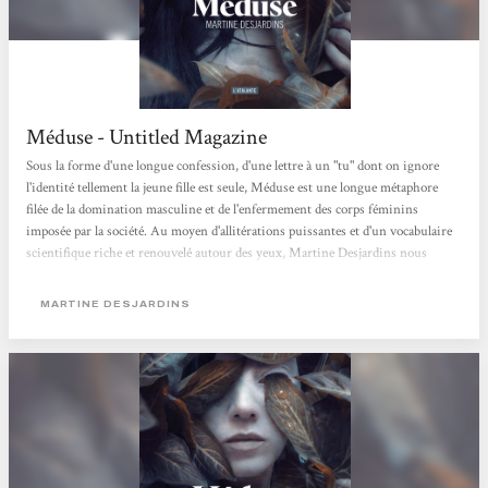
Méduse - Untitled Magazine
Sous la forme d'une longue confession, d'une lettre à un "tu" dont on ignore
l'identité tellement la jeune fille est seule, Méduse est une longue métaphore
filée de la domination masculine et de l'enfermement des corps féminins
imposée par la société. Au moyen d'allitérations puissantes et d'un vocabulaire
scientifique riche et renouvelé autour des yeux, Martine Desjardins nous
propose une fable cruelle sur l'exclusion et le rapport au corps des femmes.
Mathilde Ciulla
MARTINE DESJARDINS