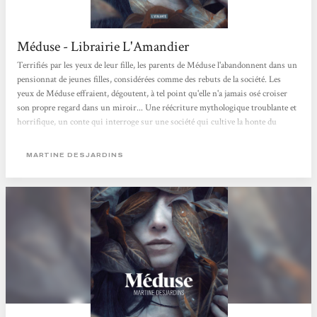
Méduse - Librairie L'Amandier
Terrifiés par les yeux de leur fille, les parents de Méduse l'abandonnent dans un
pensionnat de jeunes filles, considérées comme des rebuts de la société. Les
yeux de Méduse effraient, dégoutent, à tel point qu'elle n'a jamais osé croiser
son propre regard dans un miroir... Une réécriture mythologique troublante et
horrifique, un conte qui interroge sur une société qui cultive la honte du
corps. Jeanne
MARTINE DESJARDINS