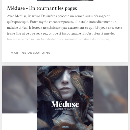
Méduse - En tournant les pages
Avec Méduse, Martine Desjardins propose un roman aussi dérangeant
qu’hypnotique. Entre mythe et contemporain, il installe immédiatement un
malaise diffus, le lecteur ne saisissant pas exactement ce qui fait peur chez cette
jeune fille ni ce que ses yeux ont de si insoutenable. Et c’est bien là une des
forces de ce roman : au lieu de définir clairement la nature du monstre, il
préfère la construire à partir du regard des autres. Sensorielle, presque
poisseuse, l’écriture nous enferme dans la peau de son personnage et dans la
MARTINE DESJARDINS
perception que les autres se font d’elle. Perçue comme une anomalie par tous,...