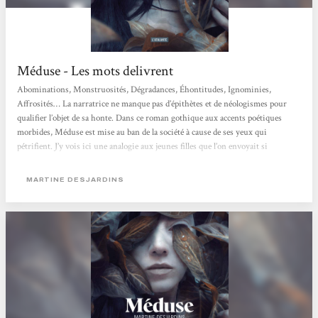
Méduse - Les mots delivrent
Abominations, Monstruosités, Dégradances, Éhontitudes, Ignominies,
Affrosités… La narratrice ne manque pas d’épithètes et de néologismes pour
qualifier l’objet de sa honte. Dans ce roman gothique aux accents poétiques
morbides, Méduse est mise au ban de la société à cause de ses yeux qui
pétrifient. J’y vois ici une analogie aux jeunes filles que l’on envoyait si
facilement dans des « instituts » spécialisés pour un oui pour un non : si elle
attirait trop les convoitises de ces messieurs, si elle avait commis une faute
MARTINE DESJARDINS
impardonnable, si...