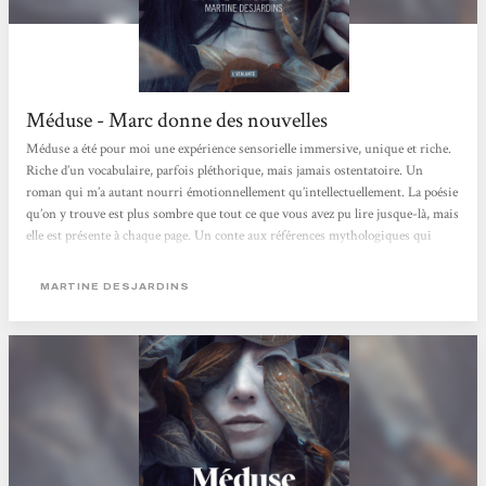
Méduse - Marc donne des nouvelles
Méduse a été pour moi une expérience sensorielle immersive, unique et riche.
Riche d’un vocabulaire, parfois pléthorique, mais jamais ostentatoire. Un
roman qui m’a autant nourri émotionnellement qu’intellectuellement. La poésie
qu’on y trouve est plus sombre que tout ce que vous avez pu lire jusque-là, mais
elle est présente à chaque page. Un conte aux références mythologiques qui
engloutissent et annihilent tout espoir en l’âme humaine. La seule lumière qui
sort de ces pages, se trouve dans l’enrichissement qu’elle apporte au lecteur,
MARTINE DESJARDINS
l’histoire quant...