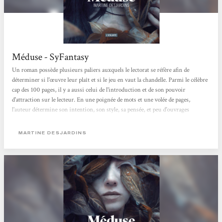
Méduse - SyFantasy
Un roman possède plusieurs paliers auxquels le lectorat se réfère afin de
déterminer si l'œuvre leur plaît et si le jeu en vaut la chandelle. Parmi le célèbre
cap des 100 pages, il y a aussi celui de l'introduction et de son pouvoir
d'attraction sur le lecteur. En une poignée de mots et une volée de pages,
l'auteur détermine son intention, son style, sa pensée, et peu d'ouvrages
peuvent se targuer d'avoir des accroches prometteuses alors que l'on a à peine
soulevé la couverture. Pourtant, le sixième roman de Martine Desjardins,
MARTINE DESJARDINS
Méduse, offre une introduction captivante à...