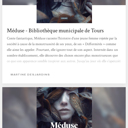
Méduse - Bibliothèque municipale de Tours
Conte fantastique, Méduse raconte l’histoire d’une jeune femme rejetée par la
société à cause de la monstruosité de ses yeux, de ses « Difformités » comme
elle aime les appeler. Pourtant, elle ignore tout de son aspect. Internée dans un
sombre établissement, elle découvre des choses encore plus monstrueuses que
ce que son apparence semble inspirer aux autres. Jusqu’au jour où elle s’aperçoit
que ses yeux, malgré leur laideur, possèdent d’étranges capacités qui peuvent la
sauver… Martine Desjardins nous offre une histoire captivante au...
MARTINE DESJARDINS