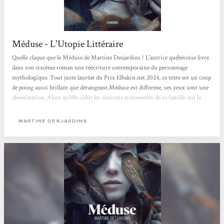
Méduse - L'Utopie Littéraire
Quelle claque que le Méduse de Martine Desjardins ! L'autrice québécoise livre
dans son sixième roman une réécriture contemporaine du personnage
mythologique. Tout juste lauréat du Prix Elbakin.net 2024, ce texte est un coup
de poing aussi brillant que dérangeant.Méduse est difforme, ses yeux sont une
abomination. Alors qu'elle subit les mauvais traitements de sa famille qui la
cloître à l'intérieur de la maison pour ne pas qu'elle leur fasse honte, elle finit
par être abandonnée par ses parents dans un institut isolé...Méduse interroge la
MARTINE DESJARDINS
monstruosité. Celle, physique, avec laquelle...