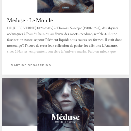
Méduse - Le Monde
DE JULES VERNE( 1828-1905) à Thomas Narcejac (1908-1998), des abysses
océaniques à l'eau du bain ou au fleuve des morts, perdure, semble-t-il, une
fascination nantaise pour l'élément liquide sous toutes ses formes. Il était donc
normal qu'à l'heure de créer leur collection de poche, les éditions L'Atalante,
sises à Nantes, empruntent son titre à l'univers marin. Fait-on mieux que
«Neptune» ? Et surtout fait-on mieux que Méduse, troisième titre de la
collection, extraordinaire roman de l'écrivaine québécoise Martine Desjardins,
MARTINE DESJARDINS
dont l'héroïne éponyme endure...