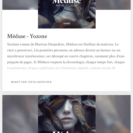
Méduse - Yozone
Sixième roman de Martine Desjardins, Méduse est bluffant de maîtrise. Le
récit a posteriori, à la première personne, en adresse directe au lecteur ou un
mystérieux interlocuteur, est découpé en courts chapitres, rarement plus d’une
poignée de pages. Si Méduse respecte la chronologie, chaque temps fort, chaque
traumatisme, chaque expérience est clairement séparée, comme autant de
souvenirs extraits de sa mémoire. La narratrice multiplie les noms pour ses
yeux maudits : Difformités, Monstruosités, Accablances, Révoltances,
MARTINE DESJARDINS
Défigurations... pas deux fois...