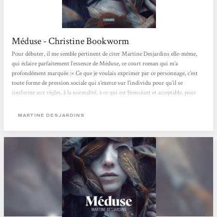
Méduse - Christine Bookworm
Pour débuter, il me semble pertinent de citer Martine Desjardins elle-même,
qui éclaire parfaitement l’essence de Méduse, ce court roman qui m’a
profondément marquée :« Ce que je voulais exprimer par ce personnage, c’est
toute forme de pression sociale qui s’exerce sur l’individu pour qu’il se
conforme aux règles, à la normalité, à ce qui est bienséant et acceptable, pour
faire partie du groupe qu’est la société. Qu’est-ce qui arrive quand quelqu’un ne
peut pas y répondre et qu’il est écarté ? »Ce roman se distingue...
MARTINE DESJARDINS