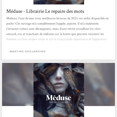
Méduse - Librairie Le repaire des mots
Méduse, l'une de mes trois meilleures lectures de 2023, est enfin disponible en
poche !Cet ouvrage m'a complètement happée, aspirée. Il m'a malmenée.
Certaines scènes sont dérangeants, mais d'une vérité cristalline.Un récit
sensuel, cru et tranchant de réalisme sur la honte que peuvent ressentir les
femmes sur leur propre corps et sur la trop grande importance de l'apparence
dans notre société.Un récit gothique et profondément féministe.Énorme coup
de cœur !
MARTINE DESJARDINS