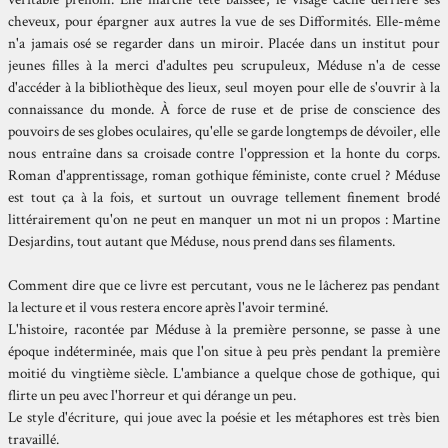
cheveux, pour épargner aux autres la vue de ses Difformités. Elle-même
n'a jamais osé se regarder dans un miroir. Placée dans un institut pour
jeunes filles à la merci d'adultes peu scrupuleux, Méduse n'a de cesse
d'accéder à la bibliothèque des lieux, seul moyen pour elle de s'ouvrir à la
connaissance du monde. À force de ruse et de prise de conscience des
pouvoirs de ses globes oculaires, qu'elle se garde longtemps de dévoiler, elle
nous entraîne dans sa croisade contre l'oppression et la honte du corps.
Roman d'apprentissage, roman gothique féministe, conte cruel ? Méduse
est tout ça à la fois, et surtout un ouvrage tellement finement brodé
littérairement qu'on ne peut en manquer un mot ni un propos : Martine
Desjardins, tout autant que Méduse, nous prend dans ses filaments.
Comment dire que ce livre est percutant, vous ne le lâcherez pas pendant
la lecture et il vous restera encore après l'avoir terminé.
L'histoire, racontée par Méduse à la première personne, se passe à une
époque indéterminée, mais que l'on situe à peu près pendant la première
moitié du vingtième siècle. L'ambiance a quelque chose de gothique, qui
flirte un peu avec l'horreur et qui dérange un peu.
Le style d'écriture, qui joue avec la poésie et les métaphores est très bien
travaillé.