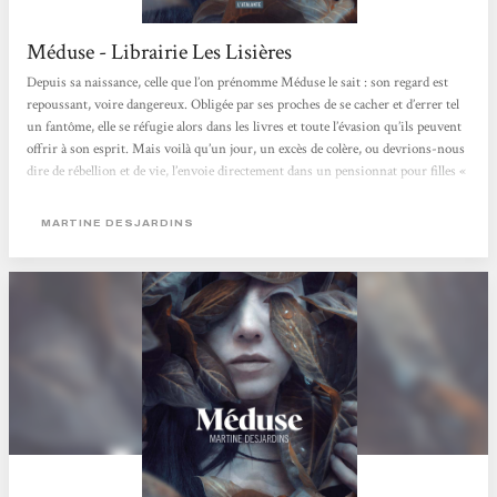
Méduse - Librairie Les Lisières
Depuis sa naissance, celle que l’on prénomme Méduse le sait : son regard est
repoussant, voire dangereux. Obligée par ses proches de se cacher et d’errer tel
un fantôme, elle se réfugie alors dans les livres et toute l’évasion qu’ils peuvent
offrir à son esprit. Mais voilà qu’un jour, un excès de colère, ou devrions-nous
dire de rébellion et de vie, l’envoie directement dans un pensionnat pour filles «
spéciales » et « malades » physiquement comme elle : celles que la société et leur
famille se refusent d’assumer et d’aimer. C’est...
MARTINE DESJARDINS