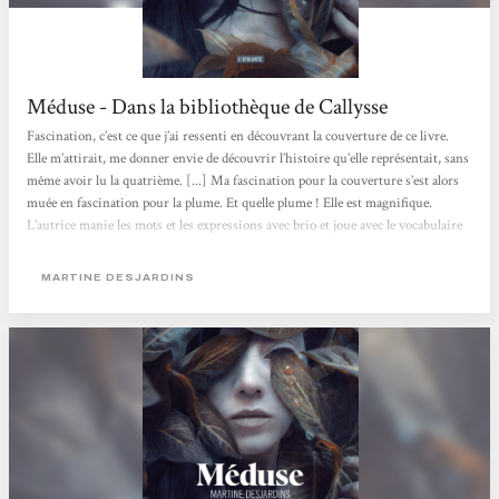
Méduse - Dans la bibliothèque de Callysse
Fascination, c’est ce que j’ai ressenti en découvrant la couverture de ce livre.
Elle m’attirait, me donner envie de découvrir l’histoire qu’elle représentait, sans
même avoir lu la quatrième. [...] Ma fascination pour la couverture s’est alors
muée en fascination pour la plume. Et quelle plume ! Elle est magnifique.
L’autrice manie les mots et les expressions avec brio et joue avec le vocabulaire
existant autour du regard et de la monstruosité. Elle mêle également très bien
l’histoire de la Méduse mythologique à celle de sa Méduse. Il y a une telle
MARTINE DESJARDINS
maîtrise...