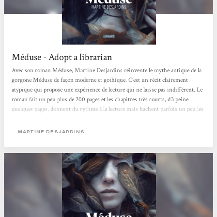
Méduse - Adopt a librarian
Avec son roman Méduse, Martine Desjardins réinvente le mythe antique de la
gorgone Méduse de façon moderne et gothique. C’est un récit clairement
atypique qui propose une expérience de lecture qui ne laisse pas indifférent. Le
roman fait un peu plus de 200 pages et les chapitres très courts, d’à peine
quelques pages, donnent du rythme à la lecture mais hachent parfois un peu les
actions et le déroulé des événements. La plume est très belle, poétique et
soutenue avec une recherche très poussée dans le vocabulaire et l’utilisation de
MARTINE DESJARDINS
mots rares. [...]...