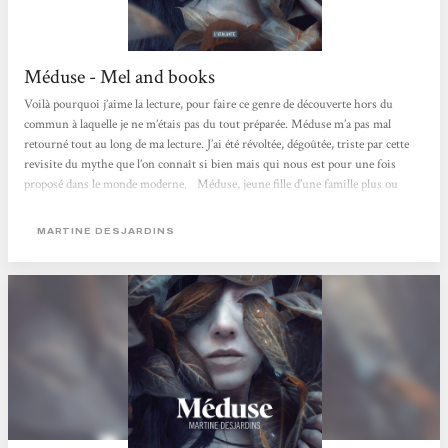
Méduse - Mel and books
Voilà pourquoi j’aime la lecture, pour faire ce genre de découverte hors du
commun à laquelle je ne m’étais pas du tout préparée. Méduse m’a pas mal
retourné tout au long de ma lecture. J’ai été révoltée, dégoûtée, triste par cette
revisite du mythe que l’on connaît si bien mais qui nous est pour une fois
proposé dans le monde moderne.⠀Méduse, jeune fille d’une famille plus ou
moins ordinaire, va être ostracisée par les gens qui sont censés l’aimer. Sa
particularité ? Des yeux que personne ne peut regarder...
MARTINE DESJARDINS