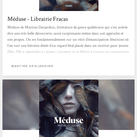
Méduse - Librairie Fracas
Méduse de Martine Desjardins, littérature de genre québécoise qui s’est avérée
être une très belle découverte, assez surprenante même dans son approche et
son propos. On est fondamentalement sur un récit d’émancipation féminine où
l’on suit une héroïne dotée d’un regard létal placée dans un institut pour jeunes
filles. Elle y apprendra à s’aimer, s’accepter et se libérer à travers ses interactions
avec les adultes qui peuplent ce lieu si étrange. Même si on estime qu’il y a a un
avertissement...
MARTINE DESJARDINS