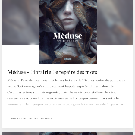
Méduse - Librairie Le repaire des mots
Méduse, l'une de mes trois meilleures lectures de 2023, est enfin disponible en
poche !Cet ouvrage m'a complètement happée, aspirée. Il m'a malmenée.
Certaines scènes sont dérangeants, mais d'une vérité cristalline.Un récit
sensuel, cru et tranchant de réalisme sur la honte que peuvent ressentir les
femmes sur leur propre corps et sur la trop grande importance de l'apparence
dans notre société.Un récit gothique et profondément féministe.Énorme coup
de cœur !
MARTINE DESJARDINS