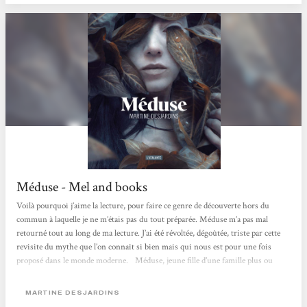
Méduse - Mel and books
Voilà pourquoi j’aime la lecture, pour faire ce genre de découverte hors du
commun à laquelle je ne m’étais pas du tout préparée. Méduse m’a pas mal
retourné tout au long de ma lecture. J’ai été révoltée, dégoûtée, triste par cette
revisite du mythe que l’on connaît si bien mais qui nous est pour une fois
proposé dans le monde moderne.⠀Méduse, jeune fille d’une famille plus ou
moins ordinaire, va être ostracisée par les gens qui sont censés l’aimer. Sa
particularité ? Des yeux que personne ne peut regarder...
MARTINE DESJARDINS