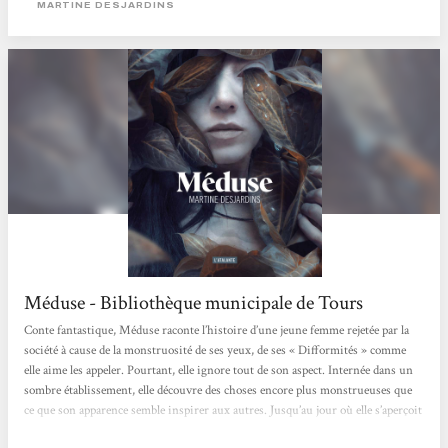
MARTINE DESJARDINS
Méduse - Bibliothèque municipale de Tours
Conte fantastique, Méduse raconte l’histoire d’une jeune femme rejetée par la
société à cause de la monstruosité de ses yeux, de ses « Difformités » comme
elle aime les appeler. Pourtant, elle ignore tout de son aspect. Internée dans un
sombre établissement, elle découvre des choses encore plus monstrueuses que
ce que son apparence semble inspirer aux autres. Jusqu’au jour où elle s’aperçoit
que ses yeux, malgré leur laideur, possèdent d’étranges capacités qui peuvent la