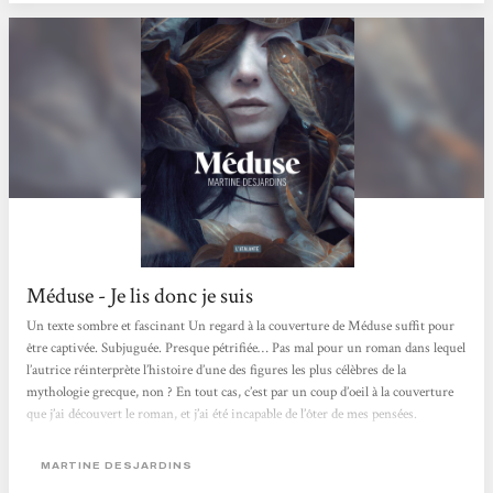
Méduse - Je lis donc je suis
Un texte sombre et fascinant Un regard à la couverture de Méduse suffit pour
être captivée. Subjuguée. Presque pétrifiée… Pas mal pour un roman dans lequel
l’autrice réinterprète l’histoire d’une des figures les plus célèbres de la
mythologie grecque, non ? En tout cas, c’est par un coup d’oeil à la couverture
que j’ai découvert le roman, et j’ai été incapable de l’ôter de mes pensées.
Martine Desjardins écrit-elle la véritable histoire de Méduse ? Est-ce une
réécriture comme on en voit...
MARTINE DESJARDINS