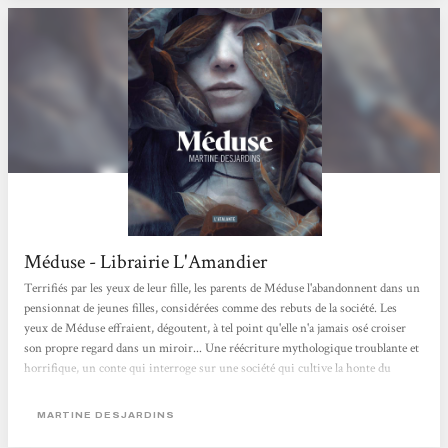
Méduse - Librairie L'Amandier
Terrifiés par les yeux de leur fille, les parents de Méduse l'abandonnent dans un
pensionnat de jeunes filles, considérées comme des rebuts de la société. Les
yeux de Méduse effraient, dégoutent, à tel point qu'elle n'a jamais osé croiser
son propre regard dans un miroir... Une réécriture mythologique troublante et
horrifique, un conte qui interroge sur une société qui cultive la honte du
corps. Jeanne
MARTINE DESJARDINS