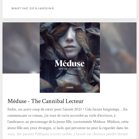
propose une fable cruelle sur l'exclusion et le rapport au corps des femmes.
Mathilde Ciulla
MARTINE DESJARDINS
Méduse - The Cannibal Lecteur
Enfin, un autre coup de cœur pour l’année 2023 ! Cela faisait longtemps… En
commençant ce roman, j’ai tout de suite accroché au style d’écriture, à
l’ambiance, au personnage de la jeune fille, surnommée Méduse. Méduse, cette
jeune fille aux yeux étranges, si laids que personne ne peut la regarder dans les
yeux. Ses parents l’obligent à vivre cachée, à laisser ses cheveux pendre devant