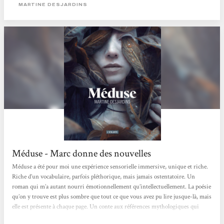
sauver… Martine Desjardins nous offre une histoire captivante au...
MARTINE DESJARDINS
Méduse - Marc donne des nouvelles
Méduse a été pour moi une expérience sensorielle immersive, unique et riche.
Riche d’un vocabulaire, parfois pléthorique, mais jamais ostentatoire. Un
roman qui m’a autant nourri émotionnellement qu’intellectuellement. La poésie
qu’on y trouve est plus sombre que tout ce que vous avez pu lire jusque-là, mais
elle est présente à chaque page. Un conte aux références mythologiques qui
engloutissent et annihilent tout espoir en l’âme humaine. La seule lumière qui