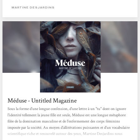
yeux maudits : Difformités, Monstruosités, Accablances, Révoltances,
MARTINE DESJARDINS
Défigurations... pas deux fois...
Méduse - Untitled Magazine
Sous la forme d'une longue confession, d'une lettre à un "tu" dont on ignore
l'identité tellement la jeune fille est seule, Méduse est une longue métaphore
filée de la domination masculine et de l'enfermement des corps féminins
imposée par la société. Au moyen d'allitérations puissantes et d'un vocabulaire
scientifique riche et renouvelé autour des yeux, Martine Desjardins nous