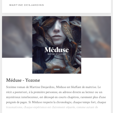
soutenue avec une recherche très poussée dans le vocabulaire et l’utilisation de
MARTINE DESJARDINS
mots rares. [...]...
Méduse - Yozone
Sixième roman de Martine Desjardins, Méduse est bluffant de maîtrise. Le
récit a posteriori, à la première personne, en adresse directe au lecteur ou un
mystérieux interlocuteur, est découpé en courts chapitres, rarement plus d’une
poignée de pages. Si Méduse respecte la chronologie, chaque temps fort, chaque
traumatisme, chaque expérience est clairement séparée, comme autant de
souvenirs extraits de sa mémoire. La narratrice multiplie les noms pour ses