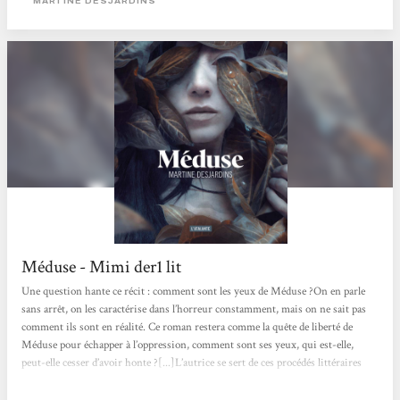
MARTINE DESJARDINS
impardonnable, si...
Méduse - Mimi der1 lit
Une question hante ce récit : comment sont les yeux de Méduse ?On en parle
sans arrêt, on les caractérise dans l’horreur constamment, mais on ne sait pas
comment ils sont en réalité. Ce roman restera comme la quête de liberté de
Méduse pour échapper à l’oppression, comment sont ses yeux, qui est-elle,
peut-elle cesser d’avoir honte ?[...]L’autrice se sert de ces procédés littéraires
pour exagérer la difficulté de lecture, la difficulté à supporter la vie de Méduse.
Si cette existence nous est déjà insupportable, quelle vie est...