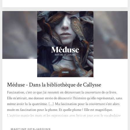
Méduse - Dans la bibliothèque de Callysse
Fascination, c’est ce que j’ai ressenti en découvrant la couverture de ce livre.
Elle m’attirait, me donner envie de découvrir l’histoire qu’elle représentait, sans
même avoir lu la quatrième. [...] Ma fascination pour la couverture s’est alors
muée en fascination pour la plume. Et quelle plume ! Elle est magnifique.
L’autrice manie les mots et les expressions avec brio et joue avec le vocabulaire
existant autour du regard et de la monstruosité. Elle mêle également très bien
l’histoire de la Méduse mythologique à celle de sa Méduse. Il y a une telle
MARTINE DESJARDINS