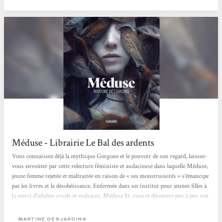
monstruosité. Celle, physique, avec laquelle...
Méduse - Librairie Le Bal des ardents
Vous connaissez déjà la mythique Gorgone et le pouvoir de son regard, laissez-
vous envoûter par cette relecture féministe et audacieuse dans laquelle Méduse,
jeune femme rejetée et maltraitée en raison de « ses monstruosités » s’émancipe
par les livres et la désobéissance. Enfermée dans un institut pour jeunes filles à
la merci d’adultes cruels et malsains, Méduse lit, ruse et découvre peu à peu son
troublant pouvoir. Dans un style très travaillé et une ambiance gothique qui
flirte avec l’horreur, Martine Desjardins nous fascine avec ce récit...
MARTINE DESJARDINS