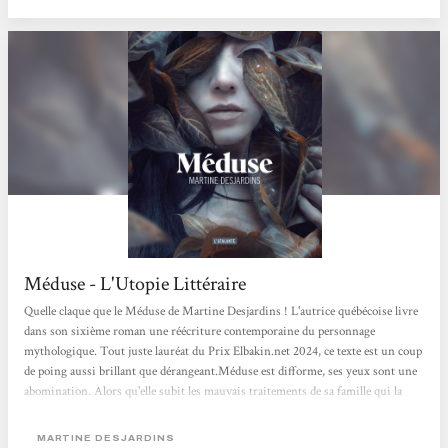
Méduse - L'Utopie Littéraire
Quelle claque que le Méduse de Martine Desjardins ! L'autrice québécoise livre
dans son sixième roman une réécriture contemporaine du personnage
mythologique. Tout juste lauréat du Prix Elbakin.net 2024, ce texte est un coup
de poing aussi brillant que dérangeant.Méduse est difforme, ses yeux sont une
abomination. Alors qu'elle subit les mauvais traitements de sa famille qui la
cloître à l'intérieur de la maison pour ne pas qu'elle leur fasse honte, elle finit
par être abandonnée par ses parents dans un institut isolé...Méduse interroge la
MARTINE DESJARDINS