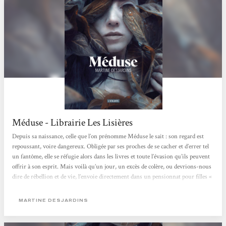
Méduse - Librairie Les Lisières
Depuis sa naissance, celle que l’on prénomme Méduse le sait : son regard est
repoussant, voire dangereux. Obligée par ses proches de se cacher et d’errer tel
un fantôme, elle se réfugie alors dans les livres et toute l’évasion qu’ils peuvent
offrir à son esprit. Mais voilà qu’un jour, un excès de colère, ou devrions-nous
dire de rébellion et de vie, l’envoie directement dans un pensionnat pour filles «
spéciales » et « malades » physiquement comme elle : celles que la société et leur
famille se refusent d’assumer et d’aimer. C’est...
MARTINE DESJARDINS