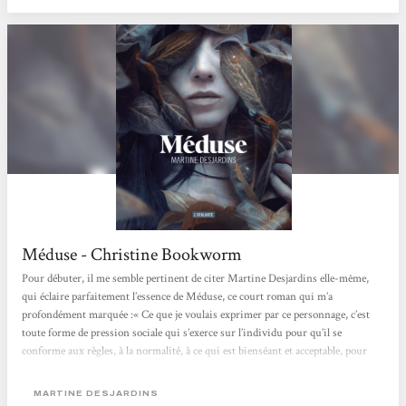
protagoniste principale...
Méduse - Christine Bookworm
Pour débuter, il me semble pertinent de citer Martine Desjardins elle-même,
qui éclaire parfaitement l’essence de Méduse, ce court roman qui m’a
profondément marquée :« Ce que je voulais exprimer par ce personnage, c’est
toute forme de pression sociale qui s’exerce sur l’individu pour qu’il se
conforme aux règles, à la normalité, à ce qui est bienséant et acceptable, pour
faire partie du groupe qu’est la société. Qu’est-ce qui arrive quand quelqu’un ne
peut pas y répondre et qu’il est écarté ? »Ce roman se distingue...
MARTINE DESJARDINS