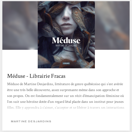
Méduse - Librairie Fracas
Méduse de Martine Desjardins, littérature de genre québécoise qui s’est avérée
être une très belle découverte, assez surprenante même dans son approche et
son propos. On est fondamentalement sur un récit d’émancipation féminine où
l’on suit une héroïne dotée d’un regard létal placée dans un institut pour jeunes
filles. Elle y apprendra à s’aimer, s’accepter et se libérer à travers ses interactions
avec les adultes qui peuplent ce lieu si étrange. Même si on estime qu’il y a a un
avertissement...
MARTINE DESJARDINS