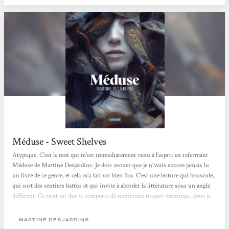
Méduse - Sweet Shelves
Atypique. C'est le mot qui m'est immédiatement venu à l'esprit en refermant
Méduse de Martine Desjardins. Je dois avouer que je n'avais encore jamais lu
un livre de ce genre, et cela m'a fait un bien fou. C'est une lecture qui bouscule,
qui sort des sentiers battus et qui invite à aborder la littérature sous un angle
différent. Ce récit est dur et comporte de nombreux trigger warnings, donc je
vous en prie, faites attention avant de vous y plonger. Martine Desjardins
traite ici de la violence et de la conduite féminine avec une froideur et un
MARTINE DESJARDINS
détachement saisissants. Cette approche, volontairement brutale, rend la