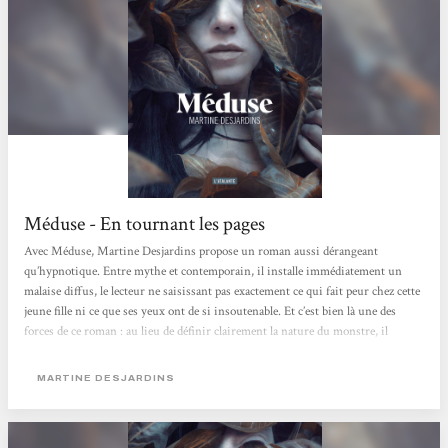
Méduse - En tournant les pages
Avec Méduse, Martine Desjardins propose un roman aussi dérangeant
qu’hypnotique. Entre mythe et contemporain, il installe immédiatement un
malaise diffus, le lecteur ne saisissant pas exactement ce qui fait peur chez cette
jeune fille ni ce que ses yeux ont de si insoutenable. Et c’est bien là une des
forces de ce roman : au lieu de définir clairement la nature du monstre, il
préfère la construire à partir du regard des autres. Sensorielle, presque
poisseuse, l’écriture nous enferme dans la peau de son personnage et dans la
MARTINE DESJARDINS
perception que les autres se font d’elle. Perçue comme une anomalie par tous,...