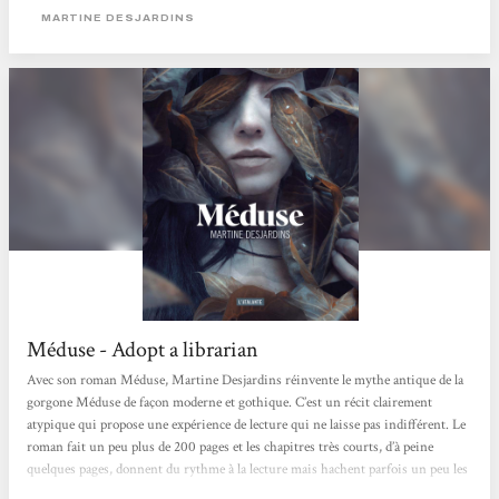
soulevé la couverture. Pourtant, le sixième roman de Martine Desjardins,
MARTINE DESJARDINS
Méduse, offre une introduction captivante à...
Méduse - Adopt a librarian
Avec son roman Méduse, Martine Desjardins réinvente le mythe antique de la
gorgone Méduse de façon moderne et gothique. C’est un récit clairement
atypique qui propose une expérience de lecture qui ne laisse pas indifférent. Le
roman fait un peu plus de 200 pages et les chapitres très courts, d’à peine
quelques pages, donnent du rythme à la lecture mais hachent parfois un peu les
actions et le déroulé des événements. La plume est très belle, poétique et