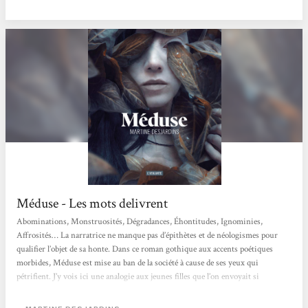
maîtrise...
Méduse - Les mots delivrent
Abominations, Monstruosités, Dégradances, Éhontitudes, Ignominies,
Affrosités… La narratrice ne manque pas d’épithètes et de néologismes pour
qualifier l’objet de sa honte. Dans ce roman gothique aux accents poétiques
morbides, Méduse est mise au ban de la société à cause de ses yeux qui
pétrifient. J’y vois ici une analogie aux jeunes filles que l’on envoyait si
facilement dans des « instituts » spécialisés pour un oui pour un non : si elle
attirait trop les convoitises de ces messieurs, si elle avait commis une faute