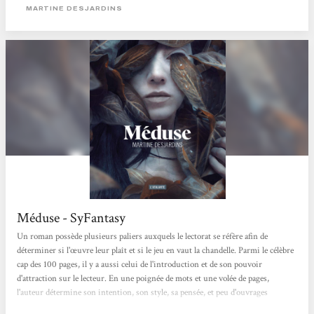
sort de ces pages, se trouve dans l’enrichissement qu’elle apporte au lecteur,
MARTINE DESJARDINS
l’histoire quant...
Méduse - SyFantasy
Un roman possède plusieurs paliers auxquels le lectorat se réfère afin de
déterminer si l'œuvre leur plaît et si le jeu en vaut la chandelle. Parmi le célèbre
cap des 100 pages, il y a aussi celui de l'introduction et de son pouvoir
d'attraction sur le lecteur. En une poignée de mots et une volée de pages,
l'auteur détermine son intention, son style, sa pensée, et peu d'ouvrages
peuvent se targuer d'avoir des accroches prometteuses alors que l'on a à peine