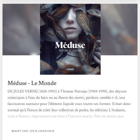
Méduse - Le Monde
DE JULES VERNE( 1828-1905) à Thomas Narcejac (1908-1998), des abysses
océaniques à l'eau du bain ou au fleuve des morts, perdure, semble-t-il, une
fascination nantaise pour l'élément liquide sous toutes ses formes. Il était donc
normal qu'à l'heure de créer leur collection de poche, les éditions L'Atalante,
sises à Nantes, empruntent son titre à l'univers marin. Fait-on mieux que
«Neptune» ? Et surtout fait-on mieux que Méduse, troisième titre de la
collection, extraordinaire roman de l'écrivaine québécoise Martine Desjardins,
MARTINE DESJARDINS
dont l'héroïne éponyme endure...