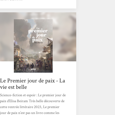
cette direction mais en y apportant de
l'espoir, prenant le point de vue d'émissaires
de la paix oeuvrant à trouver des solutions.
Et la solution finale, c'est la paix. Le premier
jour de paix est un ouvrage qui a à la fois des
airs d'apocalypse et de feel-good. Le parallèle
avec Becky Chambers est...
Le Premier jour de paix - La
vie est belle
Science-fiction et espoir : Le premier jour de
paix d’Elisa Beiram Très belle découverte de
cette rentrée littéraire 2023, Le premier
jour de paix n’est pas un livre comme les