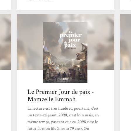
un livre aussi plaisant à siroter sans jamais se
départir d’un véritable discours politique
profond, et de circonstance, est une
performance qu’il faut saluer.Voici un petit
livre sec et resserré de cent quatre-vingt
pages qui explore majoritairement...
Le Premier Jour de paix -
Mamzelle Emmah
La lecture est très fluide et, pourtant, c'est
un texte exigeant. 2098, c'est loin mais, en
même temps, pas tant que ça. 2098 c'est le
futur de mon fils (il aura 79 ans). On