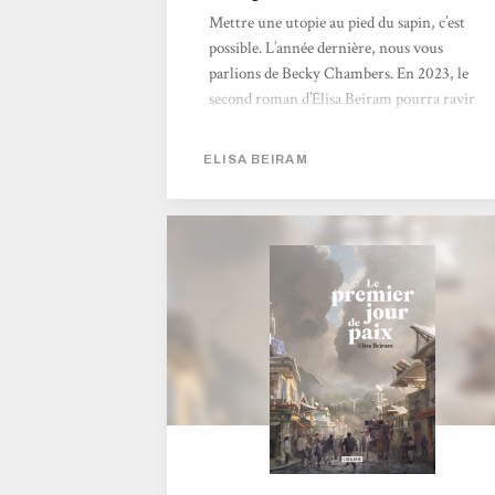
Mettre une utopie au pied du sapin, c’est
possible. L’année dernière, nous vous
parlions de Becky Chambers. En 2023, le
second roman d’Elisa Beiram pourra ravir
celles et ceux en quête d’imaginaire positif.
Nous sommes au bord de l’effondrement
ELISA BEIRAM
total en 2098, dans Le Premier jour de paix.
Famines, guerres, changement climatique.
Pourtant, l’espoir n’est jamais parti. Le
monde n’est pas encore post-apocalyptique,
et certains sont bien décidés à trouver une
solution pour instaurer la paix comme
système sociopolitique durable. Voilà une
œuvre audacieuse, où le futur n’est pas...