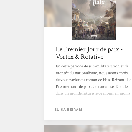
Le Premier Jour de paix -
Vortex & Rotative
En cette période de sur-militarisation et de
montée du nationalisme, nous avons choisi
de vous parler du roman de Elisa Beiram : Le
Premier jour de paix. Ce roman se déroule
dans un monde futuriste de moins en moins
vivable où l’on suit plusieurs personnages
qui œuvrent pour une paix globale dans le
ELISA BEIRAM
monde. Tout en traitant des sujets bien
lourds comme la destruction de la planète à
coup de surexploitation de ressources et des