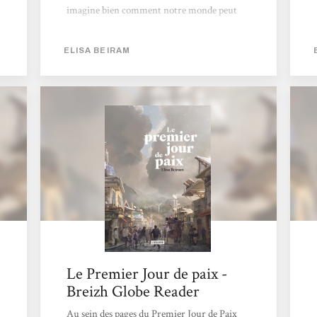
imagine bien comment notre monde peut
conduire à celui-là. Certains thèmes m'ont
interpellés comme celui de frontières mais
ELISA BEIRAM
aussi de cultures communes. En effet, du fait
des bouleversements climatiques et de la
rareté de l'eau, certains sont partis
cherchant ailleurs une meilleure vie. On
assiste alors à un mélange des cultures.
D'autres ont choisi de rester mais est-ce une
bonne décision ? Faut-il rester pour
conserver des conditions loin...
Le Premier Jour de paix -
Breizh Globe Reader
Au sein des pages du Premier Jour de Paix