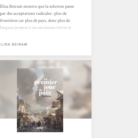
Elisa Beiram montre que la solution passe
par des acceptations radicales : plus de
frontières car plus de pays, donc plus de
langues propres à ces anciennes terres et
coutumes. Car il est fort probable que l'on y
vit plus pour des raisons de survie. > Écouter
ELISA BEIRAM
le podcast <