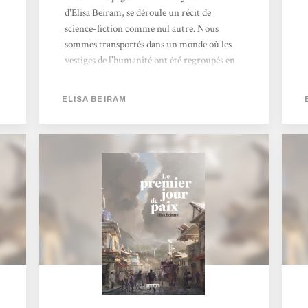
d'Elisa Beiram, se déroule un récit de
science-fiction comme nul autre. Nous
sommes transportés dans un monde où les
vestiges de l'humanité ont été regroupés en
vastes conglomérats appelés "Grands
Territoires". Alors qu’il ne reste plus qu’une
ELISA BEIRAM
vaste plaisanterie de jungle, de savane, de
villes mortes et d’océan sauvage, une lueur
d'espoir surgit. L'histoire suit trois
émissaires, bâtons de paroles et négociateurs
pour la paix universelle, alors qu'ils
parcourent le globe vers le rivage, vers le
monde, vers les étoiles, risquant leur...