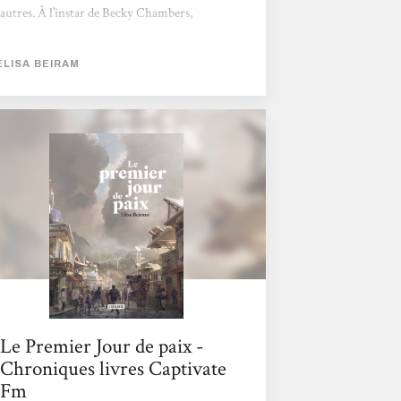
autres. À l’instar de Becky Chambers,
l’auteure s’impose dans une narration qui
bouscule les codes et impose un genre. Donc
ELISA BEIRAM
découvreurs de talents… N’hésitez pas ! Le
pitch ? En 2098, l’avenir (quel avenir) est
sombre pour ne pas dire apocalyptique. Les
sociétés se sont « adaptées » aux rigueurs
climatiques. Les « unes » événementielles des
JT...
Le Premier Jour de paix -
Chroniques livres Captivate
Fm