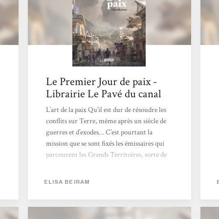
Le Premier Jour de paix -
Librairie Le Pavé du canal
L’art de la paix Qu’il est dur de résoudre les
conflits sur Terre, même après un siècle de
guerres et d’exodes… C’est pourtant la
mission que se sont fixés les émissaires qui
parcourent les Grands Territoires, sorte de
conglomérats qui représentent de
nombreuses communautés auto-gérées.Le
ELISA BEIRAM
premier jour de Paix est un livre pertinent
qui amène à imaginer des conflits dus à la
raréfaction des ressources, mais surtout à