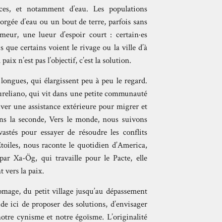
ces, et notamment d’eau. Les populations
gorgée d’eau ou un bout de terre, parfois sans
eur, une lueur d’espoir court : certain·es
que certains voient le rivage ou la ville d’à
paix n’est pas l’objectif, c’est la solution.
 longues, qui élargissent peu à peu le regard.
ureliano, qui vit dans une petite communauté
uver une assistance extérieure pour migrer et
ans la seconde, Vers le monde, nous suivons
évastés pour essayer de résoudre les conflits
 Étoiles, nous raconte le quotidien d’America,
par Xa-Ög, qui travaille pour le Pacte, elle
t vers la paix.
omage, du petit village jusqu’au dépassement
de ici de proposer des solutions, d’envisager
notre cynisme et notre égoïsme. L’originalité