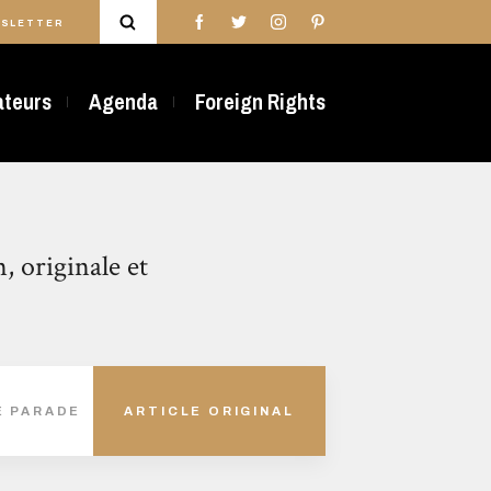
SLETTER
rateurs
Agenda
Foreign Rights
n, originale et
E PARADE
ARTICLE ORIGINAL