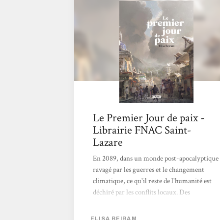
pandémies, Elisa Beiram s’inscrit dans une
écriture de SF positive et propose des regards
d’espoirs sur les futurs possibles.
Le Premier Jour de paix -
Librairie FNAC Saint-
Lazare
En 2089, dans un monde post-apocalyptique
ravagé par les guerres et le changement
climatique, ce qu'il reste de l'humanité est
déchiré par les conflits locaux. Des
émissaires parcours le monde pour aider à
résoudre ces conflits. Très beau roman avec
ELISA BEIRAM