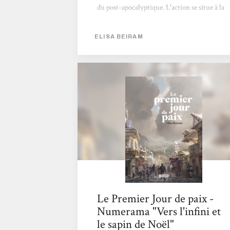
du post-apocalyptique. L'action se situe à la
toute fin du XXIe siècle, et l'on suit deux
personnages principaux. L'effondrement
ELISA BEIRAM
appartient désormais au passé, mais pas ses
conséquences mortifères. En guise
d'ouverture, nous découvrons Aureliano,
ancien des FARC, un des derniers habitants
d'un village colombien, qui ne trouvent rien
de mieux que de s'entretuer. Pour trouver
une solution, il lance avec ce qui reste de
matériel...
Le Premier Jour de paix -
Numerama "Vers l'infini et
le sapin de Noël"