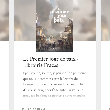
réfléchir à ce qui pourrait résoudre ces
conflits. L’optimisme du récit n’occulte pas
les origines...
Le Premier jour de paix -
Librairie Fracas
Epoustouflé, soufflé, je pense qu’on peut dire
que nous le sommes après la lecture du
Premier jour de paix, second roman publié
d’Elisa Beiram, chez l’Atalante. En voilà un
nouveau bonbon à rajouter à notre chapelet
de cette année 2025 très fournies en
réjouissantes découvertes. Réussir à écrire
ELISA BEIRAM