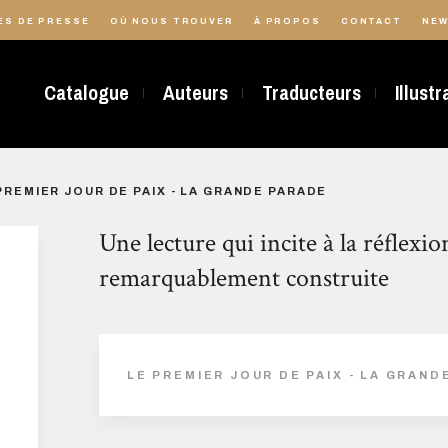
ES DE PRESSE
OÙ NOUS TROUVER
À PROPOS
CONTACT
NEW
Catalogue
Auteurs
Traducteurs
Illust
PREMIER JOUR DE PAIX - LA GRANDE PARADE
Une lecture qui incite à la réflexio
remarquablement construite
LE PREMIER JOUR DE PAIX - LA GRAND