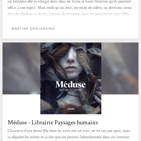
un fantôme, elle se réfugie alors dans les livres et toute l’évasion qu’ils peuvent
offrir à son esprit. Mais voilà qu’un jour, un excès de colère, ou devrions-nous
dire de rébellion et de vie, l’envoie directement dans un pensionnat pour filles «
spéciales » et « malades » physiquement comme elle : celles que la société et leur
famille se refusent d’assumer et d’aimer. C’est...
MARTINE DESJARDINS
Méduse - Librairie Paysages humains
L’histoire d’une jeune fille dont les yeux ont un truc, on ne sait pas quoi, mais
ça dégoûte les autres et ça fait que ses parents l’abandonnent dans un internat