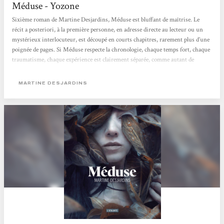
Méduse - Yozone
Sixième roman de Martine Desjardins, Méduse est bluffant de maîtrise. Le
récit a posteriori, à la première personne, en adresse directe au lecteur ou un
mystérieux interlocuteur, est découpé en courts chapitres, rarement plus d’une
poignée de pages. Si Méduse respecte la chronologie, chaque temps fort, chaque
traumatisme, chaque expérience est clairement séparée, comme autant de
souvenirs extraits de sa mémoire. La narratrice multiplie les noms pour ses
yeux maudits : Difformités, Monstruosités, Accablances, Révoltances,
MARTINE DESJARDINS
Défigurations... pas deux fois...