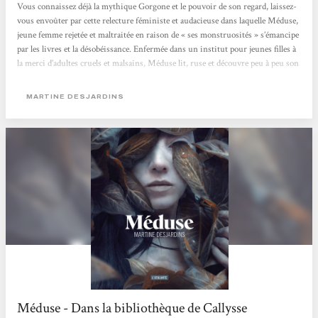
Vous connaissez déjà la mythique Gorgone et le pouvoir de son regard, laissez-
vous envoûter par cette relecture féministe et audacieuse dans laquelle Méduse,
jeune femme rejetée et maltraitée en raison de « ses monstruosités » s’émancipe
par les livres et la désobéissance. Enfermée dans un institut pour jeunes filles à
la merci d’adultes cruels et malsains, Méduse lit, ruse et découvre peu à peu son
troublant pouvoir. Dans un style très travaillé et une ambiance gothique qui
flirte avec l’horreur, Martine Desjardins nous fascine avec ce récit...
MARTINE DESJARDINS
Méduse - Dans la bibliothèque de Callysse