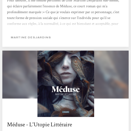
Pour débuter, il me semble pertinent de citer Martine Desjardins elle-même,
qui éclaire parfaitement l’essence de Méduse, ce court roman qui m’a
profondément marquée :« Ce que je voulais exprimer par ce personnage, c’est
toute forme de pression sociale qui s’exerce sur l’individu pour qu’il se
conforme aux règles, à la normalité, à ce qui est bienséant et acceptable, pour
faire partie du groupe qu’est la société. Qu’est-ce qui arrive quand quelqu’un ne
peut pas y répondre et qu’il est écarté ? »Ce roman se distingue...
MARTINE DESJARDINS
Méduse - L'Utopie Littéraire