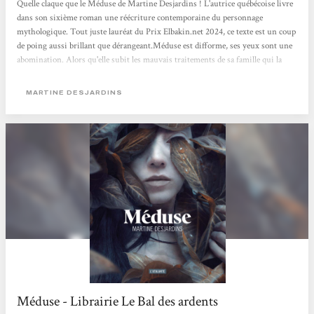
Quelle claque que le Méduse de Martine Desjardins ! L'autrice québécoise livre
dans son sixième roman une réécriture contemporaine du personnage
mythologique. Tout juste lauréat du Prix Elbakin.net 2024, ce texte est un coup
de poing aussi brillant que dérangeant.Méduse est difforme, ses yeux sont une
abomination. Alors qu'elle subit les mauvais traitements de sa famille qui la
cloître à l'intérieur de la maison pour ne pas qu'elle leur fasse honte, elle finit
par être abandonnée par ses parents dans un institut isolé...Méduse interroge la
MARTINE DESJARDINS
monstruosité. Celle, physique, avec laquelle...
Méduse - Librairie Le Bal des ardents