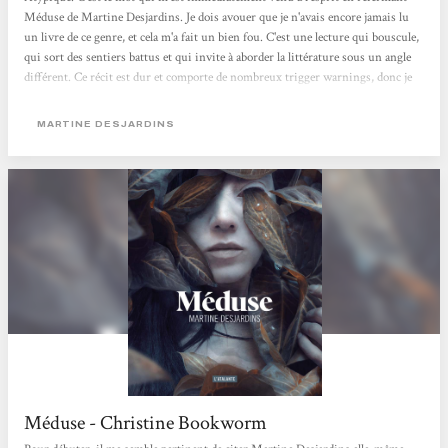
Méduse de Martine Desjardins. Je dois avouer que je n'avais encore jamais lu
un livre de ce genre, et cela m'a fait un bien fou. C'est une lecture qui bouscule,
qui sort des sentiers battus et qui invite à aborder la littérature sous un angle
différent. Ce récit est dur et comporte de nombreux trigger warnings, donc je
vous en prie, faites attention avant de vous y plonger. Martine Desjardins
traite ici de la violence et de la conduite féminine avec une froideur et un
MARTINE DESJARDINS
détachement saisissants. Cette approche, volontairement brutale, rend la
protagoniste principale...
Méduse - Christine Bookworm