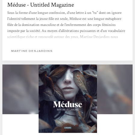
Méduse - Untitled Magazine
Sous la forme d'une longue confession, d'une lettre à un "tu" dont on ignore
l'identité tellement la jeune fille est seule, Méduse est une longue métaphore
filée de la domination masculine et de l'enfermement des corps féminins
imposée par la société. Au moyen d'allitérations puissantes et d'un vocabulaire
scientifique riche et renouvelé autour des yeux, Martine Desjardins nous
propose une fable cruelle sur l'exclusion et le rapport au corps des femmes.
Mathilde Ciulla
MARTINE DESJARDINS