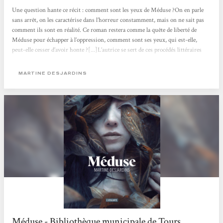
Une question hante ce récit : comment sont les yeux de Méduse ?On en parle
sans arrêt, on les caractérise dans l’horreur constamment, mais on ne sait pas
comment ils sont en réalité. Ce roman restera comme la quête de liberté de
Méduse pour échapper à l’oppression, comment sont ses yeux, qui est-elle,
peut-elle cesser d’avoir honte ?[...]L’autrice se sert de ces procédés littéraires
pour exagérer la difficulté de lecture, la difficulté à supporter la vie de Méduse.
Si cette existence nous est déjà insupportable, quelle vie est...
MARTINE DESJARDINS
Méduse - Bibliothèque municipale de Tours