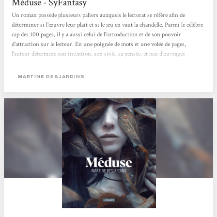
Méduse - SyFantasy
Un roman possède plusieurs paliers auxquels le lectorat se réfère afin de
déterminer si l'œuvre leur plaît et si le jeu en vaut la chandelle. Parmi le célèbre
cap des 100 pages, il y a aussi celui de l'introduction et de son pouvoir
d'attraction sur le lecteur. En une poignée de mots et une volée de pages,
l'auteur détermine son intention, son style, sa pensée, et peu d'ouvrages
peuvent se targuer d'avoir des accroches prometteuses alors que l'on a à peine
soulevé la couverture. Pourtant, le sixième roman de Martine Desjardins,
MARTINE DESJARDINS
Méduse, offre une introduction captivante à...