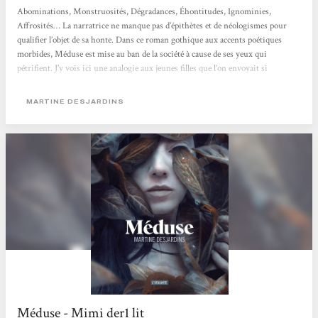
Abominations, Monstruosités, Dégradances, Éhontitudes, Ignominies,
Affrosités… La narratrice ne manque pas d’épithètes et de néologismes pour
qualifier l’objet de sa honte. Dans ce roman gothique aux accents poétiques
morbides, Méduse est mise au ban de la société à cause de ses yeux qui
pétrifient. J’y vois ici une analogie aux jeunes filles que l’on envoyait si
facilement dans des « instituts » spécialisés pour un oui pour un non : si elle
attirait trop les convoitises de ces messieurs, si elle avait commis une faute
MARTINE DESJARDINS
impardonnable, si...
Méduse - Mimi der1 lit