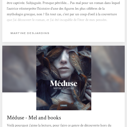
être captivée. Subjuguée. Presque pétrifiée… Pas mal pour un roman dans lequel
l’autrice réinterprète l’histoire d’une des figures les plus célèbres de la
mythologie grecque, non ? En tout cas, c’est par un coup d’oeil à la couverture
que j’ai découvert le roman, et j’ai été incapable de l’ôter de mes pensées.
Martine Desjardins écrit-elle la véritable histoire de Méduse ? Est-ce une
réécriture comme on en voit...
MARTINE DESJARDINS
Méduse - Mel and books
Voilà pourquoi j’aime la lecture, pour faire ce genre de découverte hors du