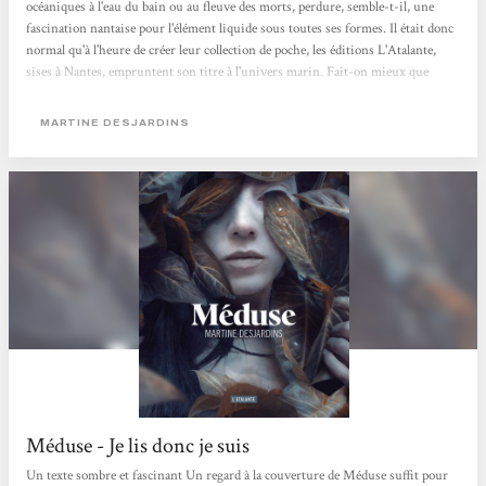
océaniques à l'eau du bain ou au fleuve des morts, perdure, semble-t-il, une
fascination nantaise pour l'élément liquide sous toutes ses formes. Il était donc
normal qu'à l'heure de créer leur collection de poche, les éditions L'Atalante,
sises à Nantes, empruntent son titre à l'univers marin. Fait-on mieux que
«Neptune» ? Et surtout fait-on mieux que Méduse, troisième titre de la
collection, extraordinaire roman de l'écrivaine québécoise Martine Desjardins,
MARTINE DESJARDINS
dont l'héroïne éponyme endure...
Méduse - Je lis donc je suis
Un texte sombre et fascinant Un regard à la couverture de Méduse suffit pour