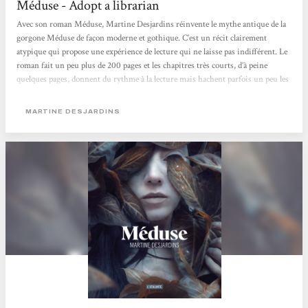
Méduse - Adopt a librarian
Avec son roman Méduse, Martine Desjardins réinvente le mythe antique de la
gorgone Méduse de façon moderne et gothique. C’est un récit clairement
atypique qui propose une expérience de lecture qui ne laisse pas indifférent. Le
roman fait un peu plus de 200 pages et les chapitres très courts, d’à peine
quelques pages, donnent du rythme à la lecture mais hachent parfois un peu les
actions et le déroulé des événements. La plume est très belle, poétique et
soutenue avec une recherche très poussée dans le vocabulaire et l’utilisation de
MARTINE DESJARDINS
mots rares. [...]...