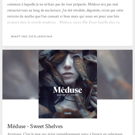
commun à laquelle je ne m’étais pas du tout préparée. Méduse m’a pas mal
retourné tout au long de ma lecture. J’ai été révoltée, dégoûtée, triste par cette
revisite du mythe que l’on connaît si bien mais qui nous est pour une fois
proposé dans le monde moderne.⠀Méduse, jeune fille d’une famille plus ou
moins ordinaire, va être ostracisée par les gens qui sont censés l’aimer. Sa
particularité ? Des yeux que personne ne peut regarder...
MARTINE DESJARDINS
Méduse - Sweet Shelves
Atypique. C'est le mot qui m'est immédiatement venu à l'esprit en refermant