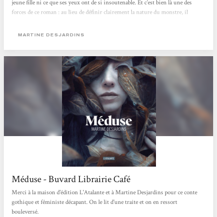
jeune fille ni ce que ses yeux ont de si insoutenable. Et c’est bien là une des
forces de ce roman : au lieu de définir clairement la nature du monstre, il
préfère la construire à partir du regard des autres. Sensorielle, presque
poisseuse, l’écriture nous enferme dans la peau de son personnage et dans la
MARTINE DESJARDINS
perception que les autres se font d’elle. Perçue comme une anomalie par tous,...
Méduse - Buvard Librairie Café
Merci à la maison d'édition L'Atalante et à Martine Desjardins pour ce conte
gothique et féministe décapant. On le lit d'une traite et on en ressort
bouleversé.