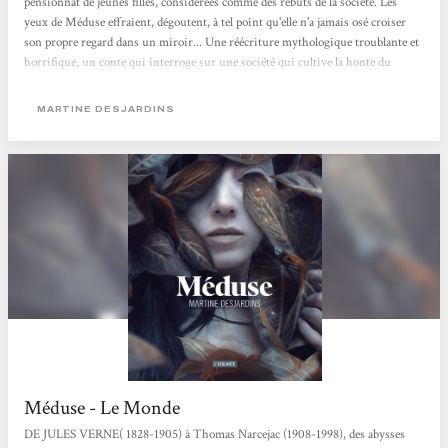
pensionnat de jeunes filles, considérées comme des rebuts de la société. Les
yeux de Méduse effraient, dégoutent, à tel point qu'elle n'a jamais osé croiser
son propre regard dans un miroir... Une réécriture mythologique troublante et
horrifique, un conte qui interroge sur une société qui cultive la honte du
corps. Jeanne
MARTINE DESJARDINS
Méduse - Le Monde
DE JULES VERNE( 1828-1905) à Thomas Narcejac (1908-1998), des abysses