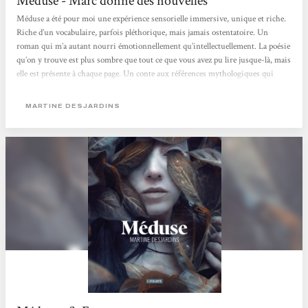
Méduse - Marc donne des nouvelles
Méduse a été pour moi une expérience sensorielle immersive, unique et riche.
Riche d’un vocabulaire, parfois pléthorique, mais jamais ostentatoire. Un
roman qui m’a autant nourri émotionnellement qu’intellectuellement. La poésie
qu’on y trouve est plus sombre que tout ce que vous avez pu lire jusque-là, mais
elle est présente à chaque page. Un conte aux références mythologiques qui
engloutissent et annihilent tout espoir en l’âme humaine. La seule lumière qui
sort de ces pages, se trouve dans l’enrichissement qu’elle apporte au lecteur,
MARTINE DESJARDINS
l’histoire quant...