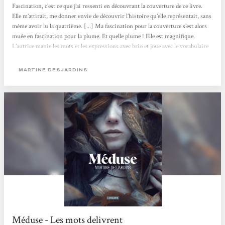
Fascination, c’est ce que j’ai ressenti en découvrant la couverture de ce livre.
Elle m’attirait, me donner envie de découvrir l’histoire qu’elle représentait, sans
même avoir lu la quatrième. [...] Ma fascination pour la couverture s’est alors
muée en fascination pour la plume. Et quelle plume ! Elle est magnifique.
L’autrice manie les mots et les expressions avec brio et joue avec le vocabulaire
existant autour du regard et de la monstruosité. Elle mêle également très bien
l’histoire de la Méduse mythologique à celle de sa Méduse. Il y a une telle
MARTINE DESJARDINS
maîtrise...
Méduse - Les mots delivrent