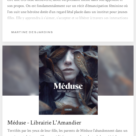
son propos. On est fondamentalement sur un récit d’émancipation féminine où
l’on suit une héroïne dotée d’un regard létal placée dans un institut pour jeunes
filles. Elle y apprendra à s’aimer, s’accepter et se libérer à travers ses interactions
avec les adultes qui peuplent ce lieu si étrange. Même si on estime qu’il y a a un
avertissement...
MARTINE DESJARDINS
Méduse - Librairie L'Amandier
Terrifiés par les yeux de leur fille, les parents de Méduse l'abandonnent dans un