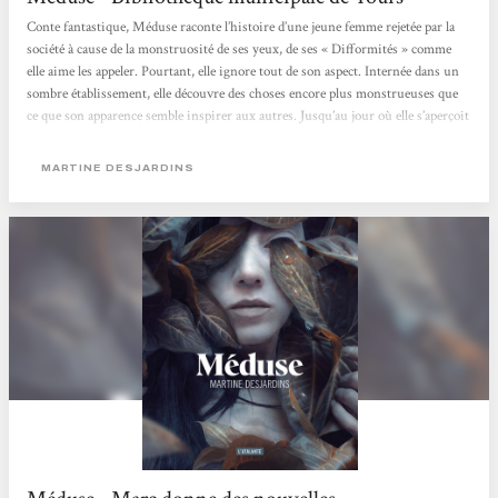
Conte fantastique, Méduse raconte l’histoire d’une jeune femme rejetée par la
société à cause de la monstruosité de ses yeux, de ses « Difformités » comme
elle aime les appeler. Pourtant, elle ignore tout de son aspect. Internée dans un
sombre établissement, elle découvre des choses encore plus monstrueuses que
ce que son apparence semble inspirer aux autres. Jusqu’au jour où elle s’aperçoit
que ses yeux, malgré leur laideur, possèdent d’étranges capacités qui peuvent la
sauver… Martine Desjardins nous offre une histoire captivante au...
MARTINE DESJARDINS