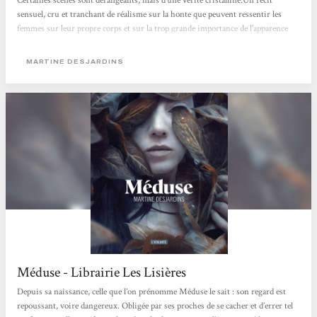
Certaines scènes sont dérangeants, mais d'une vérité cristalline.Un récit
sensuel, cru et tranchant de réalisme sur la honte que peuvent ressentir les
femmes sur leur propre corps et sur la trop grande importance de l'apparence
dans notre société.Un récit gothique et profondément féministe.Énorme coup
de cœur !
MARTINE DESJARDINS
Méduse - Librairie Les Lisières
Depuis sa naissance, celle que l’on prénomme Méduse le sait : son regard est
repoussant, voire dangereux. Obligée par ses proches de se cacher et d’errer tel