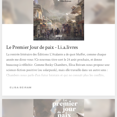
Le Premier Jour de paix - l.i.a.livres
La rentrée littéraire des Éditions L'Atalante a de quoi bluffer, comme chaque
année me direz-vous !Ce nouveau titre sort le 24 août prochain, et donne
beaucoup à réfléchir. Comme Becky Chambers, Elisa Beiram nous propose une
science-fiction positive (ou solarpunk), mais elle travaille dans un autre sens :
Chambers nous parle d'un futur lointain et qui ne connaît plus les conflits,
tandis que Beiram nous propose un futur très, trop proche, trop probable (sauf
un point de vue précis, que j'ai apprécié par son originalité mais dont je ne peux
ELISA BEIRAM
pas parler sans spoiler, je préfère vous laisser...