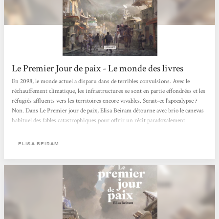
Le Premier Jour de paix - Le monde des livres
En 2098, le monde actuel a disparu dans de terribles convulsions. Avec le
réchauffement climatique, les infrastructures se sont en partie effondrées et les
réfugiés affluents vers les territoires encore vivables. Serait-ce l'apocalypse ?
Non. Dans Le Premier jour de paix, Elisa Beiram détourne avec brio le canevas
habituel des fables catastrophiques pour offrir un récit paradoxalement
optimiste - une réjouissante rareté. Les deux milliards d'humains survivants se
retrouvent, en effet, à la fois éparpillés et unis pour leur survie et la
ELISA BEIRAM
reconstruction de la planète - mais pas à l'identique... Il s'agit désormais...