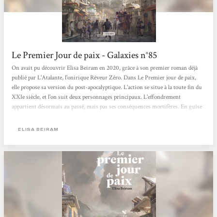
Le Premier Jour de paix - Galaxies n°85
On avait pu découvrir Elisa Beiram en 2020, grâce à son premier roman déjà
publié par L'Atalante, l'onirique Rêveur Zéro. Dans Le Premier jour de paix,
elle propose sa version du post-apocalyptique. L'action se situe à la toute fin du
XXIe siècle, et l'on suit deux personnages principaux. L'effondrement
appartient désormais au passé, mais pas ses conséquences mortifères. En guise
d'ouverture, nous découvrons Aureliano, ancien des FARC, un des derniers
habitants d'un village colombien, qui ne trouvent rien de mieux que de
ELISA BEIRAM
s'entretuer. Pour trouver une solution, il lance avec ce qui reste de matériel...