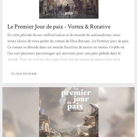
Le Premier Jour de paix - Vortex & Rotative
En cette période de sur-militarisation et de montée du nationalisme, nous
avons choisi de vous parler du roman de Elisa Beiram : Le Premier jour de paix.
Ce roman se déroule dans un monde futuriste de moins en moins vivable où
l’on suit plusieurs personnages qui œuvrent pour une paix globale dans le
monde. Tout en traitant des sujets bien lourds comme la destruction de la
planète à coup de surexploitation de ressources et des pandémies, Elisa Beiram
s’inscrit dans une écriture de SF positive et propose des regards d’espoirs sur
ELISA BEIRAM
les futurs possibles.