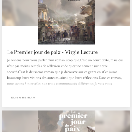
Le Premier jour de paix - Virgie Lecture
Je reviens pour vous parler d'un roman utopique.C'est un court texte, mais qui
n'est pas moins remplis de réflexion et de questionnement sur notre
société.C'est le deuxième roman que je découvre sur ce genre en sf et j'aime
beaucoup leurs visions des auteurs, ainsi que leurs réflexions.Dans ce roman,
nous avons 3 nouvelles sur trois communautés différentes.Je vais vous
résumer la première, mais je vous laisse la surprise pour les deux autres.Nous
suivons Aureliano dans sa communauté ou la violence règne. Lui décide de
ELISA BEIRAM
créer un mausolée. Il sera aidé par tous les enfants. Pendant ce...