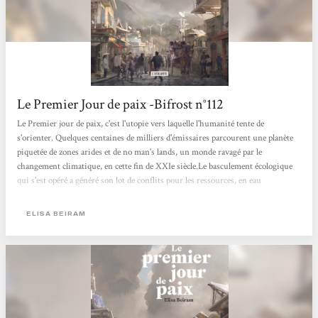
Le Premier Jour de paix -Bifrost n°112
Le Premier jour de paix, c'est l'utopie vers laquelle l'humanité tente de
s'orienter. Quelques centaines de milliers d'émissaires parcourent une planète
piquetée de zones arides et de no man's lands, un monde ravagé par le
changement climatique, en cette fin de XXIe siècle.Le basculement écologique
qui s'est opéré a généré son lot de conflits pour les ressources, en eau
essentiellement ; de vastes flux migratoires concentrés en deux grandes
périodes – le 1er et le 2e Exode – ont provoqué un effondrement démographique
ELISA BEIRAM
à l'échelle planétaire.Les deux milliards...