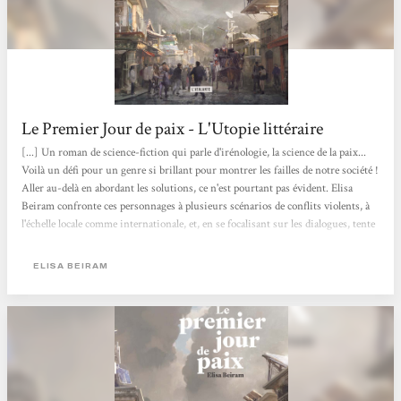
Le Premier Jour de paix - L'Utopie littéraire
[...] Un roman de science-fiction qui parle d'irénologie, la science de la paix...
Voilà un défi pour un genre si brillant pour montrer les failles de notre société !
Aller au-delà en abordant les solutions, ce n'est pourtant pas évident. Elisa
Beiram confronte ces personnages à plusieurs scénarios de conflits violents, à
l'échelle locale comme internationale, et, en se focalisant sur les dialogues, tente
d'en disséquer les causes. Dans le fond, c'est bien pensé. [...] Le premier jour de
paix est un roman aux fort belles intentions, qui se place du côté des récits de
ELISA BEIRAM
science-fiction...