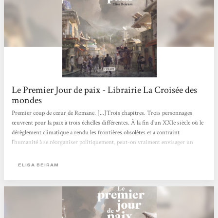
Le Premier Jour de paix - Librairie La Croisée des
mondes
Premier coup de cœur de Romane. [...]Trois chapitres. Trois personnages
œuvrent pour la paix à trois échelles différentes. À la fin d'un XXIe siècle où le
dérèglement climatique a rendu les frontières obsolètes et a contraint
l'humanité à se réorganiser politiquement, peut-on vraiment envisager un
premier jour de paix ?Ce deuxième roman d'Elisa Bareim s'attaque au cœur des
angoisses de notre époque et permet sans céder à la naïveté de conserver l'espoir
ELISA BEIRAM
de jours meilleurs.