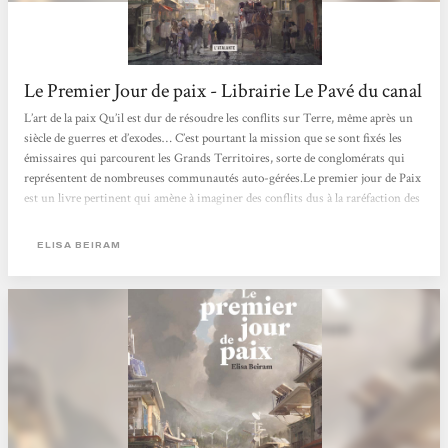
Le Premier Jour de paix - Librairie Le Pavé du canal
L’art de la paix Qu’il est dur de résoudre les conflits sur Terre, même après un
siècle de guerres et d’exodes… C’est pourtant la mission que se sont fixés les
émissaires qui parcourent les Grands Territoires, sorte de conglomérats qui
représentent de nombreuses communautés auto-gérées.Le premier jour de Paix
est un livre pertinent qui amène à imaginer des conflits dus à la raréfaction des
ressources, mais surtout à réfléchir à ce qui pourrait résoudre ces conflits.
L’optimisme du récit n’occulte pas les origines...
ELISA BEIRAM