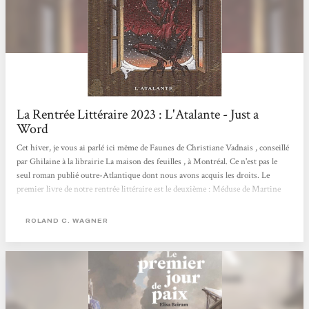
La Rentrée Littéraire 2023 : L'Atalante - Just a
Word
Cet hiver, je vous ai parlé ici même de Faunes de Christiane Vadnais , conseillé
par Ghilaine à la librairie La maison des feuilles , à Montréal. Ce n'est pas le
seul roman publié outre-Atlantique dont nous avons acquis les droits. Le
premier livre de notre rentrée littéraire est le deuxième : Méduse de Martine
Desjardins. Sa langue, à la fois scrupuleuse et fougueuse, m’a happé dès la
première page ; elle manie l’humour noir, use de mots rares, qu’elle s’amuse
ROLAND C. WAGNER
même à déformer. Dans cet ouvrage tellement finement brodé littérairement,...