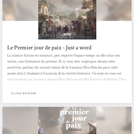
Le Premier jour de paix - Just a word
La science-fiction est toujours, peu importe l’espace-temps où elle situe son
action, une littérature du présent. Et si vous êtes sceptiques devant cette
assertion, parlons du second roman de la française Elisa Beiram paru cette
année chez L’Atalante à l’occasion de la rentrée littéraire. Ce nom ne vous est
certainement pas inconnu puisqu’Elisa Beiram est déjà l’autrice de Rêveur Zéro
sorti en 2020 et qu’elle travaille en tant que scénariste/dialoguiste dans le
monde du jeu vidéo. Avec Le premier jour de paix, elle explore ce qu’il reste de
ELISA BEIRAM
l’humanité...