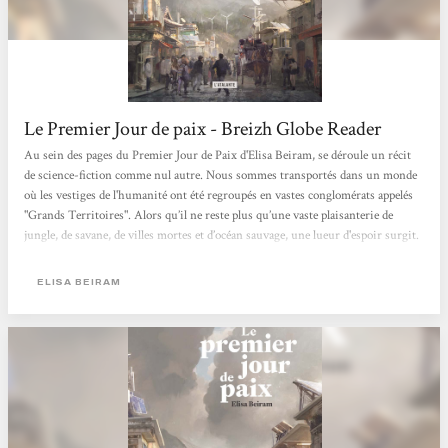
Le Premier Jour de paix - Breizh Globe Reader
Au sein des pages du Premier Jour de Paix d'Elisa Beiram, se déroule un récit
de science-fiction comme nul autre. Nous sommes transportés dans un monde
où les vestiges de l'humanité ont été regroupés en vastes conglomérats appelés
"Grands Territoires". Alors qu’il ne reste plus qu’une vaste plaisanterie de
jungle, de savane, de villes mortes et d’océan sauvage, une lueur d'espoir surgit.
L'histoire suit trois émissaires, bâtons de paroles et négociateurs pour la paix
universelle, alors qu'ils parcourent le globe vers le rivage, vers le monde, vers
ELISA BEIRAM
les étoiles, risquant leur...