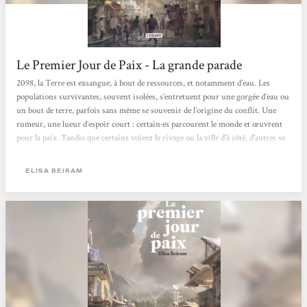
Le Premier Jour de Paix - La grande parade
2098, la Terre est exsangue, à bout de ressources, et notamment d’eau. Les
populations survivantes, souvent isolées, s’entretuent pour une gorgée d’eau ou
un bout de terre, parfois sans même se souvenir de l’origine du conflit. Une
rumeur, une lueur d’espoir court : certain·es parcourent le monde et œuvrent
pour la paix. Tandis que certains voient le rivage ou la ville d’à côté, d’autres se
tournent vers les étoiles. Parce que la paix n’est pas l’objectif, c’est la solution.
Le roman est divisé en trois parties, de plus en plus longues, qui élargissent...
ELISA BEIRAM