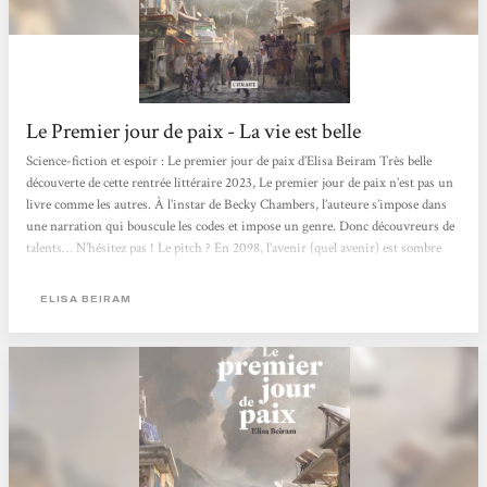
Le Premier jour de paix - La vie est belle
Science-fiction et espoir : Le premier jour de paix d’Elisa Beiram Très belle
découverte de cette rentrée littéraire 2023, Le premier jour de paix n’est pas un
livre comme les autres. À l’instar de Becky Chambers, l’auteure s’impose dans
une narration qui bouscule les codes et impose un genre. Donc découvreurs de
talents… N’hésitez pas ! Le pitch ? En 2098, l’avenir (quel avenir) est sombre
pour ne pas dire apocalyptique. Les sociétés se sont « adaptées » aux rigueurs
climatiques. Les « unes » événementielles des JT...
ELISA BEIRAM