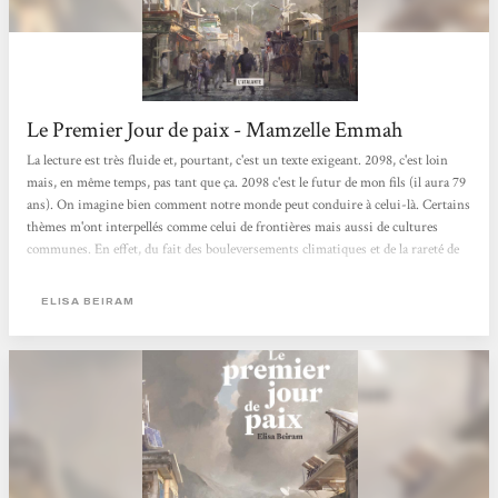
Le Premier Jour de paix - Mamzelle Emmah
La lecture est très fluide et, pourtant, c'est un texte exigeant. 2098, c'est loin
mais, en même temps, pas tant que ça. 2098 c'est le futur de mon fils (il aura 79
ans). On imagine bien comment notre monde peut conduire à celui-là. Certains
thèmes m'ont interpellés comme celui de frontières mais aussi de cultures
communes. En effet, du fait des bouleversements climatiques et de la rareté de
l'eau, certains sont partis cherchant ailleurs une meilleure vie. On assiste alors
à un mélange des cultures. D'autres ont choisi de rester mais est-ce une bonne
ELISA BEIRAM
décision ? Faut-il rester pour conserver des conditions loin...