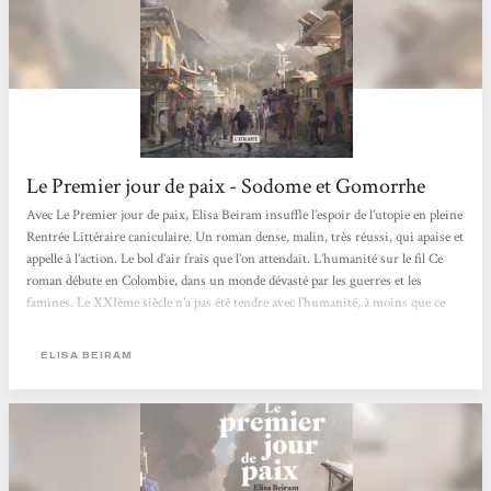
Le Premier jour de paix - Sodome et Gomorrhe
Avec Le Premier jour de paix, Elisa Beiram insuffle l’espoir de l’utopie en pleine
Rentrée Littéraire caniculaire. Un roman dense, malin, très réussi, qui apaise et
appelle à l’action. Le bol d’air frais que l’on attendait. L’humanité sur le fil Ce
roman débute en Colombie, dans un monde dévasté par les guerres et les
famines. Le XXIème siècle n’a pas été tendre avec l’humanité, à moins que ce
soit l’inverse. Aureliano est un utopiste désabusé. Il croit en la non-violence,
mais dans sa communauté qui s’entre-tue,...
ELISA BEIRAM