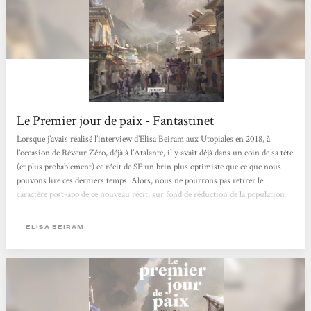
Le Premier jour de paix - Fantastinet
Lorsque j’avais réalisé l’interview d’Elisa Beiram aux Utopiales en 2018, à
l’occasion de Rêveur Zéro, déjà à l’Atalante, il y avait déjà dans un coin de sa tête
(et plus probablement) ce récit de SF un brin plus optimiste que ce que nous
pouvons lire ces derniers temps. Alors, nous ne pourrons pas retirer le
caractère post-apo de ce nouveau récit, sur fond de réduction de la population
mondiale, mais il faut avouer que Le Premier jour de paix est un titre qui incite
quand même à l’espoir. Vers peut-être l’espoir d’une paix mondiale. Trois...
ELISA BEIRAM