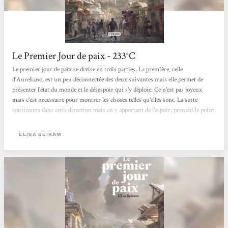
Le Premier Jour de paix - 233°C
Le premier jour de paix se divise en trois parties. La première, celle
d'Aureliano, est un peu déconnectée des deux suivantes mais elle permet de
présenter l'état du monde et le désespoir qui s'y déploie. Ce n'est pas joyeux
mais c'est nécessaire pour montrer les choses telles qu'elles sont. La suite
continuera dans cette direction mais en y apportant de l'espoir, prenant le point
de vue d'émissaires de la paix oeuvrant à trouver des solutions. Et la solution
finale, c'est la paix. Le premier jour de paix est un ouvrage qui a à la fois des airs
ELISA BEIRAM
d'apocalypse et de feel-good. Le parallèle avec Becky Chambers est...