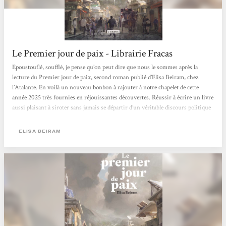
Le Premier jour de paix - Librairie Fracas
Epoustouflé, soufflé, je pense qu’on peut dire que nous le sommes après la
lecture du Premier jour de paix, second roman publié d’Elisa Beiram, chez
l’Atalante. En voilà un nouveau bonbon à rajouter à notre chapelet de cette
année 2025 très fournies en réjouissantes découvertes. Réussir à écrire un livre
aussi plaisant à siroter sans jamais se départir d’un véritable discours politique
profond, et de circonstance, est une performance qu’il faut saluer.Voici un petit
livre sec et resserré de cent quatre-vingt pages qui explore majoritairement...
ELISA BEIRAM