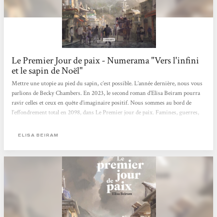
Le Premier Jour de paix - Numerama "Vers l'infini
et le sapin de Noël"
Mettre une utopie au pied du sapin, c’est possible. L’année dernière, nous vous
parlions de Becky Chambers. En 2023, le second roman d’Elisa Beiram pourra
ravir celles et ceux en quête d’imaginaire positif. Nous sommes au bord de
l’effondrement total en 2098, dans Le Premier jour de paix. Famines, guerres,
changement climatique. Pourtant, l’espoir n’est jamais parti. Le monde n’est pas
encore post-apocalyptique, et certains sont bien décidés à trouver une solution
ELISA BEIRAM
pour instaurer la paix comme système sociopolitique durable. Voilà une œuvre
audacieuse, où le futur n’est pas...