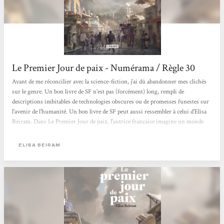
Le Premier Jour de paix - Numérama / Règle 30
Avant de me réconcilier avec la science-fiction, j'ai dû abandonner mes clichés
sur le genre. Un bon livre de SF n'est pas (forcément) long, rempli de
descriptions imbitables de technologies obscures ou de promesses funestes sur
l'avenir de l'humanité. Un bon livre de SF peut aussi ressembler à celui d'Elisa
Beiram. Dans Le Premier Jour de paix, l'autrice française imagine un monde
qui, à l'aube du XXIIe siècle, tente d'arrêter toutes les guerres. Les grandes, les
petites, celles qui tuent des millions de personnes ou une dizaine, pour voler les
ELISA BEIRAM
maigres ressources naturelles de la planète ou juste par habitude de la
violence....