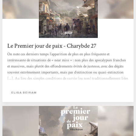
Le Premier jour de paix - Charybde 27
On note ces derniers temps l’apparition de plus en plus fréquente et
intéressante de situations de « near miss » : non plus des apocalypses franches
et massives, mais plutôt des effondrements évités de justesse, avec des dégâts
souvent extrêmement importants, mais pas d’extinction ou quasi-extinction
[...]. Au lieu des simples conditions de survie (ou non) traditionnellement liées
au (sous-) genre post-apocalyptique, on assiste ainsi à une captivante floraison
de modalités concrètes de reconstruction, en « faisant avec » mais en essayant
ELISA BEIRAM
dans la mesure du possible...