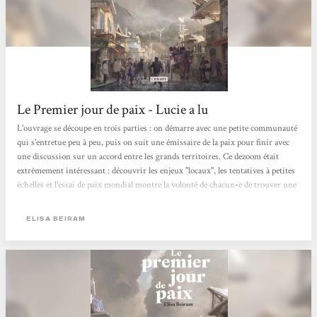
Le Premier jour de paix - Lucie a lu
L'ouvrage se découpe en trois parties : on démarre avec une petite communauté
qui s'entretue peu à peu, puis on suit une émissaire de la paix pour finir avec
une discussion sur un accord entre les grands territoires. Ce dezoom était
extrêmement intéressant : découvrir les enjeux ''locaux'', les tentatives à petites
échelles et l'essai de paix mondial montre la volonté de chacun•e de trouver une
manière de vivre ensemble. Enfin en accord, sans politique - tel qu'on la connaît
- autre que le bon sens. J'ai aimé la construction que j'ai trouvé pertinente parce
ELISA BEIRAM
que tous les facteurs...