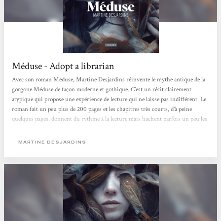
Méduse - Adopt a librarian
Avec son roman Méduse, Martine Desjardins réinvente le mythe antique de la
gorgone Méduse de façon moderne et gothique. C’est un récit clairement
atypique qui propose une expérience de lecture qui ne laisse pas indifférent. Le
roman fait un peu plus de 200 pages et les chapitres très courts, d’à peine
quelques pages, donnent du rythme à la lecture mais hachent parfois un peu les
actions et le déroulé des événements. La plume est très belle, poétique et
soutenue avec une recherche très poussée dans le vocabulaire et l’utilisation de
MARTINE DESJARDINS
mots rares. [...]...