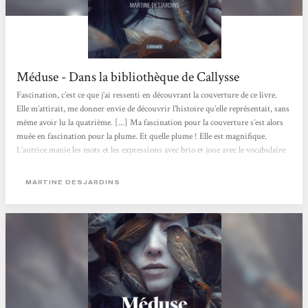
Méduse - Dans la bibliothèque de Callysse
Fascination, c’est ce que j’ai ressenti en découvrant la couverture de ce livre.
Elle m’attirait, me donner envie de découvrir l’histoire qu’elle représentait, sans
même avoir lu la quatrième. [...] Ma fascination pour la couverture s’est alors
muée en fascination pour la plume. Et quelle plume ! Elle est magnifique.
L’autrice manie les mots et les expressions avec brio et joue avec le vocabulaire
existant autour du regard et de la monstruosité. Elle mêle également très bien
l’histoire de la Méduse mythologique à celle de sa Méduse. Il y a une telle
MARTINE DESJARDINS
maîtrise...