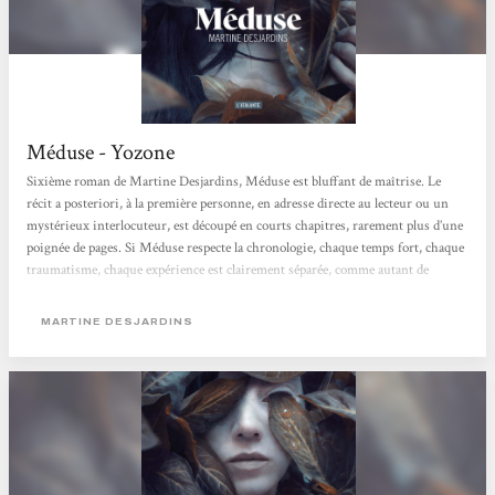
Méduse - Yozone
Sixième roman de Martine Desjardins, Méduse est bluffant de maîtrise. Le
récit a posteriori, à la première personne, en adresse directe au lecteur ou un
mystérieux interlocuteur, est découpé en courts chapitres, rarement plus d’une
poignée de pages. Si Méduse respecte la chronologie, chaque temps fort, chaque
traumatisme, chaque expérience est clairement séparée, comme autant de
souvenirs extraits de sa mémoire. La narratrice multiplie les noms pour ses
yeux maudits : Difformités, Monstruosités, Accablances, Révoltances,
MARTINE DESJARDINS
Défigurations... pas deux fois...