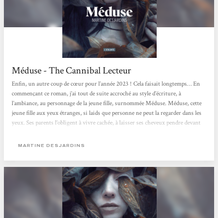
Méduse - The Cannibal Lecteur
Enfin, un autre coup de cœur pour l’année 2023 ! Cela faisait longtemps… En
commençant ce roman, j’ai tout de suite accroché au style d’écriture, à
l’ambiance, au personnage de la jeune fille, surnommée Méduse. Méduse, cette
jeune fille aux yeux étranges, si laids que personne ne peut la regarder dans les
yeux. Ses parents l’obligent à vivre cachée, à laisser ses cheveux pendre devant
ses yeux. Ensuite, lorsqu’on l’enverra dans cet horrible institut pour enfants
difformes, on l’obligera à marcher à quatre pattes. Cette réécriture...
MARTINE DESJARDINS