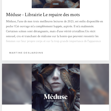
Méduse - Librairie Le repaire des mots
Méduse, l'une de mes trois meilleures lectures de 2023, est enfin disponible en
poche !Cet ouvrage m'a complètement happée, aspirée. Il m'a malmenée.
Certaines scènes sont dérangeants, mais d'une vérité cristalline.Un récit
sensuel, cru et tranchant de réalisme sur la honte que peuvent ressentir les
femmes sur leur propre corps et sur la trop grande importance de l'apparence
dans notre société.Un récit gothique et profondément féministe.Énorme coup
de cœur !
MARTINE DESJARDINS