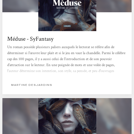
Méduse - SyFantasy
Un roman possède plusieurs paliers auxquels le lectorat se réfère afin de
déterminer si l'œuvre leur plaît et si le jeu en vaut la chandelle. Parmi le célèbre
cap des 100 pages, il y a aussi celui de l'introduction et de son pouvoir
d'attraction sur le lecteur. En une poignée de mots et une volée de pages,
l'auteur détermine son intention, son style, sa pensée, et peu d'ouvrages
peuvent se targuer d'avoir des accroches prometteuses alors que l'on a à peine
soulevé la couverture. Pourtant, le sixième roman de Martine Desjardins,
MARTINE DESJARDINS
Méduse, offre une introduction captivante à...