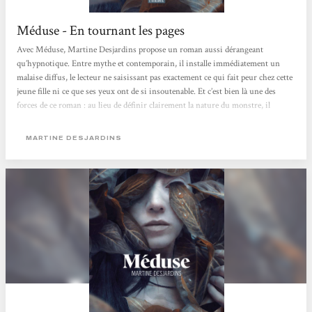
Méduse - En tournant les pages
Avec Méduse, Martine Desjardins propose un roman aussi dérangeant
qu’hypnotique. Entre mythe et contemporain, il installe immédiatement un
malaise diffus, le lecteur ne saisissant pas exactement ce qui fait peur chez cette
jeune fille ni ce que ses yeux ont de si insoutenable. Et c’est bien là une des
forces de ce roman : au lieu de définir clairement la nature du monstre, il
préfère la construire à partir du regard des autres. Sensorielle, presque
poisseuse, l’écriture nous enferme dans la peau de son personnage et dans la
MARTINE DESJARDINS
perception que les autres se font d’elle. Perçue comme une anomalie par tous,...