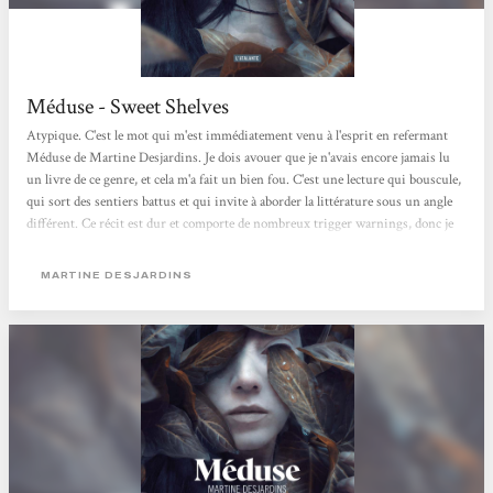
Méduse - Sweet Shelves
Atypique. C'est le mot qui m'est immédiatement venu à l'esprit en refermant
Méduse de Martine Desjardins. Je dois avouer que je n'avais encore jamais lu
un livre de ce genre, et cela m'a fait un bien fou. C'est une lecture qui bouscule,
qui sort des sentiers battus et qui invite à aborder la littérature sous un angle
différent. Ce récit est dur et comporte de nombreux trigger warnings, donc je
vous en prie, faites attention avant de vous y plonger. Martine Desjardins
traite ici de la violence et de la conduite féminine avec une froideur et un
MARTINE DESJARDINS
détachement saisissants. Cette approche, volontairement brutale, rend la
protagoniste principale...