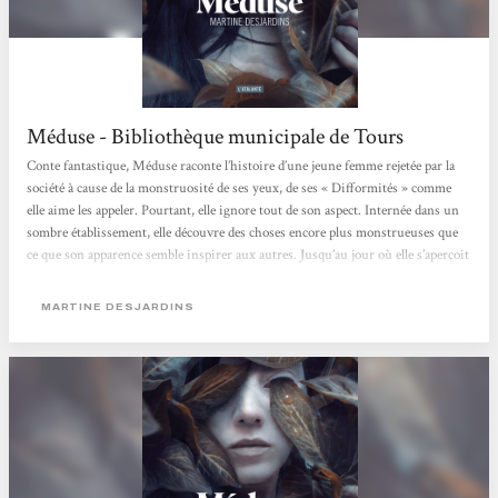
Méduse - Bibliothèque municipale de Tours
Conte fantastique, Méduse raconte l’histoire d’une jeune femme rejetée par la
société à cause de la monstruosité de ses yeux, de ses « Difformités » comme
elle aime les appeler. Pourtant, elle ignore tout de son aspect. Internée dans un
sombre établissement, elle découvre des choses encore plus monstrueuses que
ce que son apparence semble inspirer aux autres. Jusqu’au jour où elle s’aperçoit
que ses yeux, malgré leur laideur, possèdent d’étranges capacités qui peuvent la
sauver… Martine Desjardins nous offre une histoire captivante au...
MARTINE DESJARDINS