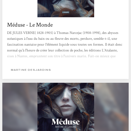
Méduse - Le Monde
DE JULES VERNE( 1828-1905) à Thomas Narcejac (1908-1998), des abysses
océaniques à l'eau du bain ou au fleuve des morts, perdure, semble-t-il, une
fascination nantaise pour l'élément liquide sous toutes ses formes. Il était donc
normal qu'à l'heure de créer leur collection de poche, les éditions L'Atalante,
sises à Nantes, empruntent son titre à l'univers marin. Fait-on mieux que
«Neptune» ? Et surtout fait-on mieux que Méduse, troisième titre de la
collection, extraordinaire roman de l'écrivaine québécoise Martine Desjardins,
MARTINE DESJARDINS
dont l'héroïne éponyme endure...