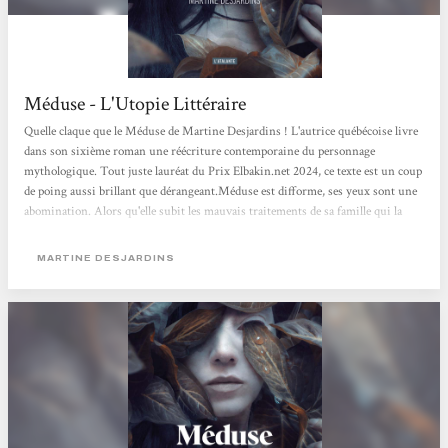
Méduse - L'Utopie Littéraire
Quelle claque que le Méduse de Martine Desjardins ! L'autrice québécoise livre
dans son sixième roman une réécriture contemporaine du personnage
mythologique. Tout juste lauréat du Prix Elbakin.net 2024, ce texte est un coup
de poing aussi brillant que dérangeant.Méduse est difforme, ses yeux sont une
abomination. Alors qu'elle subit les mauvais traitements de sa famille qui la
cloître à l'intérieur de la maison pour ne pas qu'elle leur fasse honte, elle finit
par être abandonnée par ses parents dans un institut isolé...Méduse interroge la
MARTINE DESJARDINS
monstruosité. Celle, physique, avec laquelle...