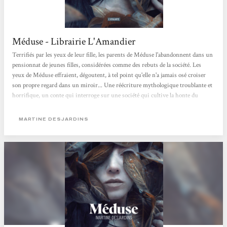
Méduse - Librairie L'Amandier
Terrifiés par les yeux de leur fille, les parents de Méduse l'abandonnent dans un
pensionnat de jeunes filles, considérées comme des rebuts de la société. Les
yeux de Méduse effraient, dégoutent, à tel point qu'elle n'a jamais osé croiser
son propre regard dans un miroir... Une réécriture mythologique troublante et
horrifique, un conte qui interroge sur une société qui cultive la honte du
corps. Jeanne
MARTINE DESJARDINS