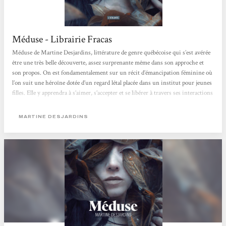
Méduse - Librairie Fracas
Méduse de Martine Desjardins, littérature de genre québécoise qui s’est avérée
être une très belle découverte, assez surprenante même dans son approche et
son propos. On est fondamentalement sur un récit d’émancipation féminine où
l’on suit une héroïne dotée d’un regard létal placée dans un institut pour jeunes
filles. Elle y apprendra à s’aimer, s’accepter et se libérer à travers ses interactions
avec les adultes qui peuplent ce lieu si étrange. Même si on estime qu’il y a a un
avertissement...
MARTINE DESJARDINS