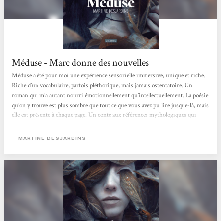
Méduse - Marc donne des nouvelles
Méduse a été pour moi une expérience sensorielle immersive, unique et riche.
Riche d’un vocabulaire, parfois pléthorique, mais jamais ostentatoire. Un
roman qui m’a autant nourri émotionnellement qu’intellectuellement. La poésie
qu’on y trouve est plus sombre que tout ce que vous avez pu lire jusque-là, mais
elle est présente à chaque page. Un conte aux références mythologiques qui
engloutissent et annihilent tout espoir en l’âme humaine. La seule lumière qui
sort de ces pages, se trouve dans l’enrichissement qu’elle apporte au lecteur,
MARTINE DESJARDINS
l’histoire quant...