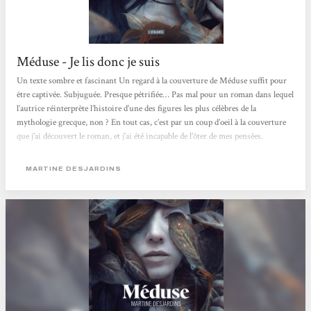
Méduse - Je lis donc je suis
Un texte sombre et fascinant Un regard à la couverture de Méduse suffit pour
être captivée. Subjuguée. Presque pétrifiée… Pas mal pour un roman dans lequel
l’autrice réinterprète l’histoire d’une des figures les plus célèbres de la
mythologie grecque, non ? En tout cas, c’est par un coup d’oeil à la couverture
que j’ai découvert le roman, et j’ai été incapable de l’ôter de mes pensées.
Martine Desjardins écrit-elle la véritable histoire de Méduse ? Est-ce une
réécriture comme on en voit...
MARTINE DESJARDINS