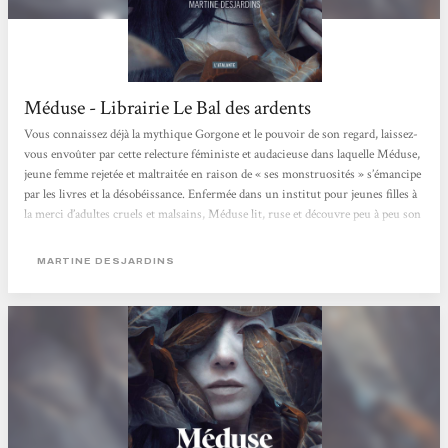
Méduse - Librairie Le Bal des ardents
Vous connaissez déjà la mythique Gorgone et le pouvoir de son regard, laissez-
vous envoûter par cette relecture féministe et audacieuse dans laquelle Méduse,
jeune femme rejetée et maltraitée en raison de « ses monstruosités » s’émancipe
par les livres et la désobéissance. Enfermée dans un institut pour jeunes filles à
la merci d’adultes cruels et malsains, Méduse lit, ruse et découvre peu à peu son
troublant pouvoir. Dans un style très travaillé et une ambiance gothique qui
flirte avec l’horreur, Martine Desjardins nous fascine avec ce récit...
MARTINE DESJARDINS