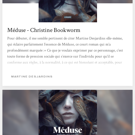
Méduse - Christine Bookworm
Pour débuter, il me semble pertinent de citer Martine Desjardins elle-même,
qui éclaire parfaitement l’essence de Méduse, ce court roman qui m’a
profondément marquée :« Ce que je voulais exprimer par ce personnage, c’est
toute forme de pression sociale qui s’exerce sur l’individu pour qu’il se
conforme aux règles, à la normalité, à ce qui est bienséant et acceptable, pour
faire partie du groupe qu’est la société. Qu’est-ce qui arrive quand quelqu’un ne
peut pas y répondre et qu’il est écarté ? »Ce roman se distingue...
MARTINE DESJARDINS