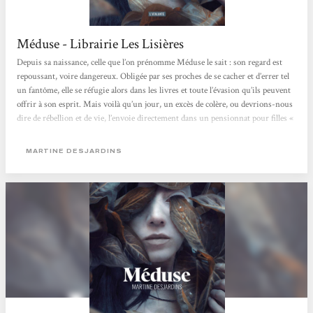
Méduse - Librairie Les Lisières
Depuis sa naissance, celle que l’on prénomme Méduse le sait : son regard est
repoussant, voire dangereux. Obligée par ses proches de se cacher et d’errer tel
un fantôme, elle se réfugie alors dans les livres et toute l’évasion qu’ils peuvent
offrir à son esprit. Mais voilà qu’un jour, un excès de colère, ou devrions-nous
dire de rébellion et de vie, l’envoie directement dans un pensionnat pour filles «
spéciales » et « malades » physiquement comme elle : celles que la société et leur
famille se refusent d’assumer et d’aimer. C’est...
MARTINE DESJARDINS