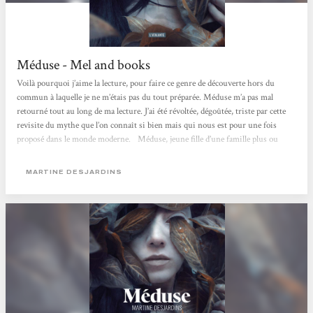
Méduse - Mel and books
Voilà pourquoi j’aime la lecture, pour faire ce genre de découverte hors du
commun à laquelle je ne m’étais pas du tout préparée. Méduse m’a pas mal
retourné tout au long de ma lecture. J’ai été révoltée, dégoûtée, triste par cette
revisite du mythe que l’on connaît si bien mais qui nous est pour une fois
proposé dans le monde moderne.⠀Méduse, jeune fille d’une famille plus ou
moins ordinaire, va être ostracisée par les gens qui sont censés l’aimer. Sa
particularité ? Des yeux que personne ne peut regarder...
MARTINE DESJARDINS