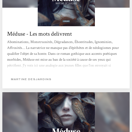
Méduse - Les mots delivrent
Abominations, Monstruosités, Dégradances, Éhontitudes, Ignominies,
Affrosités… La narratrice ne manque pas d’épithètes et de néologismes pour
qualifier l’objet de sa honte. Dans ce roman gothique aux accents poétiques
morbides, Méduse est mise au ban de la société à cause de ses yeux qui
pétrifient. J’y vois ici une analogie aux jeunes filles que l’on envoyait si
facilement dans des « instituts » spécialisés pour un oui pour un non : si elle
attirait trop les convoitises de ces messieurs, si elle avait commis une faute
MARTINE DESJARDINS
impardonnable, si...