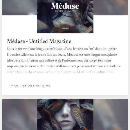
Méduse - Untitled Magazine
Sous la forme d'une longue confession, d'une lettre à un "tu" dont on ignore
l'identité tellement la jeune fille est seule, Méduse est une longue métaphore
filée de la domination masculine et de l'enfermement des corps féminins
imposée par la société. Au moyen d'allitérations puissantes et d'un vocabulaire
scientifique riche et renouvelé autour des yeux, Martine Desjardins nous
propose une fable cruelle sur l'exclusion et le rapport au corps des femmes.
Mathilde Ciulla
MARTINE DESJARDINS