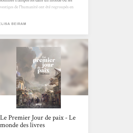
sommes transportés dans un monde où les
vestiges de l'humanité ont été regroupés en
vastes conglomérats appelés "Grands
Territoires". Alors qu’il ne reste plus qu’une
ELISA BEIRAM
vaste plaisanterie de jungle, de savane, de
villes mortes et d’océan sauvage, une lueur
d'espoir surgit. L'histoire suit trois
émissaires, bâtons de paroles et négociateurs
pour la paix universelle, alors qu'ils
parcourent le globe vers le rivage, vers le
monde, vers les étoiles, risquant leur...
Le Premier Jour de paix - Le
monde des livres