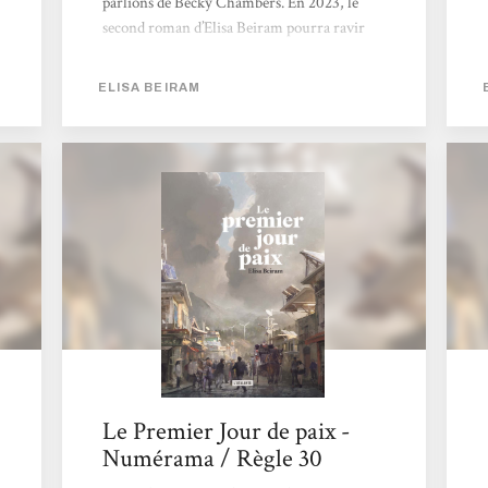
parlions de Becky Chambers. En 2023, le
second roman d’Elisa Beiram pourra ravir
celles et ceux en quête d’imaginaire positif.
Nous sommes au bord de l’effondrement
ELISA BEIRAM
total en 2098, dans Le Premier jour de paix.
Famines, guerres, changement climatique.
Pourtant, l’espoir n’est jamais parti. Le
monde n’est pas encore post-apocalyptique,
et certains sont bien décidés à trouver une
solution pour instaurer la paix comme
système sociopolitique durable. Voilà une
œuvre audacieuse, où le futur n’est pas...
Le Premier Jour de paix -
Numérama / Règle 30