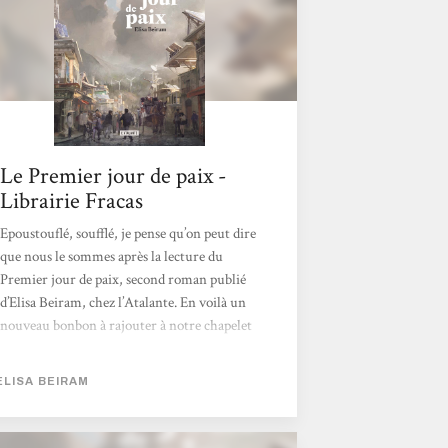
Le Premier jour de paix -
Librairie Fracas
Epoustouflé, soufflé, je pense qu’on peut dire
que nous le sommes après la lecture du
Premier jour de paix, second roman publié
d’Elisa Beiram, chez l’Atalante. En voilà un
nouveau bonbon à rajouter à notre chapelet
de cette année 2025 très fournies en
réjouissantes découvertes. Réussir à écrire
ELISA BEIRAM
un livre aussi plaisant à siroter sans jamais se
départir d’un véritable discours politique
profond, et de circonstance, est une