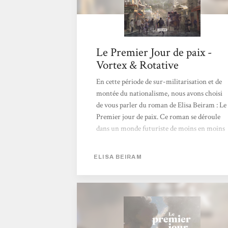
Le Premier Jour de paix -
Vortex & Rotative
En cette période de sur-militarisation et de
montée du nationalisme, nous avons choisi
de vous parler du roman de Elisa Beiram : Le
Premier jour de paix. Ce roman se déroule
dans un monde futuriste de moins en moins
vivable où l’on suit plusieurs personnages
qui œuvrent pour une paix globale dans le
ELISA BEIRAM
monde. Tout en traitant des sujets bien
lourds comme la destruction de la planète à
coup de surexploitation de ressources et des
pandémies, Elisa Beiram s’inscrit dans une
écriture de SF positive et propose des regards
d’espoirs sur les futurs possibles.