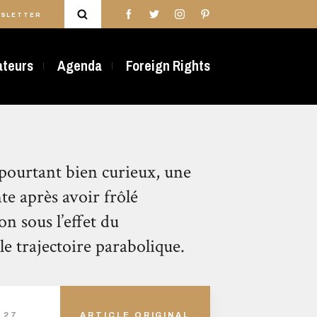
SLETTER
rateurs
Agenda
Foreign Rights
t pourtant bien curieux, une
te après avoir frôlé
on sous l’effet du
e trajectoire parabolique.
 27
ARTICLE ORIGINAL