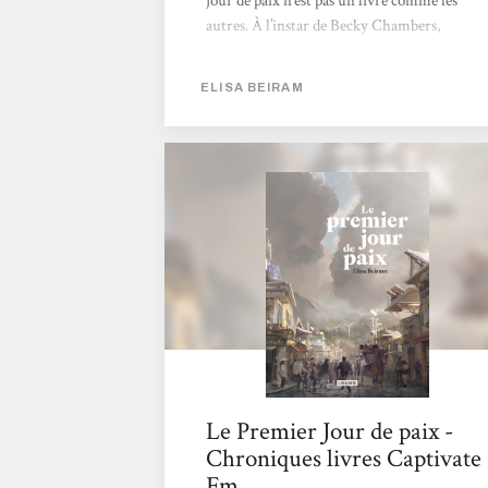
jour de paix n’est pas un livre comme les
autres. À l’instar de Becky Chambers,
l’auteure s’impose dans une narration qui
bouscule les codes et impose un genre. Donc
ELISA BEIRAM
découvreurs de talents… N’hésitez pas ! Le
pitch ? En 2098, l’avenir (quel avenir) est
sombre pour ne pas dire apocalyptique. Les
sociétés se sont « adaptées » aux rigueurs
climatiques. Les « unes » événementielles des
JT...
Le Premier Jour de paix -
Chroniques livres Captivate
Fm