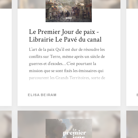
Le Premier Jour de paix -
Librairie Le Pavé du canal
L’art de la paix Qu’il est dur de résoudre les
conflits sur Terre, même après un siècle de
guerres et d’exodes… C’est pourtant la
mission que se sont fixés les émissaires qui
parcourent les Grands Territoires, sorte de
conglomérats qui représentent de
nombreuses communautés auto-gérées.Le
ELISA BEIRAM
premier jour de Paix est un livre pertinent
qui amène à imaginer des conflits dus à la
raréfaction des ressources, mais surtout à
réfléchir à ce qui pourrait résoudre ces
conflits. L’optimisme du récit n’occulte pas
les origines...