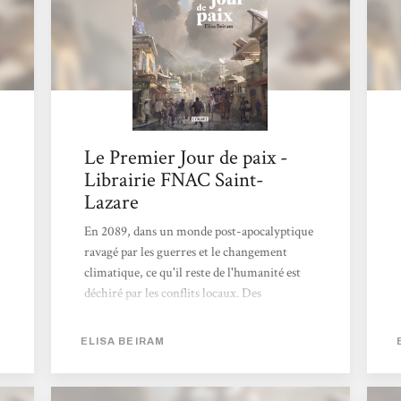
Le Premier Jour de paix -
Librairie FNAC Saint-
Lazare
En 2089, dans un monde post-apocalyptique
ravagé par les guerres et le changement
climatique, ce qu'il reste de l'humanité est
déchiré par les conflits locaux. Des
émissaires parcours le monde pour aider à
résoudre ces conflits. Très beau roman avec
ELISA BEIRAM
une très belle plume et surtout avec un
optimisme présent. Christophe