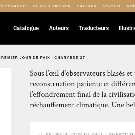
ES DE PRESSE
OÙ NOUS TROUVER
À PROPOS
CONTACT
NEW
Catalogue
Auteurs
Traducteurs
Illust
PREMIER JOUR DE PAIX - CHARYBDE 27
Sous l’œil d’observateurs blasés e
reconstruction patiente et différen
l’effondrement final de la civilisati
réchauffement climatique. Une bell
LE PREMIER JOUR DE PAIX - CHARYBDE