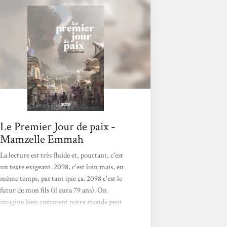
performance qu’il faut saluer.Voici un petit
livre sec et resserré de cent quatre-vingt
pages qui explore majoritairement...
Le Premier Jour de paix -
Mamzelle Emmah
La lecture est très fluide et, pourtant, c'est
un texte exigeant. 2098, c'est loin mais, en
même temps, pas tant que ça. 2098 c'est le
futur de mon fils (il aura 79 ans). On
imagine bien comment notre monde peut
conduire à celui-là. Certains thèmes m'ont
interpellés comme celui de frontières mais