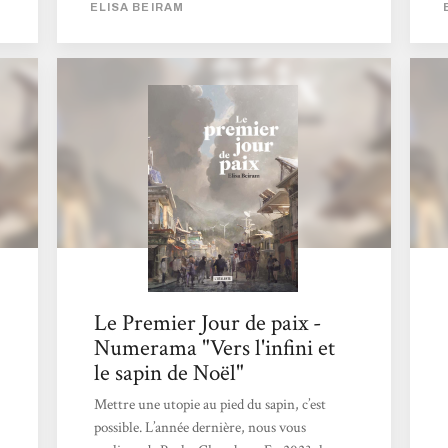
ELISA BEIRAM
appartient désormais au passé, mais pas ses
conséquences mortifères. En guise
d'ouverture, nous découvrons Aureliano,
ancien des FARC, un des derniers habitants
d'un village colombien, qui ne trouvent rien
de mieux que de s'entretuer. Pour trouver
une solution, il lance avec ce qui reste de
matériel...
Le Premier Jour de paix -
Numerama "Vers l'infini et
le sapin de Noël"
Mettre une utopie au pied du sapin, c’est
possible. L’année dernière, nous vous