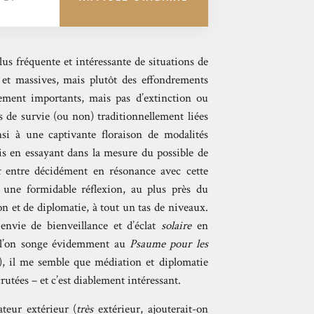
lus fréquente et intéressante de situations de
 et massives, mais plutôt des effondrements
mement importants, mais pas d’extinction ou
ns de survie (ou non) traditionnellement liées
nsi à une captivante floraison de modalités
is en essayant dans la mesure du possible de
x
entre décidément en résonance avec cette
une formidable réflexion, au plus près du
on et de diplomatie, à tout un tas de niveaux.
e envie de bienveillance et d’éclat
solaire
en
e l’on songe évidemment au
Psaume pour les
 il me semble que médiation et diplomatie
utées – et c’est diablement intéressant.
vateur extérieur (
très
extérieur, ajouterait-on