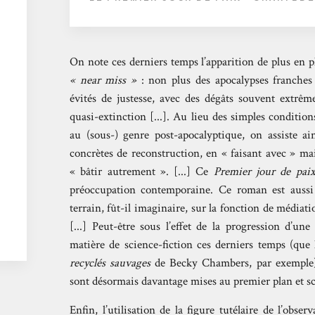
On note ces derniers temps l’apparition de plus en p
« near miss »
: non plus des apocalypses franches
évités de justesse, avec des dégâts souvent extrê
quasi-extinction [...]. Au lieu des simples conditio
au (sous-) genre post-apocalyptique, on assiste ai
concrètes de reconstruction, en « faisant avec » ma
« bâtir autrement ». [...] Ce
Premier jour de pai
préoccupation contemporaine. Ce roman est aussi 
terrain, fût-il imaginaire, sur la fonction de médiati
[...] Peut-être sous l’effet de la progression d’un
matière de science-fiction ces derniers temps (qu
recyclés sauvages
de Becky Chambers, par exemple),
sont désormais davantage mises au premier plan et scr
Enfin, l’utilisation de la figure tutélaire de l’obser