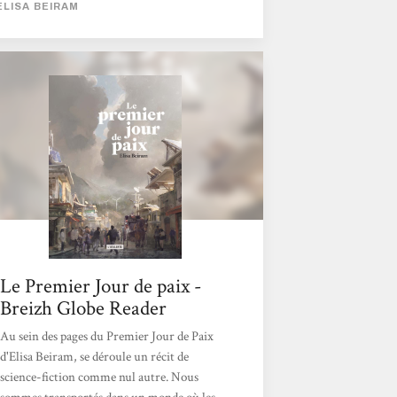
ELISA BEIRAM
aussi de cultures communes. En effet, du fait
des bouleversements climatiques et de la
rareté de l'eau, certains sont partis
cherchant ailleurs une meilleure vie. On
assiste alors à un mélange des cultures.
D'autres ont choisi de rester mais est-ce une
bonne décision ? Faut-il rester pour
conserver des conditions loin...
Le Premier Jour de paix -
Breizh Globe Reader
Au sein des pages du Premier Jour de Paix
d'Elisa Beiram, se déroule un récit de
science-fiction comme nul autre. Nous