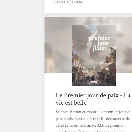
ELISA BEIRAM
cette direction mais en y apportant de
l'espoir, prenant le point de vue d'émissaires
de la paix oeuvrant à trouver des solutions.
Et la solution finale, c'est la paix. Le premier
jour de paix est un ouvrage qui a à la fois des
airs d'apocalypse et de feel-good. Le parallèle
avec Becky Chambers est...
Le Premier jour de paix - La
vie est belle
Science-fiction et espoir : Le premier jour de
paix d’Elisa Beiram Très belle découverte de
cette rentrée littéraire 2023, Le premier