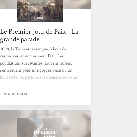
Le Premier Jour de Paix - La
grande parade
2098, la Terre est exsangue, à bout de
ressources, et notamment d’eau. Les
populations survivantes, souvent isolées,
s’entretuent pour une gorgée d’eau ou un
bout de terre, parfois sans même se souvenir
de l’origine du conflit. Une rumeur, une
lueur d’espoir court : certain·es parcourent le
ELISA BEIRAM
monde et œuvrent pour la paix. Tandis que
certains voient le rivage ou la ville d’à côté,
d’autres se tournent vers les étoiles. Parce
que la paix n’est pas l’objectif, c’est la
solution. Le roman est divisé en trois parties,
de plus en plus longues, qui élargissent...