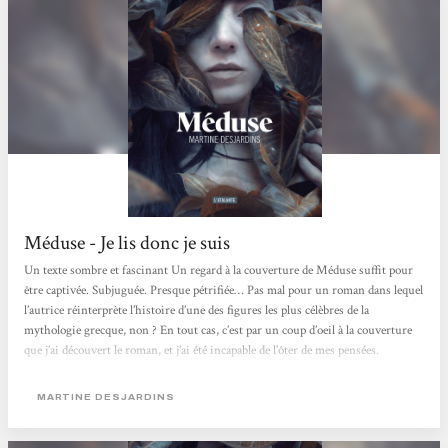
Méduse - Je lis donc je suis
Un texte sombre et fascinant Un regard à la couverture de Méduse suffit pour
être captivée. Subjuguée. Presque pétrifiée… Pas mal pour un roman dans lequel
l’autrice réinterprète l’histoire d’une des figures les plus célèbres de la
mythologie grecque, non ? En tout cas, c’est par un coup d’oeil à la couverture
que j’ai découvert le roman, et j’ai été incapable de l’ôter de mes pensées.
Martine Desjardins écrit-elle la véritable histoire de Méduse ? Est-ce une
réécriture comme on en voit...
MARTINE DESJARDINS