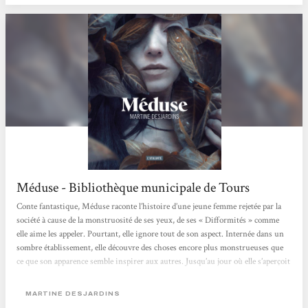
Méduse - Bibliothèque municipale de Tours
Conte fantastique, Méduse raconte l’histoire d’une jeune femme rejetée par la
société à cause de la monstruosité de ses yeux, de ses « Difformités » comme
elle aime les appeler. Pourtant, elle ignore tout de son aspect. Internée dans un
sombre établissement, elle découvre des choses encore plus monstrueuses que
ce que son apparence semble inspirer aux autres. Jusqu’au jour où elle s’aperçoit
que ses yeux, malgré leur laideur, possèdent d’étranges capacités qui peuvent la
sauver… Martine Desjardins nous offre une histoire captivante au...
MARTINE DESJARDINS