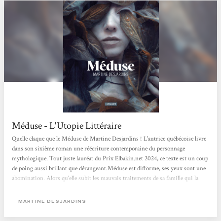
Méduse - L'Utopie Littéraire
Quelle claque que le Méduse de Martine Desjardins ! L'autrice québécoise livre
dans son sixième roman une réécriture contemporaine du personnage
mythologique. Tout juste lauréat du Prix Elbakin.net 2024, ce texte est un coup
de poing aussi brillant que dérangeant.Méduse est difforme, ses yeux sont une
abomination. Alors qu'elle subit les mauvais traitements de sa famille qui la
cloître à l'intérieur de la maison pour ne pas qu'elle leur fasse honte, elle finit
par être abandonnée par ses parents dans un institut isolé...Méduse interroge la
MARTINE DESJARDINS
monstruosité. Celle, physique, avec laquelle...