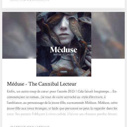
Méduse - The Cannibal Lecteur
Enfin, un autre coup de cœur pour l’année 2023 ! Cela faisait longtemps… En
commençant ce roman, j’ai tout de suite accroché au style d’écriture, à
l’ambiance, au personnage de la jeune fille, surnommée Méduse. Méduse, cette
jeune fille aux yeux étranges, si laids que personne ne peut la regarder dans les
yeux. Ses parents l’obligent à vivre cachée, à laisser ses cheveux pendre devant
ses yeux. Ensuite, lorsqu’on l’enverra dans cet horrible institut pour enfants
difformes, on l’obligera à marcher à quatre pattes. Cette réécriture...