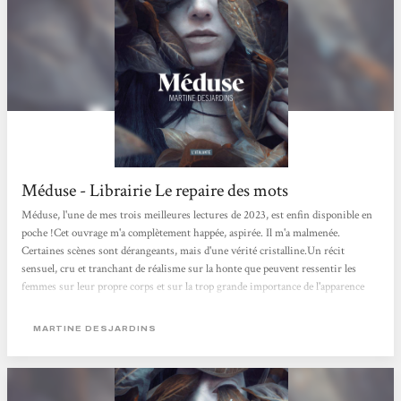
Méduse - Librairie Le repaire des mots
Méduse, l'une de mes trois meilleures lectures de 2023, est enfin disponible en
poche !Cet ouvrage m'a complètement happée, aspirée. Il m'a malmenée.
Certaines scènes sont dérangeants, mais d'une vérité cristalline.Un récit
sensuel, cru et tranchant de réalisme sur la honte que peuvent ressentir les
femmes sur leur propre corps et sur la trop grande importance de l'apparence
dans notre société.Un récit gothique et profondément féministe.Énorme coup
de cœur !
MARTINE DESJARDINS