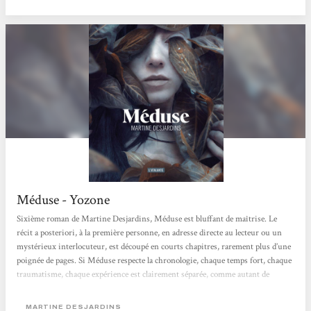
mots rares. [...]...
Méduse - Yozone
Sixième roman de Martine Desjardins, Méduse est bluffant de maîtrise. Le
récit a posteriori, à la première personne, en adresse directe au lecteur ou un
mystérieux interlocuteur, est découpé en courts chapitres, rarement plus d’une
poignée de pages. Si Méduse respecte la chronologie, chaque temps fort, chaque
traumatisme, chaque expérience est clairement séparée, comme autant de
souvenirs extraits de sa mémoire. La narratrice multiplie les noms pour ses
yeux maudits : Difformités, Monstruosités, Accablances, Révoltances,
MARTINE DESJARDINS