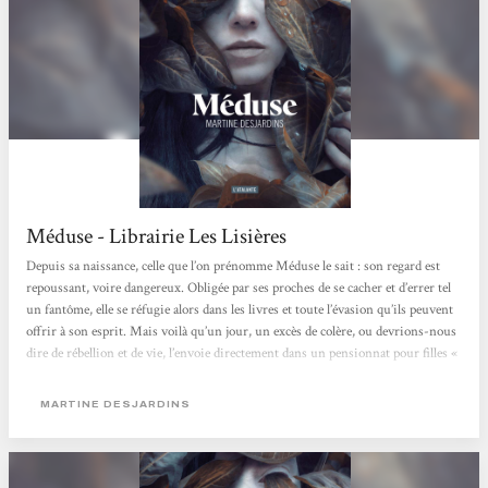
Méduse - Librairie Les Lisières
Depuis sa naissance, celle que l’on prénomme Méduse le sait : son regard est
repoussant, voire dangereux. Obligée par ses proches de se cacher et d’errer tel
un fantôme, elle se réfugie alors dans les livres et toute l’évasion qu’ils peuvent
offrir à son esprit. Mais voilà qu’un jour, un excès de colère, ou devrions-nous
dire de rébellion et de vie, l’envoie directement dans un pensionnat pour filles «
spéciales » et « malades » physiquement comme elle : celles que la société et leur
famille se refusent d’assumer et d’aimer. C’est...
MARTINE DESJARDINS