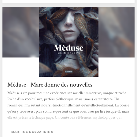
Méduse - Marc donne des nouvelles
Méduse a été pour moi une expérience sensorielle immersive, unique et riche.
Riche d’un vocabulaire, parfois pléthorique, mais jamais ostentatoire. Un
roman qui m’a autant nourri émotionnellement qu’intellectuellement. La poésie
qu’on y trouve est plus sombre que tout ce que vous avez pu lire jusque-là, mais
elle est présente à chaque page. Un conte aux références mythologiques qui
engloutissent et annihilent tout espoir en l’âme humaine. La seule lumière qui
sort de ces pages, se trouve dans l’enrichissement qu’elle apporte au lecteur,
MARTINE DESJARDINS
l’histoire quant...