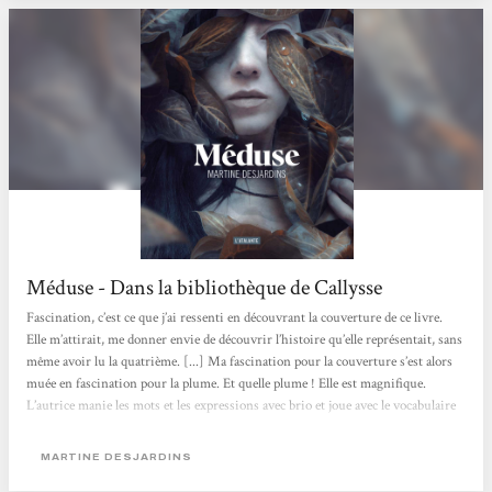
Méduse - Dans la bibliothèque de Callysse
Fascination, c’est ce que j’ai ressenti en découvrant la couverture de ce livre.
Elle m’attirait, me donner envie de découvrir l’histoire qu’elle représentait, sans
même avoir lu la quatrième. [...] Ma fascination pour la couverture s’est alors
muée en fascination pour la plume. Et quelle plume ! Elle est magnifique.
L’autrice manie les mots et les expressions avec brio et joue avec le vocabulaire
existant autour du regard et de la monstruosité. Elle mêle également très bien
l’histoire de la Méduse mythologique à celle de sa Méduse. Il y a une telle
MARTINE DESJARDINS
maîtrise...