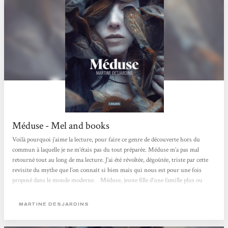
Méduse - Mel and books
Voilà pourquoi j’aime la lecture, pour faire ce genre de découverte hors du
commun à laquelle je ne m’étais pas du tout préparée. Méduse m’a pas mal
retourné tout au long de ma lecture. J’ai été révoltée, dégoûtée, triste par cette
revisite du mythe que l’on connaît si bien mais qui nous est pour une fois
proposé dans le monde moderne.⠀Méduse, jeune fille d’une famille plus ou
moins ordinaire, va être ostracisée par les gens qui sont censés l’aimer. Sa
particularité ? Des yeux que personne ne peut regarder...
MARTINE DESJARDINS