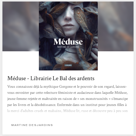
Méduse - Librairie Le Bal des ardents
Vous connaissez déjà la mythique Gorgone et le pouvoir de son regard, laissez-
vous envoûter par cette relecture féministe et audacieuse dans laquelle Méduse,
jeune femme rejetée et maltraitée en raison de « ses monstruosités » s’émancipe
par les livres et la désobéissance. Enfermée dans un institut pour jeunes filles à
la merci d’adultes cruels et malsains, Méduse lit, ruse et découvre peu à peu son
troublant pouvoir. Dans un style très travaillé et une ambiance gothique qui
flirte avec l’horreur, Martine Desjardins nous fascine avec ce récit...
MARTINE DESJARDINS