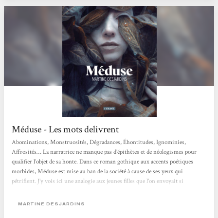
Méduse - Les mots delivrent
Abominations, Monstruosités, Dégradances, Éhontitudes, Ignominies,
Affrosités… La narratrice ne manque pas d’épithètes et de néologismes pour
qualifier l’objet de sa honte. Dans ce roman gothique aux accents poétiques
morbides, Méduse est mise au ban de la société à cause de ses yeux qui
pétrifient. J’y vois ici une analogie aux jeunes filles que l’on envoyait si
facilement dans des « instituts » spécialisés pour un oui pour un non : si elle
attirait trop les convoitises de ces messieurs, si elle avait commis une faute
MARTINE DESJARDINS
impardonnable, si...