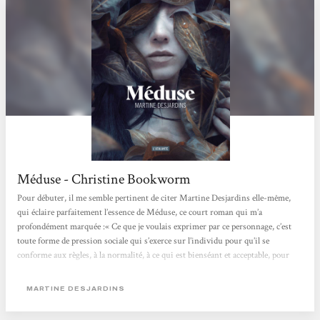
Méduse - Christine Bookworm
Pour débuter, il me semble pertinent de citer Martine Desjardins elle-même,
qui éclaire parfaitement l’essence de Méduse, ce court roman qui m’a
profondément marquée :« Ce que je voulais exprimer par ce personnage, c’est
toute forme de pression sociale qui s’exerce sur l’individu pour qu’il se
conforme aux règles, à la normalité, à ce qui est bienséant et acceptable, pour
faire partie du groupe qu’est la société. Qu’est-ce qui arrive quand quelqu’un ne
peut pas y répondre et qu’il est écarté ? »Ce roman se distingue...
MARTINE DESJARDINS