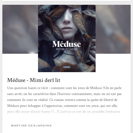
Méduse - Mimi der1 lit
Une question hante ce récit : comment sont les yeux de Méduse ?On en parle
sans arrêt, on les caractérise dans l’horreur constamment, mais on ne sait pas
comment ils sont en réalité. Ce roman restera comme la quête de liberté de
Méduse pour échapper à l’oppression, comment sont ses yeux, qui est-elle,
peut-elle cesser d’avoir honte ?[...]L’autrice se sert de ces procédés littéraires
pour exagérer la difficulté de lecture, la difficulté à supporter la vie de Méduse.
Si cette existence nous est déjà insupportable, quelle vie est...
MARTINE DESJARDINS