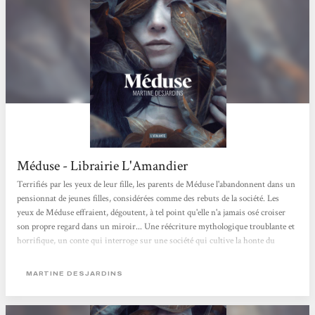
Méduse - Librairie L'Amandier
Terrifiés par les yeux de leur fille, les parents de Méduse l'abandonnent dans un
pensionnat de jeunes filles, considérées comme des rebuts de la société. Les
yeux de Méduse effraient, dégoutent, à tel point qu'elle n'a jamais osé croiser
son propre regard dans un miroir... Une réécriture mythologique troublante et
horrifique, un conte qui interroge sur une société qui cultive la honte du
corps. Jeanne
MARTINE DESJARDINS