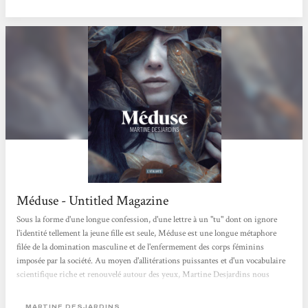
Défigurations... pas deux fois...
Méduse - Untitled Magazine
Sous la forme d'une longue confession, d'une lettre à un "tu" dont on ignore
l'identité tellement la jeune fille est seule, Méduse est une longue métaphore
filée de la domination masculine et de l'enfermement des corps féminins
imposée par la société. Au moyen d'allitérations puissantes et d'un vocabulaire
scientifique riche et renouvelé autour des yeux, Martine Desjardins nous
propose une fable cruelle sur l'exclusion et le rapport au corps des femmes.
Mathilde Ciulla
MARTINE DESJARDINS