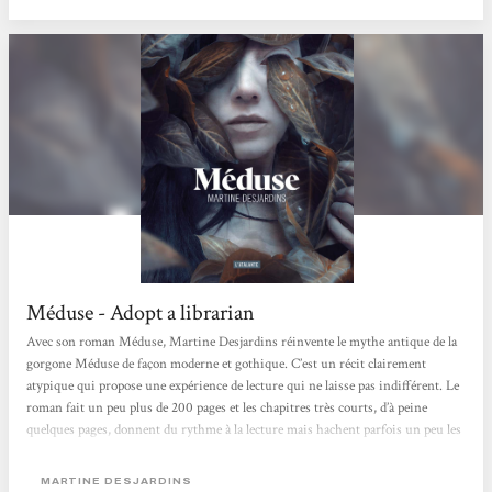
Méduse - Adopt a librarian
Avec son roman Méduse, Martine Desjardins réinvente le mythe antique de la
gorgone Méduse de façon moderne et gothique. C’est un récit clairement
atypique qui propose une expérience de lecture qui ne laisse pas indifférent. Le
roman fait un peu plus de 200 pages et les chapitres très courts, d’à peine
quelques pages, donnent du rythme à la lecture mais hachent parfois un peu les
actions et le déroulé des événements. La plume est très belle, poétique et
soutenue avec une recherche très poussée dans le vocabulaire et l’utilisation de
MARTINE DESJARDINS