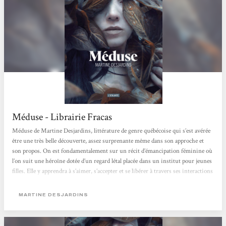
Méduse - Librairie Fracas
Méduse de Martine Desjardins, littérature de genre québécoise qui s’est avérée
être une très belle découverte, assez surprenante même dans son approche et
son propos. On est fondamentalement sur un récit d’émancipation féminine où
l’on suit une héroïne dotée d’un regard létal placée dans un institut pour jeunes
filles. Elle y apprendra à s’aimer, s’accepter et se libérer à travers ses interactions
avec les adultes qui peuplent ce lieu si étrange. Même si on estime qu’il y a a un
avertissement...
MARTINE DESJARDINS