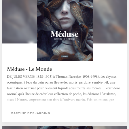
Méduse - Le Monde
DE JULES VERNE( 1828-1905) à Thomas Narcejac (1908-1998), des abysses
océaniques à l'eau du bain ou au fleuve des morts, perdure, semble-t-il, une
fascination nantaise pour l'élément liquide sous toutes ses formes. Il était donc
normal qu'à l'heure de créer leur collection de poche, les éditions L'Atalante,
sises à Nantes, empruntent son titre à l'univers marin. Fait-on mieux que
«Neptune» ? Et surtout fait-on mieux que Méduse, troisième titre de la
collection, extraordinaire roman de l'écrivaine québécoise Martine Desjardins,
MARTINE DESJARDINS
dont l'héroïne éponyme endure...