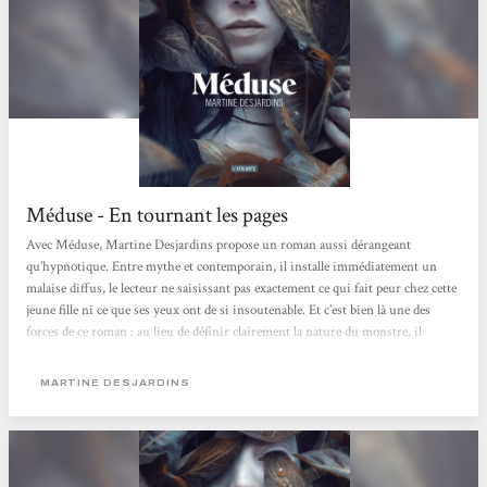
Méduse - En tournant les pages
Avec Méduse, Martine Desjardins propose un roman aussi dérangeant
qu’hypnotique. Entre mythe et contemporain, il installe immédiatement un
malaise diffus, le lecteur ne saisissant pas exactement ce qui fait peur chez cette
jeune fille ni ce que ses yeux ont de si insoutenable. Et c’est bien là une des
forces de ce roman : au lieu de définir clairement la nature du monstre, il
préfère la construire à partir du regard des autres. Sensorielle, presque
poisseuse, l’écriture nous enferme dans la peau de son personnage et dans la
MARTINE DESJARDINS
perception que les autres se font d’elle. Perçue comme une anomalie par tous,...