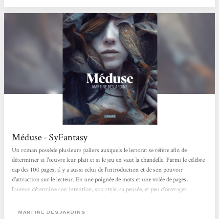
Méduse - SyFantasy
Un roman possède plusieurs paliers auxquels le lectorat se réfère afin de
déterminer si l'œuvre leur plaît et si le jeu en vaut la chandelle. Parmi le célèbre
cap des 100 pages, il y a aussi celui de l'introduction et de son pouvoir
d'attraction sur le lecteur. En une poignée de mots et une volée de pages,
l'auteur détermine son intention, son style, sa pensée, et peu d'ouvrages
peuvent se targuer d'avoir des accroches prometteuses alors que l'on a à peine
soulevé la couverture. Pourtant, le sixième roman de Martine Desjardins,
MARTINE DESJARDINS
Méduse, offre une introduction captivante à...