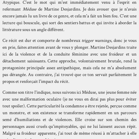
Atypique. C'est le mot qui m'est immédiatement venu à l'esprit en
refermant
Méduse
de Martine Desjardins. Je dois avouer que je n'avais
encore jamais lu un livre de ce genre, et cela m'a fait un bien fou. C'est une
lecture qui bouscule, qui sort des sentiers battus et qui invite à aborder la
littérature sous un angle différent.
Ce récit est dur et comporte de nombreux
trigger warnings
, donc je vous
en prie, faites attention avant de vous y plonger. Martine Desjardins traite
ici de la violence et de la conduite féminine avec une froideur et un
détachement saisissants. Cette approche, volontairement brutale, rend la
protagoniste principale assez antipathique, mais cela ne m'a absolument
pas dérangée. Au contraire, j'ai trouvé que ce ton servait parfaitement le
propos et renforçait l'impact du récit.
Comme son titre l'indique, nous suivons ici Méduse, une jeune femme née
avec une malformation oculaire (je ne vous en dirai pas plus pour éviter
tout spoiler). Cette particularité la condamne a être rejetée, perçue comme
un monstre, et son existence se transforme rapidement en un parcours
semé d'humiliations et de violences. Elle croise sur son chemin des
personnages aussi cruels qu'impitoyables, qui ne lui laissent aucun répit.
Malgré sa froideur apparente, j'ai tout de même réussi à m'attacher à elle