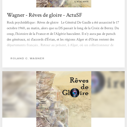
Wagner - Rêves de gloire - ActuSF
Rock psychédélique : Rêves de gloire Le Général De Gaulle a été assassiné le 17
octobre 1960, au matin, alors que sa DS passait le long de la Croix de Berny. Du
coup, l’histoire de la France et de l’Algérie basculent. Il n’y aura pas de putsch
des généraux, ni d’accords d’Évian, et les régions Alger et d’Oran restent des
départements français.. Retour au présent, à Alger, où un collectionneur de
disques entend parler d’un vinyle mythique avec le titre "Rêve de gloire", une
pièce rare des années...
ROLAND C. WAGNER