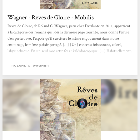
Wagner - Rêves de Gloire - Mobilis
Rêves de Gloire, de Roland C. Wagner, paru chez l’Atalante en 2011, appartient
à la catégorie des romans qui, dès la dernière page tournée, nous donne l’envie
d’en parler, avec l’espoir qu’il suscitera le même engouement dans notre
entourage, le même plaisir partagé. […] [Un] contenu foisonnant, coloré,
labyrinthique. En un seul mot cette fois : kaléidoscopique. […] Habituellement,
une uchronie présente un point de divergence historique ; à l’auteur ensuite de
décrire le monde tel qu’il aurait pu être. Mais Wagner multiplie les points de...
ROLAND C. WAGNER