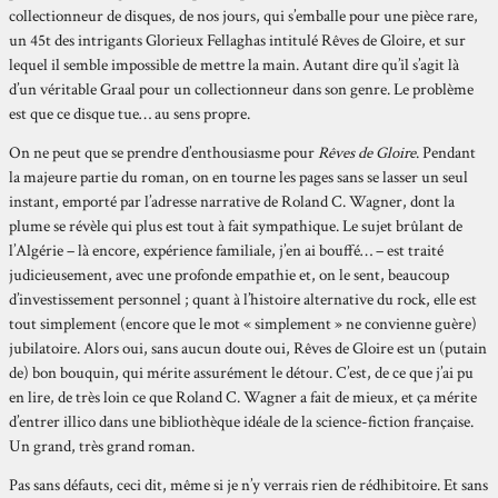
collectionneur de disques, de nos jours, qui s’emballe pour une pièce rare,
un 45t des intrigants Glorieux Fellaghas intitulé Rêves de Gloire, et sur
lequel il semble impossible de mettre la main. Autant dire qu’il s’agit là
d’un véritable Graal pour un collectionneur dans son genre. Le problème
est que ce disque tue… au sens propre.
On ne peut que se prendre d’enthousiasme pour
Rêves de Gloire
. Pendant
la majeure partie du roman, on en tourne les pages sans se lasser un seul
instant, emporté par l’adresse narrative de Roland C. Wagner, dont la
plume se révèle qui plus est tout à fait sympathique. Le sujet brûlant de
l’Algérie – là encore, expérience familiale, j’en ai bouffé… – est traité
judicieusement, avec une profonde empathie et, on le sent, beaucoup
d’investissement personnel ; quant à l’histoire alternative du rock, elle est
tout simplement (encore que le mot « simplement » ne convienne guère)
jubilatoire. Alors oui, sans aucun doute oui, Rêves de Gloire est un (putain
de) bon bouquin, qui mérite assurément le détour. C’est, de ce que j’ai pu
en lire, de très loin ce que Roland C. Wagner a fait de mieux, et ça mérite
d’entrer illico dans une bibliothèque idéale de la science-fiction française.
Un grand, très grand roman.
Pas sans défauts, ceci dit, même si je n’y verrais rien de rédhibitoire. Et sans