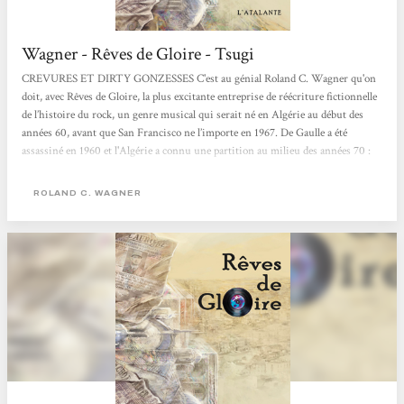
Wagner - Rêves de Gloire - Tsugi
CREVURES ET DIRTY GONZESSES C'est au génial Roland C. Wagner qu'on
doit, avec Rêves de Gloire, la plus excitante entreprise de réécriture fictionnelle
de l’histoire du rock, un genre musical qui serait né en Algérie au début des
années 60, avant que San Francisco ne l’importe en 1967. De Gaulle a été
assassiné en 1960 et l'Algérie a connu une partition au milieu des années 70 :
seule la ville d'Alger est restée française. Nous sommes au début du XXIe siècle
et un collectionneur de disques, spécialiste du "rock psychodélique", évoque ses
ROLAND C. WAGNER
souvenirs...