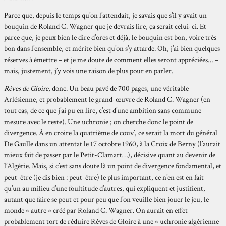
Parce que, depuis le temps qu’on l’attendait, je savais que s’il y avait un
bouquin de Roland C. Wagner que je devrais lire, ça serait celui-ci. Et
parce que, je peux bien le dire d’ores et déjà, le bouquin est bon, voire très
bon dans l’ensemble, et mérite bien qu’on s’y attarde. Oh, j’ai bien quelques
réserves à émettre – et je me doute de comment elles seront appréciées… –
mais, justement, j’y vois une raison de plus pour en parler.
Rêves de Gloire
, donc. Un beau pavé de 700 pages, une véritable
Arlésienne, et probablement le grand-œuvre de Roland C. Wagner (en
tout cas, de ce que j’ai pu en lire, c’est d’une ambition sans commune
mesure avec le reste). Une uchronie ; on cherche donc le point de
divergence. À en croire la quatrième de couv’, ce serait la mort du général
De Gaulle dans un attentat le 17 octobre 1960, à la Croix de Berny (l’aurait
mieux fait de passer par le Petit-Clamart…), décisive quant au devenir de
l’Algérie. Mais, si c’est sans doute là un point de divergence fondamental, et
peut-être (je dis bien : peut-être) le plus important, ce n’en est en fait
qu’un au milieu d’une foultitude d’autres, qui expliquent et justifient,
autant que faire se peut et pour peu que l’on veuille bien jouer le jeu, le
monde « autre » créé par Roland C. Wagner. On aurait en effet
probablement tort de réduire Rêves de Gloire à une « uchronie algérienne