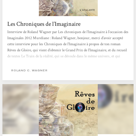
Les Chroniques de l’Imaginaire
Interview de Roland Wagner par Les chroniques de l’Imaginaire à l’occasion des
Imaginales 2012 Mureliane : Roland Wagner, bonjour, merci d'avoir accepté
cette interview pour les Chroniques de l'Imaginaire à propos de ton roman
Rêves de Gloire, qui vient d'obtenir le Grand Prix de l'Imaginaire, et du recueil
de textes Le Train de la réalité, qui se déroule dans le même univers, et qui
vient de sortir chez L'Atalante. Surtout à propos de Rêves de Gloire, roman
important dans le paysage de la SF, et de l'uchronie, et dans ta carrière, puisque
ROLAND C. WAGNER
c'est un roman plus ambitieux que ceux que tu as publiés jusqu'à...