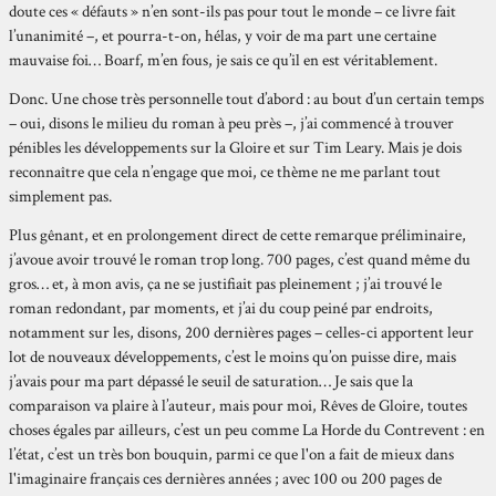
doute ces « défauts » n’en sont-ils pas pour tout le monde – ce livre fait
l’unanimité –, et pourra-t-on, hélas, y voir de ma part une certaine
mauvaise foi… Boarf, m’en fous, je sais ce qu’il en est véritablement.
Donc. Une chose très personnelle tout d’abord : au bout d’un certain temps
– oui, disons le milieu du roman à peu près –, j’ai commencé à trouver
pénibles les développements sur la Gloire et sur Tim Leary. Mais je dois
reconnaître que cela n’engage que moi, ce thème ne me parlant tout
simplement pas.
Plus gênant, et en prolongement direct de cette remarque préliminaire,
j’avoue avoir trouvé le roman trop long. 700 pages, c’est quand même du
gros… et, à mon avis, ça ne se justifiait pas pleinement ; j’ai trouvé le
roman redondant, par moments, et j’ai du coup peiné par endroits,
notamment sur les, disons, 200 dernières pages – celles-ci apportent leur
lot de nouveaux développements, c’est le moins qu’on puisse dire, mais
j’avais pour ma part dépassé le seuil de saturation… Je sais que la
comparaison va plaire à l’auteur, mais pour moi, Rêves de Gloire, toutes
choses égales par ailleurs, c’est un peu comme La Horde du Contrevent : en
l’état, c’est un très bon bouquin, parmi ce que l'on a fait de mieux dans
l'imaginaire français ces dernières années ; avec 100 ou 200 pages de