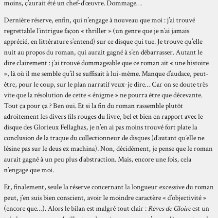
moins, ç’aurait été un chef-d’œuvre. Dommage…
Dernière réserve, enfin, qui n’engage à nouveau que moi : j’ai trouvé
regrettable l’intrigue façon « thriller » (un genre que je n’ai jamais
apprécié, en littérature s’entend) sur ce disque qui tue. Je trouve qu’elle
nuit au propos du roman, qui aurait gagné à s’en débarrasser. Autant le
dire clairement : j’ai trouvé dommageable que ce roman ait « une histoire
», là où il me semble qu’il se suffisait à lui-même. Manque d’audace, peut-
être, pour le coup, sur le plan narratif veux-je dire… Car on se doute très
vite que la résolution de cette « énigme » ne pourra être que décevante.
Tout ça pour ça ? Ben oui. Et si la fin du roman rassemble plutôt
adroitement les divers fils rouges du livre, bel et bien en rapport avec le
disque des Glorieux Fellaghas, je n’en ai pas moins trouvé fort plate la
conclusion de la traque du collectionneur de disques (d’autant qu’elle ne
lésine pas sur le deus ex machina). Non, décidément, je pense que le roman
aurait gagné à un peu plus d’abstraction. Mais, encore une fois, cela
n’engage que moi.
Et, finalement, seule la réserve concernant la longueur excessive du roman
peut, j’en suis bien conscient, avoir le moindre caractère « d’objectivité »
(encore que…). Alors le bilan est malgré tout clair :
Rêves de Gloire
est un