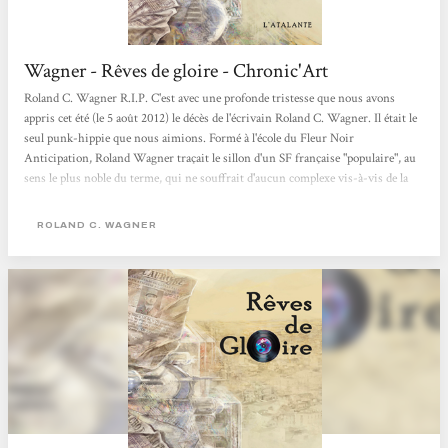
Wagner - Rêves de gloire - Chronic'Art
Roland C. Wagner R.I.P. C'est avec une profonde tristesse que nous avons
appris cet été (le 5 août 2012) le décès de l'écrivain Roland C. Wagner. Il était le
seul punk-hippie que nous aimions. Formé à l'école du Fleur Noir
Anticipation, Roland Wagner traçait le sillon d'un SF française "populaire", au
sens le plus noble du terme, qui ne souffrait d'aucun complexe vis-à-vis de la
littérature générale ou de l'écrasante grande soeur anglo-saxonne. Prolifique
(plus de cent nouvelles, une cinquantaine de romans et de traductions en
ROLAND C. WAGNER
pagaille), l'auteur des Futurs Mystères...