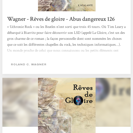
Wagner - Rêves de gloire - Abus dangereux 126
« Uchronie Rock » ou les Beatles n'ont sorti que trois 45 tours. Où Tim Leary a
débarqué à Biarritz pour faire découvrir son LSD (appelé La Gloire, c'est un des
gros charme de ce roman ; la façon personnelle dont sont nommées les choses
que ce soit les différentes chapelles du rock, les techniques informatiques…).
Un monde proche de celui que nous connaissons ou les petits éléments ont
divergé : Alger est devenue une commune autonome… Gros roman totalement
maîtrisé avec un mode narratif particulier fait de très courts « chapitres »
ROLAND C. WAGNER
racontés...