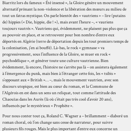
Biarritz lors du fameux « Été insensé », la Gloire génère un mouvement
alternatif prônant la non-violence et la libération des mœurs au milieu de
tout un fatras mystique. On parle bientôt des « vautriens » – lire (putains
de) hippies (« Die, hippie, die ! »), mais avant l’heure –, « vauriens
toujours vautrés ». Vautriens qui, évidemment, ne plaisent pas plus que ça
au pouvoir en place, et se retrouvent pour bon nombre d’entre eux
déportés en Algérie (terre de déportation depuis les tout premiers temps de
la colonisation, j’en ai bouffé). Là-bas, le rock « gymnase » va
progressivement, sous l’influence de la Gloire, se muer en rock «
psychodélique », et générer toute une culture vautrienne. Bien
évidemment, là encore, l’histoire ne s’arrête pas là – on assistera également
à l’émergence du punk, mais bien à l’étranger cette fois, les « tsibis »
s’opposant aux « British »… –, mais le mouvement vautrien, avec son
discours utopique, est bien au cœur du roman, et la Commune de
l’Algérois en est dans un sens un reliquat, tout comme l’attitude des
Chaouïas dans les Aurès (là où c’était pas très cool d’avoir 20 ans),
influencés par le mystérieux « Prophète ».
Pour nous conter tout ça, Roland C. Wagner a – brillamment – élaboré un
roman choral, où l’on change sans cesse de narrateur, pour suivre
plusieurs fils rouges. Mais le plus important d’entre eux concerne un