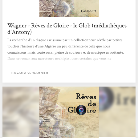
Wagner - Rêves de Gloire - le Glob (médiathèques
d'Antony)
La recherche d’un disque rarissime par un collectionneur révèle par petites
touches l’histoire d’une Algérie un peu différente de celle que nous
connaissons, mais toute aussi pleine de couleurs et de musique envoûtante.
Dans ce roman aux narrateurs multiples, dont certains que vous ne
rencontrerez qu’une seule fois, chaque témoignage contribue à recréer le climat
général, une vision d'ensemble de l’Algérie imaginée par R. C. Wagner. Pas de
ROLAND C. WAGNER
trame temporelle continue dans ces vies entrecroisées : le lecteur se retrouve
dans le présent ou le passé...