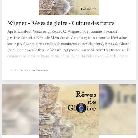
Wagner - Rêves de gloire - Culture des futurs
Après Élisabeth Vonarburg, Roland C. Wagner. Tout comme il semblait
possible d'associer Reine de Mémoire de Vonarburg à un retour de l'écrivaine
sur le passé de ses aïeux (mêlé à de nombreux autres éléments), Rêves de Gloire
(ce qui rime avec le titre de Vonarburg) porte sur une histoire très française. Et
comme dans le cas de Reine de mémoire, c'est à l'histoire coloniale de la France
que Wagner en a. Ce qui fait de ces deux ouvrages des romans post-coloniaux
dans tous les sens du mot. Ni l'un ni l'autre ne prétendent réhabiliter l'empire
ROLAND C. WAGNER
colonial français,...