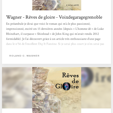
Wagner - Rêves de gloire - Voixdegaragegrenoble
En préambule je dirai que voici le roman qui m’a le plus passionné,
impressionné, excité ces 15 dernières années (depuis « L’homme dé » de Luke
Rhinehart, il surpasse « Shinhead » de John King qui m’avait rendu 2012
formidable). Je l’ai découvert grâce à un article très enthousiaste d’une page
dans le n°56 de l’excellent Dig It Fanzine. Si je serai plus court je n’en serai pas
moins enthousiaste !!! Livre Monde de 700 pages Rêves de gloire est une
‘uchronie Rock’ (mais bien sûr tellement plus que ça) où,...
ROLAND C. WAGNER