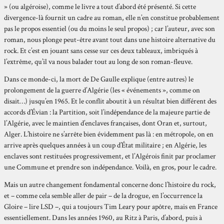
» (ou algéroise), comme le livre a tout d’abord été présenté. Si cette
divergence-là fournit un cadre au roman, elle n’en constitue probablement
pas le propos essentiel (ou du moins le seul propos) ; car l’auteur, avec son
roman, nous plonge peut-être avant tout dans une histoire alternative du
rock. Et c’est en jouant sans cesse sur ces deux tableaux, imbriqués à
l’extrême, qu’il va nous balader tout au long de son roman-fleuve.
Dans ce monde-ci, la mort de De Gaulle explique (entre autres) le
prolongement de la guerre d’Algérie (les « événements », comme on
disait…) jusqu’en 1965. Et le conflit aboutit à un résultat bien différent des
accords d’Évian : la Partition, soit l’indépendance de la majeure partie de
l’Algérie, avec le maintien d’enclaves françaises, dont Oran et, surtout,
Alger. L’histoire ne s’arrête bien évidemment pas là : en métropole, on en
arrive après quelques années à un coup d’État militaire ; en Algérie, les
enclaves sont restituées progressivement, et l’Algérois finit par proclamer
une Commune et prendre son indépendance. Voilà, en gros, pour le cadre.
Mais un autre changement fondamental concerne donc l’histoire du rock,
et – comme cela semble aller de pair – de la drogue, en l’occurrence la
Gloire – lire LSD –, qui a toujours Tim Leary pour apôtre, mais en France
essentiellement. Dans les années 1960, au Ritz à Paris, d’abord, puis à