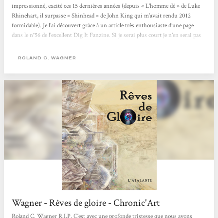
impressionné, excité ces 15 dernières années (depuis « L’homme dé » de Luke
Rhinehart, il surpasse « Shinhead » de John King qui m’avait rendu 2012
formidable). Je l’ai découvert grâce à un article très enthousiaste d’une page
dans le n°56 de l’excellent Dig It Fanzine. Si je serai plus court je n’en serai pas
moins enthousiaste !!! Livre Monde de 700 pages Rêves de gloire est une
‘uchronie Rock’ (mais bien sûr tellement plus que ça) où,...
ROLAND C. WAGNER
Wagner - Rêves de gloire - Chronic'Art
Roland C. Wagner R.I.P. C'est avec une profonde tristesse que nous avons