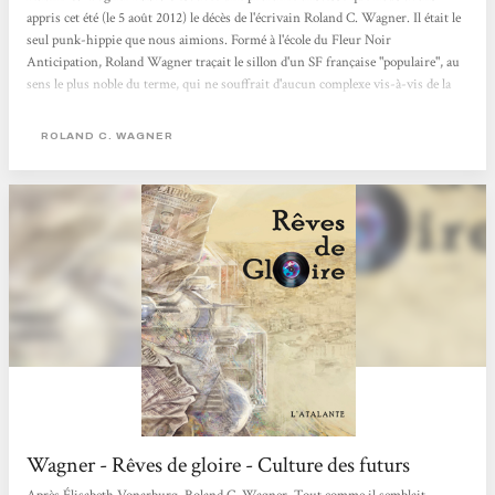
appris cet été (le 5 août 2012) le décès de l'écrivain Roland C. Wagner. Il était le
seul punk-hippie que nous aimions. Formé à l'école du Fleur Noir
Anticipation, Roland Wagner traçait le sillon d'un SF française "populaire", au
sens le plus noble du terme, qui ne souffrait d'aucun complexe vis-à-vis de la
littérature générale ou de l'écrasante grande soeur anglo-saxonne. Prolifique
(plus de cent nouvelles, une cinquantaine de romans et de traductions en
ROLAND C. WAGNER
pagaille), l'auteur des Futurs Mystères...
Wagner - Rêves de gloire - Culture des futurs