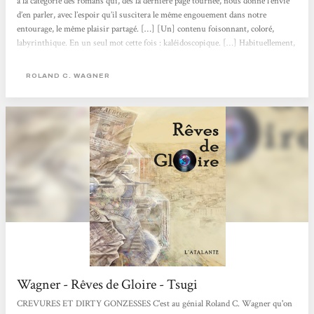
à la catégorie des romans qui, dès la dernière page tournée, nous donne l’envie
d’en parler, avec l’espoir qu’il suscitera le même engouement dans notre
entourage, le même plaisir partagé. […] [Un] contenu foisonnant, coloré,
labyrinthique. En un seul mot cette fois : kaléidoscopique. […] Habituellement,
une uchronie présente un point de divergence historique ; à l’auteur ensuite de
décrire le monde tel qu’il aurait pu être. Mais Wagner multiplie les points de...
ROLAND C. WAGNER
Wagner - Rêves de Gloire - Tsugi
CREVURES ET DIRTY GONZESSES C'est au génial Roland C. Wagner qu'on