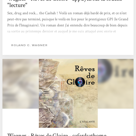
"lecture"
Sex, drug and rock... the Casbah ! Voilà un roman déjà bardé de prix, et ce n'est
peut-être pas terminé, puisque le voilà en lice pour le prestigieux GPI (le Grand
Prix de l'Imaginaire). Un roman dont j'ai entendu dire beaucoup de bien depuis
sa sortie au printemps dernier et auquel je me suis attaqué avec envie et
gourmandise. Et il faut de l'appétit car les 700 pages de "Rêves de Gloire", de
Roland C. Wagner (en grand format chez l'Atalante), ne se dévorent pas d'une
ROLAND C. WAGNER
traite mais vous nourrissent pendant plusieurs jours. Une lecture dense,
intense, complexe mais passionnante, un roman...
Wagner - Rêves de Gloire - cafardsathome