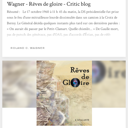
Wagner - Rêves de gloire - Critic blog
Résumé : Le 17 octobre 1960 à 11 h 45 du matin, la DS présidentielle fut prise
sous le feu d'une mitrail­leuse lourde dissimulée dans un camion à la Croix de
Berny. Le Général décéda quelques instants plus tard sur ces dernières paroles :
« On aurait dû passer par le Petit-Clamart. Quelle chienlit... » De Gaulle mort,
pas de putsch des généraux, pas d'OAS, pas d'accords d'Évian, pas de réfé­
rendum, et Alger reste française. De nos jours, à Alger, l'obsession d'un collec­
tionneur de disques pour une pièce...
ROLAND C. WAGNER