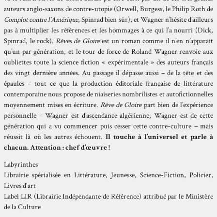
auteurs anglo-saxons de contre-utopie (Orwell, Burgess, le Philip Roth de
Complot contre l’Amérique
, Spinrad bien sûr), et Wagner n’hésite d’ailleurs
pas à multiplier les références et les hommages à ce qui l’a nourri (Dick,
Spinrad, le rock).
Rêves de Gloire
est un roman comme il n’en n’apparaît
qu’un par génération, et le tour de force de Roland Wagner renvoie aux
oubliettes toute la science fiction « expérimentale » des auteurs français
des vingt dernière années. Au passage il dépasse aussi – de la tête et des
épaules – tout ce que la production éditoriale française de littérature
contemporaine nous propose de niaiseries nombrilistes et autofictionnelles
moyennement mises en écriture.
Rêve de Gloire
part bien de l’expérience
personnelle – Wagner est d’ascendance algérienne, Wagner est de cette
génération qui a vu commencer puis cesser cette contre-culture – mais
réussit là où les autres échouent.
Il touche à l’universel et parle à
chacun. Attention : chef d’œuvre !
Labyrinthes
Librairie spécialisée en Littérature, Jeunesse, Science-Fiction, Policier,
Livres d'art
Label LIR (Librairie Indépendante de Référence) attribué par le Ministère
de la Culture