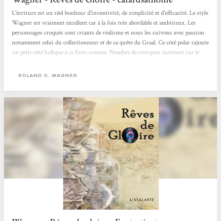
L'écriture est un réel bonheur d'inventivité, de simplicité et d'efficacité. Le style
Wagner est vraiment excellent car à la fois très abordable et ambitieux. Les
personnages croqués sont criants de réalisme et nous les suivons avec passion
notamment celui du collectionneur et de sa quête du Graal. Ce côté polar rajoute
un petit côté ludique à ce livre-somme. Nombre de critiques insistent sur le
côté parfois autobiographique de ce livre, ceci explique sans doute cette
impression de vérité et de terrain connu qui s'exhale de l'œuvre au fur et à
ROLAND C. WAGNER
mesure...