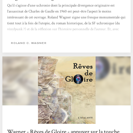
Qu’il s’agisse d’une uchronie dont la principale divergence originaire est
l’assassinat de Charles de Gaulle en 1960 est peut-être l’aspect le moins
intéressant de cet ouvrage. Roland Wagner signe une fresque monumentale qui
tient tout à la fois de l’utopie, du roman historique, de la SF uchronique (du
vinylpunk ?) et de la réflexion sur l’histoire personnelle de l’auteur. Et, avec
tout ça, Rêves de gloire se lit d’une traite, l’auteur ayant depuis longtemps
maîtrisé l’art de ficeler une scène sans mots inutiles, percutante ou émouvante
ROLAND C. WAGNER
au...
Wagner - Rêves de Gloire - appuyez sur la touche