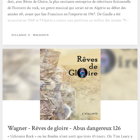
doit, avec Rêves de Gloire, la plus excitante entreprise de réécriture fictionnelle
de l’histoire du rock, un genre musical qui serait né en Algérie au début des
années 60, avant que San Francisco ne l’importe en 1967. De Gaulle a été
assassiné en 1960 et l'Algérie a connu une partition au milieu des années 70 :
seule la ville d'Alger est restée française. Nous sommes au début du XXIe siècle
et un collectionneur de disques, spécialiste du "rock psychodélique", évoque ses
ROLAND C. WAGNER
souvenirs...
Wagner - Rêves de gloire - Abus dangereux 126
« Uchronie Rock » ou les Beatles n'ont sorti que trois 45 tours. Où Tim Leary a