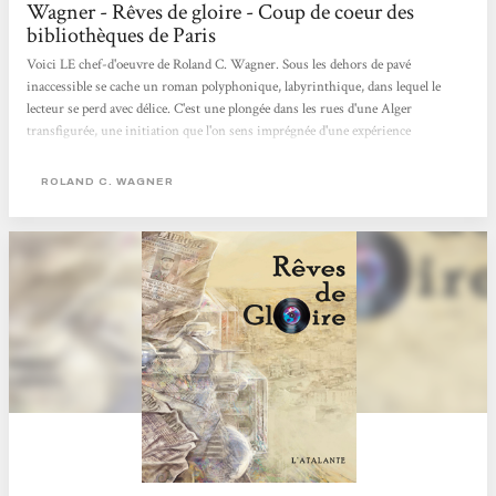
Wagner - Rêves de gloire - Coup de coeur des
bibliothèques de Paris
Voici LE chef-d'oeuvre de Roland C. Wagner. Sous les dehors de pavé
inaccessible se cache un roman polyphonique, labyrinthique, dans lequel le
lecteur se perd avec délice. C'est une plongée dans les rues d'une Alger
transfigurée, une initiation que l'on sens imprégnée d'une expérience
personnelle, le tout servi par une écriture irréprochable. Une perle rare dans
laquelle chacun saura trouver son bonheur. Coup de coeur 2011 du collectif de
ROLAND C. WAGNER
science-fiction des bibliothèques de prêt de la ville de Paris.