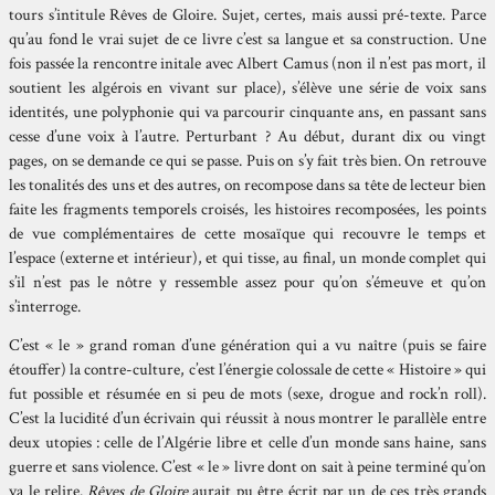
tours s’intitule Rêves de Gloire. Sujet, certes, mais aussi pré-texte. Parce
qu’au fond le vrai sujet de ce livre c’est sa langue et sa construction. Une
fois passée la rencontre initale avec Albert Camus (non il n’est pas mort, il
soutient les algérois en vivant sur place), s’élève une série de voix sans
identités, une polyphonie qui va parcourir cinquante ans, en passant sans
cesse d’une voix à l’autre. Perturbant ? Au début, durant dix ou vingt
pages, on se demande ce qui se passe. Puis on s’y fait très bien. On retrouve
les tonalités des uns et des autres, on recompose dans sa tête de lecteur bien
faite les fragments temporels croisés, les histoires recomposées, les points
de vue complémentaires de cette mosaïque qui recouvre le temps et
l’espace (externe et intérieur), et qui tisse, au final, un monde complet qui
s’il n’est pas le nôtre y ressemble assez pour qu’on s’émeuve et qu’on
s’interroge.
C’est « le » grand roman d’une génération qui a vu naître (puis se faire
étouffer) la contre-culture, c’est l’énergie colossale de cette « Histoire » qui
fut possible et résumée en si peu de mots (sexe, drogue and rock’n roll).
C’est la lucidité d’un écrivain qui réussit à nous montrer le parallèle entre
deux utopies : celle de l’Algérie libre et celle d’un monde sans haine, sans
guerre et sans violence. C’est « le » livre dont on sait à peine terminé qu’on
va le relire.
Rêves de Gloire
aurait pu être écrit par un de ces très grands