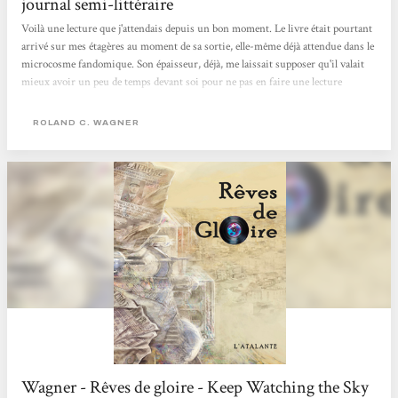
journal semi-littéraire
Voilà une lecture que j'attendais depuis un bon moment. Le livre était pourtant
arrivé sur mes étagères au moment de sa sortie, elle-même déjà attendue dans le
microcosme fandomique. Son épaisseur, déjà, me laissait supposer qu'il valait
mieux avoir un peu de temps devant soi pour ne pas en faire une lecture
morcelée (ce qui, à mon avis, se prête peu aux romans de RCW en général). Ce
que j'en savais avant, c'est qu'il s'agissait d'une uchronie : et si de Gaule avait
ROLAND C. WAGNER
été assassiné en 1960 ? Et si Alger était devenue une enclave indépendante...
Wagner - Rêves de gloire - Keep Watching the Sky