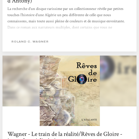
d'Antony)
La recherche d’un disque rarissime par un collectionneur révèle par petites
touches l’histoire d’une Algérie un peu différente de celle que nous
connaissons, mais toute aussi pleine de couleurs et de musique envoûtante.
Dans ce roman aux narrateurs multiples, dont certains que vous ne
rencontrerez qu’une seule fois, chaque témoignage contribue à recréer le climat
général, une vision d'ensemble de l’Algérie imaginée par R. C. Wagner. Pas de
ROLAND C. WAGNER
trame temporelle continue dans ces vies entrecroisées : le lecteur se retrouve
dans le présent ou le passé...
Wagner - Le train de la réalité/Rêves de Gloire -