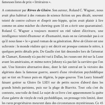
fameuses listes de prix « littéraires ».
A commencer par
Rêves de Gloire
. Son auteur, Roland C. Wagner, nous
avait plus habitué à des romans de science fiction un peu décalé, souvent
teinté de contre culture et d’esprit zen-hippie, qu’on avait plaisir à lire
comme on aime mâcher du chewing-gum (il en a écrit une quarantaine).
Roland C. Wagner a toujours montré un réel talent d’écriture, une
intelligence teinté d’humour et d’humanité, mais on ne s’attendait pas à ce
qu’il nous fasse « le » grand roman de sa génération.
Rêve de Gloire
est une
uchronie : le monde réaliste qui y est décrit est presque comme le nôtre, à
quelques petits détails près. De Gaulle s’est fait descendre lors de l’attentat
de Clamart, Kennedy n’a pas été tué à Dallas, les russes ont été sur la Lune
avant les américains, et même notre Johnny n’a pas fait la carrière que l’on
sait. Une histoire alternative donc, dont le fait central est la victoire des
algériens dans la fameuse guerre, assorti d’une révolution psychédélique
qui se tint en France puis en Algérie, le pape-gourou Tim Leary himself
faisant goûter sa Gloire (le LSD) sur de petits sucres d’abord dans les
grands hôtels parisiens, puis sur la plage de Biarritz. Tout cela c’est du
contexte, une toile de fond. Le sujet de ce livre c’est apparemment la quête
d’une galette de vinyle de rock pychédélique, un pressage très limité, dont
les rares propriétaires meurent dans des circonstances mystérieuses. Ce 45