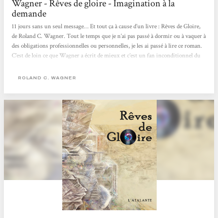
Wagner - Rêves de gloire - Imagination à la
demande
11 jours sans un seul message… Et tout ça à cause d’un livre : Rêves de Gloire,
de Roland C. Wagner. Tout le temps que je n’ai pas passé à dormir ou à vaquer à
des obligations professionnelles ou personnelles, je les ai passé à lire ce roman.
C’est de loin ce que Wagner a écrit de mieux et c’est un fan inconditionnel du
grand Roland qui vous le dit. Comme ce bijou est inracontable, je vais
seulement vous dire que :* ça se passe en Algérie entre 1961 et nos jours.* ce
ROLAND C. WAGNER
n’est pas la guerre d’Algérie que nous connaissons (mal) et Alger est
incroyablement différente.*...