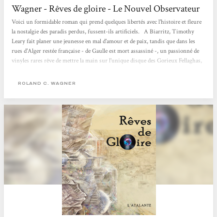
Wagner - Rêves de gloire - Le Nouvel Observateur
Voici un formidable roman qui prend quelques libertés avec l'histoire et fleure
la nostalgie des paradis perdus, fussent-ils artificiels. A Biarritz, Timothy
Leary fait planer une jeunesse en mal d'amour et de paix, tandis que dans les
rues d'Alger restée française - de Gaulle est mort assassiné -, un passionné de
vinyles rares rêve de mettre la main sur l'unique disque des Gorieux Fellaghas,
réputé maudit. Plusieurs narrateurs prêtent leur voix à cette uchronie douce-
amère qui promet de devenir un classique. Philippe Hupp Le Nouvel
ROLAND C. WAGNER
Observateur