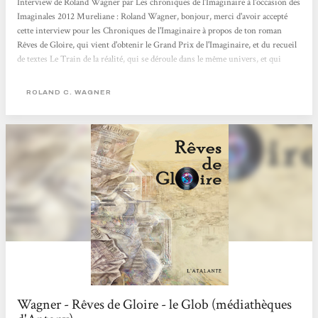
Interview de Roland Wagner par Les chroniques de l’Imaginaire à l’occasion des
Imaginales 2012 Mureliane : Roland Wagner, bonjour, merci d'avoir accepté
cette interview pour les Chroniques de l'Imaginaire à propos de ton roman
Rêves de Gloire, qui vient d'obtenir le Grand Prix de l'Imaginaire, et du recueil
de textes Le Train de la réalité, qui se déroule dans le même univers, et qui
vient de sortir chez L'Atalante. Surtout à propos de Rêves de Gloire, roman
important dans le paysage de la SF, et de l'uchronie, et dans ta carrière, puisque
ROLAND C. WAGNER
c'est un roman plus ambitieux que ceux que tu as publiés jusqu'à...
Wagner - Rêves de Gloire - le Glob (médiathèques