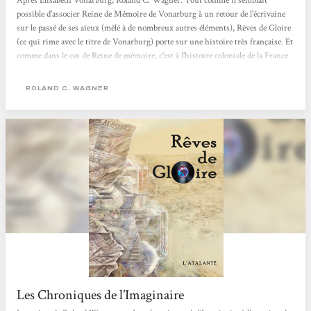
Après Élisabeth Vonarburg, Roland C. Wagner. Tout comme il semblait
possible d'associer Reine de Mémoire de Vonarburg à un retour de l'écrivaine
sur le passé de ses aïeux (mêlé à de nombreux autres éléments), Rêves de Gloire
(ce qui rime avec le titre de Vonarburg) porte sur une histoire très française. Et
comme dans le cas de Reine de mémoire, c'est à l'histoire coloniale de la France
que Wagner en a. Ce qui fait de ces deux ouvrages des romans post-coloniaux
dans tous les sens du mot. Ni l'un ni l'autre ne prétendent réhabiliter l'empire
ROLAND C. WAGNER
colonial français,...
Les Chroniques de l’Imaginaire