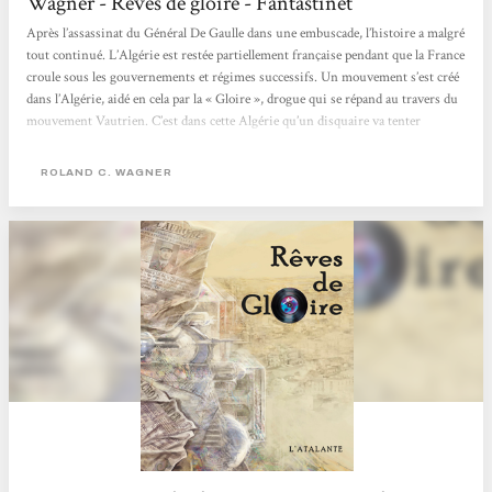
Wagner - Rêves de gloire - Fantastinet
Après l’assassinat du Général De Gaulle dans une embuscade, l’histoire a malgré
tout continué. L’Algérie est restée partiellement française pendant que la France
croule sous les gouvernements et régimes successifs. Un mouvement s’est créé
dans l’Algérie, aidé en cela par la « Gloire », drogue qui se répand au travers du
mouvement Vautrien. C’est dans cette Algérie qu’un disquaire va tenter
d’atteintre le Saint Graal en un disque du groupe « Les Glorieux Fellaghas ». Et
moi, au...
ROLAND C. WAGNER