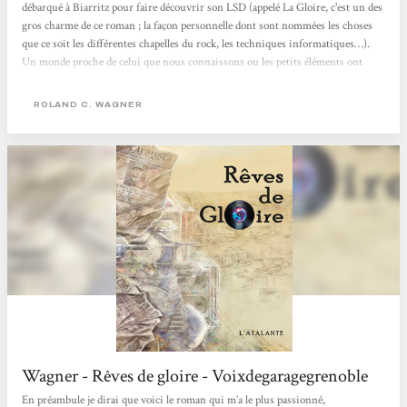
débarqué à Biarritz pour faire découvrir son LSD (appelé La Gloire, c'est un des
gros charme de ce roman ; la façon personnelle dont sont nommées les choses
que ce soit les différentes chapelles du rock, les techniques informatiques…).
Un monde proche de celui que nous connaissons ou les petits éléments ont
divergé : Alger est devenue une commune autonome… Gros roman totalement
maîtrisé avec un mode narratif particulier fait de très courts « chapitres »
ROLAND C. WAGNER
racontés...
Wagner - Rêves de gloire - Voixdegaragegrenoble
En préambule je dirai que voici le roman qui m’a le plus passionné,