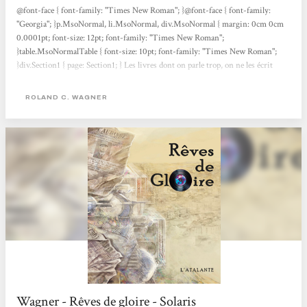
@font-face { font-family: "Times New Roman"; }@font-face { font-family:
"Georgia"; }p.MsoNormal, li.MsoNormal, div.MsoNormal { margin: 0cm 0cm
0.0001pt; font-size: 12pt; font-family: "Times New Roman";
}table.MsoNormalTable { font-size: 10pt; font-family: "Times New Roman";
}div.Section1 { page: Section1; } Les livres dont on parle trop, on ne les écrit
jamais, dit depuis des temps immémoriaux la sagesse du petit peuple des
écrivains. Je me souviens de vacances à la campagne, il y a bientôt quinze ans de
ROLAND C. WAGNER
cela, où Roland m’avait longuement entretenu de son uchronie algérienne —
qui commençait par l’irruption...
Wagner - Rêves de gloire - Solaris