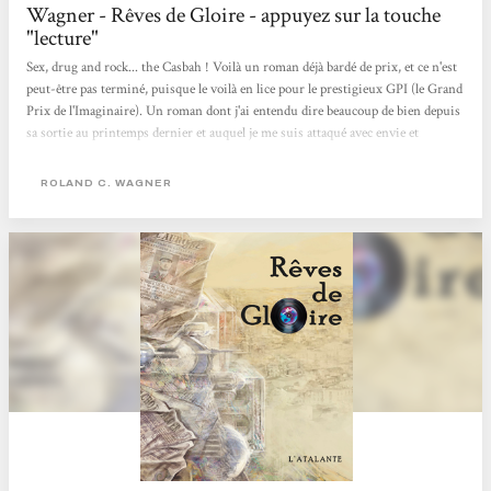
Wagner - Rêves de Gloire - appuyez sur la touche
"lecture"
Sex, drug and rock... the Casbah ! Voilà un roman déjà bardé de prix, et ce n'est
peut-être pas terminé, puisque le voilà en lice pour le prestigieux GPI (le Grand
Prix de l'Imaginaire). Un roman dont j'ai entendu dire beaucoup de bien depuis
sa sortie au printemps dernier et auquel je me suis attaqué avec envie et
gourmandise. Et il faut de l'appétit car les 700 pages de "Rêves de Gloire", de
Roland C. Wagner (en grand format chez l'Atalante), ne se dévorent pas d'une
ROLAND C. WAGNER
traite mais vous nourrissent pendant plusieurs jours. Une lecture dense,
intense, complexe mais passionnante, un roman...