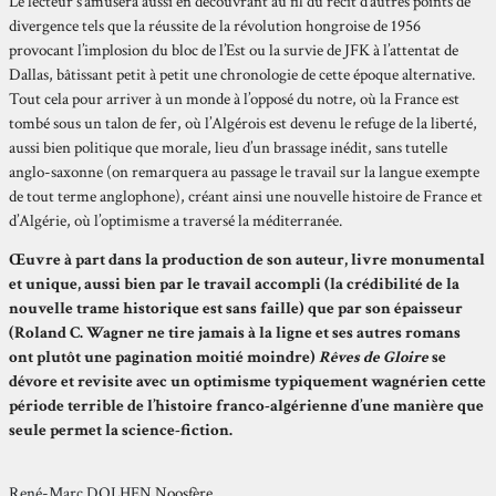
Le lecteur s’amusera aussi en découvrant au fil du récit d’autres points de
divergence tels que la réussite de la révolution hongroise de 1956
provocant l’implosion du bloc de l’Est ou la survie de JFK à l’attentat de
Dallas, bâtissant petit à petit une chronologie de cette époque alternative.
Tout cela pour arriver à un monde à l’opposé du notre, où la France est
tombé sous un talon de fer, où l’Algérois est devenu le refuge de la liberté,
aussi bien politique que morale, lieu d’un brassage inédit, sans tutelle
anglo-saxonne (on remarquera au passage le travail sur la langue exempte
de tout terme anglophone), créant ainsi une nouvelle histoire de France et
d’Algérie, où l’optimisme a traversé la méditerranée.
Œuvre à part dans la production de son auteur, livre monumental
et unique, aussi bien par le travail accompli (la crédibilité de la
nouvelle trame historique est sans faille) que par son épaisseur
(Roland C. Wagner ne tire jamais à la ligne et ses autres romans
ont plutôt une pagination moitié moindre)
Rêves de Gloire
se
dévore et revisite avec un optimisme typiquement wagnérien cette
période terrible de l’histoire franco-algérienne d’une manière que
seule permet la science-fiction.
René-Marc DOLHEN
Noosfère