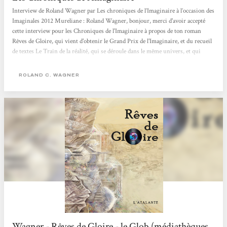
Interview de Roland Wagner par Les chroniques de l’Imaginaire à l’occasion des
Imaginales 2012 Mureliane : Roland Wagner, bonjour, merci d'avoir accepté
cette interview pour les Chroniques de l'Imaginaire à propos de ton roman
Rêves de Gloire, qui vient d'obtenir le Grand Prix de l'Imaginaire, et du recueil
de textes Le Train de la réalité, qui se déroule dans le même univers, et qui
vient de sortir chez L'Atalante. Surtout à propos de Rêves de Gloire, roman
important dans le paysage de la SF, et de l'uchronie, et dans ta carrière, puisque
ROLAND C. WAGNER
c'est un roman plus ambitieux que ceux que tu as publiés jusqu'à...
Wagner - Rêves de Gloire - le Glob (médiathèques