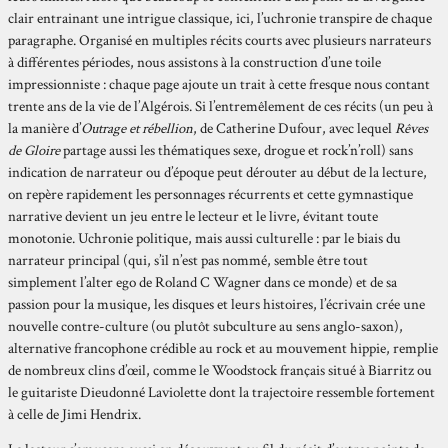
clair entrainant une intrigue classique, ici, l’uchronie transpire de chaque
paragraphe. Organisé en multiples récits courts avec plusieurs narrateurs
à différentes périodes, nous assistons à la construction d’une toile
impressionniste : chaque page ajoute un trait à cette fresque nous contant
trente ans de la vie de l’Algérois. Si l’entremêlement de ces récits (un peu à
la manière d’
Outrage et rébellion
, de Catherine Dufour, avec lequel
Rêves
de Gloire
partage aussi les thématiques sexe, drogue et rock’n’roll) sans
indication de narrateur ou d’époque peut dérouter au début de la lecture,
on repère rapidement les personnages récurrents et cette gymnastique
narrative devient un jeu entre le lecteur et le livre, évitant toute
monotonie. Uchronie politique, mais aussi culturelle : par le biais du
narrateur principal (qui, s’il n’est pas nommé, semble être tout
simplement l’alter ego de Roland C Wagner dans ce monde) et de sa
passion pour la musique, les disques et leurs histoires, l’écrivain crée une
nouvelle contre-culture (ou plutôt subculture au sens anglo-saxon),
alternative francophone crédible au rock et au mouvement hippie, remplie
de nombreux clins d’œil, comme le Woodstock français situé à Biarritz ou
le guitariste Dieudonné Laviolette dont la trajectoire ressemble fortement
à celle de Jimi Hendrix.