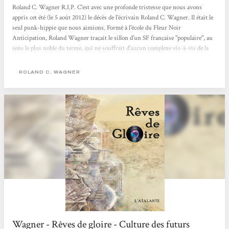
Roland C. Wagner R.I.P. C'est avec une profonde tristesse que nous avons
appris cet été (le 5 août 2012) le décès de l'écrivain Roland C. Wagner. Il était le
seul punk-hippie que nous aimions. Formé à l'école du Fleur Noir
Anticipation, Roland Wagner traçait le sillon d'un SF française "populaire", au
sens le plus noble du terme, qui ne souffrait d'aucun complexe vis-à-vis de la
littérature générale ou de l'écrasante grande soeur anglo-saxonne. Prolifique
(plus de cent nouvelles, une cinquantaine de romans et de traductions en
ROLAND C. WAGNER
pagaille), l'auteur des Futurs Mystères...
Wagner - Rêves de gloire - Culture des futurs