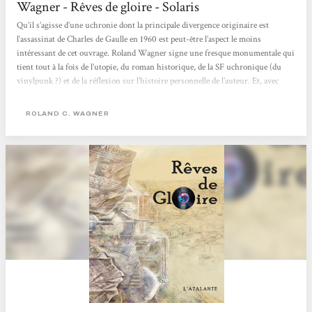
Wagner - Rêves de gloire - Solaris
Qu’il s’agisse d’une uchronie dont la principale divergence originaire est
l’assassinat de Charles de Gaulle en 1960 est peut-être l’aspect le moins
intéressant de cet ouvrage. Roland Wagner signe une fresque monumentale qui
tient tout à la fois de l’utopie, du roman historique, de la SF uchronique (du
vinylpunk ?) et de la réflexion sur l’histoire personnelle de l’auteur. Et, avec
tout ça, Rêves de gloire se lit d’une traite, l’auteur ayant depuis longtemps
maîtrisé l’art de ficeler une scène sans mots inutiles, percutante ou émouvante
ROLAND C. WAGNER
au...