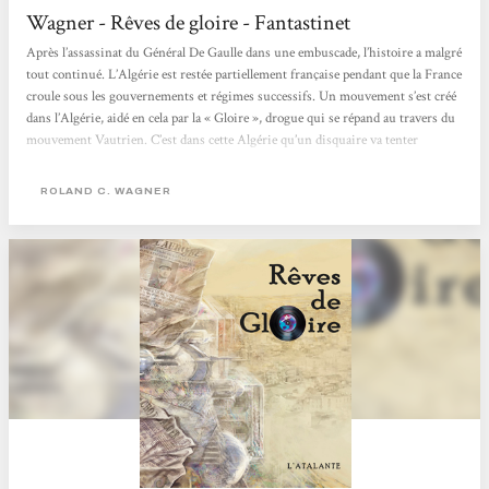
Wagner - Rêves de gloire - Fantastinet
Après l’assassinat du Général De Gaulle dans une embuscade, l’histoire a malgré
tout continué. L’Algérie est restée partiellement française pendant que la France
croule sous les gouvernements et régimes successifs. Un mouvement s’est créé
dans l’Algérie, aidé en cela par la « Gloire », drogue qui se répand au travers du
mouvement Vautrien. C’est dans cette Algérie qu’un disquaire va tenter
d’atteintre le Saint Graal en un disque du groupe « Les Glorieux Fellaghas ». Et
moi, au...
ROLAND C. WAGNER