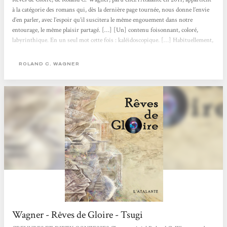
à la catégorie des romans qui, dès la dernière page tournée, nous donne l’envie
d’en parler, avec l’espoir qu’il suscitera le même engouement dans notre
entourage, le même plaisir partagé. […] [Un] contenu foisonnant, coloré,
labyrinthique. En un seul mot cette fois : kaléidoscopique. […] Habituellement,
une uchronie présente un point de divergence historique ; à l’auteur ensuite de
décrire le monde tel qu’il aurait pu être. Mais Wagner multiplie les points de...
ROLAND C. WAGNER
Wagner - Rêves de Gloire - Tsugi