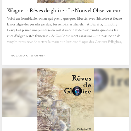
Wagner - Rêves de gloire - Le Nouvel Observateur
Voici un formidable roman qui prend quelques libertés avec l'histoire et fleure
la nostalgie des paradis perdus, fussent-ils artificiels. A Biarritz, Timothy
Leary fait planer une jeunesse en mal d'amour et de paix, tandis que dans les
rues d'Alger restée française - de Gaulle est mort assassiné -, un passionné de
vinyles rares rêve de mettre la main sur l'unique disque des Gorieux Fellaghas,
réputé maudit. Plusieurs narrateurs prêtent leur voix à cette uchronie douce-
amère qui promet de devenir un classique. Philippe Hupp Le Nouvel
ROLAND C. WAGNER
Observateur