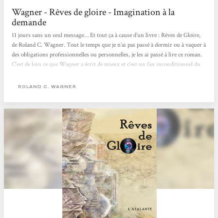
Wagner - Rêves de gloire - Imagination à la
demande
11 jours sans un seul message… Et tout ça à cause d’un livre : Rêves de Gloire,
de Roland C. Wagner. Tout le temps que je n’ai pas passé à dormir ou à vaquer à
des obligations professionnelles ou personnelles, je les ai passé à lire ce roman.
C’est de loin ce que Wagner a écrit de mieux et c’est un fan inconditionnel du
grand Roland qui vous le dit. Comme ce bijou est inracontable, je vais
seulement vous dire que :* ça se passe en Algérie entre 1961 et nos jours.* ce
ROLAND C. WAGNER
n’est pas la guerre d’Algérie que nous connaissons (mal) et Alger est
incroyablement différente.*...