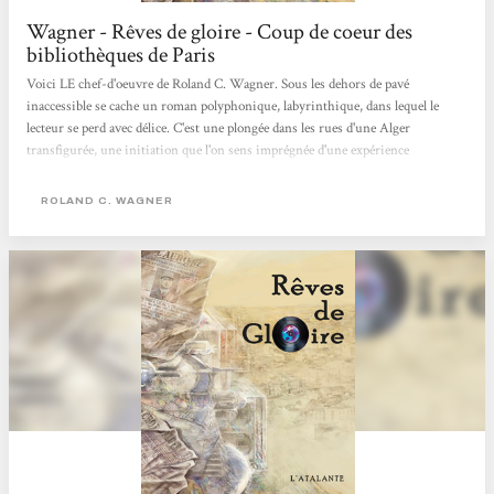
Wagner - Rêves de gloire - Coup de coeur des
bibliothèques de Paris
Voici LE chef-d'oeuvre de Roland C. Wagner. Sous les dehors de pavé
inaccessible se cache un roman polyphonique, labyrinthique, dans lequel le
lecteur se perd avec délice. C'est une plongée dans les rues d'une Alger
transfigurée, une initiation que l'on sens imprégnée d'une expérience
personnelle, le tout servi par une écriture irréprochable. Une perle rare dans
laquelle chacun saura trouver son bonheur. Coup de coeur 2011 du collectif de
ROLAND C. WAGNER
science-fiction des bibliothèques de prêt de la ville de Paris.