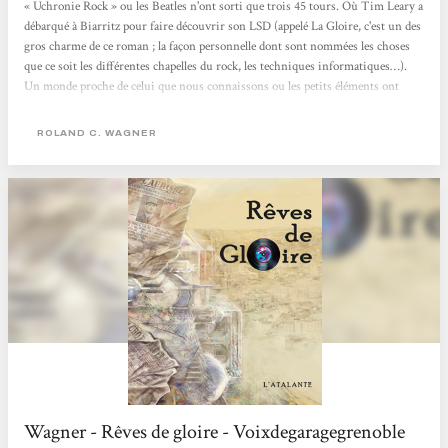
« Uchronie Rock » ou les Beatles n'ont sorti que trois 45 tours. Où Tim Leary a
débarqué à Biarritz pour faire découvrir son LSD (appelé La Gloire, c'est un des
gros charme de ce roman ; la façon personnelle dont sont nommées les choses
que ce soit les différentes chapelles du rock, les techniques informatiques…).
Un monde proche de celui que nous connaissons ou les petits éléments ont
divergé : Alger est devenue une commune autonome… Gros roman totalement
maîtrisé avec un mode narratif particulier fait de très courts « chapitres »
ROLAND C. WAGNER
racontés...
Wagner - Rêves de gloire - Voixdegaragegrenoble