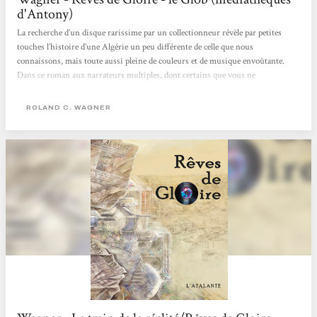
d'Antony)
La recherche d’un disque rarissime par un collectionneur révèle par petites
touches l’histoire d’une Algérie un peu différente de celle que nous
connaissons, mais toute aussi pleine de couleurs et de musique envoûtante.
Dans ce roman aux narrateurs multiples, dont certains que vous ne
rencontrerez qu’une seule fois, chaque témoignage contribue à recréer le climat
général, une vision d'ensemble de l’Algérie imaginée par R. C. Wagner. Pas de
ROLAND C. WAGNER
trame temporelle continue dans ces vies entrecroisées : le lecteur se retrouve
dans le présent ou le passé...