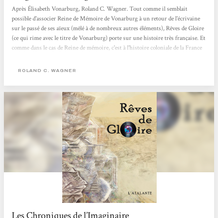
Après Élisabeth Vonarburg, Roland C. Wagner. Tout comme il semblait
possible d'associer Reine de Mémoire de Vonarburg à un retour de l'écrivaine
sur le passé de ses aïeux (mêlé à de nombreux autres éléments), Rêves de Gloire
(ce qui rime avec le titre de Vonarburg) porte sur une histoire très française. Et
comme dans le cas de Reine de mémoire, c'est à l'histoire coloniale de la France
que Wagner en a. Ce qui fait de ces deux ouvrages des romans post-coloniaux
dans tous les sens du mot. Ni l'un ni l'autre ne prétendent réhabiliter l'empire
ROLAND C. WAGNER
colonial français,...
Les Chroniques de l’Imaginaire