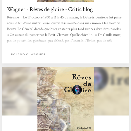
Wagner - Rêves de gloire - Critic blog
Résumé : Le 17 octobre 1960 à 11 h 45 du matin, la DS présidentielle fut prise
sous le feu d'une mitrail­leuse lourde dissimulée dans un camion à la Croix de
Berny. Le Général décéda quelques instants plus tard sur ces dernières paroles :
« On aurait dû passer par le Petit-Clamart. Quelle chienlit... » De Gaulle mort,
pas de putsch des généraux, pas d'OAS, pas d'accords d'Évian, pas de réfé­
rendum, et Alger reste française. De nos jours, à Alger, l'obsession d'un collec­
tionneur de disques pour une pièce...
ROLAND C. WAGNER