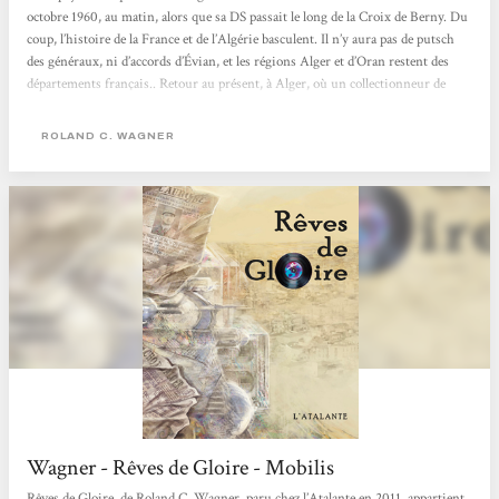
octobre 1960, au matin, alors que sa DS passait le long de la Croix de Berny. Du
coup, l’histoire de la France et de l’Algérie basculent. Il n’y aura pas de putsch
des généraux, ni d’accords d’Évian, et les régions Alger et d’Oran restent des
départements français.. Retour au présent, à Alger, où un collectionneur de
disques entend parler d’un vinyle mythique avec le titre "Rêve de gloire", une
pièce rare des années...
ROLAND C. WAGNER
Wagner - Rêves de Gloire - Mobilis
Rêves de Gloire, de Roland C. Wagner, paru chez l’Atalante en 2011, appartient