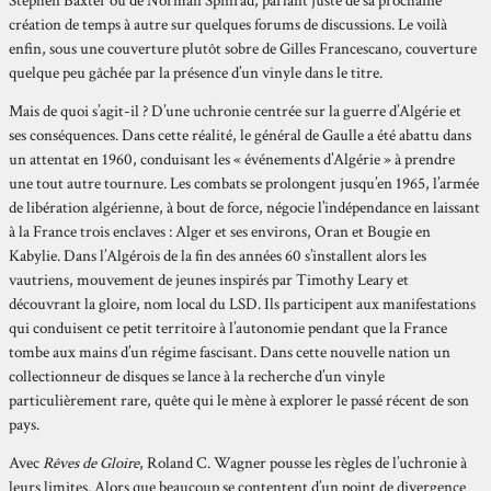
Stephen Baxter ou de Norman Spinrad, parlant juste de sa prochaine
création de temps à autre sur quelques forums de discussions. Le voilà
enfin, sous une couverture plutôt sobre de Gilles Francescano, couverture
quelque peu gâchée par la présence d’un vinyle dans le titre.
Mais de quoi s’agit-il ? D’une uchronie centrée sur la guerre d’Algérie et
ses conséquences. Dans cette réalité, le général de Gaulle a été abattu dans
un attentat en 1960, conduisant les « événements d’Algérie » à prendre
une tout autre tournure. Les combats se prolongent jusqu’en 1965, l’armée
de libération algérienne, à bout de force, négocie l’indépendance en laissant
à la France trois enclaves : Alger et ses environs, Oran et Bougie en
Kabylie. Dans l’Algérois de la fin des années 60 s’installent alors les
vautriens, mouvement de jeunes inspirés par Timothy Leary et
découvrant la gloire, nom local du LSD. Ils participent aux manifestations
qui conduisent ce petit territoire à l’autonomie pendant que la France
tombe aux mains d’un régime fascisant. Dans cette nouvelle nation un
collectionneur de disques se lance à la recherche d’un vinyle
particulièrement rare, quête qui le mène à explorer le passé récent de son
pays.
Avec
Rêves de Gloire
, Roland C. Wagner pousse les règles de l’uchronie à
leurs limites. Alors que beaucoup se contentent d’un point de divergence