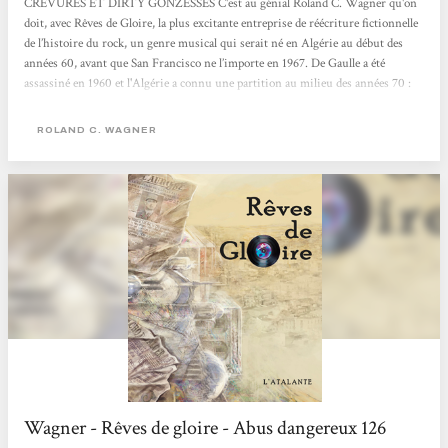
CREVURES ET DIRTY GONZESSES C'est au génial Roland C. Wagner qu'on
doit, avec Rêves de Gloire, la plus excitante entreprise de réécriture fictionnelle
de l’histoire du rock, un genre musical qui serait né en Algérie au début des
années 60, avant que San Francisco ne l’importe en 1967. De Gaulle a été
assassiné en 1960 et l'Algérie a connu une partition au milieu des années 70 :
seule la ville d'Alger est restée française. Nous sommes au début du XXIe siècle
et un collectionneur de disques, spécialiste du "rock psychodélique", évoque ses
ROLAND C. WAGNER
souvenirs...
Wagner - Rêves de gloire - Abus dangereux 126