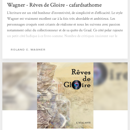
Wagner - Rêves de Gloire - cafardsathome
L'écriture est un réel bonheur d'inventivité, de simplicité et d'efficacité. Le style
Wagner est vraiment excellent car à la fois très abordable et ambitieux. Les
personnages croqués sont criants de réalisme et nous les suivons avec passion
notamment celui du collectionneur et de sa quête du Graal. Ce côté polar rajoute
un petit côté ludique à ce livre-somme. Nombre de critiques insistent sur le
côté parfois autobiographique de ce livre, ceci explique sans doute cette
impression de vérité et de terrain connu qui s'exhale de l'œuvre au fur et à
ROLAND C. WAGNER
mesure...